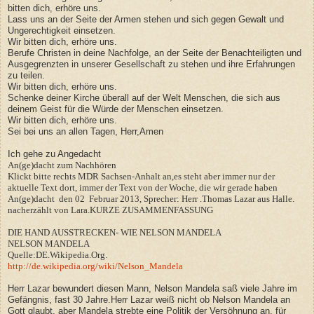
bitten dich, erhöre uns.
Lass uns an der Seite der Armen stehen und sich gegen Gewalt und
Ungerechtigkeit einsetzen.
Wir bitten dich, erhöre uns.
Berufe Christen in deine Nachfolge, an der Seite der Benachteiligten und
Ausgegrenzten in unserer Gesellschaft zu stehen und ihre Erfahrungen
zu teilen.
Wir bitten dich, erhöre uns.
Schenke deiner Kirche überall auf der Welt Menschen, die sich aus
deinem Geist für die Würde der Menschen einsetzen.
Wir bitten dich, erhöre uns.
Sei bei uns an allen Tagen, Herr,Amen
Ich gehe zu Angedacht
An(ge)dacht zum Nachhören
Klickt bitte rechts MDR Sachsen-Anhalt an,es steht aber immer nur der
aktuelle Text dort, immer der Text von der Woche, die wir gerade haben
An(ge)dacht den 02 Februar 2013, Sprecher: Herr .Thomas Lazar aus Halle.
nacherzählt von Lara.KURZE ZUSAMMENFASSUNG
DIE HAND AUSSTRECKEN- WIE NELSON MANDELA
NELSON MANDELA
Quelle:DE.Wikipedia.Org.
http://de.wikipedia.org/wiki/Nelson_Mandela
Herr Lazar bewundert diesen Mann, Nelson Mandela saß viele Jahre im
Gefängnis, fast 30 Jahre.Herr Lazar weiß nicht ob Nelson Mandela an
Gott glaubt, aber Mandela strebte eine Politik der Versöhnung an, für