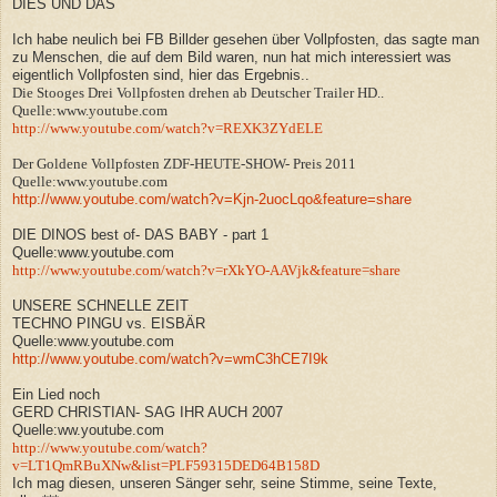
DIES UND DAS
Ich habe neulich bei FB Billder gesehen über Vollpfosten, das sagte man
zu Menschen, die auf dem Bild waren, nun hat mich interessiert was
eigentlich Vollpfosten sind, hier das Ergebnis..
Die Stooges Drei Vollpfosten drehen ab Deutscher Trailer HD..
Quelle:www.youtube.com
http://www.youtube.com/watch?v=REXK3ZYdELE
Der Goldene Vollpfosten ZDF-HEUTE-SHOW- Preis 2011
Quelle:www.youtube.com
http://www.youtube.com/watch?v=Kjn-2uocLqo&feature=share
DIE DINOS best of- DAS BABY - part 1
Quelle:www.youtube.com
http://www.youtube.com/watch?v=rXkYO-AAVjk&feature=share
UNSERE SCHNELLE ZEIT
TECHNO PINGU vs. EISBÄR
Quelle:www.youtube.com
http://www.youtube.com/watch?v=wmC3hCE7I9k
Ein Lied noch
GERD CHRISTIAN- SAG IHR AUCH 2007
Quelle:ww.youtube.com
http://www.youtube.com/watch?
v=LT1QmRBuXNw&list=PLF59315DED64B158D
Ich mag diesen, unseren Sänger sehr, seine Stimme, seine Texte,