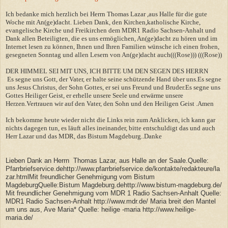
Ich bedanke mich herzlich bei Herrn Thomas Lazar ,aus Halle für die gute
Woche mit An(ge)dacht. Lieben Dank, den Kirchen,katholische Kirche,
evangelische Kirche und Freikirchen dem MDR1 Radio Sachsen-Anhalt und
Dank allen Beteiligten, die es uns ermöglichen, An(ge)dacht zu hören und im
Internet lesen zu können, Ihnen und Ihren Familien wünsche ich einen frohen,
gesegneten Sonntag und allen Lesern von An(ge)dacht auch(((Rose))) (((Rose))
DER HIMMEL SEI MIT UNS, ICH BITTE UM DEN SEGEN DES HERRN
Es segne uns Gott, der Vater, er halte seine schützende Hand über uns.Es segne
uns Jesus Christus, der Sohn Gottes, er sei uns Freund und Bruder.Es segne uns
Gottes Heiliger Geist, er erhelle unsere Seele und erwärme unsere
Herzen.Vertrauen wir auf den Vater, den Sohn und den Heiligen Geist .Amen
Ich bekomme heute wieder nicht die Links rein zum Anklicken, ich kann gar
nichts dagegen tun, es läuft alles ineinander, bitte entschuldigt das und auch
Herr Lazar und das MDR, das Bistum Magdeburg..Danke
Lieben Dank an Herrn Thomas Lazar, aus Halle an der Saale.Quelle:
Pfarrbriefservice.dehttp://www.pfarrbriefservice.de/kontakte/redakteure/la
zar.htmlMit freundlicher Genehmigung vom Bistum
MagdeburgQuelle:Bistum Magdeburg.dehttp://www.bistum-magdeburg.de/
Mit freundlicher Genehmigung vom MDR 1 Radio Sachsen-Anhalt Quelle:
MDR1 Radio Sachsen-Anhalt http://www.mdr.de/ Maria breit den Mantel
um uns aus, Ave Maria* Quelle: heilige -maria http://www.heilige-
maria.de/