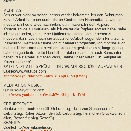
alles***
MEIN TAG
Ach er war nicht so schön, schon wieder bekomme ich den Schnupfen,
zu viel Arbeit hatte ich auch, da ich Gestern am Nachmittag ja weg ar,
musste ich heute alles nachholen, dann habe ich noch Papiere,
Kontoauszüge zu sortieren, als ich weiter die Papiere sortiert habe, habe
ich sie gefunden, es ist eine Quälerei so alleine alles machen zu
müssen, dann auch noch die zusätzliche Arbeit wegen dem Finanzamt,
Ruhestand, Rentenzeit habe ich mir anders vorgestellt, ich möchte auch
mal zur Ruhe kommen, nicht erst wenn ich gestorben bin, lange genug
habe ich gearbeitet, bitte Herr hilf mir dabei, dass ich auch Ruhezeiten
haben, die Batterei aufladen kann, Danke unser Vater..Ein Beispiel an
Katzen nehmen*
KATZEN- ZITATE; SPRÜCHE UND WUNDERSCHÖNE AUFNAHMEN
Quelle:www.youtube.com
http://www.youtube.com/watch?v=zXgOGMQ1WSQ
MEDITATION MUSIC.
Quelle:www.youtube.com
http://www.youtube.com/watch?v=G9tjuHk-HVM
GEBURTSTAGE
Shakira feiert heute den 36. Geburtstag, Hella von Sinnen den 54.
Geburtstag, Robert Atzorn den 68. Geburtstag, herzlichen Glückwunsch
allen, Rosen für sie(((Rosen)))
SHAKIRA
Quelle:http://de.wikipedia.org.