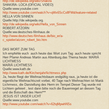
http://de.wikipedia.org/wiki/Shakira
SHAKIRA- LOCA (OFICIAL VIDEO)
Quelle:www.youtube.com
http://www.youtube.com/watch?v=qWx6ScCo8FM&feature=related
HELLA VON SINNEN
Quelle:http://de.wikipeda.org.
http://de.wikipedia.org/wiki/Hella_von_Sinnen
ROBERT ATZORN
Quelle:ww.deutsches-filmhaus.de
http://www.deutsches-filmhaus.de/bio_er/a-
c_spieler/atzorn_robert_bio.htm
DAS WORT ZUM TAG
Ich empfehle euch auch heute das Wort zum Tag auch heute spricht
Herr Pfarrer Andreas Martin aus Altenburg,das Thema heute: MARIÄ
LICHTMESS
MARIÄ LICHTMESS
Quelle:www.kath.de
http://www.kath.de/Kirchenjahr/lichtmess.php
Ja, heute fliegt der Weihnachtsbaum endgültig raus, ja heute ist die
eigentliche Weihnachtszeit vorbei, 40 Tage nach Weihnachten ist Mariä
Lichrmess, die Darstellung des Herrn im Tempel.Dieser Tag wurde mit
Lichtern gefeiert , lest dann bitte noch die Bauernregel an diesem Tag
und die Botschaft des Herrn***
JESUS IST UNSER LICHT
Quelle:www.youtube.com
http://www.youtube.com/watch?v=62tqMpwhNSs