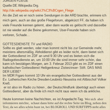
JÜRGEN FLIEGE
Quelle:DE.Wikipedia.Org.
http://de.wikipedia.org/wiki/J%C3%BCrgen_Fliege
An die Zeit wo er noch seine Sendungen in der ARD brachte, erinnere ich
mich gern, auch an das große Fliegeforum, abgekürzt FF, da haben ich
viele Freunde kennen gelernt, aber dann wurde es gelöscht und dasselbe
ist nie wieder auf die Beine gekommen, User-Freunde haben sich
verloren, Schade...
GOTTESDIENSTE TV und RADIO
Sollte es glatt werden, oder man kommt nicht bis zur Gemeinde mehr,
meistens altersmäßig, Abholdienst gibt es leider nicht, dann bietet sich
der Gottesdienst im ZDF an umd 9:30 Uhr und es bieten sich die
Radiogottesdienste an, um 10:00 Uhr die sind immer sehr schön, das
kann ich bestätigen.Morgen, am 3. Februar 2013 gibt es im ZDF einen
katholischen Gottesdienst Heiligenkreuz Zisterzinser- Stift. DAS MAß
DER LIEBE*
Im MDR Figaro kommt 10 Uhr ein evangelischer Gottesdienst aus der
Ev. Lutherischen Kirche Dresden-Leubnitz-Neuostra mit Altbischof Volker
Kreß.
er ist also im Radio zu hören , der Deutschlndfunk überträgt auch einen
Gottesdienst, aber da finde ich mich nicht raus wenn ich da anklicke.
Heute kommen keine Nachrichten, es ist Angedacht-Tag.
Wer sich aber
informieren möchte, schaut dann bitte auf die rechte Seite im Blog, neben den
Text, da wo alles schön bunt ist, bei BLOGROLL UND SURFTIPPS steht alles