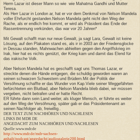
Herrn Lazar ist dieser Mann so wie wie Mahatma Gandhi und Mutter
Teresa.
Als Herr Lazar in London ar, hat er vor dem Denkmal von Nelson Mandela
voller Ehrfurcht gestanden.Nelson Mandela geht nicht den Weg der
Rache, als er endlich frei kommt, er wird als Präsident das Ende der
Rassentrennung verkünden, das war vor 20 Jahren*
Mit Gewalt schafft man nur neue Gewalt, ja sagt Lara, Gewalt ist keine
Lösung, auf den Plakaten stand es, als ir in 2003 an der Friedensglocke
in Dessau standen, Mahnwachen abhielten gegen den Angriffskrieg im
Irak, hier hat es nichts genützt, der Krieg kam und damit das Elend für
das irakische Volk.
Aber Nelson Mandela hat es geschafft sagt uns Thomas Lazar, er
streckte denen die Hände entgegen, die schuldig geworden waren an
seinen schwarzen Schwestern und Brüdern.Mit der Politik der
Versöhnung schaffte er das Wunder von Kap.Viele seiner Weggefährten
befürchteten ein Blutbad, aber Nelson Mandela blieb dabei, wir müssen
vergeben, nicht betrafen und er hatte Recht.
ER führte dann sein Land weiter, als kluger Mensch, er führte es weiter
auf den Weg der Versöhnung, später gab er das Präsidentenamt an
seinen Nachfolger ab, freiwillig..
DER TEXT ZUM NACHHÖREN UND NACHLESEN
LINKS IM MDR DE
ANGEDACHT ZUM NACHHÖREN UND NACHLESEN
Quelle:www.mdr.de
http://www.mdr.de/mdr-sachsen-
anhalt/podcast/angedacht/audiogalerie200.html