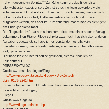
frohen, gesegneten Sonntag***Zur Ruhe kommen, das finde ich am
allerwichtigsten dabei, unsere Zeit ist so schnelllebig geworden, viele
schaffen es nicht mal mehr im Urlaub sich zu entspannen, was gar nicht
gut ist für die Gesundheit, Batterien verbrauchen sich und müssen
aufgeladen werden, das aber im Ruheszustand, macht man es nicht geht
am Ende gar nichts mehr.
Die Fliegezeitschrift hat nun schon zum dritten mal einen anderen Verlag
bekommen, Herr Pfarrer Fliege schreibt zwar noch, hat sich aber anderen
Aufgaben zugewandt, so habe ich es verstanden, es gibt kein
Fliegeforum mehr, was ich sehr bedaure, aber wiederum hat alles seine
Zeit, genauso ist es.
Hier habe ich eine
B
estellhotline gefunden, diesmal finde ich die
Zeitschrift gut.
PRESSEKATALOG
Quelle:ww.pressekatalog.de/Fliege
http://www.pressekatalog.de/Fliege+-+Die+Zeitschrift-
ebinr_910342241.html
Ihr seht oben ist kein Bild mehr, man kann mal die Talkshow anklicken,
da macht er Sendungen,
Fliege.DE
Quelle:www.fliege.de
http://www.fliege.de/index.php