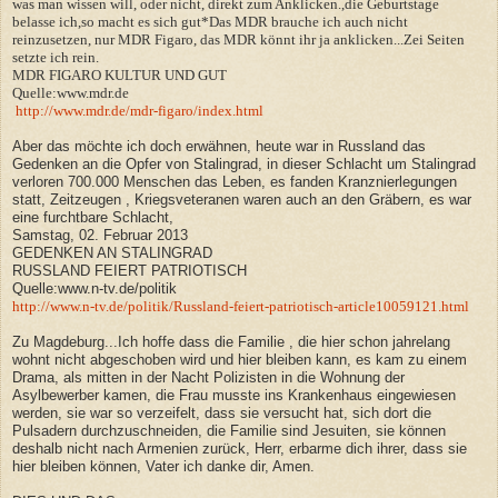
was man wissen will, oder nicht, direkt zum Anklicken.,die Geburtstage
belasse ich,so macht es sich gut*Das MDR brauche ich auch nicht
reinzusetzen, nur MDR Figaro, das MDR könnt ihr ja anklicken...Zei Seiten
setzte ich rein.
MDR FIGARO KULTUR UND GUT
Quelle:www.mdr.de
http://www.mdr.de/mdr-figaro/index.html
Aber das möchte ich doch erwähnen, heute war in Russland das
Gedenken an die Opfer von Stalingrad, in dieser Schlacht um Stalingrad
verloren 700.000 Menschen das Leben, es fanden Kranznierlegungen
statt, Zeitzeugen , Kriegsveteranen waren auch an den Gräbern, es war
eine furchtbare Schlacht,
Samstag, 02. Februar 2013
GEDENKEN AN STALINGRAD
RUSSLAND FEIERT PATRIOTISCH
Quelle:www.n-tv.de/politik
http://www.n-tv.de/politik/Russland-feiert-patriotisch-article10059121.html
Zu Magdeburg...Ich hoffe dass die Familie , die hier schon jahrelang
wohnt nicht abgeschoben wird und hier bleiben kann, es kam zu einem
Drama, als mitten in der Nacht Polizisten in die Wohnung der
Asylbewerber kamen, die Frau musste ins Krankenhaus eingewiesen
werden, sie war so verzeifelt, dass sie versucht hat, sich dort die
P
u
lsadern durchzuschneiden, die Familie sind Jesuiten, sie können
deshalb nicht nach Armenien zurück, Herr, erbarme dich ihrer, dass sie
hier bleiben können, Vater ich danke dir, Amen.