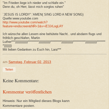
"Im Frieden liege ich nieder und schlafe ein."
Denn du, oh Herr, lässt mich sorglos ruhen"
`JESUS IS LORD!!":`AMEN( SING LORD A NEW SONG)
Quelle:www.youtube.com
http://www.youtube.com/watch?
feature=endscreen&NR=1&v=iE3JrLogLAY
Ich wünsche allen Lesern eine behütete Nacht.. und alsdann flugs und
fröhlich geschlafen, Martin
Luther***)))))))))))))*********))))))))))))*********))))))))))))**********))))))))))))*******
*))))))))
Mit lieben Gedanken zu Euch hin, Lara***
am
Samstag, Februar 02, 2013
Teilen
Keine Kommentare:
Kommentar veröffentlichen
Hinweis: Nur ein Mitglied dieses Blogs kann
Kommentare posten.