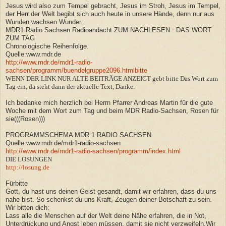
Jesus wird also zum Tempel gebracht, Jesus im Stroh, Jesus im Tempel,
der Herr der Welt begibt sich auch heute in unsere Hände, denn nur aus
Wunden wachsen Wunder.
MDR1 Radio Sachsen Radioandacht ZUM NACHLESEN : DAS WORT
ZUM TAG
Chronologische Reihenfolge.
Quelle:www.mdr.de
http://www.mdr.de/mdr1-radio-
sachsen/programm/buendelgruppe2096.htmlbitte
WENN DER LINK NUR ALTE BEITRÄGE ANZEIGT gebt bitte Das Wort zum
Tag ein, da steht dann der aktuelle Text, Danke.
Ich bedanke mich herzlich bei Herrn Pfarrer Andreas Martin für die gute
Woche mit dem Wort zum Tag und beim MDR Radio-Sachsen, Rosen für
sie(((Rosen)))
PROGRAMMSCHEMA MDR 1 RADIO SACHSEN
Quelle:www.mdr.de/mdr1-radio-sachsen
http://www.mdr.de/mdr1-radio-sachsen/programm/index.html
DIE LOSUNGEN
http://losung.de
Fürbitte
Gott, du hast uns deinen Geist gesandt, damit wir erfahren, dass du uns
nahe bist. So schenkst du uns Kraft, Zeugen deiner Botschaft zu sein.
Wir bitten dich:
Lass alle die Menschen auf der Welt deine Nähe erfahren, die in Not,
Unterdrückung und Angst leben müssen, damit sie nicht verzweifeln.Wir