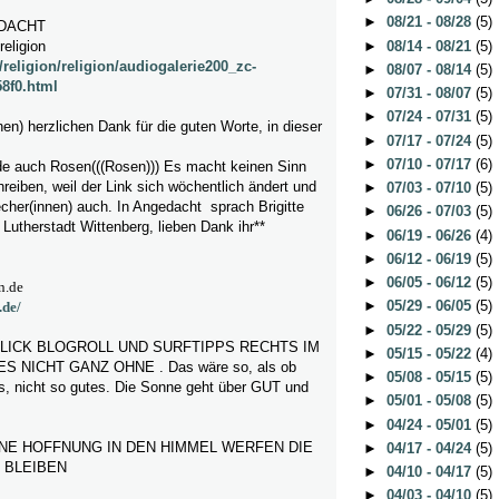
►
08/21 - 08/28
(5)
)DACHT
►
08/14 - 08/21
(5)
eligion
religion/religion/audiogalerie200_zc-
►
08/07 - 08/14
(5)
8f0.html
►
07/31 - 08/07
(5)
►
07/24 - 07/31
(5)
en) herzlichen Dank für die guten Worte, in dieser
►
07/17 - 07/24
(5)
►
07/10 - 07/17
(6)
e auch Rosen(((Rosen))) Es macht keinen Sinn
eiben, weil der Link sich wöchentlich ändert und
►
07/03 - 07/10
(5)
cher(innen) auch. In Angedacht sprach Brigitte
►
06/26 - 07/03
(5)
 Lutherstadt Wittenberg,
lieben Dank ihr**
►
06/19 - 06/26
(4)
►
06/12 - 06/19
(5)
►
06/05 - 06/12
(5)
n.de
►
05/29 - 06/05
(5)
.de/
►
05/22 - 05/29
(5)
KLICK BLOGROLL UND SURFTIPPS RECHTS IM
►
05/15 - 05/22
(4)
 NICHT GANZ OHNE . Das wäre so, als ob
►
05/08 - 05/15
(5)
es, nicht so gutes. Die Sonne geht über GUT und
►
05/01 - 05/08
(5)
►
04/24 - 05/01
(5)
INE HOFFNUNG IN DEN HIMMEL WERFEN DIE
►
04/17 - 04/24
(5)
 BLEIBEN
►
04/10 - 04/17
(5)
►
04/03 - 04/10
(5)