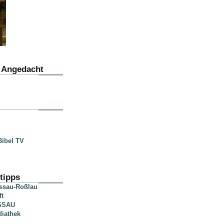
u Angedacht
ibel TV
tipps
essau-Roßlau
ft
SSAU
diathek