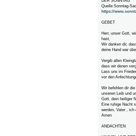
DER SONNTAG
Quelle:Sonntag-Sa
https://www.sonnt
GEBET
Herr, unser Gott, w
hast,
Wir danken dir, da
deine Hand war übe
Vergib allen Kleing
dass wir denen ver
Lass uns im Friede
vor den Anfechtunge
Wir befehlen dir di
unseren Leib und u
Gott, dein heiliger 
Eine ruhige Nacht s
werden, Vater , ich 
Amen
ANDACHTEN