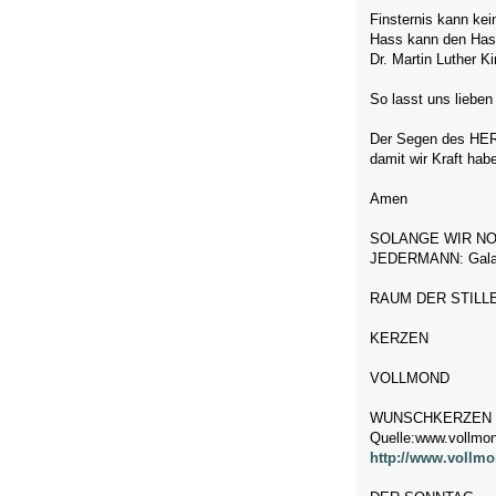
Finsternis kann kein
Hass kann den Hass 
Dr. Martin Luther K
So lasst uns lieben 
Der Segen des HERR
damit wir Kraft hab
Amen
SOLANGE WIR NO
JEDERMANN: Galat
RAUM DER STILL
KERZEN
VOLLMOND
WUNSCHKERZEN
Quelle:www.vollmon
http://www.vollmo