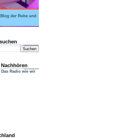
 Blog der Ruhe und
suchen
 Nachhören
 Das Radio wie wir
chland