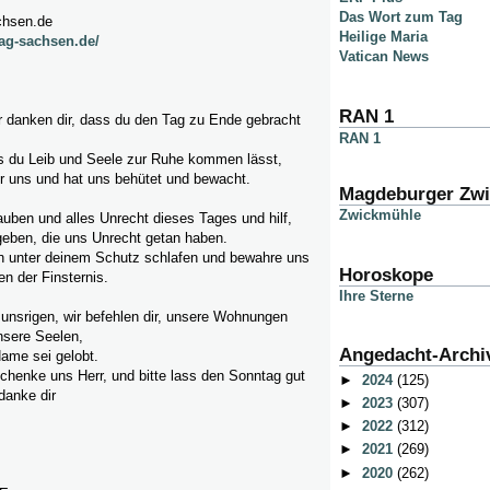
Das Wort zum Tag
chsen.de
Heilige Maria
ag-sachsen.de/
Vatican News
RAN 1
ir danken dir, dass du den Tag zu Ende gebracht
RAN 1
ss du Leib und Seele zur Ruhe kommen lässt,
r uns und hat uns behütet und bewacht.
Magdeburger Zw
Zwickmühle
lauben und alles Unrecht dieses Tages und hilf,
geben, die uns Unrecht getan haben.
n unter deinem Schutz schlafen und bewahre uns
Horoskope
n der Finsternis.
Ihre Sterne
e unsrigen, wir befehlen dir, unsere Wohnungen
nsere Seelen,
Angedacht-Archi
Name sei gelobt.
chenke uns Herr, und bitte lass den Sonntag gut
►
2024
(125)
danke dir
►
2023
(307)
►
2022
(312)
►
2021
(269)
►
2020
(262)