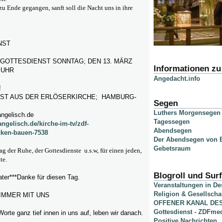
t zu Ende gegangen, sanft soll die Nacht uns in ihre
NST
GOTTESDIENST SONNTAG; DEN 13. MÄRZ
Informationen z
5 UHR
Angedacht.info
!
ST AUS DER ERLÖSERKIRCHE; HAMBURG-
Segen
Luthers Morgensegen
angelisch.de
Tagessegen
angelisch.de/kirche-im-tv/zdf-
Abendsegen
cken-bauen-7538
Der Abendsegen von B
Gebetsraum
ag der Ruhe, der Gottesdienste u.s.w, für einen jeden,
te.
Blogroll und Surf
ter***Danke für diesen Tag.
Veranstaltungen in D
Religion & Gesellscha
 IMMER MIT UNS
OFFENER KANAL DE
Gottesdienst - ZDFme
Worte ganz tief innen in uns auf, leben wir danach.
Positive Nachrichten