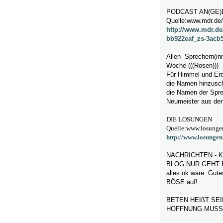
PODCAST AN(GE
Quelle:www.mdr.de/r
http://www.mdr.de/
bb922eaf_zs-3acb5
Allen Sprechern(inn
Woche (((Rosen)))
Für Himmel und Erd
die Namen hinzuschr
die Namen der Spre
Neumeister aus der
DIE LOSUNGEN
Quelle:www.losunge
http://www.losungen
NACHRICHTEN - 
BLOG.NUR GEHT ES
alles ok wäre..Gut
BÖSE auf!
BETEN HEIßT SE
HOFFNUNG MUSS