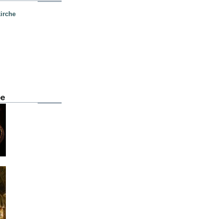
irche
be