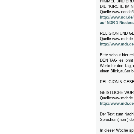
HIMMEL UND ERD
DIE "KIRCHE IM N
Quelle:www.ndr.de/k
http://www.ndr.de
auf-NDR-1-Nieders
RELIGION UND G
Quelle:www.mdr.de.
http://www.mdr.de/
Bitte schaut hie
DEN TAG es lohnt si
Worte für den Tag, 
einen Blick,außer b
RELIGION & GES
GEISTLICHE WOR
Quelle:www.mdr.de
http://www.mdr.de
Der Text zum Nachl
Sprechern(inen ) de
In dieser Woche spr