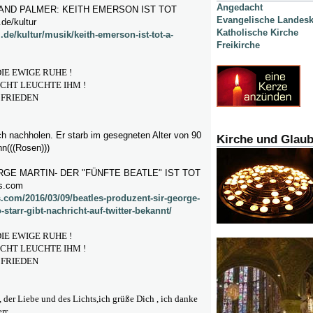
Angedacht
AND PALMER: KEITH EMERSON IST TOT
Evangelische Landesk
de/kultur
Katholische Kirche
.de/kultur/musik/keith-emerson-ist-tot-a-
Freikirche
DIE EWIGE RUHE !
ICHT LEUCHTE IHM !
 FRIEDEN
h nachholen. Er starb im gesegneten Alter von 90
Kirche und Glau
hn(((Rosen)))
GE MARTIN- DER "FÜNFTE BEATLE" IST TOT
s.com
s.com/2016/03/09/beatles-produzent-sir-george-
o-starr-gibt-nachricht-auf-twitter-bekannt/
DIE EWIGE RUHE !
ICHT LEUCHTE IHM !
 FRIEDEN
, der Liebe und des Lichts,ich grüße Dich , ich danke
rr.