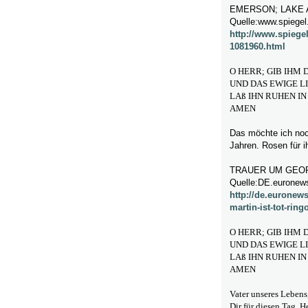
EMERSON; LAKE 
Quelle:www.spiegel.
http://www.spiegel
1081960.html
O HERR; GIB IHM 
UND DAS EWIGE L
LAß IHN RUHEN IN
AMEN
Das möchte ich noc
Jahren. Rosen für i
TRAUER UM GEOR
Quelle:DE.euronew
http://de.euronew
martin-ist-tot-ring
O HERR; GIB IHM 
UND DAS EWIGE L
LAß IHN RUHEN IN
AMEN
Vater unseres Lebens
Dir für diesen Tag, He