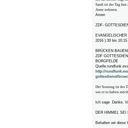
Sanft ist der Tag fas
Arme nehmen.
Amen
ZDF- GOTTESDIE
EVANGELISCHER 
2016 ):30 bis 10:1
BRÜCKEN BAUEN
ZDF GOTTESDIEN
BORGFELDE
Quelle:rundfunk.ev
http://rundfunk.ev
gottesdienst/brue
Der Sonntag ist der T
wie er es haben möch
Ich sage Danke, Va
DER HIMMEL SEI
Behalten wir diese 