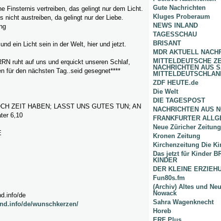
Gute Nachrichten
e Finsternis vertreiben, das gelingt nur dem Licht.
Kluges Proberaum
nicht austreiben, da gelingt nur der Liebe.
NEWS INLAND
ing
TAGESSCHAU
BRISANT
und ein Licht sein in der Welt, hier und jetzt.
MDR AKTUELL NACH
MITTELDEUTSCHE Z
N ruht auf uns und erquickt unseren Schlaf,
NACHRICHTEN AUS 
en für den nächsten Tag..seid gesegnet****
MITTELDEUTSCHLAN
ZDF HEUTE.de
Die Welt
DIE TAGESPOST
CH ZEIT HABEN; LASST UNS GUTES TUN; AN
NACHRICHTEN AUS 
er 6,10
FRANKFURTER ALLG
Neue Züricher Zeitung
E
Kronen Zeitung
Kirchenzeitung Die Ki
Das jetzt für Kinder
KINDER
DER KLEINE ERZIE
Fun80s.fm
(Archiv) Altes und Ne
Nowack
d.info/de
Sahra Wagenknecht
nd.info/de/wunschkerzen/
Horeb
ERF Plus