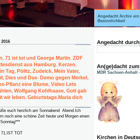
Angedacht Archiv ein
Besinnlichkeit
 2016
Angedacht durch
, 71 ist tot und George Martin. ZDF
ttesdienst aus Hamburg. Kerzen.
An(ge)dacht zum
 Tag, Pölitz, Zudeick, Mein Vater,
MDR Sachsen-Anhalt -
it, Dies und Das- Demo gegen Merkel,
s-Pflanz eine Blume, Video Lets
ählen, Wolfgang Kohlhaase, Gott gab
t wir leben. Geburtstage.Maria dich
rüße euch herzlich am Sonnabend Abend.Ich
rn noch eine schöne Zeit heute und Morgen einen
 Sonntag***
71,IST TOT
Kirchen in Deuts