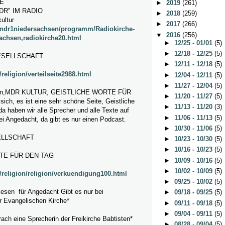
E
►
2019
(261)
DR" IM RADIO
►
2018
(259)
ultur
►
2017
(266)
/ndr1niedersachsen/programm/Radiokirche-
▼
2016
(256)
achsen,radiokirche20.html
►
12/25 - 01/01
(5)
►
12/18 - 12/25
(5)
ESELLSCHAFT
►
12/11 - 12/18
(5)
religion/verteilseite2988.html
►
12/04 - 12/11
(5)
►
11/27 - 12/04
(5)
r rein,MDR KULTUR, GEISTLICHE WORTE FÜR
►
11/20 - 11/27
(5)
ch, es ist eine sehr schöne Seite, Geistliche
►
11/13 - 11/20
(3)
da haben wir alle Sprecher und alle Texte auf
►
11/06 - 11/13
(5)
ei Angedacht, da gibt es nur einen Podcast.
►
10/30 - 11/06
(5)
ELLSCHAFT
►
10/23 - 10/30
(5)
►
10/16 - 10/23
(5)
TE FÜR DEN TAG
►
10/09 - 10/16
(5)
►
10/02 - 10/09
(5)
/religion/religion/verkuendigung100.html
►
09/25 - 10/02
(5)
esen für Angedacht Gibt es nur bei
►
09/18 - 09/25
(5)
r Evangelischen Kirche*
►
09/11 - 09/18
(5)
►
09/04 - 09/11
(5)
ach eine Sprecherin der Freikirche Babtisten*
►
08/28 - 09/04
(5)