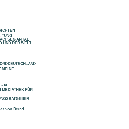
RICHTEN
EITUNG
SACHSEN-ANHALT
D UND DER WELT
NORDDEUTSCHLAND
EMEINE
rche
 BR-MEDIATHEK FÜR
HUNGSRATGEBER
ues von Bernd