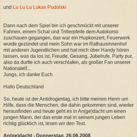
und
Lu Lu Lu Lukas Podolski
Dann nach dem Spiel bin ich geschmückt mit unserer
Fahnen, einem Schal und Trillerpfeife dem Autokorso
zuschauen gegangen, das war ein Hupkonzert, Feuerwerk
wurde gezündet und mein Sohn war im Rathausinnenhof
mit anderen Jugendlichen und hat mich über Handy hören
lassen, was da los ist, Freude, Gesang, Jubelrufe, Party pur,
also da durfte ich auch verschlafen, als großer Fan unserer
Nationalelf...
Jungs, ich danke Euch
Hallo Deutschland
So, heute ist der Antidrogentag, ich bitte meinen Herrn um
Hilfe, dass die Menschen, die dahin gekommen sind, wieder
herausfinden und heute geht es in An(ge)dacht um einen
jungen Mann, der das erste mal in seinem jungen Leben
richtig glücklich ist, lesen wir den Text.
An(ge)dacht - Donnerstag, 26.06.2008