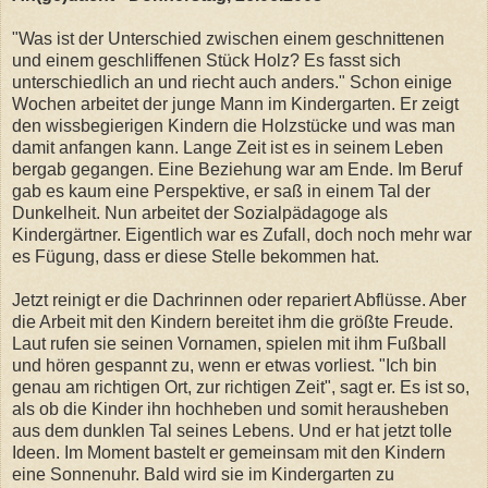
"Was ist der Unterschied zwischen einem geschnittenen
und einem geschliffenen Stück Holz? Es fasst sich
unterschiedlich an und riecht auch anders." Schon einige
Wochen arbeitet der junge Mann im Kindergarten. Er zeigt
den wissbegierigen Kindern die Holzstücke und was man
damit anfangen kann. Lange Zeit ist es in seinem Leben
bergab gegangen. Eine Beziehung war am Ende. Im Beruf
gab es kaum eine Perspektive, er saß in einem Tal der
Dunkelheit. Nun arbeitet der Sozialpädagoge als
Kindergärtner. Eigentlich war es Zufall, doch noch mehr war
es Fügung, dass er diese Stelle bekommen hat.
Jetzt reinigt er die Dachrinnen oder repariert Abflüsse. Aber
die Arbeit mit den Kindern bereitet ihm die größte Freude.
Laut rufen sie seinen Vornamen, spielen mit ihm Fußball
und hören gespannt zu, wenn er etwas vorliest. "Ich bin
genau am richtigen Ort, zur richtigen Zeit", sagt er. Es ist so,
als ob die Kinder ihn hochheben und somit herausheben
aus dem dunklen Tal seines Lebens. Und er hat jetzt tolle
Ideen. Im Moment bastelt er gemeinsam mit den Kindern
eine Sonnenuhr. Bald wird sie im Kindergarten zu