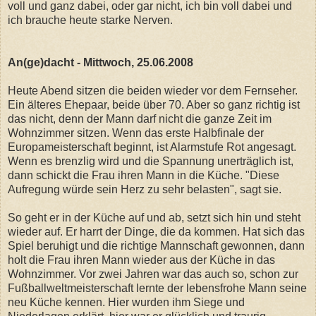
voll und ganz dabei, oder gar nicht, ich bin voll dabei und
ich brauche heute starke Nerven.
An(ge)dacht - Mittwoch, 25.06.2008
Heute Abend sitzen die beiden wieder vor dem Fernseher.
Ein älteres Ehepaar, beide über 70. Aber so ganz richtig ist
das nicht, denn der Mann darf nicht die ganze Zeit im
Wohnzimmer sitzen. Wenn das erste Halbfinale der
Europameisterschaft beginnt, ist Alarmstufe Rot angesagt.
Wenn es brenzlig wird und die Spannung unerträglich ist,
dann schickt die Frau ihren Mann in die Küche. "Diese
Aufregung würde sein Herz zu sehr belasten", sagt sie.
So geht er in der Küche auf und ab, setzt sich hin und steht
wieder auf. Er harrt der Dinge, die da kommen. Hat sich das
Spiel beruhigt und die richtige Mannschaft gewonnen, dann
holt die Frau ihren Mann wieder aus der Küche in das
Wohnzimmer. Vor zwei Jahren war das auch so, schon zur
Fußballweltmeisterschaft lernte der lebensfrohe Mann seine
neu Küche kennen. Hier wurden ihm Siege und