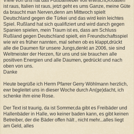
Viele von uns hat das Fußballfieber voll erwischt,Kroatien
ist raus, Italien ist raus, jetzt geht es ums Ganze, meine Güte
da braucht man Nerven,denn am Mittwoch spielt
Deutschland gegen die Türkei und das wird kein leichtes
Spiel. Rußland hat sich qualifiziert und wird danch gegen
Spanien spielen, mein Traum ist es, dass am Schluss
Rußland gegen Deutschland spielt, ein Freundschaftsspiel
wie wir es früher nannten, mal sehen ob es klappt,drückt
alle die Daumen für unsere Jungs,denkt an 2006, sie sind
Weltmeister der Herzen, für uns und sie brauchen alle
positiven Energien und alle Daumen, gedrückt und nach
oben von uns.
Danke
Heute begrüße ich Herrn Pfarrer Gerry Wöhlmann herzlich,
ewr begleitet uns in dieser Woche durch An(ge)dacht, ich
schenke ihm eine Rose.
Der Text ist traurig, da ist Sommer,da gibt es Freibäder und
Hallenbäder in Halle, wo keiner baden kann, es gibt keinen
Betreiber, der die Bäder offen hält , nicht mehr...alles liegt
am Geld, alles