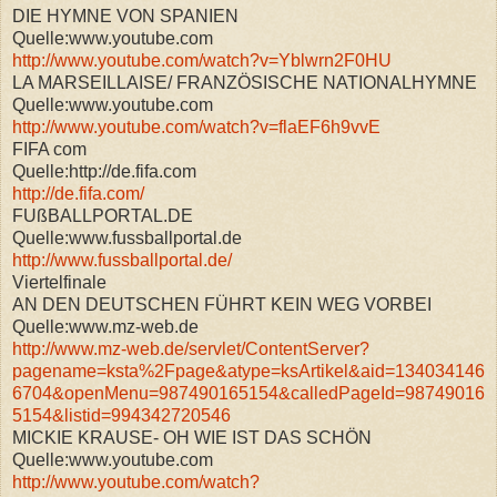
DIE HYMNE VON SPANIEN
Quelle:www.youtube.com
http://www.youtube.com/watch?v=Yblwrn2F0HU
LA MARSEILLAISE/ FRANZÖSISCHE NATIONALHYMNE
Quelle:www.youtube.com
http://www.youtube.com/watch?v=flaEF6h9vvE
FIFA com
Quelle:http://de.fifa.com
http://de.fifa.com/
FUßBALLPORTAL.DE
Quelle:www.fussballportal.de
http://www.fussballportal.de/
Viertelfinale
AN DEN DEUTSCHEN FÜHRT KEIN WEG VORBEI
Quelle:www.mz-web.de
http://www.mz-web.de/servlet/ContentServer?
pagename=ksta%2Fpage&atype=ksArtikel&aid=134034146
6704&openMenu=987490165154&calledPageId=98749016
5154&listid=994342720546
MICKIE KRAUSE- OH WIE IST DAS SCHÖN
Quelle:www.youtube.com
http://www.youtube.com/watch?