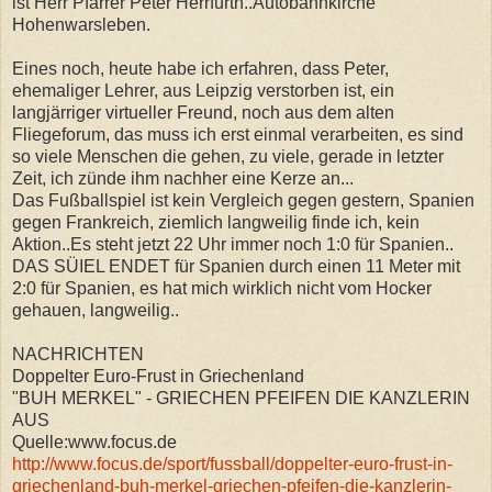
ist Herr Pfarrer Peter Herrfurth..Autobahnkirche
Hohenwarsleben.
Eines noch, heute habe ich erfahren, dass Peter,
ehemaliger Lehrer, aus Leipzig verstorben ist, ein
langjärriger virtueller Freund, noch aus dem alten
Fliegeforum, das muss ich erst einmal verarbeiten, es sind
so viele Menschen die gehen, zu viele, gerade in letzter
Zeit, ich zünde ihm nachher eine Kerze an...
Das Fußballspiel ist kein Vergleich gegen gestern, Spanien
gegen Frankreich, ziemlich langweilig finde ich, kein
Aktion..Es steht jetzt 22 Uhr immer noch 1:0 für Spanien..
DAS SÜIEL ENDET für Spanien durch einen 11 Meter mit
2:0 für Spanien, es hat mich wirklich nicht vom Hocker
gehauen, langweilig..
NACHRICHTEN
Doppelter Euro-Frust in Griechenland
"BUH MERKEL" - GRIECHEN PFEIFEN DIE KANZLERIN
AUS
Quelle:www.focus.de
http://www.focus.de/sport/fussball/doppelter-euro-frust-in-
griechenland-buh-merkel-griechen-pfeifen-die-kanzlerin-