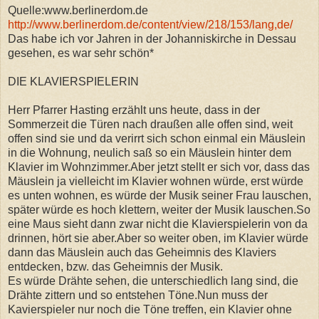
Quelle:www.berlinerdom.de
http://www.berlinerdom.de/content/view/218/153/lang,de/
Das habe ich vor Jahren in der Johanniskirche in Dessau
gesehen, es war sehr schön*
DIE KLAVIERSPIELERIN
Herr Pfarrer Hasting erzählt uns heute, dass in der
Sommerzeit die Türen nach draußen alle offen sind, weit
offen sind sie und da verirrt sich schon einmal ein Mäuslein
in die Wohnung, neulich saß so ein Mäuslein hinter dem
Klavier im Wohnzimmer.Aber jetzt stellt er sich vor, dass das
Mäuslein ja vielleicht im Klavier wohnen würde, erst würde
es unten wohnen, es würde der Musik seiner Frau lauschen,
später würde es hoch klettern, weiter der Musik lauschen.So
eine Maus sieht dann zwar nicht die Klavierspielerin von da
drinnen, hört sie aber.Aber so weiter oben, im Klavier würde
dann das Mäuslein auch das Geheimnis des Klaviers
entdecken, bzw. das Geheimnis der Musik.
Es würde Drähte sehen, die unterschiedlich lang sind, die
Drähte zittern und so entstehen Töne.Nun muss der
Kavierspieler nur noch die Töne treffen, ein Klavier ohne