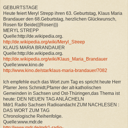
GEBURTSTAGE
Heute feiert Meryl Strepp ihren 63. Geburtstag, Klaus Maria
Brandauer den 68.Geburtstag, herzlichen Glückwunsch,
Rosen für Beide(((Rosen)))
MERYL STREPP
Quelle:http://de.wikipedia.org.
http://de.wikipedia.org/wiki/Meryl_Streep
KLAUS MARIA BRANDAUER
Quelle:http://de.wikipedia.org.
http://de.wikipedia.org/wiki/Klaus_Maria_Brandauer
Quelle:www.kino.de
http://www.kino.de/star/klaus-maria-brandauer/7082
Ich empfehle euch das Wort zum Tag es spricht heute Herr
Pfarrer Jens Schmidt,Pfarrer der alt-katholischen
Gemeinden in Sachsen und Ost-Thüringen,das Thema ist
heute: DEN NEUEN TAG ANLÄCHELN
Mdr1 Radio Sachsen Radioandacht ZUM NACHLESEN :
DAS WORT ZUM TAG
Chronologische Reihenfolge.
Quelle:www.mdr.de
http://www.mdr.de/mdr1-radio-