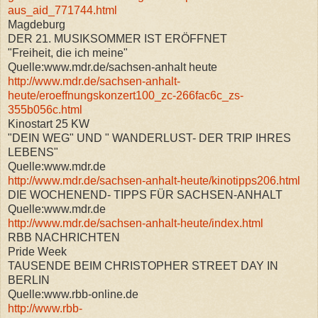
aus_aid_771744.html
Magdeburg
DER 21. MUSIKSOMMER IST ERÖFFNET
"Freiheit, die ich meine"
Quelle:www.mdr.de/sachsen-anhalt heute
http://www.mdr.de/sachsen-anhalt-
heute/eroeffnungskonzert100_zc-266fac6c_zs-
355b056c.html
Kinostart 25 KW
"DEIN WEG" UND " WANDERLUST- DER TRIP IHRES
LEBENS"
Quelle:www.mdr.de
http://www.mdr.de/sachsen-anhalt-heute/kinotipps206.html
DIE WOCHENEND- TIPPS FÜR SACHSEN-ANHALT
Quelle:www.mdr.de
http://www.mdr.de/sachsen-anhalt-heute/index.html
RBB NACHRICHTEN
Pride Week
TAUSENDE BEIM CHRISTOPHER STREET DAY IN
BERLIN
Quelle:www.rbb-online.de
http://www.rbb-