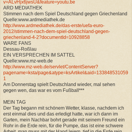
v=ALvHjx6jwsU&feature=youtu.be
ARD MEDIATHEK
Stimmen nach dem Spiel Deutschland gegen Griechenland
Quelle:www.ardmediathek.de
http://www.ardmediathek.de/das-erste/uefa-euro-
2012/stimmen-nach-dem-spiel-deutschland-gegen-
griechenland-4-2?documentId=10928858
WARE FANS
Dessau-Roßlau
EIN VERSPRECHEN IM SATTEL
Quelle:www.mz-web.de
http://www.mz-web.de/servlet/ContentServer?
pagename=ksta/page&atype=ksArtikel&aid=133848531059
1
Am Donnerstag spielt Deutschland wieder, mal sehen
gegen wen, das war es vom Fußball***
MEIN TAG
Der Tag begann mit schönem Wetter, klasse, nachdem ich
erst einmal dies und das erledigt hatte, war ich dann im
Garten, mein Nachbar bohrt gerade mit seinem Freund ein
Rohr in die Erde rein, für die Pumpe, das ist eine schwere
Arbeit, man muss mit der Hand leiern, tief in die Erde rein,