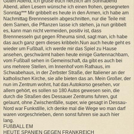
Guten Abend, ich grüße euch herzlich am Sonnabend
Abend, allen Lesern wünsche ich einen frohen, gesegneten
Sonntag*** Mir gribbelt es heute in den Armen, ich habe am
Nachmittag Brennnesseln abgeschnitten, nur die Teile mit
dem Samen, die Pflanzen lasse ich stehen, ja nun gribbelt
es, kann man nicht vermeiden, positiv ist, dass
Brennnesseln gut gegen Rheuma sind, sagt man, ich habe
das auch ganz gern dieses kribbeln.Nun auch heute geht es
wieder um Fußball, ich werde mir das Spiel zu Hause
ansehen, geschwärmt haben heute einige Gartennachbarn,
vom Fußball sehen in Gemeinschaft, da gibt es auch bei
uns mehrere Stellen, im Innenhof vom Rathaus, im
Schwabehaus, in der Zerbster Straße, der Italiener an der
katholischen Kirche, sie alle bieten das an. Mein Großer, der
nun im Zentrum wohnt, hat das Autokorso gesehen, vor
allem gehört, es sollen so 180 Autos gewesen sein, die
durch die Straßen des Dessauer Zentrums fuhren, gut
gelaunt, ohne Zwischenfälle, super, wie gesagt in Dessau-
Nord war Funkstille, ich denke mal die Wege wo man darf
waren vorgeschrieben, denn sonst fuhren sie auch hier
lang.
FUßBALL EM
HEUTE SPANIEN GEGEN FRANKREICH