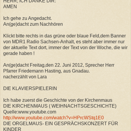
HERR; ICH DANKE DIR:
AMEN
Ich gehe zu Angedacht.
An(ge)dacht zum Nachhören
Klickt bitte rechts in das grüne oder blaue Feld,dem Banner
von MDR1 Radio Sachsen-Anhalt, es steht aber immer nur
der aktuelle Text dort, immer der Text von der Woche, die wir
gerade haben !
An(ge)dacht Freitag,den 22. Juni 2012, Sprecher Herr
Pfarrer Friedemann Hasting, aus Gnadau.
nacherzählt von Lara
DIE KLAVIERSPIELERIN
Ich habe zuerst die Geschichte von der Kirchenmaus
DIE KIRCHENMAUS ( WEIHNACHTSGESCHICHTE)
Quelle:www.youtube.com
http://www.youtube.com/watch?v=HPrcWStq1E0
DIE ORGELMAUS- EIN GESPRÄCHSKONZERT FÜR
KINDER