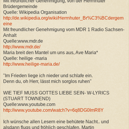
Mit freundlicher Genehmigung, von der Herrnhuter
Brüdergemeinde
Quelle: Wikipedia Organisation
http://de.wikipedia.org/wiki/Herrnhuter_Br%C3%BCdergem
eine
Mit freundlicher Genehmigung vom MDR 1 Radio Sachsen-
Anhalt
Quelle:www.mdr.de
http://www.mdr.de/
Maria breit den Mantel um uns aus, Ave Maria*
Quelle: heilige -maria
http://www.heilige-maria.de/
"Im Frieden liege ich nieder und schlafe ein.
Denn du, oh Herr, lässt mich sorglos ruhen"
WIE TIEF MUSS GOTTES LIEBE SEIN- W-LYRICS
(STUART TOWNEND)
Quelle:www.youtube.com
http://www.youtube.com/watch?v=6q8DG0ImR8Y
Ich wünsche allen Lesern eine behütete Nacht.. und
alsdann flugs und fröhlich geschlafen, Martin