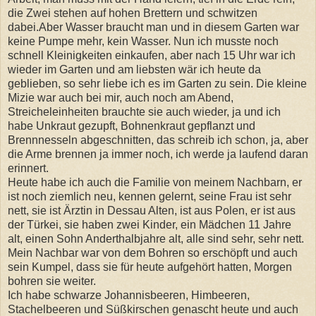
die Zwei stehen auf hohen Brettern und schwitzen
dabei.Aber Wasser braucht man und in diesem Garten war
keine Pumpe mehr, kein Wasser. Nun ich musste noch
schnell Kleinigkeiten einkaufen, aber nach 15 Uhr war ich
wieder im Garten und am liebsten wär ich heute da
geblieben, so sehr liebe ich es im Garten zu sein. Die kleine
Mizie war auch bei mir, auch noch am Abend,
Streicheleinheiten brauchte sie auch wieder, ja und ich
habe Unkraut gezupft, Bohnenkraut gepflanzt und
Brennnesseln abgeschnitten, das schreib ich schon, ja, aber
die Arme brennen ja immer noch, ich werde ja laufend daran
erinnert.
Heute habe ich auch die Familie von meinem Nachbarn, er
ist noch ziemlich neu, kennen gelernt, seine Frau ist sehr
nett, sie ist Ärztin in Dessau Alten, ist aus Polen, er ist aus
der Türkei, sie haben zwei Kinder, ein Mädchen 11 Jahre
alt, einen Sohn Anderthalbjahre alt, alle sind sehr, sehr nett.
Mein Nachbar war von dem Bohren so erschöpft und auch
sein Kumpel, dass sie für heute aufgehört hatten, Morgen
bohren sie weiter.
Ich habe schwarze Johannisbeeren, Himbeeren,
Stachelbeeren und Süßkirschen genascht heute und auch