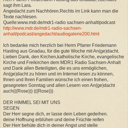
sagt ihm Lara.
Angedacht zum Nachhören.Rechts im Link kann man die
Texte nachlesen.
Quelle:www.mdr.de/mdr1-radio sachsen-anhalt/podcast
http://www.mdr.de/mdr1-radio-sachsen-
anhalt/podcast/angedacht/audiogalerie200.html
Ich bedanke mich herzlich bei Herrn Pfarrer Friedemann
Hasting aus Gnadau, für die gute Woche mit An(ge)dacht.
Lieben Dank, den Kirchen,katholische Kirche, evangelische
Kirche und Freikirchen dem MDR1 Radio Sachsen-Anhalt
und Dank allen Beteiligten, die es uns ermöglichen,
An(ge)dacht zu hören und im Internet lesen zu können,
Ihnen und Ihren Familien wünsche ich einen frohen,
gesegneten Sonntag und allen Lesern von An(ge)dacht
auch(((Rose))) (((Rose)))
DER HIMMEL SEI MIT UNS
SEGEN
Der Herr segne dich, er lasse dein Leben gedeihen.
deine Hoffnung erblühen und deine Früchte reifen
Der Herr behüte dich in deiner Angst und stelle