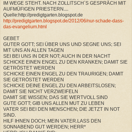
IM WEGE STEHT. NACH ZOLLITSCH´S GESPRÄCH MIT
AUFMÜFIGEN PRIESTERN....
Quelle:http://predigtgarten.blogspot.de
http://predigtgarten.blogspot.de/2012/06/nur-schade-dass-
das-evangelium.html
GEBET
GUTER GOTT; SEI ÜBER UNS UND SEGNE UNS; SEI
MIT UNS AN ALLEN TAGEN
SEI BEI UNS IN DER NOT; AUCH IN DER NACHT
SCHICKE EINEN ENGEL ZU DEN KRANKEN; DAMIT SIE
GETRÖSTET WERDEN
SCHICKE EINEN ENGEL ZU DEN TRAURIGEN; DAMIT
SIE GETRÖSTET WERDEN
SCHICKE DEINE ENGEL ZU DEN ARBEITSLOSEN;
DAMIT SIE NICHT VERZWEIFELN
DAMIT SIE WISSEN; DAS SIE WERTVOLL SIND
GUTE GOTT; GIB UNS ALLEN MUT ZU LEBEN
VATER SEI BEI DEN MENSCHEN; DIE JETZT IN NOT
SIND.
HILF IHNEN DOCH; MEIN VATER.LASS DEN
SONNABEND GUT WERDEN; HERR*