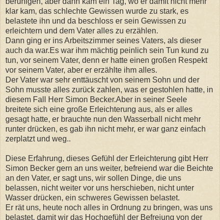
beruhigen, aber dann kam ein Tag, wo er damit nicht mehr
klar kam, das schlechte Gewissen wurde zu stark, es
belastete ihn und da beschloss er sein Gewissen zu
erleichtern und dem Vater alles zu erzählen.
Dann ging er ins Arbeitszimmer seines Vaters, als dieser
auch da war.Es war ihm mächtig peinlich sein Tun kund zu
tun, vor seinem Vater, denn er hatte einen großen Respekt
vor seinem Vater, aber er erzählte ihm alles.
Der Vater war sehr enttäuscht von seinem Sohn und der
Sohn musste alles zurück zahlen, was er gestohlen hatte, in
diesem Fall Herr Simon Becker.Aber in seiner Seele
breitete sich eine große Erleichterung aus, als er alles
gesagt hatte, er brauchte nun den Wasserball nicht mehr
runter drücken, es gab ihn nicht mehr, er war ganz einfach
zerplatzt und weg..
Diese Erfahrung, dieses Gefühl der Erleichterung gibt Herr
Simon Becker gern an uns weiter, befreiend war die Beichte
an den Vater, er sagt uns, wir sollen Dinge, die uns
belassen, nicht weiter vor uns herschieben, nicht unter
Wasser drücken, ein schweres Gewissen belastet.
Er rät uns, heute noch alles in Ordnung zu bringen, was uns
belastet, damit wir das Hochgefühl der Befreiung von der