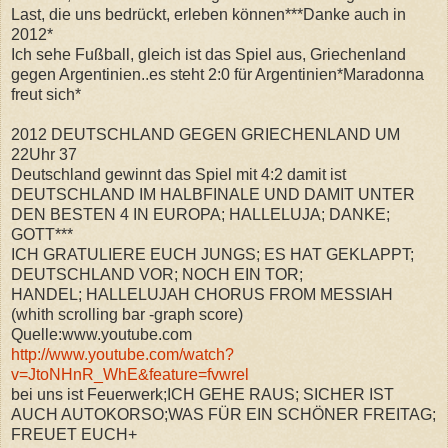
Last, die uns bedrückt, erleben können***Danke auch in
2012*
Ich sehe Fußball, gleich ist das Spiel aus, Griechenland
gegen Argentinien..es steht 2:0 für Argentinien*Maradonna
freut sich*
2012 DEUTSCHLAND GEGEN GRIECHENLAND UM
22Uhr 37
Deutschland gewinnt das Spiel mit 4:2 damit ist
DEUTSCHLAND IM HALBFINALE UND DAMIT UNTER
DEN BESTEN 4 IN EUROPA; HALLELUJA; DANKE;
GOTT***
ICH GRATULIERE EUCH JUNGS; ES HAT GEKLAPPT;
DEUTSCHLAND VOR; NOCH EIN TOR;
HANDEL; HALLELUJAH CHORUS FROM MESSIAH
(whith scrolling bar -graph score)
Quelle:www.youtube.com
http://www.youtube.com/watch?
v=JtoNHnR_WhE&feature=fvwrel
bei uns ist Feuerwerk;ICH GEHE RAUS; SICHER IST
AUCH AUTOKORSO;WAS FÜR EIN SCHÖNER FREITAG;
FREUET EUCH+