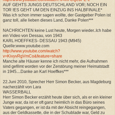
AUF GEHTS JUNGS DEUTSCHLAND VOR; NOCH EIN
TOR !ES GEHT UM DEN EINZUG INS HALBFINALE*
Was ich schon immer sagen wollte, der Gastgeber Polen ist
ganz toll, alle lieben dieses Land, Danke Polen***
NACHRICHTEN keine Lust heute, Morgen wieder..Ich habe
ein Video von Dessau, von 1943
KARL HOEFFKES- DESSAU 1943 (M945)
Quelle:www.youtube.com
http://www.youtube.com/watch?
v=KivyvRgVmCo&feature=share
Manche alte Häuser kenne ich nicht mehr, die Aufnahmen
sind gefilmt worden vor der Zerstörung meiner Heimatstadt
in 1945....Danke an Karl Hoeffkes***
22.Juni 2010, Sprecher Herr Simon Becker, aus Magdeburg
nacherzählt von Lara
WASSERBALL
Herr Simon Becker erzählt heute über sich, als er ein kleiner
Junge war, da ist er oft ganz heimlich in das Büro seines
Vaters gegangen, er ist da mit der Absicht reingegangen,
aus der Geldkassette, die in der Schublade war, Geld zu