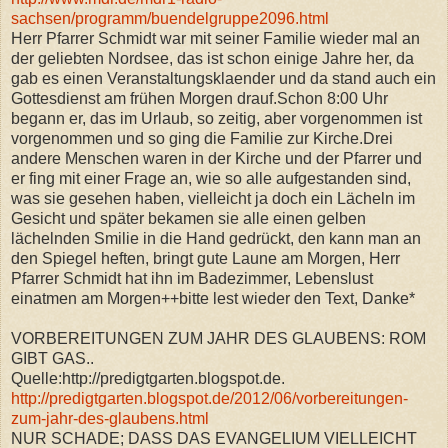
sachsen/programm/buendelgruppe2096.html
Herr Pfarrer Schmidt war mit seiner Familie wieder mal an
der geliebten Nordsee, das ist schon einige Jahre her, da
gab es einen Veranstaltungsklaender und da stand auch ein
Gottesdienst am frühen Morgen drauf.Schon 8:00 Uhr
begann er, das im Urlaub, so zeitig, aber vorgenommen ist
vorgenommen und so ging die Familie zur Kirche.Drei
andere Menschen waren in der Kirche und der Pfarrer und
er fing mit einer Frage an, wie so alle aufgestanden sind,
was sie gesehen haben, vielleicht ja doch ein Lächeln im
Gesicht und später bekamen sie alle einen gelben
lächelnden Smilie in die Hand gedrückt, den kann man an
den Spiegel heften, bringt gute Laune am Morgen, Herr
Pfarrer Schmidt hat ihn im Badezimmer, Lebenslust
einatmen am Morgen++bitte lest wieder den Text, Danke*
VORBEREITUNGEN ZUM JAHR DES GLAUBENS: ROM
GIBT GAS..
Quelle:http://predigtgarten.blogspot.de.
http://predigtgarten.blogspot.de/2012/06/vorbereitungen-
zum-jahr-des-glaubens.html
NUR SCHADE; DASS DAS EVANGELIUM VIELLEICHT