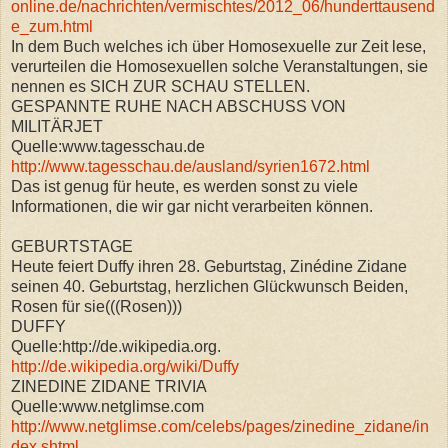
online.de/nachrichten/vermischtes/2012_06/hunderttausend
e_zum.html
In dem Buch welches ich über Homosexuelle zur Zeit lese,
verurteilen die Homosexuellen solche Veranstaltungen, sie
nennen es SICH ZUR SCHAU STELLEN.
GESPANNTE RUHE NACH ABSCHUSS VON
MILITÄRJET
Quelle:www.tagesschau.de
http://www.tagesschau.de/ausland/syrien1672.html
Das ist genug für heute, es werden sonst zu viele
Informationen, die wir gar nicht verarbeiten können.
GEBURTSTAGE
Heute feiert Duffy ihren 28. Geburtstag, Zinédine Zidane
seinen 40. Geburtstag, herzlichen Glückwunsch Beiden,
Rosen für sie(((Rosen)))
DUFFY
Quelle:http://de.wikipedia.org.
http://de.wikipedia.org/wiki/Duffy
ZINEDINE ZIDANE TRIVIA
Quelle:www.netglimse.com
http://www.netglimse.com/celebs/pages/zinedine_zidane/in
dex.shtml