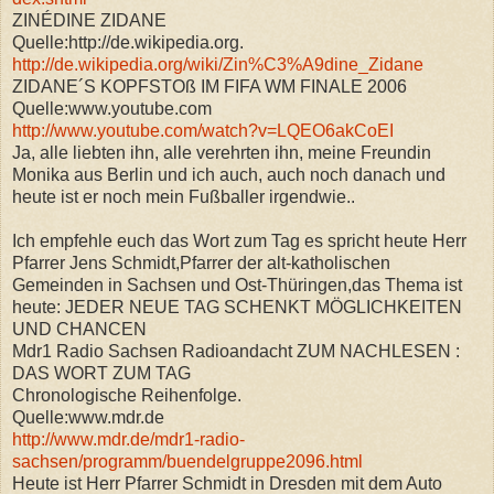
ZINÉDINE ZIDANE
Quelle:http://de.wikipedia.org.
http://de.wikipedia.org/wiki/Zin%C3%A9dine_Zidane
ZIDANE´S KOPFSTOß IM FIFA WM FINALE 2006
Quelle:www.youtube.com
http://www.youtube.com/watch?v=LQEO6akCoEI
Ja, alle liebten ihn, alle verehrten ihn, meine Freundin
Monika aus Berlin und ich auch, auch noch danach und
heute ist er noch mein Fußballer irgendwie..
Ich empfehle euch das Wort zum Tag es spricht heute Herr
Pfarrer Jens Schmidt,Pfarrer der alt-katholischen
Gemeinden in Sachsen und Ost-Thüringen,das Thema ist
heute: JEDER NEUE TAG SCHENKT MÖGLICHKEITEN
UND CHANCEN
Mdr1 Radio Sachsen Radioandacht ZUM NACHLESEN :
DAS WORT ZUM TAG
Chronologische Reihenfolge.
Quelle:www.mdr.de
http://www.mdr.de/mdr1-radio-
sachsen/programm/buendelgruppe2096.html
Heute ist Herr Pfarrer Schmidt in Dresden mit dem Auto