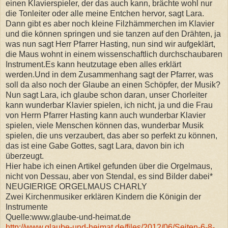
einen Klavierspieler, der das auch kann, brächte wohl nur
die Tonleiter oder alle meine Entchen hervor, sagt Lara.
Dann gibt es aber noch kleine Filzhämmerchen im Klavier
und die können springen und sie tanzen auf den Drähten, ja
was nun sagt Herr Pfarrer Hasting, nun sind wir aufgeklärt,
die Maus wohnt in einem wissenschaftlich durchschaubaren
Instrument.Es kann heutzutage eben alles erklärt
werden.Und in dem Zusammenhang sagt der Pfarrer, was
soll da also noch der Glaube an einen Schöpfer, der Musik?
Nun sagt Lara, ich glaube schon daran, unser Chorleiter
kann wunderbar Klavier spielen, ich nicht, ja und die Frau
von Herrn Pfarrer Hasting kann auch wunderbar Klavier
spielen, viele Menschen können das, wunderbar Musik
spielen, die uns verzaubert, das aber so perfekt zu können,
das ist eine Gabe Gottes, sagt Lara, davon bin ich
überzeugt.
Hier habe ich einen Artikel gefunden über die Orgelmaus,
nicht von Dessau, aber von Stendal, es sind Bilder dabei*
NEUGIERIGE ORGELMAUS CHARLY
Zwei Kirchenmusiker erklären Kindern die Königin der
Instrumente
Quelle:www.glaube-und-heimat.de
http://www.glaube-und-heimat.de/files/2012/06/Seiten-6-8-