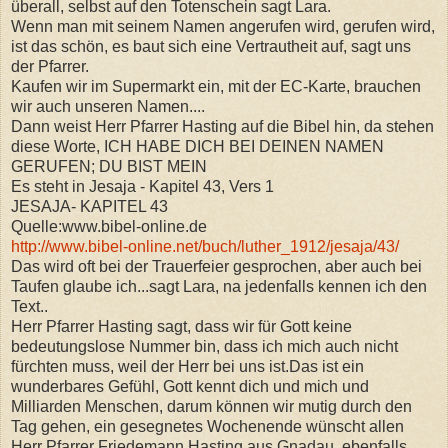
überall, selbst auf den Totenschein sagt Lara.
Wenn man mit seinem Namen angerufen wird, gerufen wird,
ist das schön, es baut sich eine Vertrautheit auf, sagt uns
der Pfarrer.
Kaufen wir im Supermarkt ein, mit der EC-Karte, brauchen
wir auch unseren Namen....
Dann weist Herr Pfarrer Hasting auf die Bibel hin, da stehen
diese Worte, ICH HABE DICH BEI DEINEN NAMEN
GERUFEN; DU BIST MEIN
Es steht in Jesaja - Kapitel 43, Vers 1
JESAJA- KAPITEL 43
Quelle:www.bibel-online.de
http://www.bibel-online.net/buch/luther_1912/jesaja/43/
Das wird oft bei der Trauerfeier gesprochen, aber auch bei
Taufen glaube ich...sagt Lara, na jedenfalls kennen ich den
Text..
Herr Pfarrer Hasting sagt, dass wir für Gott keine
bedeutungslose Nummer bin, dass ich mich auch nicht
fürchten muss, weil der Herr bei uns ist.Das ist ein
wunderbares Gefühl, Gott kennt dich und mich und
Milliarden Menschen, darum können wir mutig durch den
Tag gehen, ein gesegnetes Wochenende wünscht allen
Herr Pfarrer Friedemann Hasting aus Gnadau, ebenfalls