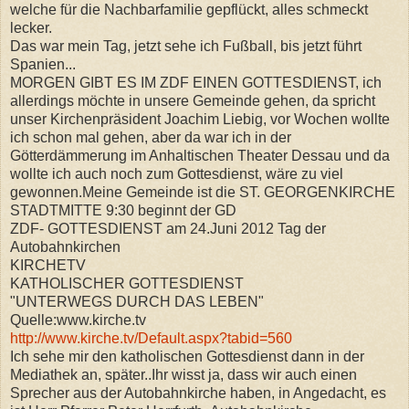
welche für die Nachbarfamilie gepflückt, alles schmeckt
lecker.
Das war mein Tag, jetzt sehe ich Fußball, bis jetzt führt
Spanien...
MORGEN GIBT ES IM ZDF EINEN GOTTESDIENST, ich
allerdings möchte in unsere Gemeinde gehen, da spricht
unser Kirchenpräsident Joachim Liebig, vor Wochen wollte
ich schon mal gehen, aber da war ich in der
Götterdämmerung im Anhaltischen Theater Dessau und da
wollte ich auch noch zum Gottesdienst, wäre zu viel
gewonnen.Meine Gemeinde ist die ST. GEORGENKIRCHE
STADTMITTE 9:30 beginnt der GD
ZDF- GOTTESDIENST am 24.Juni 2012 Tag der
Autobahnkirchen
KIRCHETV
KATHOLISCHER GOTTESDIENST
"UNTERWEGS DURCH DAS LEBEN"
Quelle:www.kirche.tv
http://www.kirche.tv/Default.aspx?tabid=560
Ich sehe mir den katholischen Gottesdienst dann in der
Mediathek an, später..Ihr wisst ja, dass wir auch einen
Sprecher aus der Autobahnkirche haben, in Angedacht, es