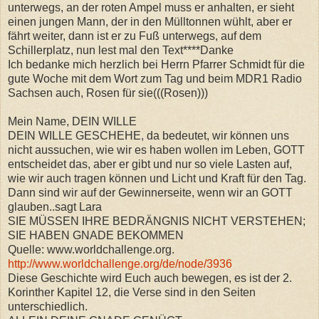
unterwegs, an der roten Ampel muss er anhalten, er sieht
einen jungen Mann, der in den Mülltonnen wühlt, aber er
fährt weiter, dann ist er zu Fuß unterwegs, auf dem
Schillerplatz, nun lest mal den Text****Danke
Ich bedanke mich herzlich bei Herrn Pfarrer Schmidt für die
gute Woche mit dem Wort zum Tag und beim MDR1 Radio
Sachsen auch, Rosen für sie(((Rosen)))
Mein Name, DEIN WILLE
DEIN WILLE GESCHEHE, da bedeutet, wir können uns
nicht aussuchen, wie wir es haben wollen im Leben, GOTT
entscheidet das, aber er gibt und nur so viele Lasten auf,
wie wir auch tragen können und Licht und Kraft für den Tag.
Dann sind wir auf der Gewinnerseite, wenn wir an GOTT
glauben..sagt Lara
SIE MÜSSEN IHRE BEDRÄNGNIS NICHT VERSTEHEN;
SIE HABEN GNADE BEKOMMEN
Quelle: www.worldchallenge.org.
http://www.worldchallenge.org/de/node/3936
Diese Geschichte wird Euch auch bewegen, es ist der 2.
Korinther Kapitel 12, die Verse sind in den Seiten
unterschiedlich.