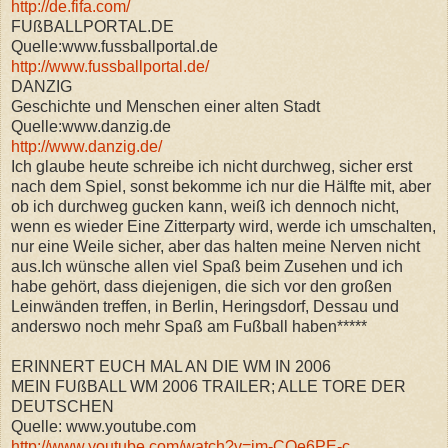
http://de.fifa.com/
FUßBALLPORTAL.DE
Quelle:www.fussballportal.de
http://www.fussballportal.de/
DANZIG
Geschichte und Menschen einer alten Stadt
Quelle:www.danzig.de
http://www.danzig.de/
Ich glaube heute schreibe ich nicht durchweg, sicher erst
nach dem Spiel, sonst bekomme ich nur die Hälfte mit, aber
ob ich durchweg gucken kann, weiß ich dennoch nicht,
wenn es wieder Eine Zitterparty wird, werde ich umschalten,
nur eine Weile sicher, aber das halten meine Nerven nicht
aus.Ich wünsche allen viel Spaß beim Zusehen und ich
habe gehört, dass diejenigen, die sich vor den großen
Leinwänden treffen, in Berlin, Heringsdorf, Dessau und
anderswo noch mehr Spaß am Fußball haben*****
ERINNERT EUCH MAL AN DIE WM IN 2006
MEIN FUßBALL WM 2006 TRAILER; ALLE TORE DER
DEUTSCHEN
Quelle: www.youtube.com
http://www.youtube.com/watch?v=im-CQe6PE-c