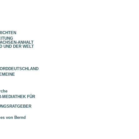
RICHTEN
EITUNG
SACHSEN-ANHALT
D UND DER WELT
NORDDEUTSCHLAND
EMEINE
rche
 BR-MEDIATHEK FÜR
HUNGSRATGEBER
ues von Bernd