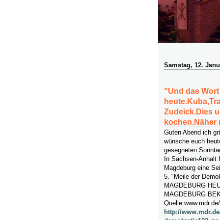
Samstag, 12. Janu
"Und das Wort
heute.Kuba,Tr
Zudeick.Dies u
kochen.Näher m
Guten Abend ich gr
wünsche euch heute
gesegneten Sonnta
In Sachsen-Anhalt 
Magdeburg eine Seit
5. "Meile der Demok
MAGDEBURG HE
MAGDEBURG BEK
Quelle:www.mdr.de/
http://www.mdr.de