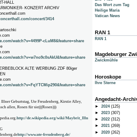
RT-HALL
Das Wort zum Tag
ARMONIKER- KONZERT ARCHIV
Heilige Maria
oncerthall.com
Vatican News
concerthall.com/concert/3414
Kartoschki
RAN 1
e.com
RAN 1
be.com/watch?v=4499P-cLuM8&feature=share
ye
e.com
Magdeburger Zw
be.com/watch?v=w7no9c0sAkU&feature=share
Zwickmühle
RBEBLOCK ALTE WERBUNG ZDF 80iger
EN
Horoskope
be.com
Ihre Sterne
be.com/watch?v=FqYTCMip290&feature=share
Angedacht-Archi
Illner Geburtstag, Ute Freudenberg, Kirstie Alley,
►
2024
(125)
ch allen, Rosen für sie(((Rosen)))
►
2023
(307)
pedia.org.
http://de.wikipedia.org/wiki/Maybrit_Illn
►
2022
(312)
►
2021
(269)
G
►
2020
(262)
denberg.de
http://www.ute-freudenberg.de/