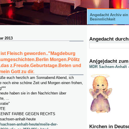
Angedacht Archiv ein
Besinnlichkeit
ar 2013
Angedacht durch
 ist Fleisch geworden.."Magdeburg
aumgeschichten.Berlin Morgen.Pölitz
An(ge)dacht zum
.das z.Freude.Geburtstage.Beten und
MDR Sachsen-Anhalt -
ein Gott zu dir.
üße euch herzlich am Sonnabend Abend, ich
 noch eine schöne Zeit und Morgen einen frohen,
g***
heute haben sie in den Nachrichten über
e, ...
ratie"
UTE
ENNT FARBE GEGEN RECHTS
sachsen-anhalt-heute
/sachsen-anhalt-heute/meile-der-
Kirchen in Deuts