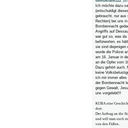
demokratie122_zc
Ich möchte dazu sa
(entschuldigt diese
gebraucht, nur aus
Rechten) bei uns in
Bombennacht gedach
Angriffs auf Dessau
war gut so, was da 
befürworten, es hä
sie sind diejenigen
wurde die Polizei a
am 16. Januar in d
an die Opfer vom 1
Dazu gehört auch, f
keine Volksbelustigu
ich mir immer alles
der Bombennacht lei
gegen Gewalt, Jesus
uns vorgelebt!!!
KUBA.eine Geschichte
dort.
Der Auftrag an die J
und will man euch in 
von den Füßen..