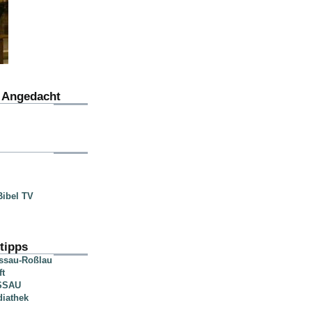
u Angedacht
ibel TV
tipps
essau-Roßlau
ft
SSAU
diathek