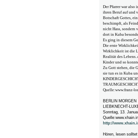
Der Pfarrer war also 
ihren Beruf auf und 
Botschaft Gottes, ein
beschimpft, als Feind
nicht Hass, sondern v
dort in Kuba besonde
Es ging in diesem Go
Die erste Wirklichkei
Wirklichkeit ist die 
Realität des Lebens..
Kinder und so konnte 
Zu Gott stehen, die 
sie tun es in Kuba un
KINDERGESCHICH
TRAUMGESCHICH
Quelle:www.franz-lor
BERLIN MORGEN
LIEBKNECHT-LUX
Sonntag, 13. Janua
Quelle:www.xhain.in
http://www.xhain.
Hören, lesen sollte