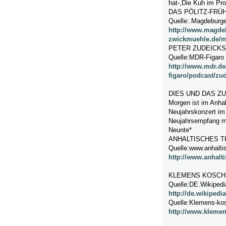
hat-,Die Kuh im Pro
DAS PÖLITZ-FRÜ
Quelle:.Magdeburg
http://www.magde
zwickmuehle.de/m
PETER ZUDEICK
Quelle:MDR-Figaro
http://www.mdr.de
figaro/podcast/zu
DIES UND DAS Z
Morgen ist im Anha
Neujahrskonzert im 
Neujahrsempfang mi
Neunte*
ANHALTISCHES 
Quelle:www.anhaltis
http://www.anhalti
KLEMENS KOSCH
Quelle:DE.Wikipedi
http://de.wikiped
Quelle:Klemens-ko
http://www.klemen