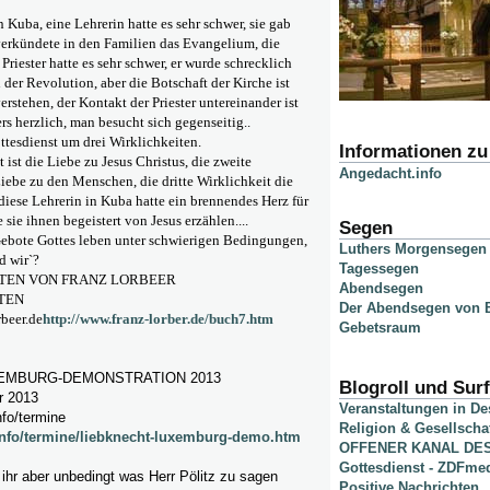
in Kuba, eine Lehrerin hatte es sehr schwer, sie gab
verkündete in den Familien das Evangelium, die
 Priester hatte es sehr schwer, er wurde schrecklich
 der Revolution, aber die Botschaft der Kirche ist
erstehen, der Kontakt der Priester untereinander ist
rs herzlich, man besucht sich gegenseitig..
ttesdienst um drei Wirklichkeiten.
Informationen z
t ist die Liebe zu Jesus Christus, die zweite
Angedacht.info
Liebe zu den Menschen, die dritte Wirklichkeit die
diese Lehrerin in Kuba hatte ein brennendes Herz für
sie ihnen begeistert von Jesus erzählen....
Segen
Gebote Gottes leben unter schwierigen Bedingungen,
Luthers Morgensegen
d wir`?
Tagessegen
TEN VON FRANZ LORBEER
Abendsegen
TEN
Der Abendsegen von B
beer.de
http://www.franz-lorber.de/buch7.htm
Gebetsraum
EMBURG-DEMONSTRATION 2013
Blogroll und Surf
r 2013
Veranstaltungen in D
fo/termine
Religion & Gesellscha
info/termine/liebknecht-luxemburg-demo.htm
OFFENER KANAL DE
Gottesdienst - ZDFme
t ihr aber unbedingt was Herr Pölitz zu sagen
Positive Nachrichten