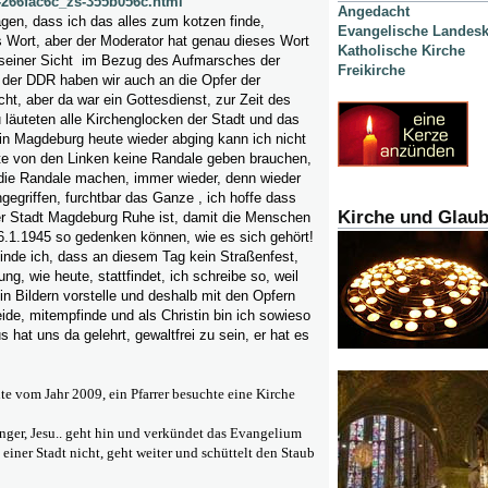
-266fac6c_zs-355b056c.html
Angedacht
gen, dass ich das alles zum kotzen finde,
Evangelische Landesk
s Wort, aber der Moderator hat genau dieses Wort
Katholische Kirche
 seiner Sicht im Bezug des Aufmarsches der
Freikirche
 der DDR haben wir auch an die Opfer der
t, aber da war ein Gottesdienst, zur Zeit des
 läuteten alle Kirchenglocken der Stadt und das
in Magdeburg heute wieder abging kann ich nicht
tte von den Linken keine Randale geben brauchen,
 die Randale machen, immer wieder, denn wieder
ngegriffen, furchtbar das Ganze , ich hoffe dass
Kirche und Glau
er Stadt Magdeburg Ruhe ist, damit die Menschen
6.1.1945 so gedenken können, wie es sich gehört!
inde ich, dass an diesem Tag kein Straßenfest,
ng, wie heute, stattfindet, ich schreibe so, weil
 in Bildern vorstelle und deshalb mit den Opfern
de, mitempfinde und als Christin bin ich sowieso
 hat uns da gelehrt, gewaltfrei zu sein, er hat es
 vom Jahr 2009, ein Pfarrer besuchte eine Kirche
ünger, Jesu.. geht hin und verkündet das Evangelium
einer Stadt nicht, geht weiter und schüttelt den Staub