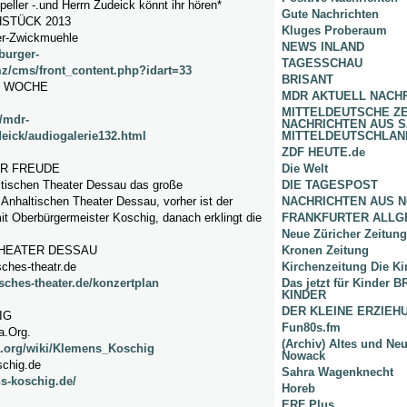
peller -.und Herrn Zudeick könnt ihr hören*
Gute Nachrichten
HSTÜCK 2013
Kluges Proberaum
er-Zwickmuehle
NEWS INLAND
burger-
TAGESSCHAU
z/cms/front_content.php?idart=33
BRISANT
S WOCHE
MDR AKTUELL NACH
MITTELDEUTSCHE Z
/mdr-
NACHRICHTEN AUS 
deick/audiogalerie132.html
MITTELDEUTSCHLAN
ZDF HEUTE.de
UR FREUDE
Die Welt
ltischen Theater Dessau das große
DIE TAGESPOST
Anhaltischen Theater Dessau, vorher ist der
NACHRICHTEN AUS 
t Oberbürgermeister Koschig, danach erklingt die
FRANKFURTER ALLG
Neue Züricher Zeitung
THEATER DESSAU
Kronen Zeitung
ches-theatr.de
Kirchenzeitung Die Ki
sches-theater.de/konzertplan
Das jetzt für Kinder
KINDER
DER KLEINE ERZIE
IG
Fun80s.fm
a.Org.
(Archiv) Altes und Ne
ia.org/wiki/Klemens_Koschig
Nowack
schig.de
Sahra Wagenknecht
s-koschig.de/
Horeb
ERF Plus