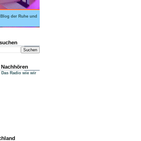
 Blog der Ruhe und
suchen
 Nachhören
 Das Radio wie wir
chland