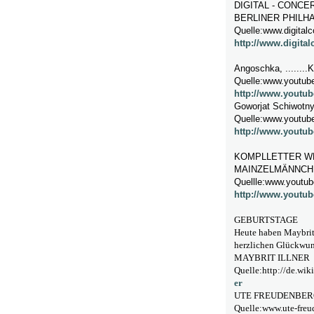
DIGITAL - CONCE
BERLINER PHILH
Quelle:www.digitalc
http://www.digital
Angoschka, ........
Quelle:www.youtub
http://www.youtu
Goworjat Schiwotn
Quelle:www.youtub
http://www.youtu
KOMPLLETTER WE
MAINZELMÄNNCH
Quellle:www.youtu
http://www.youtu
GEBURTSTAGE
Heute haben Maybrit 
herzlichen Glückwuns
MAYBRIT ILLNER
Quelle:http://de.wiki
er
UTE FREUDENBER
Quelle:www.ute-freu