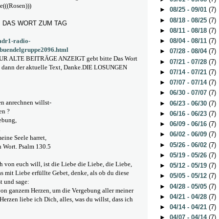
ie(((Rosen)))
►
08/25 - 09/01
(7)
►
08/18 - 08/25
(7)
 DAS WORT ZUM TAG
►
08/11 - 08/18
(7)
mdr1-radio-
►
08/04 - 08/11
(7)
buendelgruppe2096.html
►
07/28 - 08/04
(7)
 ALTE BEITRÄGE ANZEIGT gebt bitte Das Wort
►
07/21 - 07/28
(7)
 dann der aktuelle Text, Danke.
DIE LOSUNGEN
►
07/14 - 07/21
(7)
►
07/07 - 07/14
(7)
►
06/30 - 07/07
(7)
n anrechnen willst-
►
06/23 - 06/30
(7)
en ?
►
06/16 - 06/23
(7)
gebung,
►
06/09 - 06/16
(7)
.
►
06/02 - 06/09
(7)
meine Seele harret,
►
05/26 - 06/02
(7)
in Wort. Psalm 130.5
►
05/19 - 05/26
(7)
 von euch will, ist die Liebe die Liebe, die Liebe,
►
05/12 - 05/19
(7)
as mit Liebe erfüllte Gebet, denke, als ob du diese
►
05/05 - 05/12
(7)
t und sage:
►
04/28 - 05/05
(7)
h von ganzem Herzen, um die Vergebung aller meiner
►
04/21 - 04/28
(7)
rzen liebe ich Dich, alles, was du willst, dass ich
►
04/14 - 04/21
(7)
►
04/07 - 04/14
(7)