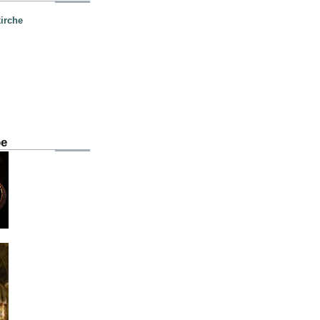
irche
be