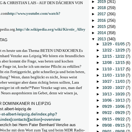
►
2019
(261)
 & CHRISTIAN LAIS - AUF DEN DÄCHERN VON
►
2018
(259)
e.com
http://www.youtube.com/watch?
►
2017
(266)
►
2016
(256)
►
2015
(258)
pedia.org.
http://de.wikipedia.org/wiki/Kirstie_Alley
►
2014
(358)
▼
2013
(340)
 TAG
►
12/29 - 01/05
(7)
►
12/22 - 12/29
(7)
eht es heute um das Thema:BETEN UND KOCHEN.Es
ernhard Venzke aus Leipzig.Wir hören ein freundliches
►
12/15 - 12/22
(7)
h aber kommt die Frage, was beten und kochen
►
12/08 - 12/15
(6)
 Frage ist, koche ich um meine Pflicht zu erfüllen?
►
11/10 - 11/17
(5)
ht ein Fertiggericht, geht schneller.ja und beim beten,
►
11/03 - 11/10
(7)
füllung? Wenn, dann beglückt es nicht, Jesus weist
►
10/27 - 11/03
(7)
lieber weniger aber dann richtig beten sollten, Lara
eniger ist oft mehr!*Pater Venzke sagt uns, man darf
►
10/20 - 10/27
(7)
 Neues ausprobieren im Gebet, denn wir wisen ja,
►
10/13 - 10/20
(7)
►
10/06 - 10/13
(7)
 DOMINIKANER IN LEIPZIG
►
09/29 - 10/06
(7)
t.albert-leipzig.de
►
09/22 - 09/29
(7)
-st-albert-leipzig.de/index.php?
►
09/15 - 09/22
(7)
ndex[contacts][action]=overview
erzlich bei Herrn Pater Bernhard Venzke aus
►
09/08 - 09/15
(7)
e Woche mit dem Wort zum Tag und beim MDR Radio-
►
09/01 - 09/08
(7)