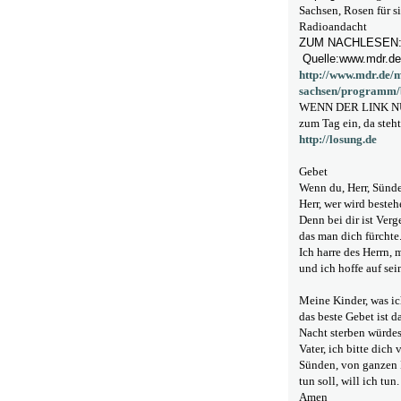
Sachsen, Rosen für s
Radioandacht
ZUM NACHLESEN:
Quelle:www.mdr.de
http://www.mdr.de/
sachsen/programm/
WENN DER LINK NUR
zum Tag ein, da steht
http://losung.de
Gebet
Wenn du, Herr, Sünde
Herr, wer wird besteh
Denn bei dir ist Ver
das man dich fürchte
Ich harre des Herrn, 
und ich hoffe auf se
Meine Kinder, was ich
das beste Gebet ist d
Nacht sterben würdes
Vater, ich bitte dic
Sünden, von ganzen He
tun soll, will ich tun.
Amen