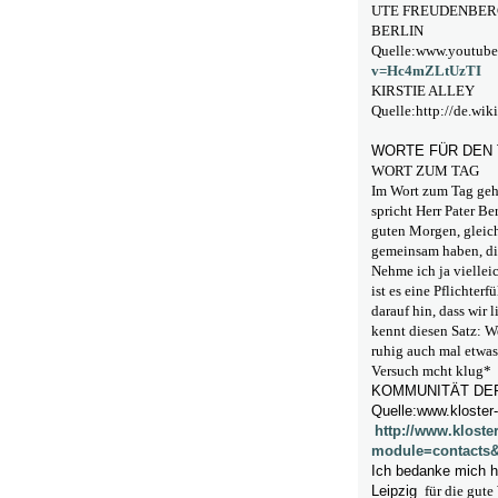
UTE FREUDENBERG
BERLIN
Quelle:www.youtub
v=Hc4mZLtUzTI
KIRSTIE ALLEY
Quelle:http://de.wiki
WORTE FÜR DEN
WORT ZUM TAG
Im Wort zum Tag g
spricht Herr Pater B
guten Morgen, gleic
gemeinsam haben, die
Nehme ich ja vielleic
ist es eine Pflichter
darauf hin, dass wir 
kennt diesen Satz: W
ruhig auch mal etwas
Versuch mcht klug*
KOMMUNITÄT DER
Quelle:www.kloster-s
http://www.kloster
module=contacts&i
Ich bedanke mich h
Leipzig
für die gut