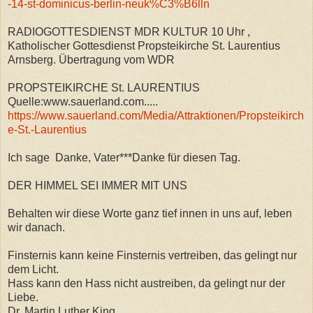
-14-st-dominicus-berlin-neuk%C3%B6lln
RADIOGOTTESDIENST MDR KULTUR 10 Uhr ,
Katholischer Gottesdienst Propsteikirche St. Laurentius
Arnsberg. Übertragung vom WDR
PROPSTEIKIRCHE St. LAURENTIUS
Quelle:www.sauerland.com.....
https://www.sauerland.com/Media/Attraktionen/Propsteikirch
e-St.-Laurentius
Ich sage Danke, Vater***Danke für diesen Tag.
DER HIMMEL SEI IMMER MIT UNS
Behalten wir diese Worte ganz tief innen in uns auf, leben
wir danach.
Finsternis kann keine Finsternis vertreiben, das gelingt nur
dem Licht.
Hass kann den Hass nicht austreiben, da gelingt nur der
Liebe.
Dr. Martin Luther King