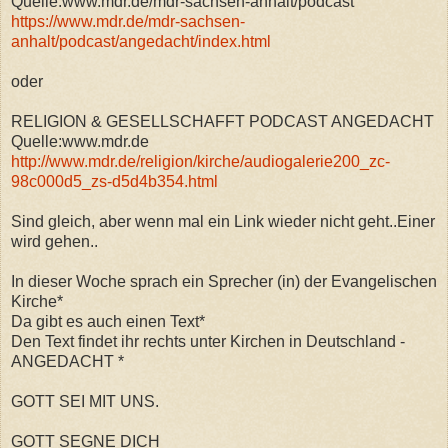
Quelle:www.mdr.de/mdr-sachsen-anhalt/podcast
https://www.mdr.de/mdr-sachsen-
anhalt/podcast/angedacht/index.html
oder
RELIGION & GESELLSCHAFFT PODCAST ANGEDACHT
Quelle:www.mdr.de
http://www.mdr.de/religion/kirche/audiogalerie200_zc-
98c000d5_zs-d5d4b354.html
Sind gleich, aber wenn mal ein Link wieder nicht geht..Einer
wird gehen..
In dieser Woche sprach ein Sprecher (in) der Evangelischen
Kirche*
Da gibt es auch einen Text*
Den Text findet ihr rechts unter Kirchen in Deutschland -
ANGEDACHT *
GOTT SEI MIT UNS.
GOTT SEGNE DICH