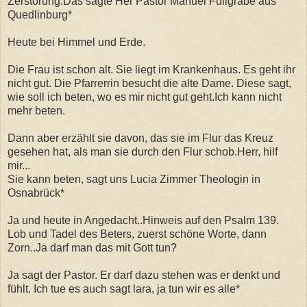
Zerstörung.Das sagte Her Pastor Manuel Füllgrabe aus
Quedlinburg*
Heute bei Himmel und Erde.
Die Frau ist schon alt. Sie liegt im Krankenhaus. Es geht ihr
nicht gut. Die Pfarrerrin besucht die alte Dame. Diese sagt,
wie soll ich beten, wo es mir nicht gut geht.Ich kann nicht
mehr beten.
Dann aber erzählt sie davon, das sie im Flur das Kreuz
gesehen hat, als man sie durch den Flur schob.Herr, hilf
mir...
Sie kann beten, sagt uns Lucia Zimmer Theologin in
Osnabrück*
Ja und heute in Angedacht..Hinweis auf den Psalm 139.
Lob und Tadel des Beters, zuerst schöne Worte, dann
Zorn..Ja darf man das mit Gott tun?
Ja sagt der Pastor. Er darf dazu stehen was er denkt und
fühlt. Ich tue es auch sagt lara, ja tun wir es alle*