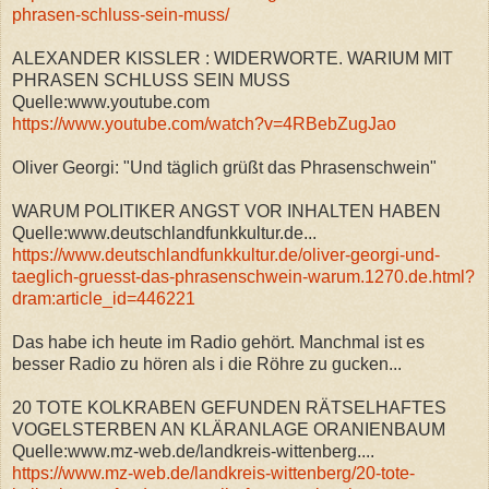
phrasen-schluss-sein-muss/
ALEXANDER KISSLER : WIDERWORTE. WARIUM MIT
PHRASEN SCHLUSS SEIN MUSS
Quelle:www.youtube.com
https://www.youtube.com/watch?v=4RBebZugJao
Oliver Georgi: "Und täglich grüßt das Phrasenschwein"
WARUM POLITIKER ANGST VOR INHALTEN HABEN
Quelle:www.deutschlandfunkkultur.de...
https://www.deutschlandfunkkultur.de/oliver-georgi-und-
taeglich-gruesst-das-phrasenschwein-warum.1270.de.html?
dram:article_id=446221
Das habe ich heute im Radio gehört. Manchmal ist es
besser Radio zu hören als i die Röhre zu gucken...
20 TOTE KOLKRABEN GEFUNDEN RÄTSELHAFTES
VOGELSTERBEN AN KLÄRANLAGE ORANIENBAUM
Quelle:www.mz-web.de/landkreis-wittenberg....
https://www.mz-web.de/landkreis-wittenberg/20-tote-