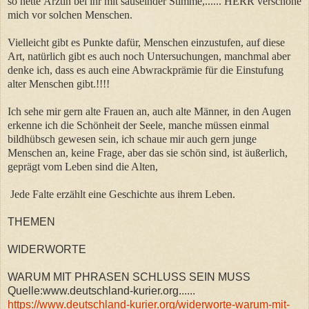
so nette Ärztin bei ihr mit säuselnder Stimme,...... HERR verschone
mich vor solchen Menschen.
Vielleicht gibt es Punkte dafür, Menschen einzustufen, auf diese
Art, natürlich gibt es auch noch Untersuchungen, manchmal aber
denke ich, dass es auch eine Abwrackprämie für die Einstufung
alter Menschen gibt.!!!!
Ich sehe mir gern alte Frauen an, auch alte Männer, in den Augen
erkenne ich die Schönheit der Seele, manche müssen einmal
bildhübsch gewesen sein, ich schaue mir auch gern junge
Menschen an, keine Frage, aber das sie schön sind, ist äußerlich,
geprägt vom Leben sind die Alten,
Jede Falte erzählt eine Geschichte aus ihrem Leben.
THEMEN
WIDERWORTE
WARUM MIT PHRASEN SCHLUSS SEIN MUSS
Quelle:www.deutschland-kurier.org......
https://www.deutschland-kurier.org/widerworte-warum-mit-