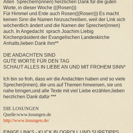
Allen Sprechern(innen) herzlichen Dank für die guten
Worte, in dieser Woche (((Rosen)))
Für Himmel und Erde auch Rosen(((Rosen))) Es macht
keinen Sinn die Namen hinzuschreiben, weil der Link sich
wöchentlich ändert und die Namen der Sprecher(innen)
auch. In Angedacht sprach Joachim Liebig
Kirchenpräsident der Evangelischen Landeskirche
Anhalts
,lieben Dank ihm**
DIE ANDACHTEN SIND
GUTE WORTE FÜR DEN TAG
SCHAUT ALLES IN LIEBE AN UND MIT FROHEM SINN*
Ich bin so froh, dass wir die Andachten haben und so viele
Sprecher(innen), die uns auf Themen hinweisen, sie uns
nahe bringen,und alle Texte mit viel Liebe erzählen,lieben
herzlichen Dank dafür ***
DIE LOSUNGEN
Quelle:www.losungen.de
http://www.losungen.de/
EINIGE LINKS - KLICK BLOGROLL UND SURFTIPPS