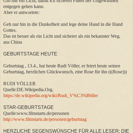
Gib mir ein Licht, damit ich sicheren Fußes der Ungewissheit
entgegen gehen kann.
Aber er antwortete:
Geh nur hin in die Dunkelheit und lege deine Hand in die Hand
Gottes.
Das ist besser als ein Licht und sicherer als ein bekannter Weg.
aus China
GEBURTSTAGE HEUTE
Geburtstag , 13.4., hat heute Rudi Völler, er feiert heute seinen
Geburtstag, herzlichen Glückwunsch, eine Rose für ihn (((Rose)))
RUDI VÖLLER
Quelle:DE.Wikipedia.Org.
https://de.wikipedia.org/wiki/Rudi_V%C3%B6ller
STAR-GEBURTSTAGE
Quelle:www.filmstarts.de/personen
http://www.filmstarts.de/personen/geburtstag
HERZLICHE SEGENSWÜNSCHE FÜR ALLE LESER; DIE