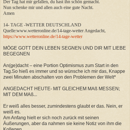
Der Tag hat mir gefallen, du hast ihn schön gemacht.
Nun schenke mir und allen auch eine gute Nacht.
Amen
14- TAGE -WETTER DEUTSCHLAND
Quelle:www.wetteronline.de/14-tage-wetter Angedacht,
https://www.wetteronline.de/14-tage-wetter
MÖGE GOTT DEIN LEBEN SEGNEN UND DIR MIT LIEBE
BEGEGNEN
An(ge)dacht – eine Portion Optimismus zum Start in den
Tag.So hieß es immer und so wünsche ich mir das, Knappe
zwei Minuten abschalten von den Problemen der Welt*
ANGEDACHT HEUTE- MIT GLEICHEM MAß MESSEN;
MIT DEM MAß...
Er weiß alles besser, zumindestens glaubt er das. Nein, er
weiß es.
Am Anfang hielt er sich noch zurück mit seinen
Äußerungen, aber da nahmen sie keine Notiz von ihm die
Kollegen.