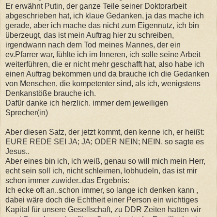
Er erwähnt Putin, der ganze Teile seiner Doktorarbeit
abgeschrieben hat, ich klaue Gedanken, ja das mache ich
gerade, aber ich mache das nicht zum Eigennutz, ich bin
überzeugt, das ist mein Auftrag hier zu schreiben,
irgendwann nach dem Tod meines Mannes, der ein
ev.Pfarrer war, fühlte ich im Inneren, ich solle seine Arbeit
weiterführen, die er nicht mehr geschafft hat, also habe ich
einen Auftrag bekommen und da brauche ich die Gedanken
von Menschen, die kompetenter sind, als ich, wenigstens
Denkanstöße brauche ich.
Dafür danke ich herzlich. immer dem jeweiligen
Sprecher(in)
Aber diesen Satz, der jetzt kommt, den kenne ich, er heißt:
EURE REDE SEI JA; JA; ODER NEIN; NEIN. so sagte es
Jesus..
Aber eines bin ich, ich weiß, genau so will mich mein Herr,
echt sein soll ich, nicht schleimen, lobhudeln, das ist mir
schon immer zuwider..das Ergebnis:
Ich ecke oft an..schon immer, so lange ich denken kann ,
dabei wäre doch die Echtheit einer Person ein wichtiges
Kapital für unsere Gesellschaft, zu DDR Zeiten hatten wir