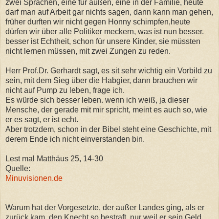
zwei Sprachen, eine für außen, eine in der Familie, heute
darf man auf Arbeit gar nichts sagen, dann kann man gehen,
früher durften wir nicht gegen Honny schimpfen,heute
dürfen wir über alle Politiker meckern, was ist nun besser.
besser ist Echtheit, schon für unsere Kinder, sie müssten
nicht lernen müssen, mit zwei Zungen zu reden.
Herr Prof.Dr. Gerhardt sagt, es sit sehr wichtig ein Vorbild zu
sein, mit dem Sieg über die Habgier, dann brauchen wir
nicht auf Pump zu leben, frage ich.
Es würde sich besser leben. wenn ich weiß, ja dieser
Mensche, der gerade mit mir spricht, meint es auch so, wie
er es sagt, er ist echt.
Aber trotzdem, schon in der Bibel steht eine Geschichte, mit
derem Ende ich nicht einverstanden bin.
Lest mal Matthäus 25, 14-30
Quelle:
Minuvisionen.de
Warum hat der Vorgesetzte, der außer Landes ging, als er
zurück kam, den Knecht so bestraft, nur weil er sein Geld,