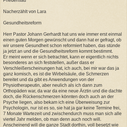
Friedensau
Nacherzählt von Lara
Gesundheitsreform
Herr Pastor Johann Gerhardt hat uns wie immer erst einmal
einen guten Morgen gewünscht und dann hat er gefragt, ob
wir unsere Gesundheit schon reformiert haben, das stünde
ja jetzt an und die Gesundheitsreform kommt bestimmt.
Er meint wenn er sich betrachtet, kann er eigentlich nichts
besonderes an sich feststellen, außer dass er
Verschleißerscheinungen hat, ich auch, bei mir war das ja
ganz komisch, es ist die Wirbelsäule, die Schmerzen
bereitet und da gibt es Anwendungen von der
Physiotherapeutin, aber neulich als ich dann zum
Orthopäden war, da war da eine neue Ärztin und die dachte
doch, die Rückenschmerzen könnten doch auch an der
Psyche liegen, also bekam ich eine Überweisung zur
Psychologin, nur ist es so, sie hat ja gar keine Termine frei,
7 Monate Wartezeit und zwischendurch muss man sich alle
viertel Jahr melden, ob man denn auch noch will.
Anscheinend will die ganze Stadt dorthin, voll besetzt wie