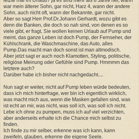
letzte mal im Urlaub? ja es sind mehr als 8 Jahre her, wann
war mein älterer Sohn, gar nicht, Harz 4, wann der andere
Sohn, auch nicht oft, wann der Bekannte, gar nicht.
Aber so sagt Herr Prof.Dr.Johann Gerhardt, wozu gibt es
denn die Banken, die doch so nah sind, von denen es so
viele gibt, er fragt, Sie wollen keinen Urlaub auf Pump und
meint, das ganze Leben ist doch Pump, der Fernseher, der
Kühlschrank, die Waschmaschine, das Auto, alles
Pump.Das macht man doch sonst ist man altmodisch.
Aber jetzt sagt er auch noch Klamotten, Styling, politische,
religiöse Meinung oder Gefühle sind Pump. Hmmmm das
letztere auch?
Darüber habe ich bisher nicht nachgedacht....
Nun sagt er weiter, nicht auf Pump leben würde bedeuten,
dass ich mich hinterfrage, wer bin ich eigentlich wirklich,
was macht mich aus, wenn die Masken gefallen sind, was
ist echt an mir, was nicht, was soll ich, was soll ich nicht.
Lebe ich ohne zu pumpen, muss ich auf viel verzichten,
aber anderseits erhalte ich die Chance mich selbst zu
finden.
Ich finde zu mir selber, erkenne was ich kann, kann
zweifeln, glauben, erkenne die eigene Seele.