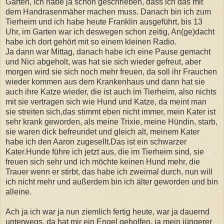
Garten, ich habe ja schon geschrieben, dass ich das mit
dem Handrasenmäher machen muss. Danach bin ich zum
Tierheim und ich habe heute Franklin ausgeführt, bis 13
Uhr, im Garten war ich deswegen schon zeitig, An(ge)dacht
habe ich dort gehört mit so einem kleinen Radio.
Ja dann war Mittag, danach habe ich eine Pause gemacht
und Nici abgeholt, was hat sie sich wieder gefreut, aber
morgen wird sie sich noch mehr freuen, da soll ihr Frauchen
wieder kommen aus dem Krankenhaus und dann hat sie
auch ihre Katze wieder, die ist auch im Tierheim, also nichts
mit sie vertragen sich wie Hund und Katze, da meint man
sie streiten sich,das stimmt eben nicht immer, mein Kater ist
sehr krank geworden, als meine Trixie, meine Hündin, starb,
sie waren dick befreundet und gleich alt, meinem Kater
habe ich den Aaron zugesellt.Das ist ein schwarzer
Kater.Hunde führe ich jetzt aus, die im Tierheim sind, sie
freuen sich sehr und ich möchte keinen Hund mehr, die
Trauer wenn er stirbt, das habe ich zweimal durch, nun will
ich nicht mehr und außerdem bin ich älter geworden und bin
alleine.
Ach ja ich war ja nun ziemlich fertig heute, war ja dauernd
unterwegs, da hat mir ein Engel geholfen, ja mein jüngerer