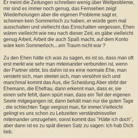
Er meint die Zeitungen schreiben wenig über Weltprobleme,
mir sind es immer noch genug, das Fernsehen zeigt
Wiederholungen aber die eigenen Probleme sagt er,
scheinen kein Sommerloch zu haben, er würde gern mal
ausschalten und vielleicht das Einschalten vergessen, Ehen
wären vielleicht wie neu nach dieser Zeit, es gäbe vielleicht
genug Arbeit, Arbeit die auch Spaß macht, auf dem Konto
wäre kein Sommerloch....ein Traum nicht war ?
Zu den Ehen hätte ich was zu sagen, es ist so, dass man oft
erst merkt wie sehr man miteinander verbunden ist, wenn
der Partner stirbt, bis dahin ist es eine normale Ehe, man
versteht sich, man streitet sich, man versöhnt sich und
manchmal kommt das Aus, die Scheidung.Aber stirbt der
Ehemann, die Ehefrau, dann erkennt man, dass er, sie
einen sehr fehlt, dann spürt man, dass ein Teil der eigenen
Seele mitgegangen ist, dann behält man nur die guten Tage
, die schlechten Tage vergisst man, für immer.Vielleicht
gelingt es uns schon zu Lebzeiten verständnisvoller
miteinander umzugehen, sonst kommt das "Hätte ich doch",
aber dann ist es zu spät diesen Satz zu sagen: Ich hab Dich
lieb.