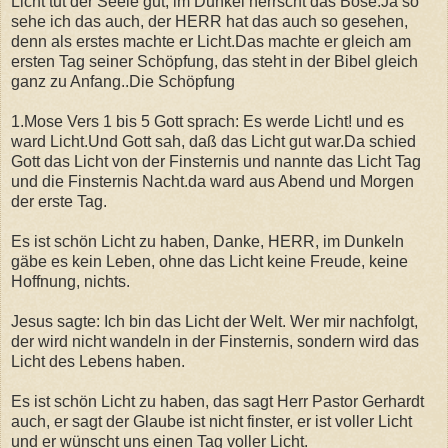
Licht tut der Seele gut, im Dunkel herrscht das Böse.Ja so
sehe ich das auch, der HERR hat das auch so gesehen,
denn als erstes machte er Licht.Das machte er gleich am
ersten Tag seiner Schöpfung, das steht in der Bibel gleich
ganz zu Anfang..Die Schöpfung
1.Mose Vers 1 bis 5 Gott sprach: Es werde Licht! und es
ward Licht.Und Gott sah, daß das Licht gut war.Da schied
Gott das Licht von der Finsternis und nannte das Licht Tag
und die Finsternis Nacht.da ward aus Abend und Morgen
der erste Tag.
Es ist schön Licht zu haben, Danke, HERR, im Dunkeln
gäbe es kein Leben, ohne das Licht keine Freude, keine
Hoffnung, nichts.
Jesus sagte: Ich bin das Licht der Welt. Wer mir nachfolgt,
der wird nicht wandeln in der Finsternis, sondern wird das
Licht des Lebens haben.
Es ist schön Licht zu haben, das sagt Herr Pastor Gerhardt
auch, er sagt der Glaube ist nicht finster, er ist voller Licht
und er wünscht uns einen Tag voller Licht.