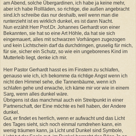
am Abend, solche Übergardinen, ich habe ja keine mehr,
aber ich habe Rollläden, so richtige, die außen angebracht
sind.Ich schreibe das nur deshalb, weil wenn man die
runterzieht ist es wirklich dunkel, es ist dann Nacht.
Nun erzählt Herr Prof.Dr. Johannes Gerhardt von einer
Bekannten, sie hat so eine Art Höhle, da hat sie sich
eingemauert, alles mit schwarzen Vorhängen zugezogen
und kein Lichtschein darf da durchdringen, gruselig für mich,
für sie, sicher ein Schutz, so wie ein ungeborenes Kind im
Mutterleib liegt, denke ich mir.
Herr Pastor Gerhardt hasst es im Finstern zu schlafen,
genauso wie ich, ich bekomme da richtige Angst wenn ich
nicht den Himmel sehe, die Tannenbäume, wenn ich
schlafen gehe und erwache, ich käme mir vor wie in einem
Sarg, wenn alles dunkel wäre.
Übrigens ist das manchmal auch ein Streitpunkt in einer
Partnerschaft, der Eine möchte es hell haben, der Andere
dunkel.
Gut, er findet es herrlich, wenn er aufwacht und das Licht
des Tages sieht, sich noch einmal rumdrehen kann, ein
wenig träumen kann, ja Licht und Dunkel sind Symbole,