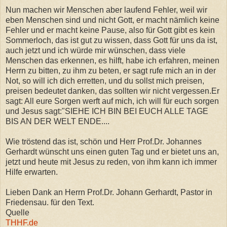
Nun machen wir Menschen aber laufend Fehler, weil wir
eben Menschen sind und nicht Gott, er macht nämlich keine
Fehler und er macht keine Pause, also für Gott gibt es kein
Sommerloch, das ist gut zu wissen, dass Gott für uns da ist,
auch jetzt und ich würde mir wünschen, dass viele
Menschen das erkennen, es hilft, habe ich erfahren, meinen
Herrn zu bitten, zu ihm zu beten, er sagt rufe mich an in der
Not, so will ich dich erretten, und du sollst mich preisen,
preisen bedeutet danken, das sollten wir nicht vergessen.Er
sagt: All eure Sorgen werft auf mich, ich will für euch sorgen
und Jesus sagt:"SIEHE ICH BIN BEI EUCH ALLE TAGE
BIS AN DER WELT ENDE....
Wie tröstend das ist, schön und Herr Prof.Dr. Johannes
Gerhardt wünscht uns einen guten Tag und er bietet uns an,
jetzt und heute mit Jesus zu reden, von ihm kann ich immer
Hilfe erwarten.
Lieben Dank an Herrn Prof.Dr. Johann Gerhardt, Pastor in
Friedensau. für den Text.
Quelle
THHF.de