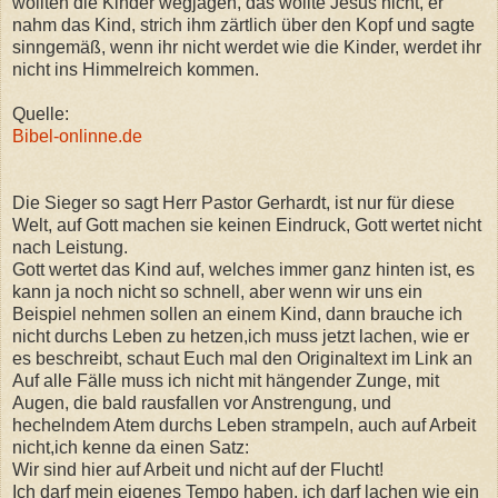
wollten die Kinder wegjagen, das wollte Jesus nicht, er
nahm das Kind, strich ihm zärtlich über den Kopf und sagte
sinngemäß, wenn ihr nicht werdet wie die Kinder, werdet ihr
nicht ins Himmelreich kommen.
Quelle:
Bibel-onlinne.de
Die Sieger so sagt Herr Pastor Gerhardt, ist nur für diese
Welt, auf Gott machen sie keinen Eindruck, Gott wertet nicht
nach Leistung.
Gott wertet das Kind auf, welches immer ganz hinten ist, es
kann ja noch nicht so schnell, aber wenn wir uns ein
Beispiel nehmen sollen an einem Kind, dann brauche ich
nicht durchs Leben zu hetzen,ich muss jetzt lachen, wie er
es beschreibt, schaut Euch mal den Originaltext im Link an
Auf alle Fälle muss ich nicht mit hängender Zunge, mit
Augen, die bald rausfallen vor Anstrengung, und
hechelndem Atem durchs Leben strampeln, auch auf Arbeit
nicht,ich kenne da einen Satz:
Wir sind hier auf Arbeit und nicht auf der Flucht!
Ich darf mein eigenes Tempo haben, ich darf lachen wie ein