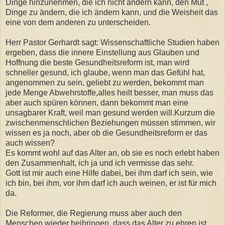
Dinge hinzunehmen, die ich nicht ändern kann, den Mut ,
Dinge zu ändern, die ich ändern kann, und die Weisheit das
eine von dem anderen zu unterscheiden.
Herr Pastor Gerhardt sagt: Wissenschaftliche Studien haben
ergeben, dass die innere Einstellung aus Glauben und
Hoffnung die beste Gesundheitsreform ist, man wird
schneller gesund, ich glaube, wenn man das Gefühl hat,
angenommen zu sein, geliebt zu werden, bekommt man
jede Menge Abwehrstoffe,alles heilt besser, man muss das
aber auch spüren können, dann bekommt man eine
unsagbarer Kraft, weil man gesund werden will.Kurzum die
zwischenmenschlichen Beziehungen müssen stimmen, wir
wissen es ja noch, aber ob die Gesundheitsreform er das
auch wissen?
Es kommt wohl auf das Alter an, ob sie es noch erlebt haben
den Zusammenhalt, ich ja und ich vermisse das sehr.
Gott ist mir auch eine Hilfe dabei, bei ihm darf ich sein, wie
ich bin, bei ihm, vor ihm darf ich auch weinen, er ist für mich
da.
Die Reformer, die Regierung muss aber auch den
Menschen wieder beibringen, dass das Alter zu ehren ist