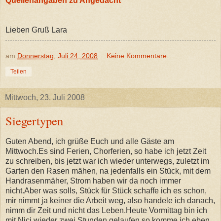
Quellenangaben zu Angedacht
Lieben Gruß Lara
am
Donnerstag, Juli 24, 2008
Keine Kommentare:
Teilen
Mittwoch, 23. Juli 2008
Siegertypen
Guten Abend, ich grüße Euch und alle Gäste am
Mittwoch.Es sind Ferien, Chorferien, so habe ich jetzt Zeit
zu schreiben, bis jetzt war ich wieder unterwegs, zuletzt im
Garten den Rasen mähen, na jedenfalls ein Stück, mit dem
Handrasenmäher, Strom haben wir da noch immer
nicht.Aber was solls, Stück für Stück schaffe ich es schon,
mir nimmt ja keiner die Arbeit weg, also handele ich danach,
nimm dir Zeit und nicht das Leben.Heute Vormittag bin ich
mit Nici wieder zwei Stunden gelaufen,so komme ich eben