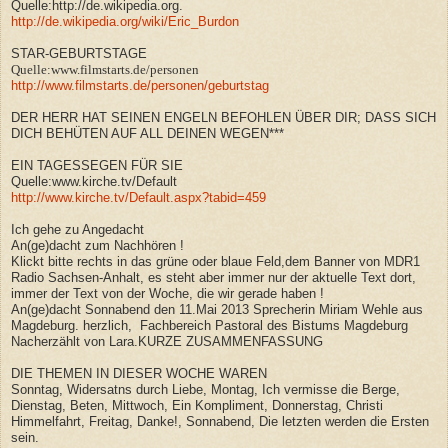
Quelle:http://de.wikipedia.org.
http://de.wikipedia.org/wiki/Eric_Burdon
STAR-GEBURTSTAGE
Quelle:www.filmstarts.de/personen
http://www.filmstarts.de/personen/geburtstag
DER HERR HAT SEINEN ENGELN BEFOHLEN ÜBER DIR; DASS SICH
DICH BEHÜTEN AUF ALL DEINEN WEGEN***
EIN TAGESSEGEN FÜR SIE
Quelle:www.kirche.tv/Default
http://www.kirche.tv/Default.aspx?tabid=459
Ich gehe zu Angedacht
An(ge)dacht zum Nachhören !
Klickt bitte rechts in das grüne oder blaue Feld,dem Banner von MDR1
Radio Sachsen-Anhalt, es steht aber immer nur der aktuelle Text dort,
immer der Text von der Woche, die wir gerade haben !
An(ge)dacht Sonnabend den 11.Mai 2013 Sprecherin Miriam Wehle aus
Magdeburg. herzlich, Fachbereich Pastoral des Bistums Magdeburg
Nacherzählt von Lara.KURZE ZUSAMMENFASSUNG
DIE THEMEN IN DIESER WOCHE WAREN
Sonntag, Widersatns durch Liebe, Montag, Ich vermisse die Berge,
Dienstag, Beten, Mittwoch, Ein Kompliment, Donnerstag, Christi
Himmelfahrt, Freitag, Danke!, Sonnabend, Die letzten werden die Ersten
sein.