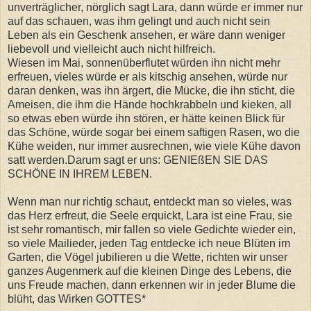
unverträglicher, nörglich sagt Lara, dann würde er immer nur
auf das schauen, was ihm gelingt und auch nicht sein
Leben als ein Geschenk ansehen, er wäre dann weniger
liebevoll und vielleicht auch nicht hilfreich.
Wiesen im Mai, sonnenüberflutet würden ihn nicht mehr
erfreuen, vieles würde er als kitschig ansehen, würde nur
daran denken, was ihn ärgert, die Mücke, die ihn sticht, die
Ameisen, die ihm die Hände hochkrabbeln und kieken, all
so etwas eben würde ihn stören, er hätte keinen Blick für
das Schöne, würde sogar bei einem saftigen Rasen, wo die
Kühe weiden, nur immer ausrechnen, wie viele Kühe davon
satt werden.Darum sagt er uns: GENIEßEN SIE DAS
SCHÖNE IN IHREM LEBEN.
Wenn man nur richtig schaut, entdeckt man so vieles, was
das Herz erfreut, die Seele erquickt, Lara ist eine Frau, sie
ist sehr romantisch, mir fallen so viele Gedichte wieder ein,
so viele Mailieder, jeden Tag entdecke ich neue Blüten im
Garten, die Vögel jubilieren u die Wette, richten wir unser
ganzes Augenmerk auf die kleinen Dinge des Lebens, die
uns Freude machen, dann erkennen wir in jeder Blume die
blüht, das Wirken GOTTES*