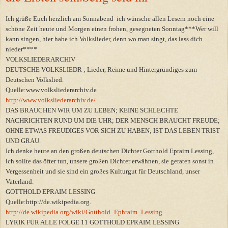
Ich grüße Euch herzlich am Sonnabend ich wünsche allen Lesern noch eine
schöne Zeit heute und Morgen einen frohen, gesegneten Sonntag***Wer will
kann singen, hier habe ich Volkslieder, denn wo man singt, das lass dich
nieder****
VOLKSLIEDERARCHIV
DEUTSCHE VOLKSLIEDR ; Lieder, Reime und Hintergründiges zum
Deutschen Volkslied.
Quelle:www.volksliederarchiv.de
http://www.volksliederarchiv.de/
DAS BRAUCHEN WIR UM ZU LEBEN; KEINE SCHLECHTE
NACHRICHTEN RUND UM DIE UHR; DER MENSCH BRAUCHT FREUDE;
OHNE ETWAS FREUDIGES VOR SICH ZU HABEN; IST DAS LEBEN TRIST
UND GRAU.
Ich denke heute an den großen deutschen Dichter Gotthold Epraim Lessing,
ich sollte das öfter tun, unsere großen Dichter erwähnen, sie geraten sonst in
Vergessenheit und sie sind ein großes Kulturgut für Deutschland, unser
Vaterland.
GOTTHOLD EPRAIM LESSING
Quelle:http://de.wikipedia.org.
http://de.wikipedia.org/wiki/Gotthold_Ephraim_Lessing
LYRIK FÜR ALLE FOLGE 11 GOTTHOLD EPRAIM LESSING