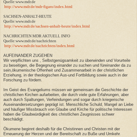
Quelle:www.mdr.de
http://www.mdr.de/mdr-figaro/index.html
SACHSEN-ANHALT-HEUTE
Quelle:www.mdr.de
http://www.mdr.de/sachsen-anhalt-heute/index.html
NACHRICHTEN MDR AKTUELL INFO
Quelle:www.mdr.de/nachrichten
http://www.mdr.de/nachrichten/index.html
AUFEINANDER ZUGEHEN
Wir verpflichten uns , Selbstgenügsamkeit zu überwinden und Vorurteile
zu beseitigen, die Begegnung einander zu suchen und füreinander da zu
sein,ökumenische Offenheit und Zusammenarbeit in der christlichen
Erziehung, in der theologischen Aus-und Fortbildung sowie auch in der
Forschung zu fördern.
Im Geist des Evangeliums müssen wir gemeinsam die Geschichte der
christlichen Kirchen aufarbeiten, die durch viele gute Erfahrungen, aber
auch durch Spaltungen, Verfeindungen und sogar durch kriegerische
Auseinandersetzungen geprägt ist. Menschliche Schuld, Mangel an Liebe
und häufiger Missbrauch von Glaube und Kirche für politische Interessen
haben die Glaubwürdigkeit des christlichen Zeugnisses schwer
beschädigt.
Ökumene beginnt deshalb für die Christinnen und Christen mit der
Erneuerung der Herzen und der Bereitschaft zu Buße und Umkehr.