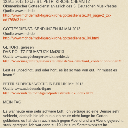
12.Mai 2013 10 Uhr ST. PETRI KIRCHE CHEMNITZ
Ökumenischer Gottesdienst anläslich des 5. Deutschen Musikfestes
Quelle:www.mdr.de
http://www.mdr.de/mdr-figaro/kirche/gottesdienste104_page-2_zc-
ad1768d3.html
GOTTESDIENST- SENDUNGEN IM MAI 2013
Quelle:www.mdr.de
http://www.mdr.de/mdr-figaro/kirche/gottesdienste104.html
GEHÖRT, gelesen
DAS PÖLITZ-FRÜHSTÜCK Mai2013
Quelle:www.magdeburger-zwickmuehle.de
http://www.magdeburger-zwickmuehle.de/mz/cms/front_content.php?idart=33
Lest es unbedingt, und oder hört, es ist so was von gut, ihr müsst es
lesen.*
PETER ZUDEICKS WOCHE IN BERLIN Mai 2013
Quelle:www.mdr.de/mdr.-figaro
http://www.mdr.de/mdr-figaro/podcast/zudeick/index.html
MEIN TAG
Es war heute eine sehr schwere Luft, ich vertrage so eine Demse sehr
schlecht, deshalb bin ich nun auch heute nicht lange im Garten
geblieben, es hat dann auch noch gegen Abend und am Abend gejerscht,
stark geregnet. Ich war dann zu 19 Uhr zum
Scratchkonzert im