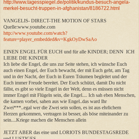
http://www.tagesspiegel.de/politik/kundus-besuch-angela-
merkel-besucht-truppen-in-afghanistan/8186722.html
VANGELIS- DIRECT-THE MOTION OF STARS
Quelle:www.youtube.com
http://www.youtube.com/watch?
feature=player_embedded&v=KgkOyDwSaAo
EINEN ENGEL FÜR EUCH und für alle KINDER; DENN ICH
LIEBE DIE KINDER
Ich liebe die Engel, die uns zur Seite stehen, ich wünsche Euch
auch einen Engel, der Euch bewacht, der mit Euch geht, am Tag
und in der Nacht, der Euch in Euren Träumen begleitet und der
Euch immer Freude bereitet. Der Euch schützt, damit Du nicht
fällst, es gibt so viele Engel in der Welt, denn es müssen nicht
immer Engel mit Flügeln sein, die Engel.... Ich sah eben Menschen,
die kamen vorbei, sahen aus wie Engel..das ward Ihr
Zwei***..egal wer die Zwei sein sollen, es ist aus ehrlichem
Herzen gekommen, vertragen ist besser, als böse miteinander zu
sein....Kriege machen die Menschen allein
JETZT ABER das eine und LORIOTS BUNDESTAGSREDE
und LUSTIGES