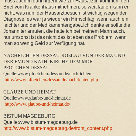
muss Jachim dann irgendwie zur Hausärztin kommen, den
Brief vom Krankenhaus mitnehmen, so weit laufen kann er
nicht, was nun, der Hausarztbesuch ist wichtig wegen der
Diagnose, es war ja wieder ein Hirnschlag, wenn auch ein
leichter und der Medikamentengabe..Ich denke er sollte die
Johanniter anrufen, die hatte ich bei meinem Mann auch,
nur umsonst ist das nicht,das ist eben das Problem, wenn
man so wenig Geld zur Verfügung hat.
NACHRICHTEN DESSAU-ROßLAU VON DER MZ UND
DER EV.UND KATH. KIRCHE DEM MDR
PFÖTCHEN DESSAU
Quelle:www.pfoetchen-dessau.de/nachrichten
http://www.pfoetchen-dessau.de/nachrichten.php
.
GLAUBE UND HEIMAT
Quelle:www.glaube-und-heimat.de
http://www.glaube-und-heimat.de/
BISTUM MAGDEBURG
Quelle:www.bistum-magdeburg.de
http://www.bistum-magdeburg.de/front_content.php