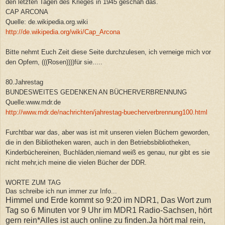
den letzten Tagen des Krieges in 1945 geschah das.
CAP ARCONA
Quelle: de.wikipedia.org.wiki
http://de.wikipedia.org/wiki/Cap_Arcona
Bitte nehmt Euch Zeit diese Seite durchzulesen, ich verneige mich vor
den Opfern, (((Rosen))))für sie.....
80.Jahrestag
BUNDESWEITES GEDENKEN AN BÜCHERVERBRENNUNG
Quelle:www.mdr.de
http://www.mdr.de/nachrichten/jahrestag-buecherverbrennung100.html
Furchtbar war das, aber was ist mit unseren vielen Büchern geworden,
die in den Bibliotheken waren, auch in den Betriebsbibliotheken,
Kinderbüchereinen, Buchläden,niemand weiß es genau, nur gibt es sie
nicht mehr,ich meine die vielen Bücher der DDR.
WORTE ZUM TAG
Das schreibe ich nun immer zur Info...
Himmel und Erde kommt so 9:20 im NDR1, Das Wort zum
Tag so 6 Minuten vor 9 Uhr im MDR1 Radio-Sachsen, hört
gern rein*Alles ist auch online zu finden.Ja hört mal rein,