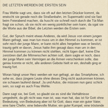
DIE LETZTEN WERDEN DIE ERSTEN SEIN
Frau Wehle sagt uns, dass sie oft auf den letzten Drücker kommt, da
erwischt sie gerade noch die Straßenbahn, im Supermarkt sind sie fast
beim Feierabend machen, da huscht sie schnell noch durch die Tür.Man
fragt sie schon, ob sie nicht ein wenig pünktlicher sein kann, da sgat sie
die Worte aus der Bibel, die Letzten werden die Ersten sein.
Gut, der Spruch meint etwas Anderes, da wird Jesus von einem jungen
Mann gefragt, was man tun muss um in den Himmel zu kommen, er ist
sehr reich der junge Mann, er kann nicht alles hergeben was er besitzt,
traurig geht er davon, Jesus hatte ihm gesagt dass man um in den
Himmel kommen zu können nicht stehlen, nicht lügen darf, keine Ehe
zerstören darf,die Mitmenschen achten soll, dann sagte er noch, dass
der junge Mann sein Vermögen an die Armen verschenken solle, das
genau konnte er nicht, alle anderen Gebote hielt er ein, deshalb ging er
traurig fort.
Woran hängt unser Herz werden wir nun gefragt, an das Smartphone, ich
sehe es, dass jüngere Leute ohne dieses Ding nicht auskommen können,
sie schauen laufend darauf..Ja und Autos, die müssen nun ganz schick
sein, so sagt es auch Frau Wehle.
Dann sagt sie, bei Gott, so glaubt sie es sind die Verhältnisse
umgedreht, da gilt nicht was man ist, was man hat, das ist für Gott ohne
Bedeutung, von Bedeutung aber ist für Gott, dass man ein guter Vater,
eine faire Chefin, eine liebevolle Mutter, ein guter Kumpel, eine tröstende