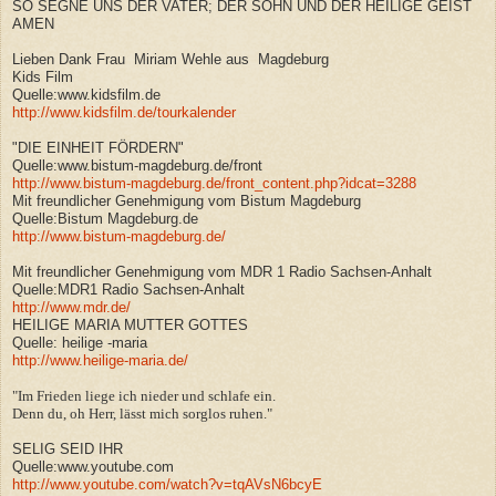
SO SEGNE UNS DER VATER; DER SOHN UND DER HEILIGE GEIST
AMEN
Lieben Dank Frau Miriam Wehle aus Magdeburg
Kids Film
Quelle:www.kidsfilm.de
http://www.kidsfilm.de/tourkalender
"DIE EINHEIT FÖRDERN"
Quelle:www.bistum-magdeburg.de/front
http://www.bistum-magdeburg.de/front_content.php?idcat=3288
Mit freundlicher Genehmigung vom Bistum Magdeburg
Quelle:Bistum Magdeburg.de
http://www.bistum-magdeburg.de/
Mit freundlicher Genehmigung vom MDR 1 Radio Sachsen-Anhalt
Quelle:MDR1 Radio Sachsen-Anhalt
http://www.mdr.de/
HEILIGE MARIA MUTTER GOTTES
Quelle: heilige -maria
http://www.heilige-maria.de/
"Im Frieden liege ich nieder und schlafe ein.
Denn du, oh Herr, lässt mich sorglos ruhen."
SELIG SEID IHR
Quelle:www.youtube.com
http://www.youtube.com/watch?v=tqAVsN6bcyE