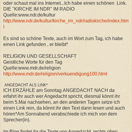
oder schaut mal ins Internet...Ich
habe einen schönen
Link.
DIE "KIRCHE IM NDR" IM RADIO
Quelle:www.ndr.de/kultur
http://www.ndr.de/kultur/kirche_im_ndr/radiokirche/index.htm
l
Es sind so schöne Texte, auch im Wort zum Tag, ich habe
einen Link gefunden
,
er bleibt*
RELIGION UND GESELLSCHAFT
Geistliche Worte für den Tag
Quelle:www.mdr.de/religion
http://www.mdr.de/religion/verkuendigung100.html
ANGEDACHT ALS LINK*
ICH ERZÄHLE am Sonntag ANGEDACHT NACH da
erfahrt ihr auch wer Angedacht spricht, diesmal könnt ihr
beim 5.Mai nachsehen, an den anderen Tagen setze ich
einen Link rein, da könnt ihr den Text dann lesen und auch
hören*Am Sonnabend verabschiede ich mich von dem
Sprecher(in).
Im Blog findet ihr die Texte von Angedacht, rechts oben,