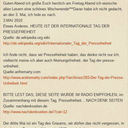
Guten Abend ich grüße Euch herzlich am Freitag Abend ich wünsche
allen Lesern eine schönes Wochenende***Daran habe ich nicht gedacht,
an den 3. Mai, ich hole es nach.
3.MAI 2010
Etwas Anderes..HEUTE IST DER INTERNATIONALE TAG DER
PRESSEFREIHEIT
Quelle: de.wikipedia.org.wiki
http://de.wikipedia.org/wiki/Internationaler_Tag_der_Pressefreiheit
Ich finde nicht, dass wir Pressefreiheit haben, das denke nicht nur ich,
vielleicht meine ich aber auch Meinungsfreiheit. der Tag der presse-
unfreiheit.
Quelle:anfremarty.com
http://www.andremarty.com/index.php?/archives/283-Der-Tag-der-Presse-
Unfreiheit.html
BITTE LEST DAS; DIESE SEITE WURDE IM RADIO EMPFOHLEN, im
Zusammenhang mit diesem Tag, Pressefreiheit....NACH DENK SEITEN
Quelle: nachdenkseiten.de
http://www.nachdenkseiten.de/?cat=12
Der dritte Mai ist ein Tag des Grauens, wir dürfen das nicht vergessen, in