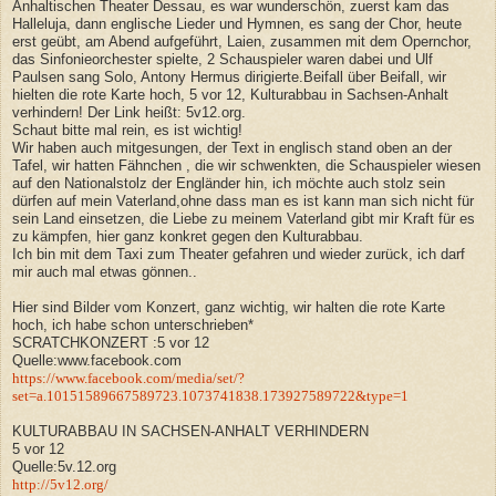
Anhaltischen Theater Dessau, es war wunderschön, zuerst kam das
Halleluja, dann englische Lieder und Hymnen, es sang der Chor, heute
erst geübt, am Abend aufgeführt, Laien, zusammen mit dem Opernchor,
das Sinfonieorchester spielte, 2 Schauspieler waren dabei und Ulf
Paulsen sang Solo, Antony Hermus dirigierte.Beifall über Beifall, wir
hielten die rote Karte hoch, 5 vor 12, Kulturabbau in Sachsen-Anhalt
verhindern! Der Link heißt: 5v12.org.
Schaut bitte mal rein, es ist wichtig!
Wir haben auch mitgesungen, der Text in englisch stand oben an der
Tafel, wir hatten Fähnchen , die wir schwenkten, die Schauspieler wiesen
auf den Nationalstolz der Engländer hin, ich möchte auch stolz sein
dürfen auf mein Vaterland,ohne dass man es ist kann man sich nicht für
sein Land einsetzen, die Liebe zu meinem Vaterland gibt mir Kraft für es
zu kämpfen, hier ganz konkret gegen den Kulturabbau.
Ich bin mit dem Taxi zum Theater gefahren und wieder zurück, ich darf
mir auch mal etwas gönnen..
Hier sind Bilder vom Konzert, ganz wichtig, wir halten die rote Karte
hoch, ich habe schon unterschrieben*
SCRATCHKONZERT :5 vor 12
Quelle:www.facebook.com
https://www.facebook.com/media/set/?
set=a.10151589667589723.1073741838.173927589722&type=1
KULTURABBAU IN SACHSEN-ANHALT VERHINDERN
5 vor 12
Quelle:5v.12.org
http://5v12.org/