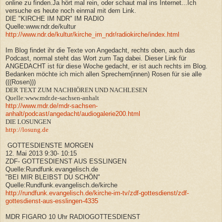
online zu finden.Ja hört mal rein, oder schaut mal ins Internet...Ich
versuche es heute noch einmal mit dem Link.
DIE "KIRCHE IM NDR" IM RADIO
Quelle:www.ndr.de/kultur
http://www.ndr.de/kultur/kirche_im_ndr/radiokirche/index.html
Im Blog findet ihr die Texte von Angedacht, rechts oben, auch das
Podcast, normal steht das Wort zum Tag dabei.
Dieser Link für
ANGEDACHT ist für diese Woche gedacht, er ist auch rechts im Blog.
B
edanken möchte ich mich allen Sprechern(innen) Rosen für sie alle
(((Rosen)))
DER TEXT ZUM NACHHÖREN UND NACHLESEN
Quelle:www.mdr.de-sachsen-anhalt
http://www.mdr.de/mdr-sachsen-
anhalt/podcast/angedacht/audiogalerie200.html
DIE LOSUNGEN
http://losung.de
GOTTESDIENSTE MORGEN
12. Mai 2013 9:30- 10:15
ZDF- GOTTESDIENST AUS ESSLINGEN
Quelle:Rundfunk.evangelisch.de
"BEI MIR BLEIBST DU SCHÖN"
Quelle:Rundfunk.evangelisch.de/kirche
http://rundfunk.evangelisch.de/kirche-im-tv/zdf-gottesdienst/zdf-
gottesdienst-aus-esslingen-4335
MDR FIGARO 10 Uhr RADIOGOTTESDIENST