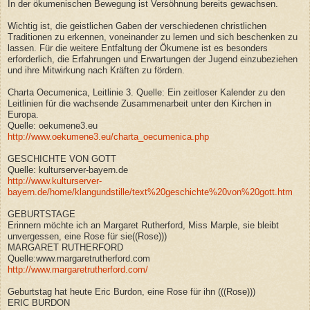
In der ökumenischen Bewegung ist Versöhnung bereits gewachsen.
Wichtig ist, die geistlichen Gaben der verschiedenen christlichen
Traditionen zu erkennen, voneinander zu lernen und sich beschenken zu
lassen. Für die weitere Entfaltung der Ökumene ist es besonders
erforderlich, die Erfahrungen und Erwartungen der Jugend einzubeziehen
und ihre Mitwirkung nach Kräften zu fördern.
Charta Oecumenica, Leitlinie 3. Quelle: Ein zeitloser Kalender zu den
Leitlinien für die wachsende Zusammenarbeit unter den Kirchen in
Europa.
Quelle: oekumene3.eu
http://www.oekumene3.eu/charta_oecumenica.php
GESCHICHTE VON GOTT
Quelle: kulturserver-bayern.de
http://www.kulturserver-
bayern.de/home/klangundstille/text%20geschichte%20von%20gott.htm
GEBURTSTAGE
Erinnern möchte ich an Margaret Rutherford, Miss Marple, sie bleibt
unvergessen, eine Rose für sie((Rose)))
MARGARET RUTHERFORD
Quelle:www.margaretrutherford.com
http://www.margaretrutherford.com/
Geburtstag hat heute Eric Burdon, eine Rose für ihn (((Rose)))
ERIC BURDON