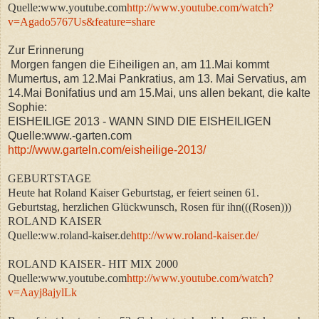
Quelle:www.youtube.com
http://www.youtube.com/watch?
v=Agado5767Us&feature=share
Zur Erinnerung
Morgen fangen die Eiheiligen an, am 11.Mai kommt
Mumertus, am 12.Mai Pankratius, am 13. Mai Servatius, am
14.Mai Bonifatius und am 15.Mai, uns allen bekant, die kalte
Sophie:
EISHEILIGE 2013 - WANN SIND DIE EISHEILIGEN
Quelle:www.-garten.com
http://www.garteln.com/eisheilige-2013/
GEBURTSTAGE
Heute hat Roland Kaiser Geburtstag, er feiert seinen 61.
Geburtstag, herzlichen Glückwunsch, Rosen für ihn(((Rosen)))
ROLAND KAISER
Quelle:ww.roland-kaiser.de
http://www.roland-kaiser.de/
ROLAND KAISER- HIT MIX 2000
Quelle:www.youtube.com
http://www.youtube.com/watch?
v=Aayj8ajylLk