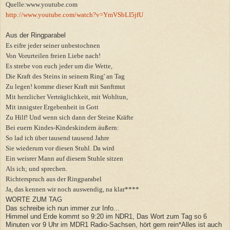
Quelle:www.youtube.com
http://www.youtube.com/watch?v=YmVSbLI5jfU
Aus der Ringparabel
Es eifre jeder seiner unbestochnen
Von Vorurteilen freien Liebe nach!
Es strebe von euch jeder um die Wette,
Die Kraft des Steins in seinem Ring' an Tag
Zu legen! komme dieser Kraft mit Sanftmut
Mit herzlicher Verträglichkeit, mit Wohltun,
Mit innigster Ergebenheit in Gott
Zu Hilf! Und wenn sich dann der Steine Kräfte
Bei euern Kindes-Kindeskindern äußern:
So lad ich über tausend tausend Jahre
Sie wiederum vor diesen Stuhl. Da wird
Ein weisrer Mann auf diesem Stuhle sitzen
Als ich; und sprechen.
Richterspruch aus der Ringparabel
Ja, das kennen wir noch auswendig, na klar****
WORTE ZUM TAG
Das schreibe ich nun immer zur Info...
Himmel und Erde kommt so 9:20 im NDR1, Das Wort zum Tag so 6
Minuten vor 9 Uhr im MDR1 Radio-Sachsen, hört gern rein*Alles ist auch