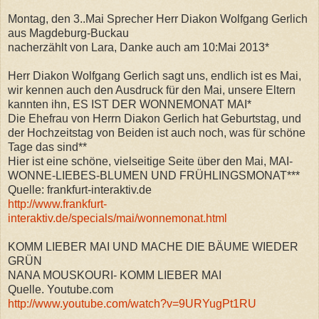
Montag, den 3..Mai Sprecher Herr Diakon Wolfgang Gerlich
aus Magdeburg-Buckau
nacherzählt von Lara, Danke auch am 10:Mai 2013*
Herr Diakon Wolfgang Gerlich sagt uns, endlich ist es Mai,
wir kennen auch den Ausdruck für den Mai, unsere Eltern
kannten ihn, ES IST DER WONNEMONAT MAI*
Die Ehefrau von Herrn Diakon Gerlich hat Geburtstag, und
der Hochzeitstag von Beiden ist auch noch, was für schöne
Tage das sind**
Hier ist eine schöne, vielseitige Seite über den Mai, MAI-
WONNE-LIEBES-BLUMEN UND FRÜHLINGSMONAT***
Quelle: frankfurt-interaktiv.de
http://www.frankfurt-
interaktiv.de/specials/mai/wonnemonat.html
KOMM LIEBER MAI UND MACHE DIE BÄUME WIEDER
GRÜN
NANA MOUSKOURI- KOMM LIEBER MAI
Quelle. Youtube.com
http://www.youtube.com/watch?v=9URYugPt1RU