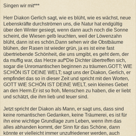
Singen wir mit***
Herr Diakon Gerlich sagt, wie es blüht, wie es wächst, neue
Lebenskräfte durchströmen uns, die Natur hat endgültig
über den Winter gesiegt, wenn dann auch noch die Sonne
scheint, die Wiesen gelb leuchten, weil der Löwenzahn
blüht, dann ist es schön.Dann sehen wir die Obstbäume
blühen, der Rasen ist wieder grün, ja es ist eine fast
übertriebende Schönheit, die uns umgibt, es geht dem, der
da muffig war, das Herze auf*Die Dichter übertreffen sich,
sogar die Unromantischen beginnen zu träumen.GOTT; WIE
SCHÖN IST DEINE WELT; sagt uns der Diakon, Gerlich, er
empfindet das so in dieser Zeit und spricht mit den Worten,
GOTT WIE SCHÖN IST DEINE WELT, sein kleines Gebet
an den Herrn.Er ist so froh, Menschen zu haben, die er liebt
und schätzt, die ihm lieb und teuer sind.
Jetzt spricht der Diakon als Mann, er sagt uns, dass sind
keine romantischen Gedanken, keine Träumerei, es ist für
ihn eine wichtige Grundlage zum Leben, wenn ihm das
alles abhanden kommt, der Sinn für das Schöne, dann
könnte er vielleicht immer unzufriedener werden, auch