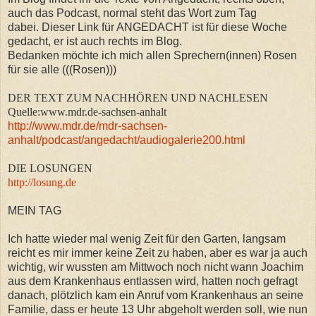
auch das Podcast, normal steht das Wort zum Tag
dabei.
Dieser Link für ANGEDACHT ist für diese Woche
gedacht, er ist auch rechts im Blog.
B
edanken möchte ich mich allen Sprechern(innen) Rosen
für sie alle (((Rosen)))
DER TEXT ZUM NACHHÖREN UND NACHLESEN
Quelle:www.mdr.de-sachsen-anhalt
http://www.mdr.de/mdr-sachsen-
anhalt/podcast/angedacht/audiogalerie200.html
DIE LOSUNGEN
http://losung.de
MEIN TAG
Ich hatte wieder mal wenig Zeit für den Garten, langsam
reicht es mir immer keine Zeit zu haben, aber es war ja auch
wichtig, wir wussten am Mittwoch noch nicht wann Joachim
aus dem Krankenhaus entlassen wird, hatten noch gefragt
danach, plötzlich kam ein Anruf vom Krankenhaus an seine
Familie, dass er heute 13 Uhr abgeholt werden soll, wie nun