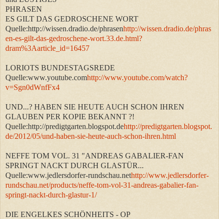
PHRASEN
ES GILT DAS GEDROSCHENE WORT
Quelle:http://wissen.dradio.de/phrasen
http://wissen.dradio.de/phras
en-es-gilt-das-gedroschene-wort.33.de.html?
dram%3Aarticle_id=16457
LORIOTS BUNDESTAGSREDE
Quelle:www.youtube.com
http://www.youtube.com/watch?
v=Sgn0dWnfFx4
UND...? HABEN SIE HEUTE AUCH SCHON IHREN
GLAUBEN PER KOPIE BEKANNT ?!
Quelle:http://predigtgarten.blogspot.de
http://predigtgarten.blogspot.
de/2012/05/und-haben-sie-heute-auch-schon-ihren.html
NEFFE TOM VOL. 31 "ANDREAS GABALIER-FAN
SPRINGT NACKT DURCH GLASTÜR...
Quelle:www.jedlersdorfer-rundschau.net
http://www.jedlersdorfer-
rundschau.net/products/neffe-tom-vol-31-andreas-gabalier-fan-
springt-nackt-durch-glastur-1/
DIE ENGELKES SCHÖNHEITS - OP