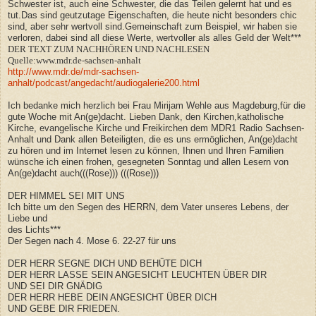
Schwester ist, auch eine Schwester, die das Teilen gelernt hat und es
tut.Das sind geutzutage Eigenschaften, die heute nicht besonders chic
sind, aber sehr wertvoll sind.Gemeinschaft zum Beispiel, wir haben sie
verloren, dabei sind all diese Werte, wertvoller als alles Geld der Welt***
DER TEXT ZUM NACHHÖREN UND NACHLESEN
Quelle:www.mdr.de-sachsen-anhalt
http://www.mdr.de/mdr-sachsen-
anhalt/podcast/angedacht/audiogalerie200.html
Ich bedanke mich herzlich bei Frau Mirijam Wehle aus Magdeburg,für die
gute Woche mit An(ge)dacht. Lieben Dank, den Kirchen,katholische
Kirche, evangelische Kirche und Freikirchen dem MDR1 Radio Sachsen-
Anhalt und Dank allen Beteiligten, die es uns ermöglichen, An(ge)dacht
zu hören und im Internet lesen zu können, Ihnen und Ihren Familien
wünsche ich einen frohen, gesegneten Sonntag und allen Lesern von
An(ge)dacht auch(((Rose))) (((Rose)))
DER HIMMEL SEI MIT UNS
Ich bitte um den Segen des HERRN, dem Vater unseres Lebens, der
Liebe und
des Lichts***
Der Segen nach 4. Mose 6. 22-27 für uns
DER HERR SEGNE DICH UND BEHÜTE DICH
DER HERR LASSE SEIN ANGESICHT LEUCHTEN ÜBER DIR
UND SEI DIR GNÄDIG
DER HERR HEBE DEIN ANGESICHT ÜBER DICH
UND GEBE DIR FRIEDEN.