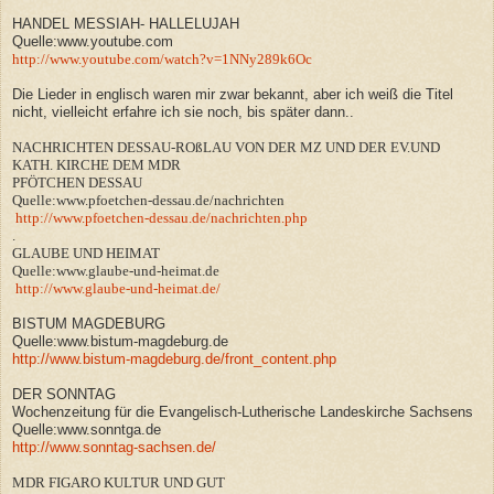
HANDEL MESSIAH- HALLELUJAH
Quelle:www.youtube.com
http://www.youtube.com/watch?v=1NNy289k6Oc
Die Lieder in englisch waren mir zwar bekannt, aber ich weiß die Titel
nicht, vielleicht erfahre ich sie noch, bis später dann..
NACHRICHTEN DESSAU-ROßLAU VON DER MZ UND DER EV.UND
KATH. KIRCHE DEM MDR
PFÖTCHEN DESSAU
Quelle:www.pfoetchen-dessau.de/nachrichten
http://www.pfoetchen-dessau.de/nachrichten.php
.
GLAUBE UND HEIMAT
Quelle:www.glaube-und-heimat.de
http://www.glaube-und-heimat.de/
BISTUM MAGDEBURG
Quelle:www.bistum-magdeburg.de
http://www.bistum-magdeburg.de/front_content.php
DER SONNTAG
Wochenzeitung für die Evangelisch-Lutherische Landeskirche Sachsens
Quelle:www.sonntga.de
http://www.sonntag-sachsen.de/
MDR FIGARO KULTUR UND GUT