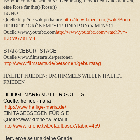
Bono feiert heute seinen 53. Geburtstag, herzlichen Glückwunsch,
eine Rose für ihn(((Rose)))
BONO
Quelle:http://de.wikipedia.org.
http://de.wikipedia.org/wiki/Bono
HERBERT GRÖNEMEYER UND BONO- MENSCH
Quelle:www.youtube.com
http://www.youtube.com/watch?v=-
IERMGZuLM4
STAR-GEBURTSTAGE
Quelle:www.filmstarts.de/personen
http://www.filmstarts.de/personen/geburtstag
HALTET FRIEDEN; UM HIMMELS WILLEN HALTET
FRIEDEN
HEILIGE MARIA MUTTER GOTTES
Quelle: heilige -maria
http://www.heilige-maria.de/
EIN TAGESSEGEN FÜR SIE
Quelle:www.kirche.tv/Default
http://www.kirche.tv/Default.aspx?tabid=459
Herr, erweise uns deine Gnade