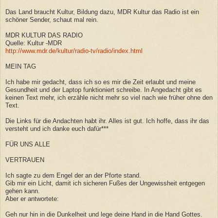
Das Land braucht Kultur, Bildung dazu, MDR Kultur das Radio ist ein
schöner Sender, schaut mal rein.
MDR KULTUR DAS RADIO
Quelle: Kultur -MDR
http://www.mdr.de/kultur/radio-tv/radio/index.html
MEIN TAG
Ich habe mir gedacht, dass ich so es mir die Zeit erlaubt und meine
Gesundheit und der Laptop funktioniert schreibe. In Angedacht gibt es
keinen Text mehr, ich erzähle nicht mehr so viel nach wie früher ohne den
Text.
Die Links für die Andachten habt ihr. Alles ist gut. Ich hoffe, dass ihr das
versteht und ich danke euch dafür***
FÜR UNS ALLE
VERTRAUEN
Ich sagte zu dem Engel der an der Pforte stand.
Gib mir ein Licht, damit ich sicheren Fußes der Ungewissheit entgegen
gehen kann.
Aber er antwortete:
Geh nur hin in die Dunkelheit und lege deine Hand in die Hand Gottes.