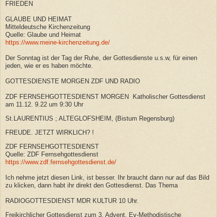
FRIEDEN
GLAUBE UND HEIMAT
Mitteldeutsche Kirchenzeitung
Quelle: Glaube und Heimat
https://www.meine-kirchenzeitung.de/
Der Sonntag ist der Tag der Ruhe, der Gottesdienste u.s.w, für einen
jeden, wie er es haben möchte.
GOTTESDIENSTE MORGEN ZDF UND RADIO
ZDF FERNSEHGOTTESDIENST MORGEN
Katholischer Gottesdienst
am 11.12. 9.22 um 9:30 Uhr
St.LAURENTIUS ; ALTEGLOFSHEIM, (Bistum Regensburg)
FREUDE. JETZT WIRKLICH? !
ZDF FERNSEHGOTTESDIENST
Quelle: ZDF Fernsehgottesdienst
https://www.zdf.fernsehgottesdienst.de/
Ich nehme jetzt diesen Link, ist besser. Ihr braucht dann nur auf das Bild
zu klicken, dann habt ihr direkt den Gottesdienst. Das Thema
RADIOGOTTESDIENST MDR KULTUR 10 Uhr.
Freikirchlicher Gottesdienst zum 3. Advent, Ev-Methodistische