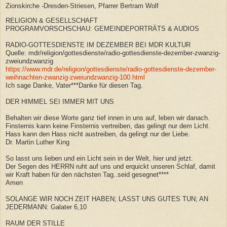
Zionskirche -Dresden-Striesen, Pfarrer Bertram Wolf
RELIGION & GESELLSCHAFT
PROGRAMVORSCHSCHAU: GEMEINDEPORTRÄTS & AUDIOS
RADIO-GOTTESDIENSTE IM DEZEMBER BEI MDR KULTUR
Quelle: mdr/religion/gottesdienste/radio-gottesdienste-dezember-zwanzig-
zweiundzwanzig
https://www.mdr.de/religion/gottesdienste/radio-gottesdienste-dezember-
weihnachten-zwanzig-zweiundzwanzig-100.html
Ich sage Danke, Vater***Danke für diesen Tag.
DER HIMMEL SEI IMMER MIT UNS
Behalten wir diese Worte ganz tief innen in uns auf, leben wir danach.
Finsternis kann keine Finsternis vertreiben, das gelingt nur dem Licht.
Hass kann den Hass nicht austreiben, da gelingt nur der Liebe.
Dr. Martin Luther King
So lasst uns lieben und ein Licht sein in der Welt, hier und jetzt.
Der Segen des HERRN ruht auf uns und erquickt unseren Schlaf, damit
wir Kraft haben für den nächsten Tag..seid gesegnet****
Amen
SOLANGE WIR NOCH ZEIT HABEN; LASST UNS GUTES TUN; AN
JEDERMANN: Galater 6,10
RAUM DER STILLE