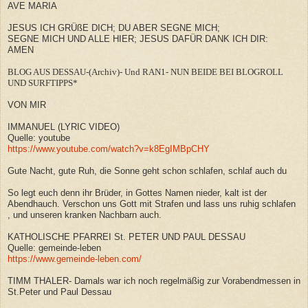
AVE MARIA
JESUS ICH GRÜßE DICH; DU ABER SEGNE MICH;
SEGNE MICH UND ALLE HIER; JESUS DAFÜR DANK ICH DIR:
AMEN
BLOG AUS DESSAU-(Archiv)- Und RAN1- NUN BEIDE BEI BLOGROLL
UND SURFTIPPS*
VON MIR
IMMANUEL (LYRIC VIDEO)
Quelle: youtube
https://www.youtube.com/watch?v=k8EgIMBpCHY
Gute Nacht, gute Ruh, die Sonne geht schon schlafen, schlaf auch du
So legt euch denn ihr Brüder, in Gottes Namen nieder, kalt ist der
Abendhauch. Verschon uns Gott mit Strafen und lass uns ruhig schlafen
, und unseren kranken Nachbarn auch.
KATHOLISCHE PFARREI St. PETER UND PAUL DESSAU
Quelle: gemeinde-leben
https://www.gemeinde-leben.com/
TIMM THALER- Damals war ich noch regelmäßig zur Vorabendmessen in
St.Peter und Paul Dessau