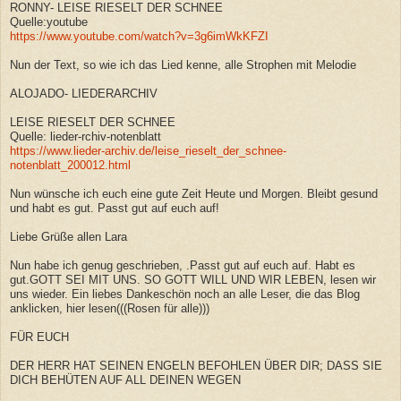
RONNY- LEISE RIESELT DER SCHNEE
Quelle:youtube
https://www.youtube.com/watch?v=3g6imWkKFZI
Nun der Text, so wie ich das Lied kenne, alle Strophen mit Melodie
ALOJADO- LIEDERARCHIV
LEISE RIESELT DER SCHNEE
Quelle: lieder-rchiv-notenblatt
https://www.lieder-archiv.de/leise_rieselt_der_schnee-
notenblatt_200012.html
Nun wünsche ich euch eine gute Zeit Heute und Morgen. Bleibt gesund
und habt es gut. Passt gut auf euch auf!
Liebe Grüße allen Lara
Nun habe ich genug geschrieben, .Passt gut auf euch auf. Habt es
gut.GOTT SEI MIT UNS. SO GOTT WILL UND WIR LEBEN, lesen wir
uns wieder. Ein liebes Dankeschön noch an alle Leser, die das Blog
anklicken, hier lesen(((Rosen für alle)))
FÜR EUCH
DER HERR HAT SEINEN ENGELN BEFOHLEN ÜBER DIR; DASS SIE
DICH BEHÜTEN AUF ALL DEINEN WEGEN