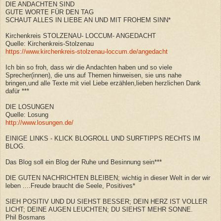
DIE ANDACHTEN SIND
GUTE WORTE FÜR DEN TAG
SCHAUT ALLES IN LIEBE AN UND MIT FROHEM SINN*
Kirchenkreis STOLZENAU- LOCCUM- ANGEDACHT
Quelle: Kirchenkreis-Stolzenau
https://www.kirchenkreis-stolzenau-loccum.de/angedacht
Ich bin so froh, dass wir die Andachten haben und so viele
Sprecher(innen), die uns auf Themen hinweisen, sie uns nahe
bringen,und alle Texte mit viel Liebe erzählen,lieben herzlichen Dank
dafür ***
DIE LOSUNGEN
Quelle: Losung
http://www.losungen.de/
EINIGE LINKS - KLICK BLOGROLL UND SURFTIPPS RECHTS IM
BLOG.
Das Blog soll ein Blog der Ruhe und Besinnung sein***
DIE GUTEN NACHRICHTEN BLEIBEN; wichtig in dieser Welt in der wir
leben ....Freude braucht die Seele, Positives*
SIEH POSITIV UND DU SIEHST BESSER; DEIN HERZ IST VOLLER
LICHT; DEINE AUGEN LEUCHTEN; DU SIEHST MEHR SONNE.
Phil Bosmans