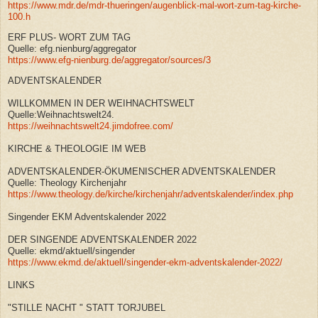
https://www.mdr.de/mdr-thueringen/augenblick-mal-wort-zum-tag-kirche-
100.h
ERF PLUS- WORT ZUM TAG
Quelle: efg.nienburg/aggregator
https://www.efg-nienburg.de/aggregator/sources/3
ADVENTSKALENDER
WILLKOMMEN IN DER WEIHNACHTSWELT
Quelle:Weihnachtswelt24.
https://weihnachtswelt24.jimdofree.com/
KIRCHE & THEOLOGIE IM WEB
ADVENTSKALENDER-ÖKUMENISCHER ADVENTSKALENDER
Quelle: Theology Kirchenjahr
https://www.theology.de/kirche/kirchenjahr/adventskalender/index.php
Singender EKM Adventskalender 2022
DER SINGENDE ADVENTSKALENDER 2022
Quelle: ekmd/aktuell/singender
https://www.ekmd.de/aktuell/singender-ekm-adventskalender-2022/
LINKS
"STILLE NACHT " STATT TORJUBEL