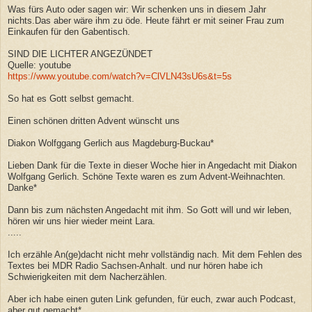
Was fürs Auto oder sagen wir: Wir schenken uns in diesem Jahr
nichts.Das aber wäre ihm zu öde. Heute fährt er mit seiner Frau zum
Einkaufen für den Gabentisch.
SIND DIE LICHTER ANGEZÜNDET
Quelle: youtube
https://www.youtube.com/watch?v=ClVLN43sU6s&t=5s
So hat es Gott selbst gemacht.
Einen schönen dritten Advent wünscht uns
Diakon Wolfggang Gerlich aus Magdeburg-Buckau*
Lieben Dank für die Texte in dieser Woche hier in Angedacht mit Diakon
Wolfgang Gerlich. Schöne Texte waren es zum Advent-Weihnachten.
Danke*
Dann bis zum nächsten Angedacht mit ihm. So Gott will und wir leben,
hören wir uns hier wieder meint Lara.
.....
Ich erzähle An(ge)dacht nicht mehr vollständig nach. Mit dem Fehlen des
Textes bei MDR Radio Sachsen-Anhalt. und nur hören habe ich
Schwierigkeiten mit dem Nacherzählen.
Aber ich habe einen guten Link gefunden, für euch, zwar auch Podcast,
aber gut gemacht*