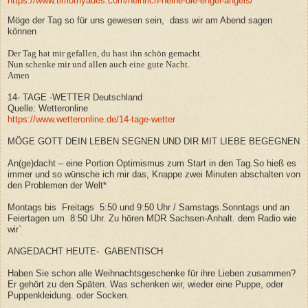
https://www.timothyades.com/heinrich-heine-die-engel-angels/
Möge der Tag so für uns gewesen sein, dass wir am Abend sagen
können
Der Tag hat mir gefallen, du hast ihn schön gemacht.
Nun schenke mir und allen auch eine gute Nacht.
Amen
14- TAGE -WETTER Deutschland
Quelle: Wetteronline
https://www.wetteronline.de/14-tage-wetter
MÖGE GOTT DEIN LEBEN SEGNEN UND DIR MIT LIEBE BEGEGNEN
An(ge)dacht – eine Portion Optimismus zum Start in den Tag.So hieß es
immer und so wünsche ich mir das, Knappe zwei Minuten abschalten von
den Problemen der Welt*
Montags bis Freitags 5:50 und 9:50 Uhr / Samstags.Sonntags und an
Feiertagen um 8:50 Uhr. Zu hören MDR Sachsen-Anhalt. dem Radio wie
wir`
ANGEDACHT HEUTE- GABENTISCH
Haben Sie schon alle Weihnachtsgeschenke für ihre Lieben zusammen?
Er gehört zu den Späten. Was schenken wir, wieder eine Puppe, oder
Puppenkleidung. oder Socken.