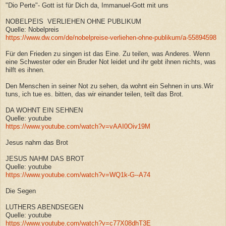
"Dio Perte"- Gott ist für Dich da, Immanuel-Gott mit uns
NOBELPEIS VERLIEHEN OHNE PUBLIKUM
Quelle: Nobelpreis
https://www.dw.com/de/nobelpreise-verliehen-ohne-publikum/a-55894598
Für den Frieden zu singen ist das Eine. Zu teilen, was Anderes. Wenn
eine Schwester oder ein Bruder Not leidet und ihr gebt ihnen nichts, was
hilft es ihnen.
Den Menschen in seiner Not zu sehen, da wohnt ein Sehnen in uns.Wir
tuns, ich tue es. bitten, das wir einander teilen, teilt das Brot.
DA WOHNT EIN SEHNEN
Quelle: youtube
https://www.youtube.com/watch?v=vAAI0Oiv19M
Jesus nahm das Brot
JESUS NAHM DAS BROT
Quelle: youtube
https://www.youtube.com/watch?v=WQ1k-G--A74
Die Segen
LUTHERS ABENDSEGEN
Quelle: youtube
https://www.youtube.com/watch?v=c77X08dhT3E