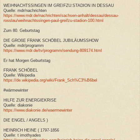
WEIHNACHTSSINGEN IM GREIFZU:STADION IN DESSAU
Quelle: mdr/nachrichten
https://www.mdr.de/nachrichten/sachsen-anhalt/dessau/dessau-
rosslau/weihnachtssingen-paul-greifzu-stadion-100.html
Zum 80. Geburtstag
DIE GROßE FRANK SCHÖBEL JUBILÄUMSSHOW
Quelle: mdr/programm
https://www.mdr.de/tv/programm/sendung-809174.html
Er hat Morgen Geburtstag
FRANK SCHÖBEL
Quelle: Wikipedia
https://de.wikipedia.org/wiki/Frank_Sch%C3%B6bel
#wärmewinter
HILFE ZUR ENERGIEKRISE
Quelle: diakonie
https://www.diakonie.de/waermewinter
DIE ENGEL / ANGELS )
HEINRICH HEINE ( 1797-1856
Quelle: t imothyades