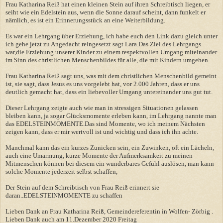
Frau Katharina Reiß hat einen kleinen Stein auf ihren Schreibtisch liegen, er
seiht wie ein Edelstein aus, wenn die Sonne darauf scheint, dann funkelt er
nämlich, es ist ein Erinnerungsstück an eine Weiterbildung.
Es war ein Lehrgang über Erziehung, ich habe euch den Link dazu gleich unter
ich gehe jetzt zu Angedacht reingesetzt sagt Lara.Das Ziel des Lehrgangs
war,die Erziehung unserer Kinder zu einem respektvollen Umgang miteinander
im Sinn des christlichen Menschenbildes für alle, die mit Kindern umgehen.
Frau Katharina Reiß sagt uns, was mit dem christlichen Menschenbild gemeint
ist, sie sagt, dass Jesus es uns vorgelebt hat, vor 2.000 Jahren, dass er uns
deutlich gemacht hat, dass ein liebevoller Umgang untereinander uns gut tut.
Dieser Lehrgang zeigte auch wie man in stressigen Situationen gelassen
bleiben kann, ja sogar Glücksmomente erleben kann, im Lehrgang nannte man
das EDELSTEINMOMENTE.Das sind Momente, wo ich meinem Nächsten
zeigen kann, dass er mir wertvoll ist und wichtig und dass ich ihn achte.
Manchmal kann das ein kurzes Zunicken sein, ein Zuwinken, oft ein Lächeln,
auch eine Umarmung, kurze Momente der Aufmerksamkeit zu meinen
Mitmenschen können bei diesem ein wunderbares Gefühl auslösen, man kann
solche Momente jederzeit selbst schaffen,
Der Stein auf dem Schreibtisch von Frau Reiß erinnert sie
daran..EDELSTEINMOMENTE zu schaffen
Lieben Dank an Frau Katharina Reiß, Gemeindereferentin in Wolfen- Zörbig .
Lieben Dank auch am 11.Dezember 2020 Freitag