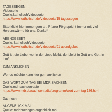
TAGESSEGEN
Videoserie
Quelle:katholisch/videoserie
https://www.katholisch.de/videoserie/15-tagessegen
Bitte klickt hier immer gern an. Pfarrer Förg spricht immer mit viel
Herzenswärme für uns. Danke*
ABENDGEBET
Quelle: katholisch/videoserie
https://www.katholisch.de/videoserie/91-abendgebet
Gott ist die Liebe, wer in der Liebe bleibt, der bleibt in Gott und Gott in
ihm*
ZUM ANKLICKEN
Wer es möchte kann hier gern anklicken
DAS WORT ZUM TAG BEI MDR SACHSEN
Quelle:mdr sachsenradio
https://www.mdr.de/sachsenradio/programm/wort-zum-tag-136.html
Das noch
AUGENBLICK MAL
Quelle: mdrthueringen augenblick mal