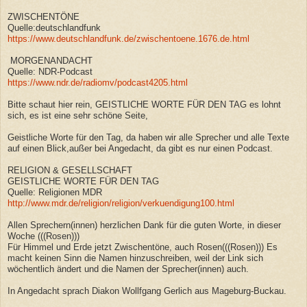
ZWISCHENTÖNE
Quelle:deutschlandfunk
https://www.deutschlandfunk.de/zwischentoene.1676.de.html
MORGENANDACHT
Quelle: NDR-Podcast
https://www.ndr.de/radiomv/podcast4205.html
Bitte schaut hier rein, GEISTLICHE WORTE FÜR DEN TAG es lohnt
sich, es ist eine sehr schöne Seite,
Geistliche Worte für den Tag, da haben wir alle Sprecher und alle Texte
auf einen Blick,außer bei Angedacht, da gibt es nur einen Podcast.
RELIGION & GESELLSCHAFT
GEISTLICHE WORTE FÜR DEN TAG
Quelle: Religionen MDR
http://www.mdr.de/religion/religion/verkuendigung100.html
Allen Sprechern(innen) herzlichen Dank für die guten Worte, in dieser
Woche (((Rosen)))
Für Himmel und Erde jetzt Zwischentöne, auch Rosen(((Rosen))) Es
macht keinen Sinn die Namen hinzuschreiben, weil der Link sich
wöchentlich ändert und die Namen der Sprecher(innen) auch.
In Angedacht sprach Diakon Wollfgang Gerlich aus Mageburg-Buckau.