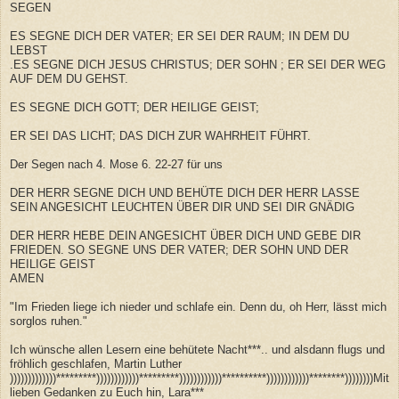
SEGEN
ES SEGNE DICH DER VATER; ER SEI DER RAUM; IN DEM DU
LEBST
.ES SEGNE DICH JESUS CHRISTUS; DER SOHN ; ER SEI DER WEG
AUF DEM DU GEHST.
ES SEGNE DICH GOTT; DER HEILIGE GEIST;
ER SEI DAS LICHT; DAS DICH ZUR WAHRHEIT FÜHRT.
Der Segen nach 4. Mose 6. 22-27 für uns
DER HERR SEGNE DICH UND BEHÜTE DICH DER HERR LASSE
SEIN ANGESICHT LEUCHTEN ÜBER DIR UND SEI DIR GNÄDIG
DER HERR HEBE DEIN ANGESICHT ÜBER DICH UND GEBE DIR
FRIEDEN. SO SEGNE UNS DER VATER; DER SOHN UND DER
HEILIGE GEIST
AMEN
"Im Frieden liege ich nieder und schlafe ein. Denn du, oh Herr, lässt mich
sorglos ruhen."
Ich wünsche allen Lesern eine behütete Nacht***.. und alsdann flugs und
fröhlich geschlafen, Martin Luther
)))))))))))))*********))))))))))))*********))))))))))))**********))))))))))))********))))))))Mit
lieben Gedanken zu Euch hin, Lara***