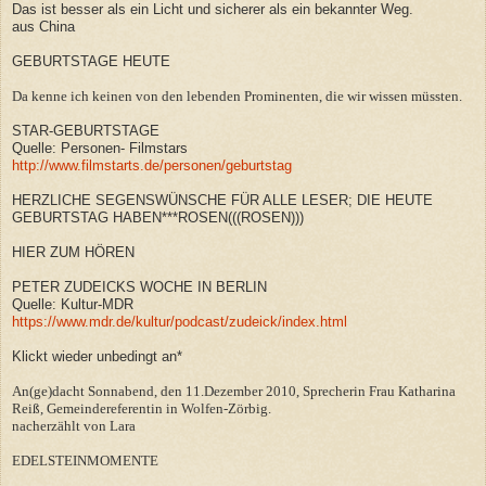
Das ist besser als ein Licht und sicherer als ein bekannter Weg.
aus China
GEBURTSTAGE HEUTE
Da kenne ich keinen von den lebenden Prominenten, die wir wissen müssten.
STAR-GEBURTSTAGE
Quelle: Personen- Filmstars
http://www.filmstarts.de/personen/geburtstag
HERZLICHE SEGENSWÜNSCHE FÜR ALLE LESER; DIE HEUTE
GEBURTSTAG HABEN***ROSEN(((ROSEN)))
HIER ZUM HÖREN
PETER ZUDEICKS WOCHE IN BERLIN
Quelle: Kultur-MDR
https://www.mdr.de/kultur/podcast/zudeick/index.html
Klickt wieder unbedingt an*
An(ge)dacht Sonnabend, den 11.Dezember 2010, Sprecherin Frau Katharina
Reiß, Gemeindereferentin in Wolfen-Zörbig.
nacherzählt von Lara
EDELSTEINMOMENTE