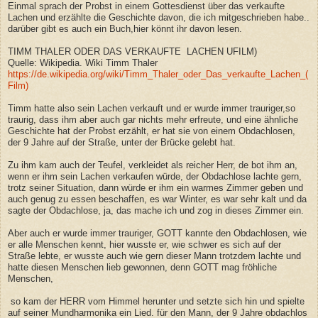
Einmal sprach der Probst in einem Gottesdienst über das verkaufte
Lachen und erzählte die Geschichte davon, die ich mitgeschrieben habe..
darüber gibt es auch ein Buch,hier könnt ihr davon lesen.
TIMM THALER ODER DAS VERKAUFTE LACHEN UFILM)
Quelle: Wikipedia. Wiki Timm Thaler
https://de.wikipedia.org/wiki/Timm_Thaler_oder_Das_verkaufte_Lachen_(
Film)
Timm hatte also sein Lachen verkauft und er wurde immer trauriger,so
traurig, dass ihm aber auch gar nichts mehr erfreute, und eine ähnliche
Geschichte hat der Probst erzählt, er hat sie von einem Obdachlosen,
der 9 Jahre auf der Straße, unter der Brücke gelebt hat.
Zu ihm kam auch der Teufel, verkleidet als reicher Herr, de bot ihm an,
wenn er ihm sein Lachen verkaufen würde, der Obdachlose lachte gern,
trotz seiner Situation, dann würde er ihm ein warmes Zimmer geben und
auch genug zu essen beschaffen, es war Winter, es war sehr kalt und da
sagte der Obdachlose, ja, das mache ich und zog in dieses Zimmer ein.
Aber auch er wurde immer trauriger, GOTT kannte den Obdachlosen, wie
er alle Menschen kennt, hier wusste er, wie schwer es sich auf der
Straße lebte, er wusste auch wie gern dieser Mann trotzdem lachte und
hatte diesen Menschen lieb gewonnen, denn GOTT mag fröhliche
Menschen,
so kam der HERR vom Himmel herunter und setzte sich hin und spielte
auf seiner Mundharmonika ein Lied. für den Mann, der 9 Jahre obdachlos