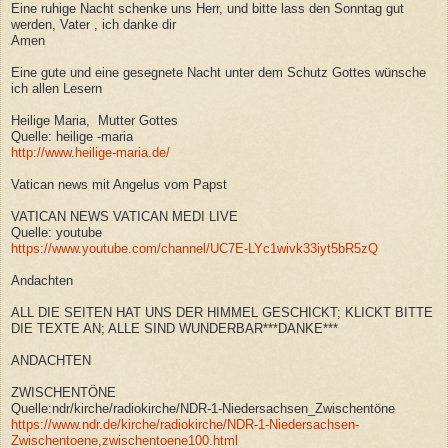
Eine ruhige Nacht schenke uns Herr, und bitte lass den Sonntag gut
werden, Vater , ich danke dir
Amen
Eine gute und eine gesegnete Nacht unter dem Schutz Gottes wünsche
ich allen Lesern
Heilige Maria, Mutter Gottes
Quelle: heilige -maria
http://www.heilige-maria.de/
Vatican news mit Angelus vom Papst
VATICAN NEWS VATICAN MEDI LIVE
Quelle: youtube
https://www.youtube.com/channel/UC7E-LYc1wivk33iyt5bR5zQ
Andachten
ALL DIE SEITEN HAT UNS DER HIMMEL GESCHICKT; KLICKT BITTE
DIE TEXTE AN; ALLE SIND WUNDERBAR***DANKE***
ANDACHTEN
ZWISCHENTÖNE
Quelle:ndr/kirche/radiokirche/NDR-1-Niedersachsen_Zwischentöne
https://www.ndr.de/kirche/radiokirche/NDR-1-Niedersachsen-
Zwischentoene,zwischentoene100.html