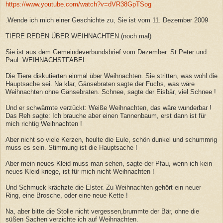
https://www.youtube.com/watch?v=dVR38GpTSog
.Wende ich mich einer Geschichte zu, Sie ist vom 11. Dezember 2009
TIERE REDEN ÜBER WEIHNACHTEN (noch mal)
Sie ist aus dem Gemeindeverbundsbrief vom Dezember. St.Peter und
Paul..WEIHNACHSTFABEL
Die Tiere diskutierten einmal über Weihnachten. Sie stritten, was wohl die
Hauptsache sei. Na klar, Gänsebraten sagte der Fuchs, was wäre
Weihnachten ohne Gänsebraten. Schnee, sagte der Eisbär, viel Schnee !
Und er schwärmte verzückt: Weiße Weihnachten, das wäre wunderbar !
Das Reh sagte: Ich brauche aber einen Tannenbaum, erst dann ist für
mich richtig Weihnachten !
Aber nicht so viele Kerzen, heulte die Eule, schön dunkel und schummrig
muss es sein. Stimmung ist die Hauptsache !
Aber mein neues Kleid muss man sehen, sagte der Pfau, wenn ich kein
neues Kleid kriege, ist für mich nicht Weihnachten !
Und Schmuck krächzte die Elster. Zu Weihnachten gehört ein neuer
Ring, eine Brosche, oder eine neue Kette !
Na, aber bitte die Stolle nicht vergessen,brummte der Bär, ohne die
süßen Sachen verzichte ich auf Weihnachten.