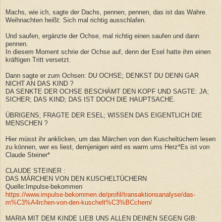
Machs, wie ich, sagte der Dachs, pennen, pennen, das ist das Wahre.
Weihnachten heißt: Sich mal richtig ausschlafen.
Und saufen, ergänzte der Ochse, mal richtig einen saufen und dann
pennen.
In diesem Moment schrie der Ochse auf, denn der Esel hatte ihm einen
kräftigen Tritt versetzt.
Dann sagte er zum Ochsen: DU OCHSE; DENKST DU DENN GAR
NICHT AN DAS KIND ?
DA SENKTE DER OCHSE BESCHÄMT DEN KOPF UND SAGTE: JA;
SICHER; DAS KIND; DAS IST DOCH DIE HAUPTSACHE.
ÜBRIGENS; FRAGTE DER ESEL; WISSEN DAS EIGENTLICH DIE
MENSCHEN ?
Hier müsst ihr anklicken, um das Märchen von den Kuscheltüchern lesen
zu können, wer es liest, demjenigen wird es warm ums Herz*Es ist von
Claude Steiner*
CLAUDE STEINER :
DAS MÄRCHEN VON DEN KUSCHELTÜCHERN
Quelle:Impulse-bekommen
https://www.impulse-bekommen.de/profil/transaktionsanalyse/das-
m%C3%A4rchen-von-den-kuschelt%C3%BCchern/
MARIA MIT DEM KINDE LIEB UNS ALLEN DEINEN SEGEN GIB: