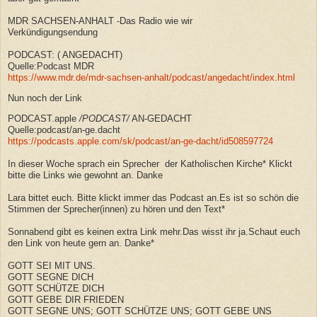
MDR SACHSEN-ANHALT -Das Radio wie wir
Verkündigungsendung
PODCAST: ( ANGEDACHT)
Quelle:Podcast MDR
https://www.mdr.de/mdr-sachsen-anhalt/podcast/angedacht/index.html
Nun noch der Link
PODCAST.apple
/
PODCAST
/
AN-GEDACHT
Quelle:podcast/an-ge.dacht
https://podcasts.apple.com/sk/podcast/an-ge-dacht/id508597724
In dieser Woche sprach
ein Sprecher der Katholischen Kirche* Klickt
bitte die Links wie gewohnt an. Danke
Lara bittet euch. Bitte klickt immer das Podcast an.Es ist so schön die
Stimmen der Sprecher(innen) zu hören und den Text*
Sonnabend gibt es keinen extra Link mehr.Das wisst ihr ja.Schaut euch
den Link von heute gern an. Danke*
GOTT SEI MIT UNS.
GOTT SEGNE DICH
GOTT SCHÜTZE DICH
GOTT GEBE DIR FRIEDEN
GOTT SEGNE UNS; GOTT SCHÜTZE UNS; GOTT GEBE UNS