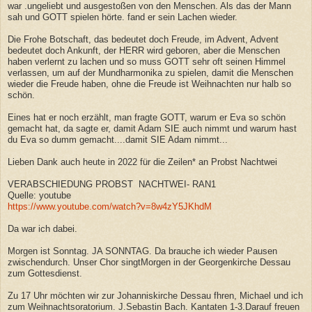
war .ungeliebt und ausgestoßen von den Menschen. Als das der Mann
sah und GOTT spielen hörte. fand er sein Lachen wieder.
Die Frohe Botschaft, das bedeutet doch Freude, im Advent, Advent
bedeutet doch Ankunft, der HERR wird geboren, aber die Menschen
haben verlernt zu lachen und so muss GOTT sehr oft seinen Himmel
verlassen, um auf der Mundharmonika zu spielen, damit die Menschen
wieder die Freude haben, ohne die Freude ist Weihnachten nur halb so
schön.
Eines hat er noch erzählt, man fragte GOTT, warum er Eva so schön
gemacht hat, da sagte er, damit Adam SIE auch nimmt und warum hast
du Eva so dumm gemacht....damit SIE Adam nimmt...
Lieben Dank auch heute in 2022 für die Zeilen* an Probst Nachtwei
VERABSCHIEDUNG PROBST NACHTWEI- RAN1
Quelle: youtube
https://www.youtube.com/watch?v=8w4zY5JKhdM
Da war ich dabei.
Morgen ist Sonntag. JA SONNTAG. Da brauche ich wieder Pausen
zwischendurch. Unser Chor singtMorgen in der Georgenkirche Dessau
zum Gottesdienst.
Zu 17 Uhr möchten wir zur Johanniskirche Dessau fhren, Michael und ich
zum Weihnachtsoratorium. J.Sebastin Bach. Kantaten 1-3.Darauf freuen