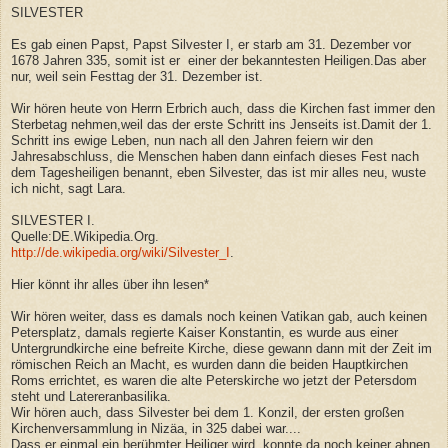
SILVESTER
Es gab einen Papst, Papst Silvester I, er starb am 31. Dezember vor
1678 Jahren 335, somit ist er einer der bekanntesten Heiligen.Das aber
nur, weil sein Festtag der 31. Dezember ist.
Wir hören heute von Herrn Erbrich auch, dass die Kirchen fast immer den
Sterbetag nehmen,weil das der erste Schritt ins Jenseits ist.Damit der 1.
Schritt ins ewige Leben, nun nach all den Jahren feiern wir den
Jahresabschluss, die Menschen haben dann einfach dieses Fest nach
dem Tagesheiligen benannt, eben Silvester, das ist mir alles neu, wuste
ich nicht, sagt Lara.
SILVESTER I.
Quelle:DE.Wikipedia.Org.
http://de.wikipedia.org/wiki/Silvester_I
.
Hier könnt ihr alles über ihn lesen*
Wir hören weiter, dass es damals noch keinen Vatikan gab, auch keinen
Petersplatz, damals regierte Kaiser Konstantin, es wurde aus einer
Untergrundkirche eine befreite Kirche, diese gewann dann mit der Zeit im
römischen Reich an Macht, es wurden dann die beiden Hauptkirchen
Roms errichtet, es waren die alte Peterskirche wo jetzt der Petersdom
steht und Latereranbasilika.
Wir hören auch, dass Silvester bei dem 1. Konzil, der ersten großen
Kirchenversammlung in Nizäa, in 325 dabei war....
Dass er einmal ein berühmter Heiliger wird, konnte da noch keiner ahnen,