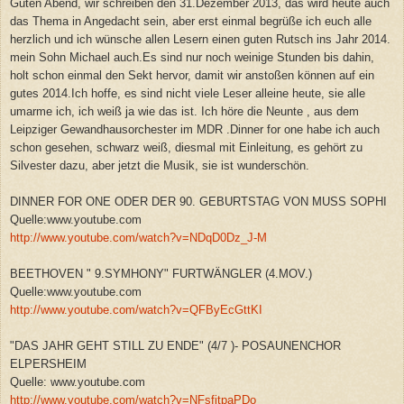
Guten Abend, wir schreiben den 31.Dezember 2013, das wird heute auch
das Thema in Angedacht sein, aber erst einmal begrüße ich euch alle
herzlich und ich wünsche allen Lesern einen guten Rutsch ins Jahr 2014.
mein Sohn Michael auch.Es sind nur noch weinige Stunden bis dahin,
holt schon einmal den Sekt hervor, damit wir anstoßen können auf ein
gutes 2014.Ich hoffe, es sind nicht viele Leser alleine heute, sie alle
umarme ich, ich weiß ja wie das ist. Ich höre die Neunte , aus dem
Leipziger Gewandhausorchester im MDR .Dinner for one habe ich auch
schon gesehen, schwarz weiß, diesmal mit Einleitung, es gehört zu
Silvester dazu, aber jetzt die Musik, sie ist wunderschön.
DINNER FOR ONE ODER DER 90. GEBURTSTAG VON MUSS SOPHI
Quelle:www.youtube.com
http://www.youtube.com/watch?v=NDqD0Dz_J-M
BEETHOVEN " 9.SYMHONY" FURTWÄNGLER (4.MOV.)
Quelle:www.youtube.com
http://www.youtube.com/watch?v=QFByEcGttKI
"DAS JAHR GEHT STILL ZU ENDE" (4/7 )- POSAUNENCHOR
ELPERSHEIM
Quelle: www.youtube.com
http://www.youtube.com/watch?v=NFsfjtpaPDo