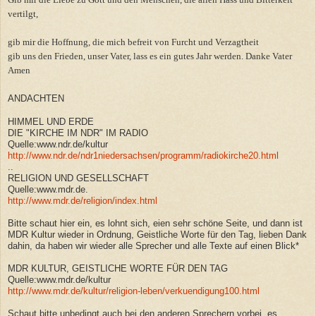
vertilgt,
gib mir die Hoffnung, die mich befreit von Furcht und Verzagtheit
gib uns den Frieden, unser Vater, lass es ein gutes Jahr werden. Danke Vater
Amen
ANDACHTEN
HIMMEL UND ERDE
DIE "KIRCHE IM NDR" IM RADIO
Quelle:www.ndr.de/kultur
http://www.ndr.de/ndr1niedersachsen/programm/radiokirche20.html
..
RELIGION UND GESELLSCHAFT
Quelle:www.mdr.de.
http://www.mdr.de/religion/index.html
Bitte schaut hier ein, es lohnt sich, eien sehr schöne Seite, und dann ist
MDR Kultur wieder in Ordnung, Geistliche Worte für den Tag, lieben Dank
dahin, da haben wir wieder alle Sprecher und alle Texte auf einen Blick*
MDR KULTUR,
GEISTLICHE WORTE FÜR DEN TAG
Quelle:www.mdr.de/kultur
http://www.mdr.de/kultur/religion-leben/verkuendigung100.html
Schaut bitte unbedingt auch bei den anderen Sprechern vorbei, es