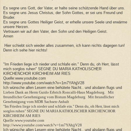
Es segne uns Gott, der Vater, er halte seine schützende Hand über uns.
Es segne uns Jesus Christus, der Sohn Gottes, er sei uns Freund und
Bruder.
Es segne uns Gottes Heiliger Geist, er erhelle unsere Seele und erwärme
unsere Herzen.
Vertrauen wir auf den Vater, den Sohn und den Heiligen Geist.
Amen
Hier schiebt sich wieder alles zusammen, ich kann nichts dagegen tun!
Denn ich sehe hier nichts!
"Im Frieden liege ich nieder und schlafe ein." Denn du, oh Herr, lässt
mich sorglos ruhen"
SEGNE DU MARIA KATHOLISCHER
KIRCHENCHOR KIRCHHEIM AM RIES
Quelle:www.youtube.com
http://www.youtube.com/watch?v=1m7YAhjjV28
Ich wünsche allen Lesern eine behütete Nacht.. und alsdann flugs und
Lieben Dank an Herrn Guido Erbrich Roncalli-Haus Magdeburg. Mit
freundlicher Genehmigung vom Bistum Magdeburg Mit freundlicher
Genehmigung vom MDR Sachsen-Anhalt
"Im Frieden liege ich nieder und schlafe ein." Denn du, oh Herr, lässt mich
sorglos ruhen"
SEGNE DU MARIA KATHOLISCHER KIRCHENCHOR
KIRCHHEIM AM RIES
Quelle:www.youtube.com
http://www.youtube.com/watch?v=1m7YAhjjV28
Ich wünsche allen Lesern eine behütete Nacht.. und alsdann flugs und