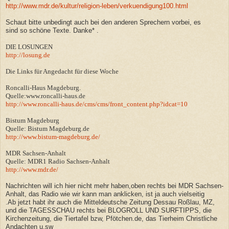
http://www.mdr.de/kultur/religion-leben/verkuendigung100.html
Schaut bitte unbedingt auch bei den anderen Sprechern vorbei, es
sind so schöne Texte. Danke* .
DIE LOSUNGEN
http://losung.de
Die Links für Angedacht für diese Woche
Roncalli-Haus Magdeburg.
Quelle:www.roncalli-haus.de
http://www.roncalli-haus.de/cms/cms/front_content.php?idcat=10
Bistum Magdeburg
Quelle: Bistum Magdeburg.de
http://www.bistum-magdeburg.de/
MDR Sachsen-Anhalt
Quelle: MDR1 Radio Sachsen-Anhalt
http://www.mdr.de/
Nachrichten will ich hier nicht mehr haben,oben rechts bei MDR Sachsen-
Anhalt, das Radio wie wir kann man anklicken, ist ja auch vielseitig
.Ab jetzt habt ihr auch die Mitteldeutsche Zeitung Dessau Roßlau, MZ,
und die TAGESSCHAU rechts bei BLOGROLL UND SURFTIPPS, die
Kirchenzeitung, die Tiertafel bzw, Pfötchen.de, das
Tierheim Christliche
Andachten u.sw