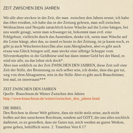
ZEIT ZWISCHEN DEN JAHREN
Wir alle aber stecken in der Zeit, die man zwischen den Jahren nennt; ich habe
das öfter erwähnt, ich habe das in der Zeitung gelesen, man soll zwischen
Weihnachten und Neujahr tatsächlich keine Wäsche auf die Leine hängen, bei
uns wurde gesagt, wenn man schwanger ist, bekommt man evtl. eine
Fehlgeburt, vielleicht durch das Ausrenken, denke ich, wenn man Wäsche auf
die Leine hängt, aber das, so stand es heute in der Zeitung, ist ja kaum noch, es
gibt ja auch Wäschetrockner.Das also zum Aberglauben, aber es gibt auch
etwas was Glück bringen soll, man stecke eine silbrige Schuppe vom
Silvesterkarpfen in die Geldbörse und hat dann immer Geld bei der Hand, es
wird nie alle, na das lohnt sich doch*.
Aber nun wirklich zu der Zeit ZWISCHEN DEN JAHREN, diese Zeit soll eine
Zeit der Stille, der Besinnung zu sich selber sein, ich denke, dass das gut tut,
weg von dem Alttagsstress, rein in die Stille.Aber es gibt auch Brauchtümer,
lest mal, ist interessant***
ZEIT ZWISCHEN DEN JAHREN
Quelle: Brauchtum.de Winter Zwischen den Jahren
http://www.brauchtum.de/winter/zwischen_den_jahren.html
DIE BIBEL
Den Reichen in dieser Welt gebiete, dass sie nicht stolz seine, auch nicht
hoffen auf den unsicheren Reichtum, sondern auf GOTT, der uns alles reichlich
darbietet, es zu genießen, dass sie Gutes tun, reich werden an guten Werken,
gerne geben, behilflich seien. 2. Timethus Vers 6.17