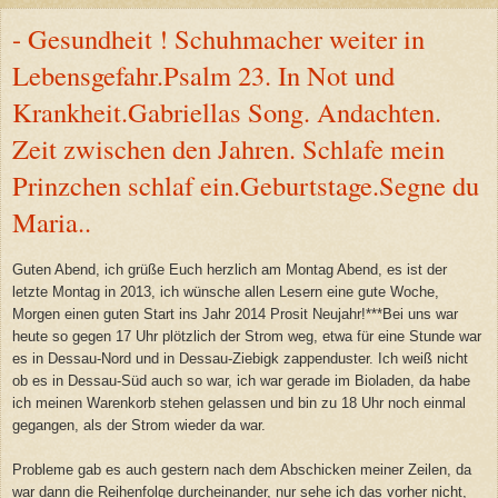
- Gesundheit ! Schuhmacher weiter in
Lebensgefahr.Psalm 23. In Not und
Krankheit.Gabriellas Song. Andachten.
Zeit zwischen den Jahren. Schlafe mein
Prinzchen schlaf ein.Geburtstage.Segne du
Maria..
Guten Abend, ich grüße Euch herzlich am Montag Abend, es ist der
letzte Montag in 2013, ich wünsche allen Lesern eine gute Woche,
Morgen einen guten Start ins Jahr 2014 Prosit Neujahr!***Bei uns war
heute so gegen 17 Uhr plötzlich der Strom weg, etwa für eine Stunde war
es in Dessau-Nord und in Dessau-Ziebigk zappenduster. Ich weiß nicht
ob es in Dessau-Süd auch so war, ich war gerade im Bioladen, da habe
ich meinen Warenkorb stehen gelassen und bin zu 18 Uhr noch einmal
gegangen, als der Strom wieder da war.
Probleme gab es auch gestern nach dem Abschicken meiner Zeilen, da
war dann die Reihenfolge durcheinander, nur sehe ich das vorher nicht,