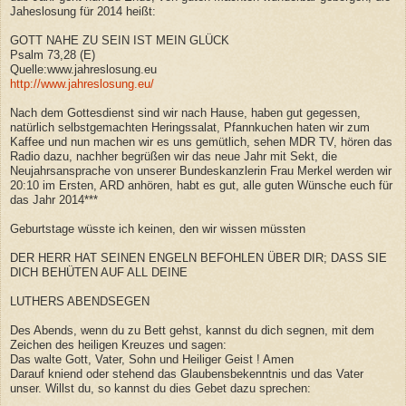
Jaheslosung für 2014 heißt:
GOTT NAHE ZU SEIN IST MEIN GLÜCK
Psalm 73,28 (E)
Quelle:www.jahreslosung.eu
http://www.jahreslosung.eu/
Nach dem Gottesdienst sind wir nach Hause, haben gut gegessen,
natürlich selbstgemachten Heringssalat, Pfannkuchen haten wir zum
Kaffee und nun machen wir es uns gemütlich, sehen MDR TV, hören das
Radio dazu, nachher begrüßen wir das neue Jahr mit Sekt, die
Neujahrsansprache von unserer Bundeskanzlerin Frau Merkel werden wir
20:10 im Ersten, ARD anhören, habt es gut, alle guten Wünsche euch für
das Jahr 2014***
Geburtstage wüsste ich keinen, den wir wissen müssten
DER HERR HAT SEINEN ENGELN BEFOHLEN ÜBER DIR; DASS SIE
DICH BEHÜTEN AUF ALL DEINE
LUTHERS ABENDSEGEN
Des Abends, wenn du zu Bett gehst, kannst du dich segnen, mit dem
Zeichen des heiligen Kreuzes und sagen:
Das walte Gott, Vater, Sohn und Heiliger Geist ! Amen
Darauf kniend oder stehend das Glaubensbekenntnis und das Vater
unser. Willst du, so kannst du dies Gebet dazu sprechen: