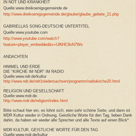
IN NOT UND KRANKHEIT
Quelle:www.dreikoenigsgemeinde.de
http://www.dreikoenigsgemeinde.de/glaube/glaube_gebete_21.php
GABRIELLAS SONG-DEUTSCHE UNTERTITEL
Quelle:www.youtube.com
http://www.youtube.com/watch?
feature=player_embedded&v=Uf6HC9xN7Wo
ANDACHTEN
HIMMEL UND ERDE
DIE "KIRCHE IM NDR" IM RADIO
Quelle:www.ndr.de/kultur
http://www.ndr.de/ndr1niedersachsen/programm/radiokirche20.html
..
RELIGION UND GESELLSCHAFT
Quelle:www.mdr.de.
http://www.mdr.de/religion/index.html
Bitte schaut hier ein, es lohnt sich, eien sehr schöne Seite, und dann ist
MDR Kultur wieder in Ordnung, Geistliche Worte für den Tag, lieben Dank
dahin, da haben wir wieder alle Sprecher und alle Texte auf einen Blick*
MDR KULTUR,
GEISTLICHE WORTE FÜR DEN TAG
Quelle:www.mdr.de/kultur