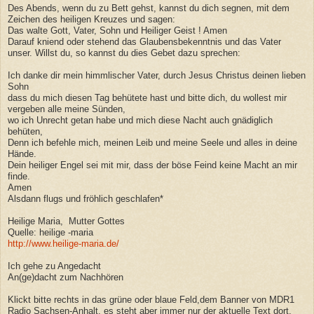
Des Abends, wenn du zu Bett gehst, kannst du dich segnen, mit dem
Zeichen des heiligen Kreuzes und sagen:
Das walte Gott, Vater, Sohn und Heiliger Geist ! Amen
Darauf kniend oder stehend das Glaubensbekenntnis und das Vater
unser. Willst du, so kannst du dies Gebet dazu sprechen:
Ich danke dir mein himmlischer Vater, durch Jesus Christus deinen lieben
Sohn
dass du mich diesen Tag behütete hast und bitte dich, du wollest mir
vergeben alle meine Sünden,
wo ich Unrecht getan habe und mich diese Nacht auch gnädiglich
behüten,
Denn ich befehle mich, meinen Leib und meine Seele und alles in deine
Hände.
Dein heiliger Engel sei mit mir, dass der böse Feind keine Macht an mir
finde.
Amen
Alsdann flugs und fröhlich geschlafen*
Heilige Maria, Mutter Gottes
Quelle: heilige -maria
http://www.heilige-maria.de/
Ich gehe zu Angedacht
An(ge)dacht zum Nachhören
Klickt bitte rechts in das grüne oder blaue Feld,dem Banner von MDR1
Radio Sachsen-Anhalt, es steht aber immer nur der aktuelle Text dort,