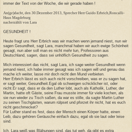
immer der Text von der Woche, die wir gerade haben !
An(ge)dacht, den 30.Dezember 2013, Sprecher Herr Guido Erbrich,Roncalli-
Haus Magdeburg
nacherzählt von Lara
GESUNDHEIT !
Heute fragt uns Herr Erbrich was wir machen wenn jemand niest, nun wir
sagen Gesundheit, sagt Lara, manchmal haben wir auch ewige Schönheit
gesagt, nun aber soll man es nicht mehr tun, Professoren aus
Deutschland, sagen, dass sei unhöflich Gesundheit zu sagen.
Mich interessiert das nicht, sagt Lara, ich sage weiter Gesundheit wenn
jemand niest, ich habe immer gesagt was ich sagen will und genau das
mache ich weiter, lasse mir doch nicht den Mund verbieten.
Herr Erbrich lässt es sich auch nicht vorschreiben, was er zu sagen hat,
er sagt weiter, Gesundheit.Egal ob schweigen schicklicher ist, oder
nicht.Er sagt, dass er da den Luther lobt, auch als Katholik, Luther, der
Martin, hatte oft Gäste, seine Frau musste immer für viele kochen, als
sie nun wieder zu Tisch saßen, da war es stille, da sagte Martin Luther
zu seinen Tischgästen, warum rülpset und pforzet ihr nicht, hat es euch
nicht geschmecket?
Für Luther stand es fest, dass der Mensch einen Körper hatte, einen
Leib, dazu gehören Geräusche einfach dazu, egal ob sie laut oder leise
sind.
Ich, Lara weiß was Blähungen sind, das tut weh, da gibt es extra