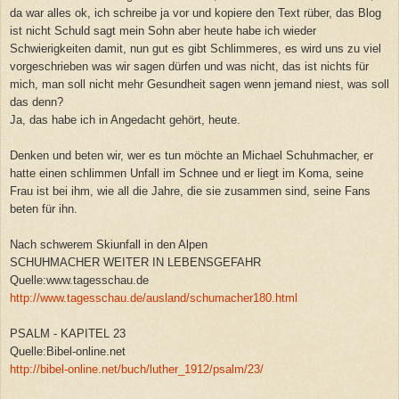
da war alles ok, ich schreibe ja vor und kopiere den Text rüber, das Blog
ist nicht Schuld sagt mein Sohn aber heute habe ich wieder
Schwierigkeiten damit, nun gut es gibt Schlimmeres, es wird uns zu viel
vorgeschrieben was wir sagen dürfen und was nicht, das ist nichts für
mich, man soll nicht mehr Gesundheit sagen wenn jemand niest, was soll
das denn?
Ja, das habe ich in Angedacht gehört, heute.
Denken und beten wir, wer es tun möchte an Michael Schuhmacher, er
hatte einen schlimmen Unfall im Schnee und er liegt im Koma, seine
Frau ist bei ihm, wie all die Jahre, die sie zusammen sind, seine Fans
beten für ihn.
Nach schwerem Skiunfall in den Alpen
SCHUHMACHER WEITER IN LEBENSGEFAHR
Quelle:www.tagesschau.de
http://www.tagesschau.de/ausland/schumacher180.html
PSALM - KAPITEL 23
Quelle:Bibel-online.net
http://bibel-online.net/buch/luther_1912/psalm/23/