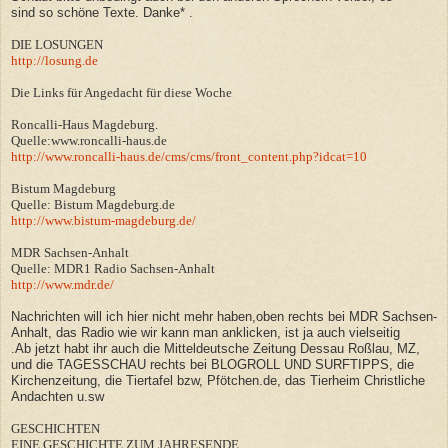
sind so schöne Texte. Danke* .
DIE LOSUNGEN
http://losung.de
Die Links für Angedacht für diese Woche
Roncalli-Haus Magdeburg.
Quelle:www.roncalli-haus.de
http://www.roncalli-haus.de/cms/cms/front_content.php?idcat=10
Bistum Magdeburg
Quelle: Bistum Magdeburg.de
http://www.bistum-magdeburg.de/
MDR Sachsen-Anhalt
Quelle: MDR1 Radio Sachsen-Anhalt
http://www.mdr.de/
Nachrichten will ich hier nicht mehr haben,oben rechts bei MDR Sachsen-
Anhalt, das Radio wie wir kann man anklicken, ist ja auch vielseitig
.Ab jetzt habt ihr auch die Mitteldeutsche Zeitung Dessau Roßlau, MZ,
und die TAGESSCHAU rechts bei BLOGROLL UND SURFTIPPS, die
Kirchenzeitung, die Tiertafel bzw, Pfötchen.de, das
Tierheim Christliche
Andachten u.sw
GESCHICHTEN
EINE GESCHICHTE ZUM JAHRESENDE