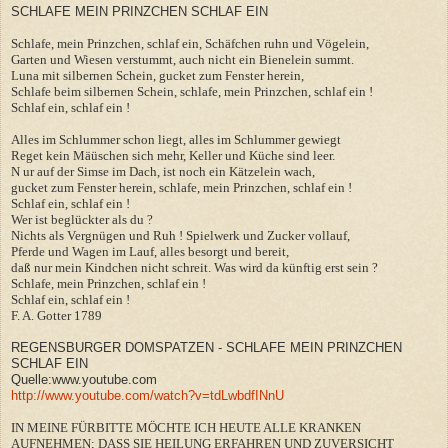
SCHLAFE MEIN PRINZCHEN SCHLAF EIN
Schlafe, mein Prinzchen, schlaf ein, Schäfchen ruhn und Vögelein,
Garten und Wiesen verstummt, auch nicht ein Bienelein summt.
Luna mit silbernen Schein, gucket zum Fenster herein,
Schlafe beim silbernen Schein, schlafe, mein Prinzchen, schlaf ein !
Schlaf ein, schlaf ein !
Alles im Schlummer schon liegt, alles im Schlummer gewiegt
Reget kein Mäüschen sich mehr, Keller und Küche sind leer.
N ur auf der Simse im Dach, ist noch ein Kätzelein wach,
gucket zum Fenster herein, schlafe, mein Prinzchen, schlaf ein !
Schlaf ein, schlaf ein !
Wer ist beglückter als du ?
Nichts als Vergnügen und Ruh ! Spielwerk und Zucker vollauf,
Pferde und Wagen im Lauf, alles besorgt und bereit,
daß nur mein Kindchen nicht schreit. Was wird da künftig erst sein ?
Schlafe, mein Prinzchen, schlaf ein !
Schlaf ein, schlaf ein !
F. A. Gotter 1789
REGENSBURGER DOMSPATZEN - SCHLAFE MEIN PRINZCHEN
SCHLAF EIN
Quelle:www.youtube.com
http://www.youtube.com/watch?v=tdLwbdfINnU
IN MEINE FÜRBITTE MÖCHTE ICH HEUTE ALLE KRANKEN
AUFNEHMEN; DASS SIE HEILUNG ERFAHREN UND ZUVERSICHT