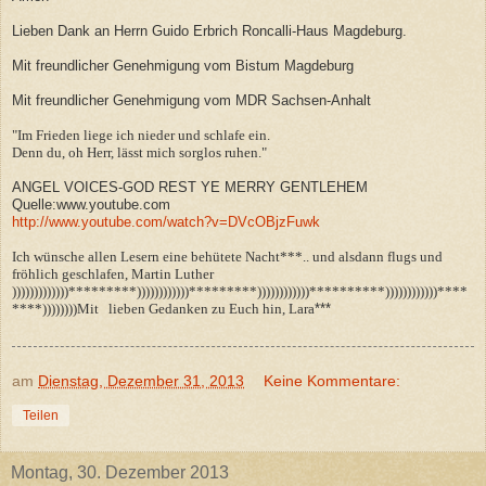
Lieben Dank an Herrn Guido Erbrich Roncalli-Haus Magdeburg.
Mit freundlicher Genehmigung vom Bistum Magdeburg
Mit freundlicher Genehmigung vom MDR Sachsen-Anhalt
"Im Frieden liege ich nieder und schlafe ein.
Denn du, oh Herr, lässt mich sorglos ruhen."
ANGEL VOICES-GOD REST YE MERRY GENTLEHEM
Quelle:www.youtube.com
http://www.youtube.com/watch?v=DVcOBjzFuwk
Ich wünsche allen Lesern eine behütete Nacht***.. und alsdann flugs und
fröhlich geschlafen, Martin Luther
)))))))))))))*********))))))))))))*********))))))))))))**********))))))))))))****
****))))))))Mit lieben Gedanken zu Euch hin, Lara
***
am
Dienstag, Dezember 31, 2013
Keine Kommentare:
Teilen
Montag, 30. Dezember 2013