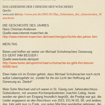
DAS GEHEIMNIS DER CHINESISCHEN WÄSCHEREI
Quelle:
www.zeit.de
http://www.zeit.de/2001/01/Das_Geheimnis_der_chinesischen_W
aescherei
DIE GESCHICHTE DES JAHRES
Hans Christian Andersen
Quelle:www.internet-maerchen.de
http://www.internet-maerchen.de/maerchen/geschichte-des-jahres.htm
MEIN TAG
Beten und hoffen wir weiter um Michael Schuhmachers Genesung
ES GEHT IHM BESSER !
Quelle:www.bunte.de/sport
http://www.bunte.de/sport/michael-schumacher-es-geht-ihm-besser-
65690.html
Eben habe ich im Ersten gehört, dass Michael Schuhmacher noch nicht
außer Lebensgefahr ist, zündet für ihn ein Licht der Hoffnung auf
Genesung an, Danke*
Mein Sohn Mochael und ich waren in St. Georg zum Jahresabschluss-
Gottesdienst, mit unseren Kirchenpräsidenten Joachim Liebig, heute
wurden wir gleich am Eingang freundlich begrüßt, die Predigt war gut, die
Lieder angepasst an den Abschluss von 2013, EG Nr 63, 58, und andere,
das Jahr geht nun zu Ende, von guten Mächten wunderbar geborgen, die