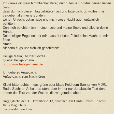
Ich danke dir mein himmlischer Vater, durch Jesus Christus deinen lieben
Sohn
dass du mich diesen Tag behütete hast und bitte dich, du wollest mir
vergeben alle meine Sünden,
wo ich Unrecht getan habe und mich diese Nacht auch gnädiglich
behüten,
Denn ich befehle mich, meinen Leib und meine Seele und alles in deine
Hände.
Dein heiliger Engel sei mit mir, dass der böse Feind keine Macht an mir
finde.
Amen
Alsdann flugs und fröhlich geschlafen*
Heilige Maria, Mutter Gottes
Quelle: heilige -maria
http://www.heilige-maria.de/
Ich gehe zu Angedacht
An(ge)dacht zum Nachhören
Klickt bitte rechts in das grüne oder blaue Feld,dem Banner von MDR1
Radio Sachsen-Anhalt, es steht aber immer nur der aktuelle Text dort,
immer der Text von der Woche, die wir gerade haben !
An(ge)dacht, den 31.Dezember 2013, Sprecher Herr Guido Erbrich,Roncalli-
Haus Magdeburg
nacherzählt von Lara