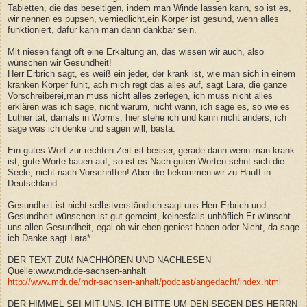
Tabletten, die das beseitigen, indem man Winde lassen kann, so ist es,
wir nennen es pupsen, verniedlicht,ein Körper ist gesund, wenn alles
funktioniert, dafür kann man dann dankbar sein.
Mit niesen fängt oft eine Erkältung an, das wissen wir auch, also
wünschen wir Gesundheit!
Herr Erbrich sagt, es weiß ein jeder, der krank ist, wie man sich in einem
kranken Körper fühlt, ach mich regt das alles auf, sagt Lara, die ganze
Vorschreiberei,man muss nicht alles zerlegen, ich muss nicht alles
erklären was ich sage, nicht warum, nicht wann, ich sage es, so wie es
Luther tat, damals in Worms, hier stehe ich und kann nicht anders, ich
sage was ich denke und sagen will, basta.
Ein gutes Wort zur rechten Zeit ist besser, gerade dann wenn man krank
ist, gute Worte bauen auf, so ist es.Nach guten Worten sehnt sich die
Seele, nicht nach Vorschriften! Aber die bekommen wir zu Hauff in
Deutschland.
Gesundheit ist nicht selbstverständlich sagt uns Herr Erbrich und
Gesundheit wünschen ist gut gemeint, keinesfalls unhöflich.Er wünscht
uns allen Gesundheit, egal ob wir eben geniest haben oder Nicht, da sage
ich Danke sagt Lara*
DER TEXT ZUM NACHHÖREN UND NACHLESEN
Quelle:www.mdr.de-sachsen-anhalt
http://www.mdr.de/mdr-sachsen-anhalt/podcast/angedacht/index.html
DER HIMMEL SEI MIT UNS, ICH BITTE UM DEN SEGEN DES HERRN