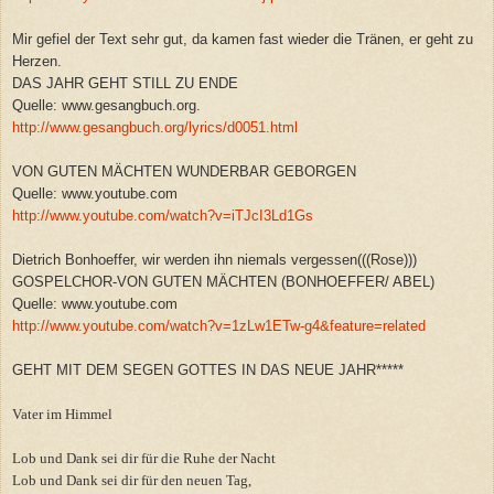
Mir gefiel der Text sehr gut, da kamen fast wieder die Tränen, er geht zu
Herzen.
DAS JAHR GEHT STILL ZU ENDE
Quelle: www.gesangbuch.org.
http://www.gesangbuch.org/lyrics/d0051.html
VON GUTEN MÄCHTEN WUNDERBAR GEBORGEN
Quelle: www.youtube.com
http://www.youtube.com/watch?v=iTJcI3Ld1Gs
Dietrich Bonhoeffer, wir werden ihn niemals vergessen(((Rose)))
GOSPELCHOR-VON GUTEN MÄCHTEN (BONHOEFFER/ ABEL)
Quelle: www.youtube.com
http://www.youtube.com/watch?v=1zLw1ETw-g4&feature=related
GEHT MIT DEM SEGEN GOTTES IN DAS NEUE JAHR*****
Vater im Himmel
Lob und Dank sei dir für die Ruhe der Nacht
Lob und Dank sei dir für den neuen Tag,