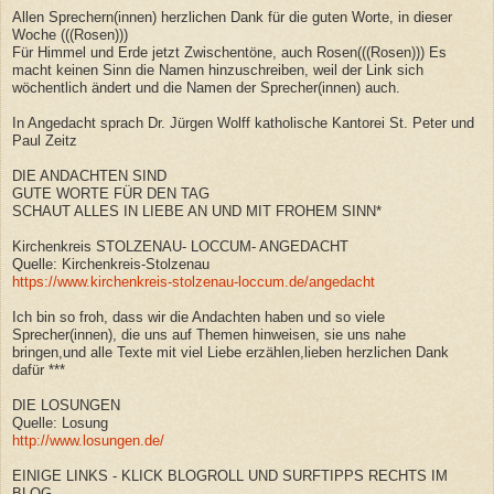
Allen Sprechern(innen) herzlichen Dank für die guten Worte, in dieser
Woche (((Rosen)))
Für Himmel und Erde jetzt Zwischentöne, auch Rosen(((Rosen))) Es
macht keinen Sinn die Namen hinzuschreiben, weil der Link sich
wöchentlich ändert und die Namen der Sprecher(innen) auch.
In Angedacht sprach Dr. Jürgen Wolff katholische Kantorei St. Peter und
Paul Zeitz
DIE ANDACHTEN SIND
GUTE WORTE FÜR DEN TAG
SCHAUT ALLES IN LIEBE AN UND MIT FROHEM SINN*
Kirchenkreis STOLZENAU- LOCCUM- ANGEDACHT
Quelle: Kirchenkreis-Stolzenau
https://www.kirchenkreis-stolzenau-loccum.de/angedacht
Ich bin so froh, dass wir die Andachten haben und so viele
Sprecher(innen), die uns auf Themen hinweisen, sie uns nahe
bringen,und alle Texte mit viel Liebe erzählen,lieben herzlichen Dank
dafür ***
DIE LOSUNGEN
Quelle: Losung
http://www.losungen.de/
EINIGE LINKS - KLICK BLOGROLL UND SURFTIPPS RECHTS IM
BLOG.