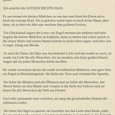
Ich schreibe die GUTGESCHICHTE-DAJA
Es war einmal ein kleines Mädchen, es war das erste Kind der Eltern ud es
blieb das einzige Kind. Als es geboren wurde hatte es noch keine Haare, aber
dann, als es über ein Jahr war, wuchsen ihm goldene Locken,
Ein Glückskind sagten die Leute, ein Engel meinten die anderen und bald
begann das kleine Mädchen zu krabbeln, dann zu laufen und schon sprach es
die ersten Worte und seinen Namen konnte es auch schon sagen, und alles was
es sagte, klang wie Musik,
So auch ihr Name, der Daja war, das bedeutet Licht und das wurde sie auch, sie
wurde ein Licht für alle Menschen, die sie ansahen, mit ihren großen blauen
Augen sah sie jeden Menschen direkt ins Herz.
Sie wurde erwachsen ud aus ihr wurde ein hilfreiches Mädchen, eine gute Sele,
ein Engel in Menschengestalt. Sie liebte die Tiere und verstand ihre Sprache,
Sie liebte die Blumen und alle Pflanzen und sie liebte die Menschen. Am
Abend faltete sie ihre Hände und versank in die Stille des Gebetes und sie
betete für alle Menschen der Welt um Frieden
Um Liebe zueinander und verstehen, sie sang mit glockenheller Stimme die
schönsten Lieder,
Sie lernte die Orgel zu spielen, sie leuchtete wie das Licht einer Kerze, jeder,
der sie ansah wurde gesund, jeder den sie berührte, begann froh in die Zukunft