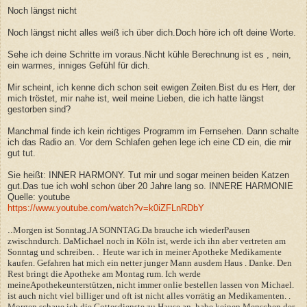
Noch längst nicht
Noch längst nicht alles weiß ich über dich.Doch höre ich oft deine Worte.
Sehe ich deine Schritte im voraus.Nicht kühle Berechnung ist es , nein,
ein warmes, inniges Gefühl für dich.
Mir scheint, ich kenne dich schon seit ewigen Zeiten.Bist du es Herr, der
mich tröstet, mir nahe ist, weil meine Lieben, die ich hatte längst
gestorben sind?
Manchmal finde ich kein richtiges Programm im Fernsehen. Dann schalte
ich das Radio an. Vor dem Schlafen gehen lege ich eine CD ein, die mir
gut tut.
Sie heißt: INNER HARMONY. Tut mir und sogar meinen beiden Katzen
gut.Das tue ich wohl schon über 20 Jahre lang so. INNERE HARMONIE
Quelle: youtube
https://www.youtube.com/watch?v=k0iZFLnRDbY
..
Morgen ist Sonntag.JA SONNTAG.Da brauche ich wiederPausen
zwischndurch. DaMichael noch in Köln ist, werde ich ihn aber vertreten am
Sonntag und schreiben. . Heute war ich in meiner Apotheke Medikamente
kaufen. Gefahren hat mich ein netter junger Mann ausdem Haus . Danke. Den
Rest bringt die Apotheke am Montag rum. Ich werde
meineApothekeunterstützen, nicht immer onlie bestellen lassen von Michael.
ist auch nicht viel billiger und oft ist nicht alles vorrätig an Medikamenten. .
Morgen schaue ich die Gottesdienste zu Hause an, habe keinen Menschen der