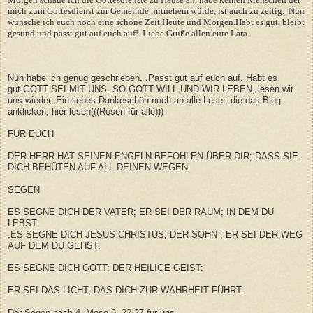
mich zum Gottesdienst zur Gemeinde mitnehem würde, ist auch zu zeitig. Nun
wünsche ich euch noch eine schöne Zeit Heute und Morgen.Habt es gut, bleibt
gesund und passt gut auf euch auf! Liebe Grüße allen eure Lara
Nun habe ich genug geschrieben, .Passt gut auf euch auf. Habt es
gut.GOTT SEI MIT UNS. SO GOTT WILL UND WIR LEBEN, lesen wir
uns wieder. Ein liebes Dankeschön noch an alle Leser, die das Blog
anklicken, hier lesen(((Rosen für alle)))
FÜR EUCH
DER HERR HAT SEINEN ENGELN BEFOHLEN ÜBER DIR; DASS SIE
DICH BEHÜTEN AUF ALL DEINEN WEGEN
SEGEN
ES SEGNE DICH DER VATER; ER SEI DER RAUM; IN DEM DU
LEBST
.ES SEGNE DICH JESUS CHRISTUS; DER SOHN ; ER SEI DER WEG
AUF DEM DU GEHST.
ES SEGNE DICH GOTT; DER HEILIGE GEIST;
ER SEI DAS LICHT; DAS DICH ZUR WAHRHEIT FÜHRT.
Der Segen nach 4. Mose 6. 22-27 für uns