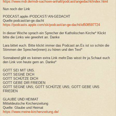
https://www.mdr.de/mdr-sachsen-anhalt/podcast/angedacht/index.html
Nun noch der Link
PODCAST.apple
/
PODCAST
/
AN-GEDACHT
Quelle:podcast/an-ge.dacht
https://podcasts.apple.com/sk/podcast/an-ge-dacht/id508597724
In dieser Woche sprach
ein Sprecher der Katholischen Kirche* Klickt
bitte die Links wie gewohnt an. Danke
Lara bittet euch. Bitte klickt immer das Podcast an.Es ist so schön die
Stimmen der Sprecher(innen) zu hören und den Text*
Sonnabend gibt es keinen extra Link mehr.Das wisst ihr ja.Schaut euch
den Link von heute gern an. Danke*
GOTT SEI MIT UNS.
GOTT SEGNE DICH
GOTT SCHÜTZE DICH
GOTT GEBE DIR FRIEDEN
GOTT SEGNE UNS; GOTT SCHÜTZE UNS; GOTT GEBE UNS
FRIEDEN
GLAUBE UND HEIMAT
Mitteldeutsche Kirchenzeitung
Quelle: Glaube und Heimat
https://www.meine-kirchenzeitung.de/