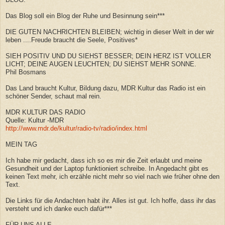
Das Blog soll ein Blog der Ruhe und Besinnung sein***
DIE GUTEN NACHRICHTEN BLEIBEN; wichtig in dieser Welt in der wir
leben ....Freude braucht die Seele, Positives*
SIEH POSITIV UND DU SIEHST BESSER; DEIN HERZ IST VOLLER
LICHT; DEINE AUGEN LEUCHTEN; DU SIEHST MEHR SONNE.
Phil Bosmans
Das Land braucht Kultur, Bildung dazu, MDR Kultur das Radio ist ein
schöner Sender, schaut mal rein.
MDR KULTUR DAS RADIO
Quelle: Kultur -MDR
http://www.mdr.de/kultur/radio-tv/radio/index.html
MEIN TAG
Ich habe mir gedacht, dass ich so es mir die Zeit erlaubt und meine
Gesundheit und der Laptop funktioniert schreibe. In Angedacht gibt es
keinen Text mehr, ich erzähle nicht mehr so viel nach wie früher ohne den
Text.
Die Links für die Andachten habt ihr. Alles ist gut. Ich hoffe, dass ihr das
versteht und ich danke euch dafür***
FÜR UNS ALLE