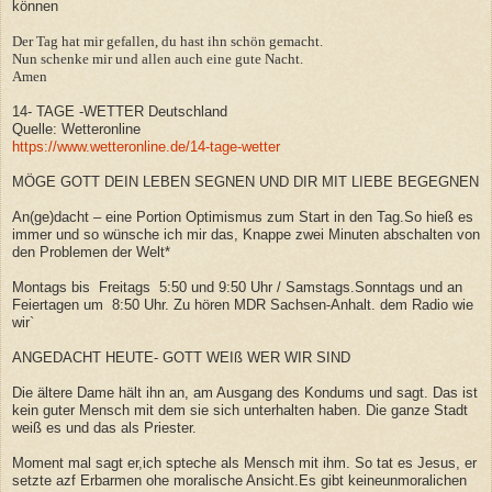
können
Der Tag hat mir gefallen, du hast ihn schön gemacht.
Nun schenke mir und allen auch eine gute Nacht.
Amen
14- TAGE -WETTER Deutschland
Quelle: Wetteronline
https://www.wetteronline.de/14-tage-wetter
MÖGE GOTT DEIN LEBEN SEGNEN UND DIR MIT LIEBE BEGEGNEN
An(ge)dacht – eine Portion Optimismus zum Start in den Tag.So hieß es
immer und so wünsche ich mir das, Knappe zwei Minuten abschalten von
den Problemen der Welt*
Montags bis Freitags 5:50 und 9:50 Uhr / Samstags.Sonntags und an
Feiertagen um 8:50 Uhr. Zu hören MDR Sachsen-Anhalt. dem Radio wie
wir`
ANGEDACHT HEUTE- GOTT WEIß WER WIR SIND
Die ältere Dame hält ihn an, am Ausgang des Kondums und sagt. Das ist
kein guter Mensch mit dem sie sich unterhalten haben. Die ganze Stadt
weiß es und das als Priester.
Moment mal sagt er,ich spteche als Mensch mit ihm. So tat es Jesus, er
setzte azf Erbarmen ohe moralische Ansicht.Es gibt keineunmoralichen