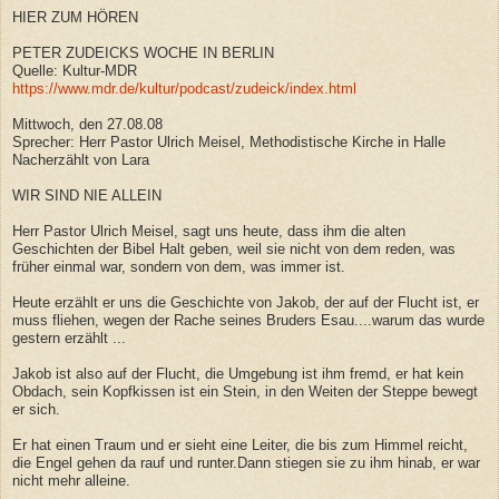
HIER ZUM HÖREN
PETER ZUDEICKS WOCHE IN BERLIN
Quelle: Kultur-MDR
https://www.mdr.de/kultur/podcast/zudeick/index.html
Mittwoch, den 27.08.08
Sprecher: Herr Pastor Ulrich Meisel, Methodistische Kirche in Halle
Nacherzählt von Lara
WIR SIND NIE ALLEIN
Herr Pastor Ulrich Meisel, sagt uns heute, dass ihm die alten
Geschichten der Bibel Halt geben, weil sie nicht von dem reden, was
früher einmal war, sondern von dem, was immer ist.
Heute erzählt er uns die Geschichte von Jakob, der auf der Flucht ist, er
muss fliehen, wegen der Rache seines Bruders Esau....warum das wurde
gestern erzählt ...
Jakob ist also auf der Flucht, die Umgebung ist ihm fremd, er hat kein
Obdach, sein Kopfkissen ist ein Stein, in den Weiten der Steppe bewegt
er sich.
Er hat einen Traum und er sieht eine Leiter, die bis zum Himmel reicht,
die Engel gehen da rauf und runter.Dann stiegen sie zu ihm hinab, er war
nicht mehr alleine.