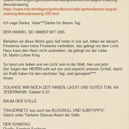
dreundzwanzig
https://www.mdr.de/religion/gottesdienste/radio-gottesdienste-august-
zwanzig-dreiundzwanzig-100.html
Ich sage Danke, Vater***Danke für diesen Tag.
DER HIMMEL SEI IMMER MIT UNS
Behalten wir diese Worte ganz tief innen in uns auf, leben wir danach.
Finsternis kann keine Finsternis vertreiben, das gelingt nur dem Licht.
Hass kann den Hass nicht austreiben, da gelingt nur der Liebe.
Dr. Martin Luther King
So lasst uns lieben und ein Licht sein in der Welt, hier und jetzt.
Der Segen des HERRN ruht auf uns und erquickt unseren Schlaf, damit
wir Kraft haben für den nächsten Tag..seid gesegnet****
Amen
SOLANGE WIR NOCH ZEIT HABEN; LASST UNS GUTES TUN; AN
JEDERMANN: Galater 6,10
RAUM DER STILLE
TRAUERNETZ nun auch bei BLOGROLL UND SURFTIPPS*
Gleich unter Tierheim Dessau-Raum der Stille.
DER SONNTAG
Quelle: Sonntag-Sachsen