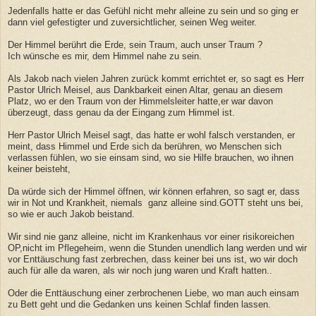
Jedenfalls hatte er das Gefühl nicht mehr alleine zu sein und so ging er
dann viel gefestigter und zuversichtlicher, seinen Weg weiter.
Der Himmel berührt die Erde, sein Traum, auch unser Traum ?
Ich wünsche es mir, dem Himmel nahe zu sein.
Als Jakob nach vielen Jahren zurück kommt errichtet er, so sagt es Herr
Pastor Ulrich Meisel, aus Dankbarkeit einen Altar, genau an diesem
Platz, wo er den Traum von der Himmelsleiter hatte,er war davon
überzeugt, dass genau da der Eingang zum Himmel ist.
Herr Pastor Ulrich Meisel sagt, das hatte er wohl falsch verstanden, er
meint, dass Himmel und Erde sich da berühren, wo Menschen sich
verlassen fühlen, wo sie einsam sind, wo sie Hilfe brauchen, wo ihnen
keiner beisteht,
Da würde sich der Himmel öffnen, wir können erfahren, so sagt er, dass
wir in Not und Krankheit, niemals ganz alleine sind.GOTT steht uns bei,
so wie er auch Jakob beistand.
Wir sind nie ganz alleine, nicht im Krankenhaus vor einer risikoreichen
OP,nicht im Pflegeheim, wenn die Stunden unendlich lang werden und wir
vor Enttäuschung fast zerbrechen, dass keiner bei uns ist, wo wir doch
auch für alle da waren, als wir noch jung waren und Kraft hatten..
Oder die Enttäuschung einer zerbrochenen Liebe, wo man auch einsam
zu Bett geht und die Gedanken uns keinen Schlaf finden lassen.