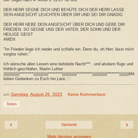
DER HERR SEGNE DICH UND BEHÜTE DICH DER HERR LASSE
SEIN ANGESICHT LEUCHTEN ÜBER DIR UND SEI DIR GNÄDIG
DER HERR HEBE DEIN ANGESICHT ÜBER DICH UND GEBE DIR
FRIEDEN. SO SEGNE UNS DER VATER; DER SOHN UND DER
HEILIGE GEIST
AMEN
"Im Frieden liege ich nieder und schlafe ein. Denn du, oh Herr, lässt mich
sorglos ruhen."
Ich wünsche allen Lesern eine behütete Nacht***.. und alsdann flugs und
fröhlich geschlafen, Martin Luther
)))))))))))))*********))))))))))))*********))))))))))))**********))))))))))))********))))))))Mit
lieben Gedanken zu Euch hin,Lara:::::
am
Samstag, August 26, 2023
Keine Kommentare:
Teilen
‹
›
Startseite
Web-Version anzeigen