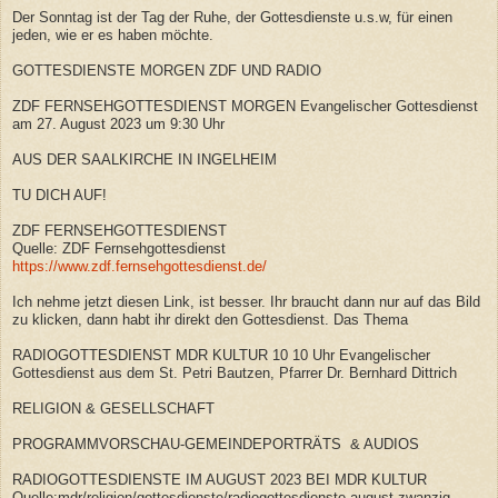
Der Sonntag ist der Tag der Ruhe, der Gottesdienste u.s.w, für einen
jeden, wie er es haben möchte.
GOTTESDIENSTE MORGEN ZDF UND RADIO
ZDF FERNSEHGOTTESDIENST MORGEN
Evangelischer Gottesdienst
am 27. August 2023 um 9:30 Uhr
AUS DER SAALKIRCHE IN INGELHEIM
TU DICH AUF!
ZDF FERNSEHGOTTESDIENST
Quelle: ZDF Fernsehgottesdienst
https://www.zdf.fernsehgottesdienst.de/
Ich nehme jetzt diesen Link, ist besser. Ihr braucht dann nur auf das Bild
zu klicken, dann habt ihr direkt den Gottesdienst. Das Thema
RADIOGOTTESDIENST MDR KULTUR 10
10 Uhr Evangelischer
Gottesdienst aus dem St. Petri Bautzen, Pfarrer Dr. Bernhard Dittrich
RELIGION & GESELLSCHAFT
PROGRAMMVORSCHAU-GEMEINDEPORTRÄTS & AUDIOS
RADIOGOTTESDIENSTE IM AUGUST 2023 BEI MDR KULTUR
Quelle:mdr/religion/gottesdienste/radiogottesdienste-august-zwanzig-