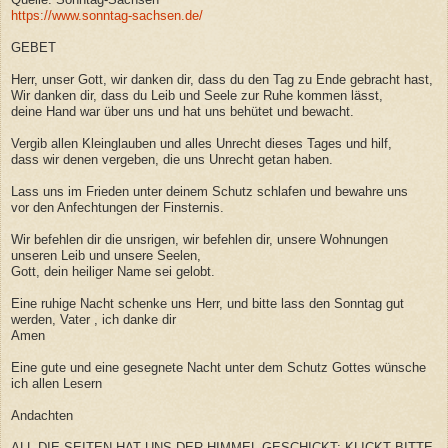
https://www.sonntag-sachsen.de/
GEBET
Herr, unser Gott, wir danken dir, dass du den Tag zu Ende gebracht hast,
Wir danken dir, dass du Leib und Seele zur Ruhe kommen lässt,
deine Hand war über uns und hat uns behütet und bewacht.
Vergib allen Kleinglauben und alles Unrecht dieses Tages und hilf,
dass wir denen vergeben, die uns Unrecht getan haben.
Lass uns im Frieden unter deinem Schutz schlafen und bewahre uns
vor den Anfechtungen der Finsternis.
Wir befehlen dir die unsrigen, wir befehlen dir, unsere Wohnungen
unseren Leib und unsere Seelen,
Gott, dein heiliger Name sei gelobt.
Eine ruhige Nacht schenke uns Herr, und bitte lass den Sonntag gut
werden, Vater , ich danke dir
Amen
Eine gute und eine gesegnete Nacht unter dem Schutz Gottes wünsche
ich allen Lesern
Andachten
ALL DIE SEITEN HAT UNS DER HIMMEL GESCHICKT; KLICKT BITTE