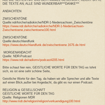
DIE TEXTE AN; ALLE SIND WUNDERBAR***DANKE***
ANDACHTEN
ZWISCHENTÖNE
Quelle:ndr/kirche/radiokirche/NDR-1-Niedersachsen_Zwischentöne
https://www.ndr.de/kirche/radiokirche/NDR-1-Niedersachsen-
Zwischentoene,zwischentoene100.html
ZWISCHENTÖNE
Quelle:deutschlandfunk
https://www.deutschlandfunk.de/zwischentoene.1676.de.html
MORGENANDACHT
Quelle: NDR-Podcast
https://www.ndr.de/radiomv/podcast4205.html
Bitte schaut hier rein, GEISTLICHE WORTE FÜR DEN TAG es lohnt
sich, es ist eine sehr schöne Seite,
Geistliche Worte für den Tag, da haben wir alle Sprecher und alle Texte
auf einen Blick,außer bei Angedacht, da gibt es nur einen Podcast.
RELIGION & GESELLSCHAFT
GEISTLICHE WORTE FÜR DEN TAG
Quelle: Religionen MDR
http://www.mdr.de/religion/religion/verkuendigung100.html