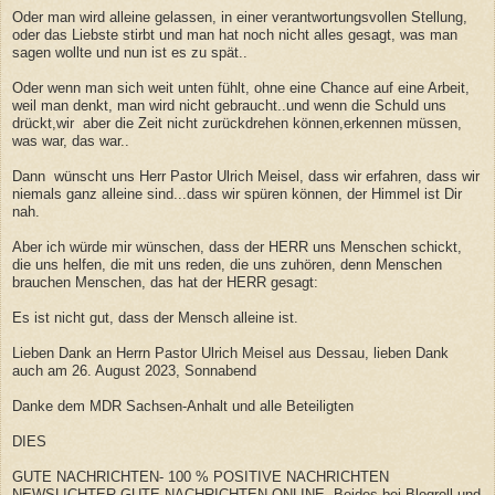
Oder man wird alleine gelassen, in einer verantwortungsvollen Stellung,
oder das Liebste stirbt und man hat noch nicht alles gesagt, was man
sagen wollte und nun ist es zu spät..
Oder wenn man sich weit unten fühlt, ohne eine Chance auf eine Arbeit,
weil man denkt, man wird nicht gebraucht..und wenn die Schuld uns
drückt,wir aber die Zeit nicht zurückdrehen können,erkennen müssen,
was war, das war..
Dann wünscht uns Herr Pastor Ulrich Meisel, dass wir erfahren, dass wir
niemals ganz alleine sind...dass wir spüren können, der Himmel ist Dir
nah.
Aber ich würde mir wünschen, dass der HERR uns Menschen schickt,
die uns helfen, die mit uns reden, die uns zuhören, denn Menschen
brauchen Menschen, das hat der HERR gesagt:
Es ist nicht gut, dass der Mensch alleine ist.
Lieben Dank an Herrn Pastor Ulrich Meisel aus Dessau, lieben Dank
auch am 26. August 2023, Sonnabend
Danke dem MDR Sachsen-Anhalt und alle Beteiligten
DIES
GUTE NACHRICHTEN- 100 % POSITIVE NACHRICHTEN
NEWSLICHTER GUTE NACHRICHTEN ONLINE- Beides bei Blogroll und