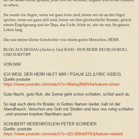
zu sehen,
Sie wurde ein Segen, wenn wir ganz leise sind, hören wir sie an der Orgel
spielen, wenn wir ganz still sind, hören wir ihre glockenhelle Stimme, gleich
einem Engelgesang und sie Daja, das Licht, blieb so, wie sie war, ihr ganzes
Leben lang.
Das war meine kleine Geschichte von einem guten Menschen, HERR.
BLOG AUS DESSAU-(Archiv)- Und RAN1- NUN BEIDE BEI BLOGROLL
UND SURFTIPP
VON MIR
ICH WEIß. DER HERR HILFT MIR / PSALM 121 (LYRIC VIDEO)
Quelle:youtube
https://www.youtube.com/watch?v=MwlayjRb8Vk&feature=share
Gute Nacht, gute Ruh, die Sonne geht schon schlafen, schlaf auch du
So legt euch denn ihr Brüder, in Gottes Namen nieder, kalt ist der
Abendhauch. Verschon uns Gott mit Strafen und lass uns ruhig schlafen
, und unseren kranken Nachbarn auch.
SCHUBERT HEIDENRÖSLEIN PETER SCHREIER
Quelle:.youtube
https://www.youtube.com/watch?v=QG-B8inb9YE&feature=related