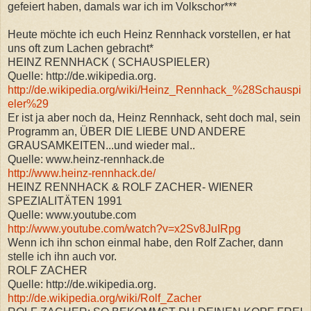
gefeiert haben, damals war ich im Volkschor***
Heute möchte ich euch Heinz Rennhack vorstellen, er hat
uns oft zum Lachen gebracht*
HEINZ RENNHACK ( SCHAUSPIELER)
Quelle: http://de.wikipedia.org.
http://de.wikipedia.org/wiki/Heinz_Rennhack_%28Schauspi
eler%29
Er ist ja aber noch da, Heinz Rennhack, seht doch mal, sein
Programm an, ÜBER DIE LIEBE UND ANDERE
GRAUSAMKEITEN...und wieder mal..
Quelle: www.heinz-rennhack.de
http://www.heinz-rennhack.de/
HEINZ RENNHACK & ROLF ZACHER- WIENER
SPEZIALITÄTEN 1991
Quelle: www.youtube.com
http://www.youtube.com/watch?v=x2Sv8JuIRpg
Wenn ich ihn schon einmal habe, den Rolf Zacher, dann
stelle ich ihn auch vor.
ROLF ZACHER
Quelle: http://de.wikipedia.org.
http://de.wikipedia.org/wiki/Rolf_Zacher