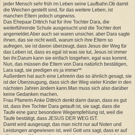
jeder Mensch sehr früh im Leben seine Laufbahn.Ob damit
die Weichen gestellt sind, für das weitere Leben, ist
manchen Eltern jedoch ungewiss.
Das Ehepaar Dittrich hat für ihre Tochter Dara, die
weiterführende Schule ausgesucht und die Tochter dort
angemeldet.Aber auch sei waren unsicher, aber Dara sagte
ihnen, das sie nicht weiß, warum sich ihre Eltern so
aufregen, sie ist davon überzeugt, dass Jesus der Weg für
das Leben ist, dass es egal ist was sie tut, Jesus ist immer
bei ihr.Darum kann sie einfach losgehen, egal was kommt.
Nun, das müssen die Eltern von Dara natürlich bestätigen,
Lara sagt, sie predigen es ja immer**
Außerdem hat auch eine Lehrerin das so ähnlich gesagt, sie
ist der Überzeugung, dass sich der Weg vieler Kinder in den
nächsten Jahren ändern kann.Man muss sich also darüber
keine Gedanken machen.
Frau Pfarrerin Anke Dittrich denkt dann daran, dass es gut
ist, dass ihre Tochter Dara getauft ist, sie sagt, dass die
Taufe eine ganz besondere Wegempfehlung ist, weil die
Taufe bestätigt, dass JESUS DER WEG IST.
Damit wird ausgesagt, das man nicht nur auf Noten und
Leistungen angewiesen ist, weil Gott uns sagt, dass er auf