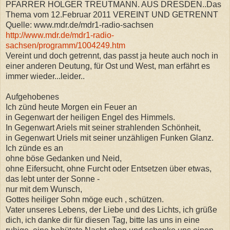
PFARRER HOLGER TREUTMANN. AUS DRESDEN..Das
Thema vom 12.Februar 2011 VEREINT UND GETRENNT
Quelle: www.mdr.de/mdr1-radio-sachsen
http://www.mdr.de/mdr1-radio-
sachsen/programm/1004249.htm
Vereint und doch getrennt, das passt ja heute auch noch in
einer anderen Deutung, für Ost und West, man erfährt es
immer wieder...leider..
Aufgehobenes
Ich zünd heute Morgen ein Feuer an
in Gegenwart der heiligen Engel des Himmels.
In Gegenwart Ariels mit seiner strahlenden Schönheit,
in Gegenwart Uriels mit seiner unzähligen Funken Glanz.
Ich zünde es an
ohne böse Gedanken und Neid,
ohne Eifersucht, ohne Furcht oder Entsetzen über etwas,
das lebt unter der Sonne -
nur mit dem Wunsch,
Gottes heiliger Sohn möge euch , schützen.
Vater unseres Lebens, der Liebe und des Lichts, ich grüße
dich, ich danke dir für diesen Tag, bitte las uns in eine