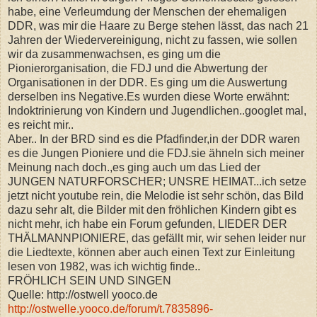
habe, eine Verleumdung der Menschen der ehemaligen
DDR, was mir die Haare zu Berge stehen lässt, das nach 21
Jahren der Wiedervereinigung, nicht zu fassen, wie sollen
wir da zusammenwachsen, es ging um die
Pionierorganisation, die FDJ und die Abwertung der
Organisationen in der DDR. Es ging um die Auswertung
derselben ins Negative.Es wurden diese Worte erwähnt:
Indoktrinierung von Kindern und Jugendlichen..googlet mal,
es reicht mir..
Aber.. In der BRD sind es die Pfadfinder,in der DDR waren
es die Jungen Pioniere und die FDJ.sie ähneln sich meiner
Meinung nach doch.,es ging auch um das Lied der
JUNGEN NATURFORSCHER; UNSRE HEIMAT...ich setze
jetzt nicht youtube rein, die Melodie ist sehr schön, das Bild
dazu sehr alt, die Bilder mit den fröhlichen Kindern gibt es
nicht mehr, ich habe ein Forum gefunden, LIEDER DER
THÄLMANNPIONIERE, das gefällt mir, wir sehen leider nur
die Liedtexte, können aber auch einen Text zur Einleitung
lesen von 1982, was ich wichtig finde..
FRÖHLICH SEIN UND SINGEN
Quelle: http://ostwell yooco.de
http://ostwelle.yooco.de/forum/t.7835896-