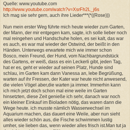
Quelle: www.youtube.com
http://www.youtube.com/watch?v=XsrFh2L_j6s
Ich mag sie sehr gern, auch ihre Lieder***(*((Rose)))
Nun mein erster Weg führte mich heute wieder zum Garten,
der Mann, der mir entgegen kam, sagte, ich solle lieber noch
mal reingehen und Handschuhe holen, es sei kalt, das war
es auch, es war mal wieder der Ostwind, der beißt in den
Händen. Unterwegs erwartete mich wie immer schon
Bosco, mein Freund, der Hund, vom Nachbargrundstück
des Gartens, er weiß, dass es ein Leckerli gibt, jeden Tag,
hat er es, geht er wieder auf seinen Platz, Hunde sind
schlau, im Garten kam dann Vanessa an, lebe Begrüßung,
warten auf ihr Fressen, der Kater war heute nicht anwesend,
die vielen Vögel aber,die warten ja immer. Immerhin kann
ich mich jetzt doch schon mal eine weile im Garten
hinsetzten, diese Zeit genieße ich sehr, danach war noch
ein kleiner Einkauf im Bioladen nötig, das waren dann die
Wege heute. ich musste nämlich Wasserwechsel im
Aquarium machen, das dauert eine Weile, aber nun sieht
alles wieder schön aus, die Fische schwimmen lustig
umher, sie lieben das, wenn wieder alles frisch ist.Man tut ja