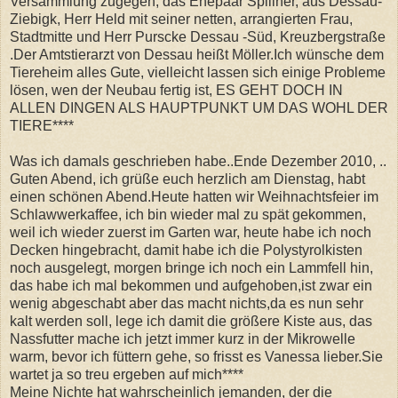
Versammlung zugegen, das Ehepaar Spillner, aus Dessau-
Ziebigk, Herr Held mit seiner netten, arrangierten Frau,
Stadtmitte und Herr Purscke Dessau -Süd, Kreuzbergstraße
.Der Amtstierarzt von Dessau heißt Möller.Ich wünsche dem
Tiereheim alles Gute, vielleicht lassen sich einige Probleme
lösen, wen der Neubau fertig ist, ES GEHT DOCH IN
ALLEN DINGEN ALS HAUPTPUNKT UM DAS WOHL DER
TIERE****
Was ich damals geschrieben habe..Ende Dezember 2010, ..
Guten Abend, ich grüße euch herzlich am Dienstag, habt
einen schönen Abend.Heute hatten wir Weihnachtsfeier im
Schlawwerkaffee, ich bin wieder mal zu spät gekommen,
weil ich wieder zuerst im Garten war, heute habe ich noch
Decken hingebracht, damit habe ich die Polystyrolkisten
noch ausgelegt, morgen bringe ich noch ein Lammfell hin,
das habe ich mal bekommen und aufgehoben,ist zwar ein
wenig abgeschabt aber das macht nichts,da es nun sehr
kalt werden soll, lege ich damit die größere Kiste aus, das
Nassfutter mache ich jetzt immer kurz in der Mikrowelle
warm, bevor ich füttern gehe, so frisst es Vanessa lieber.Sie
wartet ja so treu ergeben auf mich****
Meine Nichte hat wahrscheinlich jemanden, der die