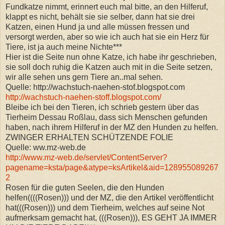
Fundkatze nimmt, erinnert euch mal bitte, an den Hilferuf,
klappt es nicht, behält sie sie selber, dann hat sie drei
Katzen, einen Hund ja und alle müssen fressen und
versorgt werden, aber so wie ich auch hat sie ein Herz für
Tiere, ist ja auch meine Nichte***
Hier ist die Seite nun ohne Katze, ich habe ihr geschrieben,
sie soll doch ruhig die Katzen auch mit in die Seite setzen,
wir alle sehen uns gern Tiere an..mal sehen.
Quelle: http://wachstuch-naehen-stof.blogspot.com
http://wachstuch-naehen-stoff.blogspot.com/
Bleibe ich bei den Tieren, ich schrieb gestern über das
Tierheim Dessau Roßlau, dass sich Menschen gefunden
haben, nach ihrem Hilferuf in der MZ den Hunden zu helfen.
ZWINGER ERHALTEN SCHÜTZENDE FOLIE
Quelle: ww.mz-web.de
http://www.mz-web.de/servlet/ContentServer?
pagename=ksta/page&atype=ksArtikel&aid=128955089267
2
Rosen für die guten Seelen, die den Hunden
helfen((((Rosen))) und der MZ, die den Artikel veröffentlicht
hat(((Rosen))) und dem Tierheim, welches auf seine Not
aufmerksam gemacht hat, (((Rosen))), ES GEHT JA IMMER