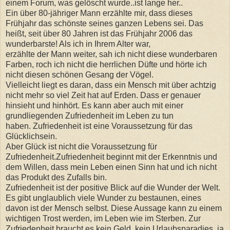
einem Forum, was gelöscht wurde..ist lange her..
Ein über 80-jähriger Mann erzählte mir, dass dieses
Frühjahr das schönste seines ganzen Lebens sei. Das
heißt, seit über 80 Jahren ist das Frühjahr 2006 das
wunderbarste! Als ich in Ihrem Alter war,
erzählte der Mann weiter, sah ich nicht diese wunderbaren
Farben, roch ich nicht die herrlichen Düfte und hörte ich
nicht diesen schönen Gesang der Vögel.
Vielleicht liegt es daran, dass ein Mensch mit über achtzig
nicht mehr so viel Zeit hat auf Erden. Dass er genauer
hinsieht und hinhört. Es kann aber auch mit einer
grundliegenden Zufriedenheit im Leben zu tun
haben. Zufriedenheit ist eine Voraussetzung für das
Glücklichsein.
Aber Glück ist nicht die Voraussetzung für
Zufriedenheit.Zufriedenheit beginnt mit der Erkenntnis und
dem Willen, dass mein Leben einen Sinn hat und ich nicht
das Produkt des Zufalls bin.
Zufriedenheit ist der positive Blick auf die Wunder der Welt.
Es gibt unglaublich viele Wunder zu bestaunen, eines
davon ist der Mensch selbst. Diese Aussage kann zu einem
wichtigen Trost werden, im Leben wie im Sterben. Zur
Zufriedenheit braucht es kein Geld, kein Urlaubsparadies, ja