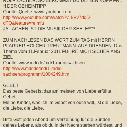
ROLF ZACHER: SO BEKOMMST DU DEINEN KOPF FREI
*! DER GEHEIMTIPP
Quelle: Quelle: www.youtube.com
http://www.youtube.com/watch?v=kVv7dqD-
dTQ&feature=relmfu
JA LACHEN IST DIE MUSIK DER SEELE****
ZUM NACHLESEN DAS WORT ZUM TAG mit HERRN
PFARRER HOLGER TREUTMANN. AUS DRESDEN..Das
Thema vom 11.Februar 2011 FÜHRE MICH SICHER ANS
ZIEL
Quelle: www.mdr.de/mdr1-radio-sachsen
http://www.mdr.de/mdr1-radio-
sachsen/programm/1004249.htm
GEBET
Das beste Gebet ist das am meisten von Liebe erfüllte
Gebet.
Meine Kinder, was ich im Gebet von euch will, ist die Liebe,
die Liebe, die Liebe.
Bitte Gott jeden Abend um Verzeihung für die Sünden
deines Lebens, als ob du in der Nacht sterben würdest, und