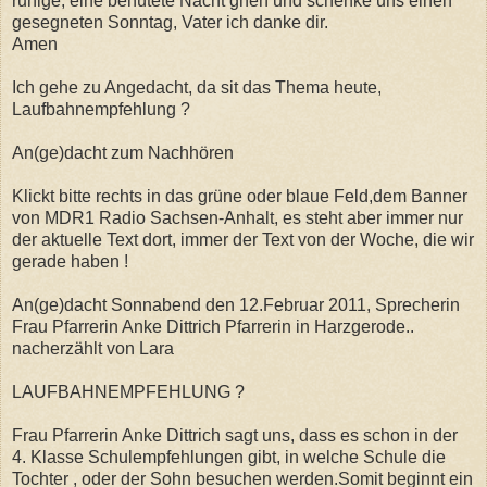
ruhige, eine behütete Nacht ghen und schenke uns einen
gesegneten Sonntag, Vater ich danke dir.
Amen
Ich gehe zu Angedacht, da sit das Thema heute,
Laufbahnempfehlung ?
An(ge)dacht zum Nachhören
Klickt bitte rechts in das grüne oder blaue Feld,dem Banner
von MDR1 Radio Sachsen-Anhalt, es steht aber immer nur
der aktuelle Text dort, immer der Text von der Woche, die wir
gerade haben !
An(ge)dacht Sonnabend den 12.Februar 2011, Sprecherin
Frau Pfarrerin Anke Dittrich Pfarrerin in Harzgerode..
nacherzählt von Lara
LAUFBAHNEMPFEHLUNG ?
Frau Pfarrerin Anke Dittrich sagt uns, dass es schon in der
4. Klasse Schulempfehlungen gibt, in welche Schule die
Tochter , oder der Sohn besuchen werden.Somit beginnt ein