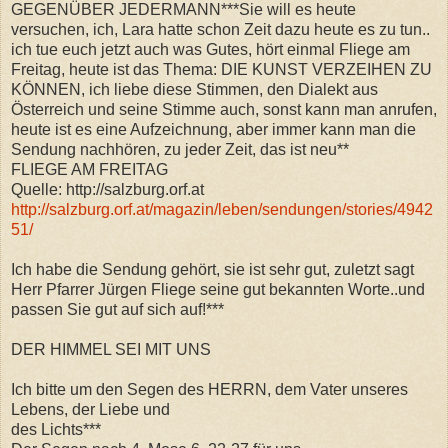
GEGENÜBER JEDERMANN***Sie will es heute
versuchen, ich, Lara hatte schon Zeit dazu heute es zu tun..
ich tue euch jetzt auch was Gutes, hört einmal Fliege am
Freitag, heute ist das Thema: DIE KUNST VERZEIHEN ZU
KÖNNEN, ich liebe diese Stimmen, den Dialekt aus
Österreich und seine Stimme auch, sonst kann man anrufen,
heute ist es eine Aufzeichnung, aber immer kann man die
Sendung nachhören, zu jeder Zeit, das ist neu**
FLIEGE AM FREITAG
Quelle: http://salzburg.orf.at
http://salzburg.orf.at/magazin/leben/sendungen/stories/4942
51/
Ich habe die Sendung gehört, sie ist sehr gut, zuletzt sagt
Herr Pfarrer Jürgen Fliege seine gut bekannten Worte..und
passen Sie gut auf sich auf!***
DER HIMMEL SEI MIT UNS
Ich bitte um den Segen des HERRN, dem Vater unseres
Lebens, der Liebe und
des Lichts***