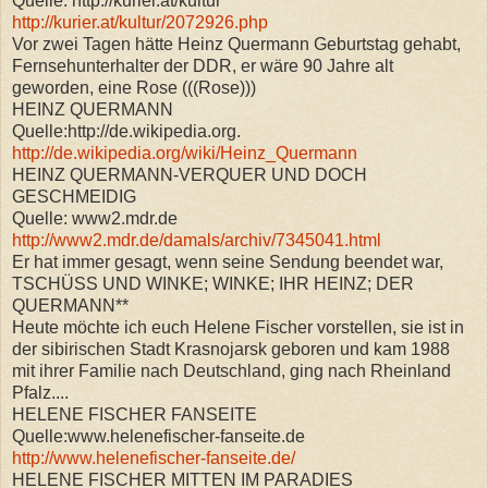
Quelle: http://kurier.at/kultur
http://kurier.at/kultur/2072926.php
Vor zwei Tagen hätte Heinz Quermann Geburtstag gehabt,
Fernsehunterhalter der DDR, er wäre 90 Jahre alt
geworden, eine Rose (((Rose)))
HEINZ QUERMANN
Quelle:http://de.wikipedia.org.
http://de.wikipedia.org/wiki/Heinz_Quermann
HEINZ QUERMANN-VERQUER UND DOCH
GESCHMEIDIG
Quelle: www2.mdr.de
http://www2.mdr.de/damals/archiv/7345041.html
Er hat immer gesagt, wenn seine Sendung beendet war,
TSCHÜSS UND WINKE; WINKE; IHR HEINZ; DER
QUERMANN**
Heute möchte ich euch Helene Fischer vorstellen, sie ist in
der sibirischen Stadt Krasnojarsk geboren und kam 1988
mit ihrer Familie nach Deutschland, ging nach Rheinland
Pfalz....
HELENE FISCHER FANSEITE
Quelle:www.helenefischer-fanseite.de
http://www.helenefischer-fanseite.de/
HELENE FISCHER MITTEN IM PARADIES