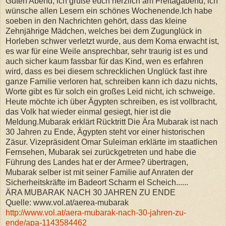
Guten Abend, ich grüße euch herzlich am Freitagabend, ich
wünsche allen Lesern ein schönes Wochenende.Ich habe
soeben in den Nachrichten gehört, dass das kleine
Zehnjährige Mädchen, welches bei dem Zugunglück in
Horleben schwer verletzt wurde, aus dem Koma erwacht ist,
es war für eine Weile ansprechbar, sehr traurig ist es und
auch sicher kaum fassbar für das Kind, wen es erfahren
wird, dass es bei diesem schrecklichen Unglück fast ihre
ganze Familie verloren hat, schreiben kann ich dazu nichts,
Worte gibt es für solch ein großes Leid nicht, ich schweige.
Heute möchte ich über Ägypten schreiben, es ist vollbracht,
das Volk hat wieder einmal gesiegt, hier ist die
Meldung.Mubarak erklärt Rücktritt Die Ära Mubarak ist nach
30 Jahren zu Ende, Ägypten steht vor einer historischen
Zäsur. Vizepräsident Omar Suleiman erklärte im staatlichen
Fernsehen, Mubarak sei zurückgetreten und habe die
Führung des Landes hat er der Armee? übertragen,
Mubarak selber ist mit seiner Familie auf Anraten der
Sicherheitskräfte im Badeort Scharm el Scheich......
ÄRA MUBARAK NACH 30 JAHREN ZU ENDE
Quelle: www.vol.at/aerea-mubarak
http://www.vol.at/aera-mubarak-nach-30-jahren-zu-
ende/apa-1143584462