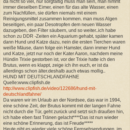
da nicht so viel, nur sorgfältig muss man sein, man nimmt
immer dieselben Eimer, einen für das alte Wasser, einen
zum Nachfüllen, sie dürfen niemals mit einem
Reinigungsmittel zusammen kommen. man muss Algen
beseitigen, ein paar Desotropfen dem neuen Wasser
dazugeben, den Filter säubern, und so weiter..ich habe
schon zu DDR -Zeiten ein Aquarium gehabt, später kamen
dann Hund und Katze dazu, nein die ersten Tierchen waren
weiße Mäuse, dann folge ein Hamster, dann immer Hund
und Katze, jetzt nur noch der Kater Aaron, nachdem meine
Hündin Trixie gestorben ist, vor der Trixie hatte ich den
Brutus, wenn es klappt, zeige ich ihn euch, er ist da
allerdings schon älter.deshalb auch etwas mollig..
HUND MIT DEUTSCHLANDFAHNE
Quelle:www.clipfish.de
http://www.clipfish.de/video/122686/hund-mit-
deutschlandfahne/
Da waren wir im Urlaub an der Nordsee, das war in 1994,
eine schöne Zeit, der Brutus kommt mit der langen Fahne
nicht durch die Tür, geht zurück und setzt sich draußen hin,
ich habe eben fast Tränen gelacht****Das ist nun wieder
eine schöne Erinnerung, das ist Freude*****
Heute gibt es wieder viele schöne Fernsehsendungen, im