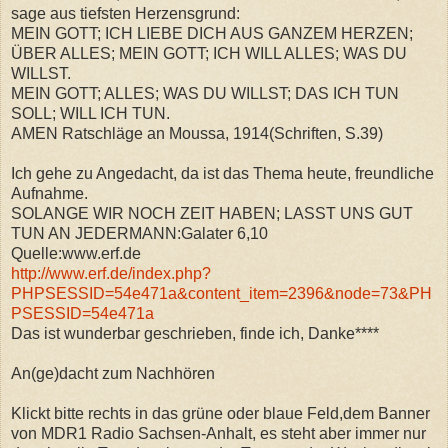
sage aus tiefsten Herzensgrund:
MEIN GOTT; ICH LIEBE DICH AUS GANZEM HERZEN;
ÜBER ALLES; MEIN GOTT; ICH WILL ALLES; WAS DU
WILLST.
MEIN GOTT; ALLES; WAS DU WILLST; DAS ICH TUN
SOLL; WILL ICH TUN.
AMEN Ratschläge an Moussa, 1914(Schriften, S.39)
Ich gehe zu Angedacht, da ist das Thema heute, freundliche
Aufnahme.
SOLANGE WIR NOCH ZEIT HABEN; LASST UNS GUT
TUN AN JEDERMANN:Galater 6,10
Quelle:www.erf.de
http://www.erf.de/index.php?
PHPSESSID=54e471a&content_item=2396&node=73&PH
PSESSID=54e471a
Das ist wunderbar geschrieben, finde ich, Danke****
An(ge)dacht zum Nachhören
Klickt bitte rechts in das grüne oder blaue Feld,dem Banner
von MDR1 Radio Sachsen-Anhalt, es steht aber immer nur