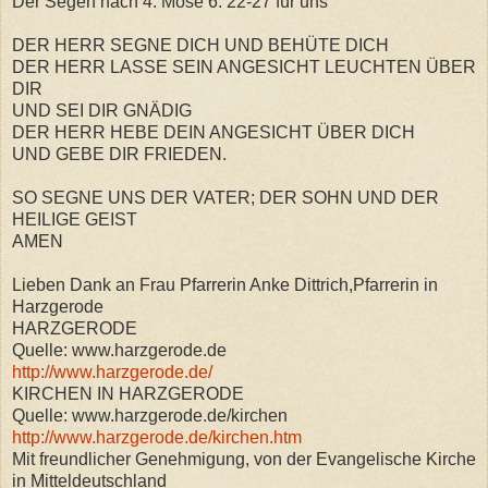
Der Segen nach 4. Mose 6. 22-27 für uns
DER HERR SEGNE DICH UND BEHÜTE DICH
DER HERR LASSE SEIN ANGESICHT LEUCHTEN ÜBER
DIR
UND SEI DIR GNÄDIG
DER HERR HEBE DEIN ANGESICHT ÜBER DICH
UND GEBE DIR FRIEDEN.
SO SEGNE UNS DER VATER; DER SOHN UND DER
HEILIGE GEIST
AMEN
Lieben Dank an Frau Pfarrerin Anke Dittrich,Pfarrerin in
Harzgerode
HARZGERODE
Quelle: www.harzgerode.de
http://www.harzgerode.de/
KIRCHEN IN HARZGERODE
Quelle: www.harzgerode.de/kirchen
http://www.harzgerode.de/kirchen.htm
Mit freundlicher Genehmigung, von der Evangelische Kirche
in Mitteldeutschland