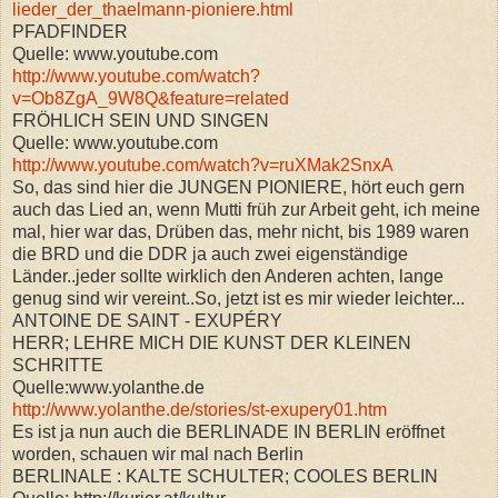
lieder_der_thaelmann-pioniere.html
PFADFINDER
Quelle: www.youtube.com
http://www.youtube.com/watch?
v=Ob8ZgA_9W8Q&feature=related
FRÖHLICH SEIN UND SINGEN
Quelle: www.youtube.com
http://www.youtube.com/watch?v=ruXMak2SnxA
So, das sind hier die JUNGEN PIONIERE, hört euch gern
auch das Lied an, wenn Mutti früh zur Arbeit geht, ich meine
mal, hier war das, Drüben das, mehr nicht, bis 1989 waren
die BRD und die DDR ja auch zwei eigenständige
Länder..jeder sollte wirklich den Anderen achten, lange
genug sind wir vereint..So, jetzt ist es mir wieder leichter...
ANTOINE DE SAINT - EXUPÉRY
HERR; LEHRE MICH DIE KUNST DER KLEINEN
SCHRITTE
Quelle:www.yolanthe.de
http://www.yolanthe.de/stories/st-exupery01.htm
Es ist ja nun auch die BERLINADE IN BERLIN eröffnet
worden, schauen wir mal nach Berlin
BERLINALE : KALTE SCHULTER; COOLES BERLIN