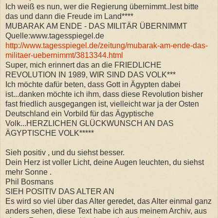
Ich weiß es nun, wer die Regierung übernimmt..lest bitte
das und dann die Freude im Land****
MUBARAK AM ENDE - DAS MILITÄR ÜBERNIMMT
Quelle:www.tagesspiegel.de
http://www.tagesspiegel.de/zeitung/mubarak-am-ende-das-
militaer-uebernimmt/3813344.html
Super, mich erinnert das an die FRIEDLICHE
REVOLUTION IN 1989, WIR SIND DAS VOLK***
Ich möchte dafür beten, dass Gott in Ägypten dabei
ist...danken möchte ich ihm, dass diese Revolution bisher
fast friedlich ausgegangen ist, vielleicht war ja der Osten
Deutschland ein Vorbild für das Ägyptische
Volk...HERZLICHEN GLÜCKWUNSCH AN DAS
ÄGYPTISCHE VOLK*****
Sieh positiv , und du siehst besser.
Dein Herz ist voller Licht, deine Augen leuchten, du siehst
mehr Sonne .
Phil Bosmans
SIEH POSITIV DAS ALTER AN
Es wird so viel über das Alter geredet, das Alter einmal ganz
anders sehen, diese Text habe ich aus meinem Archiv, aus