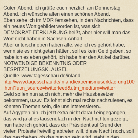
Guten Abend, ich grüße euch herzlich am Donnerstag
Abend, ich wünsche allen einen schönen Abend.
Eben sehe ich im MDR fernsehen, in den Nachrichten, dass
ein neues Wort gebildet worden ist, was sich
DEMOKRATIEERKLÄRUNG heißt, aber hier will man das
Wort nicht haben in Sachsen-Anhalt.
Aber unterschrieben haben alle, wie ich es gehört habe,
wenn sie es nicht getan hätten, soll es kein Geld geben, so
habe ich es eben gehört, ich habe hier den Artikel darüber.
NOTWENDIGE BEKENNTNIS ODER
BESPITZELUNGSKLAUSEL
Quellle. www.tagesschau.de/inland
http://www.tagesschau.de/inland/extremismuserklaerung100
.html?utm_source=twitterfeed&utm_medium=twitter
Geld sollen nun auch nicht mehr die Hausbesetzer
bekommen, u.s.w. Es lohnt sich mal rechts nachzulesen, es
könnten Themen sein, die uns interessieren...
Auf Ägypten bin ich jetzt extra nicht darauf eingegangen,
das wird ja alles tausendfach in den Nachrichten gezeigt,
nun habe ich gehört, dass der Präsident auf Grund der
vielen Proteste freiwillig abtreten will, diese Nacht noch, soll
das geschehen, ob das nun so sein wird, steht in den