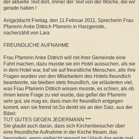
der aktuelle Text dort, immer der Text von der Woche, die wir
gerade haben !
An(ge)dacht Freitag, den 11.Februar 2011, Sprecherin Frau
Pfarrerin Anke Dittrich Pfarrerin in Harzgerode..
nacherzählt von Lara
FREUNDLICHE AUFNAHME
Frau Pfarrerin Anke Dittrich will mit ihrer Gemeinde eine
Fahrt machen, dazu musste sie ein Hotel aussuchen, als sie
in dem Hotel war, traf sie auf freundliche Menschen, alle ihre
Fragen wurden von den Mitarbeitern des Hotels freundlich
beantworte, sie bleiben stets freundlich, sie erläuterten viel,
was Frau Pfarrerin Dittrich wissen musste, es schien, als ob
ihnen keine Frage zu viel wurde, das gefiel der Pfarrerin
sehr gut, sie mag es, dass man ihr freundlich entgegen
kommt, wen sie fremd ist.So denkt sie an den Satz, aus der
Bibel:
TUT GUTES GEGEN JEDERMANN ***
Sie glaubt auch daran, dass sich Kirchenbesucher über
eine freundliche Aufnahme in der Kirche freuen, das
besonders, wenn vielleicht jemand im Urlaub das erste mal