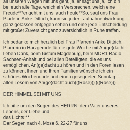
all unseren Wegen mit uns geht, ja, er sagt uns ja, ich bin
bei euch alle Tage, welch ein Versprechen, welch eine
Freude***er geht mit uns, auch heute**So, sagt uns Frau
Pfarferin Anke Dittrich, kann sie jeder Laufbahnentwicklung
ganz gelassen entgegen sehen und eine jede Entscheidung
mit großer Zuversicht ganz zuversichtlich in Ruhe treffen.
Ich bedanke mich herzlich bei Frau Pfarrerin Anke Dittrich,
Pfarrerin in Harzgerode,für die gute Woche mit An(ge)dacht,
lieben Dank, beim Bistum Magdeburg, beim MDR1 Radio
Sachsen-Anhalt und bei allen Beteiligten, die es uns
ermöglichen, An(ge)dacht zu hören und in den Foren lesen
zu können, Ihnen und Ihren Familien wünsche ich ein
schönes Wochenende und einen gesegneten Sonntag,
allen Lesern von An(ge)dacht auch(((Rose))) (((Rose)))
DER HIMMEL SEI MIT UNS
Ich bitte um den Segen des HERRN, dem Vater unseres
Lebens, der Liebe und
des Lichts***
Der Segen nach 4. Mose 6. 22-27 für uns