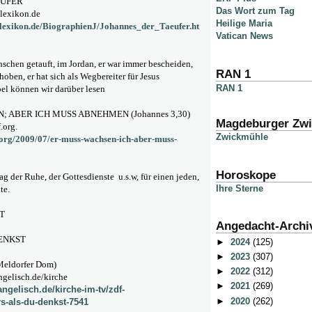
ÄUFER
Das Wort zum Tag
lexikon.de
Heilige Maria
nlexikon.de/BiographienJ/Johannes_der_Taeufer.ht
Vatican News
schen getauft, im Jordan, er war immer bescheiden,
RAN 1
hoben, er hat sich als Wegbereiter für Jesus
RAN 1
bel können wir darüber lesen
 ABER ICH MUSS ABNEHMEN (Johannes 3,30)
Magdeburger Zw
.org.
Zwickmühle
.org/2009/07/er-muss-wachsen-ich-aber-muss-
Horoskope
ag der Ruhe, der Gottesdienste u.s.w, für einen jeden,
Ihre Sterne
te.
T
Angedacht-Archi
ENKST
►
2024
(125)
►
2023
(307)
(Meldorfer Dom)
►
2022
(312)
ngelisch.de/kirche
►
2021
(269)
angelisch.de/kirche-im-tv/zdf-
►
2020
(262)
rs-als-du-denkst-7541