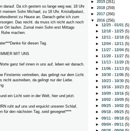
►
2019
(261)
n darauf. Da ich gestern so lange weg war, 18 Uhr
►
2018
(259)
t meinem Sohn Michael, zu 18 Uhr, Kristallpalast,
►
2017
(266)
ottesdienst zu Hause an. Danach gehe ich zum
▼
2016
(256)
ersorgen. Das reicht. da muss ich nicht auch noch
►
12/25 - 01/01
(5)
or Ort laufen. Zumal mein Sohn erst Mittags
►
12/18 - 12/25
(5)
n Ruhe machen.
►
12/11 - 12/18
(5)
ter***Danke für diesen Tag.
►
12/04 - 12/11
(5)
►
11/27 - 12/04
(5)
 IMMER MIT UNS
►
11/20 - 11/27
(5)
►
11/13 - 11/20
(3)
Worte ganz tief innen in uns auf, leben wir danach.
►
11/06 - 11/13
(5)
►
10/30 - 11/06
(5)
e Finsternis vertreiben, das gelingt nur dem Licht.
nicht austreiben, da gelingt nur der Liebe.
►
10/23 - 10/30
(5)
ing
►
10/16 - 10/23
(5)
►
10/09 - 10/16
(5)
und ein Licht sein in der Welt, hier und jetzt.
►
10/02 - 10/09
(5)
►
09/25 - 10/02
(5)
N ruht auf uns und erquickt unseren Schlaf,
en für den nächsten Tag..seid gesegnet****
►
09/18 - 09/25
(5)
►
09/11 - 09/18
(5)
►
09/04 - 09/11
(5)
►
08/28 - 09/04
(5)