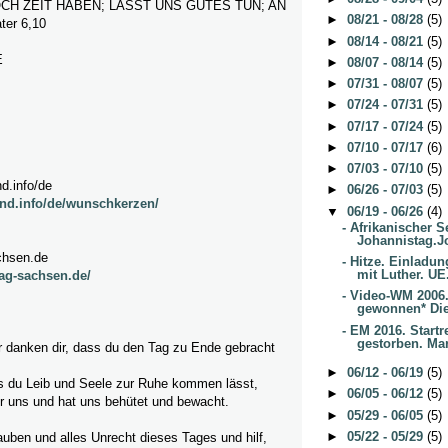
CH ZEIT HABEN; LASST UNS GUTES TUN; AN
►
08/21 - 08/28
(5)
er 6,10
►
08/14 - 08/21
(5)
E
►
08/07 - 08/14
(5)
►
07/31 - 08/07
(5)
►
07/24 - 07/31
(5)
►
07/17 - 07/24
(5)
►
07/10 - 07/17
(6)
►
07/03 - 07/10
(5)
d.info/de
►
06/26 - 07/03
(5)
nd.info/de/wunschkerzen/
▼
06/19 - 06/26
(4)
- Afrikanischer S
Johannistag.J
chsen.de
- Hitze. Einladu
mit Luther. UE.
ag-sachsen.de/
- Video-WM 2006.
gewonnen* Die
- EM 2016. Start
gestorben. Mar
ir danken dir, dass du den Tag zu Ende gebracht
►
06/12 - 06/19
(5)
ss du Leib und Seele zur Ruhe kommen lässt,
►
06/05 - 06/12
(5)
r uns und hat uns behütet und bewacht.
►
05/29 - 06/05
(5)
►
05/22 - 05/29
(5)
lauben und alles Unrecht dieses Tages und hilf,