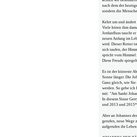
nach dem der heutige
sondern die Mensche
Kehrt um und ändert 
Viele hören ihm dama
Jordanfluss taucht er
neuen Anfang im Leb
wird. Dieser Retter i
sich taufen, der Himm
spricht vom Himmel: 
Diese Freude spiegel
Es ist der kürzeste A
Sonne länger. Die Jo
Ganz gleich, wie Sie
werden. So gebe ich 
mit: "Am Sankt Johan
In diesem Sinne Gerr
und 2013 und 2015
Aber an Johannes den
gerufen, neue Wege z
aufgerufen ihr Leben 