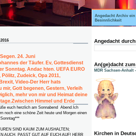
Angedacht Archiv ein
Besinnlichkeit
 2016
Angedacht durch
 Segen. 24. Juni
hannes der Täufer. Ev, Gottesdienst
An(ge)dacht zum
Der Sonntag. Andac hten. UEFA EURO
MDR Sachsen-Anhalt -
 Pölitz, Zudeick, Opa 2011,
Brexit, Video-Der Herr hats
ir, Gott begenen, Gestern, Verleih
iglich, mehr von mir und Heimat deine
stage.Zwischen Himmel und Erde
rüße euch herzlich am Sonnabend Abend.Ich
rn noch eine schöne Zeit heute und Morgen einen
 Sonntag***
UREN SIND KAUM ZUM AUSHALTEN;
Kirchen in Deuts
 AUCH. PASST GUT AUF EUCH AUF! HERR