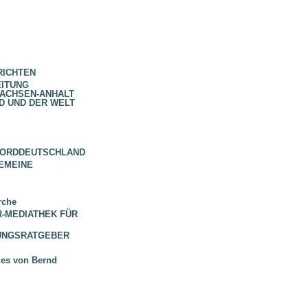
RICHTEN
EITUNG
SACHSEN-ANHALT
D UND DER WELT
NORDDEUTSCHLAND
EMEINE
rche
 BR-MEDIATHEK FÜR
HUNGSRATGEBER
ues von Bernd