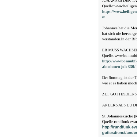
JOHANNES DER T
Quelle:www.heiligen
https://www.heilige
m
Johannes hat die Men
hat sich nie hervorge
verstanden.In der Bi
ER MUSS WACHSEN;
Quelle:www.bonnubf
http://www.bonnubf
abnehmen-joh-330/
Der Sonntag ist der T
wie er es haben möch
ZDF GOTTESDIENS
ANDERS ALS DU D
St. Johanneskirche 
Quelle.rundfunk.eva
http://rundfunk.ev
gottesdienst/ande