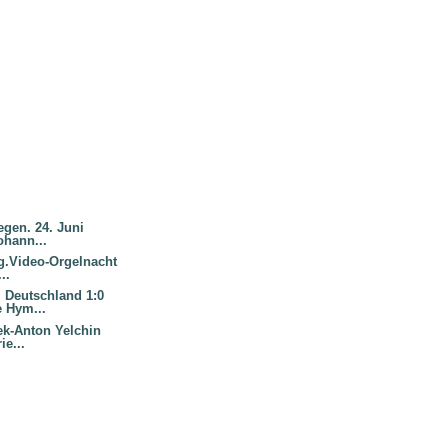
egen. 24. Juni
ohann...
ng.Video-Orgelnacht
..
 Deutschland 1:0
 Hym...
rek-Anton Yelchin
ie...