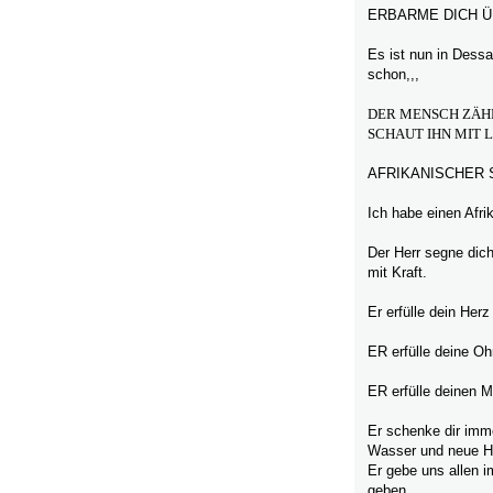
ERBARME DICH Ü
Es ist nun in Dessa
schon,,,
DER MENSCH ZÄHL
SCHAUT IHN MIT L
AFRIKANISCHER
Ich habe einen Afri
Der Herr segne dich
mit Kraft.
Er erfülle dein Her
ER erfülle deine O
ER erfülle deinen M
Er schenke dir imme
Wasser und neue H
Er gebe uns allen i
geben..