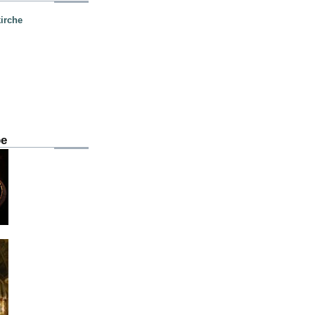
irche
be