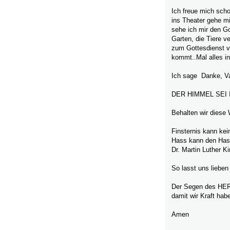
Ich freue mich scho
ins Theater gehe mi
sehe ich mir den G
Garten, die Tiere v
zum Gottesdienst v
kommt..Mal alles i
Ich sage Danke, Va
DER HIMMEL SEI
Behalten wir diese 
Finsternis kann kein
Hass kann den Hass 
Dr. Martin Luther K
So lasst uns lieben 
Der Segen des HERR
damit wir Kraft hab
Amen