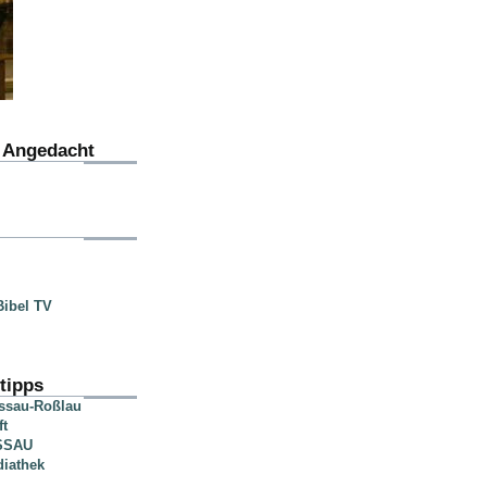
u Angedacht
ibel TV
tipps
essau-Roßlau
ft
SSAU
diathek