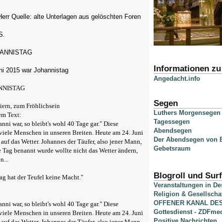
err Quelle: alte Unterlagen aus gelöschten Foren
S.
OHANNISTAG
Informationen z
ni 2015 war Johannistag
Angedacht.info
ANNISTAG
Segen
eiern, zum Fröhlichsein
Luthers Morgensegen
em Text:
Tagessegen
nni war, so bleibt's wohl 40 Tage gar." Diese
Abendsegen
iele Menschen in unseren Breiten. Heute am 24. Juni
Der Abendsegen von B
auf das Wetter. Johannes der Täufer, also jener Mann,
Gebetsraum
 Tag benannt wurde wollte nicht das Wetter ändern,
...
Blogroll und Surf
g hat der Teufel keine Macht."
Veranstaltungen in D
Religion & Gesellscha
OFFENER KANAL DE
nni war, so bleibt's wohl 40 Tage gar." Diese
Gottesdienst - ZDFme
iele Menschen in unseren Breiten. Heute am 24. Juni
Positive Nachrichten
auf das Wetter. Johannes der Täufer, also jener Mann,