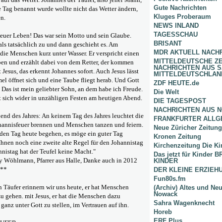
Gute Nachrichten
 Tag benannt wurde wollte nicht das Wetter ändern,
Kluges Proberaum
n.
NEWS INLAND
TAGESSCHAU
euer Leben! Das war sein Motto und sein Glaube.
BRISANT
ls tatsächlich zu und dann geschieht es. Am
MDR AKTUELL NACH
 die Menschen kurz unter Wasser. Er verspricht einen
MITTELDEUTSCHE Z
en und erzählt dabei von dem Retter, der kommen
NACHRICHTEN AUS 
st Jesus, das erkennt Johannes sofort. Auch Jesus lässt
MITTELDEUTSCHLAN
el öffnet sich und eine Taube fliegt herab. Und Gott
ZDF HEUTE.de
Das ist mein geliebter Sohn, an dem habe ich Freude.
Die Welt
t sich wider in unzähligen Festen am heutigen Abend.
DIE TAGESPOST
NACHRICHTEN AUS 
bend des Jahres: An keinem Tag des Jahres leuchtet die
FRANKFURTER ALLG
hannisfeuer brennen und Menschen tanzen und feiern.
Neue Züricher Zeitung
 den Tag heute begehen, es möge ein guter Tag
Kronen Zeitung
Ihnen noch eine zweite alte Regel für den Johannistag
Kirchenzeitung Die Ki
nistag hat der Teufel keine Macht."
Das jetzt für Kinder
y Wöhlmann, Pfarrer aus Halle, Danke auch in 2012
KINDER
***
DER KLEINE ERZIE
Fun80s.fm
 Täufer erinnern wir uns heute, er hat Menschen
(Archiv) Altes und Ne
Nowack
u gehen. mit Jesus, er hat die Menschen dazu
Sahra Wagenknecht
ganz unter Gott zu stellen, im Vertrauen auf ihn.
Horeb
ERF Plus