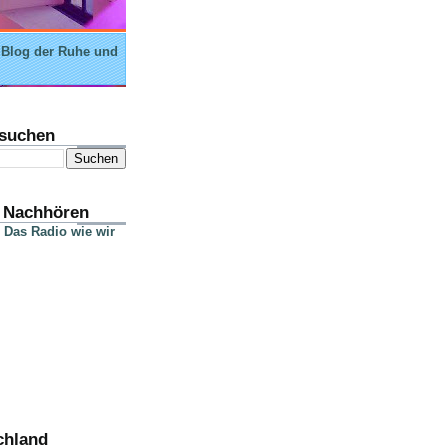
 Blog der Ruhe und
suchen
 Nachhören
 Das Radio wie wir
chland