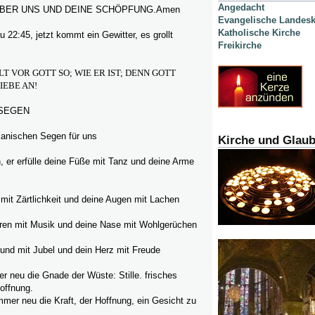
Angedacht
BER UNS UND DEINE SCHÖPFUNG.Amen
Evangelische Landesk
Katholische Kirche
u 22:45, jetzt kommt ein Gewitter, es grollt
Freikirche
T VOR GOTT SO; WIE ER IST; DENN GOTT
IEBE AN!
 SEGEN
kanischen Segen für uns
Kirche und Glau
, er erfülle deine Füße mit Tanz und deine Arme
z mit Zärtlichkeit und deine Augen mit Lachen
hren mit Musik und deine Nase mit Wohlgerüchen
und mit Jubel und dein Herz mit Freude
r neu die Gnade der Wüste: Stille. frisches
offnung.
mmer neu die Kraft, der Hoffnung, ein Gesicht zu