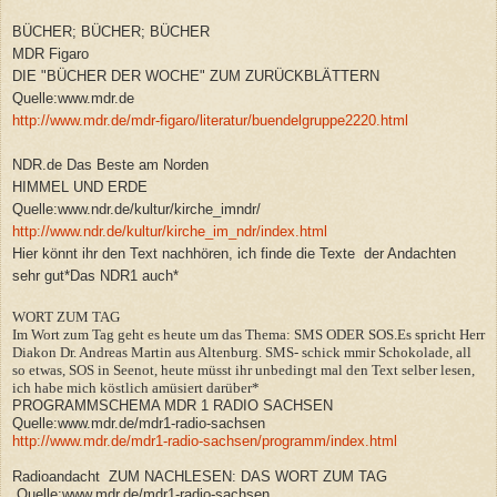
BÜCHER; BÜCHER; BÜCHER
MDR Figaro
DIE "BÜCHER DER WOCHE" ZUM ZURÜCKBLÄTTERN
Quelle:www.mdr.de
http://www.mdr.de/mdr-figaro/literatur/buendelgruppe2220.html
NDR.de Das Beste am Norden
HIMMEL UND ERDE
Quelle:www.ndr.de/kultur/kirche_imndr/
http://www.ndr.de/kultur/kirche_im_ndr/index.html
Hier könnt ihr den Text nachhören, ich finde die Texte der Andachten
sehr gut*Das NDR1 auch*
WORT ZUM TAG
Im Wort zum Tag geht es heute um das Thema: SMS ODER SOS.Es spricht Herr
Diakon Dr. Andreas Martin aus Altenburg. SMS- schick mmir Schokolade, all
so etwas, SOS in Seenot, heute müsst ihr unbedingt mal den Text selber lesen,
ich habe mich köstlich amüsiert darüber*
PROGRAMMSCHEMA MDR 1 RADIO SACHSEN
Quelle:www.mdr.de/mdr1-radio-sachsen
http://www.mdr.de/mdr1-radio-sachsen/programm/index.html
Radioandacht ZUM NACHLESEN: DAS WORT ZUM TAG
Quelle:www.mdr.de/mdr1-radio-sachsen