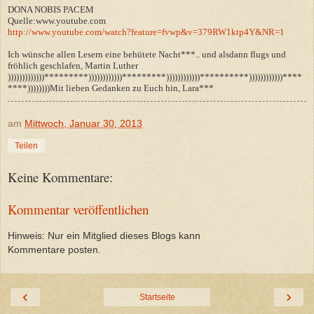
DONA NOBIS PACEM
Quelle:www.youtube.com
http://www.youtube.com/watch?feature=fvwp&v=379RW1ktp4Y&NR=1
Ich wünsche allen Lesern eine behütete Nacht***.. und alsdann flugs und
fröhlich geschlafen, Martin Luther
)))))))))))))*********))))))))))))*********))))))))))))**********))))))))))))****
****))))))))Mit lieben Gedanken zu Euch hin, Lara***
am
Mittwoch, Januar 30, 2013
Teilen
Keine Kommentare:
Kommentar veröffentlichen
Hinweis: Nur ein Mitglied dieses Blogs kann
Kommentare posten.
‹
›
Startseite