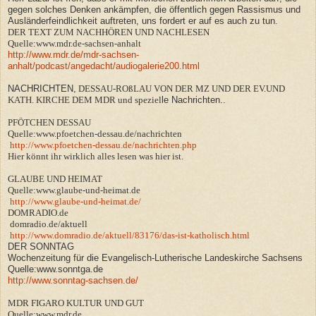
gegen solches Denken ankämpfen, die öffentlich gegen Rassismus und
Ausländerfeindlichkeit auftreten, uns fordert er auf es auch zu tun.
DER TEXT ZUM NACHHÖREN UND NACHLESEN
Quelle:www.mdr.de-sachsen-anhalt
http://www.mdr.de/mdr-sachsen-
anhalt/podcast/angedacht/audiogalerie200.html
NACHRICHTEN,
DESSAU-ROßLAU VON DER MZ UND DER EV.UND
KATH. KIRCHE DEM MDR und speziel
le Nachrichten..
PFÖTCHEN DESSAU
Quelle:www.pfoetchen-dessau.de/nachrichten
http://www.pfoetchen-dessau.de/nachrichten.php
Hier könnt ihr wirklich alles lesen was hier ist.
GLAUBE UND HEIMAT
Quelle:www.glaube-und-heimat.de
http://www.glaube-und-heimat.de/
DOMRADIO.de
domradio.de/aktuell
http://www.domradio.de/aktuell/83176/das-ist-katholisch.html
DER SONNTAG
Wochenzeitung für die Evangelisch-Lutherische Landeskirche Sachsens
Quelle:www.sonntga.de
http://www.sonntag-sachsen.de/
MDR FIGARO KULTUR UND GUT
Quelle:www.mdr.de