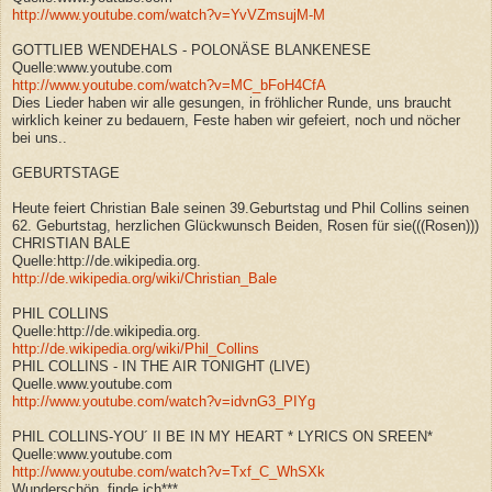
http://www.youtube.com/watch?v=YvVZmsujM-M
GOTTLIEB WENDEHALS - POLONÄSE BLANKENESE
Quelle:www.youtube.com
http://www.youtube.com/watch?v=MC_bFoH4CfA
Dies Lieder haben wir alle gesungen, in fröhlicher Runde, uns braucht
wirklich keiner zu bedauern, Feste haben wir gefeiert, noch und nöcher
bei uns..
GEBURTSTAGE
Heute feiert Christian Bale seinen 39.Geburtstag und Phil Collins seinen
62. Geburtstag, herzlichen Glückwunsch Beiden, Rosen für sie(((Rosen)))
CHRISTIAN BALE
Quelle:http://de.wikipedia.org.
http://de.wikipedia.org/wiki/Christian_Bale
PHIL COLLINS
Quelle:http://de.wikipedia.org.
http://de.wikipedia.org/wiki/Phil_Collins
PHIL COLLINS - IN THE AIR TONIGHT (LIVE)
Quelle.www.youtube.com
http://www.youtube.com/watch?v=idvnG3_PIYg
PHIL COLLINS-YOU´ II BE IN MY HEART * LYRICS ON SREEN*
Quelle:www.youtube.com
http://www.youtube.com/watch?v=Txf_C_WhSXk
Wunderschön, finde ich***