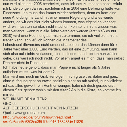
nun wird alles seit 2005 bearbeitet, dass ich das zu machen habe, erfuhr
ich Ende vorigen Jahres, nachdem ich in 2004 eine Befreiung hatte vom
Finanzamt, ich muss das immer wieder schreiben, denn es kam eine
neue Anordung ins Land mit einer neuen Regierung und alles wurde
anders, da wir das hier nicht wissen konnten, was eigentlich verlangt
wird, wir mussten so etas nicht machen, konnte ich nicht wissen was
man verlangt, wenn nun alle Jahre veranlagt werden (erst hieß es nur
2010) wird eine Rechnung auf mich zukommen, die ich vielleicht nicht
tragen kann, schließlich können die Mitarbeiter des
Lohnsteuerhilfevereins nicht umsonst arbeiten, das können dann für 7
Jahre weit über 1.000 Euro werden, das ist eine Zumutung, man kann
sich also auf nichts verlassen, hier in diesem Land, ob ich nun wählen
gehe, das weiß ich noch nicht. Vor allem ärgert es mich, dass man selbst
Rentner nicht in Ruhe lässt..
Ich habe heute gehört, dass man Papiere nicht länger als 5 Jahre
aufheben muss, was ist damit?
Man wird uns noch im Grab verfolgen, mich gruselt es dabei und ganz
ohne Aufegung geht so etwas natürlich nicht an mir vorbei, nun vielleicht
ist das alles gewollt, ein Rentner weniger, habe ich doch gerade erst
diesen Satz gehört: wohin mit den Alten? Ab in die Kiste, so komme ich
mir vor!
WOHIN MIT DEN ALTEN?
GEO.de
ALT; GEBERECHLICH;NICHT VON NUTZEN
Quelle:www.geo.de/forum
http://www.geo.de/forum/showthread.html?
s=c0a6aec5e6308ea35f1f7cf016f16848&t=11829