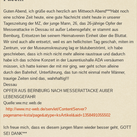
Guten Abend, ich grüße euch herzlich am Mittwoch Abend***Habt noch
eine schöne Zeit heute, eine gute Nachricht steht heute in unserer
Tageszeitung der MZ, der junge Mann, 26, das 26-jährige Opfer der
Messerattacke in Dessau ist außer Lebensgefahr, er stammt aus
Bernburg, Entsetzen bei seinem Heimatverein Einheit über die Bluttat.
Wir sind auch alle entsetzt, weil es am hellichsten Tag geschah, miten im
Zentrum, vor der Museumskreuzung lag er blutuberströmt, ich habe
geschrieben, dass ich mich nicht mehr alleine raustraue und dadurch
habe ich das schöne Konzert in der Laurentiushalle ADA versäumen
müssen, ich hatte keinen der mit mir ging, wer geht schon alleine
durch den Bahnhof, Unterführung, das tun nicht einmal mehr Männer,
traurige Zeiten sind das, wahrhaftig!!!
Dessau
OPFER AUS BERNBURG NACH MESSERATTACKE AUßER
LEBENSGEFAHR
Quelle:ww.mz.web.de
http://www.mz-web.de/servlet/ContentServer?
pagename=ksta/page&atype=ksArtikel&aid=1358491055502
Ich freue mich, dass es diesem jungen Mann wieder besser geht, GOTT
SEI DANK***