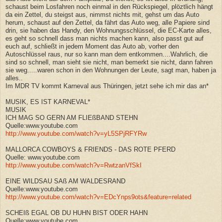
schaust beim Losfahren noch einmal in den Rückspiegel, plöztlich hängt
da ein Zettel, du steigst aus, nimmst nichts mit, gehst um das Auto
herum, schaust auf den Zettel, da fährt das Auto weg, alle Papiere sind
drin, sie haben das Handy, den Wohnungsschlüssel, die EC-Karte alles,
es geht so schnell dass man nichts machen kann, also passt gut auf
euch auf, schließt in jedem Moment das Auto ab, vorher den
Autoschlüssel raus, nur so kann man dem entkommen....Wahrlich, die
sind so schnell, man sieht sie nicht, man bemerkt sie nicht, dann fahren
sie weg.....waren schon in den Wohnungen der Leute, sagt man, haben ja
alles..
Im MDR TV kommt Karneval aus Thüringen, jetzt sehe ich mir das an*
MUSIK, ES IST KARNEVAL*
MUSIK
ICH MAG SO GERN AM FLIEßBAND STEHN
Quelle:www.youtube.com
http://www.youtube.com/watch?v=yL5SPjRFYRw
MALLORCA COWBOYS & FRIENDS - DAS ROTE PFERD
Quelle: www.youtube.com
http://www.youtube.com/watch?v=RwtzanVfSkI
EINE WILDSAU SAß AM WALDESRAND
Quelle:www.youtube.com
http://www.youtube.com/watch?v=EDcYnps9ots&feature=related
SCHEIß EGAL OB DU HUHN BIST ODER HAHN
Quelle:www.youtube.com