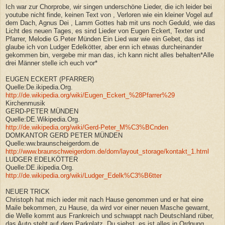
Ich war zur Chorprobe, wir singen underschöne Lieder, die ich leider bei
youtube nicht finde, keinen Text von , Verloren wie ein kleiner Vogel auf
dem Dach, Agnus Dei , Lamm Gottes hab mit uns noch Geduld, wie das
Licht des neuen Tages, es sind Lieder von Eugen Eckert, Texter und
Pfarrer, Melodie G.Peter Münden Ein Lied war wie ein Gebet, das ist
glaube ich von Ludger Edelkötter, aber enn ich etwas durcheinander
gekommen bin, vergebe mir man das, ich kann nicht alles behalten*Alle
drei Männer stelle ich euch vor*
EUGEN ECKERT (PFARRER)
Quelle:De.ikipedia.Org.
http://de.wikipedia.org/wiki/Eugen_Eckert_%28Pfarrer%29
Kirchenmusik
GERD-PETER MÜNDEN
Quelle:DE.Wikipedia.Org.
http://de.wikipedia.org/wiki/Gerd-Peter_M%C3%BCnden
DOMKANTOR GERD PETER MÜNDEN
Quelle:ww.braunscheigerdom.de
http://www.braunschweigerdom.de/dom/layout_storage/kontakt_1.html
LUDGER EDELKÖTTER
Quelle:DE.ikipedia.Org.
http://de.wikipedia.org/wiki/Ludger_Edelk%C3%B6tter
NEUER TRICK
Christoph hat mich ieder mit nach Hause genommen und er hat eine
Maile bekommen, zu Hause, da wird vor einer neuen Masche gewarnt,
die Welle kommt aus Frankreich und schwappt nach Deutschland rüber,
das Auto steht auf dem Parkplatz, Du siehst, es ist alles in Ordnung,