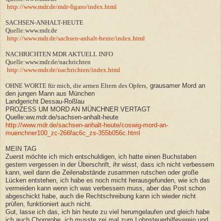
http://www.mdr.de/mdr-figaro/index.html
SACHSEN-ANHALT-HEUTE
Quelle:www.mdr.de
http://www.mdr.de/sachsen-anhalt-heute/index.html
NACHRICHTEN MDR AKTUELL INFO
Quelle:www.mdr.de/nachrichten
http://www.mdr.de/nachrichten/index.html
OHNE WORTE für mich, die armen Eltern des Opfers
, grausamer Mord an
den jungen Mann aus München
Landgericht Dessau-Roßlau
PROZESS UM MORD AN MÜNCHNER VERTAGT
Quelle:ww.mdr.de/sachsen-anhalt-heute
http://www.mdr.de/sachsen-anhalt-heute/coswig-mord-an-
muenchner100_zc-266fac6c_zs-355b056c.html
MEIN TAG
Zuerst möchte ich mich entschuldigen, ich hatte einen Buchstaben
gestern vergessen in der Überschrift, ihr wisst, dass ich nicht verbessern
kann, weil dann die Zeilenabstände zusammen rutschen oder große
Lücken entstehen, ich habe es noch micht herausgefunden, wie ich das
vermeiden kann wenn ich was verbessern muss, aber das Post schon
abgeschickt habe, auch die Rechtschreibung kann ich wieder nicht
prüfen, funktioniert auch nicht.
Gut, lasse ich das, ich bin heute zu viel herumgelaufen und gleich habe
ich auch Chorprobe, ich musste zei mal zum Lohnsteuerhilfeverein und