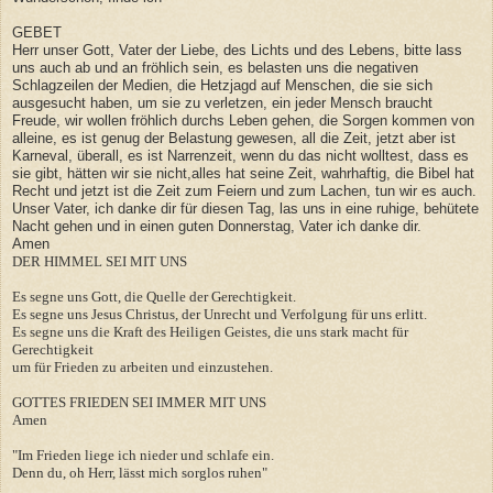
GEBET
Herr unser Gott, Vater der Liebe, des Lichts und des Lebens, bitte lass
uns auch ab und an fröhlich sein, es belasten uns die negativen
Schlagzeilen der Medien, die Hetzjagd auf Menschen, die sie sich
ausgesucht haben, um sie zu verletzen, ein jeder Mensch braucht
Freude, wir wollen fröhlich durchs Leben gehen, die Sorgen kommen von
alleine, es ist genug der Belastung gewesen, all die Zeit, jetzt aber ist
Karneval, überall, es ist Narrenzeit, wenn du das nicht wolltest, dass es
sie gibt, hätten wir sie nicht,alles hat seine Zeit, wahrhaftig, die Bibel hat
Recht und jetzt ist die Zeit zum Feiern und zum Lachen, tun wir es auch.
Unser Vater, ich danke dir für diesen Tag, las uns in eine ruhige, behütete
Nacht gehen und in einen guten Donnerstag, Vater ich danke dir.
Amen
DER HIMMEL SEI MIT UNS
Es segne uns Gott, die Quelle der Gerechtigkeit.
Es segne uns Jesus Christus, der Unrecht und Verfolgung für uns erlitt.
Es segne uns die Kraft des Heiligen Geistes, die uns stark macht für
Gerechtigkeit
um für Frieden zu arbeiten und einzustehen.
GOTTES FRIEDEN SEI IMMER MIT UNS
Amen
"Im Frieden liege ich nieder und schlafe ein.
Denn du, oh Herr, lässt mich sorglos ruhen"