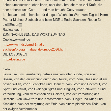
Leben unbeschwert leben kann, aber dazu braucht man viel Kraft, die
aber schenkt uns Gott ......und man braucht Gottvertrauen...
Ich bedanke mich herzlich für die gute Woche im Wort zum Tag bei Herrn
Pastor Michael Scubach und beim MDR 1 Radio Sachsen, Rosen für
sie(((Rosen)))
Radioandacht
ZUM NACHLESEN: DAS WORT ZUM TAG
Quelle:www.mdr.de
http://www.mdr.de/mdr1-radio-
sachsen/programm/buendelgruppe2096.html
DIE LOSUNGEN
http://losung.de
Gebet
Jesus, sei uns barmherzig, befreie uns von aller Sünde, von allem
Bösen, von der Versuchung durch den Teufel, vom Zorn, Hass und allem
bösen Willen, von Süchtigkeit und Unzucht, von Stolz und Hochmut, von
Spott und Verrat, von Gleichgültigkeit und Trägheit, von Schwermut und
Verzweiflung, vom Verblenden des Geistes, von der Verhärtung des
Herzens, von Unwettern und Katastrophen, von Hunger und Krieg und
Krankheit, von der Vergiftung der Erde, von einem plötzlichen Tode, von
der ewigen Verdammnis....