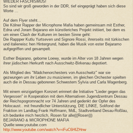
WIEDER FASCHISMUS!
So sind wir groß geworden in der DDR, tief eingeprägt haben sich diese
Worte ...
Auf dem Flyer steht...
Die Kölner Rapper der Microphone Mafia haben gemeinsam mit Esther,
Edna und Joram Bejarano ein künstleriches Projekt initiiert, bei dem es
um einen Clash der Kulturen im besten Sinne geht:
Die Rappper Kutlu Yurtseven und Signore Rossi, ihrerseits mit türkischen
und italieneisc hen Hintergrund, haben die Musik von ester Bejaramo
aufgegriffen und gesampelt.
Esther Bejarano, geborne Loewy, wurde im Alter von 18 Jahren wegen
ihrer jüdischen Herkunft nach Ausschwitz-Birkenau depotiert.
Als Mitglied des "Mädchenorchesters von Ausschwitz" war sie
gezwungen um ihr Leben zu musizieren, im gleichen Orchester spielten
auch die in Dessau geborenen Schw
es
tern Sylvia und Carla Wagenberg.
Mit einem einzigartigen Konzert erinnert die Initiative "Lieder gegen das
Vergessen" in Kooperation mit dem Alternativen Jugendzentrum Dessau
der Reichspogromnacht vor 74 Jahren und gedenkt der Opfer des
Holocaust.. mit freundlicher Unterstützung, DIE LINKE, Solifond der
Fraktion im Landtag Frank Hoffmann, MdL, Stadtverband Desau-Roßlau,
ich bedanke mich herzlich, Rosen für alle(((Rosen)))
BEJARANO & MICROPHONE MAFIA
Quelle:www.youtube.com
http://www.youtube.com/watch?v=iFuC6HIZHnw