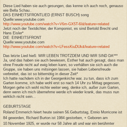
Diese Lied haben sie auch gesungen, das kenne ich auch noch, genauso
wie Bella Schau..
DAS EINHEITSFRONTLIED (ERNST BUSCH) song
Quelle:www.youtube.com
http://www.youtube.com/watch?v=V6m-GX5T-6I&feature=related
Jetzt noch der Textdichter, der Komponist, es sind Bertold Brecht und
Hans Eisler*
DIE EINHEITSFRONT
Quelle:www.youtube.com
http://www.youtube.com/watch?v=LFessKiuDUk&feature=related
Das letzte Lied hieß: WIR LEBEN TROTZDEM UND WIR SIND DA***
Ja, und das haben sie auch bewiesen, E
s
ther hat auch gesagt, dass man
ohne Freude nicht auf ewig leben kann, so verhälten sie sich auch die
Gruppe, sie haben uns mitsingen lassen, sie haben Lebensfreude
verbreitet, das ist so bitternötig in dieser Zeit*
Ich hatte nachdem ich in der Georgenkirche war, zu tun, dass ich zum
Garten komme, ich habe wohl erst so nach 14 Uhr zu Mittag gegessen,
Morgen gehe ich wohl nichte weiter weg, denke ich, außer zum Garten,
denn wenn ich mich übernehme werde ich wieder krank, das muss nun
wirklich nicht sein...
GEBURTSTAGE
Roland Emmerich feiert heute seinen 56.Geburtstag, Ennio Morricone ist
84 geworden, Richard Burton ist 1984 gestorben, + Geboren am
10.November 1925, er wurde nur 58 Jahre alt und war ein berühmter