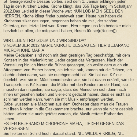
St. Georgenkirche Dessau vorbei, seid dem 1. Januar erklingen jeden
Tag in den Kirchen Lieder, Kirche klingt, das 366 Tage lang im Schaltjahr
2012.Das Leitlied in dieser Woche war: NUN LOB MEIN SEEL DEN
HERREN, Kirche klingt findet bundeweit statt. Heute nun haben die
Kirchenmusiker gesungen, begonnen haben sie mit , der schöne
Ostertag, das letzte Lied war: Komm, Herr segne uns.Ich bedanke mich
herzlich bei allen, die mitgewirkt haben, Rosen für sie(((Rosen)))
WIR LEBEN TROTZDEM UND WIR SIND DA*
9.NOVEMBER 2012 MARIENKIRCHE DESSAU ESTHER BEJARANO
MICROPHONE MAFIA
Meine Gedanken sind noch mit dem gestrigen Tag beschäftigt, mit dem
Konzert in der Marienkirche: Lieder gegen das Vergessen. Nach der
Vorstellung bin ich hinter die Bühne gegangen, ich wollte gern auch ein
Aitogramm von Esther haben, als ich sie sah, kamen mir die Tränen, ich
dachte dabei daran, was sie durchgemacht hat. Sie hat das KZ nur
überlebt, weil sie im Mädchenorchester war, sie hat davon erzählt, wie die
Transporte ins KZ kamen, die Mütter mit den Kindern an der Hand, sie
mussten dann spielen, sie sagte, dass die Menschen sich dann nach
ihnen umgesehen haben und vielleicht gedacht haben, dass es nicht so
schlimm werden kann, wenn sie mit Musik empfangen werden.
Dabei wussten alle Mädchen aus dem Orchester dass man die Frauen
mit ihren Kindern in die Gaskammern brachte, nur wenn sie nicht gespielt
hätten, wären sie auch getötet worden, die Musik rettete Esther das
Leben.
ESTER BEJERANO MICROPHONE MAFIA; LIEDER GEGEN DAS
VERGESSEN
Sie hielten ein Schild hoch, darauf stand: NIE WIEDER KRIEG; NIE