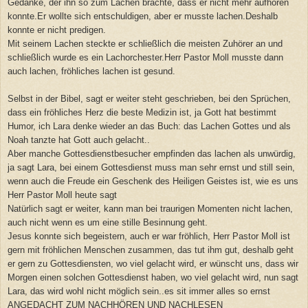
Gedanke, der ihn so zum Lachen brachte, dass er nicht mehr aufhören
konnte.Er wollte sich entschuldigen, aber er musste lachen.Deshalb
konnte er nicht predigen.
Mit seinem Lachen steckte er schließlich die meisten Zuhörer an und
schließlich wurde es ein Lachorchester.Herr Pastor Moll musste dann
auch lachen, fröhliches lachen ist gesund.
Selbst in der Bibel, sagt er weiter steht geschrieben, bei den Sprüchen,
dass ein fröhliches Herz die beste Medizin ist, ja Gott hat bestimmt
Humor, ich Lara denke wieder an das Buch: das Lachen Gottes und als
Noah tanzte hat Gott auch gelacht..
Aber manche Gottesdienstbesucher empfinden das lachen als unwürdig,
ja sagt Lara, bei einem Gottesdienst muss man sehr ernst und still sein,
wenn auch die Freude ein Geschenk des Heiligen Geistes ist, wie es uns
Herr Pastor Moll heute sagt
Natürlich sagt er weiter, kann man bei traurigen Momenten nicht lachen,
auch nicht wenn es um eine stille Besinnung geht.
Jesus konnte sich begeistern, auch er war fröhlich, Herr Pastor Moll ist
gern mit fröhlichen Menschen zusammen, das tut ihm gut, deshalb geht
er gern zu Gottesdiensten, wo viel gelacht wird, er wünscht uns, dass wir
Morgen einen solchen Gottesdienst haben, wo viel gelacht wird, nun sagt
Lara, das wird wohl nicht möglich sein..es sit immer alles so ernst
ANGEDACHT ZUM NACHHÖREN UND NACHLESEN