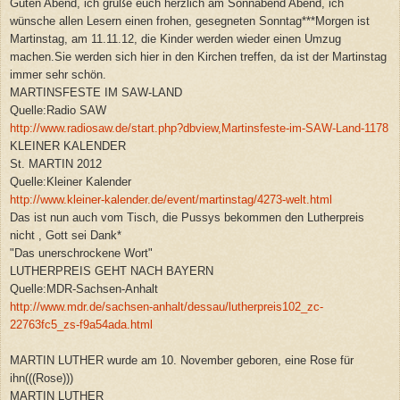
Guten Abend, ich grüße euch herzlich am Sonnabend Abend, ich
wünsche allen Lesern einen frohen, gesegneten Sonntag***Morgen ist
Martinstag, am 11.11.12, die Kinder werden wieder einen Umzug
machen.Sie werden sich hier in
den
Kirchen
treffen, da ist der Martinstag
immer sehr schön.
MARTINSFESTE IM SAW-LAND
Quelle:Radio SAW
http://www.radiosaw.de/start.php?dbview,Martinsfeste-im-SAW-Land-1178
KLEINER KALENDER
St. MARTIN 2012
Quelle:Kleiner Kalender
http://www.kleiner-kalender.de/event/martinstag/4273-welt.html
Das ist nun auch vom Tisch, die Pussys bekommen den Lutherpreis
nicht , Gott sei Dank*
"Das unerschrockene Wort"
LUTHERPREIS GEHT NACH BAYERN
Quelle:MDR-Sachsen-Anhalt
http://www.mdr.de/sachsen-anhalt/dessau/lutherpreis102_zc-
22763fc5_zs-f9a54ada.html
MARTIN LUTHER wurde am 10. November geboren, eine Rose für
ihn(((Rose)))
MARTIN LUTHER