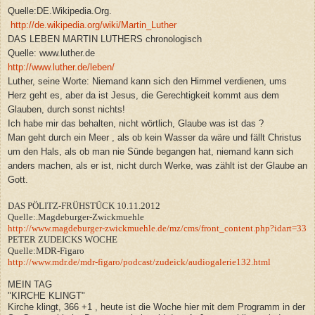
Quelle:DE.Wikipedia.Org.
http://de.wikipedia.org/wiki/Martin_Luther
DAS LEBEN MARTIN LUTHERS chronologisch
Quelle: www.luther.de
http://www.luther.de/leben/
Luther, seine Worte: Niemand kann sich den Himmel verdienen, ums
Herz geht es, aber da ist Jesus, die Gerechtigkeit kommt aus dem
Glauben, durch sonst nichts!
Ich habe mir das behalten, nicht wörtlich, Glaube was ist das ?
Man geht durch ein Meer , als ob kein Wasser da wäre und fällt Christus
um den Hals, als ob man nie Sünde begangen hat, niemand kann sich
anders machen, als er ist, nicht durch Werke, was zählt ist der Glaube an
Gott.
DAS PÖLITZ-FRÜHSTÜCK 10.11.2012
Quelle:.Magdeburger-Zwickmuehle
http://www.magdeburger-zwickmuehle.de/mz/cms/front_content.php?idart=33
PETER ZUDEICKS WOCHE
Quelle:MDR-Figaro
http://www.mdr.de/mdr-figaro/podcast/zudeick/audiogalerie132.html
MEIN TAG
"KIRCHE KLINGT"
Kirche klingt, 366 +1 , heute ist die Woche hier mit dem Programm in der