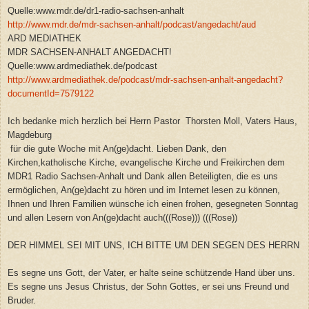
Quelle:www.mdr.de/dr1-radio-sachsen-anhalt
http://www.mdr.de/mdr-sachsen-anhalt/podcast/angedacht/aud
ARD MEDIATHEK
MDR SACHSEN-ANHALT ANGEDACHT!
Quelle:www.ardmediathek.de/podcast
http://www.ardmediathek.de/podcast/mdr-sachsen-anhalt-angedacht?
documentId=7579122
Ich bedanke mich herzlich bei Herrn Pastor Thorsten Moll, Vaters Haus,
Magdeburg
für die gute Woche mit An(ge)dacht. Lieben Dank, den
Kirchen,katholische Kirche, evangelische Kirche und Freikirchen dem
MDR1 Radio Sachsen-Anhalt und Dank allen Beteiligten, die es uns
ermöglichen, An(ge)dacht zu hören und im Internet lesen zu können,
Ihnen und Ihren Familien wünsche ich einen frohen, gesegneten Sonntag
und allen Lesern von An(ge)dacht auch(((Rose))) (((Rose))
DER HIMMEL SEI MIT UNS, ICH BITTE UM DEN SEGEN DES HERRN
Es segne uns Gott, der Vater, er halte seine schützende Hand über uns.
Es segne uns Jesus Christus, der Sohn Gottes, er sei uns Freund und
Bruder.