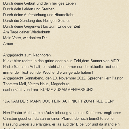
Durch deine Geburt und dein heiliges Leben
Durch dein Leiden und Sterben
Durch deine Auferstehung und Himmelfahrt
Durch die Sendung des Heiligen Geistes
Durch deine Gegenwart bis zum Ende der Zeit
Am Tage deiner Wiederkunft.
Mein Vater, wir danken Dir
Amen
An(ge)dacht zum Nachhören
Klickt bitte rechts in das grüne oder blaue Feld,dem Banner von MDR1
Radio Sachsen-Anhalt, es steht aber immer nur der aktuelle Text dort,
immer der Text von der Woche, die wir gerade haben !
An(ge)dacht Sonnabend, den 10. November 2012, Sprecher Herr Pastor
Thorsten Moll, Vaters Haus, Magdeburg
nacherzählt von Lara .KURZE ZUSAMMENFASSUNG
"DA KAM DER MANN DOCH EINFACH NICHT ZUM PREDIGEN"
Herr Pastor Moll hat eine Aufzeichnung von einer Konferenz englischer
Christen gesehen, da sah er einen Pfarrer, der sich bemühte seine
Fassung wieder zu erlangen, er las aud der Bibel vor und da stand ein