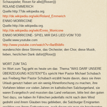
Schauspieler, Rosen für alle(((Rosen)))
ROLAND EMMERICH
Quelle:http:77de.wikipedia.org.
http://de.wikipedia.org/wiki/Roland_Emmerich
ENNIO MORRICONE
Quelle:http://de.wikipedia.org.
http://de.wikipedia.org/wiki/Ennio_Morricone
ENNIO MORRICONE- SPIEL MIR DAS LIED VOM TOD
Quelle:www.youtube.com
http://www.youtube.com/watch?v=8ariBtiblfo
wunderschön diese Stimme, das Orchester, den Chor, diese Musik,
lieben, herzlichen Dank dafür(((Rose)))
WORT ZUM TAG
Im Wort zum Tag geht es heute um das Thema:"WAS DARF UNSERE
ÜBERZEUGUNG KOSTEN?"Es spricht Herr Pastor Michael Schubach
aus Freiberg.Herr Pastor Schubach erzählt heute davon, dass sie ihren
Urlaub genutzt haben um ein wenig Ahnenforschung zu machen, ihre
Vorfahren lebten vor vielen Jahren im katholischen Salzburgerland, sie
waren Evangelisch und mussten das Land verlassen, bitte lest den guten
Text dazu, sie haben ihr Fähnchen jedenfalls nicht nach dem Wind
gedreht sind ihrem Glauben treu geblieben, die Salzburger Emigranten
erzählen von ihrem Gottvertrauen, auch davon wie man ein beschwertes