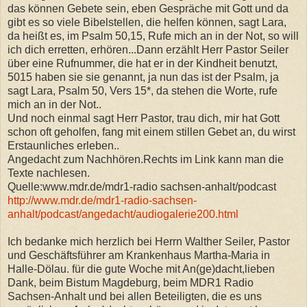
das können Gebete sein, eben Gespräche mit Gott und da
gibt es so viele Bibelstellen, die helfen können, sagt Lara,
da heißt es, im Psalm 50,15, Rufe mich an in der Not, so will
ich dich erretten, erhören...Dann erzählt Herr Pastor Seiler
über eine Rufnummer, die hat er in der Kindheit benutzt,
5015 haben sie sie genannt, ja nun das ist der Psalm, ja
sagt Lara, Psalm 50, Vers 15*, da stehen die Worte, rufe
mich an in der Not..
Und noch einmal sagt Herr Pastor, trau dich, mir hat Gott
schon oft geholfen, fang mit einem stillen Gebet an, du wirst
Erstaunliches erleben..
Angedacht zum Nachhören.Rechts im Link kann man die
Texte nachlesen.
Quelle:www.mdr.de/mdr1-radio sachsen-anhalt/podcast
http://www.mdr.de/mdr1-radio-sachsen-
anhalt/podcast/angedacht/audiogalerie200.html
Ich bedanke mich herzlich bei Herrn Walther Seiler, Pastor
und Geschäftsführer am Krankenhaus Martha-Maria in
Halle-Dölau. für die gute Woche mit An(ge)dacht,lieben
Dank, beim Bistum Magdeburg, beim MDR1 Radio
Sachsen-Anhalt und bei allen Beteiligten, die es uns