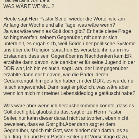
nacherzählt von Lara
WAS WÄRE WENN...?
Heute sagt Herr Pastor Seiler wieder die Worte, wie am
Anfang der Woche und alle Tage, was wäre wenn?
Ja was wäre wenn es Gott doch gibt? Er hatte diese Frage
so hingeworfen, seinem Gegenüber, mit dem er sich
unterhielt, es ergab sich, weil Beide über politische Systeme
uns über die Religion sprachen.Es versetzte ihn dann ins
Erstaunen, dass sein Gegenüber ins Nachdenken kam.ER
erzählte dann davon, wie dankbar er für seine Jugend in der
DDR war, ich bin es auch, sagt Lara, der Herr gegenüber
erzählte dann noch davon, wie die Partei, deren
Gedankengut ihm gefallen haben, in der DDR, es wurde nur
falsch angewendet. Dann sagt er plözlich, was wäre aber
wenn ich mich mit meiner Lebensideologie getäuscht habe?
Was wäre aber wenn ich herausbekommen könnte, dass es
Gott doch gibt, glaubst du das, sagt er zu Herrn Pastor
Seiler, nur kann dieser darauf nicht antworten, eben nicht
beweisen, dass es Gott gibt.Aber dann sagt er dem
Gegenüber, sprich mit Gott, was hindert dich daran, es zu
tun, frag ihn und Herr Pastor Seiler gibt Vorschläge dazu,