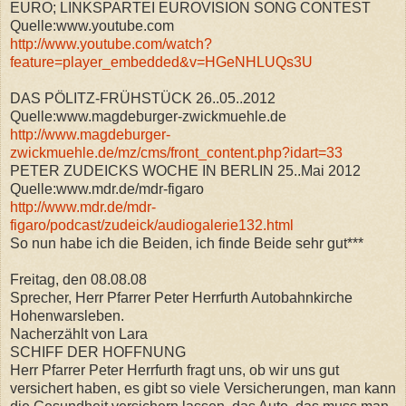
EURO; LINKSPARTEI EUROVISION SONG CONTEST
Quelle:www.youtube.com
http://www.youtube.com/watch?
feature=player_embedded&v=HGeNHLUQs3U
DAS PÖLITZ-FRÜHSTÜCK 26..05..2012
Quelle:www.magdeburger-zwickmuehle.de
http://www.magdeburger-
zwickmuehle.de/mz/cms/front_content.php?idart=33
PETER ZUDEICKS WOCHE IN BERLIN 25..Mai 2012
Quelle:www.mdr.de/mdr-figaro
http://www.mdr.de/mdr-
figaro/podcast/zudeick/audiogalerie132.html
So nun habe ich die Beiden, ich finde Beide sehr gut***
Freitag, den 08.08.08
Sprecher, Herr Pfarrer Peter Herrfurth Autobahnkirche
Hohenwarsleben.
Nacherzählt von Lara
SCHIFF DER HOFFNUNG
Herr Pfarrer Peter Herrfurth fragt uns, ob wir uns gut
versichert haben, es gibt so viele Versicherungen, man kann