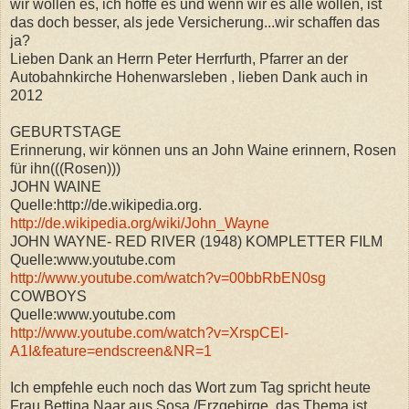
wir wollen es, ich hoffe es und wenn wir es alle wollen, ist
das doch besser, als jede Versicherung...wir schaffen das
ja?
Lieben Dank an Herrn Peter Herrfurth, Pfarrer an der
Autobahnkirche Hohenwarsleben , lieben Dank auch in
2012
GEBURTSTAGE
Erinnerung, wir können uns an John Waine erinnern, Rosen
für ihn(((Rosen)))
JOHN WAINE
Quelle:http://de.wikipedia.org.
http://de.wikipedia.org/wiki/John_Wayne
JOHN WAYNE- RED RIVER (1948) KOMPLETTER FILM
Quelle:www.youtube.com
http://www.youtube.com/watch?v=00bbRbEN0sg
COWBOYS
Quelle:www.youtube.com
http://www.youtube.com/watch?v=XrspCEl-
A1I&feature=endscreen&NR=1
Ich empfehle euch noch das Wort zum Tag spricht heute
Frau Bettina Naar aus Sosa /Erzgebirge ,das Thema ist