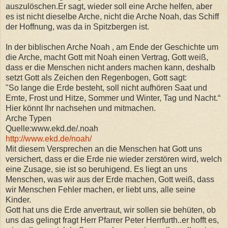
auszulöschen.Er sagt, wieder soll eine Arche helfen, aber
es ist nicht dieselbe Arche, nicht die Arche Noah, das Schiff
der Hoffnung, was da in Spitzbergen ist.
In der biblischen Arche Noah , am Ende der Geschichte um
die Arche, macht Gott mit Noah einen Vertrag, Gott weiß,
dass er die Menschen nicht anders machen kann, deshalb
setzt Gott als Zeichen den Regenbogen, Gott sagt:
"So lange die Erde besteht, soll nicht aufhören Saat und
Ernte, Frost und Hitze, Sommer und Winter, Tag und Nacht.“
Hier könnt Ihr nachsehen und mitmachen.
Arche Typen
Quelle:www.ekd.de/.noah
http://www.ekd.de/noah/
Mit diesem Versprechen an die Menschen hat Gott uns
versichert, dass er die Erde nie wieder zerstören wird, welch
eine Zusage, sie ist so beruhigend. Es liegt an uns
Menschen, was wir aus der Erde machen, Gott weiß, dass
wir Menschen Fehler machen, er liebt uns, alle seine
Kinder.
Gott hat uns die Erde anvertraut, wir sollen sie behüten, ob
uns das gelingt fragt Herr Pfarrer Peter Herrfurth..er hofft es,