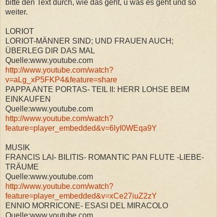
bitte den Text durch, wie das geht, u was es geht und so
weiter.
LORIOT
LORIOT-MÄNNER SIND; UND FRAUEN AUCH;
ÜBERLEG DIR DAS MAL
Quelle:www.youtube.com
http://www.youtube.com/watch?
v=aLg_xP5FKP4&feature=share
PAPPA ANTE PORTAS- TEIL II: HERR LOHSE BEIM
EINKAUFEN
Quelle:www.youtube.com
http://www.youtube.com/watch?
feature=player_embedded&v=6lyI0WEqa9Y
MUSIK
FRANCIS LAI- BILITIS- ROMANTIC PAN FLUTE -LIEBE-
TRÄUME
Quelle:www.youtube.com
http://www.youtube.com/watch?
feature=player_embedded&v=xCe27iuZ2zY
ENNIO MORRICONE- ESASI DEL MIRACOLO
Quelle:www.youtube.com