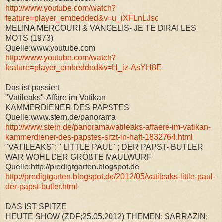
http://www.youtube.com/watch?
feature=player_embedded&v=u_iXFLnLJsc
MELINA MERCOURI & VANGELIS- JE TE DIRAI LES
MOTS (1973)
Quelle:www.youtube.com
http://www.youtube.com/watch?
feature=player_embedded&v=H_iz-AsYH8E
Das ist passiert
"Vatileaks"-Affäre im Vatikan
KAMMERDIENER DES PAPSTES
Quelle:www.stern.de/panorama
http://www.stern.de/panorama/vatileaks-affaere-im-vatikan-
kammerdiener-des-papstes-sitzt-in-haft-1832764.html
"VATILEAKS": " LITTLE PAUL" ; DER PAPST- BUTLER
WAR WOHL DER GRÖßTE MAULWURF
Quelle:http://predigtgarten.blogspot.de
http://predigtgarten.blogspot.de/2012/05/vatileaks-little-paul-
der-papst-butler.html
DAS IST SPITZE
HEUTE SHOW (ZDF;25.05.2012) THEMEN: SARRAZIN;