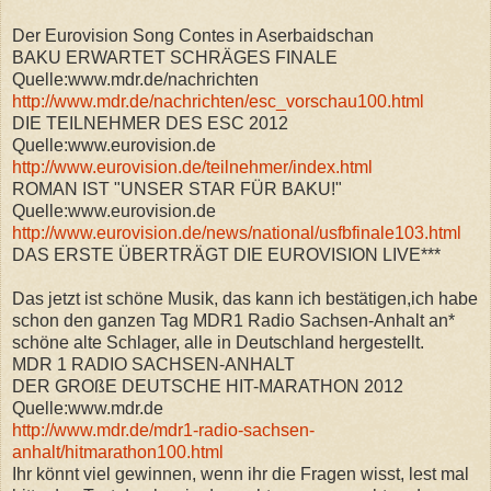
Der Eurovision Song Contes in Aserbaidschan
BAKU ERWARTET SCHRÄGES FINALE
Quelle:www.mdr.de/nachrichten
http://www.mdr.de/nachrichten/esc_vorschau100.html
DIE TEILNEHMER DES ESC 2012
Quelle:www.eurovision.de
http://www.eurovision.de/teilnehmer/index.html
ROMAN IST "UNSER STAR FÜR BAKU!"
Quelle:www.eurovision.de
http://www.eurovision.de/news/national/usfbfinale103.html
DAS ERSTE ÜBERTRÄGT DIE EUROVISION LIVE***
Das jetzt ist schöne Musik, das kann ich bestätigen,ich habe
schon den ganzen Tag MDR1 Radio Sachsen-Anhalt an*
schöne alte Schlager, alle in Deutschland hergestellt.
MDR 1 RADIO SACHSEN-ANHALT
DER GROßE DEUTSCHE HIT-MARATHON 2012
Quelle:www.mdr.de
http://www.mdr.de/mdr1-radio-sachsen-
anhalt/hitmarathon100.html
Ihr könnt viel gewinnen, wenn ihr die Fragen wisst, lest mal