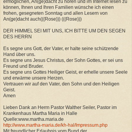
ermöglichen, An(ge)dacht zu hören und im Internet lesen zu
können, Ihnen und Ihren Familien wünsche ich einen
frohen, gesegneten Sonntag und allen Lesern von
An(ge)dacht auch(((Rose))) (((Rose)))
DER HIMMEL SEI MIT UNS, ICH BITTE UM DEN SEGEN
DES HERRN
Es segne uns Gott, der Vater, er halte seine schützende
Hand über uns.
Es segne uns Jesus Christus, der Sohn Gottes, er sei uns
Freund und Bruder.
Es segne uns Gottes Heiliger Geist, er erhelle unsere Seele
und erwärme unsere Herzen.
Vertrauen wir auf den Vater, den Sohn und den Heiligen
Geist.
Amen
Lieben Dank an Herrn Pastor Walther Seiler, Pastor im
Krankenhaus Martha Maria in Halle
Quelle:www.martha.maria.de
http://www.martha-maria.de/kh-hal/Impressum.php
Mit freundlicher Erlaubnis vom Bund der