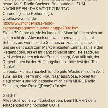
heute: Mdr1 Radio Sachsen Radioandacht ZUM
NACHLESEN : DAS WORT ZUM TAG
Chronologische Reihenfolge.
Quelle:www.mdr.de
http://www.mdr.de/mdr1-radio-
sachsen/programm/buendelgruppe2096.html
Sie ist 70 Jahre alt, sie ist krank, ihr Mann kümmert sich um
sie, macht den Abwasch und was eben anfällt, sie hat
Schmerzen, wenn es die Schmerzen zulassen, strickt sie
und sie geht auch zum Markt einkaufen.Einmal sah sie den
Regenbogen, als es ihr ganz schlecht ging, sie sagte, es
wird weiter gehen mit der Erde, sie sagt, Gott hilft mir, der
Regenbogen ist der Hoffnungsbogen...bitte lest den Text,
Danke*
Ich bedanke mich herzlich für die gute Woche mit dem Wort
zum Tag bei Herrn und Frau Naar aus Sosa, Rosen für
sie((Rosen)) und ich bedanke mich beim MDR1 Radio
Sachsen, eine Rose(((Rose))) für sie*
GEBET
Alles Gute wollen wir zurückgeben. Dem HERRN dem
erhabensten und höchsten GOTT.