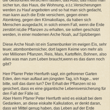
die Gesundheit versichern lassen, das Auto, das muss man
sicher tun, das Haus, die Wohnung, e.t.c.Versicherungen
werden zu Hauf angeboten und so hat man sich gedacht,
man kann auch die Erde versichern, gegen einen
Atomkrieg, gegen den Klimakollaps, da haben sich
Menschen ausgedacht, in solch einem Fall, wenn die Erde
zerstört ist,die Pflanzen zu erhalten, sie sollen geschützt
werden, in einer modernen Arche Noah, auf Spitzbergen
Diese Arche Noah ist ein Samenbunker im ewigen Eis, sehr
teuer, atombombensicher, dort lagern Keime von mehr als
vier Millionen Pflanzen, Reis, Mais, Kartoffeln, Bohnen, also
alles was man zum Leben braucht,wenn es das dann noch
gibt?
Herr Pfarrer Peter Herrfurth sagt, ein gefrorener Garten
Eden, den man auftaut am jüngsten Tag, ich frage... wer
bitte, soll das dann tun? Der Erhalt der Pflanzen ist so
gesichert, dass es eine gigantische Lebensversicherung für
den Fall der Fälle ist.
Aber Herrn Pfarrer Peter Herrfurth wird es eiskalt bei dem
Gedanken, an diese eiskalte Kalkulation, er denkt daran,
dass wir Mittel genug haben, das Leben auf der Erde