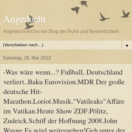
Angedacht
Angedacht Archiv ein Blog der Ruhe und Besinnlichkeit
▼
Samstag, 26. Mai 2012
-Was wäre wenn...? Fußball, Deutschland
verliert..Baku Eurovision.MDR Der große
deutsche Hit-
Marathon.Loriot.Musik."Vatileaks"Affäre
im Vatikan.Heute Show ZDF.Pölitz,
Zudeick.Schiff der Hoffnung 2008.John
Wayne.Es wird weitergehen!Geh unter der