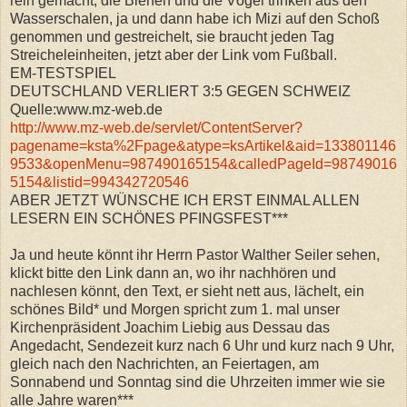
rein gemacht, die Bienen und die Vögel trinken aus den
Wasserschalen, ja und dann habe ich Mizi auf den Schoß
genommen und gestreichelt, sie braucht jeden Tag
Streicheleinheiten, jetzt aber der Link vom Fußball.
EM-TESTSPIEL
DEUTSCHLAND VERLIERT 3:5 GEGEN SCHWEIZ
Quelle:www.mz-web.de
http://www.mz-web.de/servlet/ContentServer?
pagename=ksta%2Fpage&atype=ksArtikel&aid=133801146
9533&openMenu=987490165154&calledPageId=98749016
5154&listid=994342720546
ABER JETZT WÜNSCHE ICH ERST EINMAL ALLEN
LESERN EIN SCHÖNES PFINGSFEST***
Ja und heute könnt ihr Herrn Pastor Walther Seiler sehen,
klickt bitte den Link dann an, wo ihr nachhören und
nachlesen könnt, den Text, er sieht nett aus, lächelt, ein
schönes Bild* und Morgen spricht zum 1. mal unser
Kirchenpräsident Joachim Liebig aus Dessau das
Angedacht, Sendezeit kurz nach 6 Uhr und kurz nach 9 Uhr,
gleich nach den Nachrichten, an Feiertagen, am
Sonnabend und Sonntag sind die Uhrzeiten immer wie sie
alle Jahre waren***