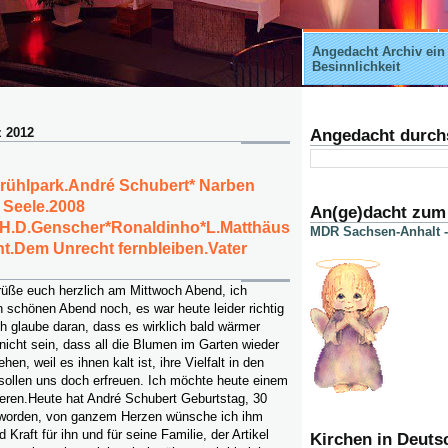
Angedacht Archiv ein
Besinnlichkeit
z 2012
Angedacht durch
rühlpark.André Schubert* Narben
r Seele.2008
An(ge)dacht zum
t.H.D.Genscher*Ronaldinho*L.Matthäus
MDR Sachsen-Anhalt -
ht.Dem Unrecht fernbleiben.Vater
rüße euch herzlich am Mittwoch Abend, ich
 schönen Abend noch, es war heute leider richtig
ich glaube daran, dass es wirklich bald wärmer
nicht sein, dass all die Blumen im Garten wieder
hen, weil es ihnen kalt ist, ihre Vielfalt in den
sollen uns doch erfreuen. Ich möchte heute einem
ieren.Heute hat André Schubert Geburtstag, 30
geworden, von ganzem Herzen wünsche ich ihm
d Kraft für ihn und für seine Familie, der Artikel
Kirchen in Deuts