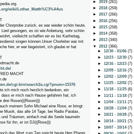
►
2019
(261)
ipedia.org.
►
2018
(259)
ia.org/wiki/Lothar_Matth%C3%A4us
►
2017
(266)
T
►
2016
(256)
der Chorprobe zurück, es war wieder schön heute,
►
2015
(258)
 Lied gesungen, es ist wie Anbetung, sehr schön
►
2014
(358)
erührt, vielleicht schaffen wir es bis Karfreitag,
►
2013
(340)
esdienst singen können.Unser Chorleiter war mit
▼
2012
(366)
he hier, er war begeistert, ich glaube er hat
►
12/30 - 01/06
(7)
►
12/23 - 12/30
(7)
T
riedmacht.de
►
12/16 - 12/23
(7)
cht.de/
►
12/09 - 12/16
(7)
FRIED MACHT
►
12/02 - 12/09
(7)
n.de
►
11/25 - 12/02
(7)
oten.de/cgi-bin/search2a.cgi?pnum=15376
►
11/18 - 11/25
(6)
te ich mich noch herzlich bedanken, ein
, dass er mich nach Hause gefahren hat, ich
►
11/11 - 11/18
(7)
le drei Rosen(((Rosen)))
►
11/04 - 11/11
(7)
auch meinem Sohn Michael eine Rose, er bringt
►
10/28 - 11/04
(7)
e Musik, das alle 14 Tage, bei Radio Paralax,
►
10/21 - 10/28
(7)
 und Träumen, einfach mal die Seele baumeln
►
10/14 - 10/21
(7)
se für ihn, er ist DJ(((Rose)))
►
10/07 - 10/14
(7)
noch das Wort zum Tag spricht heute Herr Pfarrer
►
09/30 - 10/07
(7)