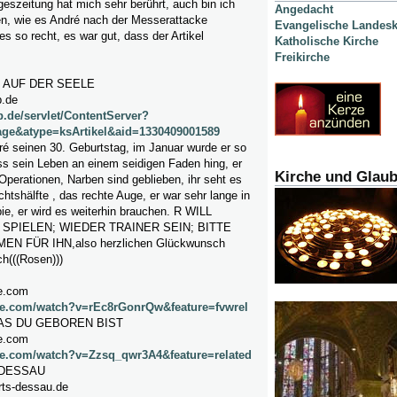
geszeitung hat mich sehr berührt, auch bin ich
Angedacht
en, wie es André nach der Messerattacke
Evangelische Landesk
es so recht, es war gut, dass der Artikel
Katholische Kirche
Freikirche
 AUF DER SEELE
.de
.de/servlet/ContentServer?
ge&atype=ksArtikel&aid=1330409001589
dré seinen 30. Geburtstag, im Januar wurde er so
ss sein Leben an einem seidigen Faden hing, er
Kirche und Glau
Operationen, Narben sind geblieben, ihr seht es
chtshälfte , das rechte Auge, er war sehr lange in
e, er wird es weiterhin brauchen. R WILL
SPIELEN; WIEDER TRAINER SEIN; BITTE
N FÜR IHN,also herzlichen Glückwunsch
h(((Rosen)))
e.com
be.com/watch?v=rEc8rGonrQw&feature=fvwrel
DAS DU GEBOREN BIST
e.com
be.com/watch?v=Zzsq_qwr3A4&feature=related
DESSAU
rts-dessau.de