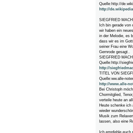
Quelle:http://de.wik
http://de.wikiped
SIEGFRIED MACH
Ich bin gerade von 
wir haben ein neues
in der Melodie, es b
dass wir es im Gott
seiner Frau eine Woc
Gernrode gesagt..
SIEGFRIED MACH
Quelle:http://siegf
http://siegfriedma
TITEL VON SIEG
Quelle:ww.alle-note
http://www.alle-n
Bei Christoph möch
Chormitglied, Tenor
verteile heute an al
Heute schenke ich 
wieder wunderschön
Musik zum Relaxen
lassen, also eine Ro
Ich empfehle euch 