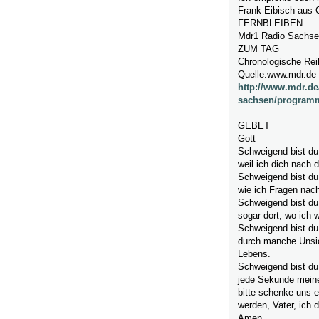
Frank Eibisch aus
FERNBLEIBEN
Mdr1 Radio Sach
ZUM TAG
Chronologische Rei
Quelle:www.mdr.de
http://www.mdr.de
sachsen/program
GEBET
Gott
Schweigend bist du
weil ich dich nac
Schweigend bist du 
wie ich Fragen nac
Schweigend bist du 
sogar dort, wo ich 
Schweigend bist du
durch manche Unsic
Lebens.
Schweigend bist du
jede Sekunde meine
bitte schenke uns 
werden, Vater, ich d
Amen