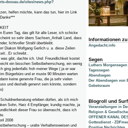
rts-dessau.de/sites/news.php?
zen, helfen möchte, kann das tun, hier im Link
, Danke***
KEIT
 Euren Tag, das gilt für alle Leser, ich schicke
 scheint so sehr übers Sachsen_Anhalt Land, dass
Informationen z
der, lichtvoller Strahl überbleibt.
Angedacht.info
rr Diakon Wolfgang Gerlich u. a. diese Zeilen
eit:..Er schreibt..
was gibt, dachte ich. Und: Freundlichkeit kostet
Segen
elleicht ein bisschen Selbstbeherrschung, ein wenig
Luthers Morgensegen
h ging jedenfalls froh meiner Wege ( ja er war
Tagessegen
 im Bürgerbüro und er muste 90 Minuten warten
Abendsegen
dann keine genervte Frau, die ja sehr vielen
Der Abendsegen von B
ss und deshalb genervt sein könnte, sondern
Gebetsraum
u)
 Schuldnerberatung erleben dürfen, als ich mich
Blogroll und Surf
anken Sohn, Harz 4 Empfänger, kundig machte, ja
Veranstaltungen in D
undlichkeit dieser Frau so überrascht, dass ich
Religion & Gesellscha
te.
OFFENER KANAL DE
ril 2008
Gottesdienst - ZDFme
bstbeherrschung – uralte Verhaltensweisen und
Positive Nachrichten