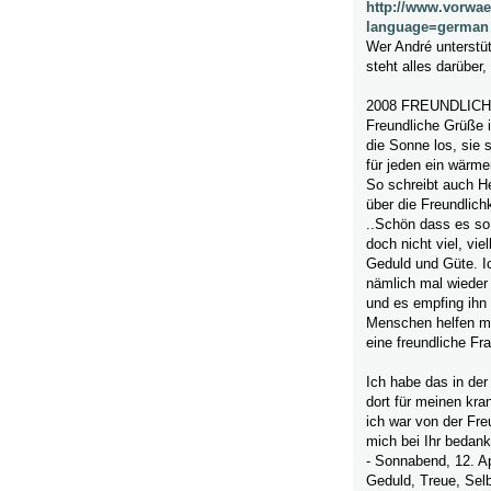
http://www.vorwae
language=german
Wer André unterstüt
steht alles darüber
2008 FREUNDLICH
Freundliche Grüße in
die Sonne los, sie
für jeden ein wärmen
So schreibt auch He
über die Freundlichk
..Schön dass es so 
doch nicht viel, vi
Geduld und Güte. Ic
nämlich mal wieder
und es empfing ihn 
Menschen helfen mu
eine freundliche Fra
Ich habe das in der
dort für meinen kr
ich war von der Fre
mich bei Ihr bedank
- Sonnabend, 12. Ap
Geduld, Treue, Sel