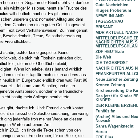
h heute noch. Sogar in der Bibel steht viel darüber
Gute Nachrichten
, ein wichtiger Missionar, nennt sie "Früchte des
Kluges Proberaum
ulus will deutlich machen: Es gibt einen
NEWS INLAND
chen unserem ganz normalen Alltag und dem
TAGESSCHAU
en, dem Glauben an einen guten Gott. Insgesamt
BRISANT
nem Text zwölf Verhaltensweisen. Zu ihnen gehört
MDR AKTUELL NACH
, Bescheidenheit, Treue, Selbstbeherrschung
MITTELDEUTSCHE Z
ie Freundlichkeit.
NACHRICHTEN AUS 
MITTELDEUTSCHLAN
ZDF HEUTE.de
st schön, echte, keine gespielte. Keine
Die Welt
lichkeit, die sich mit Floskeln zufrieden gibt,
DIE TAGESPOST
lichkeit, die an der Oberfläche bleibt,
NACHRICHTEN AUS 
 glatt. Wenn ich erlebe, dass jemand wirklich
FRANKFURTER ALLG
t, dann sieht der Tag für mich gleich anderes aus.
Neue Züricher Zeitung
h neulich im Bürgerbüro endlich dran war. Fast 90
Kronen Zeitung
ewartet... Ich kam zum Schalter, und mich
Kirchenzeitung Die Ki
genervte Amtsperson, sondern eine freundliche
Das jetzt für Kinder
r nicht hastig mein Anliegen bearbeitete.
KINDER
DER KLEINE ERZIE
s gibt, dachte ich. Und: Freundlichkeit kostet
Fun80s.fm
elleicht ein bisschen Selbstbeherrschung, ein wenig
(Archiv) Altes und Ne
ch ging jedenfalls froh meiner Wege an diesem
Nowack
langem Warten auf einem Amt.
Sahra Wagenknecht
h in 2012, ich finde die Texte schön von den
Horeb
 bringen so viel Freude rüber, für die Seele, sie
ERF Plus