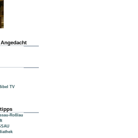
u Angedacht
ibel TV
tipps
essau-Roßlau
ft
SSAU
diathek