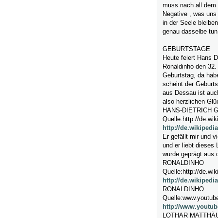
muss nach all dem 
Negative , was uns 
in der Seele bleibe
genau dasselbe tun,
GEBURTSTAGE
Heute feiert Hans D
Ronaldinho den 32.
Geburtstag, da habe
scheint der Geburts
aus Dessau ist auch 
also herzlichen Glü
HANS-DIETRICH 
Quelle:http://de.wik
http://de.wikipedi
Er gefällt mir und 
und er liebt dieses
wurde geprägt aus d
RONALDINHO
Quelle:http://de.wik
http://de.wikipedi
RONALDINHO
Quelle:www.youtub
http://www.yout
LOTHAR MATTHÄ