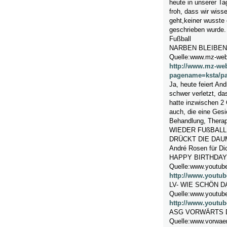
heute in unserer Ta
froh, dass wir wiss
geht,keiner wusste 
geschrieben wurde.
Fußball
NARBEN BLEIBEN
Quelle:www.mz-web
http://www.mz-web
pagename=ksta/pa
Ja, heute feiert An
schwer verletzt, da
hatte inzwischen 2 
auch, die eine Gesi
Behandlung, Therapi
WIEDER FUßBALL 
DRÜCKT DIE DAUME
André Rosen für Dic
HAPPY BIRTHDAY
Quelle:www.youtub
http://www.youtu
LV- WIE SCHÖN 
Quelle:www.youtub
http://www.youtu
ASG VORWÄRTS 
Quelle:www.vorwae