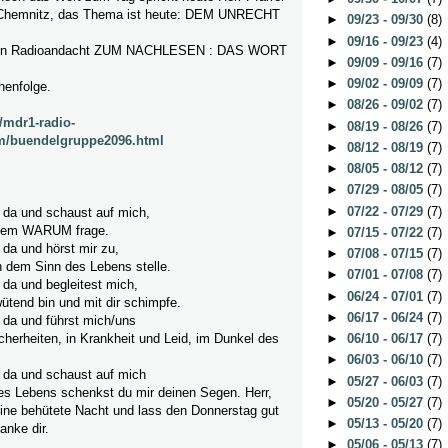
 Chemnitz, das Thema ist heute: DEM UNRECHT
►
09/23 - 09/30
(8)
►
09/16 - 09/23
(4)
sen Radioandacht ZUM NACHLESEN : DAS WORT
►
09/09 - 09/16
(7)
►
09/02 - 09/09
(7)
henfolge.
►
08/26 - 09/02
(7)
/mdr1-radio-
►
08/19 - 08/26
(7)
m/buendelgruppe2096.html
►
08/12 - 08/19
(7)
►
08/05 - 08/12
(7)
►
07/29 - 08/05
(7)
►
07/22 - 07/29
(7)
 da und schaust auf mich,
h dem WARUM frage.
►
07/15 - 07/22
(7)
da und hörst mir zu,
►
07/08 - 07/15
(7)
h dem Sinn des Lebens stelle.
►
07/01 - 07/08
(7)
da und begleitest mich,
►
06/24 - 07/01
(7)
wütend bin und mit dir schimpfe.
►
06/17 - 06/24
(7)
 da und führst mich/uns
herheiten, in Krankheit und Leid, im Dunkel des
►
06/10 - 06/17
(7)
►
06/03 - 06/10
(7)
 da und schaust auf mich
►
05/27 - 06/03
(7)
s Lebens schenkst du mir deinen Segen. Herr,
►
05/20 - 05/27
(7)
eine behütete Nacht und lass den Donnerstag gut
►
05/13 - 05/20
(7)
anke dir.
►
05/06 - 05/13
(7)