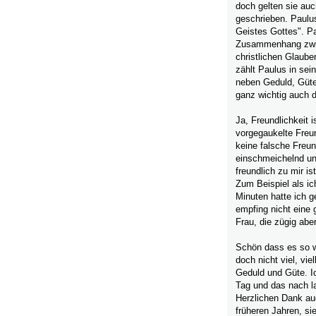
doch gelten sie auc
geschrieben. Paulus
Geistes Gottes". Pa
Zusammenhang zwis
christlichen Glaub
zählt Paulus in sei
neben Geduld, Güte
ganz wichtig auch d
Ja, Freundlichkeit i
vorgegaukelte Freund
keine falsche Freund
einschmeichelnd und
freundlich zu mir is
Zum Beispiel als ic
Minuten hatte ich g
empfing nicht eine 
Frau, die zügig abe
Schön dass es so wa
doch nicht viel, vi
Geduld und Güte. I
Tag und das nach 
Herzlichen Dank auc
früheren Jahren, sie