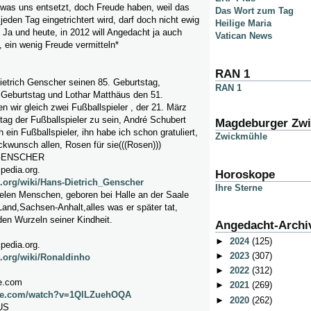
was uns entsetzt, doch Freude haben, weil das
Das Wort zum Tag
jeden Tag eingetrichtert wird, darf doch nicht ewig
Heilige Maria
n Ja und heute, in 2012 will Angedacht ja auch
Vatican News
 ein wenig Freude vermitteln*
RAN 1
ietrich Genscher seinen 85. Geburtstag,
RAN 1
 Geburtstag und Lothar Matthäus den 51.
n wir gleich zwei Fußballspieler , der 21. März
tag der Fußballspieler zu sein, André Schubert
Magdeburger Zw
ein Fußballspieler, ihn habe ich schon gratuliert,
Zwickmühle
ckwunsch allen, Rosen für sie(((Rosen)))
GENSCHER
ipedia.org.
Horoskope
a.org/wiki/Hans-Dietrich_Genscher
Ihre Sterne
vielen Menschen, geboren bei Halle an der Saale
 Land,Sachsen-Anhalt,alles was er später tat,
en Wurzeln seiner Kindheit.
Angedacht-Archi
►
2024
(125)
ipedia.org.
►
2023
(307)
a.org/wiki/Ronaldinho
►
2022
(312)
e.com
►
2021
(269)
ube.com/watch?v=1QlLZuehOQA
►
2020
(262)
US