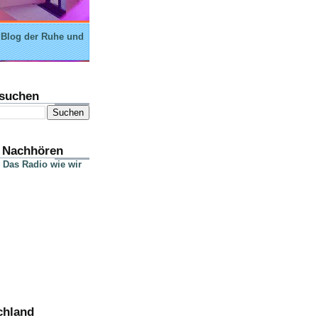
 Blog der Ruhe und
suchen
 Nachhören
 Das Radio wie wir
chland