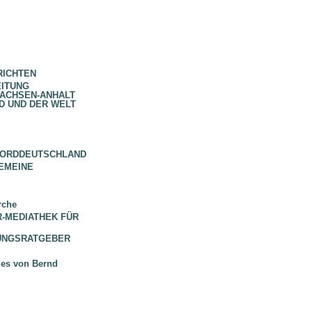
RICHTEN
EITUNG
SACHSEN-ANHALT
D UND DER WELT
NORDDEUTSCHLAND
EMEINE
rche
 BR-MEDIATHEK FÜR
HUNGSRATGEBER
ues von Bernd