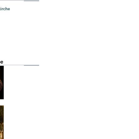
irche
be