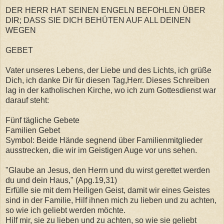
DER HERR HAT SEINEN ENGELN BEFOHLEN ÜBER
DIR; DASS SIE DICH BEHÜTEN AUF ALL DEINEN
WEGEN
GEBET
Vater unseres Lebens, der Liebe und des Lichts, ich grüße
Dich, ich danke Dir für diesen Tag,Herr. Dieses Schreiben
lag in der katholischen Kirche, wo ich zum Gottesdienst war
darauf steht:
Fünf tägliche Gebete
Familien Gebet
Symbol: Beide Hände segnend über Familienmitglieder
ausstrecken, die wir im Geistigen Auge vor uns sehen.
"Glaube an Jesus, den Herrn und du wirst gerettet werden
du und dein Haus," (Apg.19,31)
Erfülle sie mit dem Heiligen Geist, damit wir eines Geistes
sind in der Familie, Hilf ihnen mich zu lieben und zu achten,
so wie ich geliebt werden möchte.
Hilf mir, sie zu lieben und zu achten, so wie sie geliebt