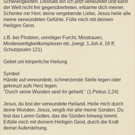
Schwierigkeiten. Deshalb bin ich jetzt verwundet und kann
der Welt nicht frei gegenübertreten. erbarme dich meiner.
Schenke mir Herr, deine vergebende Liebe, Jesus heile alle
meine verwundeten Gefühle. Fülle mich mit deinem
Heiligen Geist.
z.B. bei Phobien, unnötiger Furcht, Misstrauen,
Minderwertigkeitkomplexen etc..(vergl. 1.Joh.4, 16 ff;
Schutzpsalm 121)
Gebet um körperliche Heilung
Symbol
Hände auf verwundete, schmerzende Stelle legen oder
gekreuzt aufs Herz legen.
"Durch seine Wunden seid ihr geheilt." (1.Petrus 2,24)
Jesus, du bist der verwundete Heiland. Heile mich durch
deine Wunden. Jesus, vergib mir alle meine Sünden. Du
bist das Lamm Gottes, das die Sünden hinweg nimmt.
Erfülle mich mit deinem Heiligen Geist, durch die Kraft
deiner Auferstehung.