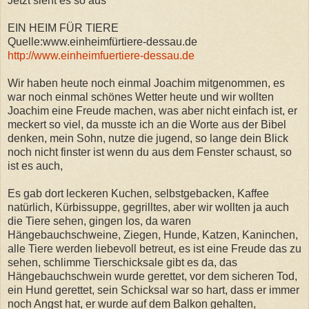
Jetzt sieht es so aus
EIN HEIM FÜR TIERE
Quelle:www.einheimfürtiere-dessau.de
http://www.einheimfuertiere-dessau.de
Wir haben heute noch einmal Joachim mitgenommen, es
war noch einmal schönes Wetter heute und wir wollten
Joachim eine Freude machen, was aber nicht einfach ist, er
meckert so viel, da musste ich an die Worte aus der Bibel
denken, mein Sohn, nutze die jugend, so lange dein Blick
noch nicht finster ist wenn du aus dem Fenster schaust, so
ist es auch,
Es gab dort leckeren Kuchen, selbstgebacken, Kaffee
natürlich, Kürbissuppe, gegrilltes, aber wir wollten ja auch
die Tiere sehen, gingen los, da waren
Hängebauchschweine, Ziegen, Hunde, Katzen, Kaninchen,
alle Tiere werden liebevoll betreut, es ist eine Freude das zu
sehen, schlimme Tierschicksale gibt es da, das
Hängebauchschwein wurde gerettet, vor dem sicheren Tod,
ein Hund gerettet, sein Schicksal war so hart, dass er immer
noch Angst hat, er wurde auf dem Balkon gehalten,