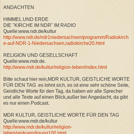
ANDACHTEN
HIMMEL UND ERDE
DIE "KIRCHE IM NDR" IM RADIO
Quelle:www.ndr.de/kultur
http://www.ndr.de/ndr1niedersachsen/programm/Radiokirch
e-auf-NDR-1-Niedersachsen,radiokirche20.html
RELIGION UND GESELLSCHAFT
Quelle:www.mdr.de.
http://www.mdr.de/kultur/religion-leben/index.html
Bitte schaut hier rein,MDR KULTUR, GEISTLICHE WORTE
FÜR DEN TAG es lohnt sich, es ist eine sehr schöne Seite,
Geistliche Worte für den Tag, da haben wir alle Sprecher
und alle Texte auf einen Blick,außer bei Angedacht, da gibt
es nur einen Podcast.
MDR KULTUR, GEISTLICHE WORTE FÜR DEN TAG
Quelle:www.mdr.de/kultur
http://www.mdr.de/kultur/religion-
leben/verkuendigung100.html