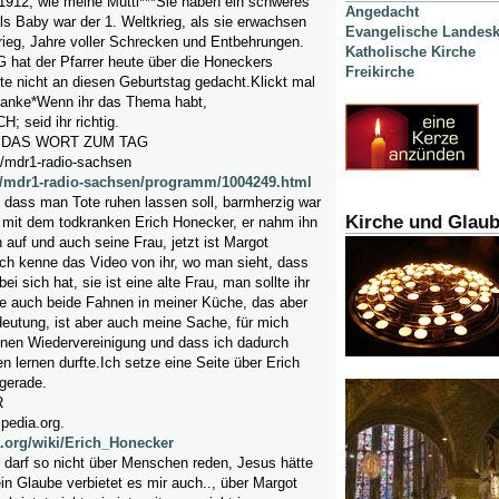
1912, wie meine Mutti***Sie haben ein schweres
Angedacht
als Baby war der 1. Weltkrieg, als sie erwachsen
Evangelische Landesk
rieg, Jahre voller Schrecken und Entbehrungen.
Katholische Kirche
at der Pfarrer heute über die Honeckers
Freikirche
te nicht an diesen Geburtstag gedacht.Klickt mal
 Danke*Wenn ihr das Thema habt,
seid ihr richtig.
 DAS WORT ZUM TAG
/mdr1-radio-sachsen
e/mdr1-radio-sachsen/programm/1004249.html
, dass man Tote ruhen lassen soll, barmherzig war
Kirche und Glau
r mit dem todkranken Erich Honecker, er nahm ihn
 auf und auch seine Frau, jetzt ist Margot
ich kenne das Video von ihr, wo man sieht, dass
i sich hat, sie ist eine alte Frau, man sollte ihr
be auch beide Fahnen in meiner Küche, das aber
deutung, ist aber auch meine Sache, für mich
nen Wiedervereinigung und dass ich dadurch
lernen durfte.Ich setze eine Seite über Erich
gerade.
R
ipedia.org.
a.org/wiki/Erich_Honecker
er darf so nicht über Menschen reden, Jesus hätte
in Glaube verbietet es mir auch.., über Margot