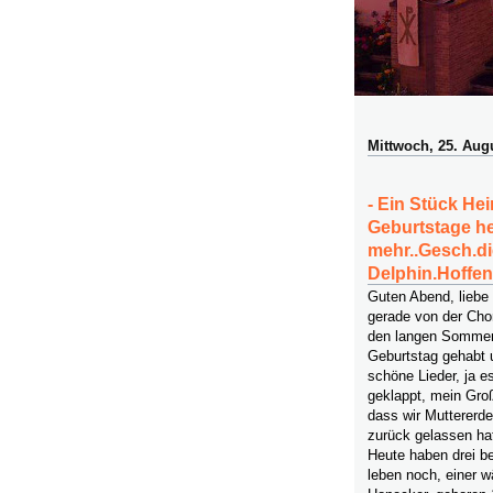
Mittwoch, 25. Aug
- Ein Stück Hei
Geburtstage heu
mehr..Gesch.d
Delphin.Hoffen
Guten Abend, liebe
gerade von der Cho
den langen Sommerfe
Geburtstag gehabt 
schöne Lieder, ja 
geklappt, mein Groß
dass wir Muttererde
zurück gelassen hat
Heute haben drei b
leben noch, einer w