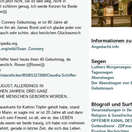
h jetzt nicht, sie ist weit weg, nicht in
st schlimm genug..Ich werde Kerzen für Beide
en)))
Connery Geburtstag, er ist 80 Jahre alt
en ihn als James Bond und ich glaube jeder von
, auch sehr schön, also herzlichen Glückwunsch
Informationen z
kipedia.org.
Angedacht.info
ia.org/wiki/Sean_Connery
iffer feiert heute ihren 40.Geburtstag, da
Segen
herzlich, Rosen (((Rosen)))
Luthers Morgensegen
e
Tagessegen
/stars/ticker/BSBS117268/Claudia-Schiffer-
Abendsegen
l
Der Abendsegen von B
AUGUST; ALLERDINGS IN
Gebetsraum
HEN JAHREN; DREI GANZ
CHE MENSCHEN GEBOREN WORDEN...
Blogroll und Surf
rauerkarte für Kathrin Töpfer geholt habe, stand
Veranstaltungen in D
r Mann, er sagte mir, er ist 20 Jahre alt und dann
Religion & Gesellscha
sich sein Freund, so alt, wie er, das LEBEN
OFFENER KANAL DE
waren wir beide traurig, ich habe von mehreren
Gottesdienst - ZDFme
ört, gerade in letzter Zeit, die sich das Leben
Positive Nachrichten