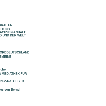
RICHTEN
EITUNG
SACHSEN-ANHALT
D UND DER WELT
NORDDEUTSCHLAND
EMEINE
rche
 BR-MEDIATHEK FÜR
HUNGSRATGEBER
ues von Bernd