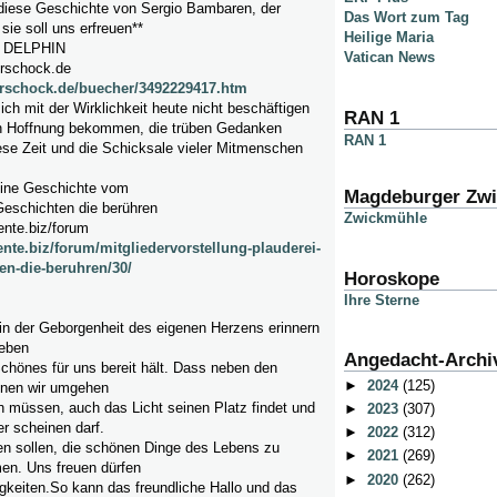
 diese Geschichte von Sergio Bambaren, der
Das Wort zum Tag
sie soll uns erfreuen**
Heilige Maria
 DELPHIN
Vatican News
urschock.de
turschock.de/buecher/3492229417.htm
mich mit der Wirklichkeit heute nicht beschäftigen
RAN 1
en Hoffnung bekommen, die trüben Gedanken
RAN 1
ese Zeit und die Schicksale vieler Mitmenschen
eine Geschichte vom
Magdeburger Zw
chichten die berühren
Zwickmühle
nte.biz/forum
nte.biz/forum/mitgliedervorstellung-plauderei-
en-die-beruhren/30/
Horoskope
Ihre Sterne
in der Geborgenheit des eigenen Herzens erinnern
Leben
Angedacht-Archi
chönes für uns bereit hält. Dass neben den
►
2024
(125)
enen wir umgehen
müssen, auch das Licht seinen Platz findet und
►
2023
(307)
r scheinen darf.
►
2022
(312)
en sollen, die schönen Dinge des Lebens zu
►
2021
(269)
en. Uns freuen dürfen
►
2020
(262)
igkeiten.So kann das freundliche Hallo und das