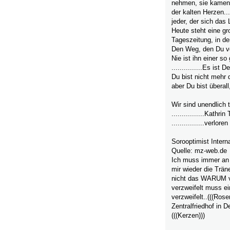
nehmen, sie kamen m
der kalten Herzen...
jeder, der sich das 
Heute steht eine gr
Tageszeitung, in de
Den Weg, den Du vor
Nie ist ihn einer s
...............Es ist D
Du bist nicht mehr 
aber Du bist überall
Wir sind unendlich 
................Kathrin 
................verlore
Sorooptimist Intern
Quelle: mz-web.de
Ich muss immer an K
mir wieder die Trän
nicht das WARUM ver
verzweifelt muss ei
verzweifelt..(((Rose
Zentralfriedhof in 
(((Kerzen)))