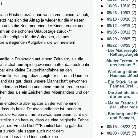
AT
►
10/03 - 10/10
(7)
►
09/26 - 10/03
(7)
mann Hasting erzählt ein wenig von seinem Urlaub,
►
09/19 - 09/26
(7)
etzt hat sich der Alttag ja wieder für die Meisten
d ja auch die Sommerferien der Kinder vorbei und
►
09/12 - 09/19
(7)
ern an die schönen Urlaubstage zurück**
►
09/05 - 09/12
(7)
aft schöpfen für die Aufgaben, die uns
►
08/29 - 09/05
(7)
ie anliegenden Aufgaben, die wir meistern
▼
08/22 - 08/29
(7)
- Der Mauersegle
Rettung.Angefr
milie in Frankreich auf einem Zeltplatz, als die
-Mutter Teresa.Le
nnschaft ein Spiel gewonnen hatte, da steckte ihr
uns heraus.P..
bar eine kleine Deutschlandfahne an den
- Werbung hören
Hausbau..Mück
amilie Hasting., dazu zeigte er mit dem Daumen
 fand das gut, dass unsere Mannschaft gewonnen
- Ein Stück Heima
Fahnen.Drei ..
Friedemann Hasting und seine Familie freuten sich
ahen das als ein Zeichen des Miteinanders und der
- Die Zeit bleibt
dürfen wir...
g.
- Meine Freude..
hn entdeckte aber später an der Fahne einen
der Leber rede.
, dass da keine Deutschlandfahne ist, sondern
- Bindung und Fr
e, die Farben stimmten zwar, aber eben nicht die
und Papagei, .
stellte sich heraus, dass es eine belgische Fahne
gal, die Freude blieb***Familie Hasting gab die
►
08/15 - 08/22
(7)
ht zurück, sie sagen auch nicht dem
►
08/08 - 08/15
(7)
barn, dass sein Geschenk keine