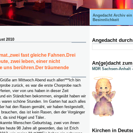
Angedacht Archiv ein
Besinnlichkeit
ust 2010
Angedacht durch
mat.,zwei fast gleiche Fahnen.Drei
te, zwei leben, einer nicht
An(ge)dacht zum
ie uns berühren.Der träumende
MDR Sachsen-Anhalt -
 Grüße am Mittwoch Abend euch allen***Ich bin
rprobe zurück, es war die erste Chorprobe nach
rien, vier von uns haben in dieser Zeit
und ein Ständchen bekommen, eingeübt haben wir
es waren schöne Stunden. Im Garten hat auch alles
er hat den Rasen gemäht, wir haben festgestellt,
 brauchen, das ist kein Rasen, den der Vorgänger
, da sind Hügel und Täler..
ekannte Menschen Geburtstag, zwei von ihnen
äre heute 98 Jahre alt geworden, das ist Erich
Kirchen in Deuts