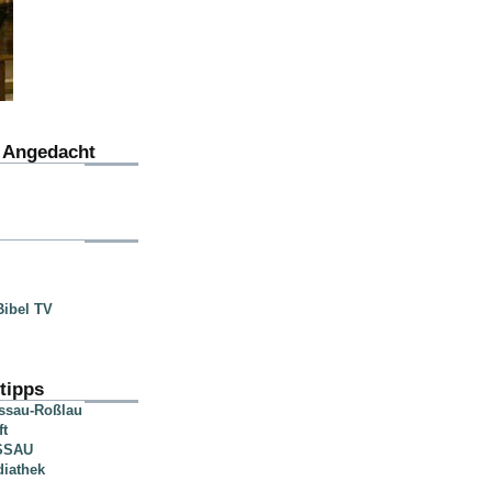
u Angedacht
ibel TV
tipps
essau-Roßlau
ft
SSAU
diathek