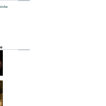
irche
be