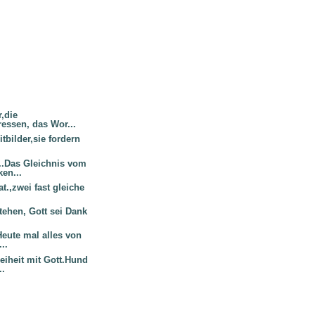
r,die
essen, das Wor...
itbilder,sie fordern
.
..Das Gleichnis vom
en...
t.,zwei fast gleiche
.
 stehen, Gott sei Dank
Heute mal alles von
..
eiheit mit Gott.Hund
..