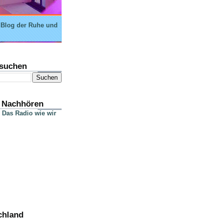
 Blog der Ruhe und
suchen
 Nachhören
 Das Radio wie wir
chland