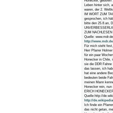
Honecker, geboren 
Leben hinter sich, 
waren, der 2. Weltk
IM WORT ZUM TAG h
gesprochen, ich hät
bitte den 25.8.an,
UNVERBESSERLICH; 
ZUM NACHLESEN
Quelle: www.mdr.de
http://www.mdr.d
Für mich steht fest
Herr Pfarrer Holme
für ein paar Wochen
Honecker in Chile, 
sie die DDR Fahne be
das lassen, ich ha
hat eine andere Be
bedeuten beide Fah
meinen Mann kennen 
Honecker rein, nun 
ERICH HONECKE
Quelle:http://de.wik
http://de.wikipedi
Ich finde ein Pfarr
das nicht getan, me