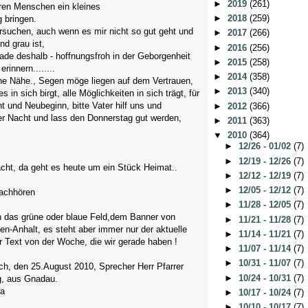
►
2019
(261)
ren Menschen ein kleines
►
2018
(259)
g bringen.
ersuchen, auch wenn es mir nicht so gut geht und
►
2017
(266)
nd grau ist,
►
2016
(256)
erade deshalb - hoffnungsfroh in der Geborgenheit
►
2015
(258)
rinnern........
►
2014
(358)
ine Nähe., Segen möge liegen auf dem Vertrauen,
►
2013
(340)
 in sich birgt, alle Möglichkeiten in sich trägt, für
t und Neubeginn, bitte Vater hilf uns und
►
2012
(366)
er Nacht und lass den Donnerstag gut werden,
►
2011
(363)
▼
2010
(364)
►
12/26 - 01/02
(7)
►
12/19 - 12/26
(7)
cht, da geht es heute um ein Stück Heimat..
►
12/12 - 12/19
(7)
►
12/05 - 12/12
(7)
achhören
►
11/28 - 12/05
(7)
 in das grüne oder blaue Feld,dem Banner von
►
11/21 - 11/28
(7)
-Anhalt, es steht aber immer nur der aktuelle
►
11/14 - 11/21
(7)
r Text von der Woche, die wir gerade haben !
►
11/07 - 11/14
(7)
►
10/31 - 11/07
(7)
ch, den 25.August 2010, Sprecher Herr Pfarrer
►
10/24 - 10/31
(7)
g, aus Gnadau.
ra
►
10/17 - 10/24
(7)
►
10/10 - 10/17
(7)