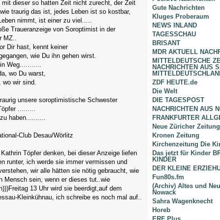
it dieser so hatten Zeit nicht zurecht, der Zeit
Gute Nachrichten
wie traurig das ist, jedes Leben ist so kostbar,
Kluges Proberaum
Leben nimmt, ist einer zu viel.....
NEWS INLAND
oße Traueranzeige von Soroptimist in der
TAGESSCHAU
r MZ..
BRISANT
 Dir hast, kennt keiner
MDR AKTUELL NACH
o gegangen, wie Du ihn gehen wirst.
MITTELDEUTSCHE Z
ein Weg...........
NACHRICHTEN AUS 
da, wo Du warst,
MITTELDEUTSCHLAN
, wo wir sind.
ZDF HEUTE.de
Die Welt
traurig unsere soroptimistische Schwester
DIE TAGESPOST
Töpfer .........
NACHRICHTEN AUS 
n zu haben..........
FRANKFURTER ALLG
Neue Züricher Zeitung
ational-Club Desau/Wörlitz
Kronen Zeitung
Kirchenzeitung Die Ki
athrin Töpfer denken, bei dieser Anzeige liefen
Das jetzt für Kinder
KINDER
en runter, ich werde sie immer vermissen und
DER KLEINE ERZIE
stehen, wir alle hätten sie nötig gebraucht, wie
Fun80s.fm
n Mensch sein, wenn er dieses tut..wie
(Archiv) Altes und Ne
n)))Freitag 13 Uhr wird sie beerdigt,auf dem
Nowack
Dessau-Kleinkühnau, ich schreibe es noch mal auf..
Sahra Wagenknecht
Horeb
ERF Plus