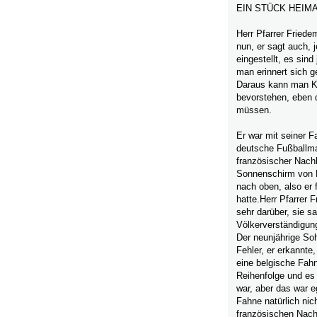
EIN STÜCK HEIM
Herr Pfarrer Friede
nun, er sagt auch, j
eingestellt, es sin
man erinnert sich g
Daraus kann man Kr
bevorstehen, eben d
müssen.
Er war mit seiner Fa
deutsche Fußballma
französischer Nach
Sonnenschirm von F
nach oben, also er
hatte.Herr Pfarrer 
sehr darüber, sie s
Völkerverständigun
Der neunjährige So
Fehler, er erkannte
eine belgische Fahn
Reihenfolge und es 
war, aber das war e
Fahne natürlich nic
französischen Nach