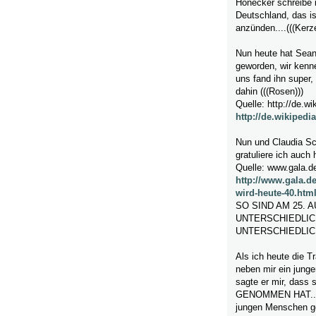
Honecker schreibe ic
Deutschland, das i
anzünden....(((Kerz
Nun heute hat Sean 
geworden, wir kenn
uns fand ihn super
dahin (((Rosen)))
Quelle: http://de.wi
http://de.wikiped
Nun und Claudia Sch
gratuliere ich auch 
Quelle: www.gala.d
http://www.gala.de
wird-heute-40.htm
SO SIND AM 25. 
UNTERSCHIEDLIC
UNTERSCHIEDLI
Als ich heute die T
neben mir ein junge
sagte er mir, dass 
GENOMMEN HAT..da 
jungen Menschen geh