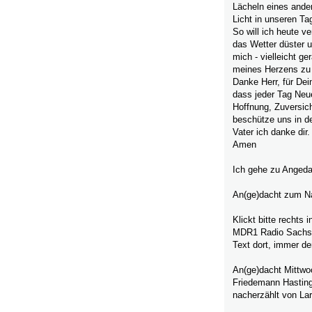
Lächeln eines ande
Licht in unseren Ta
So will ich heute v
das Wetter düster u
mich - vielleicht g
meines Herzens zu e
Danke Herr, für De
dass jeder Tag Neues
Hoffnung, Zuversich
beschütze uns in d
Vater ich danke dir.
Amen
Ich gehe zu Angeda
An(ge)dacht zum N
Klickt bitte rechts
MDR1 Radio Sachsen
Text dort, immer de
An(ge)dacht Mittwo
Friedemann Hastin
nacherzählt von La