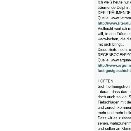
Ich weiß heute nur
träumende Delphin, 
DER TRÄUMENDE
Quelle: www.lietrat
http://www.litera
Vielleicht weil ich 
will, in den Träum
wegwischen, die di
mit sich bringt..
Diese Seite noch, 
REGENBOGEN***Ges
Quelle: www.argume
http://www.argume
lustiges/geschicht
HOFFEN
Sich hoffnungsfroh 
- daran, dass das 
doch auch so viel S
Tiefschlägen mit d
und zurechtkommen 
mehr und mehr helle
Dass wir es zulass
sehen, wahrzunehm
und sollen an Klein