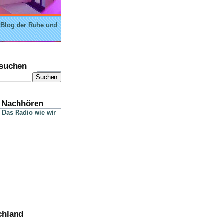
 Blog der Ruhe und
suchen
 Nachhören
 Das Radio wie wir
chland