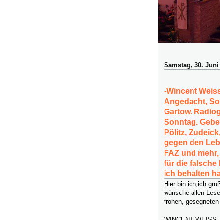
Samstag, 30. Juni
-Wincent Weis
Angedacht, So 
Gartow. Radiog
Sonntag. Gebet
Pölitz, Zudeick
gegen den Lebe
FAZ und mehr, 
für die falsche
ich behalten h
Hier bin ich,ich g
wünsche allen Lese
frohen, gesegneten
WINCENT WEISS- 