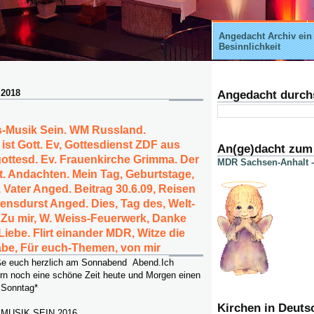
Angedacht Archiv ein
Besinnlichkeit
 2018
Angedacht durch
s-Musik Sein. WM Russland.
ist Gott. Ev, Gottesdienst ZDF aus
An(ge)dacht zum
ottesd. Ev. Frauenkirche Grimma. Der
MDR Sachsen-Anhalt -
. Andachten. Mein Tag, Geburtstage,
, Vater Anged. Beitrag 30.6.09, Reisen
nsdurst Anged. Dies, Tag des, Welt-
Zu mir, W. Weiss-Feuerwerk, Danke
 Liebe. Flirt einander MDR, Witze die
abe, Für euch-Themen, von mir
rüße euch herzlich am Sonnabend Abend.Ich
rn noch eine schöne Zeit heute und Morgen einen
 Sonntag*
Kirchen in Deuts
MUSIK SEIN 2016