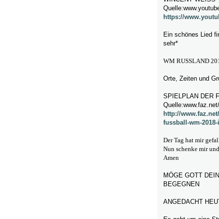
Quelle:www.youtub
https://www.yout
Ein schönes Lied f
sehr*
WM RUSSLAND 201
Orte, Zeiten und G
SPIELPLAN DER 
Quelle:www.faz.net/
http://www.faz.net
fussball-wm-2018-
Der Tag hat mir gefa
Nun schenke mir und 
Amen
MÖGE GOTT DEIN
BEGEGNEN
ANGEDACHT HEUT