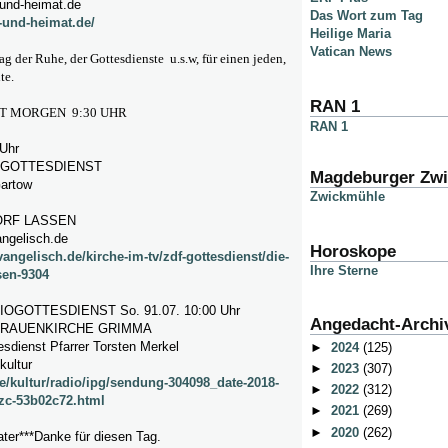
und-heimat.de
Das Wort zum Tag
-und-heimat.de/
Heilige Maria
Vatican News
ag der Ruhe, der Gottesdienste u.s.w, für einen jeden,
te.
RAN 1
T MORGEN 9:30 UHR
RAN 1
 Uhr
 GOTTESDIENST
Magdeburger Zw
Gartow
Zwickmühle
ORF LASSEN
angelisch.de
Horoskope
vangelisch.de/kirche-im-tv/zdf-gottesdienst/die-
Ihre Sterne
sen-9304
OGOTTESDIENST So. 91.07. 10:00 Uhr
Angedacht-Archi
FRAUENKIRCHE GRIMMA
sdienst Pfarrer Torsten Merkel
►
2024
(125)
kultur
►
2023
(307)
e/kultur/radio/ipg/sendung-304098_date-2018-
►
2022
(312)
_zc-53b02c72.html
►
2021
(269)
►
2020
(262)
ter***Danke für diesen Tag.