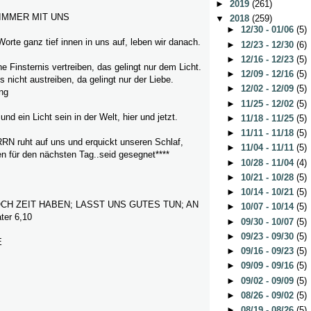
►
2019
(261)
 IMMER MIT UNS
▼
2018
(259)
►
12/30 - 01/06
(5)
Worte ganz tief innen in uns auf, leben wir danach.
►
12/23 - 12/30
(6)
►
12/16 - 12/23
(5)
e Finsternis vertreiben, das gelingt nur dem Licht.
►
12/09 - 12/16
(5)
nicht austreiben, da gelingt nur der Liebe.
►
12/02 - 12/09
(5)
ing
►
11/25 - 12/02
(5)
und ein Licht sein in der Welt, hier und jetzt.
►
11/18 - 11/25
(5)
►
11/11 - 11/18
(5)
N ruht auf uns und erquickt unseren Schlaf,
►
11/04 - 11/11
(5)
en für den nächsten Tag..seid gesegnet****
►
10/28 - 11/04
(4)
►
10/21 - 10/28
(5)
►
10/14 - 10/21
(5)
CH ZEIT HABEN; LASST UNS GUTES TUN; AN
►
10/07 - 10/14
(5)
er 6,10
►
09/30 - 10/07
(5)
►
09/23 - 09/30
(5)
E
►
09/16 - 09/23
(5)
►
09/09 - 09/16
(5)
►
09/02 - 09/09
(5)
►
08/26 - 09/02
(5)
►
08/19 - 08/26
(5)