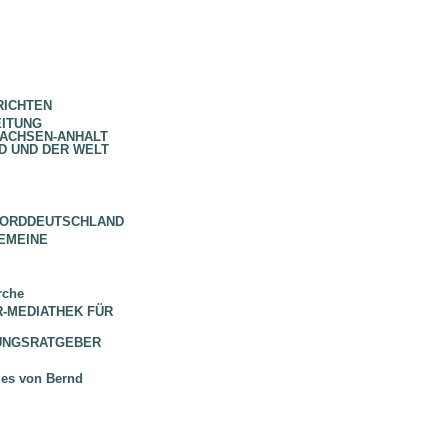
RICHTEN
EITUNG
SACHSEN-ANHALT
D UND DER WELT
NORDDEUTSCHLAND
EMEINE
rche
 BR-MEDIATHEK FÜR
HUNGSRATGEBER
ues von Bernd