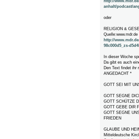
http://www.mdr.de
anhalt/podcast/an
oder
RELIGION & GES
Quelle:www.mdr.de
http://www.mdr.de/
98c000d5_zs-d5d4
In dieser Woche spr
Da gibt es auch ein
Den Text findet ihr
ANGEDACHT *
GOTT SEI MIT UN
GOTT SEGNE DIC
GOTT SCHÜTZE D
GOTT GEBE DIR 
GOTT SEGNE UNS
FRIEDEN
GLAUBE UND HEI
Mitteldeutsche Kir