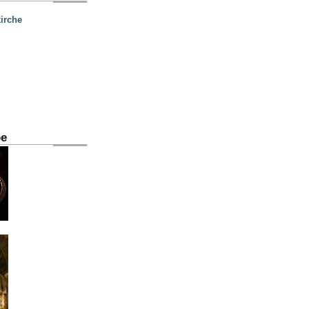
irche
be