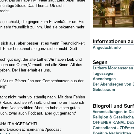
die, Davon haben wir viele sagt Lara. Aber heute
rnünftige Studie.Das Thema: Ob sich
macht.
s geschickt, die gingen zum Eisverkäufer um Eis
en sehr freundlich zu ihm. Und sie bekamen mehr
Informationen z
t sich aus, aber besser ist es wenn Freundlichkeit
Angedacht.info
. Einer berechnet sie ganz sicher nicht- Gott.
ch gut sagt der alte Luther.Wir haben Leib und
Segen
gen und Ohren,Vernunft und alle Sinne. All das
Luthers Morgensegen
geben. Der Herr erhält es uns.
Tagessegen
Abendsegen
rüßt uns Pfarrer Jan von Campenhausen aus der
Der Abendsegen von B
erg*
Gebetsraum
acht nicht mehr vollständig nach. Mit dem Fehlen
 Radio Sachsen-Anhalt. und nur hören habe ich
Blogroll und Surf
t dem Nacherzählen.Aber
ich habe einen guten
Veranstaltungen in D
 euch, zwar auch Podcast, aber gut gemacht*
Religion & Gesellscha
OFFENER KANAL DE
NHALT ANGEDACHT!
Gottesdienst - ZDFme
mdr1-radio-sachsen-anhalt/podcast
Positive Nachrichten