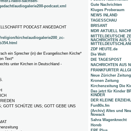
/mdr1-radio-sachsen-
Gute Nachrichten
gedacht/audiogalerie200-podcast.xml
Kluges Proberaum
NEWS INLAND
TAGESSCHAU
BRISANT
ELLSCHAFFT PODCAST ANGEDACHT
MDR AKTUELL NACH
MITTELDEUTSCHE Z
religion/kirche/audiogalerie200_zc-
NACHRICHTEN AUS 
b354.html
MITTELDEUTSCHLAN
ZDF HEUTE.de
ach ein Sprecher (in) der Evangelischen Kirche*
Die Welt
en Text*
DIE TAGESPOST
 rechts unter Kirchen in Deutschland -
NACHRICHTEN AUS 
FRANKFURTER ALLG
Neue Züricher Zeitung
S.
Kronen Zeitung
Kirchenzeitung Die Ki
H
Das jetzt für Kinder
KINDER
ICH
DER KLEINE ERZIE
FRIEDEN
Fun80s.fm
; GOTT SCHÜTZE UNS; GOTT GEBE UNS
(Archiv) Altes und Ne
Nowack
Sahra Wagenknecht
MAT
Horeb
chenzeitung
ERF Plus