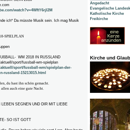
Angedacht
e.com
Evangelische Landesk
ube.com/watch?v=4WftY6rjI2M
Katholische Kirche
Freikirche
inde ich* Da müsste Musik sein. Ich mag Musik
8-SPIELPLAN
ruppen
FUßBALL- WM 2018 IN RUSSLAND
Kirche und Glau
aktuell/sport/fussball-wm-spielplan
/aktuell/sport/fussball-wm/spielplan-der-
in-russland-15213015.html
llen, du hast ihn schön gemacht.
allen auch eine gute Nacht.
 LEBEN SEGNEN UND DIR MIT LIEBE
E- SO IST GOTT