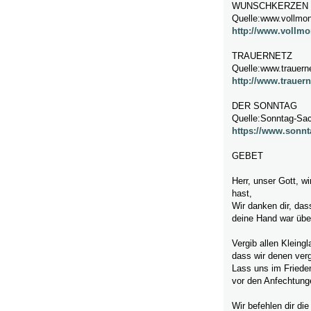
WUNSCHKERZEN
Quelle:www.vollmon
http://www.vollmo
TRAUERNETZ
Quelle:www.trauern
http://www.trauern
DER SONNTAG
Quelle:Sonntag-Sa
https://www.sonnt
GEBET
Herr, unser Gott, w
hast,
Wir danken dir, da
deine Hand war übe
Vergib allen Kleing
dass wir denen ver
Lass uns im Friede
vor den Anfechtunge
Wir befehlen dir di