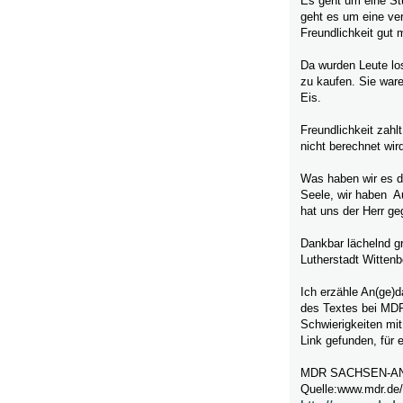
Es geht um eine Stu
geht es um eine ve
Freundlichkeit gut 
Da wurden Leute lo
zu kaufen. Sie war
Eis.
Freundlichkeit zahl
nicht berechnet wird
Was haben wir es do
Seele, wir haben Au
hat uns der Herr ge
Dankbar lächelnd g
Lutherstadt Wittenb
Ich erzähle An(ge)d
des Textes bei MDR
Schwierigkeiten mi
Link gefunden, für
MDR SACHSEN-A
Quelle:www.mdr.de/