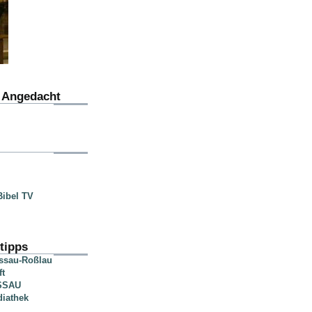
u Angedacht
ibel TV
tipps
essau-Roßlau
ft
SSAU
diathek