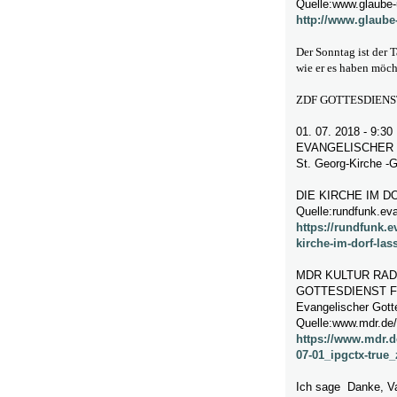
Quelle:www.glaube-
http://www.glaube
Der Sonntag ist der T
wie er es haben möch
ZDF GOTTESDIENS
01. 07. 2018 - 9:30
EVANGELISCHER
St. Georg-Kirche -
DIE KIRCHE IM D
Quelle:rundfunk.ev
https://rundfunk.e
kirche-im-dorf-las
MDR KULTUR RADI
GOTTESDIENST 
Evangelischer Gotte
Quelle:www.mdr.de/
https://www.mdr.d
07-01_ipgctx-true
Ich sage Danke, Va