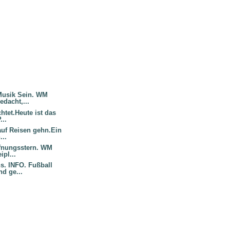
Musik Sein. WM
dacht,...
htet.Heute ist das
...
auf Reisen gehn.Ein
...
ffnungsstern. WM
ipl...
s. INFO. Fußball
d ge...