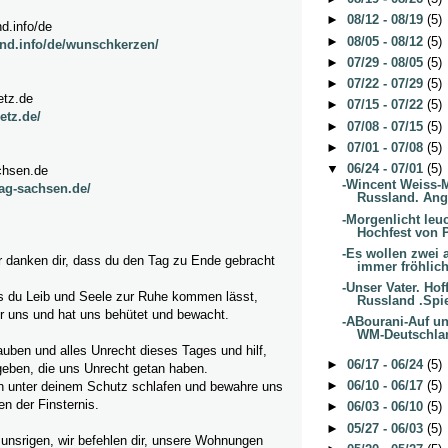
►
08/12 - 08/19
(5)
d.info/de
►
08/05 - 08/12
(5)
nd.info/de/wunschkerzen/
►
07/29 - 08/05
(5)
►
07/22 - 07/29
(5)
etz.de
►
07/15 - 07/22
(5)
etz.de/
►
07/08 - 07/15
(5)
►
07/01 - 07/08
(5)
▼
06/24 - 07/01
(5)
chsen.de
-Wincent Weiss-
ag-sachsen.de/
Russland. Ange
-Morgenlicht leuc
Hochfest von P
-Es wollen zwei 
ir danken dir, dass du den Tag zu Ende gebracht
immer fröhlich
-Unser Vater. Ho
ss du Leib und Seele zur Ruhe kommen lässt,
Russland .Spie
r uns und hat uns behütet und bewacht.
-ABourani-Auf un
WM-Deutschlan
lauben und alles Unrecht dieses Tages und hilf,
►
06/17 - 06/24
(5)
geben, die uns Unrecht getan haben.
►
06/10 - 06/17
(5)
n unter deinem Schutz schlafen und bewahre uns
n der Finsternis.
►
06/03 - 06/10
(5)
►
05/27 - 06/03
(5)
e unsrigen, wir befehlen dir, unsere Wohnungen