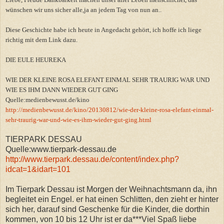
wünschen wir uns sicher alle,ja an jedem Tag von nun an..
Diese Geschichte habe ich heute in Angedacht gehört, ich hoffe ich liege
richtig mit dem Link dazu.
DIE EULE HEUREKA
WIE DER KLEINE ROSA ELEFANT EINMAL SEHR TRAURIG WAR UND
WIE ES IHM DANN WIEDER GUT GING
Quelle:medienbewusst.de/kino
http://medienbewusst.de/kino/20130812/wie-der-kleine-rosa-elefant-einmal-
sehr-traurig-war-und-wie-es-ihm-wieder-gut-ging.html
TIERPARK DESSAU
Quelle:www.tierpark-dessau.de
http://www.tierpark.dessau.de/content/index.php?
idcat=1&idart=101
Im Tierpark Dessau ist Morgen der Weihnachtsmann da, ihn
begleitet ein Engel. er hat einen Schlitten, den zieht er hinter
sich her, darauf sind Geschenke für die Kinder, die dorthin
kommen, von 10 bis 12 Uhr ist er da***Viel Spaß liebe