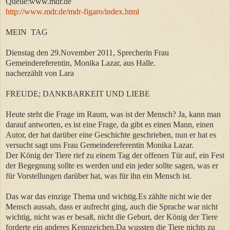
Quelle:www.mdr.de
http://www.mdr.de/mdr-figaro/index.html
MEIN TAG
Dienstag den 29.November 2011, Sprecherin Frau
Gemeindereferentin, Monika Lazar, aus Halle.
nacherzählt von Lara
FREUDE; DANKBARKEIT UND LIEBE
Heute steht die Frage im Raum, was ist der Mensch? Ja, kann man
darauf antworten, es ist eine Frage, da gibt es einen Mann, einen
Autor, der hat darüber eine Geschichte geschrieben, nun er hat es
versucht sagt uns Frau Gemeindereferentin Monika Lazar.
Der König der Tiere rief zu einem Tag der offenen Tür auf, ein Fest
der Begegnung sollte es werden und ein jeder sollte sagen, was er
für Vorstellungen darüber hat, was für ihn ein Mensch ist.
Das war das einzige Thema und wichtig.Es zählte nicht wie der
Mensch aussah, dass er aufrecht ging, auch die Sprache war nicht
wichtig, nicht was er besaß, nicht die Geburt, der König der Tiere
forderte ein anderes Kennzeichen.Da wussten die Tiere nichts zu