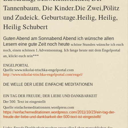
Tannenbaum, Die Kinder.Die Zwei,Pölitz
und Zudeick. Geburtstage.Heilig, Heilig,
Heilig Schubert
Guten Abend am Sonnabend Abend ich wünsche allen
Lesern eine gute Zeit noch heute
schöne Stunden wünsche ich euch
noch, einen schönen 1.Adventsonntag. Ich fange heute mit dem Engelportal
an, klickt euch rein***
ENGELPORTAL
Quelle:www.nikolai-trischka-engelportal.com
http://www.nikolai-trischka-engelportal.com/engel/
DIE WELLE DER LIEBE EINFACHE MEDITATIONEN
EIN TAG DER FREUDE; DER LIEBE UND DANKBARKEIT
Der 500. Text ist eingestellt
Quelle:einfachemeditationnen.wordpress.com
https://einfachemeditationen.wordpress.com/2011/10/23/ein-tag-der-
freude-der-liebe-und-dankbarkeit-der-500-text-ist-eingestellt/
Liebe, Freude Dankbarkeit machen unser aller Leben menschlicher, das