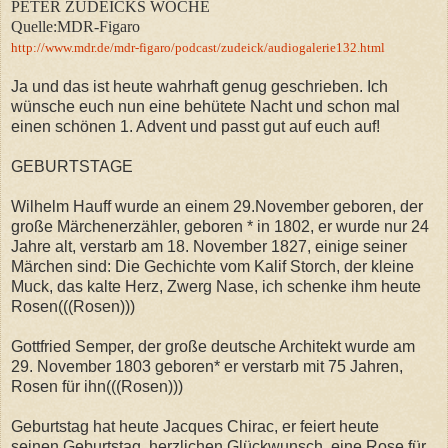
PETER ZUDEICKS WOCHE
Quelle:MDR-Figaro
http://www.mdr.de/mdr-figaro/podcast/zudeick/audiogalerie132.html
Ja und das ist heute wahrhaft genug geschrieben. Ich
wünsche euch nun eine behütete Nacht und schon mal
einen schönen 1. Advent und passt gut auf euch auf!
GEBURTSTAGE
Wilhelm Hauff wurde an einem 29.November geboren, der
große Märchenerzähler, geboren * in 1802, er wurde nur 24
Jahre alt, verstarb am 18. November 1827, einige seiner
Märchen sind: Die Gechichte vom Kalif Storch, der kleine
Muck, das kalte Herz, Zwerg Nase, ich schenke ihm heute
Rosen(((Rosen)))
Gottfried Semper, der große deutsche Architekt wurde am
29. November 1803 geboren* er verstarb mit 75 Jahren,
Rosen für ihn(((Rosen)))
Geburtstag hat heute Jacques Chirac, er feiert heute
seinen.Geburtstag, herzlichen Glückwunsch, eine Rose für