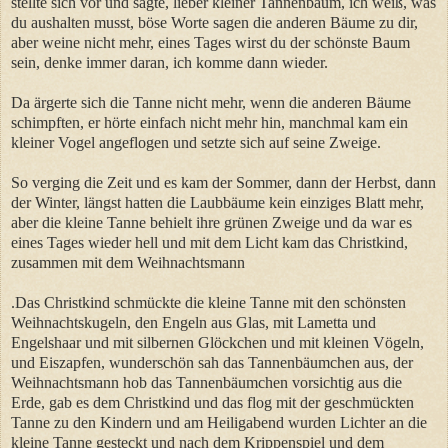
stellte sich vor und sagte, lieber kleiner Tannenbaum, ich weiß, was
du aushalten musst, böse Worte sagen die anderen Bäume zu dir,
aber weine nicht mehr, eines Tages wirst du der schönste Baum
sein, denke immer daran, ich komme dann wieder.
Da ärgerte sich die Tanne nicht mehr, wenn die anderen Bäume
schimpften, er hörte einfach nicht mehr hin, manchmal kam ein
kleiner Vogel angeflogen und setzte sich auf seine Zweige.
So verging die Zeit und es kam der Sommer, dann der Herbst, dann
der Winter, längst hatten die Laubbäume kein einziges Blatt mehr,
aber die kleine Tanne behielt ihre grünen Zweige und da war es
eines Tages wieder hell und mit dem Licht kam das Christkind,
zusammen mit dem Weihnachtsmann
.Das Christkind schmückte die kleine Tanne mit den schönsten
Weihnachtskugeln, den Engeln aus Glas, mit Lametta und
Engelshaar und mit silbernen Glöckchen und mit kleinen Vögeln,
und Eiszapfen, wunderschön sah das Tannenbäumchen aus, der
Weihnachtsmann hob das Tannenbäumchen vorsichtig aus die
Erde, gab es dem Christkind und das flog mit der geschmückten
Tanne zu den Kindern und am Heiligabend wurden Lichter an die
kleine Tanne gesteckt und nach dem Krippenspiel und dem