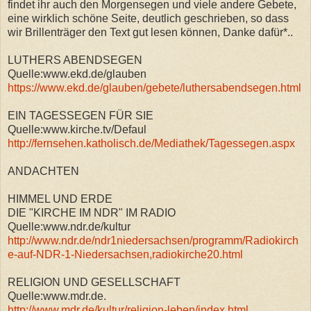
findet ihr auch den Morgensegen und viele andere Gebete,
eine wirklich schöne Seite, deutlich geschrieben, so dass
wir Brillenträger den Text gut lesen können, Danke dafür*..
LUTHERS ABENDSEGEN
Quelle:www.ekd.de/glauben
https://www.ekd.de/glauben/gebete/luthersabendsegen.html
EIN TAGESSEGEN FÜR SIE
Quelle:www.kirche.tv/Defaul
http://fernsehen.katholisch.de/Mediathek/Tagessegen.aspx
ANDACHTEN
HIMMEL UND ERDE
DIE "KIRCHE IM NDR" IM RADIO
Quelle:www.ndr.de/kultur
http://www.ndr.de/ndr1niedersachsen/programm/Radiokirch
e-auf-NDR-1-Niedersachsen,radiokirche20.html
RELIGION UND GESELLSCHAFT
Quelle:www.mdr.de.
http://www.mdr.de/kultur/religion-leben/index.html