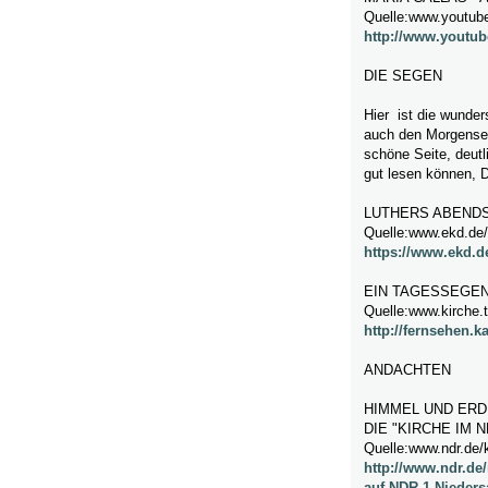
Quelle:www.youtub
http://www.yout
DIE SEGEN
Hier ist die wunder
auch den Morgenseg
schöne Seite, deutl
gut lesen können, D
LUTHERS ABEND
Quelle:www.ekd.de
https://www.ekd.d
EIN TAGESSEGEN
Quelle:www.kirche.t
http://fernsehen.
ANDACHTEN
HIMMEL UND ERD
DIE "KIRCHE IM N
Quelle:www.ndr.de/k
http://www.ndr.de
auf-NDR-1-Nieders