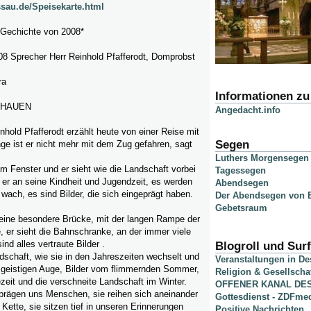
ssau.de/Speisekarte.html
e Gechichte von 2008*
08 Sprecher Herr Reinhold Pfafferodt, Domprobst
ra
Informationen z
CHAUEN
Angedacht.info
hold Pfafferodt erzählt heute von einer Reise mit
Segen
ge ist er nicht mehr mit dem Zug gefahren, sagt
Luthers Morgensegen
am Fenster und er sieht wie die Landschaft vorbei
Tagessegen
k er an seine Kindheit und Jugendzeit, es werden
Abendsegen
wach, es sind Bilder, die sich eingeprägt haben.
Der Abendsegen von B
Gebetsraum
 eine besondere Brücke, mit der langen Rampe der
, er sieht die Bahnschranke, an der immer viele
nd alles vertraute Bilder .
Blogroll und Surf
dschaft, wie sie in den Jahreszeiten wechselt und
Veranstaltungen in D
m geistigen Auge, Bilder vom flimmernden Sommer,
Religion & Gesellscha
ezeit und die verschneite Landschaft im Winter.
OFFENER KANAL DE
 prägen uns Menschen, sie reihen sich aneinander
Gottesdienst - ZDFme
 Kette, sie sitzen tief in unseren Erinnerungen
Positive Nachrichten