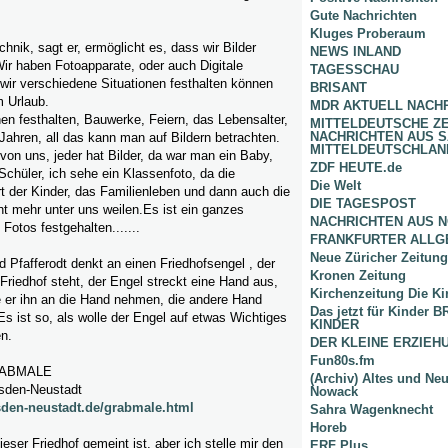
Gute Nachrichten
Kluges Proberaum
nik, sagt er, ermöglicht es, dass wir Bilder
NEWS INLAND
ir haben Fotoapparate, oder auch Digitale
TAGESSCHAU
wir verschiedene Situationen festhalten können
BRISANT
m Urlaub.
MDR AKTUELL NACH
n festhalten, Bauwerke, Feiern, das Lebensalter,
MITTELDEUTSCHE Z
NACHRICHTEN AUS 
ahren, all das kann man auf Bildern betrachten.
MITTELDEUTSCHLAN
 von uns, jeder hat Bilder, da war man ein Baby,
ZDF HEUTE.de
 Schüler, ich sehe ein Klassenfoto, da die
Die Welt
t der Kinder, das Familienleben und dann auch die
DIE TAGESPOST
cht mehr unter uns weilen.Es ist ein ganzes
NACHRICHTEN AUS 
Fotos festgehalten.......
FRANKFURTER ALLG
Neue Züricher Zeitung
d Pfafferodt denkt an einen Friedhofsengel , der
Kronen Zeitung
Friedhof steht, der Engel streckt eine Hand aus,
Kirchenzeitung Die Ki
le er ihn an die Hand nehmen, die andere Hand
Das jetzt für Kinder
 ist so, als wolle der Engel auf etwas Wichtiges
KINDER
n.
DER KLEINE ERZIE
Fun80s.fm
RABMALE
(Archiv) Altes und Ne
esden-Neustadt
Nowack
esden-neustadt.de/grabmale.html
Sahra Wagenknecht
Horeb
ieser Friedhof gemeint ist, aber ich stelle mir den
ERF Plus