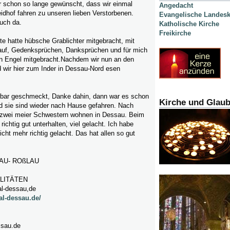
r schon so lange gewünscht, dass wir einmal
Angedacht
hof fahren zu unseren lieben Verstorbenen.
Evangelische Landesk
auch da.
Katholische Kirche
Freikirche
te hatte hübsche Grablichter mitgebracht, mit
auf, Gedenksprüchen, Danksprüchen und für mich
nen Engel mitgebracht.Nachdem wir nun an den
 wir hier zum Inder in Dessau-Nord esen
rbar geschmeckt, Danke dahin, dann war es schon
Kirche und Glau
d sie sind wieder nach Hause gefahren. Nach
 zwei meier Schwestern wohnen in Dessau. Beim
richtig gut unterhalten, viel gelacht. Ich habe
icht mehr richtig gelacht. Das hat allen so gut
AU- ROßLAU
ALITÄTEN
al-dessau,de
al-dessau.de/
ssau.de