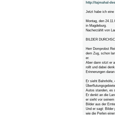
http://tajmahal-de
Jetzt habe ich ein
Montag, den 24.11.
in Magdeburg.
Nacherzählt von La
BILDER DURCHS
Herr Domprobst Rein
dem Zug, schon lan
er.
Aber dann sitzt er 
rollt und dabei den
Erinnerungen daran 
Er sieht Bahnhöfe,
Überflutungsgebiete
Autos standen, es si
Er denkt an die Lan
er sieht vor seine
Bilder aus der Ernt
Und er sagt: Bilder
wie die Perlen einer