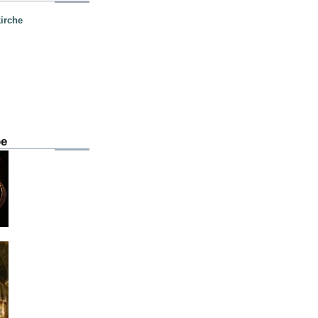
irche
be