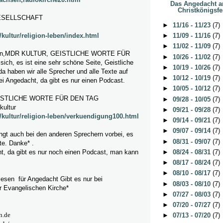
Das Angedacht 
Christkönigsfe
ESELLSCHAFT
►
11/16 - 11/23
(7)
kultur/religion-leben/index.html
►
11/09 - 11/16
(7)
►
11/02 - 11/09
(7)
r rein,MDR KULTUR, GEISTLICHE WORTE FÜR
►
10/26 - 11/02
(7)
ch, es ist eine sehr schöne Seite, Geistliche
►
10/19 - 10/26
(7)
da haben wir alle Sprecher und alle Texte auf
►
10/12 - 10/19
(7)
ei Angedacht, da gibt es nur einen Podcast.
►
10/05 - 10/12
(7)
ISTLICHE WORTE FÜR DEN TAG
►
09/28 - 10/05
(7)
kultur
►
09/21 - 09/28
(7)
/kultur/religion-leben/verkuendigung100.html
►
09/14 - 09/21
(7)
►
09/07 - 09/14
(7)
ngt auch bei den anderen Sprechern vorbei, es
►
08/31 - 09/07
(7)
te. Danke* .
►
08/24 - 08/31
(7)
t, da gibt es nur noch einen Podcast, man kann
►
08/17 - 08/24
(7)
►
08/10 - 08/17
(7)
esen für Angedacht Gibt es nur bei
►
08/03 - 08/10
(7)
r Evangelischen Kirche*
►
07/27 - 08/03
(7)
►
07/20 - 07/27
(7)
n.de
►
07/13 - 07/20
(7)