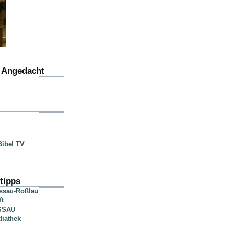
u Angedacht
ibel TV
tipps
essau-Roßlau
ft
SSAU
diathek