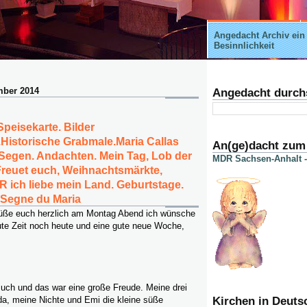
Angedacht Archiv ein
Besinnlichkeit
mber 2014
Angedacht durch
peisekarte. Bilder
Historische Grabmale.Maria Callas
An(ge)dacht zum
 Segen. Andachten. Mein Tag, Lob der
MDR Sachsen-Anhalt -
Freuet euch, Weihnachtsmärkte,
R ich liebe mein Land. Geburtstage.
 Segne du Maria
üße euch herzlich am Montag Abend ich wünsche
ute Zeit noch heute und eine gute neue Woche,
such und das war eine große Freude. Meine drei
a, meine Nichte und Emi die kleine süße
Kirchen in Deuts