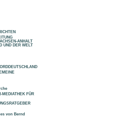
RICHTEN
EITUNG
SACHSEN-ANHALT
D UND DER WELT
NORDDEUTSCHLAND
EMEINE
rche
 BR-MEDIATHEK FÜR
HUNGSRATGEBER
ues von Bernd