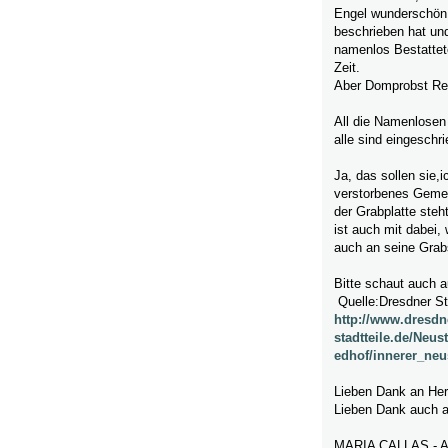
Engel wunderschön v
beschrieben hat und
namenlos Bestattete
Zeit.
Aber Domprobst Rei
All die Namenlosen
alle sind eingeschr
Ja, das sollen sie,
verstorbenes Gemei
der Grabplatte steh
ist auch mit dabei
auch an seine Grabs
Bitte schaut auch a
Quelle:Dresdner St
http://www.dresdn
stadtteile.de/Neus
edhof/innerer_neu
Lieben Dank an Her
Lieben Dank auch a
MARIA CALLAS - 