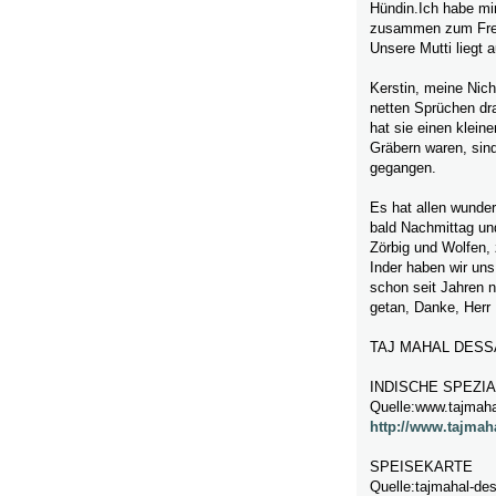
Hündin.Ich habe mi
zusammen zum Freid
Unsere Mutti liegt 
Kerstin, meine Nich
netten Sprüchen dr
hat sie einen klei
Gräbern waren, sind
gegangen.
Es hat allen wunde
bald Nachmittag un
Zörbig und Wolfen,
Inder haben wir uns 
schon seit Jahren n
getan, Danke, Herr
TAJ MAHAL DESS
INDISCHE SPEZI
Quelle:www.tajmah
http://www.tajmah
SPEISEKARTE
Quelle:tajmahal-de