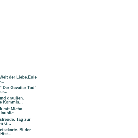
 Welt der Liebe.Eule
...
 Der Gevatter Tod"
er...
 und draußen.
e Kommis...
k mit Micha.
laublic...
sfreude. Tag zur
n G...
isekarte. Bilder
ist...