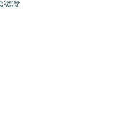
am Sonntag-
st."Was bl...