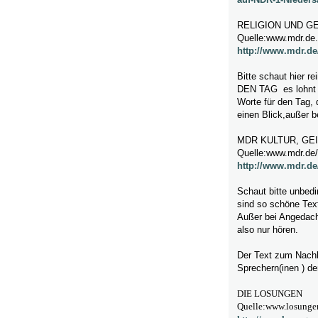
RELIGION UND G
Quelle:www.mdr.de.
http://www.mdr.de/
Bitte schaut hie
DEN TAG es lohnt si
Worte für den Tag, 
einen Blick,außer b
MDR KULTUR, GE
Quelle:www.mdr.de/
http://www.mdr.de
Schaut bitte unbedi
sind so schöne Tex
Außer bei Angedach
also nur hören.
Der Text zum Nachl
Sprechern(inen ) de
DIE LOSUNGEN
Quelle:www.losunge