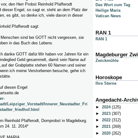
or, den Herr Probst Reinhold Pfafferodt
Das Wort zum Tag
 dieser Engel, so sagt er, steht an dem Platz der
Heilige Maria
n, es gibt, so denke ich, viele davon in dieser
Vatican News
nhold Pfafferodt sagt:
RAN 1
 Menschen sind bei GOTT nicht vergessen, sie
RAN 1
ieben in das Buch des Lebens.
Magdeburger Zw
ich danke GOTT dafür.Wir haben vor Jahren für ein
ndeglied Geld gesammelt, damit sein Name auf
Zwickmühle
t,auf der Grabplatte stehen 60 Namen und seiner
, wenn ich meine Verstorbenen besuche, gehe ich
tätte.
Horoskope
Ihre Sterne
uf diesen Engel
artseite.de
er-
Angedacht-Archi
tadt/Leipziger_Vorstadt/Innerer_Neustadter_Fri
►
2024
(125)
stadter_friedhof.html
►
2023
(307)
►
2022
(312)
rn Reinhold Pfafferodt, Domprobst in Magdeburg.
m 24. 11. 2014*
►
2021
(269)
►
2020
(262)
AVE MARIA