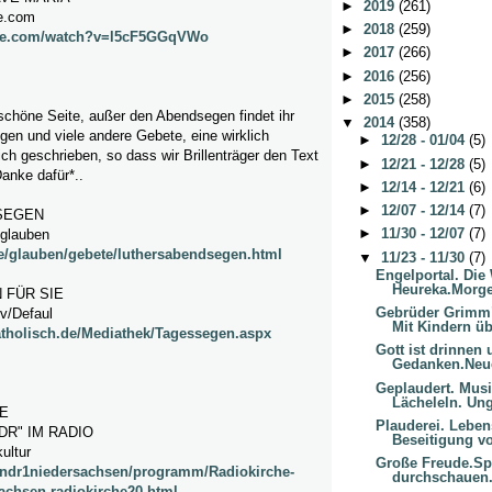
►
2019
(261)
e.com
►
2018
(259)
ube.com/watch?v=l5cF5GGqVWo
►
2017
(266)
►
2016
(256)
►
2015
(258)
schöne Seite, außer den Abendsegen findet ihr
▼
2014
(358)
en und viele andere Gebete, eine wirklich
►
12/28 - 01/04
(5)
ich geschrieben, so dass wir Brillenträger den Text
►
12/21 - 12/28
(5)
anke dafür*..
►
12/14 - 12/21
(6)
►
12/07 - 12/14
(7)
SEGEN
►
11/30 - 12/07
(7)
/glauben
e/glauben/gebete/luthersabendsegen.html
▼
11/23 - 11/30
(7)
Engelportal. Die
Heureka.Morge
 FÜR SIE
Gebrüder Grimm"
v/Defaul
Mit Kindern üb
katholisch.de/Mediathek/Tagessegen.aspx
Gott ist drinnen
Gedanken.Neu
Geplaudert. Musi
Lächeleln. Ung
E
Plauderei. Leben
DR" IM RADIO
Beseitigung vo
ultur
Große Freude.Spe
/ndr1niedersachsen/programm/Radiokirche-
durchschauen.H
achsen,radiokirche20.html