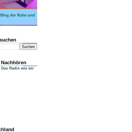
 Blog der Ruhe und
suchen
 Nachhören
 Das Radio wie wir
chland