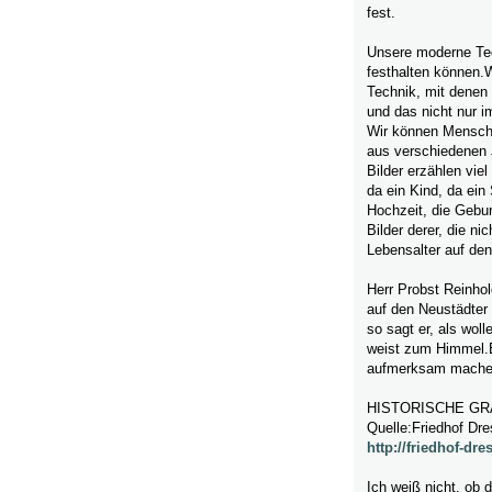
fest.
Unsere moderne Tech
festhalten können.W
Technik, mit denen 
und das nicht nur i
Wir können Mensche
aus verschiedenen J
Bilder erzählen viel
da ein Kind, da ein
Hochzeit, die Gebur
Bilder derer, die ni
Lebensalter auf den 
Herr Probst Reinhol
auf den Neustädter 
so sagt er, als wol
weist zum Himmel.Es
aufmerksam mache
HISTORISCHE G
Quelle:Friedhof Dr
http://friedhof-dr
Ich weiß nicht, ob d