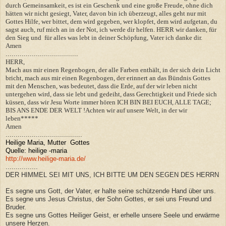
durch Gemeinsamkeit, es ist ein Geschenk und eine große Freude, ohne dich
hätten wir nicht gesiegt, Vater, davon bin ich überzeugt, alles geht nur mit
Gottes Hilfe, wer bittet, dem wird gegeben, wer klopfet, dem wird aufgetan, du
sagst auch, ruf mich an in der Not, ich werde dir helfen. HERR wir danken, für
den Sieg und für alles was lebt in deiner Schöpfung, Vater ich danke dir.
Amen
....................................
HERR,
Mach aus mir einen Regenbogen, der alle Farben enthält, in der sich dein Licht
bricht, mach aus mir einen Regenbogen, der erinnert an das Bündnis Gottes
mit den Menschen, was bedeutet, dass die Erde, auf der wir leben nicht
untergehen wird, dass sie lebt und gedeiht, dass Gerechtigkeit und Friede sich
küssen, dass wir Jesu Worte immer hören ICH BIN BEI EUCH, ALLE TAGE;
BIS ANS ENDE DER WELT !Achten wir auf unsere Welt, in der wir
leben*****
Amen
......................................
Heilige Maria, Mutter Gottes
Quelle: heilige -maria
http://www.heilige-maria.de/
................
DER HIMMEL SEI MIT UNS, ICH BITTE UM DEN SEGEN DES HERRN
Es segne uns Gott, der Vater, er halte seine schützende Hand über uns.
Es segne uns Jesus Christus, der Sohn Gottes, er sei uns Freund und
Bruder.
Es segne uns Gottes Heiliger Geist, er erhelle unsere Seele und erwärme
unsere Herzen.