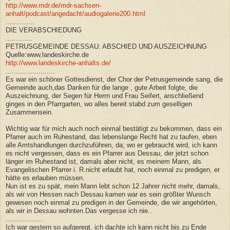
http://www.mdr.de/mdr-sachsen-
anhalt/podcast/angedacht/audiogalerie200.html
..............
DIE VERABSCHIEDUNG
.............
PETRUSGEMEINDE DESSAU: ABSCHIED UND AUSZEICHNUNG
Quelle:www.landeskirche.de
http://www.landeskirche-anhalts.de/
........................
Es war ein schöner Gottesdienst, der Chor der Petrusgemeinde sang, die
Gemeinde auch,das Danken für die lange , gute Arbeit folgte, die
Auszeichnung, der Segen für Herrn und Frau Seifert, anschließend
ginges in den Pfarrgarten, wo alles bereit stabd zum geselligen
Zusammensein.
Wichtig war für mich auch noch einmal bestätigt zu bekommen, dass ein
Pfarrer auch im Ruhestand, das lebenslange Recht hat zu taufen, eben
alle Amtshandlungen durchzuführen, da; wo er gebraucht wird, ich kann
es nicht vergessen, dass es ein Pfarrer aus Dessau, der jetzt schon
länger im Ruhestand ist, damals aber nicht, es meinem Mann, als
Evangelischen Pfarrer i. R.nicht erlaubt hat, noch einmal zu predigen, er
hätte es erlauben müssen.
Nun ist es zu spät, mein Mann lebt schon 12 Jahrer nicht mehr, damals,
als wir von Hessen nach Dessau kamen war es sein größter Wunsch
gewesen noch einmal zu predigen in der Gemeinde, die wir angehörten,
als wir in Dessau wohnten.Das vergesse ich nie..
..................
Ich war gestern so aufgeregt, ich dachte ich kann nicht bis zu Ende