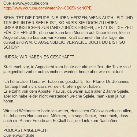
Quelle:www.youtube.com
http://www.youtube.com/watch?v=6DQ5kNoN6PE
............................
BEHALTET DIE FREUDE IN EUREN HERZEN; WENN AUCH LEID UND
TRAUER IN DER SEELE IST; SO MUSS SIE DOCH ZU IHREN
URSPRÜNGLICHEN ZUSTAND ZURÜCK FINDEN; JETZT IST DIE ZEIT
FÜR DIE FREUDE, ohne sie kann kein Mensch auf Dauer leben, kleine
Augenblicke, so kostbar, wir können Kraft sammeln für die Tage, die
dunkel sind.WM, O AUGENBLICK; VERWEILE DOCH; DU BIST SO
SCHÖN*
HURRA; WIR HABEN ES GESCHAFFT
Stellt euch vor, in Angedacht kam heute der aktuelle Text,die Texte sind
ja eigentlich vorher aufgezeichnet worden, heute aber war es aktuell.
Ich hörte also, Hurra, wir haben es geschafft, Herr Pfarrer Dr. Johannes
Hartlapp freut sich, dass wir den 4. Stern geholt haben.
Er erzählt von dem Apostel Paulus, da waren auch aller 2 Jahre Spiele,
aber ich habe leider nicht verstanden welche Spiele, man kann ja nur
hören.
Wir sind Weltmeister hörte ich weiter, Herzlichen Glückwunsch uns allen,
ihr Johannes Hartlapp aus Möckern, ich sage Danke, freue mich, dass
auch ein Pfarrer Freude am Fußball hat, der Link zum Nachhören.
....................
PODCAST ANGEDACHT
Quelle:ww.mdr.de