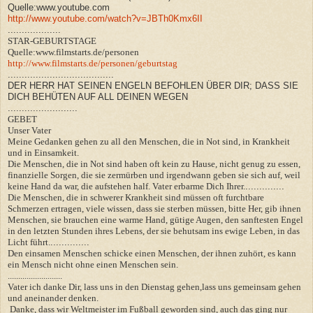
Quelle:www.youtube.com
http://www.youtube.com/watch?v=JBTh0Kmx6II
...................
STAR-GEBURTSTAGE
Quelle:www.filmstarts.de/personen
http://www.filmstarts.de/personen/geburtstag
......................................
DER HERR HAT SEINEN ENGELN BEFOHLEN ÜBER DIR; DASS SIE
DICH BEHÜTEN AUF ALL DEINEN WEGEN
.........................
GEBET
Unser Vater
Meine Gedanken gehen zu all den Menschen, die in Not sind, in Krankheit
und in Einsamkeit.
Die Menschen, die in Not sind haben oft kein zu Hause, nicht genug zu essen,
finanzielle Sorgen, die sie zermürben und irgendwann geben sie sich auf, weil
keine Hand da war, die aufstehen half. Vater erbarme Dich Ihrer.
..............
Die Menschen, die in schwerer Krankheit sind müssen oft furchtbare
Schmerzen ertragen, viele wissen, dass sie sterben müssen, bitte Her, gib ihnen
Menschen, sie brauchen eine warme Hand, gütige Augen, den sanftesten Engel
in den letzten Stunden ihres Lebens, der sie behutsam ins ewige Leben, in das
Licht führt.
..............
Den einsamen Menschen schicke einen Menschen, der ihnen zuhört, es kann
ein Mensch nicht ohne einen Menschen sein.
..........................
Vater ich danke Dir, lass uns in den Dienstag gehen,lass uns gemeinsam gehen
und aneinander denken.
Danke, dass wir Weltmeister im Fußball geworden sind, auch das ging nur