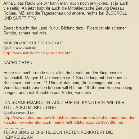
Anhalt, das Radio wie wir kann man auch noch anklicken, ist ja auch
vielseitig .Ab jetzt habt ihr auch die Mitteldeutsche Zeitung Dessau
Roßlau, MZ, und die Tagesschau und andere, rechts bei BLOGROLL
UND SURFTIPPS
Zuerst braucht das Land Kultur, Bildung dazu, Figaro ist ein schöner
Sender, schaut mal rein.
.........
MDR FIGARO KULTUR UND GUT
Quelle:www.mdr.de
http://www.mdr.de/mdr-figaro/index.html
..............
NACHRICHTEN
Heute soll noch Freude sein, alles dreht sich um den Sieg unserer
Nationalelf, Morgen 11 Uhr werden sie 1 Stunde lang mit den Fans in
Berlin sein und feiern, 11 Uhr soll das sein, für diejenigen, die am
Vormittag nicht zusehen können will RTL um 18 Uhr eine Sonersendung
bringen, auch mit Berichten aus Berlin, Fanmeile.
................
EIN SOMMERMÄRCHEN- AUCH FÜR DIE KANZLERIN: WIE DER
TITEL AUCH MERKEL HILFT
Quelle:www.rtl.de
http://www.rtl.de/cms/news/rtl-aktuell/ein-sommermaerchen-auch-fuer-die-
kanzlerin-wie-der-titel-auch-merkel-hilft-3db8c-51ca-25-1977390.html
.................
TCHAU BRASIL! DFB- HELDEN TRETEN VERKATERT DIE
HEIMREISE AN