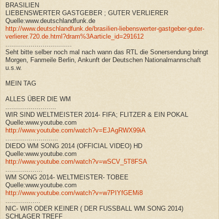
BRASILIEN
LIEBENSWERTER GASTGEBER ; GUTER VERLIERER
Quelle:www.deutschlandfunk.de
http://www.deutschlandfunk.de/brasilien-liebenswerter-gastgeber-guter-
verlierer.720.de.html?dram%3Aarticle_id=291612
..................................
Seht bitte selber noch mal nach wann das RTL die Sonersendung bringt
Morgen, Fanmeile Berlin, Ankunft der Deutschen Nationalmannschaft
u.s.w.
MEIN TAG
ALLES ÜBER DIE WM
..........................
WIR SIND WELTMEISTER 2014- FIFA; FLITZER & EIN POKAL
Quelle:www.youtube.com
http://www.youtube.com/watch?v=EJAgRWX99iA
...........................
DIEDO WM SONG 2014 (OFFICIAL VIDEO) HD
Quelle:www.youtube.com
http://www.youtube.com/watch?v=wSCV_5T8FSA
...................
WM SONG 2014- WELTMEISTER- TOBEE
Quelle:www.youtube.com
http://www.youtube.com/watch?v=w7PIYfGEMi8
..................
NIC- WIR ODER KEINER ( DER FUSSBALL WM SONG 2014)
SCHLAGER TREFF