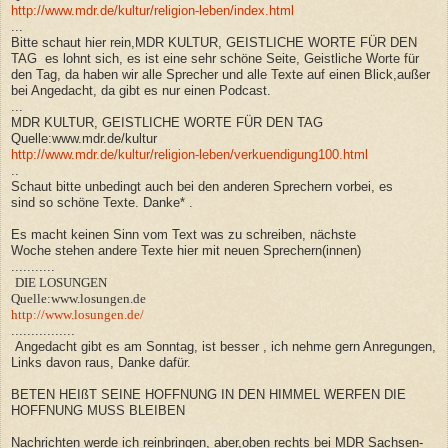
http://www.mdr.de/kultur/religion-leben/index.html
...
Bitte schaut hier rein,
MDR KULTUR,
GEISTLICHE WORTE FÜR DEN
TAG
es lohnt sich, es ist eine sehr schöne Seite, Geistliche Worte für
den Tag, da haben wir alle Sprecher und alle Texte auf einen Blick,außer
bei Angedacht, da gibt es nur einen Podcast.
...
MDR KULTUR,
GEISTLICHE WORTE FÜR DEN TAG
Quelle:www.mdr.de/kultur
http://www.mdr.de/kultur/religion-leben/verkuendigung100.html
..
Schaut bitte unbedingt auch bei den anderen Sprechern vorbei, es
sind so schöne Texte. Danke* .
Es macht keinen Sinn vom Text was zu schreiben, nächste
Woche stehen andere Texte hier mit neuen Sprechern(innen)
...........
DIE LOSUNGEN
Quelle:www.losungen.de
http://www.losungen.de/
................
Angedacht gibt es am Sonntag, ist besser , ich nehme gern Anregungen,
Links davon raus, Danke dafür.
BETEN HEIßT SEINE HOFFNUNG IN DEN HIMMEL WERFEN DIE
HOFFNUNG MUSS BLEIBEN
Nachrichten werde ich reinbringen, aber,oben rechts bei MDR Sachsen-