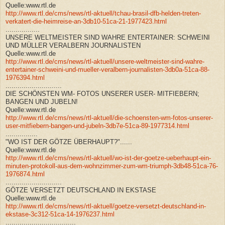
Quelle:www.rtl.de
http://www.rtl.de/cms/news/rtl-aktuell/tchau-brasil-dfb-helden-treten-
verkatert-die-heimreise-an-3db10-51ca-21-1977423.html
.................
UNSERE WELTMEISTER SIND WAHRE ENTERTAINER: SCHWEINI
UND MÜLLER VERALBERN JOURNALISTEN
Quelle:www.rtl.de
http://www.rtl.de/cms/news/rtl-aktuell/unsere-weltmeister-sind-wahre-
entertainer-schweini-und-mueller-veralbern-journalisten-3db0a-51ca-88-
1976394.html
............................
DIE SCHÖNSTEN WM- FOTOS UNSERER USER- MITFIEBERN;
BANGEN UND JUBELN!
Quelle:www.rtl.de
http://www.rtl.de/cms/news/rtl-aktuell/die-schoensten-wm-fotos-unserer-
user-mitfiebern-bangen-und-jubeln-3db7e-51ca-89-1977314.html
................
"WO IST DER GÖTZE ÜBERHAUPT?"......
Quelle:www.rtl.de
http://www.rtl.de/cms/news/rtl-aktuell/wo-ist-der-goetze-ueberhaupt-ein-
minuten-protokoll-aus-dem-wohnzimmer-zum-wm-triumph-3db48-51ca-76-
1976874.html
............................
GÖTZE VERSETZT DEUTSCHLAND IN EKSTASE
Quelle:www.rtl.de
http://www.rtl.de/cms/news/rtl-aktuell/goetze-versetzt-deutschland-in-
ekstase-3c312-51ca-14-1976237.html
...................................