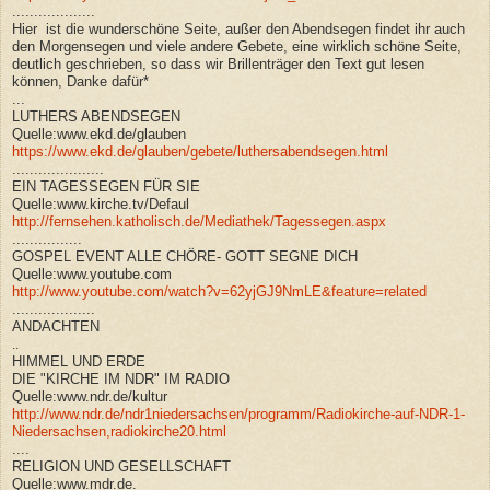
...................
Hier ist die wunderschöne Seite, außer den Abendsegen findet ihr auch
den Morgensegen und viele andere Gebete, eine wirklich schöne Seite,
deutlich geschrieben, so dass wir Brillenträger
den Text gut lesen
können, Danke dafür*
...
LUTHERS ABENDSEGEN
Quelle:www.ekd.de/glauben
https://www.ekd.de/glauben/gebete/luthersabendsegen.html
.....................
EIN TAGESSEGEN FÜR SIE
Quelle:www.kirche.tv/Defaul
http://fernsehen.katholisch.de/Mediathek/Tagessegen.aspx
................
GOSPEL EVENT ALLE CHÖRE- GOTT SEGNE DICH
Quelle:www.youtube.com
http://www.youtube.com/watch?v=62yjGJ9NmLE&feature=related
...................
ANDACHTEN
..
HIMMEL UND ERDE
DIE "KIRCHE IM NDR" IM RADIO
Quelle:www.ndr.de/kultur
http://www.ndr.de/ndr1niedersachsen/programm/Radiokirche-auf-NDR-1-
Niedersachsen,radiokirche20.html
....
RELIGION UND GESELLSCHAFT
Quelle:www.mdr.de.