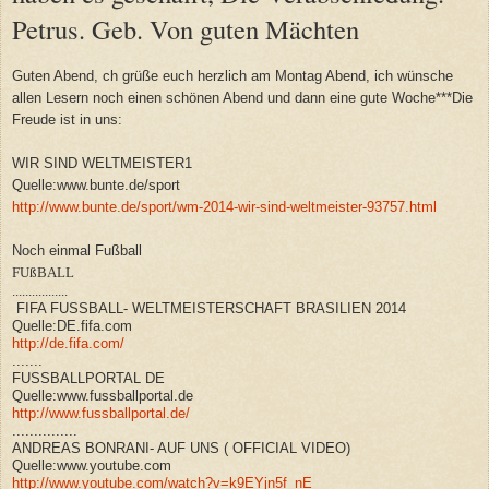
Petrus. Geb. Von guten Mächten
Guten Abend, ch grüße euch herzlich am Montag Abend, ich wünsche
allen Lesern noch einen schönen Abend und dann eine gute Woche***Die
Freude ist in uns:
WIR SIND WELTMEISTER1
Quelle:www.bunte.de/sport
http://www.bunte.de/sport/wm-2014-wir-sind-weltmeister-93757.html
Noch einmal Fußball
FUßBALL
.................
FIFA FUSSBALL- WELTMEISTERSCHAFT BRASILIEN 2014
Quelle:DE.fifa.com
http://de.fifa.com/
.......
FUSSBALLPORTAL DE
Quelle:www.fussballportal.de
http://www.fussballportal.de/
...............
ANDREAS BONRANI- AUF UNS ( OFFICIAL VIDEO)
Quelle:www.youtube.com
http://www.youtube.com/watch?v=k9EYjn5f_nE