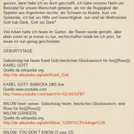
gucken, dann habe ich es doch geschafft, ich habe unseren Herrn um
Beistabd für unsere Manschaft gebeten, als mir die Ruppigkeit der
Sppieler aus Argentinien reichte, als Schwein so blutete, kurz vor
Spielende, ich bat um Hilfe und Gerechtigkeit, nun sind wir Weltmeister,
Gott hab Dank, Gott sei Dank*
.................
Viel Arbeit hatte ich heute im Garten, der Rasen wurde gemäht, aber
eben sonst ist ja immer zu tun, rechtschaffen müde bin ich jetzt, für
heute ist nun genug geschrieben
.............
GEBURTSTAGE
Geburtstag hat heute Karel Gott,herzlichen Glückwunsch für ihn(((Rose)))
KAREL GOTT
Quelle:de.wikipedai.org.
http://de.wikipedia.org/wiki/Karel_Gott
........................
KAREL GOTT- BABICKA 1981 live
Quelle:www.youtube.com
http://www.youtube.com/watch?v=G2-klt7zF6Y
.............................
MILOW feiert seinen Geburtstag heute, herzlichen Glückwunsch, eine
Rose für ihn(((Rose)))
MILOW (SÄNGER)
Quelle:de.wikipedia.org.
http://de.wikipedia.org/wiki/Milow_%28S%C3%A4nger%29
...............................
MILOW- YOU DON´T KNOW (3 voor 12)