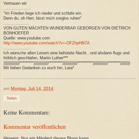
Vertrauen wir
......................
"Im Frieden liege ich nieder und schlafe ein.
Denn du, oh Herr, lässt mich sorglos ruhen"
.....................
VON GUTEN MÄCHTEN WUNDERBAR GEBORGEN VON DIETRICH
BONHOEFER
Quelle: www.youtube.com
http://www.youtube.com/watch?v=-OFZhpH8i7A
......................
Ich wünsche allen Lesern eine behütete Nacht.. und alsdann flugs und
fröhlich geschlafen, Martin Luther***
)))))))))))))*********))))))))))))*********))))))))))))**********))))))))))))********))))))))
Mit lieben Gedanken zu euch hin, Lara*
am
Montag, Juli 14, 2014
Teilen
Keine Kommentare:
Kommentar veröffentlichen
Hinweis: Nur ein Mitglied dieses Blogs kann