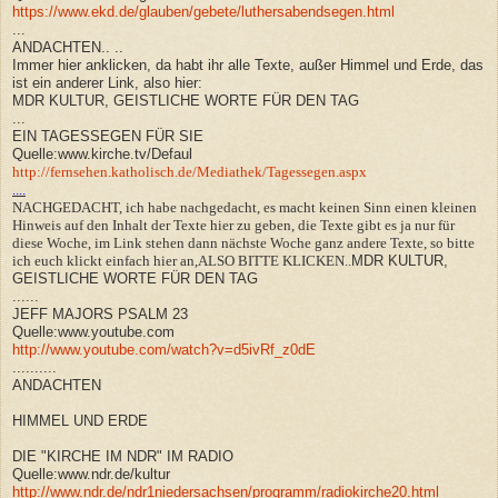
https://www.ekd.de/glauben/gebete/luthersabendsegen.html
...
ANDACHTEN..
..
Immer hier anklicken, da habt ihr alle Texte, außer Himmel und Erde, das
ist ein anderer Link, also hier:
MDR KULTUR,
GEISTLICHE WORTE FÜR DEN TAG
...
EIN TAGESSEGEN FÜR SIE
Quelle:www.kirche.tv/Defaul
http://fernsehen.katholisch.de/Mediathek/Tagessegen.aspx
....
NACHGEDACHT, ich habe nachgedacht, es macht keinen Sinn einen kleinen
Hinweis auf den Inhalt der Texte hier zu geben, die Texte gibt es ja nur für
diese Woche, im Link stehen dann nächste Woche ganz andere Texte, so bitte
ich euch klickt einfach hier an,ALSO BITTE KLICKEN..
MDR KULTUR,
GEISTLICHE WORTE FÜR DEN TAG
......
JEFF MAJORS PSALM 23
Quelle:www.youtube.com
http://www.youtube.com/watch?v=d5ivRf_z0dE
..........
ANDACHTEN
HIMMEL UND ERDE
DIE "KIRCHE IM NDR" IM RADIO
Quelle:www.ndr.de/kultur
http://www.ndr.de/ndr1niedersachsen/programm/radiokirche20.html