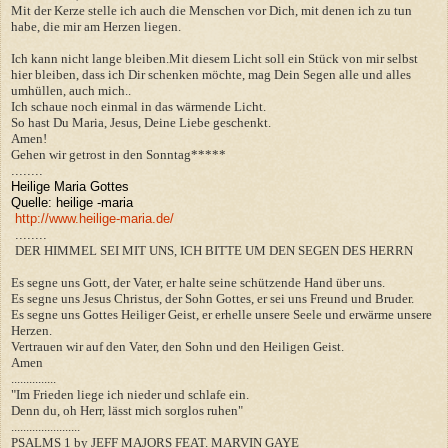
Mit der Kerze stelle ich auch die Menschen vor Dich, mit denen ich zu tun
habe, die mir am Herzen liegen.
Ich kann nicht lange bleiben.Mit diesem Licht soll ein Stück von mir selbst
hier bleiben, dass ich Dir schenken möchte, mag Dein Segen alle und alles
umhüllen, auch mich..
Ich schaue noch einmal in das wärmende Licht.
So hast Du Maria, Jesus, Deine Liebe geschenkt.
Amen!
Gehen wir getrost in den Sonntag*****
........
Heilige Maria Gottes
Quelle: heilige -maria
http://www.heilige-maria.de/
........
DER HIMMEL SEI MIT UNS, ICH BITTE UM DEN SEGEN DES HERRN
Es segne uns Gott, der Vater, er halte seine schützende Hand über uns.
Es segne uns Jesus Christus, der Sohn Gottes, er sei uns Freund und Bruder.
Es segne uns Gottes Heiliger Geist, er erhelle unsere Seele und erwärme unsere
Herzen.
Vertrauen wir auf den Vater, den Sohn und den Heiligen Geist.
Amen
...............
"Im Frieden liege ich nieder und schlafe ein.
Denn du, oh Herr, lässt mich sorglos ruhen"
.......................
PSALMS 1 by JEFF MAJORS FEAT. MARVIN GAYE