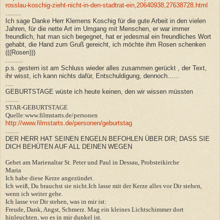
rosslau-koschig-zieht-nicht-in-den-stadtrat-ein,20640938,27638728.html
........
Ich sage Danke Herr Klemens Koschig für die gute Arbeit in den vielen
Jahren, für die nette Art im Umgang mit Menschen, er war immer
freundlich, hat man sich begegnet, hat er jedesmal ein freundliches Wort
gehabt, die Hand zum Gruß gereicht, ich möchte ihm Rosen schenken
(((Rosen)))
.........
p.s. gestern ist am Schluss wieder alles zusammen gerückt , der Text,
ihr wisst, ich kann nichts dafür, Entschuldigung, dennoch......
....
GEBURTSTAGE wüste ich heute keinen, den wir wissen müssten
.......
STAR-GEBURTSTAGE
Quelle:www.filmstarts.de/personen
http://www.filmstarts.de/personen/geburtstag
.......
DER HERR HAT SEINEN ENGELN BEFOHLEN ÜBER DIR; DASS SIE
DICH BEHÜTEN AUF ALL DEINEN WEGEN
Gebet am Marienaltar St. Peter und Paul in Dessau, Probsteikirche
Maria
Ich habe diese Kerze angezündet.
Ich weiß, Du brauchst sie nicht.Ich lasse mit der Kerze alles vor Dir stehen,
wenn ich weiter gehe.
Ich lasse vor Dir stehen, was in mir ist:
Freude, Dank, Angst, Schmerz. Mag ein kleines Lichtschimmer dort
hinleuchten, wo es in mir dunkel ist.