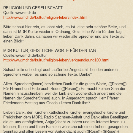
RELIGION UND GESELLSCHAFT
Quelle:www.mdr.de.
http://www.mdr.de/kultur/religion-leben/index.html
Bitte schaut hier rein, es lohnt sich, es ist eine sehr schöne Seite, und
dann ist MDR Kultur wieder in Ordnung, Geistliche Worte für den Tag,
lieben Dank dahin, da haben wir wieder alle Sprecher und alle Texte auf
einen Blick*
MDR KULTUR,
GEISTLICHE WORTE FÜR DEN TAG
Quelle:www.mdr.de/kultur
http://www.mdr.de/kultur/religion-leben/verkuendigung100.html
Schaut bitte unbedingt auch außer bei Angedacht bei den anderen
Sprechern vorbei, es sind so schöne Texte. Danke*
Allen Sprechern(innen) herzlichen Dank für die guten Worte, (((Rosen)))
Für Himmel und Erde auch Rosen(((Rosen))) Es macht keinen Sinn die
Namen hinzuschreiben, weil der Link sich wöchentlich ändert und die
Namen der Sprecher(innen) auch. In Angedacht sprach Herr Pfarrer
Friedemann Hasting aus Gnadau lieben Dank ihm*
Lieben Dank, den Kirchen,katholische Kirche, evangelische Kirche und
Freikirchen dem MDR1 Radio Sachsen-Anhalt und Dank allen Beteiligten,
die es uns ermöglichen, An(ge)dacht zu hören und im Internet lesen zu
können, Ihnen und Ihren Familien wünsche ich einen frohen, gesegneten
Sonntag und allen Lesern von An(ge)dacht auch(((Rose))) (((Rose)))