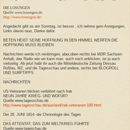
DIE LOSUNGEN
Quelle:www.losungen.de
http://www.losungen.de/
Angedacht gibt es am Sonntag, ist besser , ich nehme gern Anregungen,
Links davon raus, Danke dafür.
BETEN HEIßT SEINE HOFFNUNG IN DEN HIMMEL WERFEN DIE
HOFFNUNG MUSS BLEIBEN
Nachrichten werde ich reinbringen, aber,oben rechts bei MDR Sachsen-
Anhalt, das Radio wie wir kann man auch noch anklicken, ist ja auch
vielseitig .Ab jetzt habt ihr auch die Mitteldeutsche Zeitung Dessau
Roßlau, MZ, und die Tagesschau und andere, rechts bei BLOGROLL
UND SURFTIPPS
.......
NACHRICHTEN
US-Veteranen blicken verbittert nach Irak
NEUN JAHRE KRIEG- UND WOFÜR?
Quelle:www.tagesschau.de
http://www.tagesschau.de/ausland/irak-veteranen-100.html
.......
Der 28. JUNI 1914- die Chronologie des Tages
.......
DAS ATTENTAT; DAS ZUM WELTKRIEG FÜHRTE
Quelle:www.tageschau.de