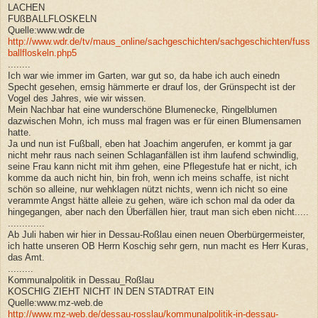
LACHEN
FUßBALLFLOSKELN
Quelle:www.wdr.de
http://www.wdr.de/tv/maus_online/sachgeschichten/sachgeschichten/fuss
ballfloskeln.php5
........
Ich war wie immer im Garten, war gut so, da habe ich auch einedn
Specht gesehen, emsig hämmerte er drauf los, der Grünspecht ist der
Vogel des Jahres, wie wir wissen.
Mein Nachbar hat eine wunderschöne Blumenecke, Ringelblumen
dazwischen Mohn, ich muss mal fragen was er für einen Blumensamen
hatte.
Ja und nun ist Fußball, eben hat Joachim angerufen, er kommt ja gar
nicht mehr raus nach seinen Schlaganfällen ist ihm laufend schwindlig,
seine Frau kann nicht mit ihm gehen, eine Pflegestufe hat er nicht, ich
komme da auch nicht hin, bin froh, wenn ich meins schaffe, ist nicht
schön so alleine, nur wehklagen nützt nichts, wenn ich nicht so eine
verammte Angst hätte alleie zu gehen, wäre ich schon mal da oder da
hingegangen, aber nach den Überfällen hier, traut man sich eben nicht.....
.............
Ab Juli haben wir hier in Dessau-Roßlau einen neuen Oberbürgermeister,
ich hatte unseren OB Herrn Koschig sehr gern, nun macht es Herr Kuras,
das Amt.
.........
Kommunalpolitik in Dessau_Roßlau
KOSCHIG ZIEHT NICHT IN DEN STADTRAT EIN
Quelle:www.mz-web.de
http://www.mz-web.de/dessau-rosslau/kommunalpolitik-in-dessau-