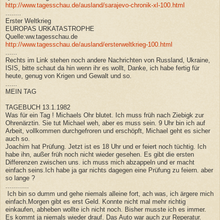
http://www.tagesschau.de/ausland/sarajevo-chronik-xl-100.html
........
Erster Weltkrieg
EUROPAS URKATASTROPHE
Quelle:ww.tagesschau.de
http://www.tagesschau.de/ausland/ersterweltkrieg-100.html
......
Rechts im Link stehen noch andere Nachrichten von Russland, Ukraine,
ISIS, bitte schaut da hin wenn ihr es wollt, Danke, ich habe fertig für
heute, genug von Krigen und Gewalt und so.
......
MEIN TAG
TAGEBUCH 13.1.1982
Was für ein Tag ! Michaels Ohr blutet. Ich muss früh nach Ziebigk zur
Ohrenärztin. Sie tut Michael weh, aber es muss sein. 9 Uhr bin ich auf
Arbeit, vollkommen durchgefroren und erschöpft, Michael geht es sicher
auch so.
Joachim hat Prüfung. Jetzt ist es 18 Uhr und er feiert noch tüchtig. Ich
habe ihn, außer früh noch nicht wieder gesehen. Es gibt die ersten
Differenzen zwischen uns. ich muss mich abzappeln und er macht
einfach seins.Ich habe ja gar nichts dagegen eine Prüfung zu feiern. aber
so lange ?
............
Ich bin so dumm und gehe niemals alleine fort, ach was, ich ärgere mich
einfach.Morgen gibt es erst Geld. Konnte nicht mal mehr richtig
einkaufen, abheben wollte ich nicht noch. Bisher musste ich es immer.
Es kommt ja niemals wieder drauf. Das Auto war auch zur Reperatur.