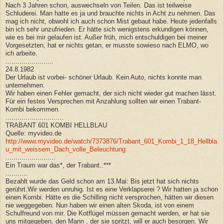
Nach 3 Jahren schon, auswechseln von Teilen. Das ist teilweise
Schluderei. Man hatte es ja und brauchte nichts in Acht zu nehmen. Das
mag ich nicht, obwohl ich auch schon Mist gebaut habe. Heute jedenfalls
bin ich sehr unzufrieden. Er hätte sich wenigstens erkundigen können,
wie es bei mir gelaufen ist. Außer früh, mich entschuldigen bei meiner
Vorgesetzten, hat er nichts getan, er musste sowieso nach ELMO, wo
ich arbeite.
........................
24.8.1982
Der Urlaub ist vorbei- schöner Urlaub. Kein Auto, nichts konnte man
unternehmen.
Wir haben einen Fehler gemacht, der sich nicht wieder gut machen lässt.
Für ein festes Versprechen mit Anzahlung sollten wir einen Trabant-
Kombi bekommen.
.............................
TRABANT 601 KOMBI HELLBLAU
Quelle: myvideo.de
http://www.myvideo.de/watch/7373876/Trabant_601_Kombi_1_18_Hellbla
u_mit_weissem_Dach_volle_Beleuchtung
.........................
Ein Traum war das*, der Trabant..***
...........
Bezahlt wurde das Geld schon am 13.Mai: Bis jetzt hat sich nichts
gerührt.Wir werden unruhig. Ist es eine Verklapserei ? Wir hatten ja schon
einen Kombi. Hätte es die Schilling nicht versprochen, hätten wir diesen
nie weggegeben. Nun haben wir einen alten Skoda, ist von einem
Schulfreund von mir. Die Kotflügel müssen gemacht werden, er hat sie
uns mitgegeben, den Mann , der sie spritzt, will er auch besorgen. Wir