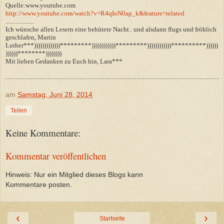
Quelle:www.youtube.com
http://www.youtube.com/watch?v=R4qIoN0ap_k&feature=related
...................
Ich wünsche allen Lesern eine behütete Nacht.. und alsdann flugs und fröhlich
geschlafen, Martin
Luther***)))))))))))))*********))))))))))))*********))))))))))))**********))))))
))))))********))))))))
Mit lieben Gedanken zu Euch hin, Lara***
am
Samstag, Juni 28, 2014
Teilen
Keine Kommentare:
Kommentar veröffentlichen
Hinweis: Nur ein Mitglied dieses Blogs kann
Kommentare posten.
‹
›
Startseite