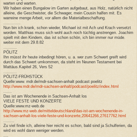
warten und warten.
Wir haben einen Bungalow im Garten aufgebaut, aus Holz, natürlich nicht
alleine, die Geschwister, die Schwager, mein Cousin halfen mit. Es
warreine menge Arbeit, vor allem die Materialbeschaffung.
..............
Nun bin ich krank, schon wieder, Michael ist mit Ach und Krach versetzt
worden. Matthias muss sich wohl auch noch tüchtig anstrengen. Joachim
spielt mit den Kindern, das ist schon schön, ich bin immer nur müde.
weiter mit dem 29.8.82
...........
PÖLITZ
Ihn müsst ihr heute inbedingt hören, u. a. wer zum Schwert greift wird
durch das Schwert umkommen, da steht im Neunen Testament bei
Mattäus.Kapitel 26, Vers 52
...........
PÖLITZ-FRÜHSTÜCK
Quelle:www. mdr.de/mdr-sachsen-anhalt podcast poelitz
http://www.mdr.de/mdr-sachsen-anhalt/podcast/poelitz/index.html
.......
Das ist am Wochenende in Sachsen-Anhalt los
VIELE FESTE UND KONZERTE
Quelle:www.mz-web.de
http://www.mz-web.de/mitteldeutschland/das-ist-am-wochenende-in-
sachsen-anhalt-los-viele-feste-und-konzerte,20641266,27617762.html
.........
Zu viel finde ich, alleine hier reicht es schon, bald sind ja Schulferien, da
wird es wohl dann weniger werden.
....