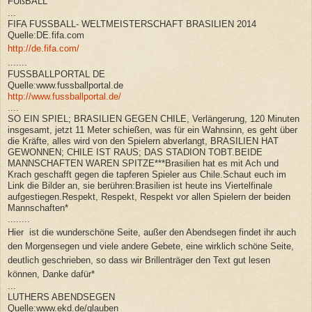
FUßBALL
...
FIFA FUSSBALL- WELTMEISTERSCHAFT BRASILIEN 2014
Quelle:DE.fifa.com
http://de.fifa.com/
.......
FUSSBALLPORTAL DE
Quelle:www.fussballportal.de
http://www.fussballportal.de/
....
SO EIN SPIEL; BRASILIEN GEGEN CHILE, Verlängerung, 120 Minuten
insgesamt, jetzt 11 Meter schießen, was für ein Wahnsinn, es geht über
die Kräfte, alles wird von den Spielern abverlangt, BRASILIEN HAT
GEWONNEN; CHILE IST RAUS; DAS STADION TOBT.BEIDE
MANNSCHAFTEN WAREN SPITZE***Brasilien hat es mit Ach und
Krach geschafft gegen die tapferen Spieler aus Chile.Schaut euch im
Link die Bilder an, sie berühren:Brasilien ist heute ins Viertelfinale
aufgestiegen.Respekt, Respekt, Respekt vor allen Spielern der beiden
Mannschaften*
........
Hier ist die wunderschöne Seite, außer den Abendsegen findet ihr auch
den Morgensegen und viele andere Gebete, eine wirklich schöne Seite,
deutlich geschrieben, so dass wir Brillenträger
den Text gut lesen
können, Danke dafür*
...
LUTHERS ABENDSEGEN
Quelle:www.ekd.de/glauben