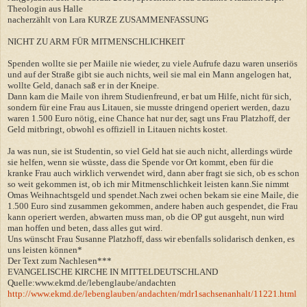
Theologin aus Halle
nacherzählt von Lara KURZE ZUSAMMENFASSUNG
NICHT ZU ARM FÜR MITMENSCHLICHKEIT
Spenden wollte sie per Maiile nie wieder, zu viele Aufrufe dazu waren unseriös
und auf der Straße gibt sie auch nichts, weil sie mal ein Mann angelogen hat,
wollte Geld, danach saß er in der Kneipe.
Dann kam die Maile von ihrem Studienfreund, er bat um Hilfe, nicht für sich,
sondern für eine Frau aus Litauen, sie musste dringend operiert werden, dazu
waren 1.500 Euro nötig, eine Chance hat nur der, sagt uns Frau Platzhoff, der
Geld mitbringt, obwohl es offiziell in Litauen nichts kostet.
Ja was nun, sie ist Studentin, so viel Geld hat sie auch nicht, allerdings würde
sie helfen, wenn sie wüsste, dass die Spende vor Ort kommt, eben für die
kranke Frau auch wirklich verwendet wird, dann aber fragt sie sich, ob es schon
so weit gekommen ist, ob ich mir Mitmenschlichkeit leisten kann.Sie nimmt
Omas Weihnachtsgeld und spendet.Nach zwei ochen bekam sie eine Maile, die
1.500 Euro sind zusammen gekommen, andere haben auch gespendet, die Frau
kann operiert werden, abwarten muss man, ob die OP gut ausgeht, nun wird
man hoffen und beten, dass alles gut wird.
Uns wünscht Frau Susanne Platzhoff, dass wir ebenfalls solidarisch denken, es
uns leisten können*
Der Text zum Nachlesen***
EVANGELISCHE KIRCHE IN MITTELDEUTSCHLAND
Quelle:www.ekmd.de/lebenglaube/andachten
http://www.ekmd.de/lebenglauben/andachten/mdr1sachsenanhalt/11221.html