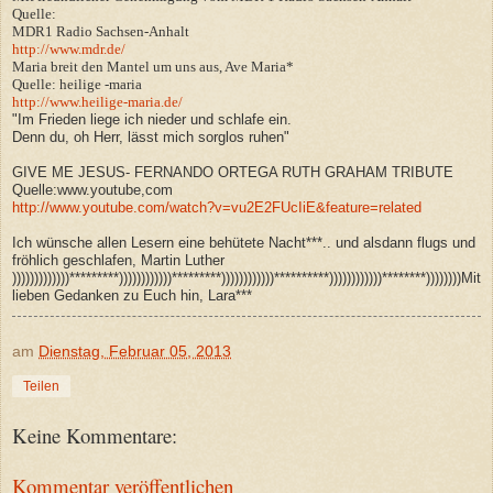
Quelle:
MDR1 Radio Sachsen-Anhalt
http://www.mdr.de/
Maria breit den Mantel um uns aus, Ave Maria*
Quelle: heilige -maria
http://www.heilige-maria.de/
"Im Frieden liege ich nieder und schlafe ein.
Denn du, oh Herr, lässt mich sorglos ruhen"
GIVE ME JESUS- FERNANDO ORTEGA RUTH GRAHAM TRIBUTE
Quelle:www.youtube,com
http://www.youtube.com/watch?v=vu2E2FUcIiE&feature=related
Ich wünsche allen Lesern eine behütete Nacht***.. und alsdann flugs und
fröhlich geschlafen, Martin Luther
)))))))))))))*********))))))))))))*********))))))))))))**********))))))))))))********))))))))Mit
lieben Gedanken zu Euch hin, Lara***
am
Dienstag, Februar 05, 2013
Teilen
Keine Kommentare:
Kommentar veröffentlichen