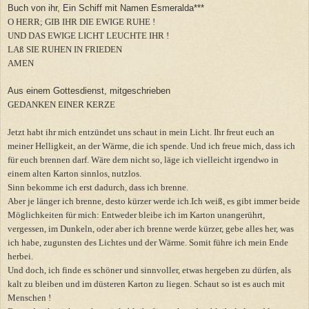
Buch von ihr, Ein Schiff mit Namen Esmeralda***
O HERR; GIB IHR DIE EWIGE RUHE !
UND DAS EWIGE LICHT LEUCHTE IHR !
LAß SIE RUHEN IN FRIEDEN
AMEN
Aus einem Gottesdienst, mitgeschrieben
GEDANKEN EINER KERZE
Jetzt habt ihr mich entzündet uns schaut in mein Licht. Ihr freut euch an
meiner Helligkeit, an der Wärme, die ich spende. Und ich freue mich, dass ich
für euch brennen darf. Wäre dem nicht so, läge ich vielleicht irgendwo in
einem alten Karton sinnlos, nutzlos.
Sinn bekomme ich erst dadurch, dass ich brenne.
Aber je länger ich brenne, desto kürzer werde ich.Ich weiß, es gibt immer beide
Möglichkeiten für mich: Entweder bleibe ich im Karton unangerührt,
vergessen, im Dunkeln, oder aber ich brenne werde kürzer, gebe alles her, was
ich habe, zugunsten des Lichtes und der Wärme. Somit führe ich mein Ende
herbei.
Und doch, ich finde es schöner und sinnvoller, etwas hergeben zu dürfen, als
kalt zu bleiben und im düsteren Karton zu liegen. Schaut so ist es auch mit
Menschen !