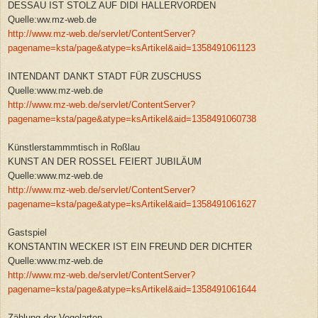
DESSAU IST STOLZ AUF DIDI HALLERVORDEN
Quelle:ww.mz-web.de
http://www.mz-web.de/servlet/ContentServer?
pagename=ksta/page&atype=ksArtikel&aid=1358491061123
INTENDANT DANKT STADT FÜR ZUSCHUSS
Quelle:www.mz-web.de
http://www.mz-web.de/servlet/ContentServer?
pagename=ksta/page&atype=ksArtikel&aid=1358491060738
Künstlerstammmtisch in Roßlau
KUNST AN DER ROSSEL FEIERT JUBILÄUM
Quelle:www.mz-web.de
http://www.mz-web.de/servlet/ContentServer?
pagename=ksta/page&atype=ksArtikel&aid=1358491061627
Gastspiel
KONSTANTIN WECKER IST EIN FREUND DER DICHTER
Quelle:www.mz-web.de
http://www.mz-web.de/servlet/ContentServer?
pagename=ksta/page&atype=ksArtikel&aid=1358491061644
Zählung der Vogelarten