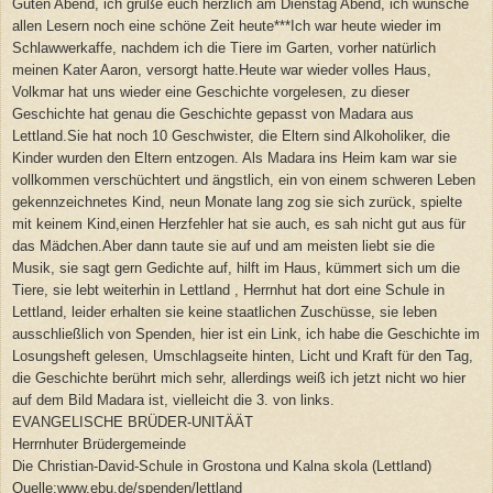
Guten Abend, ich grüße euch herzlich am Dienstag Abend, ich wünsche
allen Lesern noch eine schöne Zeit heute***Ich war heute wieder im
Schlawwerkaffe, nachdem ich die Tiere im Garten, vorher natürlich
meinen Kater Aaron, versorgt hatte.Heute war wieder volles Haus,
Volkmar hat uns wieder eine Geschichte vorgelesen, zu dieser
Geschichte hat genau die Geschichte gepasst von Madara aus
Lettland.Sie hat noch 10 Geschwister, die Eltern sind Alkoholiker, die
Kinder wurden den Eltern entzogen. Als Madara ins Heim kam war sie
vollkommen verschüchtert und ängstlich, ein von einem schweren Leben
gekennzeichnetes Kind, neun Monate lang zog sie sich zurück, spielte
mit keinem Kind,einen Herzfehler hat sie auch, es sah nicht gut aus für
das Mädchen.Aber dann taute sie auf und am meisten liebt sie die
Musik, sie sagt gern Gedichte auf, hilft im Haus, kümmert sich um die
Tiere, sie lebt weiterhin in Lettland , Herrnhut hat dort eine Schule in
Lettland, leider erhalten sie keine staatlichen Zuschüsse, sie leben
ausschließlich von Spenden, hier ist ein Link, ich habe die Geschichte im
Losungsheft gelesen, Umschlagseite hinten, Licht und Kraft für den Tag,
die Geschichte berührt mich sehr, allerdings weiß ich jetzt nicht wo hier
auf dem Bild Madara ist, vielleicht die 3. von links.
EVANGELISCHE BRÜDER-UNITÄÄT
Herrnhuter Brüdergemeinde
Die Christian-David-Schule in Grostona und Kalna skola (Lettland)
Quelle:www.ebu.de/spenden/lettland