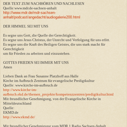
DER TEXT ZUM NACHHÖREN UND NACHLESEN
Quelle:www.mdr.de-sachsen-anhalt
http://www.mdr.de/mdr-sachsen-
anhalt/podcast/angedacht/audiogalerie200.html
DER HIMMEL SEI MIT UNS
Es segne uns Gott, die Quelle der Gerechtigkeit.
Es segne uns Jesus Christus, der Unrecht und Verfolgung für uns erlitt.
Es segne uns die Kraft des Heiligen Geistes, die uns stark macht für
Gerechtigkeit
um für Frieden zu arbeiten und einzustehen.
GOTTES FRIEDEN SEI IMMER MIT UNS
Amen
Lieben Dank an Frau Susanne Platzhoff aus Halle
Kirche im Aufbruch Zentrum für evangelische Predigtkultur
Quelle: www.kirche-im-aufbruch.de
http://www.kirche-im-
aufbruch.ekd.de/themen_projekte/kompetenzzentren/predigtkultur.html
Mit freundlicher Genehmigung, von der Evangelische Kirche in
Mitteldeutschland
Quelle:
EKMD.de
http://www.ekmd.de/
Mit freundlicher Genehmigung vom MDR 1 Radio Sachsen-Anhalt