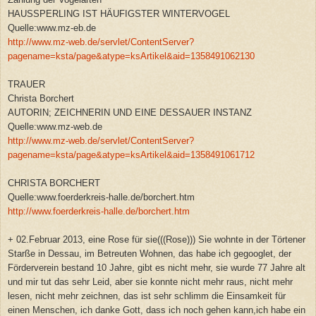
HAUSSPERLING IST HÄUFIGSTER WINTERVOGEL
Quelle:www.mz-eb.de
http://www.mz-web.de/servlet/ContentServer?
pagename=ksta/page&atype=ksArtikel&aid=1358491062130
TRAUER
Christa Borchert
AUTORIN; ZEICHNERIN UND EINE DESSAUER INSTANZ
Quelle:www.mz-web.de
http://www.mz-web.de/servlet/ContentServer?
pagename=ksta/page&atype=ksArtikel&aid=1358491061712
CHRISTA BORCHERT
Quelle:www.foerderkreis-halle.de/borchert.htm
http://www.foerderkreis-halle.de/borchert.htm
+ 02.Februar 2013, eine Rose für sie(((Rose))) Sie wohnte in der Törtener
Starße in Dessau, im Betreuten Wohnen, das habe ich gegooglet, der
Förderverein bestand 10 Jahre, gibt es nicht mehr, sie wurde 77 Jahre alt
und mir tut das sehr Leid, aber sie konnte nicht mehr raus, nicht mehr
lesen, nicht mehr zeichnen, das ist sehr schlimm die Einsamkeit für
einen Menschen, ich danke Gott, dass ich noch gehen kann,ich habe ein