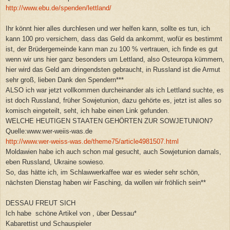
http://www.ebu.de/spenden/lettland/
Ihr könnt hier alles durchlesen und wer helfen kann, sollte es tun, ich
kann 100 pro versichern, dass das Geld da ankommt, wofür es bestimmt
ist, der Brüdergemeinde kann man zu 100 % vertrauen, ich finde es gut
wenn wir uns hier ganz besonders um Lettland, also Osteuropa kümmern,
hier wird das Geld am dringendsten gebraucht, in Russland ist die Armut
sehr groß, lieben Dank den Spendern***
ALSO ich war jetzt vollkommen durcheinander als ich Lettland suchte, es
ist doch Russland, früher Sowjetunion, dazu gehörte es, jetzt ist alles so
komisch eingeteilt, seht, ich habe einen Link gefunden.
WELCHE HEUTIGEN STAATEN GEHÖRTEN ZUR SOWJETUNION?
Quelle:www.wer-weiis-was.de
http://www.wer-weiss-was.de/theme75/article4981507.html
Moldawien habe ich auch schon mal gesucht, auch Sowjetunion damals,
eben Russland, Ukraine sowieso.
So, das hätte ich, im Schlawwerkaffee war es wieder sehr schön,
nächsten Dienstag haben wir Fasching, da wollen wir fröhlich sein**
DESSAU FREUT SICH
Ich habe schöne Artikel von , über Dessau*
Kabarettist und Schauspieler