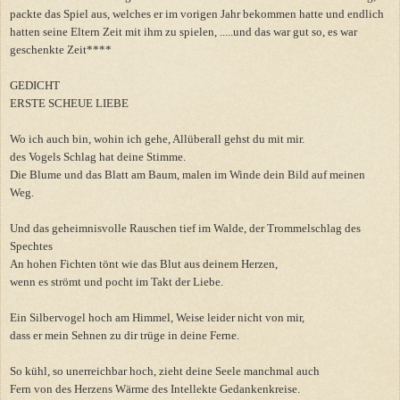
packte das Spiel aus, welches er im vorigen Jahr bekommen hatte und endlich
hatten seine Eltern Zeit mit ihm zu spielen, .....und das war gut so, es war
geschenkte Zeit****
GEDICHT
ERSTE SCHEUE LIEBE
Wo ich auch bin, wohin ich gehe, Allüberall gehst du mit mir.
des Vogels Schlag hat deine Stimme.
Die Blume und das Blatt am Baum, malen im Winde dein Bild auf meinen
Weg.
Und das geheimnisvolle Rauschen tief im Walde, der Trommelschlag des
Spechtes
An hohen Fichten tönt wie das Blut aus deinem Herzen,
wenn es strömt und pocht im Takt der Liebe.
Ein Silbervogel hoch am Himmel, Weise leider nicht von mir,
dass er mein Sehnen zu dir trüge in deine Ferne.
So kühl, so unerreichbar hoch, zieht deine Seele manchmal auch
Fern von des Herzens Wärme des Intellekte Gedankenkreise.