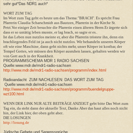
sehr gut*Das NDR1 auch*
WORT ZUM TAG
Im Wort zum Tag geht es heute um das Thema:"BRACH". Es spricht Frau
Pfarrerin Claudia Scharschmidt aus Bautzen, Pfarrerin in der Kirche St.
Petri.Vor einiger Zeit besuchte die Pfarrerin einen älteren Herrn.Er ärgerte sich
dass er so untätig leben musste, er lag brach, so sagte er es..
Ist das Leben nun nutzlos meinte er, aber die Pfarrerin tröstete ihn, denn ein
brachliegendes Feld ist ja auch nicht nutzlos. Wir behandeln unseren Körper
oft wie eine Maschine, dann geht nichts mehr, unser Körper ist kostbar, der
Tempel Gottes, wir müssen den Körper ausruhen lassen, gehalten werden wir
von Gott auch in der Krankheit.
PROGRAMMSCHEMA MDR 1 RADIO SACHSEN
Quelle:www.mdr.de/mdr1-radio-sachsen
http://www.mdr.de/mdr1-radio-sachsen/programm/index.html
Radioandacht ZUM NACHLESEN: DAS WORT ZUM TAG
Quelle:www.mdr.de/mdr1-radio-sachsen
http://www.mdr.de/mdr1-radio-sachsen/programm/buendelgruppe-
wzt100.html
WENN DER LINK NUR ALTE BEITRÄGE ANZEIGT gebt bitte Das Wort zum
Tag ein, da steht dann der aktuelle Text, Danke.Aber das haut alles noch nicht
hin, der Link hier, der oben geht aber..
DIE LOSUNGEN
http://losung.de
Jüdische Gebete und Segenssprüche