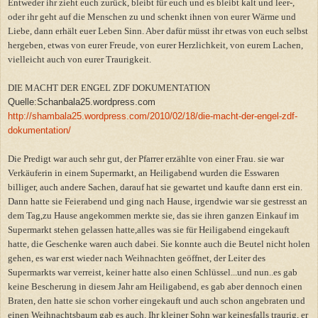
Entweder ihr zieht euch zurück, bleibt für euch und es bleibt kalt und leer-,
oder ihr geht auf die Menschen zu und schenkt ihnen von eurer Wärme und
Liebe, dann erhält euer Leben Sinn. Aber dafür müsst ihr etwas von euch selbst
hergeben, etwas von eurer Freude, von eurer Herzlichkeit, von eurem Lachen,
vielleicht auch von eurer Traurigkeit.
DIE MACHT DER ENGEL ZDF DOKUMENTATION
Quelle:Schanbala25.wordpress.com
http://shambala25.wordpress.com/2010/02/18/die-macht-der-engel-zdf-
dokumentation/
Die Predigt war auch sehr gut, der Pfarrer erzählte von einer Frau. sie war
Verkäuferin in einem Supermarkt, an Heiligabend wurden die Esswaren
billiger, auch andere Sachen, darauf hat sie gewartet und kaufte dann erst ein.
Dann hatte sie Feierabend und ging nach Hause, irgendwie war sie gestresst an
dem Tag,zu Hause angekommen merkte sie, das sie ihren ganzen Einkauf im
Supermarkt stehen gelassen hatte,alles was sie für Heiligabend eingekauft
hatte, die Geschenke waren auch dabei. Sie konnte auch die Beutel nicht holen
gehen, es war erst wieder nach Weihnachten geöffnet, der Leiter des
Supermarkts war verreist, keiner hatte also einen Schlüssel...und nun..es gab
keine Bescherung in diesem Jahr am Heiligabend, es gab aber dennoch einen
Braten, den hatte sie schon vorher eingekauft und auch schon angebraten und
einen Weihnachtsbaum gab es auch. Ihr kleiner Sohn war keinesfalls traurig, er