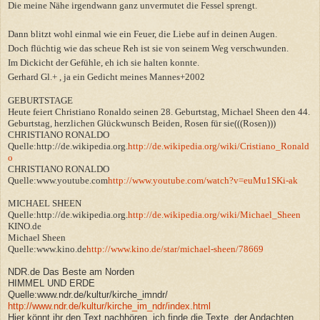
Die meine Nähe irgendwann ganz unvermutet die Fessel sprengt.
Dann blitzt wohl einmal wie ein Feuer, die Liebe auf in deinen Augen.
Doch flüchtig wie das scheue Reh ist sie von seinem Weg verschwunden.
Im Dickicht der Gefühle, eh ich sie halten konnte.
Gerhard Gl.+ , ja ein Gedicht meines Mannes+2002
GEBURTSTAGE
Heute feiert Christiano Ronaldo seinen 28. Geburtstag, Michael Sheen den 44.
Geburtstag, herzlichen Glückwunsch Beiden, Rosen für sie(((Rosen)))
CHRISTIANO RONALDO
Quelle:http://de.wikipedia.org.
http://de.wikipedia.org/wiki/Cristiano_Ronald
o
CHRISTIANO RONALDO
Quelle:www.youtube.com
http://www.youtube.com/watch?v=euMu1SKi-ak
MICHAEL SHEEN
Quelle:http://de.wikipedia.org.
http://de.wikipedia.org/wiki/Michael_Sheen
KINO.de
Michael Sheen
Quelle:www.kino.de
http://www.kino.de/star/michael-sheen/78669
NDR.de Das Beste am Norden
HIMMEL UND ERDE
Quelle:www.ndr.de/kultur/kirche_imndr/
http://www.ndr.de/kultur/kirche_im_ndr/index.html
Hier könnt ihr den Text nachhören, ich finde die Texte der Andachten