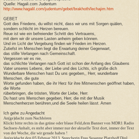
Quelle: Hagali.com Judentum
http://www.hagalil.com/judentum/gebet/brakhoth/lechajim.htm
GEBET
Gott des Friedens, du willst nicht, dass wir uns mit Sorgen quälen,
sondern schlicht im Herzen bereuen.
Reue ist wie ein befreiender Schritt des Vertrauens,
mit dem wir dir unsere Lasten anheim geben können.
Und im Licht der Vergebung finden wir Frieden im Herzen.
Zutiefst im Menschen liegt die Erwartung deiner Gegenwart,
das stille Verlangen nach Gemeinschaft.
Vergessen wir es nie,
das schlichte Verlangen nach Gott ist schon der Anfang des Glaubens
Vater unseres Lebens, der Liebe und des Lichts, ich grüße dich
Wunderbare Menschen hast Du uns gegeben,, Herr, wunderbare
Menschen, die gute
Worte gefunden haben, die ihr Herz für ihre Mitmenschen geöffnet haben,
die Worte
rüberbringen, die trösten, Worte der Liebe, Herr.
Du hast uns Menschen gegeben, Herr, die mit der Musik
Menschenherzen berühren,und die Seele heilen lässt. Amen
Ich gehe zu Angedacht
An(ge)dacht zum Nachhören
Klickt bitte rechts in das grüne oder blaue Feld,dem Banner von MDR1 Radio
Sachsen-Anhalt, es steht aber immer nur der aktuelle Text dort, immer der Text
von der Woche, die wir gerade haben !
An(ge)dacht den 05.Februar 2013, Sprecherin Frau Susanne Platzhoff Dipl.