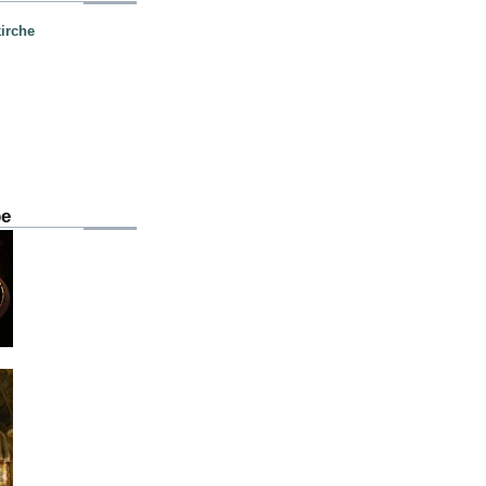
irche
be