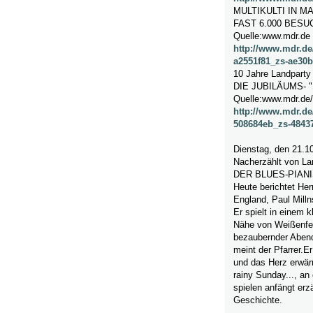
MULTIKULTI IN 
FAST 6.000 BES
Quelle:www.mdr.de
http://www.mdr.d
a2551f81_zs-ae30b
10 Jahre Landpart
DIE JUBILÄUMS- 
Quelle:www.mdr.de/
http://www.mdr.de
508684eb_zs-4843
Dienstag, den 21.10
Nacherzählt von La
DER BLUES-PIAN
Heute berichtet Her
England, Paul Milln
Er spielt in einem 
Nähe von Weißenfels
bezaubernder Abend,
meint der Pfarrer.E
und das Herz erwär
rainy Sunday..., an
spielen anfängt erz
Geschichte.