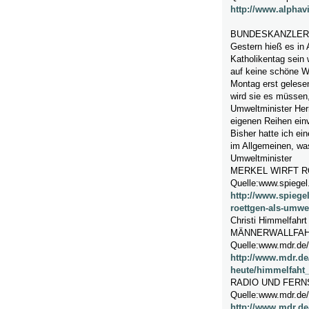
http://www.alphavi
BUNDESKANZLER
Gestern hieß es in
Katholikentag sein 
auf keine schöne W
Montag erst gelesen
wird sie es müssen
Umweltminister Herr
eigenen Reihen einv
Bisher hatte ich ei
im Allgemeinen, wa
Umweltminister
MERKEL WIRFT 
Quelle:www.spiegel.
http://www.spiegel
roettgen-als-umwe
Christi Himmelfahrt
MÄNNERWALLFAH
Quelle:www.mdr.de/
http://www.mdr.de
heute/himmelfaht_
RADIO UND FER
Quelle:www.mdr.de/
http://www.mdr.de