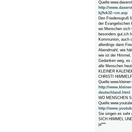
Quelle:www.daserst
http://www.dasers
kj9vk32~cm.asp
Den Friedensgruß fi
der Evangelischen 
wo Menschen sich v
besonders gut,ich h
Kommunion, auch di
allerdings dann Fre
Abendmahl, wie hätt
wie ist der Himmel,
Gedanken weg, es so
alle Menschen heut
KLEINER KALEND
CHRISTI HIMMEL
Quelle:www.kleiner-
http://www.kleiner
deutschland.html
WO MENSCHEN S
Quelle:www.youtub
http://www.yout
Sie singen es seh
SICH HIMMEL UN
ja***