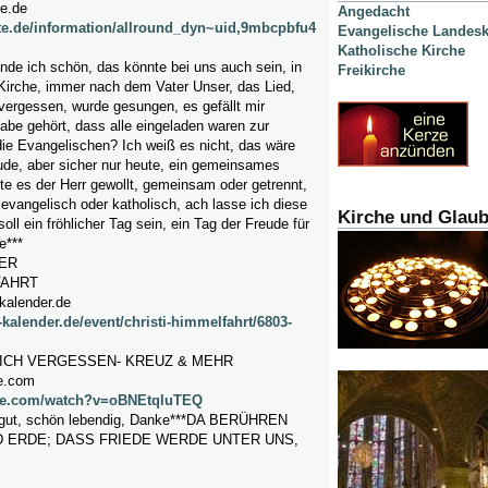
e.de
Angedacht
te.de/information/allround_dyn~uid,9mbcpbfu4
Evangelische Landesk
Katholische Kirche
nde ich schön, das könnte bei uns auch sein, in
Freikirche
Kirche, immer nach dem Vater Unser, das Lied,
ergessen, wurde gesungen, es gefällt mir
abe gehört, dass alle eingeladen waren zur
e Evangelischen? Ich weiß es nicht, das wäre
ude, aber sicher nur heute, ein gemeinsames
e es der Herr gewollt, gemeinsam oder getrennt,
 evangelisch oder katholisch, ach lasse ich diese
Kirche und Glau
ll ein fröhlicher Tag sein, ein Tag der Freude für
e***
ER
FAHRT
kalender.de
-kalender.de/event/christi-himmelfahrt/6803-
ICH VERGESSEN- KREUZ & MEHR
e.com
ube.com/watch?v=oBNEtqluTEQ
r gut, schön lebendig, Danke***DA BERÜHREN
D ERDE; DASS FRIEDE WERDE UNTER UNS,