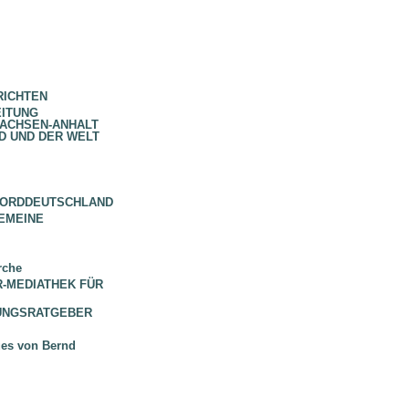
RICHTEN
EITUNG
SACHSEN-ANHALT
D UND DER WELT
NORDDEUTSCHLAND
EMEINE
rche
 BR-MEDIATHEK FÜR
HUNGSRATGEBER
ues von Bernd