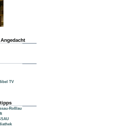
u Angedacht
ibel TV
tipps
essau-Roßlau
ft
SSAU
diathek