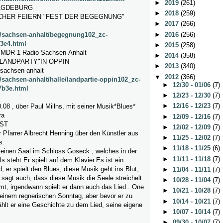
►
2019
(261)
MAGDEBURG
►
2018
(259)
UCHER FEIERN "FEST DER BEGEGNUNG"
►
2017
(266)
►
2016
(256)
e/sachsen-anhalt/begegnung102_zc-
3e4.html
►
2015
(258)
y MDR 1 Radio Sachsen-Anhalt
►
2014
(358)
"LANDPARTY"IN OPPIN
►
2013
(340)
sachsen-anhalt
▼
2012
(366)
/sachsen-anhalt/halle/landpartie-oppin102_zc-
►
12/30 - 01/06
(7)
7b3e.html
►
12/23 - 12/30
(7)
►
12/16 - 12/23
(7)
.08 , über Paul Millns, mit seiner Musik*Blues*
ra
►
12/09 - 12/16
(7)
IST
►
12/02 - 12/09
(7)
r Pfarrer Albrecht Henning über den Künstler aus
►
11/25 - 12/02
(7)
s.
►
11/18 - 11/25
(6)
kleinen Saal im Schloss Goseck , welches in der
►
11/11 - 11/18
(7)
 steht.Er spielt auf dem Klavier.Es ist ein
 er spielt den Blues, diese Musik geht ins Blut,
►
11/04 - 11/11
(7)
r sagt auch, dass diese Musik die Seele streichelt
►
10/28 - 11/04
(7)
mt, irgendwann spielt er dann auch das Lied.. One
►
10/21 - 10/28
(7)
 einem regnerischen Sonntag, aber bevor er zu
►
10/14 - 10/21
(7)
ählt er eine Geschichte zu dem Lied, seine eigene
►
10/07 - 10/14
(7)
►
09/30 - 10/07
(7)