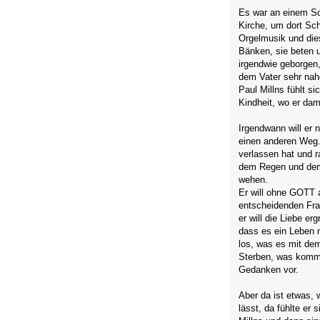
Es war an einem Son
Kirche, um dort Sc
Orgelmusik und dies
Bänken, sie beten 
irgendwie geborgen,
dem Vater sehr nah
Paul Millns fühlt si
Kindheit, wo er dam
Irgendwann will er 
einen anderen Weg.
verlassen hat und ra
dem Regen und dem 
wehen.
Er will ohne GOTT 
entscheidenden Frag
er will die Liebe e
dass es ein Leben n
los, was es mit dem
Sterben, was kommt d
Gedanken vor.
Aber da ist etwas,
lässt, da fühlte er