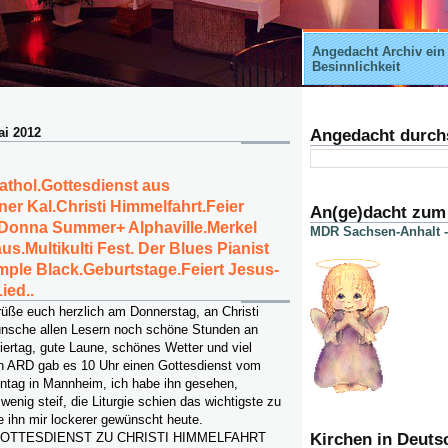
Angedacht Archiv ein
Besinnlichkeit
ai 2012
Angedacht durch
athol.Gottesdienst aus
er Kal.Christi Himmelfahrt.Feier
An(ge)dacht zum
onna Summer+ Alphaville.Merkel
MDR Sachsen-Anhalt -
aus.Multikulti Fest. Der Blues Pianist
mple Black.Geburtstage.Feiert Jesus-
ied..
rüße euch herzlich am Donnerstag, an Christi
ünsche allen Lesern noch schöne Stunden an
ertag, gute Laune, schönes Wetter und viel
n ARD gab es 10 Uhr einen Gottesdienst vom
entag in Mannheim, ich habe ihn gesehen,
n wenig steif, die Liturgie schien das wichtigste zu
te ihn mir lockerer gewünscht heute.
OTTESDIENST ZU CHRISTI HIMMELFAHRT
Kirchen in Deuts