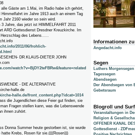
08
 alle Gäste am 1.Mai, im Radio habe ich gehört,
d Himmelfahrt im Jahre 1913 auch an einem Tag
m Jahr 2160 wieder so sein wird.
h 3 Jahre, das jetzt ist HIMMELFAHRT 2011
hrt ARD Gottesdienst Dresdner Kreuzkirche. Im
Herzschlag des Lebens......
ht.info
Informationen z
ht.info/2011/06/frohlich-
Angedacht.info
d.html
GESEHEN- DR.KLAUS-DIETER JOHN
Segen
e.com
be.com/watch?v=BjDY2teFBRw&feature=related
Luthers Morgensegen
Tagessegen
Abendsegen
NSWENDE - DIE ALTERNATIVE
Der Abendsegen von B
irche-halle.de
Gebetsraum
kirche-halle.de/front_content.php?idcat=1014
ss die Jugendlichen diese Feier gut finden, sie
s man Fragen stellen kann, was die Lebenswende
Blogroll und Surf
an ihnen zuhört.
Veranstaltungen in D
Religion & Gesellscha
OFFENER KANAL DE
ass Donna Summer heute gestorben ist, sie wurde
Gottesdienst - ZDFme
e hatte Krebs, Rosen für sie.((((Rosen)))
Positive Nachrichten