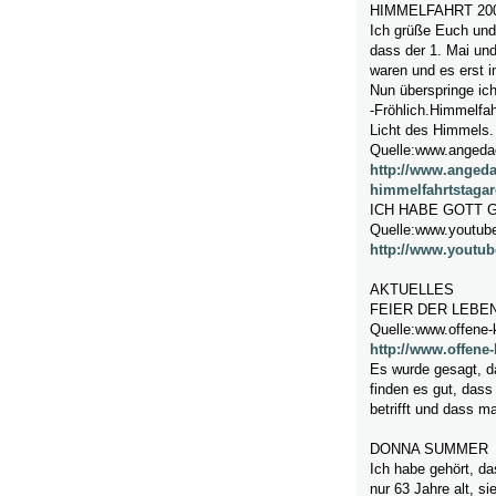
HIMMELFAHRT 20
Ich grüße Euch und
dass der 1. Mai un
waren und es erst i
Nun überspringe ic
-Fröhlich.Himmelfa
Licht des Himmels. 
Quelle:www.angedac
http://www.angedac
himmelfahrtstagar
ICH HABE GOTT 
Quelle:www.youtub
http://www.youtu
AKTUELLES
FEIER DER LEBE
Quelle:www.offene-k
http://www.offene-
Es wurde gesagt, da
finden es gut, das
betrifft und dass m
DONNA SUMMER
Ich habe gehört, d
nur 63 Jahre alt, si