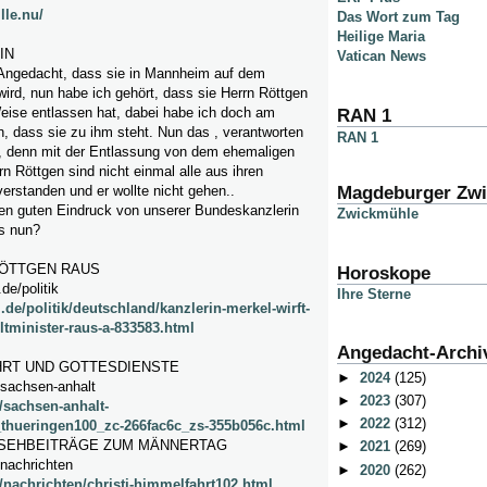
lle.nu/
Das Wort zum Tag
Heilige Maria
IN
Vatican News
 Angedacht, dass sie in Mannheim auf dem
wird, nun habe ich gehört, dass sie Herrn Röttgen
eise entlassen hat, dabei habe ich doch am
RAN 1
, dass sie zu ihm steht. Nun das , verantworten
RAN 1
, denn mit der Entlassung von dem ehemaligen
n Röttgen sind nicht einmal alle aus ihren
Magdeburger Zw
erstanden und er wollte nicht gehen..
nen guten Eindruck von unserer Bundeskanzlerin
Zwickmühle
s nun?
RÖTTGEN RAUS
Horoskope
de/politik
Ihre Sterne
.de/politik/deutschland/kanzlerin-merkel-wirft-
ltminister-raus-a-833583.html
Angedacht-Archi
RT UND GOTTESDIENSTE
►
2024
(125)
sachsen-anhalt
►
2023
(307)
/sachsen-anhalt-
►
2022
(312)
thueringen100_zc-266fac6c_zs-355b056c.html
NSEHBEITRÄGE ZUM MÄNNERTAG
►
2021
(269)
nachrichten
►
2020
(262)
/nachrichten/christi-himmelfahrt102.html