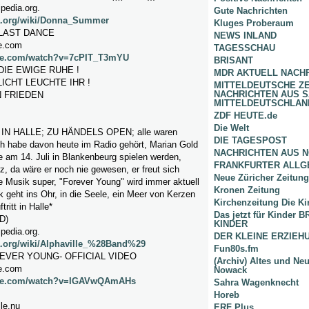
ipedia.org.
Gute Nachrichten
ia.org/wiki/Donna_Summer
Kluges Proberaum
LAST DANCE
NEWS INLAND
e.com
TAGESSCHAU
ube.com/watch?v=7cPIT_T3mYU
BRISANT
 DIE EWIGE RUHE !
MDR AKTUELL NACH
ICHT LEUCHTE IHR !
MITTELDEUTSCHE Z
NACHRICHTEN AUS 
N FRIEDEN
MITTELDEUTSCHLAN
ZDF HEUTE.de
Die Welt
IN HALLE; ZU HÄNDELS OPEN; alle waren
DIE TAGESPOST
ch habe davon heute im Radio gehört, Marian Gold
NACHRICHTEN AUS 
e am 14. Juli in Blankenbeurg spielen werden,
FRANKFURTER ALLG
, da wäre er noch nie gewesen, er freut sich
Neue Züricher Zeitung
hre Musik super, "Forever Young" wird immer aktuell
Kronen Zeitung
k geht ins Ohr, in die Seele, ein Meer von Kerzen
Kirchenzeitung Die Ki
ritt in Halle*
Das jetzt für Kinder
D)
KINDER
ipedia.org.
DER KLEINE ERZIE
ia.org/wiki/Alphaville_%28Band%29
Fun80s.fm
REVER YOUNG- OFFICIAL VIDEO
(Archiv) Altes und Ne
e.com
Nowack
ube.com/watch?v=IGAVwQAmAHs
Sahra Wagenknecht
Horeb
le.nu
ERF Plus