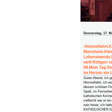
Donnerstag, 17. M
-Himmelfahrt.K
Mannheim.Klein
Lebenswende.D
wirft Röttgen r
08.Mein Tag.Si
im Herzen ein L
Guten Abend, ich g
Himmelfahrt, ich w
diesem schönen Fei
Spaß, im Fernsehe
katholischen Kirch
vielleicht war er ei
sein heute, ich hät
KATHOLISCHER G