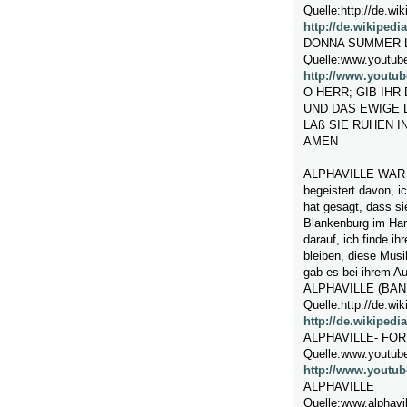
Quelle:http://de.wik
http://de.wikiped
DONNA SUMMER 
Quelle:www.youtub
http://www.yout
O HERR; GIB IHR
UND DAS EWIGE L
LAß SIE RUHEN I
AMEN
ALPHAVILLE WAR 
begeistert davon, i
hat gesagt, dass si
Blankenburg im Harz
darauf, ich finde i
bleiben, diese Musi
gab es bei ihrem Auft
ALPHAVILLE (BAN
Quelle:http://de.wik
http://de.wikiped
ALPHAVILLE- FO
Quelle:www.youtub
http://www.yout
ALPHAVILLE
Quelle:www.alphavil