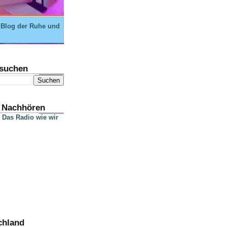
 Blog der Ruhe und
suchen
 Nachhören
 Das Radio wie wir
chland