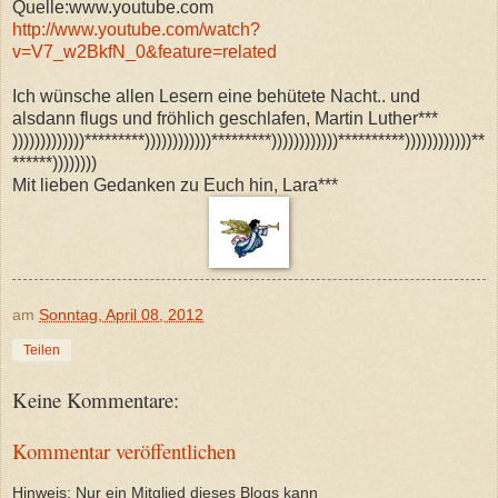
Quelle:www.youtube.com
http://www.youtube.com/watch?
v=V7_w2BkfN_0&feature=related
Ich wünsche allen Lesern eine behütete Nacht.. und
alsdann flugs und fröhlich geschlafen, Martin Luther***
)))))))))))))*********))))))))))))*********))))))))))))**********))))))))))))**
******))))))))
Mit lieben Gedanken zu Euch hin, Lara***
am
Sonntag, April 08, 2012
Teilen
Keine Kommentare:
Kommentar veröffentlichen
Hinweis: Nur ein Mitglied dieses Blogs kann