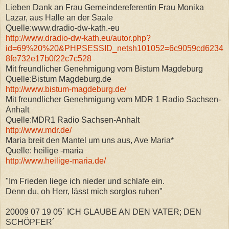
Lieben Dank an Frau Gemeindereferentin Frau Monika
Lazar, aus Halle an der Saale
Quelle:www.dradio-dw-kath.-eu
http://www.dradio-dw-kath.eu/autor.php?
id=69%20%20&PHPSESSID_netsh101052=6c9059cd6234
8fe732e17b0f22c7c528
Mit freundlicher Genehmigung vom Bistum Magdeburg
Quelle:Bistum Magdeburg.de
http://www.bistum-magdeburg.de/
Mit freundlicher Genehmigung vom MDR 1 Radio Sachsen-
Anhalt
Quelle:MDR1 Radio Sachsen-Anhalt
http://www.mdr.de/
Maria breit den Mantel um uns aus, Ave Maria*
Quelle: heilige -maria
http://www.heilige-maria.de/
"Im Frieden liege ich nieder und schlafe ein.
Denn du, oh Herr, lässt mich sorglos ruhen"
20009 07 19 05´ ICH GLAUBE AN DEN VATER; DEN
SCHÖPFER´