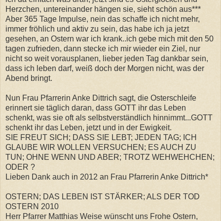
Herzchen, untereinander hängen sie, sieht schön aus***
Aber 365 Tage Impulse, nein das schaffe ich nicht mehr,
immer fröhlich und aktiv zu sein, das habe ich ja jetzt
gesehen, an Ostern war ich krank..ich gebe mich mit den 50
tagen zufrieden, dann stecke ich mir wieder ein Ziel, nur
nicht so weit vorausplanen, lieber jeden Tag dankbar sein,
dass ich leben darf, weiß doch der Morgen nicht, was der
Abend bringt.
Nun Frau Pfarrerin Anke Dittrich sagt, die Osterschleife
erinnert sie täglich daran, dass GOTT ihr das Leben
schenkt, was sie oft als selbstverständlich hinnimmt...GOTT
schenkt ihr das Leben, jetzt und in der Ewigkeit.
SIE FREUT SICH; DASS SIE LEBT; JEDEN TAG; ICH
GLAUBE WIR WOLLEN VERSUCHEN; ES AUCH ZU
TUN; OHNE WENN UND ABER; TROTZ WEHWEHCHEN;
ODER ?
Lieben Dank auch in 2012 an Frau Pfarrerin Anke Dittrich*
OSTERN; DAS LEBEN IST STÄRKER; ALS DER TOD
OSTERN 2010
Herr Pfarrer Matthias Weise wünscht uns Frohe Ostern,