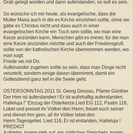
Grab gelegt worden und dann auferstanden, so soll es sein.
So wünsche ich mir heute, als evangelische, dass die
Mutter Maria auch in die ev.Kirche einziehen sollte, ohne sie
gäbe es Christus nicht und dass auch in einer
evangelischen Kirche ein Tisch sein sollte, wo man eine
Kerze anzünden kann, Menschen gibt es immer, für die man
eine Kerze anzünden möchte und auch der Friedensgruß
sollte von der katholischen Kirche übernommen werden, wo
man sagt:
Friede sei mit Dir.
Aufeinander zugehen sollte so sein, dass man Dinge nicht
verurteilt, sondern einige davon übernimmt, damit ein
Gottesdienst ganz tief in die Seele geht.
OSTERSONNTAG 2011 St. Georg Dessau, Pfarrer Günther
Der Herr ist auferstanden ! Er ist wahrhaftig auferstanden,
Halleluja !" Einzug der Osterkerze.Lied EG 112, Psalm 118,
Lobet und preiset ihr Völker den Herrn, freuet euch seiner
und dienet ihm gern, all ihr Völker lobet den
Herrn.Tagesgebet. Lied 116, Er ist erstanden, Halleluja !
PREDIGT
Aufstehn, komm steh auf, ein zärtliches Streicheln, komm,