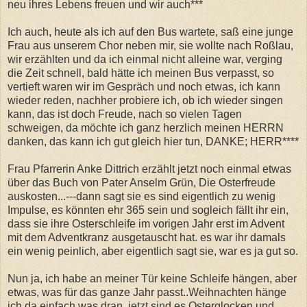
neu ihres Lebens freuen und wir auch***
Ich auch, heute als ich auf den Bus wartete, saß eine junge
Frau aus unserem Chor neben mir, sie wollte nach Roßlau,
wir erzählten und da ich einmal nicht alleine war, verging
die Zeit schnell, bald hätte ich meinen Bus verpasst, so
vertieft waren wir im Gespräch und noch etwas, ich kann
wieder reden, nachher probiere ich, ob ich wieder singen
kann, das ist doch Freude, nach so vielen Tagen
schweigen, da möchte ich ganz herzlich meinen HERRN
danken, das kann ich gut gleich hier tun, DANKE; HERR****
Frau Pfarrerin Anke Dittrich erzählt jetzt noch einmal etwas
über das Buch von Pater Anselm Grün, Die Osterfreude
auskosten...---dann sagt sie es sind eigentlich zu wenig
Impulse, es könnten ehr 365 sein und sogleich fällt ihr ein,
dass sie ihre Osterschleife im vorigen Jahr erst im Advent
mit dem Adventkranz ausgetauscht hat. es war ihr damals
ein wenig peinlich, aber eigentlich sagt sie, war es ja gut so.
Nun ja, ich habe an meiner Tür keine Schleife hängen, aber
etwas, was für das ganze Jahr passt..Weihnachten hänge
ich da einfach was dran, jetzt sind es Osterglocken und