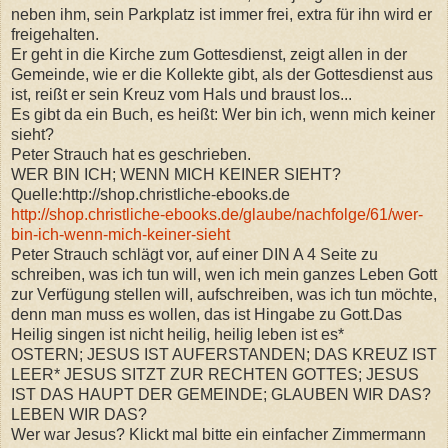
neben ihm, sein Parkplatz ist immer frei, extra für ihn wird er
freigehalten.
Er geht in die Kirche zum Gottesdienst, zeigt allen in der
Gemeinde, wie er die Kollekte gibt, als der Gottesdienst aus
ist, reißt er sein Kreuz vom Hals und braust los...
Es gibt da ein Buch, es heißt: Wer bin ich, wenn mich keiner
sieht?
Peter Strauch hat es geschrieben.
WER BIN ICH; WENN MICH KEINER SIEHT?
Quelle:http://shop.christliche-ebooks.de
http://shop.christliche-ebooks.de/glaube/nachfolge/61/wer-
bin-ich-wenn-mich-keiner-sieht
Peter Strauch schlägt vor, auf einer DIN A 4 Seite zu
schreiben, was ich tun will, wen ich mein ganzes Leben Gott
zur Verfügung stellen will, aufschreiben, was ich tun möchte,
denn man muss es wollen, das ist Hingabe zu Gott.Das
Heilig singen ist nicht heilig, heilig leben ist es*
OSTERN; JESUS IST AUFERSTANDEN; DAS KREUZ IST
LEER* JESUS SITZT ZUR RECHTEN GOTTES; JESUS
IST DAS HAUPT DER GEMEINDE; GLAUBEN WIR DAS?
LEBEN WIR DAS?
Wer war Jesus? Klickt mal bitte ein einfacher Zimmermann