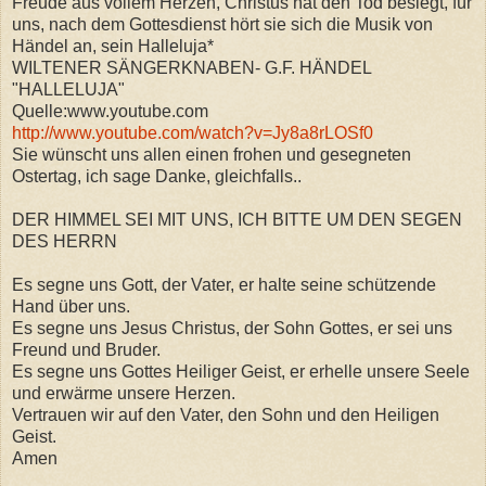
Freude aus vollem Herzen, Christus hat den Tod besiegt, für
uns, nach dem Gottesdienst hört sie sich die Musik von
Händel an, sein Halleluja*
WILTENER SÄNGERKNABEN- G.F. HÄNDEL
"HALLELUJA"
Quelle:www.youtube.com
http://www.youtube.com/watch?v=Jy8a8rLOSf0
Sie wünscht uns allen einen frohen und gesegneten
Ostertag, ich sage Danke, gleichfalls..
DER HIMMEL SEI MIT UNS, ICH BITTE UM DEN SEGEN
DES HERRN
Es segne uns Gott, der Vater, er halte seine schützende
Hand über uns.
Es segne uns Jesus Christus, der Sohn Gottes, er sei uns
Freund und Bruder.
Es segne uns Gottes Heiliger Geist, er erhelle unsere Seele
und erwärme unsere Herzen.
Vertrauen wir auf den Vater, den Sohn und den Heiligen
Geist.
Amen