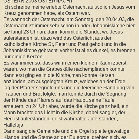
OSTERN 2003 OSTERNACHT
Ich schreibe meine erlebte Osternacht auf,wo ich Jesus vom
Kreuz genommen habe, als Ostern war.
Es war nach der Osternacht, am Sonntag, den 20.04.03, die
Osternacht ist immer sehr schön in nder Johanniskirche hier,
sie fängt 23 Uhr an, dann kommt die Stunde, wo Jesus
auferstanden ist, dazu wird das Osterlicht aus der
katholischen Kirche St, Peter und Paul geholt und in die
Johanniskirche gebracht, vorher ist alles dunkel, es brennen
nur einige Kerzen.
Es war immer so, dass wir in einen kleinen Raum zuerst
waren, wo man die Grabeskälte nachempfinden konnte,
dann erst ging es in die Kirche,man konnte Kerzen
anzünden, am ausgelegten Kreuz, welches an der Erde
lag,der Pfarrer segnete uns und die feierliche Handlung von
Trauben und Brot folgte, man konnte durch die Segnung,
der Hände des Pfarrers auf das Haupt, seine Taufe
erneuern, zu 24 Uhr aber, wurde die Kirche ganz hell, ein
Mann brachte das Licht in die Kirche, dabei sang er, der
Herr ist auferstanden, er ist wahrhaftig auferstanden,
Halleluja.
Dann sang die Gemeinde und die Orgel spielte gewaltige
Klänge und die Sterne an der Euleorgel drehten sich, es