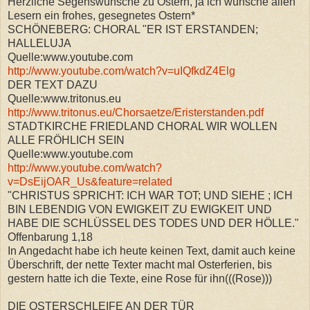
Herzliche Segenswünsche zu Ostern, ja ich wünsche allen
Lesern ein frohes, gesegnetes Ostern*
SCHÖNEBERG: CHORAL "ER IST ERSTANDEN;
HALLELUJA
Quelle:www.youtube.com
http://www.youtube.com/watch?v=uIQfkdZ4Elg
DER TEXT DAZU
Quelle:www.tritonus.eu
http://www.tritonus.eu/Chorsaetze/Eristerstanden.pdf
STADTKIRCHE FRIEDLAND CHORAL WIR WOLLEN
ALLE FRÖHLICH SEIN
Quelle:www.youtube.com
http://www.youtube.com/watch?
v=DsEijOAR_Us&feature=related
"CHRISTUS SPRICHT: ICH WAR TOT; UND SIEHE ; ICH
BIN LEBENDIG VON EWIGKEIT ZU EWIGKEIT UND
HABE DIE SCHLÜSSEL DES TODES UND DER HÖLLE."
Offenbarung 1,18
In Angedacht habe ich heute keinen Text, damit auch keine
Überschrift, der nette Texter macht mal Osterferien, bis
gestern hatte ich die Texte, eine Rose für ihn(((Rose)))
DIE OSTERSCHLEIFE AN DER TÜR