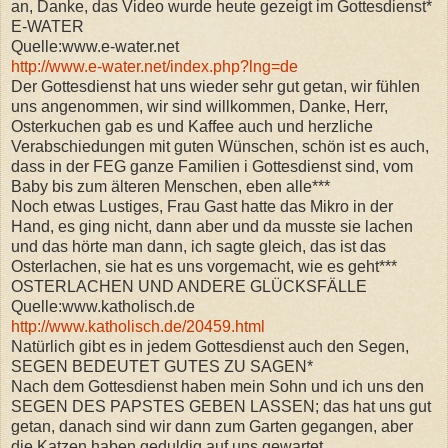
an, Danke, das Video wurde heute gezeigt im Gottesdienst*
E-WATER
Quelle:www.e-water.net
http://www.e-water.net/index.php?lng=de
Der Gottesdienst hat uns wieder sehr gut getan, wir fühlen
uns angenommen, wir sind willkommen, Danke, Herr,
Osterkuchen gab es und Kaffee auch und herzliche
Verabschiedungen mit guten Wünschen, schön ist es auch,
dass in der FEG ganze Familien i Gottesdienst sind, vom
Baby bis zum älteren Menschen, eben alle***
Noch etwas Lustiges, Frau Gast hatte das Mikro in der
Hand, es ging nicht, dann aber und da musste sie lachen
und das hörte man dann, ich sagte gleich, das ist das
Osterlachen, sie hat es uns vorgemacht, wie es geht***
OSTERLACHEN UND ANDERE GLÜCKSFÄLLE
Quelle:www.katholisch.de
http://www.katholisch.de/20459.html
Natürlich gibt es in jedem Gottesdienst auch den Segen,
SEGEN BEDEUTET GUTES ZU SAGEN*
Nach dem Gottesdienst haben mein Sohn und ich uns den
SEGEN DES PAPSTES GEBEN LASSEN; das hat uns gut
getan, danach sind wir dann zum Garten gegangen, aber
die Katzen haben geduldig auf uns gewartet..