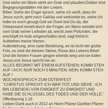
Und siehe ein Mann steht am Grab und plaudert,Gräber sind
Begegnungsstätten mit den Lieben.
Bibel: Siehe der Engel sprach, siehe ich weiß, dass ihr
Jesus sucht, geht nach Galiläa und verkündet es, siehe ich
habe es euch gesagt.Gott sei Dank bist Du da, der
Ostseesand rieselt durch die Finger, ein Mann wendet sich
vom Grab seiner Liebsten ab, weckt zwei Polizisten, die
erschöpft im Auto eingeschlafen sind, sagt fröhlich:
Aufstehen meine Herren.
Auferstehung, eine zarte Berührung, es ist nicht der große
Fels, es sind die kleinen Steine, Risse des Lebens.Bibel:
Und die beiden Frauen gingen eilends weg und sie trafen
Jesus,und Jesus spricht sie an..
ALLES BEGINNT MIT EINEM AUFSTEHEN; KOMM STEH
AUF ! ACH; NUR NOCH 5 MINUTEN; NEIN; KOMM STEH
AUF !
WOCHENSPRUCH ZUM OSTERFEST
"CHRISTUS SPRICHT: ICH WAR TOT; UND SIEHE ; ICH
BIN LEBENDIG VON EWIGKEIT ZU EWIGKEIT UND
HABE DIE SCHLÜSSEL DES TODES UND DER HÖLLE."
Offenbarung 1,18
Lieben Dank auch in 2012 an Herrn Pfarrer Günther Pfarrer