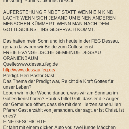
für Georg, Paulus-Jakobus Dessau
AUFERSTEHUNG FINDET STATT; WENN EIN KIND
LACHT; WENN SICH JEMAND UM EINEN ANDEREN
MENSCHEN KÜMMERT; WENN MAN NACH DEM
GOTTESDIENST INS GESPRÄCH KOMMT.
Das hatten mein Sohn und ich heute in der FEG Dessau,
genau da waren wir Beide zum Gottesdienst
FREIE EVANGELISCHE GEMEINDE DESSAU-
ORANIENBAUM
Quelle:www.dessau.feg.de
http://www.dessau.feg.de/
Predigt. Herr Pastor Gast
Das Thema der Predigt war, Reicht die Kraft Gottes für
unser Leben?
Leben wir in der Woche danach, was wir am Sonntag im
Gottesdienst hören? Paulus bittet Gott, dass er die Augen
der Gemeinde öffnet, dass sie mit dem Herzen sehen.Herr
Pfarrer Gast erzählt von jemanden, der sagt, er ist Christ, ist
er es?
EINE GESCHICHTE
Er fährt mit einem dicken Auto vor, zwei junge Mädchen