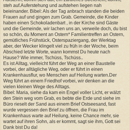
steh auf.Auferstehung und aufstehen liegen nah
beieinander. Bibel: Als der Tag anbrach standen die beiden
Frauen auf und gingen zum Grab. Gemeinde, die Kinder
haben einen Schokoladenbart , in der Kirche sind Gäste
und die Gemeinde, wir lachen uns an, verweile doch, du bist
so schön, du Moment an Ostern* Familientreffen an Ostern,
gemütliches Frühstück, Osterspaziergang, der Werktag
aber, der Wecker klingelt viel zu früh in der Woche, beim
Abschied letzte Worte, wann kommst Du heute nach
Hause? Wie immer, Tschüss, Tschüss..
Es ist Alltag, vielleicht führt der Weg an einer Baustelle
vorbei, der alltägliche Weg, oder er führt in einen
Krankenhausflur, wo Menschen auf Heilung warten.Der
Weg führt an einem Friedhof vorbei, wir denken an die
vielen kleinen Wege des Alltags.
Bibel: Maria, siehe da kam ein Engel voller Licht, er wälzt
den Stein weg vom Grab, es bebte die Erde und siehe im
Büro rieselt der Sand aus einem Brief Ostseesand, fast
wurde vergessen den Brief zu öffnen, die Frau im
Krankenhaus warte auf Heilung, keine Chance mehr, sie
wartet auf ihren Sohn, als er kommt, sagt sie ihm, Gott sei
Dank bist Du da!