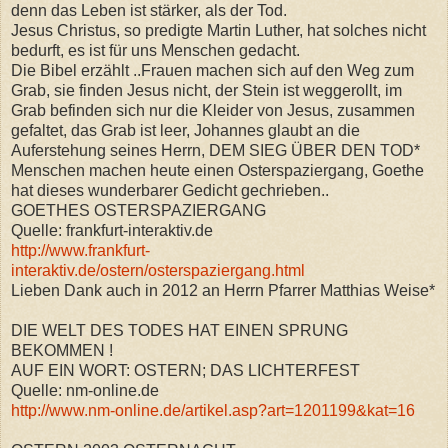
denn das Leben ist stärker, als der Tod.
Jesus Christus, so predigte Martin Luther, hat solches nicht
bedurft, es ist für uns Menschen gedacht.
Die Bibel erzählt ..Frauen machen sich auf den Weg zum
Grab, sie finden Jesus nicht, der Stein ist weggerollt, im
Grab befinden sich nur die Kleider von Jesus, zusammen
gefaltet, das Grab ist leer, Johannes glaubt an die
Auferstehung seines Herrn, DEM SIEG ÜBER DEN TOD*
Menschen machen heute einen Osterspaziergang, Goethe
hat dieses wunderbarer Gedicht gechrieben..
GOETHES OSTERSPAZIERGANG
Quelle: frankfurt-interaktiv.de
http://www.frankfurt-
interaktiv.de/ostern/osterspaziergang.html
Lieben Dank auch in 2012 an Herrn Pfarrer Matthias Weise*
DIE WELT DES TODES HAT EINEN SPRUNG
BEKOMMEN !
AUF EIN WORT: OSTERN; DAS LICHTERFEST
Quelle: nm-online.de
http://www.nm-online.de/artikel.asp?art=1201199&kat=16