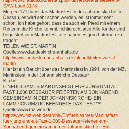
http://www.radiosaw.de/start.php?dbview,Martinsfeste-im-
SAW-Land-1178
Morgen 17 Uhr ist das Martinsfest in der Johanniskirche in
Dessau, es wird sehr schön werden, es ist immer sehr
schön, ich habe gehört, dass da auch ein Pferd mit einem
Reiter in die Kirche kommt, richtig echt also.Alle Kinder sind
begeistert vom Martinsfest, alle haben es gern Laternen zu
tragen*
TEILEN WIE ST. MARTIN
Quelle:www.landeskirche-anhalts.de
http://www.landeskirche-anhalts.de/aktuell/teilen-wie-st.-
martin
Hier ist ein Bericht über das Martinsfest in 1994, von der MZ,
Martinsfest in der Johanniskirche Dessau*
Kirche
EINFÜHLSAMES MARTINSFEST FÜR JUNG UND ALT
FAST 1.000 DESSAUER FEIERTEN AM SONNABEND
GEMEINSAM IN DER JOHANNISKIRCHE- EIN
LAMMPIONUMZUG BEENDETE DAS FEST***
Quelle:www.mz-web.de
http://www.mz-web.de/archiv/Einfuehlsames-Martinsfest-
fuer-jung-und-alt-Fast-1-000-Dessauer-feierten-am-
Sonnabend-gemeinsam-in-der-Johanniskirche---Ein-