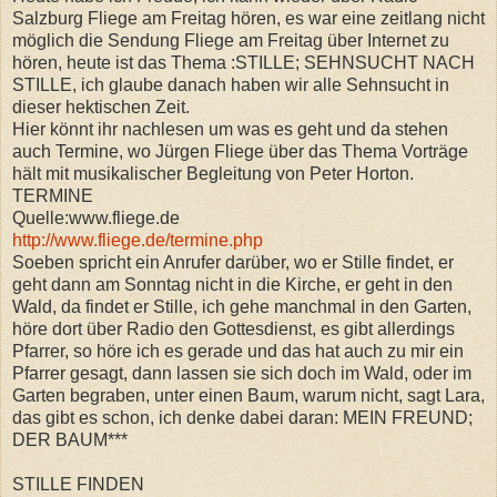
Salzburg Fliege am Freitag hören, es war eine zeitlang nicht
möglich die Sendung Fliege am Freitag über Internet zu
hören, heute ist das Thema :STILLE; SEHNSUCHT NACH
STILLE, ich glaube danach haben wir alle Sehnsucht in
dieser hektischen Zeit.
Hier könnt ihr nachlesen um was es geht und da stehen
auch Termine, wo Jürgen Fliege über das Thema Vorträge
hält mit musikalischer Begleitung von Peter Horton.
TERMINE
Quelle:www.fliege.de
http://www.fliege.de/termine.php
Soeben spricht ein Anrufer darüber, wo er Stille findet, er
geht dann am Sonntag nicht in die Kirche, er geht in den
Wald, da findet er Stille, ich gehe manchmal in den Garten,
höre dort über Radio den Gottesdienst, es gibt allerdings
Pfarrer, so höre ich es gerade und das hat auch zu mir ein
Pfarrer gesagt, dann lassen sie sich doch im Wald, oder im
Garten begraben, unter einen Baum, warum nicht, sagt Lara,
das gibt es schon, ich denke dabei daran: MEIN FREUND;
DER BAUM***
STILLE FINDEN