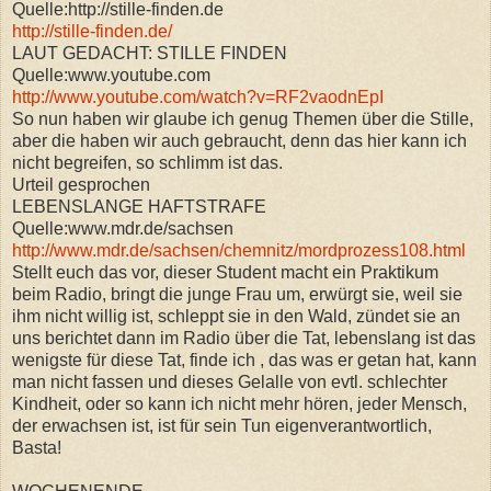
Quelle:http://stille-finden.de
http://stille-finden.de/
LAUT GEDACHT: STILLE FINDEN
Quelle:www.youtube.com
http://www.youtube.com/watch?v=RF2vaodnEpI
So nun haben wir glaube ich genug Themen über die Stille,
aber die haben wir auch gebraucht, denn das hier kann ich
nicht begreifen, so schlimm ist das.
Urteil gesprochen
LEBENSLANGE HAFTSTRAFE
Quelle:www.mdr.de/sachsen
http://www.mdr.de/sachsen/chemnitz/mordprozess108.html
Stellt euch das vor, dieser Student macht ein Praktikum
beim Radio, bringt die junge Frau um, erwürgt sie, weil sie
ihm nicht willig ist, schleppt sie in den Wald, zündet sie an
uns berichtet dann im Radio über die Tat, lebenslang ist das
wenigste für diese Tat, finde ich , das was er getan hat, kann
man nicht fassen und dieses Gelalle von evtl. schlechter
Kindheit, oder so kann ich nicht mehr hören, jeder Mensch,
der erwachsen ist, ist für sein Tun eigenverantwortlich,
Basta!