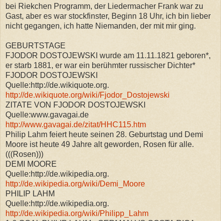
bei Riekchen Programm, der Liedermacher Frank war zu
Gast, aber es war stockfinster, Beginn 18 Uhr, ich bin lieber
nicht gegangen, ich hatte Niemanden, der mit mir ging.
GEBURTSTAGE
FJODOR DOSTOJEWSKI wurde am 11.11.1821 geboren*,
er starb 1881, er war ein berühmter russischer Dichter*
FJODOR DOSTOJEWSKI
Quelle:http://de.wikiquote.org.
http://de.wikiquote.org/wiki/Fjodor_Dostojewski
ZITATE VON FJODOR DOSTOJEWSKI
Quelle:www.gavagai.de
http://www.gavagai.de/zitat/HHC115.htm
Philip Lahm feiert heute seinen 28. Geburtstag und Demi
Moore ist heute 49 Jahre alt geworden, Rosen für alle.
(((Rosen)))
DEMI MOORE
Quelle:http://de.wikipedia.org.
http://de.wikipedia.org/wiki/Demi_Moore
PHILIP LAHM
Quelle:http://de.wikipedia.org.
http://de.wikipedia.org/wiki/Philipp_Lahm