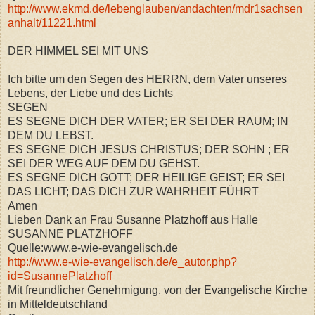
http://www.ekmd.de/lebenglauben/andachten/mdr1sachsen
anhalt/11221.html
DER HIMMEL SEI MIT UNS
Ich bitte um den Segen des HERRN, dem Vater unseres
Lebens, der Liebe und des Lichts
SEGEN
ES SEGNE DICH DER VATER; ER SEI DER RAUM; IN
DEM DU LEBST.
ES SEGNE DICH JESUS CHRISTUS; DER SOHN ; ER
SEI DER WEG AUF DEM DU GEHST.
ES SEGNE DICH GOTT; DER HEILIGE GEIST; ER SEI
DAS LICHT; DAS DICH ZUR WAHRHEIT FÜHRT
Amen
Lieben Dank an Frau Susanne Platzhoff aus Halle
SUSANNE PLATZHOFF
Quelle:www.e-wie-evangelisch.de
http://www.e-wie-evangelisch.de/e_autor.php?
id=SusannePlatzhoff
Mit freundlicher Genehmigung, von der Evangelische Kirche
in Mitteldeutschland