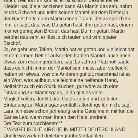
zittert, weil es ihm kalt ist, er ist so arm, dass er keine
Kleider hat, die er anziehen kann.Als Martin das sah, nahm
er das Schwert und teilte seinen Mantel mit dem Bettler,In
der Nacht hatte dann Martin einen Traum, Jesus sprach zu
ihm, er sagt, das, was Du getan hast, ihm getan hast, einem
meiner geringsten Brüder, das hast Du mir getan. Martin
berührt das sehr, er lässt sich taufen und wird später
Bischof.
Ja, es geht ums Teilen, Martin hat es getan und vielleicht hat
er dem armen Bettler außer den halben Mantel, auch noch
etwas zum essen gegeben, sagt Lara.Frau Platzhoff sagte
dass es nicht immer der Mantel sein muss, aber vielleicht
haben wir etwas, was die Anderen gut tut, manchmal ist es
ein Wort, was aufbaut, vielleicht eine helfende Hand,
vielleicht auch ein Stück Kuchen, gut wäre auch eine
Einladung zur Martinsgans, ja da gibt es viele
Möglichkeiten, denkt Lara, Gutes zu tun und zu teilen.
Einladung zur Martinsgans entfällt allerdings für mich, sagt
Lara, ich esse schon jahrelang keine Gans mehr, mir tun die
Gänse Leid wenn man ihnen den Hals umdreht.
Der Text zum Nachlesen***
EVANGELISCHE KIRCHE IN MITTELDEUTSCHLAND
Quelle:www.ekmd.de/lebenglaube/andachten