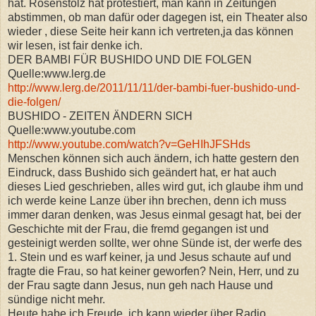
hat. Rosenstolz hat protestiert, man kann in Zeitungen
abstimmen, ob man dafür oder dagegen ist, ein Theater also
wieder , diese Seite heir kann ich vertreten,ja das können
wir lesen, ist fair denke ich.
DER BAMBI FÜR BUSHIDO UND DIE FOLGEN
Quelle:www.lerg.de
http://www.lerg.de/2011/11/11/der-bambi-fuer-bushido-und-
die-folgen/
BUSHIDO - ZEITEN ÄNDERN SICH
Quelle:www.youtube.com
http://www.youtube.com/watch?v=GeHIhJFSHds
Menschen können sich auch ändern, ich hatte gestern den
Eindruck, dass Bushido sich geändert hat, er hat auch
dieses Lied geschrieben, alles wird gut, ich glaube ihm und
ich werde keine Lanze über ihn brechen, denn ich muss
immer daran denken, was Jesus einmal gesagt hat, bei der
Geschichte mit der Frau, die fremd gegangen ist und
gesteinigt werden sollte, wer ohne Sünde ist, der werfe des
1. Stein und es warf keiner, ja und Jesus schaute auf und
fragte die Frau, so hat keiner geworfen? Nein, Herr, und zu
der Frau sagte dann Jesus, nun geh nach Hause und
sündige nicht mehr.
Heute habe ich Freude, ich kann wieder über Radio