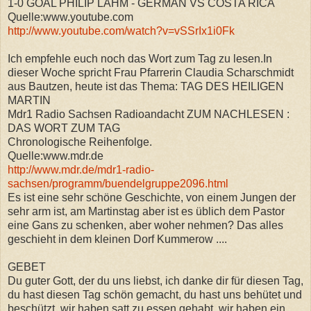
1-0 GOAL PHILIP LAHM - GERMAN VS COSTA RICA
Quelle:www.youtube.com
http://www.youtube.com/watch?v=vSSrIx1i0Fk
Ich empfehle euch noch das Wort zum Tag zu lesen.In
dieser Woche spricht Frau Pfarrerin Claudia Scharschmidt
aus Bautzen, heute ist das Thema: TAG DES HEILIGEN
MARTIN
Mdr1 Radio Sachsen Radioandacht ZUM NACHLESEN :
DAS WORT ZUM TAG
Chronologische Reihenfolge.
Quelle:www.mdr.de
http://www.mdr.de/mdr1-radio-
sachsen/programm/buendelgruppe2096.html
Es ist eine sehr schöne Geschichte, von einem Jungen der
sehr arm ist, am Martinstag aber ist es üblich dem Pastor
eine Gans zu schenken, aber woher nehmen? Das alles
geschieht in dem kleinen Dorf Kummerow ....
GEBET
Du guter Gott, der du uns liebst, ich danke dir für diesen Tag,
du hast diesen Tag schön gemacht, du hast uns behütet und
beschützt, wir haben satt zu essen gehabt, wir haben ein