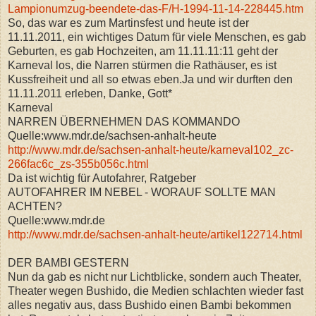
Lampionumzug-beendete-das-F/H-1994-11-14-228445.htm
So, das war es zum Martinsfest und heute ist der
11.11.2011, ein wichtiges Datum für viele Menschen, es gab
Geburten, es gab Hochzeiten, am 11.11.11:11 geht der
Karneval los, die Narren stürmen die Rathäuser, es ist
Kussfreiheit und all so etwas eben.Ja und wir durften den
11.11.2011 erleben, Danke, Gott*
Karneval
NARREN ÜBERNEHMEN DAS KOMMANDO
Quelle:www.mdr.de/sachsen-anhalt-heute
http://www.mdr.de/sachsen-anhalt-heute/karneval102_zc-
266fac6c_zs-355b056c.html
Da ist wichtig für Autofahrer, Ratgeber
AUTOFAHRER IM NEBEL - WORAUF SOLLTE MAN
ACHTEN?
Quelle:www.mdr.de
http://www.mdr.de/sachsen-anhalt-heute/artikel122714.html
DER BAMBI GESTERN
Nun da gab es nicht nur Lichtblicke, sondern auch Theater,
Theater wegen Bushido, die Medien schlachten wieder fast
alles negativ aus, dass Bushido einen Bambi bekommen