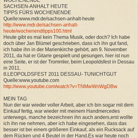
WOCHENENDE
SACHSEN-ANHALT HEUTE
TIPPS FÜRS WOCHENENDE
Quelle:www.mdr.de/sachsen-anhalt-heute
http://www.mdr.de/sachsen-anhalt-
heute/wochenendtipps100.html
Heute gibt es mal kein Thema Musik, oder doch? Ich habe
doch über Jan Blümel geschrieben, dass ich ihn gut fand,
ich habe ihn in der Marienkirche gehört, am 9. November
2011, da hat er Gitarre gespielt und gesungen, hier ist nun
eine Seite, er ist der Trommler, beim Leopoldsfest in Dessau
in 2011.
8.LEOPOLDSFEST 2011 DESSAU- TUNICHTGUT
Quelle:www.youtube.com
http://www.youtube.com/watch?v=TNMwWnWgDBw
MEIN TAG
Nun der war wieder voller Arbeit, aber ich bin sogar mit dem
Einkauf fertig, war wieder mit meinem Handmercedes
unterwegs, manche bezeichnen ihn auch anders,erst wollte
ich ihn nie nehmen, aber ich habe eingesehen, dass das
besser ist bei einem größeren Einkauf, als ein Rucksack auf
dem Rücken und 4 Beutel in der Hand.Es war heute noch