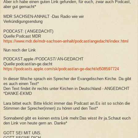
Aber ich habe einen guten Link gefunden, für euch, zwar auch Podcast,
aber gut gemacht*
MDR SACHSEN-ANHALT -Das Radio wie wir
Verkündigungsendung
PODCAST: ( ANGEDACHT)
Quelle:Podcast MDR
https://www.mdr.de/mdr-sachsen-anhalt/podcast/angedacht/index.html
Nun noch der Link
PODCAST.apple
/
PODCAST
/
AN-GEDACHT
Quelle:podcast/an-ge.dacht
https://podcasts.apple.com/sk/podcast/an-ge-dacht/id508597724
In dieser Woche sprach
ein Sprecher der Evangelischen Kirche. Da gibt
es auch einen Text*
Den Text findet ihr rechts unter Kirchen in Deutschland - ANGEDACHT
*DANKE-EKMD
Lara bittet euch. Bitte klickt immer das Podcast an.Es ist so schön die
Stimmen der Sprecher(innen) zu hören und den Text*
Sonnabend gibt es keinen extra Link mehr.Das wisst ihr ja.Schaut euch
den Link von heute gern an. Danke*
GOTT SEI MIT UNS.
GOTT SEGNE DICH