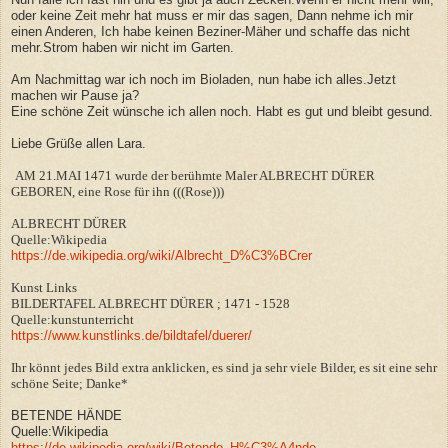
oder keine Zeit mehr hat muss er mir das sagen, Dann nehme ich mir
einen Anderen, Ich habe keinen Beziner-Mäher und schaffe das nicht
mehr.Strom haben wir nicht im Garten.
Am Nachmittag war ich noch im Bioladen, nun habe ich alles.Jetzt
machen wir Pause ja?
Eine schöne Zeit wünsche ich allen noch. Habt es gut und bleibt gesund.
Liebe Grüße allen Lara.
AM 21.MAI 1471 wurde der berühmte Maler ALBRECHT DÜRER
GEBOREN, eine Rose für ihn (((Rose)))
ALBRECHT DÜRER
Quelle:Wikipedia
https://de.wikipedia.org/wiki/Albrecht_D%C3%BCrer
Kunst Links
BILDERTAFEL ALBRECHT DÜRER ; 1471 - 1528
Quelle:kunstunterricht
https://www.kunstlinks.de/bildtafel/duerer/
Ihr könnt jedes Bild extra anklicken, es sind ja sehr viele Bilder, es sit eine sehr
schöne Seite; Danke*
BETENDE HÄNDE
Quelle:Wikipedia
https://de.wikipedia.org/wiki/Betende_H%C3%A4nde