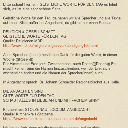
Bitte schaut hier rein, GEISTLICHE WORTE FÜR DEN TAG es lohnt
sich, es ist eine sehr schöne Seite,
Geistliche Worte für den Tag, da haben wir alle Sprecher und alle Texte
auf einen Blick,außer bei Angedacht, da gibt es nur einen Podcast.
RELIGION & GESELLSCHAFT
GEISTLICHE WORTE FÜR DEN TAG
Quelle: Religionen MDR
http://www.mdr.de/religion/religion/verkuendigung100.html
Allen Sprechern(innen) herzlichen Dank für die guten Worte, in dieser
Woche (((Rosen)))
Für Himmel und Erde jetzt Zwischentöne, auch Rosen(((Rosen))) Es
macht keinen Sinn die Namen hinzuschreiben, weil der Link sich
wöchentlich ändert und die Namen der Sprecher(innen) auch.
In Angedacht sprach
Dr. Johann Schneider Regionalbischof aus Halle.
DIE ANDACHTEN SIND
GUTE WORTE FÜR DEN TAG
SCHAUT ALLES IN LIEBE AN UND MIT FROHEM SINN*
Kirchenkreis STOLZENAU- LOCCUM- ANGEDACHT
Quelle: Kirchenkreis-Stolzenau
https://www.kirchenkreis-stolzenau-loccum.de/angedacht
Ich bin so froh, dass wir die Andachten haben und so viele