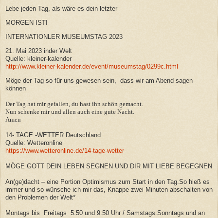
Lebe jeden Tag, als wäre es dein letzter
MORGEN ISTI
INTERNATIONLER MUSEUMSTAG 2023
21. Mai 2023 inder Welt
Quelle: kleiner-kalender
http://www.kleiner-kalender.de/event/museumstag/0299c.html
Möge der Tag so für uns gewesen sein, dass wir am Abend sagen
können
Der Tag hat mir gefallen, du hast ihn schön gemacht.
Nun schenke mir und allen auch eine gute Nacht.
Amen
14- TAGE -WETTER Deutschland
Quelle: Wetteronline
https://www.wetteronline.de/14-tage-wetter
MÖGE GOTT DEIN LEBEN SEGNEN UND DIR MIT LIEBE BEGEGNEN
An(ge)dacht – eine Portion Optimismus zum Start in den Tag.So hieß es
immer und so wünsche ich mir das, Knappe zwei Minuten abschalten von
den Problemen der Welt*
Montags bis Freitags 5:50 und 9:50 Uhr / Samstags.Sonntags und an