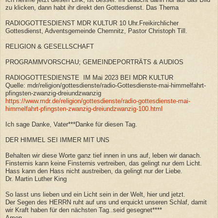
zu klicken, dann habt ihr direkt den Gottesdienst. Das Thema
RADIOGOTTESDIENST MDR KULTUR 10 Uhr.Freikirchlicher
Gottesdienst, Adventsgemeinde Chemnitz, Pastor Christoph Till.
RELIGION & GESELLSCHAFT
PROGRAMMVORSCHAU; GEMEINDEPORTRÄTS & AUDIOS
RADIOGOTTESDIENSTE IM Mai 2023 BEI MDR KULTUR
Quelle: mdr/religion/gottesdienste/radio-Gottesdienste-mai-himmelfahrt-
pfingsten-zwanzig-dreiundzwanzig
https://www.mdr.de/religion/gottesdienste/radio-gottesdienste-mai-
himmelfahrt-pfingsten-zwanzig-dreiundzwanzig-100.html
Ich sage Danke, Vater***Danke für diesen Tag.
DER HIMMEL SEI IMMER MIT UNS
Behalten wir diese Worte ganz tief innen in uns auf, leben wir danach.
Finsternis kann keine Finsternis vertreiben, das gelingt nur dem Licht.
Hass kann den Hass nicht austreiben, da gelingt nur der Liebe.
Dr. Martin Luther King
So lasst uns lieben und ein Licht sein in der Welt, hier und jetzt.
Der Segen des HERRN ruht auf uns und erquickt unseren Schlaf, damit
wir Kraft haben für den nächsten Tag..seid gesegnet****
Amen