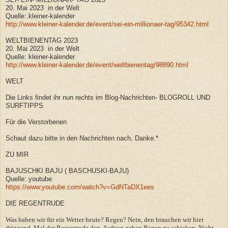
20. Mai 2023 in der Welt
Quelle:.kleiner-kalender
http://www.kleiner-kalender.de/event/sei-ein-millionaer-tag/95342.html
WELTBIENENTAG 2023
20. Mai 2023 in der Welt
Quelle: kleiner-kalender
http://www.kleiner-kalender.de/event/weltbienentag/98890.html
WELT
Die Links findet ihr nun rechts im Blog-Nachrichten- BLOGROLL UND
SURFTIPPS
Für die Verstorbenen
Schaut dazu bitte in den Nachrichten nach. Danke.*
ZU MIR
BAJUSCHKI BAJU ( BASCHUSKI-BAJU)
Quelle:.youtube
https://www.youtube.com/watch?v=GdNTaDX1ees
DIE REGENTRUDE
Was haben wir für ein Wetter heute? Regen? Nein, den brauchen wir hier
dringend. Mal der Regentrude den Auftrag geben Regen zu schicken. Nicht