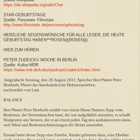
https://de.wikipedia.org/wiki/Cher
STAR-GEBURTSTAGE
Quelle: Personen- Filmstars
http://www.filmstarts.de/personen/geburtstag
HERZLICHE SEGENSWÜNSCHE FÜR ALLE LESER; DIE HEUTE
GEBURTSTAG HABEN***ROSEN(((ROSEN)))
HIER ZUM HÖREN
PETER ZUDEICKS WOCHE IN BERLIN
Quelle: Kultur-MDR
https://www.mdr.de/kultur/podcast/zudeick/index.html
An(ge)dacht Sonntag, den 28.August 2011, Sprecher Herr Pfarrer Peter
Herrfurth, Pfarrer der Autobahnkirche Hohenwarsleben.
nacherzählt von Lara
BALANCE
Herr Pfarrer Peter Herrfurth erzählt von einem Mann Namens Sepp vom
Bodensee, der Steinmännchen baut, die wie aufgefädelt aussehen, er schafft
Skulpturen aus Steinen, die er an einem jeden Tag neu ausbalancieren muss,
weil Wind und Bodenerschütterungen die Steine umwerfen.
Einmal hatte dieser Sepp eine Familie, Kinder gehörten dazu, eine Ehefrau
auch, er hatte Haus und Garten, natürlich auch ein Auto, für ihn zählte nur das