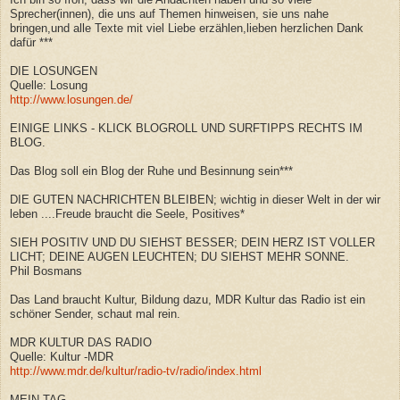
Sprecher(innen), die uns auf Themen hinweisen, sie uns nahe
bringen,und alle Texte mit viel Liebe erzählen,lieben herzlichen Dank
dafür ***
DIE LOSUNGEN
Quelle: Losung
http://www.losungen.de/
EINIGE LINKS - KLICK BLOGROLL UND SURFTIPPS RECHTS IM
BLOG.
Das Blog soll ein Blog der Ruhe und Besinnung sein***
DIE GUTEN NACHRICHTEN BLEIBEN; wichtig in dieser Welt in der wir
leben ....Freude braucht die Seele, Positives*
SIEH POSITIV UND DU SIEHST BESSER; DEIN HERZ IST VOLLER
LICHT; DEINE AUGEN LEUCHTEN; DU SIEHST MEHR SONNE.
Phil Bosmans
Das Land braucht Kultur, Bildung dazu, MDR Kultur das Radio ist ein
schöner Sender, schaut mal rein.
MDR KULTUR DAS RADIO
Quelle: Kultur -MDR
http://www.mdr.de/kultur/radio-tv/radio/index.html
MEIN TAG