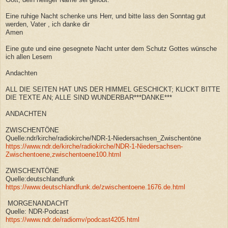
Eine ruhige Nacht schenke uns Herr, und bitte lass den Sonntag gut
werden, Vater , ich danke dir
Amen
Eine gute und eine gesegnete Nacht unter dem Schutz Gottes wünsche
ich allen Lesern
Andachten
ALL DIE SEITEN HAT UNS DER HIMMEL GESCHICKT; KLICKT BITTE
DIE TEXTE AN; ALLE SIND WUNDERBAR***DANKE***
ANDACHTEN
ZWISCHENTÖNE
Quelle:ndr/kirche/radiokirche/NDR-1-Niedersachsen_Zwischentöne
https://www.ndr.de/kirche/radiokirche/NDR-1-Niedersachsen-
Zwischentoene,zwischentoene100.html
ZWISCHENTÖNE
Quelle:deutschlandfunk
https://www.deutschlandfunk.de/zwischentoene.1676.de.html
MORGENANDACHT
Quelle: NDR-Podcast
https://www.ndr.de/radiomv/podcast4205.html