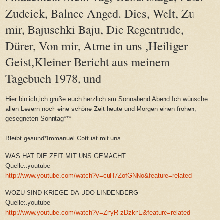
Zudeick, Balnce Anged. Dies, Welt, Zu
mir, Bajuschki Baju, Die Regentrude,
Dürer, Von mir, Atme in uns ,Heiliger
Geist,Kleiner Bericht aus meinem
Tagebuch 1978, und
Hier bin ich,ich grüße euch herzlich am Sonnabend Abend.Ich wünsche
allen Lesern noch eine schöne Zeit heute und Morgen einen frohen,
gesegneten Sonntag***
Bleibt gesund*Immanuel Gott ist mit uns
WAS HAT DIE ZEIT MIT UNS GEMACHT
Quelle:.youtube
http://www.youtube.com/watch?v=cuH7ZofGNNo&feature=related
WOZU SIND KRIEGE DA-UDO LINDENBERG
Quelle:.youtube
http://www.youtube.com/watch?v=ZnyR-zDzknE&feature=related