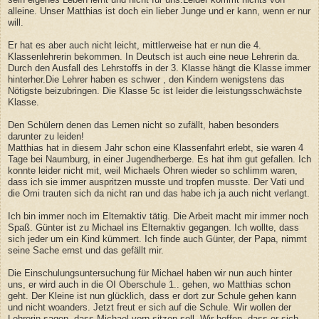
alleine. Unser Matthias ist doch ein lieber Junge und er kann, wenn er nur
will.
Er hat es aber auch nicht leicht, mittlerweise hat er nun die 4.
Klassenlehrerin bekommen. In Deutsch ist auch eine neue Lehrerin
da.
Durch den Ausfall des Lehrstoffs in der 3. Klasse hängt die Klasse immer
hinterher.Die Lehrer haben es schwer , den Kindern wenigstens das
Nötigste beizubringen. Die Klasse 5c ist leider die leistungsschwächste
Klasse.
Den Schülern denen das Lernen nicht so zufällt, haben besonders
darunter zu leiden!
Matthias hat in diesem Jahr schon eine Klassenfahrt erlebt, sie waren 4
Tage bei Naumburg, in einer Jugendherberge. Es hat ihm gut gefallen. Ich
konnte leider nicht mit, weil Michaels Ohren wieder so schlimm waren,
dass ich sie immer auspritzen musste und tropfen musste. Der Vati und
die Omi trauten sich da nicht ran und das habe ich ja auch nicht verlangt.
Ich bin immer noch im Elternaktiv tätig. Die Arbeit macht mir immer noch
Spaß. Günter ist zu Michael ins Elternaktiv gegangen. Ich wollte, dass
sich jeder um ein Kind kümmert. Ich finde auch Günter, der Papa, nimmt
seine Sache ernst und das gefällt mir.
Die Einschulungsuntersuchung für Michael haben wir nun auch hinter
uns, er wird auch in die OI Oberschule 1.. gehen, wo Matthias schon
geht. Der Kleine ist nun glücklich, dass er dort zur Schule gehen kann
und nicht woanders. Jetzt freut er sich auf die Schule. Wir wollen der
Lehrerin sagen, dass Michael vorn sitzen soll. Wir hoffen, dass er sich