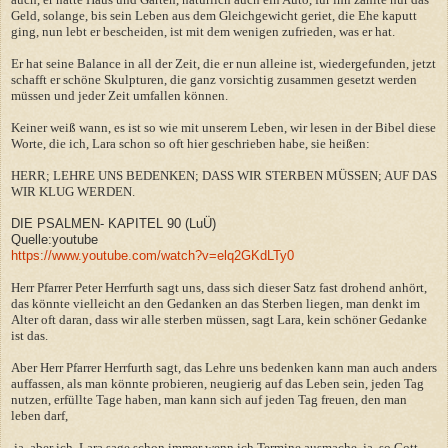
Geld, solange, bis sein Leben aus dem Gleichgewicht geriet, die Ehe kaputt
ging, nun lebt er bescheiden, ist mit dem wenigen zufrieden, was er hat.
Er hat seine Balance in all der Zeit, die er nun alleine ist, wiedergefunden, jetzt
schafft er schöne Skulpturen, die ganz vorsichtig zusammen gesetzt werden
müssen und jeder Zeit umfallen können.
Keiner weiß wann, es ist so wie mit unserem Leben, wir lesen in der Bibel diese
Worte, die ich, Lara schon so oft hier geschrieben habe, sie heißen:
HERR; LEHRE UNS BEDENKEN; DASS WIR STERBEN MÜSSEN; AUF DAS
WIR KLUG WERDEN.
DIE PSALMEN- KAPITEL 90 (LuÜ)
Quelle:youtube
https://www.youtube.com/watch?v=elq2GKdLTy0
Herr Pfarrer Peter Herrfurth sagt uns, dass sich dieser Satz fast drohend anhört,
das könnte vielleicht an den Gedanken an das Sterben liegen, man denkt im
Alter oft daran, dass wir alle sterben müssen, sagt Lara, kein schöner Gedanke
ist das.
Aber Herr Pfarrer Herrfurth sagt, das Lehre uns bedenken kann man auch anders
auffassen, als man könnte probieren, neugierig auf das Leben sein, jeden Tag
nutzen, erfüllte Tage haben, man kann sich auf jeden Tag freuen, den man
leben darf,
ja, aber ich, Lara sage schon immer wenn ich Termine ausmache, ja, so Gott