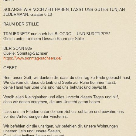
SOLANGE WIR NOCH ZEIT HABEN; LASST UNS GUTES TUN; AN
JEDERMANN: Galater 6,10
RAUM DER STILLE
TRAUERNETZ nun auch bei BLOGROLL UND SURFTIPPS*
Gleich unter Tierheim Dessau-Raum der Stille.
DER SONNTAG
Quelle: Sonntag-Sachsen
https://www.sonntag-sachsen.de/
GEBET
Herr, unser Gott, wir danken dir, dass du den Tag zu Ende gebracht hast,
Wir danken dir, dass du Leib und Seele zur Ruhe kommen lässt,
deine Hand war über uns und hat uns behütet und bewacht.
Vergib allen Kleinglauben und alles Unrecht dieses Tages und hilf,
dass wir denen vergeben, die uns Unrecht getan haben.
Lass uns im Frieden unter deinem Schutz schlafen und bewahre uns
vor den Anfechtungen der Finsternis.
Wir befehlen dir die unsrigen, wir befehlen dir, unsere Wohnungen
unseren Leib und unsere Seelen,
Gott, dein heiliger Name sei gelobt.