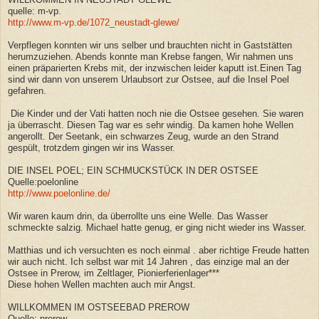
quelle: m-vp.
http://www.m-vp.de/1072_neustadt-glewe/
Verpflegen konnten wir uns selber und brauchten nicht in Gaststätten
herumzuziehen. Abends konnte man Krebse fangen, Wir nahmen uns
einen präparierten Krebs mit, der inzwischen leider kaputt ist.Einen Tag
sind wir dann von unserem Urlaubsort zur Ostsee, auf die Insel Poel
gefahren.
Die Kinder und der Vati hatten noch nie die Ostsee gesehen. Sie waren
ja überrascht. Diesen Tag war es sehr windig. Da kamen hohe Wellen
angerollt. Der Seetank, ein schwarzes Zeug, wurde an den Strand
gespült, trotzdem gingen wir ins Wasser.
DIE INSEL POEL; EIN SCHMUCKSTÜCK IN DER OSTSEE
Quelle:poelonline
http://www.poelonline.de/
Wir waren kaum drin, da überrollte uns eine Welle. Das Wasser
schmeckte salzig. Michael hatte genug, er ging nicht wieder ins Wasser.
Matthias und ich versuchten es noch einmal . aber richtige Freude hatten
wir auch nicht. Ich selbst war mit 14 Jahren , das einzige mal an der
Ostsee in Prerow, im Zeltlager, Pionierferienlager***
Diese hohen Wellen machten auch mir Angst.
WILLKOMMEN IM OSTSEEBAD PREROW
Quelle: prerow.