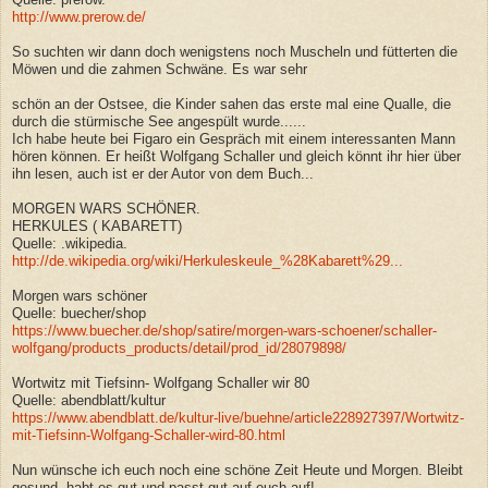
http://www.prerow.de/
So suchten wir dann doch wenigstens noch Muscheln und fütterten die
Möwen und die zahmen Schwäne. Es war sehr
schön an der Ostsee, die Kinder sahen das erste mal eine Qualle, die
durch die stürmische See angespült wurde......
Ich habe heute bei Figaro ein Gespräch mit einem interessanten Mann
hören können. Er heißt Wolfgang Schaller und gleich könnt ihr hier über
ihn lesen, auch ist er der Autor von dem Buch...
MORGEN WARS SCHÖNER.
HERKULES ( KABARETT)
Quelle: .wikipedia.
http://de.wikipedia.org/wiki/Herkuleskeule_%28Kabarett%29...
Morgen wars schöner
Quelle: buecher/shop
https://www.buecher.de/shop/satire/morgen-wars-schoener/schaller-
wolfgang/products_products/detail/prod_id/28079898/
Wortwitz mit Tiefsinn- Wolfgang Schaller wir 80
Quelle: abendblatt/kultur
https://www.abendblatt.de/kultur-live/buehne/article228927397/Wortwitz-
mit-Tiefsinn-Wolfgang-Schaller-wird-80.html
Nun wünsche ich euch noch eine schöne Zeit Heute und Morgen. Bleibt
gesund, habt es gut und passt gut auf euch auf!