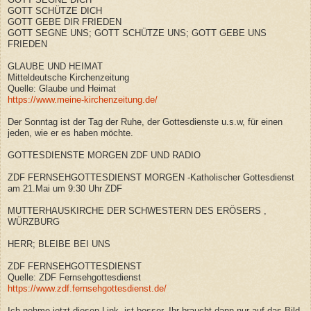
GOTT SCHÜTZE DICH
GOTT GEBE DIR FRIEDEN
GOTT SEGNE UNS; GOTT SCHÜTZE UNS; GOTT GEBE UNS
FRIEDEN
GLAUBE UND HEIMAT
Mitteldeutsche Kirchenzeitung
Quelle: Glaube und Heimat
https://www.meine-kirchenzeitung.de/
Der Sonntag ist der Tag der Ruhe, der Gottesdienste u.s.w, für einen
jeden, wie er es haben möchte.
GOTTESDIENSTE MORGEN ZDF UND RADIO
ZDF FERNSEHGOTTESDIENST MORGEN -Katholischer Gottesdienst
am 21.Mai um 9:30 Uhr ZDF
MUTTERHAUSKIRCHE DER SCHWESTERN DES ERÖSERS ,
WÜRZBURG
HERR; BLEIBE BEI UNS
ZDF FERNSEHGOTTESDIENST
Quelle: ZDF Fernsehgottesdienst
https://www.zdf.fernsehgottesdienst.de/
Ich nehme jetzt diesen Link, ist besser. Ihr braucht dann nur auf das Bild