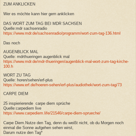
ZUM ANKLICKEN
Wer es möchte kann hier gern anklicken
DAS WORT ZUM TAG BEI MDR SACHSEN
Quelle:mdr sachsenradio
https://www.mdr.de/sachsenradio/programm/wort-zum-tag-136.html
Das noch
AUGENBLICK MAL
Quelle: mdrthueringen augenblick mal
https://www.mdr.de/mdr-thueringen/augenblick-mal-wort-zum-tag-kirche-
100.h
WORT ZU TAG
Quelle: horen/sehen/erf-plus
https://www.erf.de/hoeren-sehen/erf-plus/audiothek/wort-zum-tag/73
CARPE DIEM
25 inspierierende carpe diem sprüche
Quelle:carpediem live
https://www.carpediem.life/21546/carpe-diem-sprueche/
Carpe Diem.Nutze den Tag, denn du weißt nicht, ob du Morgen noch
einmal die Sonne aufgehen sehen wirst,
Darum nutze den Tag*