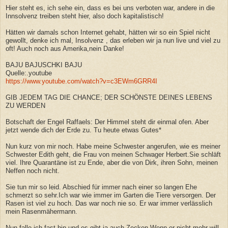
Hier steht es, ich sehe ein, dass es bei uns verboten war, andere in die
Innsolvenz treiben steht hier, also doch kapitalistisch!
Hätten wir damals schon Internet gehabt, hätten wir so ein Spiel nicht
gewollt, denke ich mal, Insolvenz , das erleben wir ja nun live und viel zu
oft! Auch noch aus Amerika,nein Danke!
BAJU BAJUSCHKI BAJU
Quelle:.youtube
https://www.youtube.com/watch?v=c3EWm6GRR4I
GIB JEDEM TAG DIE CHANCE; DER SCHÖNSTE DEINES LEBENS
ZU WERDEN
Botschaft der Engel Raffaels: Der Himmel steht dir einmal ofen. Aber
jetzt wende dich der Erde zu. Tu heute etwas Gutes*
Nun kurz von mir noch. Habe meine Schwester angerufen, wie es meiner
Schwester Edith geht, die Frau von meinen Schwager Herbert.Sie schläft
viel. Ihre Quarantäne ist zu Ende, aber die von Dirk, ihren Sohn, meinen
Neffen noch nicht.
Sie tun mir so leid. Abschied für immer nach einer so langen Ehe
schmerzt so sehr.Ich war wie immer im Garten die Tiere versorgen. Der
Rasen ist viel zu hoch. Das war noch nie so. Er war immer verlässlich
mein Rasenmähermann.
Nun falle ich fast hin und es gibt ja auch Zecken.Wenn er nicht mehr will,