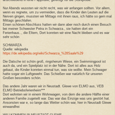
Nur Abends wussten wir nicht recht, was wir anfangen sollten. Vor allem,
wenn es regnete, um zu vermeiden, dass die Kinder den Leuten auf die
Nerven gingen, mussten wir Mittags mit ihnen raus, ich hätte so gern mal
Mittags geschlafen.
Einen schönen Abschluss hatten wir dann aber noch durch einen Besuch
bei meiner Schwester Petra in Schwarza., sie hatten dort ein
Ferienhaus.., die Eltern, Dort konnten wir eine Nacht bleiben und es war
sehr schön
SCHWARZA
Quelle: wikipedia
https://de.wikipedia.org/wiki/Schwarza_%28Saale%29
Die Datsche ist schön groß, ringsherum Wiese, ein Swimmingpool ist
auch da, und ein Spielplatz ist in der Nähe. Dort ist alles aus Holz
gebaut, die Kinder konnten einmal tun, was sie wollte. Mein Schwager
hatte sogar ein Luftgewehr. Das Schießen war natürlich für unseren
Großen besonders schön.
Das andere Jahr waren wir in Neustadt. Glewe von ELMO aus, VEB
ELMO Betriebsferienheim***
Dort wohnten wir in einem Wohnwagen, von dem die andere Hälfte einer
anderen Familie zugeteilt war. Das war das Einzige was uns gestört hat.
Ansonsten war e, so lange das Wetter schön war, hier in Neustadt Glewe
einwandfrei
WILLKOMMEN IN NEUSTADT GLEWE