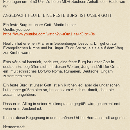
Feiertagen um 8:50 Uhr. Zu hören MDR Sachsen-Anhalt. dem Radio wie
wir`
ANGEDACHT HEUTE-
EINE FESTE BURG IST UNSER GOTT
Ein feste Burg ist unser Gott- Martin Luther
Quelle: youtube
https://www.youtube.com/watch?v=rOm1_ta4rGI&t=3s
Neulich hat er einen Pfarrer in Siebenbürgen besucht. Er gehört zur
Evangelischen Kirche und ist Ungar. Er grüßte so, als sie auf dem Weg
zur Kirche waren.
Erös vár a mi istenünk, bedeutet, eine feste Burg ist unser Gott in
deutsch.Es begrüßen sich mit diesen Worten, Jung und Alt.Der Ort ist
ein
multiethnisches Dorf,wo Roma, Rumänen, Deutsche, Ungarn
zusammenleben.
Ein feste Burg ist unser Gott ist ein Kirchenlied, aber die ungarischen
Lutheraner grüßen sich so, bringen zum Ausdruck damit, dass sie
zusammengehören.
Dass er im Alltag in seiner Muttersprache gegrüßt wird, geschieht erst
wenn er im Ausland ist.
Ihn hat diese Begegnung in dem schönen Ort bei Hermannstadt angerührt
Hermanstadt