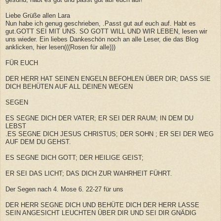
Liebe Grüße allen Lara
Nun habe ich genug geschrieben, .Passt gut auf euch auf. Habt es
gut.GOTT SEI MIT UNS. SO GOTT WILL UND WIR LEBEN, lesen wir
uns wieder. Ein liebes Dankeschön noch an alle Leser, die das Blog
anklicken, hier lesen(((Rosen für alle)))
FÜR EUCH
DER HERR HAT SEINEN ENGELN BEFOHLEN ÜBER DIR; DASS SIE
DICH BEHÜTEN AUF ALL DEINEN WEGEN
SEGEN
ES SEGNE DICH DER VATER; ER SEI DER RAUM; IN DEM DU
LEBST
.ES SEGNE DICH JESUS CHRISTUS; DER SOHN ; ER SEI DER WEG
AUF DEM DU GEHST.
ES SEGNE DICH GOTT; DER HEILIGE GEIST;
ER SEI DAS LICHT; DAS DICH ZUR WAHRHEIT FÜHRT.
Der Segen nach 4. Mose 6. 22-27 für uns
DER HERR SEGNE DICH UND BEHÜTE DICH DER HERR LASSE
SEIN ANGESICHT LEUCHTEN ÜBER DIR UND SEI DIR GNÄDIG