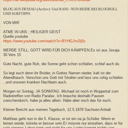
BLOG AUS DESSAU-(Archiv)- Und RAN1- NUN BEIDE BEI BLOGROLL
UND SURFTIPPS
VON MIR
ATME IN UNS ; HEILIGER GEIST
Quelle:youtube
https://www.youtube.com/watch?v=BYHGJm2Ij5c
WERDE STILL; GOTT WIRD FÜR DICH KÄMPFEN.Es ist aus Jesaja
30.Vers 15
Gute Nacht, gute Ruh, die Sonne geht schon schlafen, schlaf auch du
So legt euch denn ihr Brüder, in Gottes Namen nieder, kalt ist der
Abendhauch. Verschon uns Gott mit Strafen und lass uns ruhig schlafen
, und unseren kranken Nachbarn auch.
Morgen ist Sontag. JA SONNTAG. Michael ist noch in Wuppertal zum
Radiotreffen von Radio Paralax. Ich brauche deshalb Pausen
zwischendurch, habe ja alles allein. Habe aber noch das für euch.
Kleiner Bericht aus meinen Tagebuch, 12.5.1978 Sachsen-Anhalt
Matthias geht nun in die 5. Klasse, er ist ein na ja Schüler. Wenn er
lernen würde, könnte er besser sein.Er müsste nur einsehen, dass er für
sein eigenes Leben lernt und nicht für uns.Leider kommt nichts von