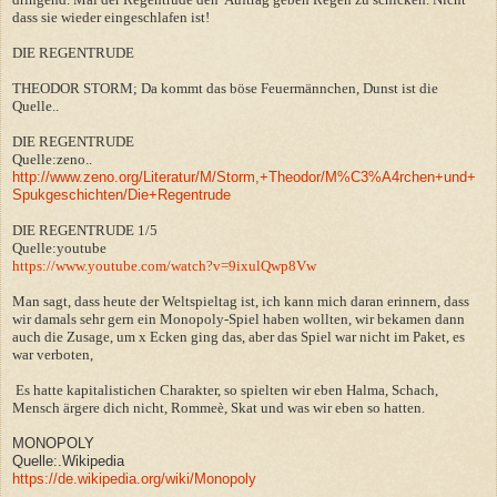
dass sie wieder eingeschlafen ist!
DIE REGENTRUDE
THEODOR STORM; Da kommt das böse Feuermännchen, Dunst ist die
Quelle..
DIE REGENTRUDE
Quelle:zeno..
http://www.zeno.org/Literatur/M/Storm,+Theodor/M%C3%A4rchen+und+
Spukgeschichten/Die+Regentrude
DIE REGENTRUDE 1/5
Quelle:youtube
https://www.youtube.com/watch?v=9ixulQwp8Vw
Man sagt, dass heute der Weltspieltag ist, ich kann mich daran erinnern, dass
wir damals sehr gern ein Monopoly-Spiel haben wollten, wir bekamen dann
auch die Zusage, um x Ecken ging das, aber das Spiel war nicht im Paket, es
war verboten,
Es hatte kapitalistichen Charakter, so spielten wir eben Halma, Schach,
Mensch ärgere dich nicht, Rommeè, Skat und was wir eben so hatten.
MONOPOLY
Quelle:.Wikipedia
https://de.wikipedia.org/wiki/Monopoly