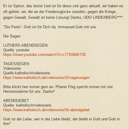
Er ist Spitze, das letzte Lied ist für diese zeit ganz aktuell, wir haben es
oft gehört, wir, die an der Friedensglocke standen, gegen die Kriege,
gegen Gewalt, Gewalt ist keine Lösung! Danke, UDO LINDENBERG****
"Dio Perte"- Gott ist für Dich da, Immanuel-Gott mit uns
Die Segen
LUTHERS ABENDSEGEN
Quelle: youtube
https://www.youtube.com/watch?v=c77X08dhT3E
TAGESSEGEN
Videoserie
Quelle:katholisch/videoserie
https://www.katholisch.de/videoserie/15-tagessegen
Bitte klickt hier immer gern an. Pfarrer Förg spricht immer mit viel
Herzenswärme für uns. Danke*
ABENDGEBET
Quelle: katholisch/videoserie
https://www.katholisch.de/videoserie/91-abendgebet
Gott ist die Liebe, wer in der Liebe bleibt, der bleibt in Gott und Gott in
ihm*