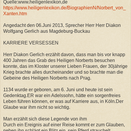
Quelle:www.heiligenlexikon,de
https://www.heiligenlexikon.de/BiographienN/Norbert_von_
Xanten.htm
Angedacht den 06.Juni 2013, Sprecher Herr Herr Diakon
Wolfgang Gerlich aus Magdeburg-Buckau
KARRIERE VERSESSEN
Herr Diakon Gerlich erzählt davon, dass man bis vor knapp
400 Jahren das Grab des Heiligen Norberts besuchen
konnte, das im Kloster unserer Lieben Frauen, der 30jährige
Krieg brachte alles durcheinander und so brachte man die
Gebeine des Heiligen Norberts nach Prag.
1134 wurde er geboren, am 6. Juni und heute ist sein
Gedenktag.ER war ein Adelssohn, hätte ein sorgenfreies
Leben führen können, er was auf Karriere aus, in Köln.Der
Glaube war ihm nicht so wichtig.
Man erzählt sich diese Legende von ihm
Durch ein Ereignis auf einer Reise kommt er zum Glauben,
neben ihn schlägt ein Blitz ein, sein Pferd strauchelt,