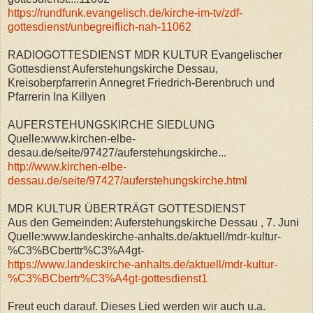
https://rundfunk.evangelisch.de/kirche-im-tv/zdf-
gottesdienst/unbegreiflich-nah-11062
RADIOGOTTESDIENST MDR KULTUR Evangelischer
Gottesdienst Auferstehungskirche Dessau,
Kreisoberpfarrerin Annegret Friedrich-Berenbruch und
Pfarrerin Ina Killyen
AUFERSTEHUNGSKIRCHE SIEDLUNG
Quelle:www.kirchen-elbe-
desau.de/seite/97427/auferstehungskirche...
http://www.kirchen-elbe-
dessau.de/seite/97427/auferstehungskirche.html
MDR KULTUR ÜBERTRÄGT GOTTESDIENST
Aus den Gemeinden: Auferstehungskirche Dessau , 7. Juni
Quelle:www.landeskirche-anhalts.de/aktuell/mdr-kultur-
%C3%BCberttr%C3%A4gt-
https://www.landeskirche-anhalts.de/aktuell/mdr-kultur-
%C3%BCbertr%C3%A4gt-gottesdienst1
Freut euch darauf. Dieses Lied werden wir auch u.a.