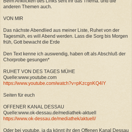
Beim Anklicken des Links seht ihr das Thema. und die
anderen Themen auch.
VON MIR
Das nächste Abendlied aus meiner Liste, Ruhet von der
Tagesmüh, es will Abend werden. Lass die Sorg bis Morgen
früh, Gott bewacht die Erde
Den Text kenne ich auswendig, haben oft als Abschluß der
Chorprobe gesungen*
RUHET VON DES TAGES MÜHE
Quelle:www.youtube.com
https://www.youtube.com/watch?v=pKzcgnKQ4lY
Seiten für euch
OFFENER KANAL DESSAU
Quelle:www.ok-dessau.de/mediathek-aktuell
https://www.ok-dessau.de/mediathek/aktuell/
Oder bei youtube, ja da könnt ihr den Offenen Kanal Dessau