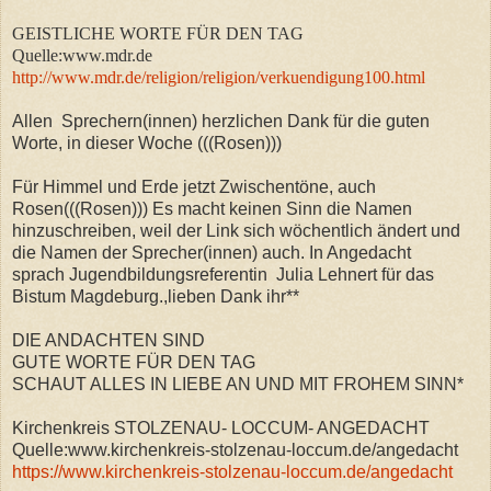
GEISTLICHE WORTE FÜR DEN TAG
Quelle:www.mdr.de
http://www.mdr.de/religion/religion/verkuendigung100.html
Allen Sprechern(innen) herzlichen Dank für die guten
Worte, in dieser Woche (((Rosen)))
Für Himmel und Erde jetzt Zwischentöne, auch
Rosen(((Rosen))) Es macht keinen Sinn die Namen
hinzuschreiben, weil der Link sich wöchentlich ändert und
die Namen der Sprecher(innen) auch. In Angedacht
sprach Jugendbildungsreferentin Julia Lehnert für das
Bistum Magdeburg.
,lieben Dank ihr**
DIE ANDACHTEN SIND
GUTE WORTE FÜR DEN TAG
SCHAUT ALLES IN LIEBE AN UND MIT FROHEM SINN*
Kirchenkreis STOLZENAU- LOCCUM- ANGEDACHT
Quelle:www.kirchenkreis-stolzenau-loccum.de/angedacht
https://www.kirchenkreis-stolzenau-loccum.de/angedacht