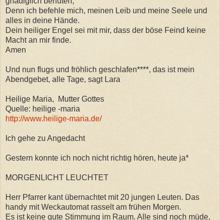
gnädiglich behüten,
Denn ich befehle mich, meinen Leib und meine Seele und
alles in deine Hände.
Dein heiliger Engel sei mit mir, dass der böse Feind keine
Macht an mir finde.
Amen
Und nun flugs und fröhlich geschlafen****, das ist mein
Abendgebet, alle Tage, sagt Lara
Heilige Maria, Mutter Gottes
Quelle: heilige -maria
http://www.heilige-maria.de/
Ich gehe zu Angedacht
Gestern konnte ich noch nicht richtig hören, heute ja*
MORGENLICHT LEUCHTET
Herr Pfarrer kant übernachtet mit 20 jungen Leuten. Das
handy mit Weckautomat rasselt am frühen Morgen.
Es ist keine gute Stimmung im Raum. Alle sind noch müde,