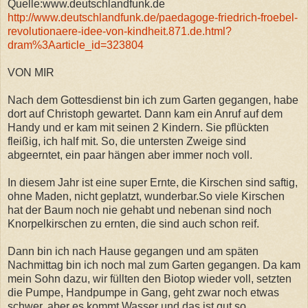
Quelle:www.deutschlandfunk.de
http://www.deutschlandfunk.de/paedagoge-friedrich-froebel-
revolutionaere-idee-von-kindheit.871.de.html?
dram%3Aarticle_id=323804
VON MIR
Nach dem Gottesdienst bin ich zum Garten gegangen, habe
dort auf Christoph gewartet. Dann kam ein Anruf auf dem
Handy und er kam mit seinen 2 Kindern. Sie pflückten
fleißig, ich half mit. So, die untersten Zweige sind
abgeerntet, ein paar hängen aber immer noch voll.
In diesem Jahr ist eine super Ernte, die Kirschen sind saftig,
ohne Maden, nicht geplatzt, wunderbar.So viele Kirschen
hat der Baum noch nie gehabt und nebenan sind noch
Knorpelkirschen zu ernten, die sind auch schon reif.
Dann bin ich nach Hause gegangen und am späten
Nachmittag bin ich noch mal zum Garten gegangen. Da kam
mein Sohn dazu, wir füllten den Biotop wieder voll, setzten
die Pumpe, Handpumpe in Gang, geht zwar noch etwas
schwer, aber es kommt Wasser und das ist gut so.