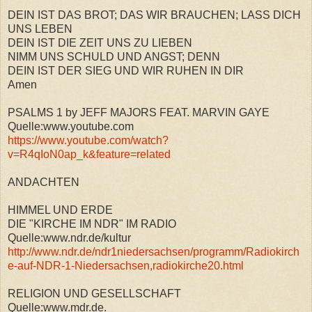
DEIN IST DAS BROT; DAS WIR BRAUCHEN; LASS DICH
UNS LEBEN
DEIN IST DIE ZEIT UNS ZU LIEBEN
NIMM UNS SCHULD UND ANGST; DENN
DEIN IST DER SIEG UND WIR RUHEN IN DIR
Amen
PSALMS 1 by JEFF MAJORS FEAT. MARVIN GAYE
Quelle:www.youtube.com
https://www.youtube.com/watch?
v=R4qIoN0ap_k&feature=related
ANDACHTEN
HIMMEL UND ERDE
DIE "KIRCHE IM NDR" IM RADIO
Quelle:www.ndr.de/kultur
http://www.ndr.de/ndr1niedersachsen/programm/Radiokirch
e-auf-NDR-1-Niedersachsen,radiokirche20.html
RELIGION UND GESELLSCHAFT
Quelle:www.mdr.de.