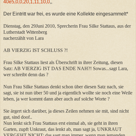
40e5,0,0,20,1,11,10,0
,,
Der Eintritt war frei, es wurde eine Kollekte eingesammelt*
Dienstag, den 29Juni 2010, Sprecherin Frau Silke Stattaus, aus der
Lutherstadt Wittenberg
nacherzählt von Lara
AB VIERZIG IST SCHLUSS ?!
Frau Silke Stattaus liest als Überschrift in ihrer Zeitung, diesen
Satz: AB VIERZIG IST DAS ENDE NAH?! Sowas...sagt Lara,
wer schreibt denn das ?
Nun Frau Silke Stattaus denkt schon über diesen Satz nach, sie
sagt, sie ist nun über 50 und ja eigentlich wollte sie noch eine Weile
leben, ja wer kommt dann aber auch auf solche Worte ?
Sie ärgert sich darüber, ja dieses Zeilen nehmen sie mit, sind nicht
gut, sind doof..
Nun lenkt sich Frau Stattaus erst einmal ab, sie geht in ihren
Garten, zupft Unkraut, das lenkt ab, man sagt ja, UNKRAUT
VERGEHT NICHT; das sagt man immer, wenn man jemanden