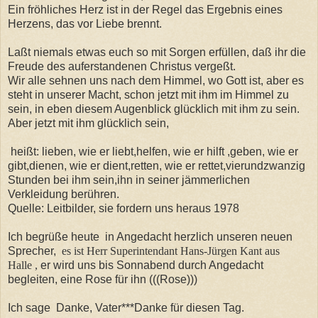
Ein fröhliches Herz ist in der Regel das Ergebnis eines
Herzens, das vor Liebe brennt.
Laßt niemals etwas euch so mit Sorgen erfüllen, daß ihr die
Freude des auferstandenen Christus vergeßt.
Wir alle sehnen uns nach dem Himmel, wo Gott ist, aber es
steht in unserer Macht, schon jetzt mit ihm im Himmel zu
sein, in eben diesem Augenblick glücklich mit ihm zu sein.
Aber jetzt mit ihm glücklich sein,
heißt: lieben, wie er liebt,helfen, wie er hilft ,geben, wie er
gibt,dienen, wie er dient,retten, wie er rettet,vierundzwanzig
Stunden bei ihm sein,ihn in seiner jämmerlichen
Verkleidung berühren.
Quelle: Leitbilder, sie fordern uns heraus 1978
Ich begrüße heute in Angedacht herzlich unseren neuen
Sprecher,
es ist Herr Superintendant Hans-Jürgen Kant aus
Halle ,
er wird uns bis Sonnabend durch Angedacht
begleiten, eine Rose für ihn (((Rose)))
Ich sage Danke, Vater***Danke für diesen Tag.