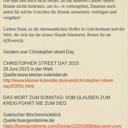
Die sind also auch nicht besser, als die anderen Länder. denen
Hunde nichts bedeuten, am Ar---h vorbeigehen, Daumen nach
unten für solche Griechen die Hunde aussetzten, verfolgen und
vergiften!
Lieben Dank an die ehrenamtlichen Helfer in Griechenland und der
Welt, die sich um die armen Hunde kümmern, Rosen für sie
(((Rosen)))
Gestern war Christopher street Day
CHRISTOPHER STREET DAY 2015
28.Juni 2015 in der Welt
Quelle:www.kleiner-kalender.de
http://www.kleiner-kalender.de/event/christopher-street-
day/0355c.html
DAS WORT ZUM SONNTAG: VOM GLAUBEN ZUM
KREIG FÜHRT NIE ZUM SIEG
Satirischer Wochenrückblick
Quelle:buergerstimme.de
https://buergerstimme.com/Design2/2015/06/das-wort-zum-