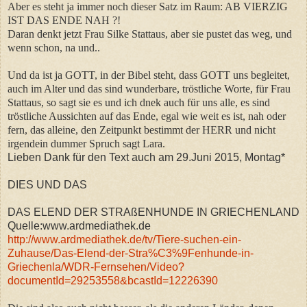
Aber es steht ja immer noch dieser Satz im Raum: AB VIERZIG
IST DAS ENDE NAH ?!
Daran denkt jetzt Frau Silke Stattaus, aber sie pustet das weg, und
wenn schon, na und..
Und da ist ja GOTT, in der Bibel steht, dass GOTT uns begleitet,
auch im Alter und das sind wunderbare, tröstliche Worte, für Frau
Stattaus, so sagt sie es und ich dnek auch für uns alle, es sind
tröstliche Aussichten auf das Ende, egal wie weit es ist, nah oder
fern, das alleine, den Zeitpunkt bestimmt der HERR und nicht
irgendein dummer Spruch sagt Lara.
Lieben Dank für den Text auch am 29.Juni 2015, Montag*
DIES UND DAS
DAS ELEND DER STRAßENHUNDE IN GRIECHENLAND
Quelle:www.ardmediathek.de
http://www.ardmediathek.de/tv/Tiere-suchen-ein-
Zuhause/Das-Elend-der-Stra%C3%9Fenhunde-in-
Griechenla/WDR-Fernsehen/Video?
documentId=29253558&bcastId=12226390