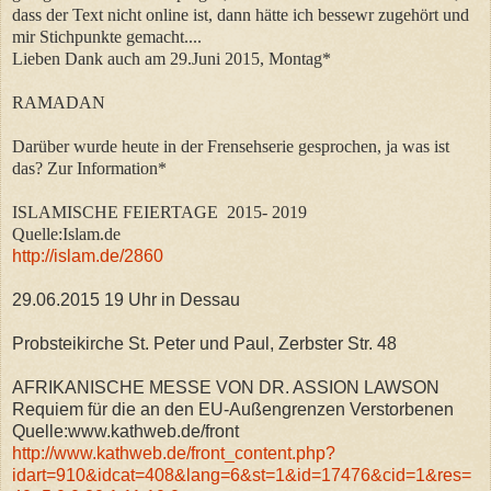
dass der Text nicht online ist, dann hätte ich bessewr zugehört und
mir Stichpunkte gemacht....
Lieben Dank auch am 29.Juni 2015, Montag*
RAMADAN
Darüber wurde heute in der Frensehserie gesprochen, ja was ist
das? Zur Information*
ISLAMISCHE FEIERTAGE 2015- 2019
Quelle:Islam.de
http://islam.de/2860
29.06.2015 19 Uhr in Dessau
Probsteikirche St. Peter und Paul, Zerbster Str. 48
AFRIKANISCHE MESSE VON DR. ASSION LAWSON
Requiem für die an den EU-Außengrenzen Verstorbenen
Quelle:www.kathweb.de/front
http://www.kathweb.de/front_content.php?
idart=910&idcat=408&lang=6&st=1&id=17476&cid=1&res=