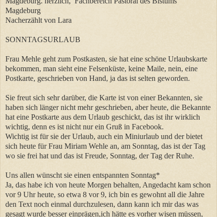
Magdeburg. herzlich, Fachbereich Pastoral des Bistums
Magdeburg
Nacherzählt von Lara
SONNTAGSURLAUB
Frau Mehle geht zum Postkasten, sie hat eine schöne Urlaubskarte
bekommen, man sieht eine Felsenküste, keine Maile, nein, eine
Postkarte, geschrieben von Hand, ja das ist selten geworden.
Sie freut sich sehr darüber, die Karte ist von einer Bekannten, sie
haben sich länger nicht mehr geschrieben, aber heute, die Bekannte
hat eine Postkarte aus dem Urlaub geschickt, das ist ihr wirklich
wichtig, denn es ist nicht nur ein Gruß in Facebook.
Wichtig ist für sie der Urlaub, auch ein Miniurlaub und der bietet
sich heute für Frau Miriam Wehle an, am Sonntag, das ist der Tag
wo sie frei hat und das ist Freude, Sonntag, der Tag der Ruhe.
Uns allen wünscht sie einen entspannten Sonntag*
Ja, das habe ich von heute Morgen behalten, Angedacht kam schon
vor 9 Uhr heute, so etwa 8 vor 9, ich bin es gewohnt all die Jahre
den Text noch einmal durchzulesen, dann kann ich mir das was
gesagt wurde besser einprägen,ich hätte es vorher wisen müssen,