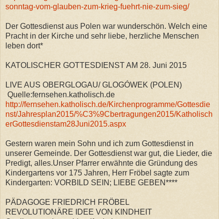
sonntag-vom-glauben-zum-krieg-fuehrt-nie-zum-sieg/
Der Gottesdienst aus Polen war wunderschön. Welch eine
Pracht in der Kirche und sehr liebe, herzliche Menschen
leben dort*
KATOLISCHER GOTTESDIENST AM 28. Juni 2015
LIVE AUS OBERGLOGAU/ GLOGÓWEK (POLEN)
Quelle:fernsehen.katholisch.de
http://fernsehen.katholisch.de/Kirchenprogramme/Gottesdie
nst/Jahresplan2015/%C3%9Cbertragungen2015/Katholisch
erGottesdienstam28Juni2015.aspx
Gestern waren mein Sohn und ich zum Gottesdienst in
unserer Gemeinde. Der Gottesdienst war gut, die Lieder, die
Predigt, alles.Unser Pfarrer erwähnte die Gründung des
Kindergartens vor 175 Jahren, Herr Fröbel sagte zum
Kindergarten: VORBILD SEIN; LIEBE GEBEN****
PÄDAGOGE FRIEDRICH FRÖBEL
REVOLUTIONÄRE IDEE VON KINDHEIT