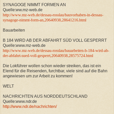
SYNAGOGE NIMMT FORMEN AN
Quelle:ww.mz-web.de
http://www.mz-web.de/dessau-rosslau/bauvorhaben-in-dessau-
synagoge-nimmt-form-an,20640938,28641216.html
Bauarbeiten
B 184 WIRD AB DER ABFAHRT SÜD VOLL GESPERRT
Quelle:www.mz-web.de
http://www.mz-web.de/dessau-rosslau/bauarbeiten-b-184-wird-ab-
der-abfahrt-sued-voll-gesperrt,20640938,28575724.html
Die Lokführer wollen schon wieder streiken, das ist ein
Elend für die Reisenden, furchtbar, viele sind auf die Bahn
angewiesen um zur Arbeit zu kommen!
WELT
NACHRICHTEN AUS NORDDEUTSCHLAND
Quelle:www.ndr.de
http://www.ndr.de/nachrichten/