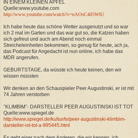
IN EINEM KLEINEN APFEL
Quelle:www.youtube.com
http://www.youtube.com/watch?v=nAOsC405WlU
Ich habe heute das schöne Wetter ausgenutzt und so war
ich 2 mal im Garten und das war gut so, die Katzen haben
sich gefreut und auch am Abend noch einmal
Streicheleinheiten bekommen, so genug für heute, ach ja,
das Podcast für Angedacht ist nun online, ich habe das
MDR angerufen.
GEBURTSTAGE, da wüsste ich heute keinen, den wir
wissen müssten
Wir denken an den Schauspieler Peer Augustinski, er ist mit
74 Jahren verstorben
"KLIMBIM"- DARSTELLER PEER AUGUSTINSKI IST TOT
Quelle:www.spiegel.de
http://www.spiegel.de/kultur/tv/peer-augustinski-klimbim-
darsteller-ist-tot-a-995445.html
Es geht einer nach dem Anderen, die wir kennen, ich