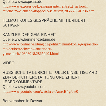
Quelle:www.express.de
http://www.express.de/koeln/passanten-entsetzt--in-koeln-
muelheim--niemand-stoppt-die-salafisten,2856,28646736.html
HELMUT KOHLS GESPRÄCHE MIT HERIBERT
SCHWAN
KANZLER DER GEM. EINHEIT
Quelle:www.berliner-zeitung.de
http://www.berliner-zeitung.de/politik/helmut-kohls-gespraeche-
mit-heribert-schwan-kanzler-der-
gemeinheit,10808018,28650404.html
VIDEO
RUSSISCHE TV BERICHTET ÜBER EINSEITIGE ARD-
ZDF- BERICHTERSTATTUNG UND ZITIERT
LESERKOMMENTARE
Quelle:www.youtube.com
http://www.youtube.com/watch?v=AmerB4gfdw0
Bauvorhaben in Dessau