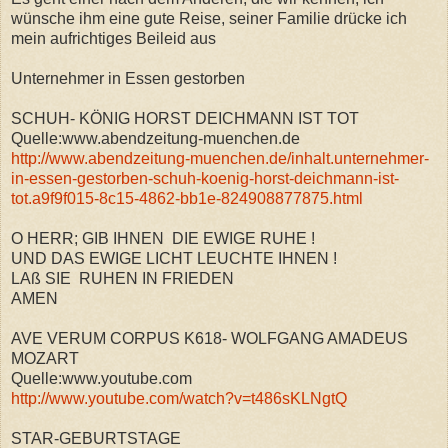
wünsche ihm eine gute Reise, seiner Familie drücke ich
mein aufrichtiges Beileid aus
Unternehmer in Essen gestorben
SCHUH- KÖNIG HORST DEICHMANN IST TOT
Quelle:www.abendzeitung-muenchen.de
http://www.abendzeitung-muenchen.de/inhalt.unternehmer-
in-essen-gestorben-schuh-koenig-horst-deichmann-ist-
tot.a9f9f015-8c15-4862-bb1e-824908877875.html
O HERR; GIB IHNEN DIE EWIGE RUHE !
UND DAS EWIGE LICHT LEUCHTE IHNEN !
LAß SIE RUHEN IN FRIEDEN
AMEN
AVE VERUM CORPUS K618- WOLFGANG AMADEUS
MOZART
Quelle:www.youtube.com
http://www.youtube.com/watch?v=t486sKLNgtQ
STAR-GEBURTSTAGE