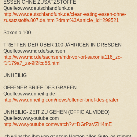
ESSEN OHNE ZUSATZSTOFFE
Quelle:www.deutschlandfunk.de
http://www.deutschlandfunk.de/clean-eating-essen-ohne-
zusatzstoffe.807.de.html?dram%3Aarticle_id=299521
Saxonia 100
TREFFEN DER ÜBER 100 JÄHRIGEN IN DRESDEN
Quelle:www.mdr.de/sachsen
http://www.mdr.de/sachsen/mdr-vor-ort-saxonia116_zc-
f1f179a7_zs-9f2fcd56.html
UNHEILIG
OFFENER BRIEF DES GRAFEN
Quelle:www.unheilig.de
http://www.unheilig.com/news/offener-brief-des-grafen
UNHEILIG- ZEIT ZU GEHEN (OFFICIAL VIDEO)
Quelle:www.youtube.com
http://www.youtube.com/watch?v=DGrPaVZH4mE
Ich wünsche ihm von ganzem Herzen alles Gute, es stimmt,