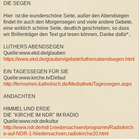
DIE SEGEN
Hier ist die wunderschöne Seite, außer den Abendsegen
findet ihr auch den Morgensegen und viele andere Gebete,
eine wirklich schöne Seite, deutlich geschrieben, so dass
wir Brillenträger den Text gut lesen können, Danke dafür*..
LUTHERS ABENDSEGEN
Quelle:www.ekd.de/glauben
https://www.ekd.de/glauben/gebete/luthersabendsegen.html
.
EIN TAGESSEGEN FÜR SIE
Quelle:www.kirche.tv/Defaul
http://fernsehen.katholisch.de/Mediathek/Tagessegen.aspx
ANDACHTEN
HIMMEL UND ERDE
DIE "KIRCHE IM NDR" IM RADIO
Quelle:www.ndr.de/kultur
http://www.ndr.de/ndr1niedersachsen/programm/Radiokirch
e-auf-NDR-1-Niedersachsen,radiokirche20.html