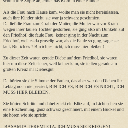
schnitt ihre Zöpfe ab, erntet das Korn in einer Stunde.
Als die Frau nach Hause kam, wollte man sie nicht hereinlassen,
auch ihre Kinder nicht, sie war ja schwarz geschmiert,
Da lief die Frau zum Grab der Mutter, die Mutter war vor Kram
wegen ihrer faulen Tochter gestorben, sie ging also im Dunkeln auf
den Friedhof, die faule Frau. keiner ging in der Nacht zum
Friedhof, weil es da gruselig war, als die Faule so ging, sagte sie
laut, Bin ich es ? Bin ich es nicht, ich muss hier bleiben!
Zu dieser Zeit waren gerade Diebe auf dem Friedhof, sie waren
hier um diese Zeit sicher, weil keiner kam, sie teilten gerade am
großen Kreuz ihr Diebesgut.
Da hörten sie die Stimme der Faulen, das aber war den Dieben ihr
Lebtag noch nie passiert, BIN ICH ES; BIN ICH ES NICHT; ICH
MUSS HIER BLEIBEN.
Sie hörten Schritte und dabei zuckt ein Blitz auf, m Licht sehen sie
eine Erscheinung, ganz schwarz geschmiert, mit einem Buckel und
sie hören wie sie spricht:
BASAMTA TEREMTETA; ICH MUSS SIE KRIEGEN!