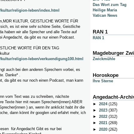
Das Wort zum Tag
Heilige Maria
kultur/religion-leben/index.html
Vatican News
r rein,MDR KULTUR, GEISTLICHE WORTE FÜR
ch, es ist eine sehr schöne Seite, Geistliche
RAN 1
da haben wir alle Sprecher und alle Texte auf
ei Angedacht, da gibt es nur einen Podcast.
RAN 1
ISTLICHE WORTE FÜR DEN TAG
Magdeburger Zw
kultur
Zwickmühle
/kultur/religion-leben/verkuendigung100.html
ngt auch bei den anderen Sprechern vorbei, es
Horoskope
te. Danke* .
t, da gibt es nur noch einen Podcast, man kann
Ihre Sterne
nn vom Text was zu schreiben, nächste
Angedacht-Archi
e Texte hier mit neuen Sprechern(innen) ABER
►
2024
(125)
Sprecher(innen ) an, wenn ihr anklickt habt ihr die
►
2023
(307)
he, dann könnt ihr googlen und erfahrt mehr, ich
►
2022
(312)
►
2021
(269)
esen für Angedacht Gibt es nur bei
►
2020
(262)