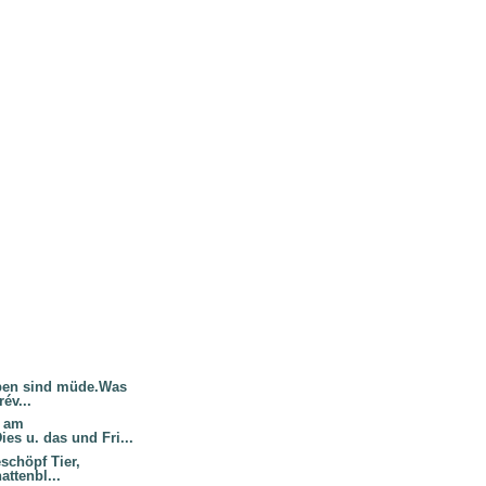
ben sind müde.Was
év...
e am
es u. das und Fri...
schöpf Tier,
attenbl...