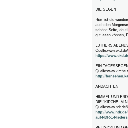
DIE SEGEN
Hier ist die wunder
auch den Morgenseg
schöne Seite, deutl
gut lesen können, D
LUTHERS ABEND
Quelle:www.ekd.de
https://www.ekd.d
EIN TAGESSEGEN
Quelle:www.kirche.t
http://fernsehen.
ANDACHTEN
HIMMEL UND ERD
DIE "KIRCHE IM N
Quelle:www.ndr.de/k
http://www.ndr.de
auf-NDR-1-Nieders
RELIGION UND G