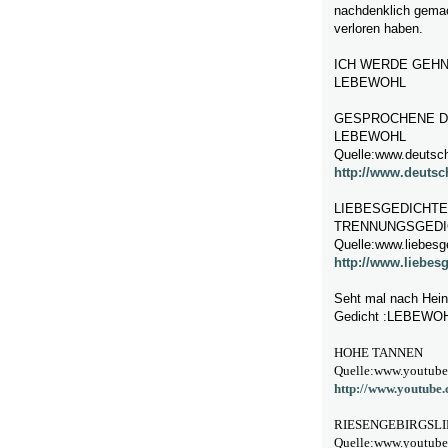
nachdenklich gemach
verloren haben.
ICH WERDE GEHN
LEBEWOHL
GESPROCHENE D
LEBEWOHL
Quelle:www.deutsch
http://www.deutsc
LIEBESGEDICHTE
TRENNUNGSGEDI
Quelle:www.liebesg
http://www.liebes
Seht mal nach Heinr
Gedicht :LEBEWO
HOHE TANNEN
Quelle:www.youtub
http://www.youtub
RIESENGEBIRGSLI
Quelle:www.youtub