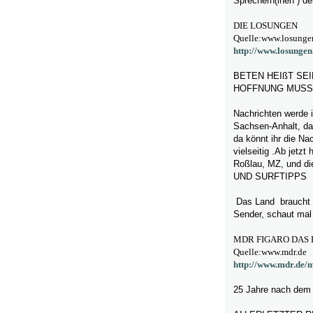
Sprechern(inen ) de
DIE LOSUNGEN
Quelle:www.losunge
http://www.losungen
BETEN HEIßT SE
HOFFNUNG MUSS
Nachrichten werde i
Sachsen-Anhalt, da
da könnt ihr die Na
vielseitig .Ab jetz
Roßlau, MZ, und d
UND SURFTIPPS
Das Land braucht Ku
Sender, schaut mal 
MDR FIGARO DAS
Quelle:www.mdr.de
http://www.mdr.de/m
25 Jahre nach dem 