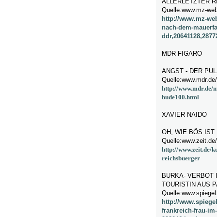
ALLERLETZTER R
Quelle:www.mz-web
http://www.mz-web
nach-dem-mauerfall
ddr,20641128,2877
MDR FIGARO
ANGST - DER PU
Quelle:www.mdr.de/
http://www.mdr.de/m
bude100.html
XAVIER NAIDO
OH; WIE BÖS IST
Quelle:www.zeit.de/
http://www.zeit.de/
reichsbuerger
BURKA- VERBOT 
TOURISTIN AUS 
Quelle:www.spiege
http://www.spiegel
frankreich-frau-im