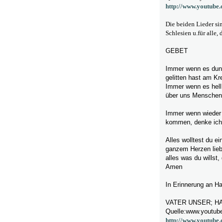
http://www.youtub
Die beiden Lieder sin
Schlesien u.für alle,
GEBET
Immer wenn es dunke
gelitten hast am Kre
Immer wenn es hell 
über uns Menschen f
Immer wenn wieder 
kommen, denke ich d
Alles wolltest du ei
ganzem Herzen lieb
alles was du willst, 
Amen
In Erinnerung an Ha
VATER UNSER; H
Quelle:www.youtub
http://www.youtub