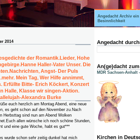
Angedacht Archiv ein
Besinnlichkeit
er 2014
Angedacht durch
esgedichte der Romantik.Lieder, Hohe
gebirge.Hanne Haller-Vater Unser. Die
An(ge)dacht zum
en.Nachrichten, Angst- Der Puls
MDR Sachsen-Anhalt -
u.mehr. Mein Tag, Wer Hilfe annimmt,
. Erfüllte Bitte- Erich Köckert, Konzert
n Halle, Klasse wir singen-Aktion.
allelujah-Alexandra Burke
rüße euch herzlich am Montag Abend, eine neue
n, es geht schon auf den November zu.Nach
en Herbsttag sind nun am Abend Wolken
net.Euch allen wünsche ich noch schöne Stunden,
ht und eine gute Woche, habt es gut***
Kirchen in Deuts
es wurde schon sehr zeitig dunkel hat mich