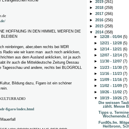
r Evangelischen Kirche*
►
2019
(261)
►
2018
(259)
►
2017
(266)
n.de
►
2016
(256)
.de/
►
2015
(258)
INE HOFFNUNG IN DEN HIMMEL WERFEN DIE
▼
2014
(358)
 BLEIBEN
►
12/28 - 01/04
(5)
►
12/21 - 12/28
(5)
ch reinbringen, aber,oben rechts bei MDR
►
12/14 - 12/21
(6)
s Radio wie wir kann man auch noch anklicken,
►
12/07 - 12/14
(7)
chrichten aus dem Ausland anklicken, ist ja auch
►
11/30 - 12/07
(7)
t habt ihr auch die Mitteldeutsche Zeitung Dessau
►
11/23 - 11/30
(7)
ie Tagesschau und andere, rechts bei BLOGROLL
►
11/16 - 11/23
(7)
►
11/09 - 11/16
(7)
ltur, Bildung dazu, Figaro ist ein schöner
►
11/02 - 11/09
(7)
rein.
►
10/26 - 11/02
(7)
▼
10/19 - 10/26
(7)
 KULTURRADIO
Die weissen Tau
zählt. Messe Br
dr-figaro/index.html
Tipps u. Termin
Wochenende.Di
Mauerfall
Fun80s.fm. Mitge
Heilbronn, Sch