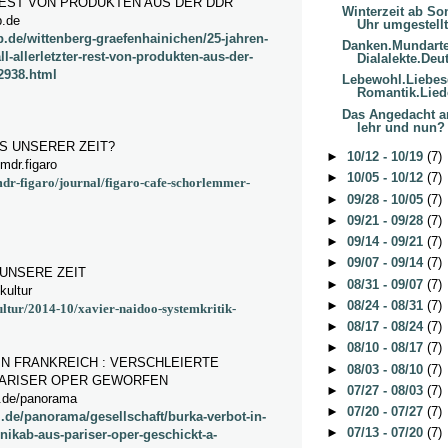
EST VON PRODUKTEN AUS DER DDR
Winterzeit ab So
.de
Uhr umgestellt
.de/wittenberg-graefenhainichen/25-jahren-
Danken.Mundart
-allerletzter-rest-von-produkten-aus-der-
Dialalekte.Deut
2938.html
Lebewohl.Liebes
Romantik.Liede
Das Angedacht a
lehr und nun? A
LS UNSERER ZEIT?
►
10/12 - 10/19
(7)
mdr.figaro
►
10/05 - 10/12
(7)
dr-figaro/journal/figaro-cafe-schorlemmer-
►
09/28 - 10/05
(7)
►
09/21 - 09/28
(7)
►
09/14 - 09/21
(7)
►
09/07 - 09/14
(7)
 UNSERE ZEIT
►
08/31 - 09/07
(7)
kultur
►
08/24 - 08/31
(7)
kultur/2014-10/xavier-naidoo-systemkritik-
►
08/17 - 08/24
(7)
►
08/10 - 08/17
(7)
IN FRANKREICH : VERSCHLEIERTE
►
08/03 - 08/10
(7)
PARISER OPER GEWORFEN
►
07/27 - 08/03
(7)
l.de/panorama
►
07/20 - 07/27
(7)
.de/panorama/gesellschaft/burka-verbot-in-
►
07/13 - 07/20
(7)
-nikab-aus-pariser-oper-geschickt-a-