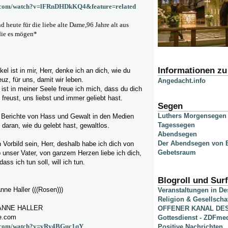
e.com/watch?v=lFRnDHDkKQ4&feature=related
d heute für die liebe alte Dame,96 Jahre alt aus
 die es mögen*
Informationen z
l ist in mir, Herr, denke ich an dich, wie du
uz, für uns, damit wir leben.
Angedacht.info
ist in meiner Seele freue ich mich, dass du dich
reust, uns liebst und immer geliebt hast.
Segen
Luthers Morgensegen
Berichte von Hass und Gewalt in den Medien
Tagessegen
aran, wie du gelebt hast, gewaltlos.
Abendsegen
Der Abendsegen von B
n Vorbild sein, Herr, deshalb habe ich dich von
Gebetsraum
 unser Vater, von ganzem Herzen liebe ich dich,
dass ich tun soll, will ich tun.
Blogroll und Surf
nne Haller (((Rosen)))
Veranstaltungen in D
Religion & Gesellscha
ANNE HALLER
OFFENER KANAL DE
e.com
Gottesdienst - ZDFme
e.com/watch?v=vRv4BGuc1qY
Positive Nachrichten