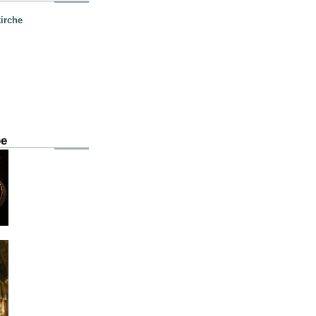
irche
be