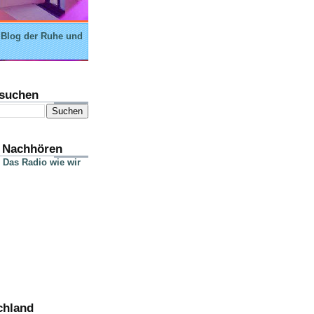
 Blog der Ruhe und
suchen
 Nachhören
 Das Radio wie wir
chland