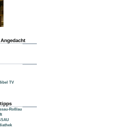
u Angedacht
ibel TV
tipps
essau-Roßlau
ft
SSAU
diathek