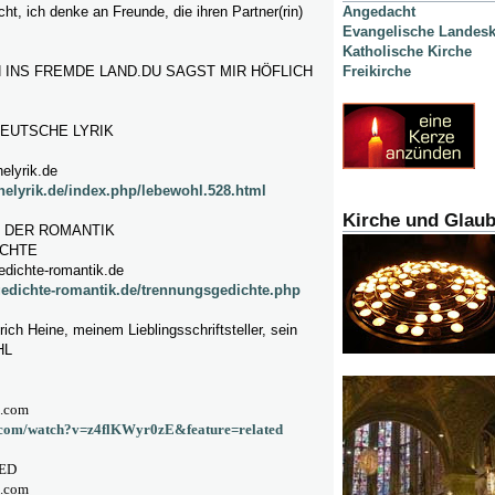
t, ich denke an Freunde, die ihren Partner(rin)
Angedacht
Evangelische Landesk
Katholische Kirche
 INS FREMDE LAND.DU SAGST MIR HÖFLICH
Freikirche
EUTSCHE LYRIK
elyrik.de
helyrik.de/index.php/lebewohl.528.html
Kirche und Glau
 DER ROMANTIK
CHTE
edichte-romantik.de
gedichte-romantik.de/trennungsgedichte.php
ich Heine, meinem Lieblingsschriftsteller, sein
HL
e.com
e.com/watch?v=z4flKWyr0zE&feature=related
ED
e.com