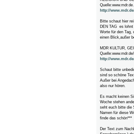
Quelle:www.mdr.de.
http://www.mdr.de/
Bitte schaut hie
DEN TAG es lohnt si
Worte für den Tag, 
einen Blick,außer b
MDR KULTUR, GE
Quelle:www.mdr.de/
http://www.mdr.de
Schaut bitte unbedi
sind so schöne Tex
Außer bei Angedach
also nur hören.
Es macht keinen Si
Woche stehen ander
seht euch bitte die 
Namen für diese Woc
finde das schön***
Der Text zum Nachl