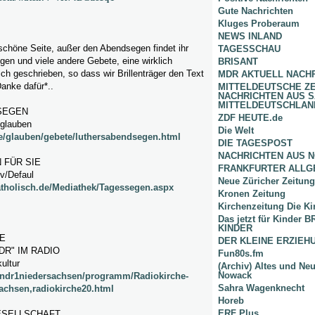
Gute Nachrichten
Kluges Proberaum
NEWS INLAND
schöne Seite, außer den Abendsegen findet ihr
TAGESSCHAU
en und viele andere Gebete, eine wirklich
BRISANT
ich geschrieben, so dass wir Brillenträger den Text
MDR AKTUELL NACH
anke dafür*..
MITTELDEUTSCHE Z
NACHRICHTEN AUS 
MITTELDEUTSCHLAN
SEGEN
ZDF HEUTE.de
/glauben
Die Welt
e/glauben/gebete/luthersabendsegen.html
DIE TAGESPOST
NACHRICHTEN AUS 
 FÜR SIE
FRANKFURTER ALLG
v/Defaul
Neue Züricher Zeitung
katholisch.de/Mediathek/Tagessegen.aspx
Kronen Zeitung
Kirchenzeitung Die Ki
Das jetzt für Kinder
KINDER
E
DER KLEINE ERZIE
DR" IM RADIO
Fun80s.fm
ultur
(Archiv) Altes und Ne
Nowack
/ndr1niedersachsen/programm/Radiokirche-
Sahra Wagenknecht
achsen,radiokirche20.html
Horeb
ERF Plus
ESELLSCHAFT