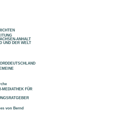
RICHTEN
EITUNG
SACHSEN-ANHALT
D UND DER WELT
NORDDEUTSCHLAND
EMEINE
rche
 BR-MEDIATHEK FÜR
HUNGSRATGEBER
ues von Bernd