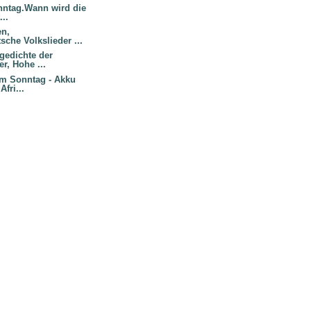
nntag.Wann wird die
...
en,
sche Volkslieder ...
gedichte der
r, Hohe ...
m Sonntag - Akku
fri...