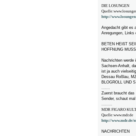
DIE LOSUNGEN
Quelle:www.losunge
http://www.losungen
Angedacht gibt es 
Anregungen, Links 
BETEN HEIßT SE
HOFFNUNG MUSS
Nachrichten werde i
Sachsen-Anhalt, da
ist ja auch vielseit
Dessau Roßlau, MZ,
BLOGROLL UND S
.......
Zuerst braucht das 
Sender, schaut mal 
.........
MDR FIGARO KUL
Quelle:www.mdr.de
http://www.mdr.de/m
NACHRICHTEN