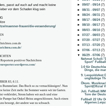
►
09/07 - 09/14
(7)
ers, passt auf euch auf und macht keine
lieber vor dem Schaden klug sein
►
08/31 - 09/07
(7)
►
08/24 - 08/31
(7)
NG
►
08/17 - 08/24
(7)
itze
►
08/10 - 08/17
(7)
witze/maenner-frauen/die-veraenderung/
►
08/03 - 08/10
(7)
EN
►
07/27 - 08/03
(7)
h
►
07/20 - 07/27
(7)
hrichten.com.de
►
07/13 - 07/20
(7)
hrichten.com.de/
►
07/06 - 07/13
(7)
▼
06/29 - 07/06
(7)
RICHTEN
Nehmet Scholl-"D
Reportern positiver Nachrichten
Sport" Fußball
tenreporter.wordpress.com/
1:0 für Deutschl
Dinge, die man
9. Leopoldsfest 
ungläubige Th
ER 83, 6.11.
Ökom. Musiknac
ein Bummelant. Das Buch so zu vernachlässigen!. Nun
Spirit(Ofizial 
abe keine Zeit mehr. Im Sommer waren wir im Garten.
Juli. Fußball.WM 
s ist verkleidet, Strom haben wir auch und eine
Tore der Deuts.
Die Pumpe hat Onkel Heinz angeschlossen. Auch einen
Fußball 22 Uhr 
Algerien.Leipz
 uns besorgt, der andere war zu schwach.