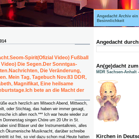
Angedacht Archiv ein
Besinnlichkeit
2014
Angedacht durch
ht.Seom-Spirit(Ofizial Video) Fußball
3 Video) Die Segen.Der Sonntgas-
An(ge)dacht zum
ten.Nachrichten, Die Veränderung,
MDR Sachsen-Anhalt -
ten. Mein Tag, Tagebuch Nov.83 DDR,
abeth, Magnifikat, Eine heilsame
urtstage.Ich bete an die Macht der
rüße euch herzlich am Mitwoch Abend, Mittwoch,
ilt, oder Stichtag, das haben wir immer gesagt,
sche ich allen noch.*** Ich war heute wieder zur
n Donnerstag singen Chöre um 20 Uhr in St.
ei sind Bläser und der Instrumentalkreis, alles
ch Ökumenische Musiknacht, darüber schreibe
Kirchen in Deuts
ntritt ist frei, so viel dazu schon mal.Heute hatten