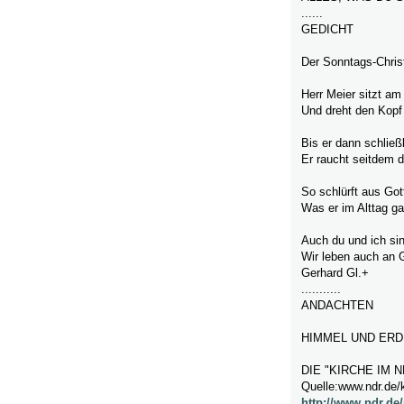
......
GEDICHT
Der Sonntags-Chris
Herr Meier sitzt am
Und dreht den Kopf
Bis er dann schließ
Er raucht seitdem de
So schlürft aus Got
Was er im Alttag ga
Auch du und ich sind
Wir leben auch an 
Gerhard Gl.+
...........
ANDACHTEN
HIMMEL UND ERD
DIE "KIRCHE IM N
Quelle:www.ndr.de/k
http://www.ndr.de