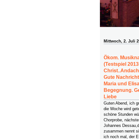
Mittwoch, 2. Juli 
Ökom. Musiknac
(Testspiel 201
Christ..Andach
Gute Nachrich
Maria und Elis
Begegnung. Geb
Liebe
Guten Abend, ich g
die Woche wird gete
schöne Stunden wün
Chorprobe, nächste
Johannes Dessau,dab
zusammen nennt si
ich noch mal, der Ei