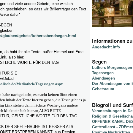
en und viele andere Gebete, eine wirklich
ich geschrieben, so dass wir Brillenträger
den Text
Danke dafür*
SEGEN
/glauben
e/glauben/gebete/luthersabendsegen.html
Informationen z
Angedacht.info
n, da habt ihr alle Texte, außer Himmel und Erde,
Link, also hier:
Segen
ISTLICHE WORTE FÜR DEN TAG
Luthers Morgensegen
Tagessegen
 FÜR SIE
Abendsegen
v/Defaul
Der Abendsegen von B
tholisch.de/Mediathek/Tagessegen.aspx
Gebetsraum
abe nachgedacht, es macht keinen Sinn einen
en Inhalt der Texte hier zu geben, die Texte gibt es ja
Blogroll und Surf
 im Link stehen dann nächste Woche ganz andere
euch klickt einfach hier an,ALSO BITTE
Veranstaltungen in D
LTUR,
GEISTLICHE WORTE FÜR DEN TAG
Religion & Gesellscha
OFFENER KANAL DE
CK DER SEELENRUHE IST BESSER ALS
Gottesdienst - ZDFme
ONST ERSTREBEN KANNST..aus Persien
Positive Nachrichten