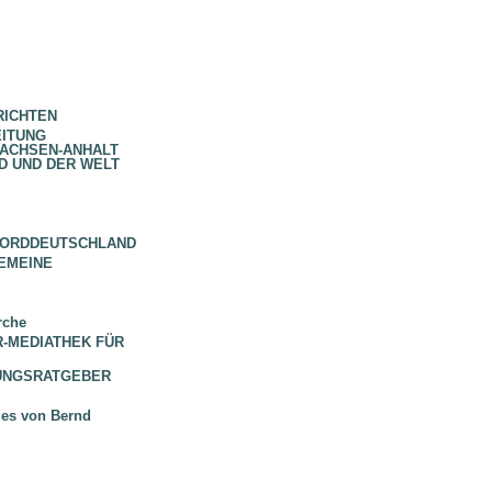
RICHTEN
EITUNG
SACHSEN-ANHALT
D UND DER WELT
NORDDEUTSCHLAND
EMEINE
rche
 BR-MEDIATHEK FÜR
HUNGSRATGEBER
ues von Bernd