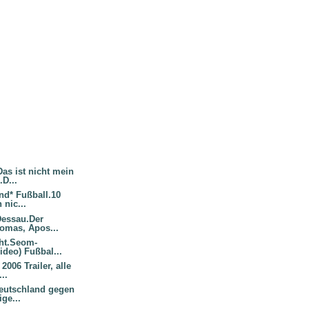
as ist nicht mein
.D...
and* Fußball.10
 nic...
Dessau.Der
omas, Apos...
ht.Seom-
Video) Fußbal...
2006 Trailer, alle
..
Deutschland gegen
ige...