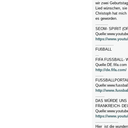
wir zwei Geburtstag
Lied wünschen, sie
Christoph hat mich 
es geworden.
...........
SEOM- SPIRIT (OF
Quelle:www.youtub
https://www.yout
................
FUßBALL
...
FIFA FUSSBALL- 
Quelle:DE.fifa.com
http://de.fifa.com/
.......
FUSSBALLPORTA
Quelle:www.fussball
http://www.fussbal
........
DAS WÜRDE UNS
FRANKREICH- DEU
Quelle:www.youtub
https://www.you
....................
Hier ist die wunder