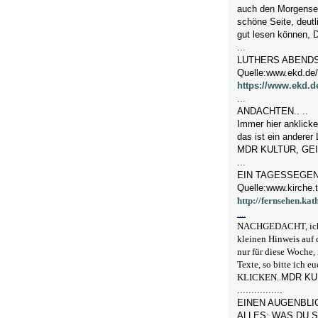
auch den Morgenseg
schöne Seite, deutl
gut lesen können, 
...
LUTHERS ABEND
Quelle:www.ekd.de
https://www.ekd.d
...
ANDACHTEN..
..
Immer hier anklicke
das ist ein anderer 
MDR KULTUR,
GE
...
EIN TAGESSEGEN
Quelle:www.kirche.t
http://fernsehen.ka
....
NACHGEDACHT, ich h
kleinen Hinweis auf d
nur für diese Woche,
Texte, so bitte ich 
KLICKEN..
MDR KU
................
EINEN AUGENBLI
ALLES; WAS DU S