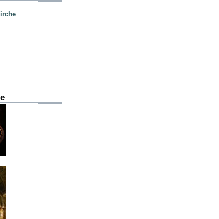
irche
be