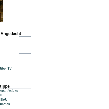
u Angedacht
ibel TV
tipps
essau-Roßlau
ft
SSAU
diathek