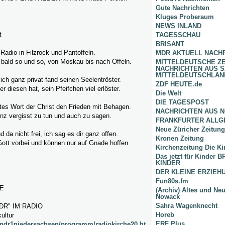
Gute Nachrichten
Kluges Proberaum
NEWS INLAND
t
TAGESSCHAU
BRISANT
 Radio in Filzrock und Pantoffeln.
MDR AKTUELL NACH
 bald so und so, von Moskau bis nach Offeln.
MITTELDEUTSCHE Z
NACHRICHTEN AUS 
MITTELDEUTSCHLAN
lich ganz privat fand seinen Seelentröster.
ZDF HEUTE.de
r diesen hat, sein Pfeifchen viel erlöster.
Die Welt
DIE TAGESPOST
tes Wort der Christ den Frieden mit Behagen.
NACHRICHTEN AUS 
nz vergisst zu tun und auch zu sagen.
FRANKFURTER ALLG
Neue Züricher Zeitung
 da nicht frei, ich sag es dir ganz offen.
Kronen Zeitung
Gott vorbei und können nur auf Gnade hoffen.
Kirchenzeitung Die Ki
Das jetzt für Kinder
KINDER
DER KLEINE ERZIE
Fun80s.fm
E
(Archiv) Altes und Ne
Nowack
Sahra Wagenknecht
DR" IM RADIO
Horeb
ultur
ERF Plus
/ndr1niedersachsen/programm/radiokirche20.ht