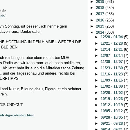
►
2019
(261)
►
2018
(259)
n.de
►
2017
(266)
.de/
►
2016
(256)
►
2015
(258)
am Sonntag, ist besser , ich nehme gern
davon raus, Danke dafür.
▼
2014
(358)
►
12/28 - 01/04
(5)
INE HOFFNUNG IN DEN HIMMEL WERFEN DIE
►
12/21 - 12/28
(5)
 BLEIBEN
►
12/14 - 12/21
(6)
►
12/07 - 12/14
(7)
ch reinbringen, aber,oben rechts bei MDR
►
11/30 - 12/07
(7)
s Radio wie wir kann man auch noch anklicken,
►
11/23 - 11/30
(7)
ig .Ab jetzt habt ihr auch die Mitteldeutsche Zeitung
 und die Tagesschau und andere, rechts bei
►
11/16 - 11/23
(7)
URFTIPPS
►
11/09 - 11/16
(7)
►
11/02 - 11/09
(7)
Land Kultur, Bildung dazu, Figaro ist ein schöner
►
10/26 - 11/02
(7)
rein.
►
10/19 - 10/26
(7)
TUR UND GUT
►
10/12 - 10/19
(7)
►
10/05 - 10/12
(7)
dr-figaro/index.html
►
09/28 - 10/05
(7)
►
09/21 - 09/28
(7)
►
09/14 - 09/21
(7)