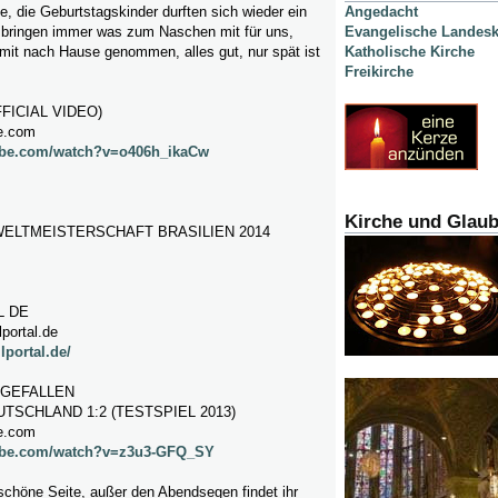
e, die Geburtstagskinder durften sich wieder ein
Angedacht
 bringen immer was zum Naschen mit für uns,
Evangelische Landesk
mit nach Hause genommen, alles gut, nur spät ist
Katholische Kirche
Freikirche
FICIAL VIDEO)
e.com
ube.com/watch?v=o406h_ikaCw
Kirche und Glau
WELTMEISTERSCHAFT BRASILIEN 2014
L DE
portal.de
lportal.de/
 GEFALLEN
TSCHLAND 1:2 (TESTSPIEL 2013)
e.com
tube.com/watch?v=z3u3-GFQ_SY
schöne Seite, außer den Abendsegen findet ihr