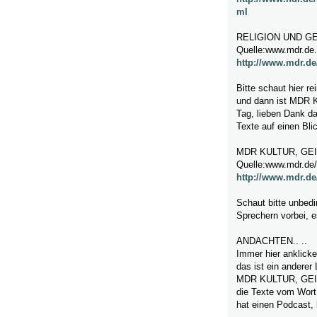
ml
RELIGION UND G
Quelle:www.mdr.de.
http://www.mdr.de/
Bitte schaut hier re
und dann ist MDR Ku
Tag, lieben Dank da
Texte auf einen Bli
MDR KULTUR,
GE
Quelle:www.mdr.de/
http://www.mdr.de
Schaut bitte unbed
Sprechern vorbei, 
ANDACHTEN..
..
Immer hier anklicke
das ist ein anderer 
MDR KULTUR,
GEI
die Texte vom Wort
hat einen Podcast, 