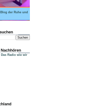
 Blog der Ruhe und
suchen
 Nachhören
 Das Radio wie wir
chland