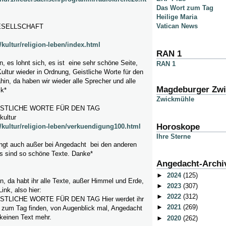
Das Wort zum Tag
Heilige Maria
Vatican News
ESELLSCHAFT
kultur/religion-leben/index.html
RAN 1
in, es lohnt sich, es ist eine sehr schöne Seite,
RAN 1
ltur wieder in Ordnung, Geistliche Worte für den
hin, da haben wir wieder alle Sprecher und alle
Magdeburger Zw
ck*
Zwickmühle
ISTLICHE WORTE FÜR DEN TAG
kultur
Horoskope
/kultur/religion-leben/verkuendigung100.html
Ihre Sterne
ingt auch außer bei Angedacht bei den anderen
es sind so schöne Texte. Danke*
Angedacht-Archi
►
2024
(125)
n, da habt ihr alle Texte, außer Himmel und Erde,
►
2023
(307)
Link, also hier:
►
2022
(312)
STLICHE WORTE FÜR DEN TAG Hier werdet ihr
►
2021
(269)
 zum Tag finden, von Augenblick mal, Angedacht
keinen Text mehr.
►
2020
(262)