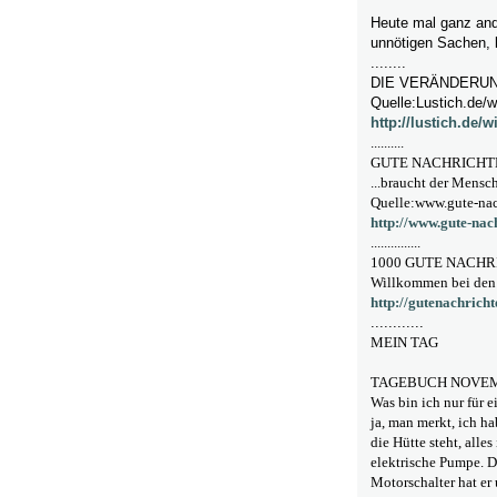
Heute mal ganz and
unnötigen Sachen, 
........
DIE VERÄNDERU
Quelle:Lustich.de/w
http://lustich.de/
..........
GUTE NACHRICHT
...braucht der Mensc
Quelle:www.gute-nac
http://www.gute-nac
...............
1000 GUTE NACH
Willkommen bei den 
http://gutenachrich
............
MEIN TAG
TAGEBUCH NOVEMB
Was bin ich nur für 
ja, man merkt, ich h
die Hütte steht, alle
elektrische Pumpe. 
Motorschalter hat er