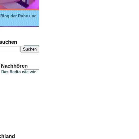
 Blog der Ruhe und
suchen
 Nachhören
 Das Radio wie wir
chland