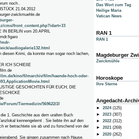
orum noch..
Das Wort zum Tag
STÜCK 21.04.2012
Heilige Maria
urger-zwickmuehle.de
Vatican News
burger-
z/cms/front_content.php?idart=33
IN BERLIN vom 20.APRIL
RAN 1
mdr.figaro
RAN 1
/mdr-
deick/audiogalerie132.html
n diesen Krimi, da konnte man sogar noch lachen,
Magdeburger Zw
Zwickmühle
R ICH SCHIEßE
film.de
film.de/kino/filmarchiv/film/haende-hoch-oder-
Horoskope
593,ApplicationMovie.html
Ihre Sterne
LUSTIGE GESCHICHTEN FÜR EUCH; DIE
ESCHICKE
de
Angedacht-Archi
e/Forum/Tiermedizin/569622/2/
►
2024
(125)
►
2023
(307)
e 1. Geschichte aus dem uralten Buch
Tanzlokal kennengelernt . Sie liebte ihn auf den
►
2022
(312)
ch er betrachtete sie ab und zu forschend von der
►
2021
(269)
►
2020
(262)
Feierabend. Sie gingen zusammen nach Hause.