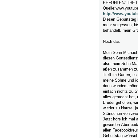
BEFOHLEN/ THE 
Quelle:www.youtub
http://www.youtu
Diesen Geburtstag i
mehr vergessen, bi
behandelt, mein Gr
Noch das
Mein Sohn Michael
diesen Gottesdiens
also mein Sohn Mat
aßen zusammen zu 
Treff im Garten, es
meine Söhne und ic
dann wunderschöne S
einfach nichts zu S
alles gemacht hat,
Bruder geholfen, wi
wieder zu Hause, j
Ständchen von zwei
Jetzt höre ich mal 
geworden.Aber beda
allen Facebookfreu
Geburtstagswünsche