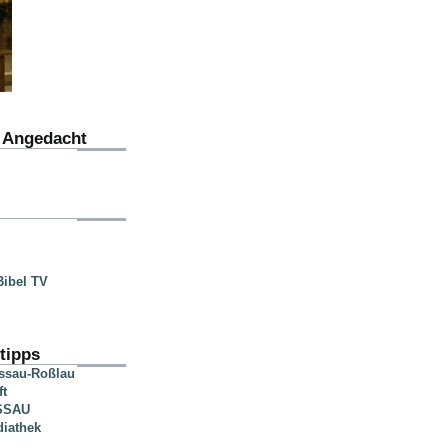
u Angedacht
ibel TV
tipps
essau-Roßlau
ft
SSAU
diathek