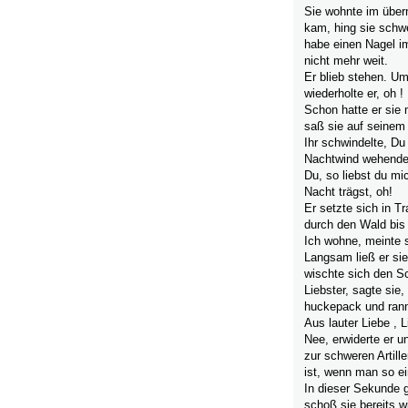
Sie wohnte im über
kam, hing sie schwe
habe einen Nagel i
nicht mehr weit.
Er blieb stehen. U
wiederholte er, oh !
Schon hatte er sie
saß sie auf seinem 
Ihr schwindelte, Du
Nachtwind wehende
Du, so liebst du mi
Nacht trägst, oh!
Er setzte sich in T
durch den Wald bis 
Ich wohne, meinte s
Langsam ließ er sie
wischte sich den Sc
Liebster, sagte sie
huckepack und rann
Aus lauter Liebe , L
Nee, erwiderte er u
zur schweren Artill
ist, wenn man so e
In dieser Sekunde g
schoß sie bereits 