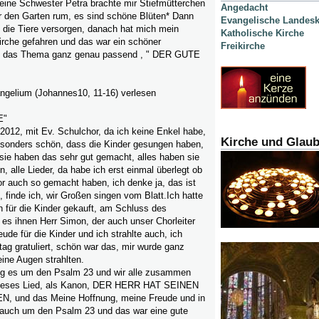
eine Schwester Petra brachte mir Stiefmütterchen
Angedacht
r den Garten rum, es sind schöne Blüten* Dann
Evangelische Landesk
 die Tiere versorgen, danach hat mich mein
Katholische Kirche
irche gefahren und das war ein schöner
Freikirche
e, das Thema ganz genau passend , " DER GUTE
ngelium (Johannes10, 11-16) verlesen
E"
2012, mit Ev. Schulchor, da ich keine Enkel habe,
Kirche und Glau
esonders schön, dass die Kinder gesungen haben,
r,sie haben das sehr gut gemacht, alles haben sie
 alle Lieder, da habe ich erst einmal überlegt ob
r auch so gemacht haben, ich denke ja, das ist
, finde ich, wir Großen singen vom Blatt.Ich hatte
für die Kinder gekauft, am Schluss des
es ihnen Herr Simon, der auch unser Chorleiter
eude für die Kinder und ich strahlte auch, ich
ag gratuliert, schön war das, mir wurde ganz
ne Augen strahlten.
ng es um den Psalm 23 und wir alle zusammen
dieses Lied, als Kanon, DER HERR HAT SEINEN
und das Meine Hoffnung, meine Freude und in
s auch um den Psalm 23 und das war eine gute