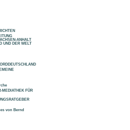
RICHTEN
EITUNG
SACHSEN-ANHALT
D UND DER WELT
NORDDEUTSCHLAND
EMEINE
rche
 BR-MEDIATHEK FÜR
HUNGSRATGEBER
ues von Bernd