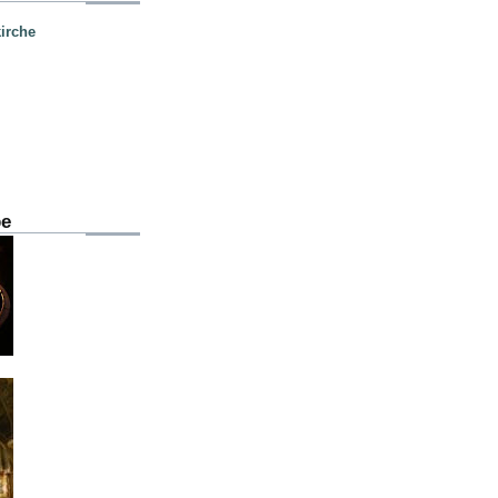
irche
be