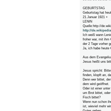
GEBURTSTAG
Geburtstag hat heut
21.Januar 1921 +
LENIN
Quelle:http://de.wik
http://de.wikipedi
Ich weiß wann Leni
froher war, mit ihm 
der 2 Tage vorher ge
Ja, ich habe heute 
Aus dem Evangeliu
Jesus heißt uns bit
Jesus spricht: Bitt
finden, klopft an, d
Denn wer bittet, der
dem wird geöffnet.
Oder ist einer unte
um Brot bittet, ode
Fisch bittet?
Wenn nun schon ihr,
ist, wieviel mehr w
Gutes geben.