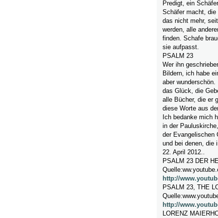
Predigt, ein Schäfer
Schäfer macht, die 
das nicht mehr, se
werden, alle andere
finden. Schafe brau
sie aufpasst.
PSALM 23
Wer ihn geschrieben
Bildern, ich habe ei
aber wunderschön. 
das Glück, die Ge
alle Bücher, die er
diese Worte aus de
Ich bedanke mich he
in der Pauluskirch
der Evangelischen 
und bei denen, die
22. April 2012..
PSALM 23 DER HE
Quelle:ww.youtube
http://www.yout
PSALM 23, THE 
Quelle:www.youtub
http://www.youtu
LORENZ MAIERHO