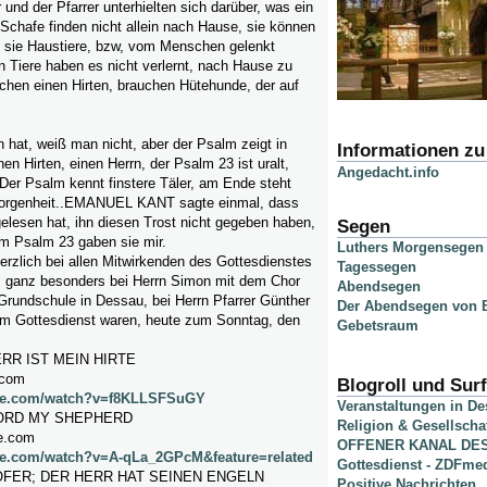
 und der Pfarrer unterhielten sich darüber, was ein
Schafe finden nicht allein nach Hause, sie können
it sie Haustiere, bzw, vom Menschen gelenkt
n Tiere haben es nicht verlernt, nach Hause zu
chen einen Hirten, brauchen Hütehunde, der auf
 hat, weiß man nicht, aber der Psalm zeigt in
Informationen z
nen Hirten, einen Herrn, der Psalm 23 ist uralt,
Angedacht.info
Der Psalm kennt finstere Täler, am Ende steht
borgenheit..EMANUEL KANT sagte einmal, dass
 gelesen hat, ihn diesen Trost nicht gegeben haben,
Segen
m Psalm 23 gaben sie mir.
Luthers Morgensegen
rzlich bei allen Mitwirkenden des Gottesdienstes
Tagessegen
e, ganz besonders bei Herrn Simon mit dem Chor
Abendsegen
Grundschule in Dessau, bei Herrn Pfarrer Günther
Der Abendsegen von B
 im Gottesdienst waren, heute zum Sonntag, den
Gebetsraum
RR IST MEIN HIRTE
.com
Blogroll und Surf
ube.com/watch?v=f8KLLSFSuGY
Veranstaltungen in D
LORD MY SHEPHERD
Religion & Gesellscha
e.com
OFFENER KANAL DE
be.com/watch?v=A-qLa_2GPcM&feature=related
Gottesdienst - ZDFme
FER; DER HERR HAT SEINEN ENGELN
Positive Nachrichten