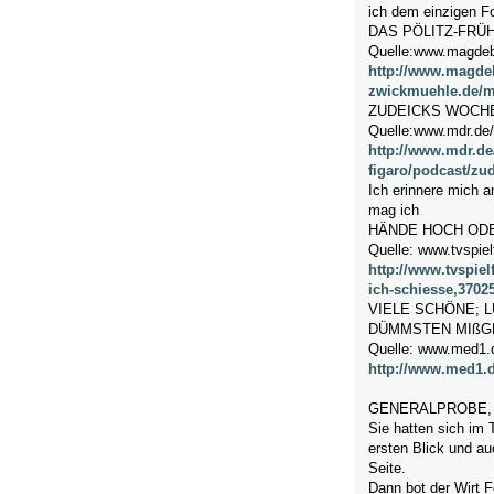
ich dem einzigen F
DAS PÖLITZ-FRÜH
Quelle:www.magdeb
http://www.magde
zwickmuehle.de/m
ZUDEICKS WOCHE 
Quelle:www.mdr.de/
http://www.mdr.de
figaro/podcast/zu
Ich erinnere mich a
mag ich
HÄNDE HOCH ODE
Quelle: www.tvspiel
http://www.tvspiel
ich-schiesse,3702
VIELE SCHÖNE; 
DÜMMSTEN MIßG
Quelle: www.med1.
http://www.med1.d
GENERALPROBE, di
Sie hatten sich im 
ersten Blick und au
Seite.
Dann bot der Wirt 