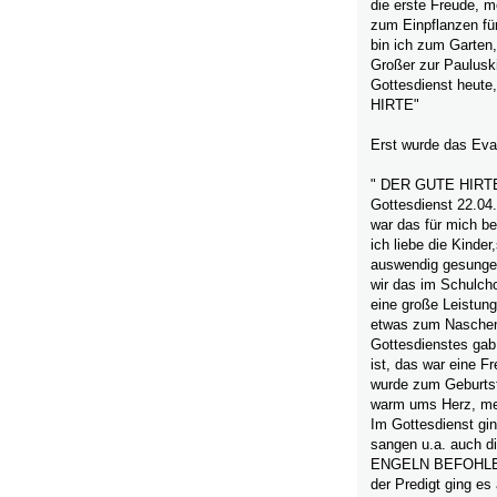
die erste Freude, m
zum Einpflanzen fü
bin ich zum Garten,
Großer zur Paulusk
Gottesdienst heut
HIRTE"
Erst wurde das Eva
" DER GUTE HIRT
Gottesdienst 22.04.
war das für mich b
ich liebe die Kinde
auswendig gesungen,
wir das im Schulcho
eine große Leistung
etwas zum Naschen 
Gottesdienstes gab 
ist, das war eine Fr
wurde zum Geburtst
warm ums Herz, mei
Im Gottesdienst gi
sangen u.a. auch 
ENGELN BEFOHLEN, 
der Predigt ging e