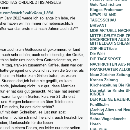
LORD HAS ORDERED HIS ANGELS
Gute Nachrichten
e.com
Kluges Proberaum
be.com/watch?v=KvXom_L8fiA
NEWS INLAND
m Jahr 2012 werde ich so lange ich lebe, nie
TAGESSCHAU
sher haben wir ihn immer nur nebensächlich
BRISANT
oßer war das erste mal nach Jahren auch da***
MDR AKTUELL NACH
MITTELDEUTSCHE Z
NACHRICHTEN AUS 
MITTELDEUTSCHLAN
ZDF HEUTE.de
 war auch zum Gottesdienst gekommen, er fand
Die Welt
t auch sehr schön, auch sehr lebendig, der Große,
DIE TAGESPOST
thias holte uns nach dem Gottesdienst ab, wir
NACHRICHTEN AUS 
Mittag, tranken zusammen Kaffee, dann war der
FRANKFURTER ALLG
 hatte geregnet und plötzlich schien die Sonne, als
Neue Züricher Zeitung
h uns im Garten zum Grillen trafen, es waren
Kronen Zeitung
tunden dort,ich hatte nie gegrillt, es kam
Kirchenzeitung Die Ki
tande, jahrelang nicht, nur gut, dass Matthias
Das jetzt für Kinder
 nun er hat das gut gemacht, Michael hat seinem
KINDER
r waren lange im Garten, kurz vor 21 Uhr erst
DER KLEINE ERZIE
a und Morgen bekomme ich über Telefon ein
Fun80s.fm
 Freunden, ist das nicht schön?
(Archiv) Altes und Ne
auf mit dem Schreiben, es just nun spät
Nowack
nken möchte ich mich herzlich, auch herzlich bei
Sahra Wagenknecht
nden, Dankeschön für die lieben
Horeb
 und in einem Forum, wo leider nur sehr selten
ERF Plus