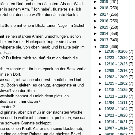
►
2019
(261)
nächsten Dorf und er im nächsten. Als der Wald
►
2018
(259)
r in seinem Arm. " Ich habe", flüsterte sie, ich
►
2017
(266)
m Schuh, denn sie wußte, die nächste Bank ist
►
2016
(256)
mfaßte sie mit einem Blick. Einen Nagel im Schuh
►
2015
(258)
►
2014
(358)
 mit seinen starken Armen umschlungen, schon
►
2013
(340)
breiten Kreuz. Huckepack trug er sie davon.
▼
2012
(366)
 wisperte sie, von oben herab und kraulte sein im
►
12/30 - 01/06
(7)
s Haar.
►
12/23 - 12/30
(7)
ch? Du liebst mich so, daß du mich durch die
►
12/16 - 12/23
(7)
rab. er rannte mit ihr huckepack an der Bank vorbei
►
12/09 - 12/16
(7)
in sein Dorf.
►
12/02 - 12/09
(7)
ie sanft, ich wohne aber erst im nächsten Dorf.
►
11/25 - 12/02
(7)
 zu Boden gleiten. es genügt, entgegnete er und
►
11/18 - 11/25
(6)
hweiß von der Stirn.
, weshalb nahmst du mich denn plötzlich
►
11/11 - 11/18
(7)
test so mit mir davon?
►
11/04 - 11/11
(7)
iebster ?
►
10/28 - 11/04
(7)
nd grinste, aber ich muß in der nächsten Woche
►
10/21 - 10/28
(7)
erie und da wollte ich schon mal probieren, wie das
►
10/14 - 10/21
(7)
ine schwere Granate schleppt.
►
10/07 - 10/14
(7)
ab es einen Knall. Als er sich seine Backe rieb,
wie eine geladene Rakete um die nächste Ecke!
►
09/30 - 10/07
(7)