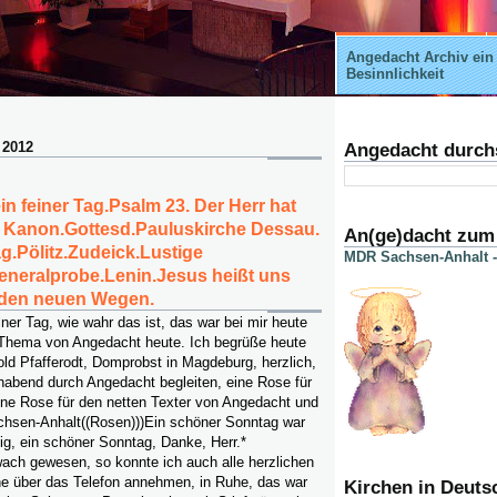
Angedacht Archiv ein
Besinnlichkeit
 2012
Angedacht durch
in feiner Tag.Psalm 23. Der Herr hat
, Kanon.Gottesd.Pauluskirche Dessau.
An(ge)dacht zum
g.Pölitz.Zudeick.Lustige
MDR Sachsen-Anhalt -
eneralprobe.Lenin.Jesus heißt uns
t den neuen Wegen.
iner Tag, wie wahr das ist, das war bei mir heute
 Thema von Angedacht heute. Ich begrüße heute
old Pfafferodt, Domprobst in Magdeburg, herzlich,
nabend durch Angedacht begleiten, eine Rose für
eine Rose für den netten Texter von Angedacht und
hsen-Anhalt((Rosen)))Ein schöner Sonntag war
ig, ein schöner Sonntag, Danke, Herr.*
 wach gewesen, so konnte ich auch alle herzlichen
 über das Telefon annehmen, in Ruhe, das war
Kirchen in Deuts