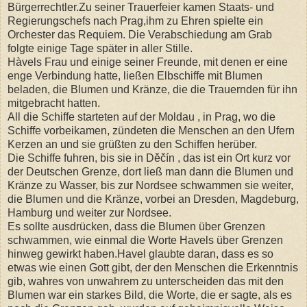
Bürgerrechtler.Zu seiner Trauerfeier kamen Staats- und
Regierungschefs nach Prag,ihm zu Ehren spielte ein
Orchester das Requiem. Die Verabschiedung am Grab
folgte einige Tage später in aller Stille.
Hàvels Frau und einige seiner Freunde, mit denen er eine
enge Verbindung hatte, ließen Elbschiffe mit Blumen
beladen, die Blumen und Kränze, die die Trauernden für ihn
mitgebracht hatten.
All die Schiffe starteten auf der Moldau , in Prag, wo die
Schiffe vorbeikamen, zündeten die Menschen an den Ufern
Kerzen an und sie grüßten zu den Schiffen herüber.
Die Schiffe fuhren, bis sie in Děčín , das ist ein Ort kurz vor
der Deutschen Grenze, dort ließ man dann die Blumen und
Kränze zu Wasser, bis zur Nordsee schwammen sie weiter,
die Blumen und die Kränze, vorbei an Dresden, Magdeburg,
Hamburg und weiter zur Nordsee.
Es sollte ausdrücken, dass die Blumen über Grenzen
schwammen, wie einmal die Worte Havels über Grenzen
hinweg gewirkt haben.Havel glaubte daran, dass es so
etwas wie einen Gott gibt, der den Menschen die Erkenntnis
gib, wahres von unwahrem zu unterscheiden das mit den
Blumen war ein starkes Bild, die Worte, die er sagte, als es