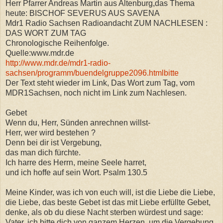
Herr Pfarrer Andreas Martin aus Altenburg,das Thema
heute: BISCHOF SEVERUS AUS SAVENA
Mdr1 Radio Sachsen Radioandacht ZUM NACHLESEN :
DAS WORT ZUM TAG
Chronologische Reihenfolge.
Quelle:www.mdr.de
http://www.mdr.de/mdr1-radio-
sachsen/programm/buendelgruppe2096.htmlbitte
Der Text steht wieder im Link, Das Wort zum Tag, vom
MDR1Sachsen, noch nicht im Link zum Nachlesen.
Gebet
Wenn du, Herr, Sünden anrechnen willst-
Herr, wer wird bestehen ?
Denn bei dir ist Vergebung,
das man dich fürchte.
Ich harre des Herrn, meine Seele harret,
und ich hoffe auf sein Wort. Psalm 130.5
Meine Kinder, was ich von euch will, ist die Liebe die Liebe,
die Liebe, das beste Gebet ist das mit Liebe erfüllte Gebet,
denke, als ob du diese Nacht sterben würdest und sage:
Vater, ich bitte dich von ganzem Herzen, um die Vergebung