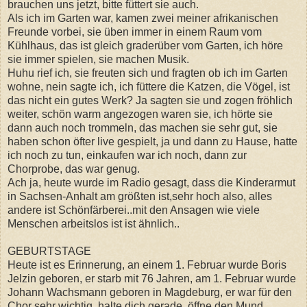
brauchen uns jetzt, bitte füttert sie auch.
Als ich im Garten war, kamen zwei meiner afrikanischen
Freunde vorbei, sie üben immer in einem Raum vom
Kühlhaus, das ist gleich graderüber vom Garten, ich höre
sie immer spielen, sie machen Musik.
Huhu rief ich, sie freuten sich und fragten ob ich im Garten
wohne, nein sagte ich, ich füttere die Katzen, die Vögel, ist
das nicht ein gutes Werk? Ja sagten sie und zogen fröhlich
weiter, schön warm angezogen waren sie, ich hörte sie
dann auch noch trommeln, das machen sie sehr gut, sie
haben schon öfter live gespielt, ja und dann zu Hause, hatte
ich noch zu tun, einkaufen war ich noch, dann zur
Chorprobe, das war genug.
Ach ja, heute wurde im Radio gesagt, dass die Kinderarmut
in Sachsen-Anhalt am größten ist,sehr hoch also, alles
andere ist Schönfärberei..mit den Ansagen wie viele
Menschen arbeitslos ist ist ähnlich..
GEBURTSTAGE
Heute ist es Erinnerung, an einem 1. Februar wurde Boris
Jelzin geboren, er starb mit 76 Jahren, am 1. Februar wurde
Johann Wachsmann geboren in Magdeburg, er war für den
Chor sehr wichtig, halte dich gerade, öffne den Mund,