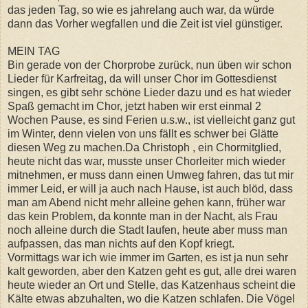
das jeden Tag, so wie es jahrelang auch war, da würde
dann das Vorher wegfallen und die Zeit ist viel günstiger.
MEIN TAG
Bin gerade von der Chorprobe zurück, nun üben wir schon
Lieder für Karfreitag, da will unser Chor im Gottesdienst
singen, es gibt sehr schöne Lieder dazu und es hat wieder
Spaß gemacht im Chor, jetzt haben wir erst einmal 2
Wochen Pause, es sind Ferien u.s.w., ist vielleicht ganz gut
im Winter, denn vielen von uns fällt es schwer bei Glätte
diesen Weg zu machen.Da Christoph , ein Chormitglied,
heute nicht das war, musste unser Chorleiter mich wieder
mitnehmen, er muss dann einen Umweg fahren, das tut mir
immer Leid, er will ja auch nach Hause, ist auch blöd, dass
man am Abend nicht mehr alleine gehen kann, früher war
das kein Problem, da konnte man in der Nacht, als Frau
noch alleine durch die Stadt laufen, heute aber muss man
aufpassen, das man nichts auf den Kopf kriegt.
Vormittags war ich wie immer im Garten, es ist ja nun sehr
kalt geworden, aber den Katzen geht es gut, alle drei waren
heute wieder an Ort und Stelle, das Katzenhaus scheint die
Kälte etwas abzuhalten, wo die Katzen schlafen. Die Vögel