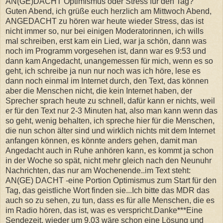
AN(GE)DACHT Optimismus oder Stress für den Tag?
Guten Abend, ich grüße euch herzlich am Mittwoch Abend,
ANGEDACHT zu hören war heute wieder Stress, das ist
nicht immer so, nur bei einigen Moderatorinnen, ich wills
mal schreiben, erst kam ein Lied, war ja schön, dann was
noch im Programm vorgesehen ist, dann war es 9:53 und
dann kam Angedacht, unangemessen für mich, wenn es so
geht, ich schreibe ja nun nur noch was ich höre, lese es
dann noch einmal im Internet durch, den Text, das können
aber die Menschen nicht, die kein Internet haben, der
Sprecher sprach heute zu schnell, dafür kann er nichts, weil
er für den Text nur 2-3 Minuten hat, also man kann wenn das
so geht, wenig behalten, ich spreche hier für die Menschen,
die nun schon älter sind und wirklich nichts mit dem Internet
anfangen können, es könnte anders gehen, damit man
Angedacht auch in Ruhe anhören kann, es kommt ja schon
in der Woche so spät, nicht mehr gleich nach den Neunuhr
Nachrichten, das nur am Wochenende..im Text steht:
AN(GE) DACHT -eine Portion Optimismus zum Start für den
Tag, das geistliche Wort finden sie...Ich bitte das MDR das
auch so zu sehen, zu tun, dass es für alle Menschen, die es
im Radio hören, das ist, was es verspricht.Danke***Eine
Sendezeit, wieder um 9.03 wäre schon eine Lösung und