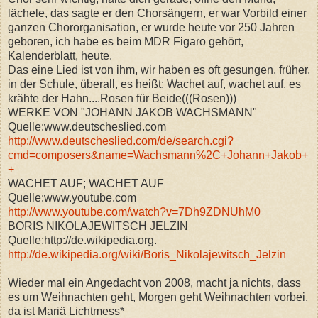
lächele, das sagte er den Chorsängern, er war Vorbild einer
ganzen Chororganisation, er wurde heute vor 250 Jahren
geboren, ich habe es beim MDR Figaro gehört,
Kalenderblatt, heute.
Das eine Lied ist von ihm, wir haben es oft gesungen, früher,
in der Schule, überall, es heißt: Wachet auf, wachet auf, es
krähte der Hahn....Rosen für Beide(((Rosen)))
WERKE VON "JOHANN JAKOB WACHSMANN"
Quelle:www.deutscheslied.com
http://www.deutscheslied.com/de/search.cgi?
cmd=composers&name=Wachsmann%2C+Johann+Jakob+
+
WACHET AUF; WACHET AUF
Quelle:www.youtube.com
http://www.youtube.com/watch?v=7Dh9ZDNUhM0
BORIS NIKOLAJEWITSCH JELZIN
Quelle:http://de.wikipedia.org.
http://de.wikipedia.org/wiki/Boris_Nikolajewitsch_Jelzin
Wieder mal ein Angedacht von 2008, macht ja nichts, dass
es um Weihnachten geht, Morgen geht Weihnachten vorbei,
da ist Mariä Lichtmess*