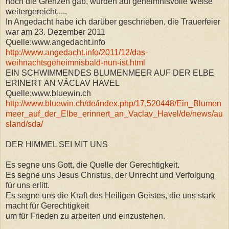
noch die Grenzen gab, wurden auf geheimnisvolle Weise
weitergereicht.....
In Angedacht habe ich darüber geschrieben, die Trauerfeier
war am 23. Dezember 2011
Quelle:www.angedacht.info
http://www.angedacht.info/2011/12/das-
weihnachtsgeheimnisbald-nun-ist.html
EIN SCHWIMMENDES BLUMENMEER AUF DER ELBE
ERINERT AN VÁCLAV HAVEL
Quelle:www.bluewin.ch
http://www.bluewin.ch/de/index.php/17,520448/Ein_Blumen
meer_auf_der_Elbe_erinnert_an_Vaclav_Havel/de/news/au
sland/sda/
DER HIMMEL SEI MIT UNS
Es segne uns Gott, die Quelle der Gerechtigkeit.
Es segne uns Jesus Christus, der Unrecht und Verfolgung
für uns erlitt.
Es segne uns die Kraft des Heiligen Geistes, die uns stark
macht für Gerechtigkeit
um für Frieden zu arbeiten und einzustehen.