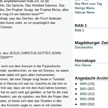
lls empfehlenswert finde ich, ist die
Das Wort zum Tag
hte, Die Sprüche, Das Hohelied Salomos, Das
Heilige Maria
ter, Der Prophet Jesaja, der Prophet Micha, alles
Vatican News
e mag ich am liebsten lesen****
efragt, was das Zeichen, der Fisch bedeutet,
len Autos sieht, es ist ursprünglich das
RAN 1
Christen..
RAN 1
Magdeburger Zw
Zwickmühle
öser, also JESUS CHRISTUS;GOTTES SOHN;
ÖSER****
Horoskope
Ihre Sterne
 noch von dem Konzert in der Pauluskirche
under, wunderschön, es war ein Genuss, es waren
lieder dabei mit ganz alten Instrumenten,
Angedacht-Archi
men, der eine Sänger singt heute in Turandot
ter in Dessau.Ich war mir Joachim,es hat hier so
►
2024
(125)
froh war, dass wir mit dem Auto fahren konnten,
►
2023
(307)
 hat es auch sehr gut gefallen, er hat für die zwei
►
2022
(312)
wärmt, wie sie spielten, wie flink die Finger über
►
2021
(269)
eten, er freute sich über das Strahlen in den
►
2020
(262)
des Konzerts sagte er, wenn er mit solchen