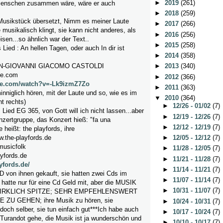
►
2019
(261)
 Menschen zusammen wäre, wäre er auch
►
2018
(259)
 Musikstück übersetzt, Nimm es meiner Laute
►
2017
(266)
 musikalisch klingt, sie kann nicht anderes, als
►
2016
(256)
isen...so ähnlich war der Text..
►
2015
(258)
Lied : An hellen Tagen, oder auch In dir ist
►
2014
(358)
N-GIOVANNI GIACOMO CASTOLDI
►
2013
(340)
be.com
►
2012
(366)
be.com/watch?v=-Lk9izmZ7Zo
►
2011
(363)
inniglich hören, mit der Laute und so, wie es im
▼
2010
(364)
ht rechts)
►
12/26 - 01/02
(7)
Lied EG 365, von Gott will ich nicht lassen...aber
►
12/19 - 12/26
(7)
zertgruppe, das Konzert hieß: "fa una
►
12/12 - 12/19
(7)
heißt: the playfords, ihre
w.the-playfords.de
►
12/05 - 12/12
(7)
musicfolk
►
11/28 - 12/05
(7)
yfords.de
►
11/21 - 11/28
(7)
yfords.de/
►
11/14 - 11/21
(7)
D von ihnen gekauft, sie hatten zwei Cds im
►
11/07 - 11/14
(7)
 hatte nur für eine Cd Geld mit, aber die MUSIK
►
10/31 - 11/07
(7)
WIRKLICH SPITZE; SEHR EMPFEHLENSWERT
ZU GEHEN; ihre Musik zu hören, sie
►
10/24 - 10/31
(7)
och selber, sie tun einfach gut***Ich habe auch
►
10/17 - 10/24
(7)
 Turandot gehe, die Musik ist ja wunderschön und
►
10/10 - 10/17
(7)