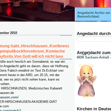
Angedacht Archiv ein
Besinnlichkeit
tember 2010
Angedacht durch
ffnung habt..Hirschhausen..Konferenz
chpimpulibockforcelorum..Komische
An(ge)dacht zum
ayfords.Von Gott will ich nicht lass
MDR Sachsen-Anhalt -
rüße euch herzlich am Sonnabend, es war ein
 in Angedacht geht es darum, dass wir Hoffnung
 Jens Fabich erwähnt im Text Dr.Eckhart von
ommt heute in der ARD, um 20.15, mit der
, wer es jetzt nicht sehen kann, kann es
 sehen..
HIRSCHHAUSEN, Medizinisches Kabarett
hausen.de
hhausen.com/
ER-HIRSCHHAUSEN-AKADEMIE-DIÄT
be.com
Kirchen in Deuts
be.com/watch?