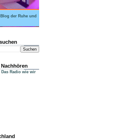
 Blog der Ruhe und
suchen
 Nachhören
 Das Radio wie wir
chland