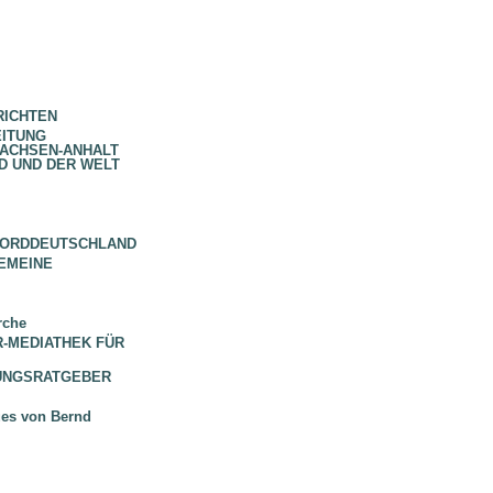
RICHTEN
EITUNG
SACHSEN-ANHALT
D UND DER WELT
NORDDEUTSCHLAND
EMEINE
rche
 BR-MEDIATHEK FÜR
HUNGSRATGEBER
ues von Bernd