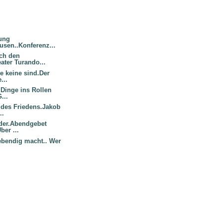
nung
usen..Konferenz...
rch den
ater Turando...
ie keine sind.Der
...
 Dinge ins Rollen
...
 des Friedens.Jakob
..
nder.Abendgebet
ber ...
lebendig macht.. Wer