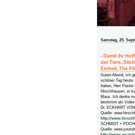
Samstag, 25. Sep
- Damit ihr Ho
der Tiere..Sti
Einheit..The Pl
Guten Abend, ich g
schöner Tag heute,
haben, Herr Pastor
Hirschhausen, er k
Maus..Ich denke mal
bestimmt als Video
Dr. ECKHART VON 
Quelle: www.hirsch
http://www.hirsc
SCHMIDT + POCH
Quelle: www.youtu
http://www.youtu