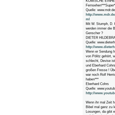
KOMISCHE EINHEIT
Fernsehen***Super*
Quelle: www.mdr.de
http://www.mdr.de
ml
Mit W. Stumph, D. H
werden immer die Be
Genscher ?
DIETER HILDEBR
Quelle: www.dieter
http://www.dieter
Wenn er Sendung ha
von Pölitz gehört, w
schlecht, Devise is
und Eberhard Cohrs
großen Fresse ! Übe
war noch Rolf Herric
haben***
Eberhard Cohrs
Quelle: www.youtu
http://www.youtu
Wenn ihr mal Zeit h
Bibel mal ganz zu le
Losungen, da gibt e