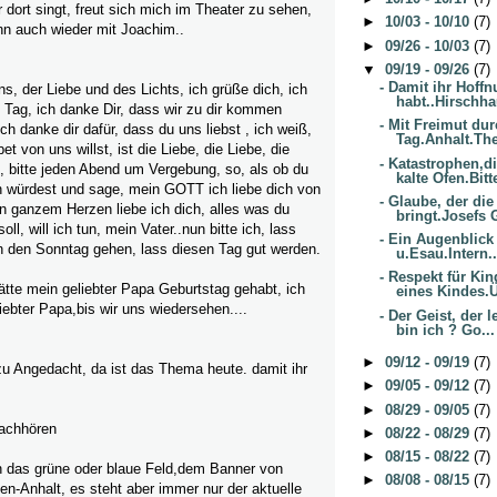
r dort singt, freut sich mich im Theater zu sehen,
►
10/03 - 10/10
(7)
nn auch wieder mit Joachim..
►
09/26 - 10/03
(7)
▼
09/19 - 09/26
(7)
- Damit ihr Hoff
s, der Liebe und des Lichts, ich grüße dich, ich
habt..Hirschha
n Tag, ich danke Dir, dass wir zu dir kommen
- Mit Freimut du
ch danke dir dafür, dass du uns liebst , ich weiß,
Tag.Anhalt.The
t von uns willst, ist die Liebe, die Liebe, die
- Katastrophen,d
, bitte jeden Abend um Vergebung, so, als ob du
kalte Ofen.Bitte
n würdest und sage, mein GOTT ich liebe dich von
- Glaube, der die
 ganzem Herzen liebe ich dich, alles was du
bringt.Josefs G
soll, will ich tun, mein Vater..nun bitte ich, lass
- Ein Augenblick
in den Sonntag gehen, lass diesen Tag gut werden.
u.Esau.Intern..
- Respekt für Ki
ätte mein geliebter Papa Geburtstag gehabt, ich
eines Kindes.Ü
iebter Papa,bis wir uns wiedersehen....
- Der Geist, der 
bin ich ? Go...
►
09/12 - 09/19
(7)
zu Angedacht, da ist das Thema heute. damit ihr
►
09/05 - 09/12
(7)
►
08/29 - 09/05
(7)
achhören
►
08/22 - 08/29
(7)
►
08/15 - 08/22
(7)
 in das grüne oder blaue Feld,dem Banner von
►
08/08 - 08/15
(7)
-Anhalt, es steht aber immer nur der aktuelle