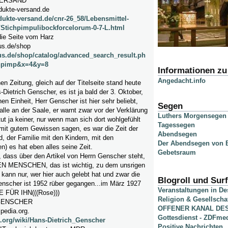
ERSAND
dukte-versand.de
dukte-versand.de/cnr-26_58/Lebensmittel-
/Stichpimpulibockforcelorum-0-7-L.html
 die Seite vom Harz
us.de/shop
us.de/shop/catalog/advanced_search_result.ph
hpimp&x=4&y=8
Informationen z
Angedacht.info
en Zeitung, gleich auf der Titelseite stand heute
-Dietrich Genscher, es ist ja bald der 3. Oktober,
en Einheit, Herr Genscher ist hier sehr beliebt,
Segen
alle an der Saale, er warnt zwar vor der Verklärung
Luthers Morgensegen
ut ja keiner, nur wenn man sich dort wohlgefühlt
Tagessegen
mit gutem Gewissen sagen, es war die Zeit der
Abendsegen
d, der Familie mit den Kindern, mit den
Der Abendsegen von B
n) es hat eben alles seine Zeit.
Gebetsraum
h, dass über den Artikel von Herrn Genscher steht,
MENSCHEN, das ist wichtig, zu dem unsrigen
n kann nur, wer hier auch gelebt hat und zwar die
Blogroll und Surf
Genscher ist 1952 rüber gegangen...im März 1927
Veranstaltungen in D
E FÜR IHN(((Rose)))
Religion & Gesellscha
GENSCHER
OFFENER KANAL DE
ipedia.org.
Gottesdienst - ZDFme
a.org/wiki/Hans-Dietrich_Genscher
Positive Nachrichten