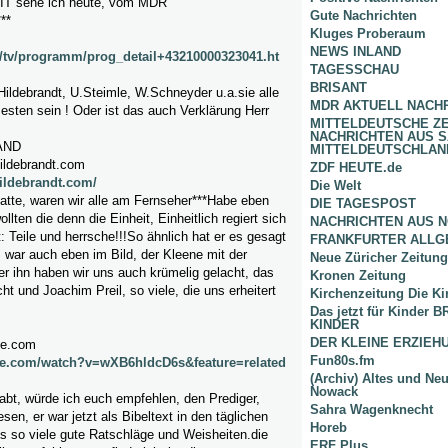
 sehe ich heute, vom MDR
Gute Nachrichten
**
Kluges Proberaum
NEWS INLAND
/tv/programm/prog_detail+43210000323041.ht
TAGESSCHAU
BRISANT
ildebrandt, U.Steimle, W.Schneyder u.a.sie alle
MDR AKTUELL NACH
sten sein ! Oder ist das auch Verklärung Herr
MITTELDEUTSCHE Z
NACHRICHTEN AUS 
AND
MITTELDEUTSCHLAN
hildebrandt.com
ZDF HEUTE.de
hildebrandt.com/
Die Welt
tte, waren wir alle am Fernseher***Habe eben
DIE TAGESPOST
ollten die denn die Einheit, Einheitlich regiert sich
NACHRICHTEN AUS 
t: Teile und herrsche!!!So ähnlich hat er es gesagt
FRANKFURTER ALLG
 war auch eben im Bild, der Kleene mit der
Neue Züricher Zeitung
r ihn haben wir uns auch krümelig gelacht, das
Kronen Zeitung
ht und Joachim Preil, so viele, die uns erheitert
Kirchenzeitung Die Ki
Das jetzt für Kinder
KINDER
DER KLEINE ERZIE
be.com
Fun80s.fm
be.com/watch?v=wXB6hldcD6s&feature=related
(Archiv) Altes und Ne
Nowack
abt, würde ich euch empfehlen, den Prediger,
Sahra Wagenknecht
sen, er war jetzt als Bibeltext in den täglichen
Horeb
s so viele gute Ratschläge und Weisheiten.die
ERF Plus