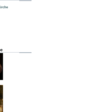
irche
be