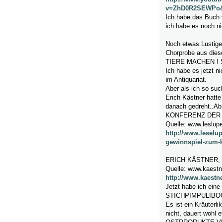
v=ZhD0R2SEWPo&f
Ich habe das Buc
ich habe es noch ni
Noch etwas Lustige
Chorprobe aus die
TIERE MACHEN !
Ich habe es jetzt n
im Antiquariat.
Aber als ich so s
Erich Kästner hatte
danach gedreht..Ab 
KONFERENZ DER 
Quelle: www.leslupe
http://www.leselup
gewinnspiel-zum-k
ERICH KÄSTNER, di
Quelle: www.kaestne
http://www.kaestn
Jetzt habe ich eine
STICHPIMPULIB
Es ist ein Kräuterli
nicht, dauert wohl e