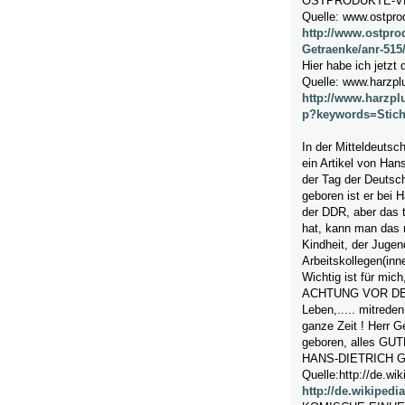
OSTPRODUKTE-V
Quelle: www.ostpro
http://www.ostpro
Getraenke/anr-515
Hier habe ich jetzt
Quelle: www.harzpl
http://www.harzpl
p?keywords=Stic
In der Mitteldeutsch
ein Artikel von Hans
der Tag der Deutsch
geboren ist er bei H
der DDR, aber das t
hat, kann man das 
Kindheit, der Jugen
Arbeitskollegen(inne
Wichtig ist für mic
ACHTUNG VOR DEN 
Leben,..... mitrede
ganze Zeit ! Herr 
geboren, alles GUT
HANS-DIETRICH 
Quelle:http://de.wik
http://de.wikipedi