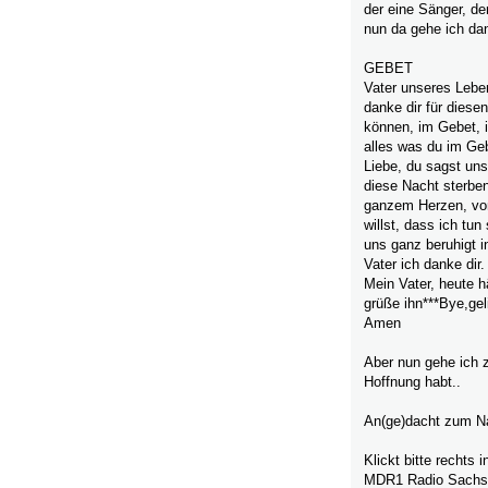
der eine Sänger, de
nun da gehe ich da
GEBET
Vater unseres Leben
danke dir für diese
können, im Gebet, i
alles was du im Gebe
Liebe, du sagst uns
diese Nacht sterbe
ganzem Herzen, von
willst, dass ich tun 
uns ganz beruhigt 
Vater ich danke dir.
Mein Vater, heute h
grüße ihn***Bye,gel
Amen
Aber nun gehe ich 
Hoffnung habt..
An(ge)dacht zum N
Klickt bitte rechts
MDR1 Radio Sachsen