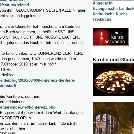
Angedacht
eature=related
Evangelische Landesk
h von ihm: GLÜCK KOMMT SELTEN ALLEIN, aber
Katholische Kirche
cht vollständig gelesen..
Freikirche
s, unser Chorleiter hat manchmal am Ende der
sem Buch vorgelesen, es heißt.LASST UNS
 SO SPRACH GOTT UND MUSSTE LACHEN..
icht gefunden das Buch im Internet..es ist schon
uchte fand ich das: DIE KONFERENZ DER TIERE,
 das geschrieben, 1949...nun wurde ein Film
Kirche und Glau
7.Oktober 2010 ist er im Kino***
TIERE
.de/blog
e.de/blog/2010/09/09/konferenz-der-tiere-
inostart/
e Konferenz der Tiere
rfuerkinder.net
erfuerkinder.net/konferenz.php
 Frage wisst ihr etwas mit dem Wort anzufangen,
OCKFORCELORUM
kör aus dem Harz, im Harzer Link finde ich ihn
twas. aber hier: