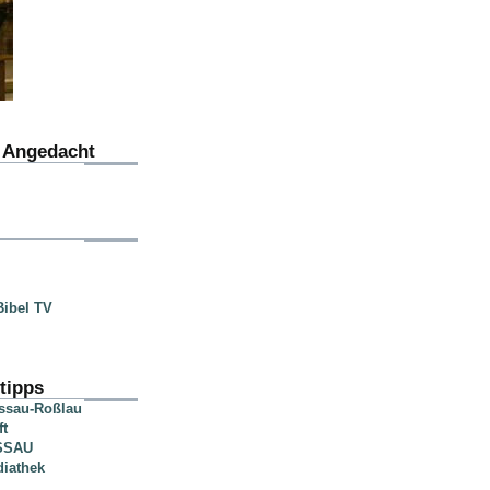
u Angedacht
ibel TV
tipps
essau-Roßlau
ft
SSAU
diathek