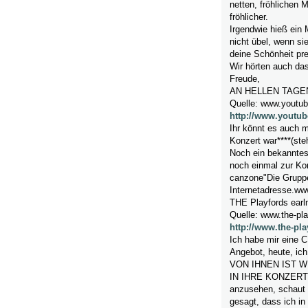
netten, fröhlichen
fröhlicher.
Irgendwie hieß ein
nicht übel, wenn sie
deine Schönheit pre
Wir hörten auch das 
Freude,
AN HELLEN TAGE
Quelle: www.youtu
http://www.youtu
Ihr könnt es auch m
Konzert war****(ste
Noch ein bekanntes 
noch einmal zur Kon
canzone"Die Gruppe 
Internetadresse.ww
THE Playfords earl
Quelle: www.the-pla
http://www.the-pla
Ich habe mir eine C
Angebot, heute, ich
VON IHNEN IST 
IN IHRE KONZERTE 
anzusehen, schaut d
gesagt, dass ich in