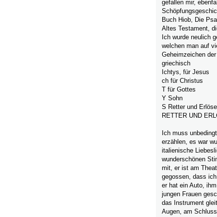
gefallen mir, ebenfa
Schöpfungsgeschic
Buch Hiob, Die Psal
Altes Testament, di
Ich wurde neulich g
welchen man auf vie
Geheimzeichen der 
griechisch
Ichtys, für Jesus
ch für Christus
T für Gottes
Y Sohn
S Retter und Erl
RETTER UND ERL
Ich muss unbedingt
erzählen, es war w
italienische Liebes
wunderschönen Stim
mit, er ist am Thea
gegossen, dass ich 
er hat ein Auto, ihm
jungen Frauen gesch
das Instrument gleit
Augen, am Schluss 