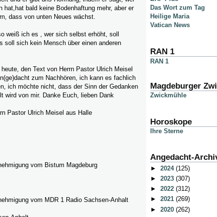
Das Wort zum Tag
 hat,hat bald keine Bodenhaftung mehr, aber er
Heilige Maria
ern, dass von unten Neues wächst.
Vatican News
 weiß ich es , wer sich selbst erhöht, soll
es soll sich kein Mensch über einen anderen
RAN 1
RAN 1
 heute, den Text von Herrn Pastor Ulrich Meisel
An(ge)dacht zum Nachhören, ich kann es fachlich
Magdeburger Zw
en, ich möchte nicht, dass der Sinn der Gedanken
Zwickmühle
llt wird von mir. Danke Euch, lieben Dank
n Pastor Ulrich Meisel aus Halle
Horoskope
Ihre Sterne
Angedacht-Archi
Genehmigung vom Bistum Magdeburg
►
2024
(125)
►
2023
(307)
►
2022
(312)
►
2021
(269)
Genehmigung vom MDR 1 Radio Sachsen-Anhalt
►
2020
(262)