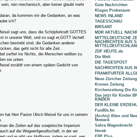
sein, rein mechanisch, aber keiner glaubt mehr
Gute Nachrichten
Kluges Proberaum
 daran, da kommen mir die Gedanken, an was
NEWS INLAND
aube ich?
TAGESSCHAU
BRISANT
 Meisel sagt uns, dass die Schöpferkraft GOTTES
MDR AKTUELL NACH
st in unserer Welt, und so sagt er,GOTT lächelt
MITTELDEUTSCHE Z
NACHRICHTEN AUS 
chen bestrebt sind, die Gedanken anderer
MITTELDEUTSCHLAN
cken, das geht nicht für alle Zeit..
ZDF HEUTE.de
l zerfiel ins Nichts, die Menschen wollten zu
Die Welt
ßen sie unten.
DIE TAGESPOST
Meisel erzählt von einem späten Gedicht von
NACHRICHTEN AUS 
r.
FRANKFURTER ALLG
Neue Züricher Zeitung
Kronen Zeitung
Kirchenzeitung Die Ki
Das jetzt für Kinder
KINDER
DER KLEINE ERZIE
Fun80s.fm
len hat Herr Pastor Ulrich Meisel für uns in seinem
(Archiv) Altes und Ne
Nowack
n.
Sahra Wagenknecht
 man die Zeilen auf das sowjetische Imperium
Horeb
uch auf die Wegwerfgesellschaft, in der wir
ERF Plus
tiert und er gibt uns Hoffnung, indem er sagt, wer