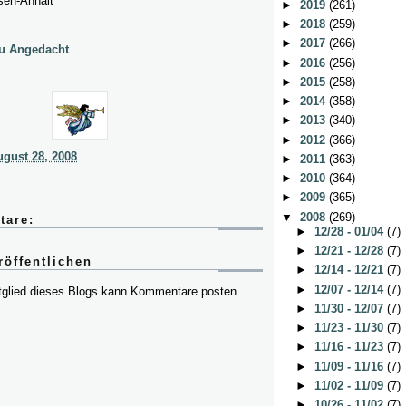
en-Anhalt
►
2019
(261)
►
2018
(259)
►
2017
(266)
u Angedacht
►
2016
(256)
►
2015
(258)
►
2014
(358)
►
2013
(340)
►
2012
(366)
gust 28, 2008
►
2011
(363)
►
2010
(364)
►
2009
(365)
▼
2008
(269)
tare:
►
12/28 - 01/04
(7)
►
12/21 - 12/28
(7)
öffentlichen
►
12/14 - 12/21
(7)
►
12/07 - 12/14
(7)
itglied dieses Blogs kann Kommentare posten.
►
11/30 - 12/07
(7)
►
11/23 - 11/30
(7)
►
11/16 - 11/23
(7)
►
11/09 - 11/16
(7)
►
11/02 - 11/09
(7)
►
10/26 - 11/02
(7)