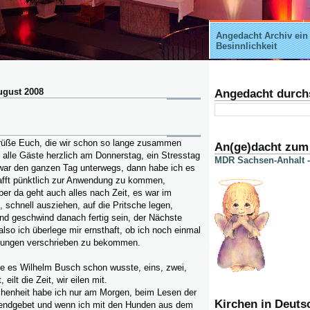
Angedacht Archiv ein
Besinnlichkeit
ugust 2008
Angedacht durch
rüße Euch, die wir schon so lange zusammen
An(ge)dacht zum
d alle Gäste herzlich am Donnerstag, ein Stresstag
MDR Sachsen-Anhalt -
 war den ganzen Tag unterwegs, dann habe ich es
fft pünktlich zur Anwendung zu kommen,
r da geht auch alles nach Zeit, es war im
, schnell ausziehen, auf die Pritsche legen,
nd geschwind danach fertig sein, der Nächste
also ich überlege mir ernsthaft, ob ich noch einmal
dungen verschrieben zu bekommen.
ie es Wilhelm Busch schon wusste, eins, zwei,
 eilt die Zeit, wir eilen mit.
henheit habe ich nur am Morgen, beim Lesen der
Kirchen in Deuts
endgebet und wenn ich mit den Hunden aus dem