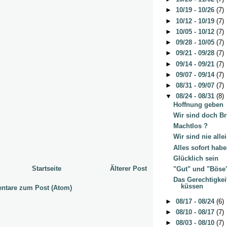
►
10/19 - 10/26
(7)
►
10/12 - 10/19
(7)
►
10/05 - 10/12
(7)
►
09/28 - 10/05
(7)
►
09/21 - 09/28
(7)
►
09/14 - 09/21
(7)
►
09/07 - 09/14
(7)
►
08/31 - 09/07
(7)
▼
08/24 - 08/31
(8)
Hoffnung geben
Wir sind doch Br
Machtlos ?
Wir sind nie alle
Alles sofort hab
Glücklich sein
Startseite
Älterer Post
"Gut" und "Böse
Das Gerechtigkei
küssen
tare zum Post (Atom)
►
08/17 - 08/24
(6)
►
08/10 - 08/17
(7)
►
08/03 - 08/10
(7)