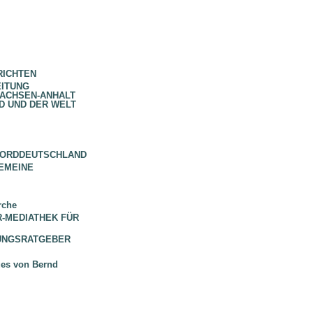
RICHTEN
EITUNG
SACHSEN-ANHALT
D UND DER WELT
NORDDEUTSCHLAND
EMEINE
rche
 BR-MEDIATHEK FÜR
HUNGSRATGEBER
ues von Bernd