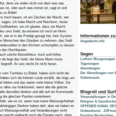
ut, denn sie reden nicht von dem was war,
s ist, oder auch was immer ist, sagt er und
u zu Babel.
nz hoch bauen, ist ein Zeichen der Macht, wer
ll sagen, ich habe Macht und Reichtum, heute
 Großbanken, wo ich glaube, dass sie Macht
lles ums Geld, da erinnere ich mich an Herrn
Informationen z
h, wie er in der Predigt gesagt hat, kein System
den Menschen den Glauben zu nehmen, das Geld
Angedacht.info
gliederzahlen in den Kirchen schrumpfen zu lassen
u den Hochbauten.
Segen
auch solche Betonklötze, hoch und höher,
Luthers Morgensegen
h da liegt das Geld, der kleine Mann muss
Tagessegen
 begreift: An uns reicht ihr nicht heran.
Abendsegen
Der Abendsegen von B
e vom Turmbau zu Babel, haben sich nicht die
Gebetsraum
 haben sich die kleinen Leute erzählt, die rings um
 lebten und das waren viele kleine Völker. Sie
 alles nur funktioniert, wenn alle die gleiche
Blogroll und Surf
alle dasselbe denken und alle auf ein Kommando
g die gleichen Parolen runterleiern.
Veranstaltungen in D
lebt, wie es ist, wenn man keine Meinungsfreiheit
Religion & Gesellscha
nabhängiges Denken haben darf, aber wir haben es
OFFENER KANAL DE
ich Meinungsvielfalt und Veränderungen nicht
Gottesdienst - ZDFme
n spricht vielleicht noch die Parolen nach, ohne
Positive Nachrichten