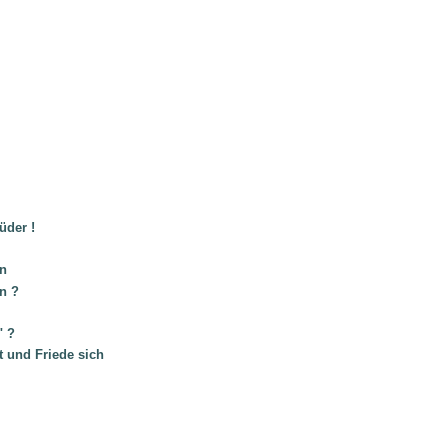
üder !
in
en ?
" ?
t und Friede sich