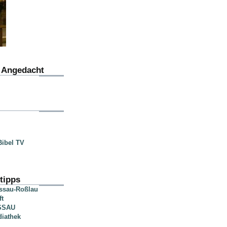
u Angedacht
ibel TV
tipps
essau-Roßlau
ft
SSAU
diathek