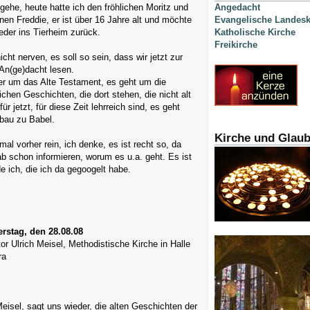
gehe, heute hatte ich den fröhlichen Moritz und
Angedacht
nen Freddie, er ist über 16 Jahre alt und möchte
Evangelische Landesk
eder ins Tierheim zurück.
Katholische Kirche
Freikirche
icht nerven, es soll so sein, dass wir jetzt zur
n(ge)dacht lesen.
er um das Alte Testament, es geht um die
ichen Geschichten, die dort stehen, die nicht alt
ür jetzt, für diese Zeit lehrreich sind, es geht
bau zu Babel.
Kirche und Glau
mal vorher rein, ich denke, es ist recht so, da
b schon informieren, worum es u.a. geht. Es ist
de ich, die ich da gegoogelt habe.
rstag, den 28.08.08
or Ulrich Meisel, Methodistische Kirche in Halle
ra
Meisel, sagt uns wieder, die alten Geschichten der