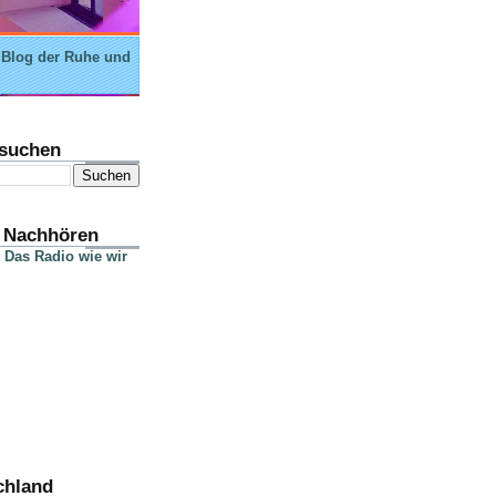
 Blog der Ruhe und
suchen
 Nachhören
 Das Radio wie wir
chland