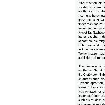
Bibel machen ihm M
sondern von dem, wa
erzählt vom Turmba
Hoch und höher, ga
ganz oben sitzt, wi
findet man das bei
haben, es geht ja a
Probst Dr. Nachtwei
hat es geschafft, 
schafft es, die Mit
Gehen wir wieder z
In Amerika stehen 
Wolkenkratzer, auc
aufblicken, damit er
Aber die Geschicht
Großen erzählt, die
die Großmacht Babel
erkannten auch, dass
Sprache sprechen, 
hören und es ständi
Nun wir haben es er
haben darf, kein u
auch erlebt, dass s
aufhalten lassen.Ma