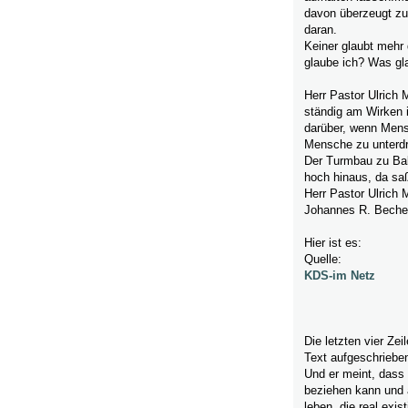
davon überzeugt zu 
daran.
Keiner glaubt mehr
glaube ich? Was gl
Herr Pastor Ulrich
ständig am Wirken i
darüber, wenn Mens
Mensche zu unterdrü
Der Turmbau zu Babe
hoch hinaus, da sa
Herr Pastor Ulrich 
Johannes R. Beche
Hier ist es:
Quelle:
KDS-im Netz
Die letzten vier Zei
Text aufgeschriebe
Und er meint, dass
beziehen kann und a
leben, die real exis