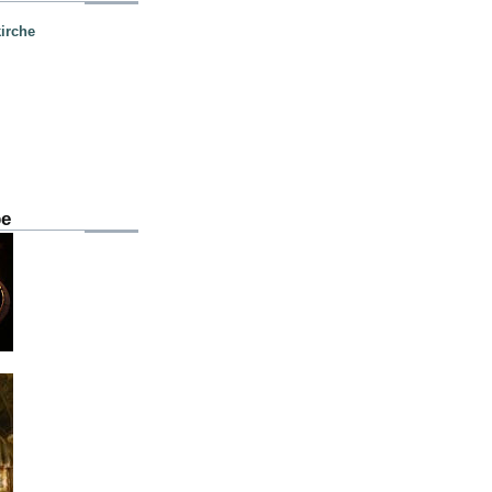
irche
be