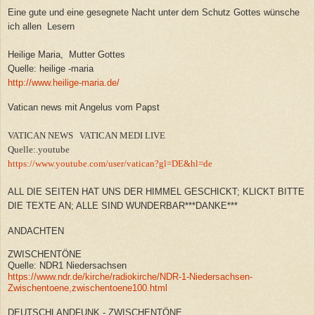
Eine gute und eine gesegnete Nacht unter dem Schutz Gottes wünsche
ich allen Lesern
Heilige Maria, Mutter Gottes
Quelle: heilige -maria
http://www.heilige-maria.de/
Vatican news mit Angelus vom Papst
VATICAN NEWS VATICAN MEDI LIVE
Quelle:.youtube
https://www.youtube.com/user/vatican?gl=DE&hl=de
ALL DIE SEITEN HAT UNS DER HIMMEL GESCHICKT; KLICKT BITTE
DIE TEXTE AN; ALLE SIND WUNDERBAR***DANKE***
ANDACHTEN
ZWISCHENTÖNE
Quelle: NDR1 Niedersachsen
https://www.ndr.de/kirche/radiokirche/NDR-1-Niedersachsen-
Zwischentoene,zwischentoene100.html
DEUTSCHLANDFUNK - ZWISCHENTÖNE