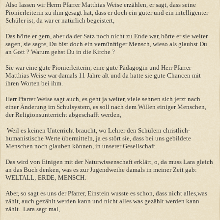
Also lassen wir Herrn Pfarrer Matthias Weise erzählen, er sagt, dass seine
Pionierleiterin zu ihm gesagt hat, dass er doch ein guter und ein intelligenter
Schüler ist, da war er natürlich begeistert,
Das hörte er gern, aber da der Satz noch nicht zu Ende war, hörte er sie weiter
sagen, sie sagte, Du bist doch ein vernünftiger Mensch, wieso als glaubst Du
an Gott ? Warum gehst Du in die Kirche ?
Sie war eine gute Pionierleiterin, eine gute Pädagogin und Herr Pfarrer
Matthias Weise war damals 11 Jahre alt und da hatte sie gute Chancen mit
ihren Worten bei ihm.
Herr Pfarrer Weise sagt auch, es geht ja weiter, viele sehnen sich jetzt nach
einer Änderung im Schulsystem, es soll nach dem Willen einiger Menschen,
der Religionsunterricht abgeschafft werden,
Weil es keinen Unterricht braucht, wo Lehrer den Schülern christlich-
humanistische Werte übermitteln, ja es stört sie, dass bei uns gebildete
Menschen noch glauben können, in unserer Gesellschaft.
Das wird von Einigen mit der Naturwissenschaft erklärt, o, da muss Lara gleich
an das Buch denken, was es zur Jugendweihe damals in meiner Zeit gab:
WELTALL; ERDE; MENSCH.
Aber, so sagt es uns der Pfarrer, Einstein wusste es schon, dass nicht alles,was
zählt, auch gezählt werden kann und nicht alles was gezählt werden kann
zählt.. Lara sagt mal,