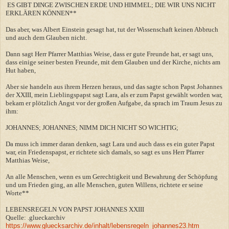
ES GIBT DINGE ZWISCHEN ERDE UND HIMMEL; DIE WIR UNS NICHT
ERKLÄREN KÖNNEN**
Das aber, was Albert Einstein gesagt hat, tut der Wissenschaft keinen Abbruch
und auch dem Glauben nicht.
Dann sagt Herr Pfarrer Matthias Weise, dass er gute Freunde hat, er sagt uns,
dass einige seiner besten Freunde, mit dem Glauben und der Kirche, nichts am
Hut haben,
Aber sie handeln aus ihrem Herzen heraus, und das sagte schon Papst Johannes
der XXIII, mein Lieblingspapst sagt Lara, als er zum Papst gewählt worden war,
bekam er plötzlich Angst vor der großen Aufgabe, da sprach im Traum Jesus zu
ihm:
JOHANNES; JOHANNES; NIMM DICH NICHT SO WICHTIG;
Da muss ich immer daran denken, sagt Lara und auch dass es ein guter Papst
war, ein Friedenspapst, er richtete sich damals, so sagt es uns Herr Pfarrer
Matthias Weise,
An alle Menschen, wenn es um Gerechtigkeit und Bewahrung der Schöpfung
und um Frieden ging, an alle Menschen, guten Willens, richtete er seine
Worte**
LEBENSREGELN VON PAPST JOHANNES XXIII
Quelle: .glueckarchiv
https://www.gluecksarchiv.de/inhalt/lebensregeln_johannes23.htm