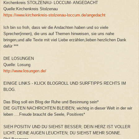
Kirchenkreis STOLZENAU- LOCCUM- ANGEDACHT
Quelle:Kirchenkreis Stolzenau
https://www.kirchenkreis-stolzenau-loccum.de/angedacht
Ich bin so froh, dass wir die Andachten haben und so viele
Sprecher(innen), die uns auf Themen hinweisen, sie uns nahe
bringen,und alle Texte mit viel Liebe erzählen,lieben herzlichen Dank
dafür ***
DIE LOSUNGEN
Quelle: Losung
http://www.losungen.de/
EINIGE LINKS - KLICK BLOGROLL UND SURFTIPPS RECHTS IM
BLOG.
Das Blog soll ein Blog der Ruhe und Besinnung sein*
DIE GUTEN NACHRICHTEN BLEIBEN; wichtig in dieser Welt in der wir
leben ....Freude braucht die Seele, Positives*
SIEH POSITIV UND DU SIEHST BESSER; DEIN HERZ IST VOLLER
LICHT; DEINE AUGEN LEUCHTEN; DU SIEHST MEHR SONNE.