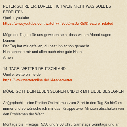
PETER SCHREIER; LORELEI. ICH WEIß NICHT WAS SOLL ES
BEDEUTEN
Quelle:.youtube
https://www.youtube.com/watch?v=9c8Ows3wRh0&feature=related
Möge der Tag so für uns gewesen sein, dass wir am Abend sagen
können
Der Tag hat mir gefallen, du hast ihn schön gemacht.
Nun schenke mir und allen auch eine gute Nacht.
Amen
14- TAGE -WETTER DEUTSCHLAND
Quelle: wetteronline.de
https://www.wetteronline.de/14-tage-wetter
MÖGE GOTT DEIN LEBEN SEGNEN UND DIR MIT LIEBE BEGEGNEN
An(ge)dacht – eine Portion Optimismus zum Start in den Tag.So hieß es
immer und so wünsche ich mir das, Knappe zwei Minuten abschalten von
den Problemen der Welt*
Montags bis Freitags 5:50 und 9:50 Uhr / Samstags.Sonntags und an