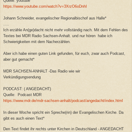
Quelle: youtube
https://www.youtube.com/watch?v=3XrzO6oDnhI
Johann Schneider, evangelischer Regionalbischof aus Halle*
.....
Ich erzähle An(ge)dacht nicht mehr vollständig nach. Mit dem Fehlen des
Textes bei MDR Radio Sachsen-Anhalt. und nur hören habe ich
Schwierigkeiten mit dem Nacherzählen.
Aber ich habe einen guten Link gefunden, für euch, zwar auch Podcast,
aber gut gemacht*
MDR SACHSEN-ANHALT -Das Radio wie wir
Verkündigungsendung
PODCAST: ( ANGEDACHT)
Quelle: Podcast MDR
https://www.mdr.de/mdr-sachsen-anhalt/podcast/angedacht/index.html
In dieser Woche spricht ein Spreche(rin) der Evangelischen Kirche.
Da
gibt es auch einen Text*
Den Text findet ihr rechts unter Kirchen in Deutschland - ANGEDACHT