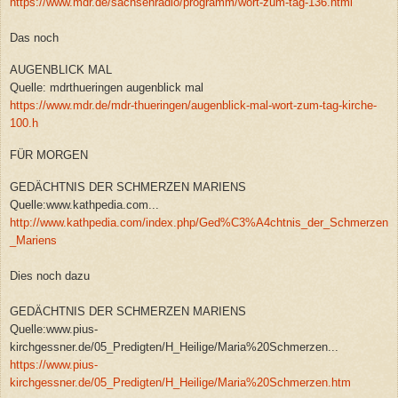
https://www.mdr.de/sachsenradio/programm/wort-zum-tag-136.html
Das noch
AUGENBLICK MAL
Quelle: mdrthueringen augenblick mal
https://www.mdr.de/mdr-thueringen/augenblick-mal-wort-zum-tag-kirche-
100.h
FÜR MORGEN
GEDÄCHTNIS DER SCHMERZEN MARIENS
Quelle:www.kathpedia.com...
http://www.kathpedia.com/index.php/Ged%C3%A4chtnis_der_Schmerzen
_Mariens
Dies noch dazu
GEDÄCHTNIS DER SCHMERZEN MARIENS
Quelle:www.pius-
kirchgessner.de/05_Predigten/H_Heilige/Maria%20Schmerzen...
https://www.pius-
kirchgessner.de/05_Predigten/H_Heilige/Maria%20Schmerzen.htm