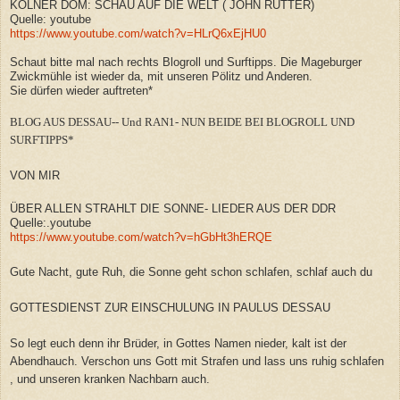
KÖLNER DOM: SCHAU AUF DIE WELT ( JOHN RUTTER)
Quelle: youtube
https://www.youtube.com/watch?v=HLrQ6xEjHU0
Schaut bitte mal nach rechts Blogroll und Surftipps. Die Mageburger
Zwickmühle ist wieder da, mit unseren Pölitz und Anderen.
Sie dürfen wieder auftreten*
BLOG AUS DESSAU-- Und RAN1- NUN BEIDE BEI BLOGROLL UND
SURFTIPPS*
VON MIR
ÜBER ALLEN STRAHLT DIE SONNE- LIEDER AUS DER DDR
Quelle:.youtube
https://www.youtube.com/watch?v=hGbHt3hERQE
Gute Nacht, gute Ruh, die Sonne geht schon schlafen, schlaf auch du
GOTTESDIENST ZUR EINSCHULUNG IN PAULUS DESSAU
So legt euch denn ihr Brüder, in Gottes Namen nieder, kalt ist der
Abendhauch. Verschon uns Gott mit Strafen und lass uns ruhig schlafen
, und unseren kranken Nachbarn auch.