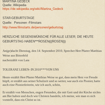
MARTINA GEDECK
Quelle:.Wikipedia
https://de.wikipedia.org/wiki/Martina_Gedeck
STAR-GEBURTSTAGE
Quelle: Personen -Filmstars
http://www.filmstarts.de/personen/geburtstag
HERZLICHE SEGENSWÜNSCHE FÜR ALLE LESER; DIE HEUTE
GEBURTSTAG HABEN***ROSEN(((ROSEN)))
An(ge)dacht Dienstag, den 14. September 2010, Sprecher Herr Pfarrer Matthias
Weise aus Bitterfeld
nacherzählt von Lara
TOLERANZ LEBEN- IN 2010***VON UNS
Heute erzählt Herr Pfarrer Matthias Weise so gut, dass mein Herz vor Freude
hüpft, er erzählt aus seiner Schulzeit und so weiter, war auch ein Pionier, hatte
auch eine Pionierleiterin, wie ich auch, schön,
Er erzählt von Menschen, engen Freunden, die mit Gott und der Kirche nichts
am Hut haben und doch wie Christen handeln, ich meine, wie man es sich
vorstellt, dass ein Christ so ist..