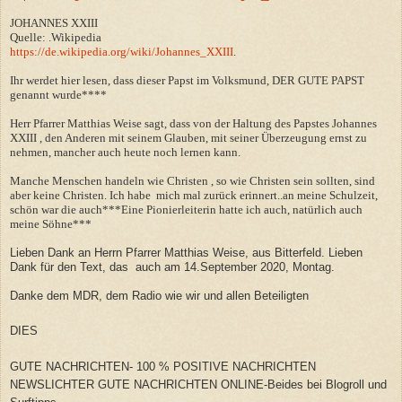
JOHANNES XXIII
Quelle: .Wikipedia
https://de.wikipedia.org/wiki/Johannes_XXIII
.
Ihr werdet hier lesen, dass dieser Papst im Volksmund, DER GUTE PAPST
genannt wurde****
Herr Pfarrer Matthias Weise sagt, dass von der Haltung des Papstes Johannes
XXIII , den Anderen mit seinem Glauben, mit seiner Überzeugung ernst zu
nehmen, mancher auch heute noch lernen kann.
Manche Menschen handeln wie Christen , so wie Christen sein sollten, sind
aber keine Christen. Ich habe mich mal zurück erinnert..an meine Schulzeit,
schön war die auch***Eine Pionierleiterin hatte ich auch, natürlich auch
meine Söhne***
Lieben Dank an Herrn Pfarrer Matthias Weise, aus Bitterfeld. Lieben
Dank für den Text, das auch am 14.September 2020, Montag.
Danke dem MDR, dem Radio wie wir und allen Beteiligten
DIES
GUTE NACHRICHTEN- 100 % POSITIVE NACHRICHTEN
NEWSLICHTER GUTE NACHRICHTEN ONLINE-Beides bei Blogroll und