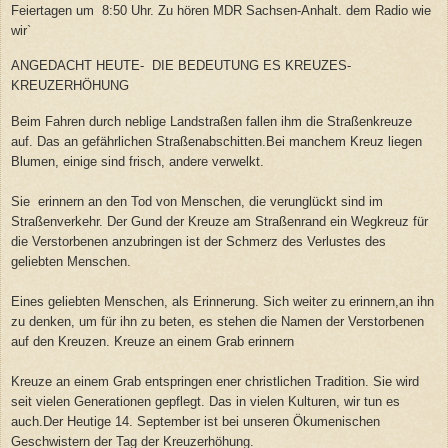
Feiertagen um 8:50 Uhr. Zu hören MDR Sachsen-Anhalt. dem Radio wie
wir`
ANGEDACHT HEUTE-
DIE BEDEUTUNG ES KREUZES-
KREUZERHÖHUNG
Beim Fahren durch neblige Landstraßen fallen ihm die Straßenkreuze
auf. Das an gefährlichen Straßenabschitten.Bei manchem Kreuz liegen
Blumen, einige sind frisch, andere verwelkt.
Sie erinnern an den Tod von Menschen, die verunglückt sind im
Straßenverkehr. Der Gund der Kreuze am Straßenrand ein Wegkreuz für
die Verstorbenen anzubringen ist der Schmerz des Verlustes des
geliebten Menschen.
Eines geliebten Menschen, als Erinnerung. Sich weiter zu erinnern,an ihn
zu denken, um für ihn zu beten, es stehen die Namen der Verstorbenen
auf den Kreuzen. Kreuze an einem Grab erinnern
Kreuze an einem Grab entspringen ener christlichen Tradition. Sie wird
seit vielen Generationen gepflegt. Das in vielen Kulturen, wir tun es
auch.Der Heutige 14. September ist bei unseren Ökumenischen
Geschwistern der Tag der Kreuzerhöhung.