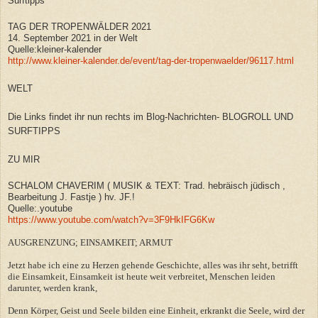
Surftipps
TAG DER TROPENWÄLDER 2021
14. September 2021 in der Welt
Quelle:kleiner-kalender
http://www.kleiner-kalender.de/event/tag-der-tropenwaelder/96117.html
WELT
Die Links findet ihr nun rechts im Blog-Nachrichten- BLOGROLL UND
SURFTIPPS
ZU MIR
SCHALOM CHAVERIM ( MUSIK & TEXT: Trad. hebräisch jüdisch ,
Bearbeitung J. Fastje ) hv. JF.!
Quelle:.youtube
https://www.youtube.com/watch?v=3F9HkIFG6Kw
AUSGRENZUNG; EINSAMKEIT; ARMUT
Jetzt habe ich eine zu Herzen gehende Geschichte, alles was ihr seht, betrifft
die Einsamkeit, Einsamkeit ist heute weit verbreitet, Menschen leiden
darunter, werden krank,
Denn Körper, Geist und Seele bilden eine Einheit, erkrankt die Seele, wird der