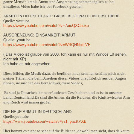
ganze Mensch krank, Armut und Ausgrenzung nehmen täglich zu bei
uns,dieses Video habe ich bei Facebook gesehen.
ARMUT IN DEUTSCHLAND : GROßE REGIONALE UNTERSCHIEDE
Quelle:.youtube
https://www.youtube.com/watch?v=7aicQXCnuxo
AUSGRENZUNG; EINSAMKEIT; ARMUT
Quelle:,youtube
https://www.youtube.com/watch?v=WRQHNbiiLVE
( Das Video ist glaube von 2008. Ich kann es nur mit Windos 10 sehen,
nicht mit XP)
Ich habe es mir angesehen.
Diese Bilder, die Musik dazu, sie berühren mich sehr, ich schäme mich nicht
meiner Tränen, die beim Ansehen dieser Videos unaufhörlich aus den Augen
rinnen, sie machen das Herz schwer, diese Videos,
Es sind ja Tatsachen, keine erfundenen Geschichten und es ist in unserem
Land, Deutschland.Da sind die Armen, da die Reichen, die Kluft zwischen Arm
und Reich wird immer größer.
DIE NEUE ARMUT IN DEUTSCHLAND
Quelle:youtube
https://www.youtube.com/watch?v=yz1_pnzKVXE
Hier kommt es nicht so sehr auf die Bilder an, obwohl man sieht, dass da kaum