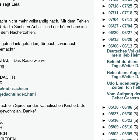
r sagt Lara
►
07/18 - 07/25
(5)
►
07/11 - 07/18
(5)
►
07/04 - 07/11
(6)
acht nicht mehr vollständig nach. Mit dem Fehlen
►
06/27 - 07/04
(5)
 Radio Sachsen-Anhalt. und nur hören habe ich
t dem Nacherzählen.
►
06/20 - 06/27
(5)
►
06/13 - 06/20
(5)
 guten Link gefunden, für euch, zwar auch
▼
06/06 - 06/13
(5)
gemacht*
Deutsches Volks
mein lieb Heim
LT -Das Radio wie wir
Befiehl du deine 
Tage-Wetter D.
ng
Hebe deine Augen
Tage-Wetter D.
EDACHT)
DR
Udo Lindenberg-
Zeiten. Ich helf
de/mdr-sachsen-
Vom Aufgang de
gedacht/index.html
Gebet.Gestern.
ach ein Sprecher der Katholischen Kirche.Bitte
►
05/30 - 06/06
(5)
e gewohnt an. Danke*
►
05/23 - 05/30
(5)
►
05/16 - 05/23
(5)
S.
►
05/09 - 05/16
(5)
H
ICH
►
05/02 - 05/09
(5)
FRIEDEN