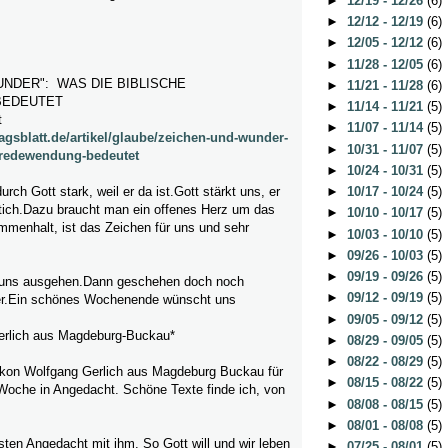
►
12/19 - 12/26
(6)
►
12/12 - 12/19
(6)
►
12/05 - 12/12
(6)
►
11/28 - 12/05
(6)
UNDER": WAS DIE BIBLISCHE
►
11/21 - 11/28
(6)
BEDEUTET
►
11/14 - 11/21
(5)
t
►
11/07 - 11/14
(5)
agsblatt.de/artikel/glaube/zeichen-und-wunder-
►
10/31 - 11/07
(5)
-redewendung-bedeutet
►
10/24 - 10/31
(5)
ch Gott stark, weil er da ist.Gott stärkt uns, er
►
10/17 - 10/24
(5)
Stich.Dazu braucht man ein offenes Herz um das
►
10/10 - 10/17
(5)
menhalt, ist das Zeichen für uns und sehr
►
10/03 - 10/10
(5)
►
09/26 - 10/03
(5)
►
09/19 - 09/26
(5)
 uns ausgehen.Dann geschehen doch noch
►
09/12 - 09/19
(5)
r.Ein schönes Wochenende wünscht uns
►
09/05 - 09/12
(5)
erlich aus Magdeburg-Buckau*
►
08/29 - 09/05
(5)
►
08/22 - 08/29
(5)
kon Wolfgang Gerlich aus Magdeburg Buckau für
►
08/15 - 08/22
(5)
 Woche in Angedacht. Schöne Texte finde ich, von
►
08/08 - 08/15
(5)
►
08/01 - 08/08
(5)
ten Angedacht mit ihm. So Gott will und wir leben
►
07/25 - 08/01
(5)