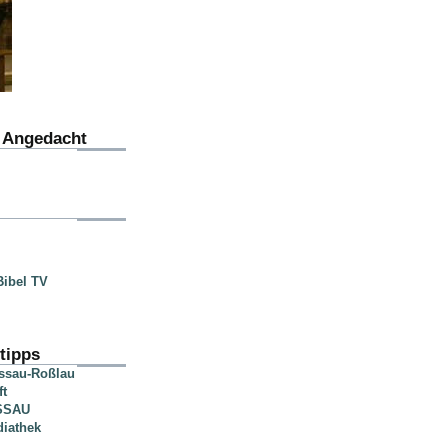
u Angedacht
ibel TV
tipps
essau-Roßlau
ft
SSAU
diathek