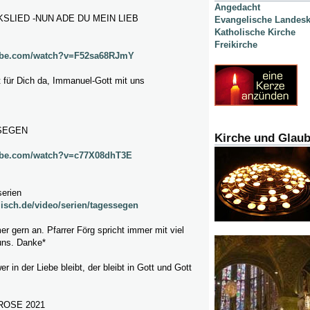
Angedacht
SLIED -NUN ADE DU MEIN LIEB
Evangelische Landesk
Katholische Kirche
Freikirche
tube.com/watch?v=F52sa68RJmY
st für Dich da, Immanuel-Gott mit uns
SEGEN
Kirche und Glau
ube.com/watch?v=c77X08dhT3E
serien
lisch.de/video/serien/tagessegen
mer gern an. Pfarrer Förg spricht immer mit viel
uns. Danke*
wer in der Liebe bleibt, der bleibt in Gott und Gott
ROSE 2021