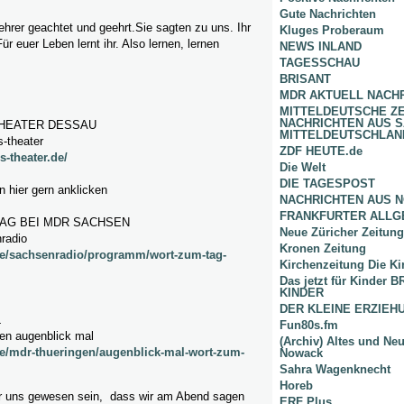
Gute Nachrichten
hrer geachtet und geehrt.Sie sagten zu uns. Ihr
Kluges Proberaum
Für euer Leben lernt ihr. Also lernen, lernen
NEWS INLAND
TAGESSCHAU
BRISANT
MDR AKTUELL NACH
MITTELDEUTSCHE Z
NACHRICHTEN AUS 
THEATER DESSAU
MITTELDEUTSCHLAN
s-theater
ZDF HEUTE.de
s-theater.de/
Die Welt
DIE TAGESPOST
 hier gern anklicken
NACHRICHTEN AUS 
FRANKFURTER ALLG
AG BEI MDR SACHSEN
Neue Züricher Zeitung
radio
Kronen Zeitung
de/sachsenradio/programm/wort-zum-tag-
Kirchenzeitung Die Ki
Das jetzt für Kinder
KINDER
DER KLEINE ERZIE
L
Fun80s.fm
gen augenblick mal
(Archiv) Altes und Ne
e/mdr-thueringen/augenblick-mal-wort-zum-
Nowack
Sahra Wagenknecht
Horeb
r uns gewesen sein, dass wir am Abend sagen
ERF Plus