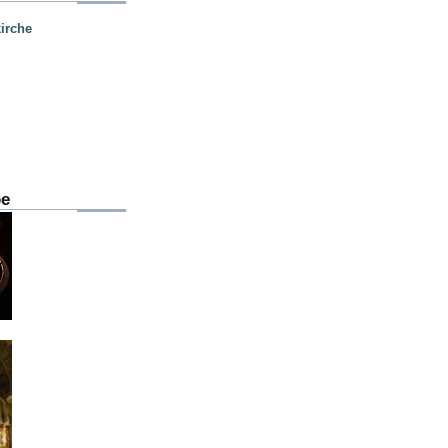
irche
be