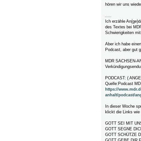
hören wir uns wiede
.....
Ich erzähle An(ge)d
des Textes bei MDR
Schwierigkeiten mi
Aber ich habe einen
Podcast, aber gut 
MDR SACHSEN-ANHA
Verkündigungsendu
PODCAST: ( ANG
Quelle:Podcast M
https://www.mdr.
anhalt/podcast/an
In dieser Woche spr
klickt die Links wi
GOTT SEI MIT UN
GOTT SEGNE DIC
GOTT SCHÜTZE D
GOTT GEBE DIR 