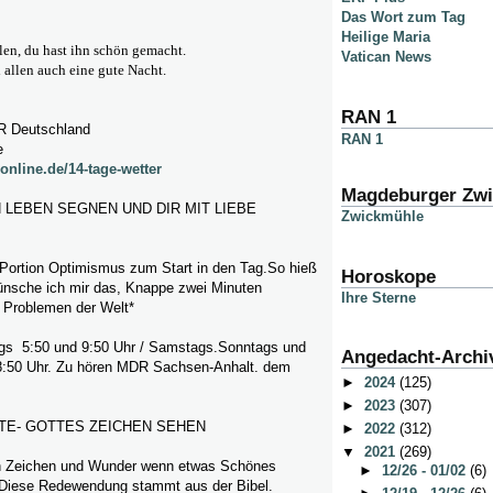
Das Wort zum Tag
Heilige Maria
llen, du hast ihn schön gemacht.
Vatican News
allen auch eine gute Nacht.
RAN 1
 Deutschland
RAN 1
e
online.de/14-tage-wetter
Magdeburger Zw
 LEBEN SEGNEN UND DIR MIT LIEBE
Zwickmühle
 Portion Optimismus zum Start in den Tag.So hieß
Horoskope
nsche ich mir das, Knappe zwei Minuten
Ihre Sterne
 Problemen der Welt*
gs 5:50 und 9:50 Uhr / Samstags.Sonntags und
Angedacht-Archi
8:50 Uhr. Zu hören MDR Sachsen-Anhalt. dem
►
2024
(125)
►
2023
(307)
TE-
GOTTES ZEICHEN SEHEN
►
2022
(312)
▼
2021
(269)
 Zeichen und Wunder wenn etwas Schönes
►
12/26 - 01/02
(6)
.Diese Redewendung stammt aus der Bibel.