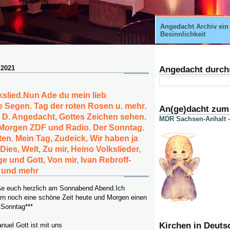
Angedacht Archiv ein
Besinnlichkeit
 2021
Angedacht durch
slied.Nun Ade du mein lieb
e Segen. Tag der roten Rosen u. mehr.
An(ge)dacht zum
 D. Angedacht, Gottes Zeichen sehen.
MDR Sachsen-Anhalt -
 Morgen ZDF und Radio. Der Sonntag.
en. Mein Tag, Zudeick, Wir haben ja
ies, Welt, Zu mir, Heino Volkslieder,
e und Gott, Von mir, Ivan Rebroff-
 und mehr
rüße euch herzlich am Sonnabend Abend.Ich
rn noch eine schöne Zeit heute und Morgen einen
 Sonntag***
Kirchen in Deuts
nuel Gott ist mit uns