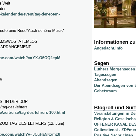
r Welt
nder
-kalender.de/event/tag-der-roten-
heute eine Rose*Auch schöne Musik*
Informationen z
AMSWEG: ATEMLOS
RARRANGEMENT
Angedacht.info
tube.com/watch?v=YX-O6OQ2cpM
Segen
Luthers Morgensegen
Tagessegen
S
Abendsegen
Der Abendsegen von B
Gebetsraum
 -IN DER DDR
/tag-des-lehrers
Blogroll und Surf
/zeitreise/tag-des-lehrers-100.html
Veranstaltungen in D
Religion & Gesellscha
ZUM TAG DES LEHRERS (12. Juni)
OFFENER KANAL DE
Gottesdienst - ZDFme
tube.com/watch?v=JCuHaNKxmz8
Positive Nachrichten