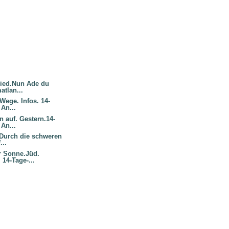
lied.Nun Ade du
atlan...
Wege. Infos. 14-
 An...
 auf. Gestern.14-
 An...
Durch die schweren
...
r Sonne.Jüd.
 14-Tage-...