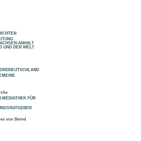
RICHTEN
EITUNG
SACHSEN-ANHALT
D UND DER WELT
NORDDEUTSCHLAND
EMEINE
rche
 BR-MEDIATHEK FÜR
HUNGSRATGEBER
ues von Bernd