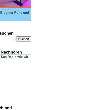
 Blog der Ruhe und
suchen
 Nachhören
 Das Radio wie wir
chland