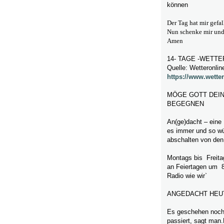
können
Der Tag hat mir gefa
Nun schenke mir und 
Amen
14- TAGE -WETTER
Quelle: Wetteronlin
https://www.wetter
MÖGE GOTT DEIN
BEGEGNEN
An(ge)dacht – eine
es immer und so wü
abschalten von den
Montags bis Freita
an Feiertagen um 
Radio wie wir`
ANGEDACHT HEU
Es geschehen noch
passiert, sagt man