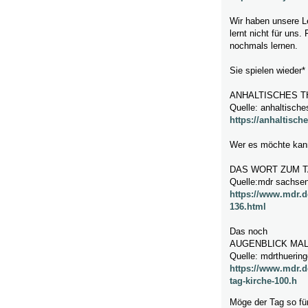
Wir haben unsere Le
lernt nicht für uns. 
nochmals lernen.
Sie spielen wieder*
ANHALTISCHES 
Quelle: anhaltische
https://anhaltische
Wer es möchte kann
DAS WORT ZUM T
Quelle:mdr sachsen
https://www.mdr.
136.html
Das noch
AUGENBLICK MA
Quelle: mdrthuerin
https://www.mdr.d
tag-kirche-100.h
Möge der Tag so fü