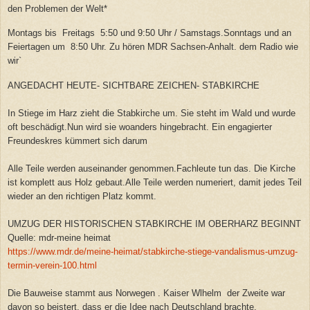
den Problemen der Welt*
Montags bis Freitags 5:50 und 9:50 Uhr / Samstags.Sonntags und an
Feiertagen um 8:50 Uhr. Zu hören MDR Sachsen-Anhalt. dem Radio wie
wir`
ANGEDACHT HEUTE- SICHTBARE ZEICHEN- STABKIRCHE
In Stiege im Harz zieht die Stabkirche um. Sie steht im Wald und wurde
oft beschädigt.Nun wird sie woanders hingebracht. Ein engagierter
Freundeskres kümmert sich darum
Alle Teile werden auseinander genommen.Fachleute tun das. Die Kirche
ist komplett aus Holz gebaut.Alle Teile werden numeriert, damit jedes Teil
wieder an den richtigen Platz kommt.
UMZUG DER HISTORISCHEN STABKIRCHE IM OBERHARZ BEGINNT
Quelle: mdr-meine heimat
https://www.mdr.de/meine-heimat/stabkirche-stiege-vandalismus-umzug-
termin-verein-100.html
Die Bauweise stammt aus Norwegen . Kaiser Wlhelm der Zweite war
davon so beistert, dass er die Idee nach Deutschland brachte.