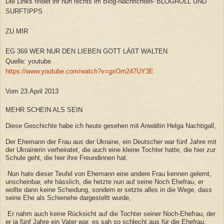
Die Links findet ihr nun rechts im Blog-Nachrichten- BLOGROLL UND
SURFTIPPS
ZU MIR
EG 369 WER NUR DEN LIEBEN GOTT LÄßT WALTEN
Quelle: youtube
https://www.youtube.com/watch?v=gxOm247UY3E
Vom 23.April 2013
MEHR SCHEIN ALS SEIN
Diese Geschichte habe ich heute gesehen mit Anwältin Helga Nachtigall,
Der Ehemann der Frau aus der Ukraine, ein Deutscher war fünf Jahre mit
der Ukrainerin verheiratet, die auch eine kleine Tochter hatte, die hier zur
Schule geht, die hier ihre Freundinnen hat.
Nun hate dieser Teufel von Ehemann eine andere Frau kennen gelernt,
unscheinbar, ehr hässlich, die hetzte nun auf seine Noch Ehefrau, er
wollte dann keine Scheidung, sondern er setzte alles in die Wege, dass
seine Ehe als Schienehe dargesteltt wurde,
Er nahm auch keine Rücksicht auf die Tochter seiner Noch-Ehefrau, der
er ja fünf Jahre ein Vater war, es sah so schlecht aus für die Ehefrau,