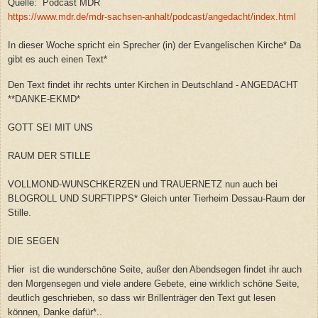
Quelle: Podcast MDR
https://www.mdr.de/mdr-sachsen-anhalt/podcast/angedacht/index.html
In dieser Woche spricht ein Sprecher (in) der Evangelischen Kirche*
Da
gibt es auch einen Text*
Den Text findet ihr rechts unter Kirchen in Deutschland - ANGEDACHT
**DANKE-EKMD*
GOTT SEI MIT UNS
RAUM DER STILLE
VOLLMOND-WUNSCHKERZEN und TRAUERNETZ nun auch bei
BLOGROLL UND SURFTIPPS* Gleich unter Tierheim Dessau-Raum der
Stille.
DIE SEGEN
Hier ist die wunderschöne Seite, außer den Abendsegen findet ihr auch
den Morgensegen und viele andere Gebete, eine wirklich schöne Seite,
deutlich geschrieben, so dass wir Brillenträger den Text gut lesen
können, Danke dafür*..