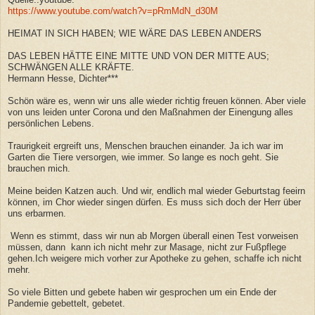
https://www.youtube.com/watch?v=pRmMdN_d30M
HEIMAT IN SICH HABEN; WIE WÄRE DAS LEBEN ANDERS
DAS LEBEN HÄTTE EINE MITTE UND VON DER MITTE AUS;
SCHWÄNGEN ALLE KRÄFTE.
Hermann Hesse, Dichter***
Schön wäre es, wenn wir uns alle wieder richtig freuen können. Aber viele
von uns leiden unter Corona und den Maßnahmen der Einengung alles
persönlichen Lebens.
Traurigkeit ergreift uns, Menschen brauchen einander. Ja ich war im
Garten die Tiere versorgen, wie immer. So lange es noch geht. Sie
brauchen mich.
Meine beiden Katzen auch. Und wir, endlich mal wieder Geburtstag feeirn
können, im Chor wieder singen dürfen. Es muss sich doch der Herr über
uns erbarmen.
Wenn es stimmt, dass wir nun ab Morgen überall einen Test vorweisen
müssen, dann kann ich nicht mehr zur Masage, nicht zur Fußpflege
gehen.Ich weigere mich vorher zur Apotheke zu gehen, schaffe ich nicht
mehr.
So viele Bitten und gebete haben wir gesprochen um ein Ende der
Pandemie gebettelt, gebetet.