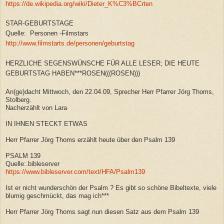
https://de.wikipedia.org/wiki/Dieter_K%C3%BCrten
STAR-GEBURTSTAGE
Quelle: Personen -Filmstars
http://www.filmstarts.de/personen/geburtstag
HERZLICHE SEGENSWÜNSCHE FÜR ALLE LESER; DIE HEUTE
GEBURTSTAG HABEN***ROSEN(((ROSEN)))
An(ge)dacht Mittwoch, den 22.04.09, Sprecher Herr Pfarrer Jörg Thoms,
Stolberg.
Nacherzählt von Lara
IN IHNEN STECKT ETWAS
Herr Pfarrer Jörg Thoms erzählt heute über den Psalm 139
PSALM 139
Quelle:.bibleserver
https://www.bibleserver.com/text/HFA/Psalm139
Ist er nicht wunderschön der Psalm ? Es gibt so schöne Bibeltexte, viele
blumig geschmückt, das mag ich***
Herr Pfarrer Jörg Thoms sagt nun diesen Satz aus dem Psalm 139