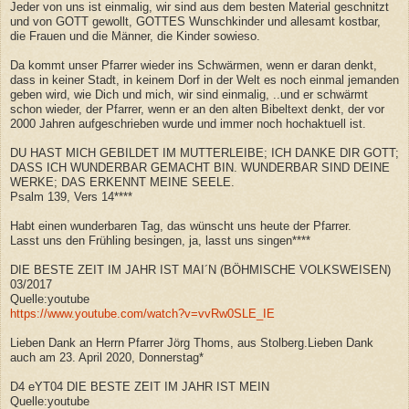
Jeder von uns ist einmalig, wir sind aus dem besten Material geschnitzt
und von GOTT gewollt, GOTTES Wunschkinder und allesamt kostbar,
die Frauen und die Männer, die Kinder sowieso.
Da kommt unser Pfarrer wieder ins Schwärmen, wenn er daran denkt,
dass in keiner Stadt, in keinem Dorf in der Welt es noch einmal jemanden
geben wird, wie Dich und mich, wir sind einmalig, ..und er schwärmt
schon wieder, der Pfarrer, wenn er an den alten Bibeltext denkt, der vor
2000 Jahren aufgeschrieben wurde und immer noch hochaktuell ist.
DU HAST MICH GEBILDET IM MUTTERLEIBE; ICH DANKE DIR GOTT;
DASS ICH WUNDERBAR GEMACHT BIN. WUNDERBAR SIND DEINE
WERKE; DAS ERKENNT MEINE SEELE.
Psalm 139, Vers 14****
Habt einen wunderbaren Tag, das wünscht uns heute der Pfarrer.
Lasst uns den Frühling besingen, ja, lasst uns singen****
DIE BESTE ZEIT IM JAHR IST MAI´N (BÖHMISCHE VOLKSWEISEN)
03/2017
Quelle:youtube
https://www.youtube.com/watch?v=vvRw0SLE_IE
Lieben Dank an Herrn Pfarrer Jörg Thoms, aus Stolberg.Lieben Dank
auch am 23. April 2020, Donnerstag*
D4 eYT04 DIE BESTE ZEIT IM JAHR IST MEIN
Quelle:youtube