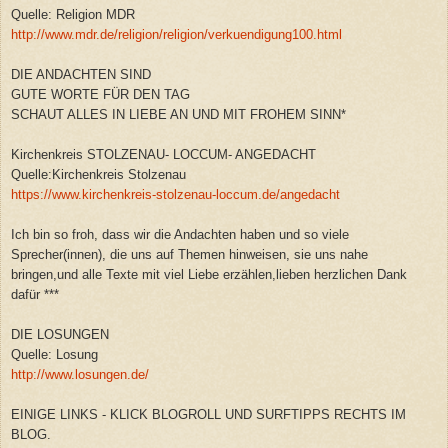
Quelle: Religion MDR
http://www.mdr.de/religion/religion/verkuendigung100.html
DIE ANDACHTEN SIND
GUTE WORTE FÜR DEN TAG
SCHAUT ALLES IN LIEBE AN UND MIT FROHEM SINN*
Kirchenkreis STOLZENAU- LOCCUM- ANGEDACHT
Quelle:Kirchenkreis Stolzenau
https://www.kirchenkreis-stolzenau-loccum.de/angedacht
Ich bin so froh, dass wir die Andachten haben und so viele
Sprecher(innen), die uns auf Themen hinweisen, sie uns nahe
bringen,und alle Texte mit viel Liebe erzählen,lieben herzlichen Dank
dafür ***
DIE LOSUNGEN
Quelle: Losung
http://www.losungen.de/
EINIGE LINKS - KLICK BLOGROLL UND SURFTIPPS RECHTS IM
BLOG.