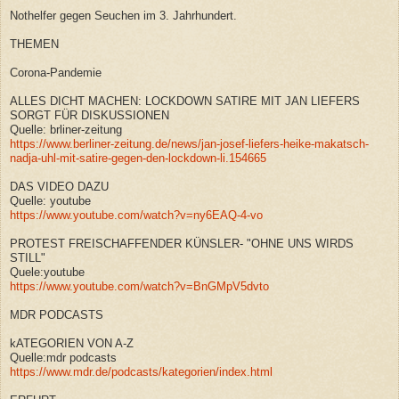
Nothelfer gegen Seuchen im 3. Jahrhundert.
THEMEN
Corona-Pandemie
ALLES DICHT MACHEN: LOCKDOWN SATIRE MIT JAN LIEFERS
SORGT FÜR DISKUSSIONEN
Quelle: brliner-zeitung
https://www.berliner-zeitung.de/news/jan-josef-liefers-heike-makatsch-
nadja-uhl-mit-satire-gegen-den-lockdown-li.154665
DAS VIDEO DAZU
Quelle: youtube
https://www.youtube.com/watch?v=ny6EAQ-4-vo
PROTEST FREISCHAFFENDER KÜNSLER- "OHNE UNS WIRDS
STILL"
Quele:youtube
https://www.youtube.com/watch?v=BnGMpV5dvto
MDR PODCASTS
kATEGORIEN VON A-Z
Quelle:mdr podcasts
https://www.mdr.de/podcasts/kategorien/index.html