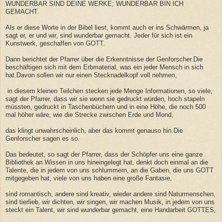
WUNDERBAR SIND DEINE WERKE; WUNDERBAR BIN ICH
GEMACHT.
Als er diese Worte in der Bibel liest, kommt auch er ins Schwärmen, ja
sagt er, er und wir, sind wunderbar gemacht. Jeder für sich ist ein
Kunstwerk, geschaffen von GOTT.
Dann berichtet der Pfarrer über die Erkenntnisse der Genforscher.Die
beschäftigen sich mit dem Erbmaterial, was ein jeder Mensch in sich
hat.Davon sollen wir nur einen Stecknadelkopf voll nehmen,
in diesem kleinen Teilchen stecken jede Menge Informationen, so viele,
sagt der Pfarrer, dass wir sie wenn sie gedruckt würden, hoch stapeln
müssten, gedruckt in Taschenbüchern und in eine Höhe, die noch 500
mal höher wäre, wie die Strecke zwischen Erde und Mond,
das klingt unwahrscheinlich, aber das kommt genauso hin.Die
Genforscher sagen es so.
Das bedeutet, so sagt der Pfarrer, dass der Schöpfer uns eine ganze
Bibliothek an Wissen in uns hineingelegt hat, denkt doch einmal an die
Talente, die in jedem von uns schlummern, an die Gaben, die uns GOTT
mitgegeben hat, viele von uns haben eine große Fantasie,
sind romantisch, andere sind kreativ, wieder andere sind Naturmenschen,
sind tierlieb, wir dichten, wir singen, wir machen Musik, in jedem von uns
steckt ein Talent, wir sind wunderbar gemacht, eine Handarbeit GOTTES,