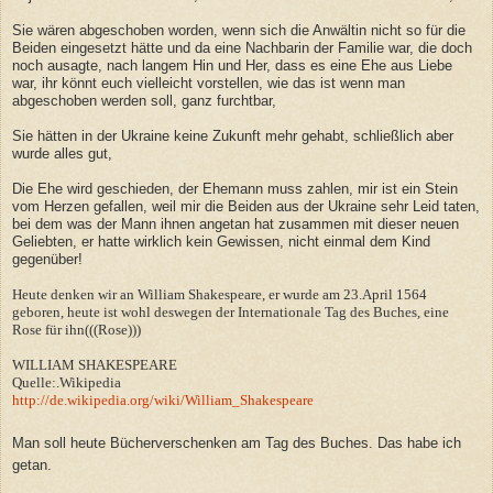
Sie wären abgeschoben worden, wenn sich die Anwältin nicht so für die
Beiden eingesetzt hätte und da eine Nachbarin der Familie war, die doch
noch ausagte, nach langem Hin und Her, dass es eine Ehe aus Liebe
war, ihr könnt euch vielleicht vorstellen, wie das ist wenn man
abgeschoben werden soll, ganz furchtbar,
Sie hätten in der Ukraine keine Zukunft mehr gehabt, schließlich aber
wurde alles gut,
Die Ehe wird geschieden, der Ehemann muss zahlen, mir ist ein Stein
vom Herzen gefallen, weil mir die Beiden aus der Ukraine sehr Leid taten,
bei dem was der Mann ihnen angetan hat zusammen mit dieser neuen
Geliebten, er hatte wirklich kein Gewissen, nicht einmal dem Kind
gegenüber!
Heute denken wir an William Shakespeare, er wurde am 23.April 1564
geboren, heute ist wohl deswegen der Internationale Tag des Buches, eine
Rose für ihn(((Rose)))
WILLIAM SHAKESPEARE
Quelle:.Wikipedia
http://de.wikipedia.org/wiki/William_Shakespeare
Man soll heute Bücherverschenken am Tag des Buches. Das habe ich
getan.