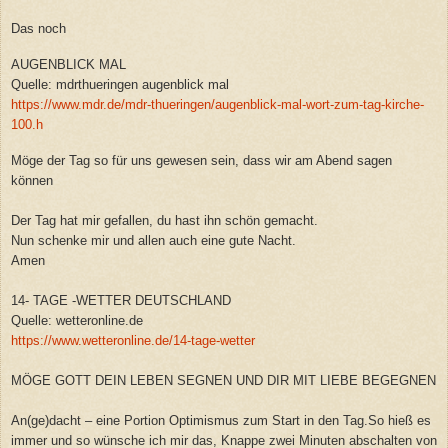
Das noch
AUGENBLICK MAL
Quelle: mdrthueringen augenblick mal
https://www.mdr.de/mdr-thueringen/augenblick-mal-wort-zum-tag-kirche-
100.h
Möge der Tag so für uns gewesen sein, dass wir am Abend sagen
können
Der Tag hat mir gefallen, du hast ihn schön gemacht.
Nun schenke mir und allen auch eine gute Nacht.
Amen
14- TAGE -WETTER DEUTSCHLAND
Quelle: wetteronline.de
https://www.wetteronline.de/14-tage-wetter
MÖGE GOTT DEIN LEBEN SEGNEN UND DIR MIT LIEBE BEGEGNEN
An(ge)dacht – eine Portion Optimismus zum Start in den Tag.So hieß es
immer und so wünsche ich mir das, Knappe zwei Minuten abschalten von