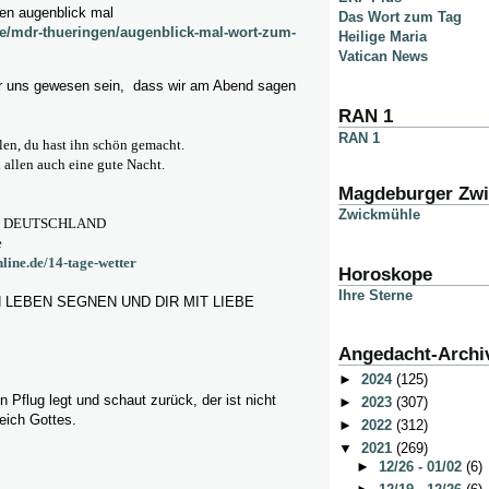
gen augenblick mal
Das Wort zum Tag
e/mdr-thueringen/augenblick-mal-wort-zum-
Heilige Maria
Vatican News
r uns gewesen sein, dass wir am Abend sagen
RAN 1
RAN 1
llen, du hast ihn schön gemacht.
allen auch eine gute Nacht.
Magdeburger Zw
Zwickmühle
R DEUTSCHLAND
e
line.de/14-tage-wetter
Horoskope
Ihre Sterne
 LEBEN SEGNEN UND DIR MIT LIEBE
Angedacht-Archi
►
2024
(125)
 Pflug legt und schaut zurück, der ist nicht
►
2023
(307)
eich Gottes.
►
2022
(312)
▼
2021
(269)
►
12/26 - 01/02
(6)