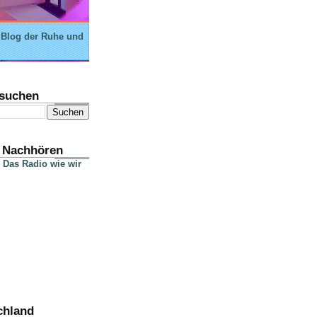
 Blog der Ruhe und
suchen
 Nachhören
 Das Radio wie wir
chland