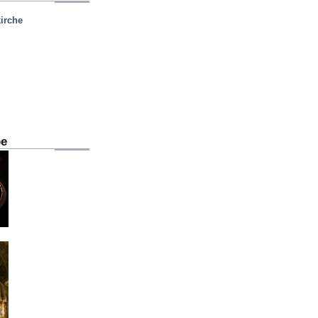
irche
be