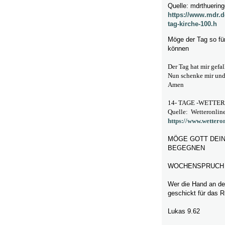
Quelle: mdrthuerin
https://www.mdr.d
tag-kirche-100.h
Möge der Tag so fü
können
Der Tag hat mir gefa
Nun schenke mir und 
Amen
14- TAGE -WETTE
Quelle:
Wetteronlin
https://www.wetteron
MÖGE GOTT DEIN
BEGEGNEN
WOCHENSPRUCH
Wer die Hand an den
geschickt für das R
Lukas 9.62