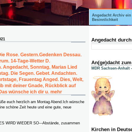
Angedacht Archiv ein
Besinnlichkeit
021
Angedacht durch
-Die Rose. Gestern.Gedenken Dessau.
rum. 14-Tage-Wetter D.
An(ge)dacht zum
 Angedacht, Sonntag, Marias Lied
MDR Sachsen-Anhalt -
tag. Die Segen. Gebet. Andachten.
rtstage, Frauentag Anged. Dies, Welt,
ib mit deiner Gnade, Rückblick auf
 Das wünsche ich dir u. mehr
rüße euch herzlich am Montag Abend.Ich wünsche
ine schöne Zeit heute und eine gute, neue
ES WIRD WIEDER SO---Abstände, zusammen
Kirchen in Deuts