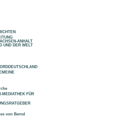
RICHTEN
EITUNG
SACHSEN-ANHALT
D UND DER WELT
NORDDEUTSCHLAND
EMEINE
rche
 BR-MEDIATHEK FÜR
HUNGSRATGEBER
ues von Bernd