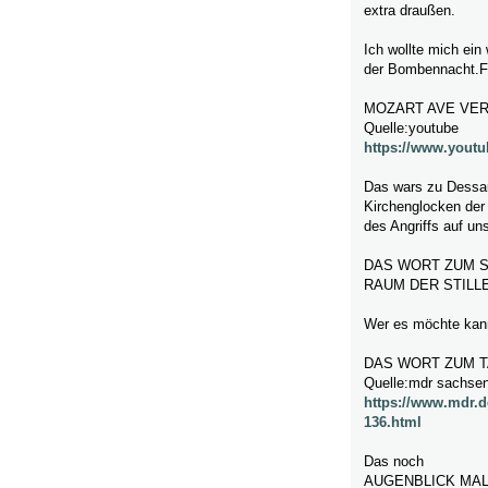
extra draußen.
Ich wollte mich ein
der Bombennacht.Fe
MOZART AVE VE
Quelle:youtube
https://www.yout
Das wars zu Dessau
Kirchenglocken der 
des Angriffs auf un
DAS WORT ZUM S
RAUM DER STILLE- 
Wer es möchte kann
DAS WORT ZUM T
Quelle:mdr sachsen
https://www.mdr.
136.html
Das noch
AUGENBLICK MA