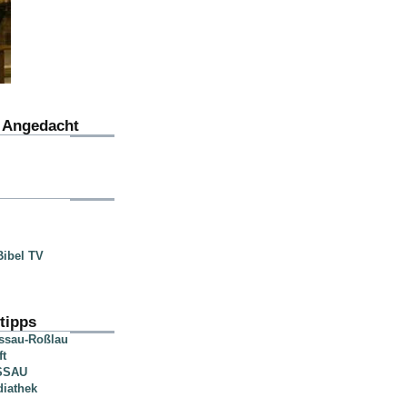
u Angedacht
ibel TV
tipps
essau-Roßlau
ft
SSAU
diathek