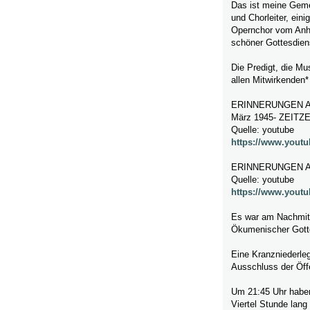
Das ist meine Gemei
und Chorleiter, ein
Opernchor vom Anha
schöner Gottesdien
Die Predigt, die M
allen Mitwirkenden*
ERINNERUNGEN A
März 1945- ZEIT
Quelle: youtube
https://www.you
ERINNERUNGEN A
Quelle: youtube
https://www.yout
Es war am Nachmitt
Ökumenischer Gotte
Eine Kranzniederleg
Ausschluss der Öff
Um 21:45 Uhr haben
Viertel Stunde lang 