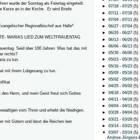
hren wurde der Sonntag als Feiertag eingeteilt.
►
07/18 - 07/25
(5)
e Kerze an in der Kirche . Er wird Briefe
►
07/11 - 07/18
(5)
►
07/04 - 07/11
(6)
vangelischer Regionalbischof aus Halle*
►
06/27 - 07/04
(5)
►
06/20 - 06/27
(5)
E- MARIAS LIED ZUM WELTFRAUENTAG
►
06/13 - 06/20
(5)
►
06/06 - 06/13
(5)
rauentag. Seid über 100 Jahren. Was hat das mit
►
05/30 - 06/06
(5)
ar nichts?
►
05/23 - 05/30
(5)
ria zu tun.
►
05/16 - 05/23
(5)
at mit ihrem Lobgesang zu tun.
►
05/09 - 05/16
(5)
►
05/02 - 05/09
(5)
ifikat
►
04/25 - 05/02
(5)
►
04/18 - 04/25
(5)
 den Herrn, und mein Geist freut sich Gottes
►
04/11 - 04/18
(5)
►
04/04 - 04/11
(5)
ewaltigen vom Thron und erhebt die Niedrigen.
►
03/28 - 04/04
(5)
►
03/21 - 03/28
(5)
 er mit Gütern und lässt die Reichen leer
►
03/14 - 03/21
(5)
▼
03/07 - 03/14
(5)
Andrea Jürgens-