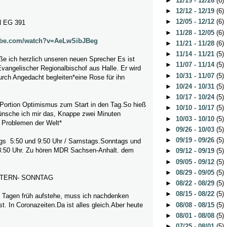
►
12/19 - 12/26
(6)
►
12/12 - 12/19
(6)
►
12/05 - 12/12
(6)
 EG 391
►
11/28 - 12/05
(6)
tube.com/watch?v=AeLwSibJBeg
►
11/21 - 11/28
(6)
►
11/14 - 11/21
(5)
ße ich herzlich unseren neuen Sprecher Es ist
►
11/07 - 11/14
(5)
vangelischer Regionalbischof aus Halle.
Er wird
►
10/31 - 11/07
(5)
rch Angedacht begleiten*eine Rose für ihn
►
10/24 - 10/31
(5)
►
10/17 - 10/24
(5)
 Portion Optimismus zum Start in den Tag.So hieß
►
10/10 - 10/17
(5)
nsche ich mir das, Knappe zwei Minuten
►
10/03 - 10/10
(5)
 Problemen der Welt*
►
09/26 - 10/03
(5)
►
09/19 - 09/26
(5)
gs 5:50 und 9:50 Uhr / Samstags.Sonntags und
8:50 Uhr. Zu hören MDR Sachsen-Anhalt. dem
►
09/12 - 09/19
(5)
►
09/05 - 09/12
(5)
►
08/29 - 09/05
(5)
TERN- SONNTAG
►
08/22 - 08/29
(5)
►
08/15 - 08/22
(5)
 Tagen früh aufstehe, muss ich nachdenken
►
08/08 - 08/15
(5)
st. In Coronazeiten.Da ist alles gleich.Aber heute
►
08/01 - 08/08
(5)
►
07/25 - 08/01
(5)