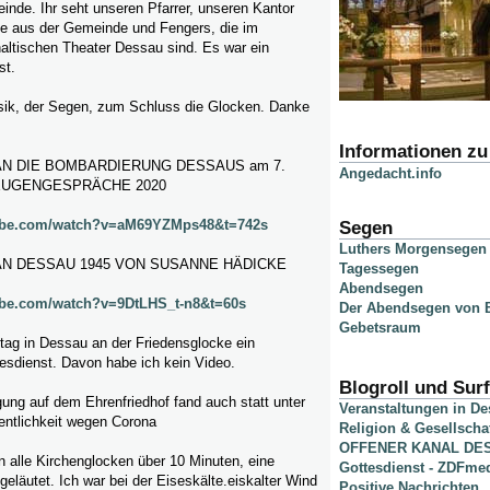
nde. Ihr seht unseren Pfarrer, unseren Kantor
ige aus der Gemeinde und Fengers, die im
ltischen Theater Dessau sind. Es war ein
st.
usik, der Segen, zum Schluss die Glocken. Danke
Informationen z
N DIE BOMBARDIERUNG DESSAUS am 7.
Angedacht.info
ZEUGENGESPRÄCHE 2020
tube.com/watch?v=aM69YZMps48&t=742s
Segen
Luthers Morgensegen
N DESSAU 1945 VON SUSANNE HÄDICKE
Tagessegen
Abendsegen
ube.com/watch?v=9DtLHS_t-n8&t=60s
Der Abendsegen von B
Gebetsraum
ag in Dessau an der Friedensglocke ein
sdienst. Davon habe ich kein Video.
Blogroll und Surf
ung auf dem Ehrenfriedhof fand auch statt unter
Veranstaltungen in D
entlichkeit wegen Corona
Religion & Gesellscha
OFFENER KANAL DE
 alle Kirchenglocken über 10 Minuten, eine
Gottesdienst - ZDFme
geläutet. Ich war bei der Eiseskälte.eiskalter Wind
Positive Nachrichten