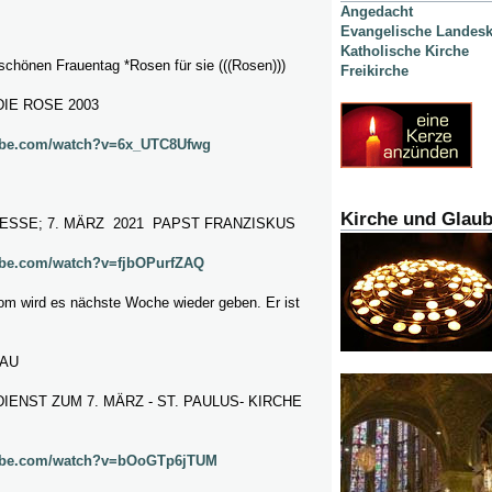
Angedacht
Evangelische Landesk
Katholische Kirche
 schönen Frauentag *
Rosen für sie (((Rosen)))
Freikirche
DIE ROSE 2003
ube.com/watch?v=6x_UTC8Ufwg
Kirche und Glau
MESSE; 7. MÄRZ 2021 PAPST FRANZISKUS
ube.com/watch?v=fjbOPurfZAQ
m wird es nächste Woche wieder geben. Er ist
AU
ENST ZUM 7. MÄRZ - ST. PAULUS- KIRCHE
tube.com/watch?v=bOoGTp6jTUM