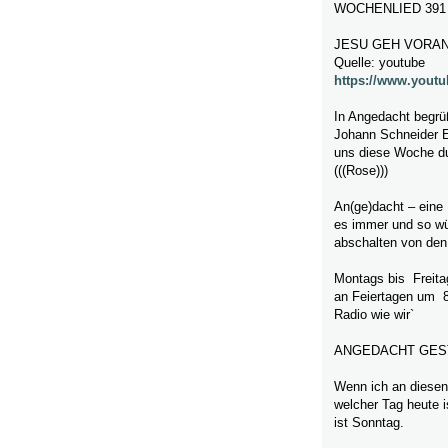
WOCHENLIED 391
JESU GEH VORAN
Quelle: youtube
https://www.you
In Angedacht begrü
Johann Schneider E
uns diese Woche du
(((Rose)))
An(ge)dacht – eine
es immer und so wü
abschalten von den
Montags bis Freita
an Feiertagen um 
Radio wie wir`
ANGEDACHT GES
Wenn ich an diesen
welcher Tag heute i
ist Sonntag.