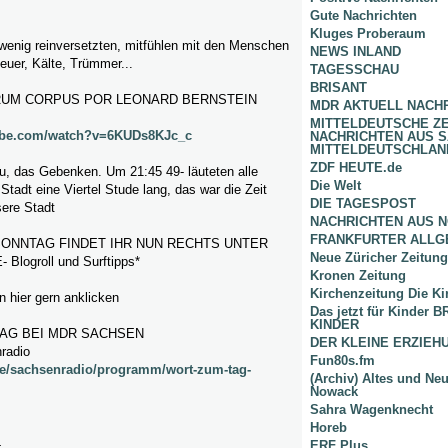
Gute Nachrichten
Kluges Proberaum
 wenig reinversetzten, mitfühlen mit den Menschen
NEWS INLAND
uer, Kälte, Trümmer...
TAGESSCHAU
BRISANT
RUM CORPUS POR LEONARD BERNSTEIN
MDR AKTUELL NACH
MITTELDEUTSCHE Z
ube.com/watch?v=6KUDs8KJc_c
NACHRICHTEN AUS 
MITTELDEUTSCHLAN
ZDF HEUTE.de
, das Gebenken. Um 21:45 49- läuteten alle
Die Welt
Stadt eine Viertel Stude lang, das war die Zeit
DIE TAGESPOST
sere Stadt
NACHRICHTEN AUS 
FRANKFURTER ALLG
ONNTAG FINDET IHR NUN RECHTS UNTER
Neue Züricher Zeitung
Blogroll und Surftipps*
Kronen Zeitung
Kirchenzeitung Die Ki
 hier gern anklicken
Das jetzt für Kinder
KINDER
AG BEI MDR SACHSEN
DER KLEINE ERZIE
radio
Fun80s.fm
de/sachsenradio/programm/wort-zum-tag-
(Archiv) Altes und Ne
Nowack
Sahra Wagenknecht
Horeb
L
ERF Plus