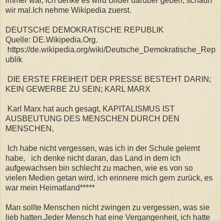
immer war, ich denke es wird Bilder darüber geben, schaun
wir mal.Ich nehme Wikipedia zuerst.
DEUTSCHE DEMOKRATISCHE REPUBLIK
Quelle: DE.Wikipedia.Org.
https://de.wikipedia.org/wiki/Deutsche_Demokratische_Rep
ublik
DIE ERSTE FREIHEIT DER PRESSE BESTEHT DARIN;
KEIN GEWERBE ZU SEIN; KARL MARX
Karl Marx hat auch gesagt, KAPITALISMUS IST
AUSBEUTUNG DES MENSCHEN DURCH DEN
MENSCHEN,
Ich habe nicht vergessen, was ich in der Schule gelernt
habe, ich denke nicht daran, das Land in dem ich
aufgewachsen bin schlecht zu machen, wie es von so
vielen Medien getan wird, ich erinnere mich gern zurück, es
war mein Heimatland*****
Man sollte Menschen nicht zwingen zu vergessen, was sie
lieb hatten.Jeder Mensch hat eine Vergangenheit, ich hatte