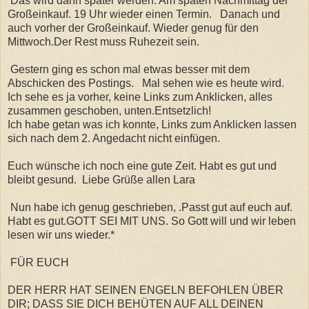
Das wird dann später werden. Am späten Nachmittag der
Großeinkauf. 19 Uhr wieder einen Termin. Danach und
auch vorher der Großeinkauf. Wieder genug für den
Mittwoch.Der Rest muss Ruhezeit sein.
Gestern ging es schon mal etwas besser mit dem
Abschicken des Postings. Mal sehen wie es heute wird.
Ich sehe es ja vorher, keine Links zum Anklicken, alles
zusammen geschoben, unten.Entsetzlich!
Ich habe getan was ich konnte, Links zum Anklicken lassen
sich nach dem 2. Angedacht nicht einfügen.
Euch wünsche ich noch eine gute Zeit. Habt es gut und
bleibt gesund. Liebe Grüße allen Lara
Nun habe ich genug geschrieben, .Passt gut auf euch auf.
Habt es gut.GOTT SEI MIT UNS. So Gott will und wir leben
lesen wir uns wieder.*
FÜR EUCH
DER HERR HAT SEINEN ENGELN BEFOHLEN ÜBER
DIR; DASS SIE DICH BEHÜTEN AUF ALL DEINEN