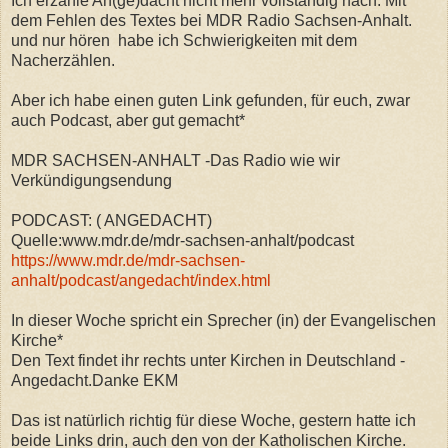
Ich erzähle An(ge)dacht nicht mehr vollständig nach. Mit
dem Fehlen des Textes bei MDR Radio Sachsen-Anhalt.
und nur hören habe ich Schwierigkeiten mit dem
Nacherzählen.
Aber
ich habe einen guten Link gefunden, für euch, zwar
auch Podcast, aber gut gemacht*
MDR SACHSEN-ANHALT -Das Radio wie wir
Verkündigungsendung
PODCAST: ( ANGEDACHT)
Quelle:www.mdr.de/mdr-sachsen-anhalt/podcast
https://www.mdr.de/mdr-sachsen-
anhalt/podcast/angedacht/index.html
In dieser Woche spricht ein Sprecher (in) der Evangelischen
Kirche*
Den Text findet ihr rechts unter Kirchen in Deutschland -
Angedacht.Danke EKM
Das ist natürlich richtig für diese Woche, gestern hatte ich
beide Links drin, auch den von der Katholischen Kirche.