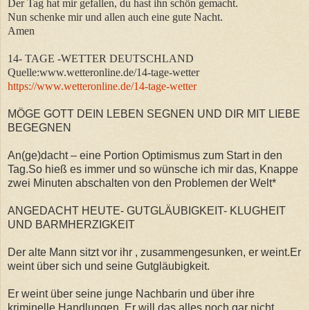
Der Tag hat mir gefallen, du hast ihn schön gemacht.
Nun schenke mir und allen auch eine gute Nacht.
Amen
14- TAGE -WETTER DEUTSCHLAND
Quelle:www.wetteronline.de/14-tage-wetter
https://www.wetteronline.de/14-tage-wetter
MÖGE GOTT DEIN LEBEN SEGNEN UND DIR MIT LIEBE
BEGEGNEN
An(ge)dacht – eine Portion Optimismus zum Start in den
Tag.So hieß es immer und so wünsche ich mir das, Knappe
zwei Minuten abschalten von den Problemen der Welt*
ANGEDACHT HEUTE- GUTGLÄUBIGKEIT- KLUGHEIT
UND BARMHERZIGKEIT
Der alte Mann sitzt vor ihr , zusammengesunken, er weint.Er
weint über sich und seine Gutgläubigkeit.
Er weint über seine junge Nachbarin und über ihre
kriminelle Handlungen. Er will das alles noch gar nicht