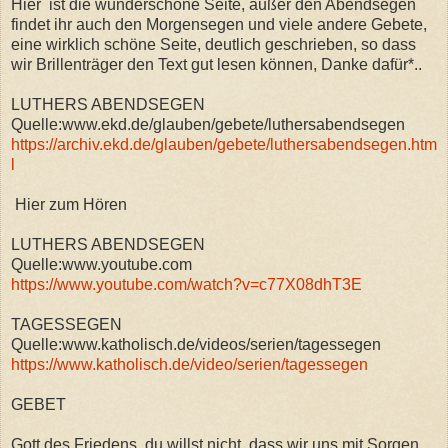
Hier ist die wunderschöne Seite, außer den Abendsegen
findet ihr auch den Morgensegen und viele andere Gebete,
eine wirklich schöne Seite, deutlich geschrieben, so dass
wir Brillenträger den Text gut lesen können, Danke dafür*..
LUTHERS ABENDSEGEN
Quelle:www.ekd.de/glauben/gebete/luthersabendsegen
https://archiv.ekd.de/glauben/gebete/luthersabendsegen.htm
l
Hier zum Hören
LUTHERS ABENDSEGEN
Quelle:www.youtube.com
https://www.youtube.com/watch?v=c77X08dhT3E
TAGESSEGEN
Quelle:www.katholisch.de/videos/serien/tagessegen
https://www.katholisch.de/video/serien/tagessegen
GEBET
Gott des Friedens, du willst nicht, dass wir uns mit Sorgen