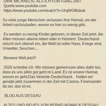
DIRK MICHAELIS- ALS ICH FORTGING 2007
Quelle:www.youtube.com
https://www.youtube.com/watch?v=iXqWGf8sbuk
So viele junge Menschen verlassen ihre Heimat, um der
Arbeit nachzulaufen, wovon es hier zu wenig gibt..
Es werden zu wenig Kinder geboren, in dieser Zeit jetzt, die
Alten müssen alleine leben oder in Heimen! Deutschland
mischt sich überall ein, die Welt ist voller Hass, Kriege sind,
Unwetter, Seuchen....
Bessere Welt jetzt?
2020 schreibe ich. Wir müssen gemeinsam alles dafür tun,
dass es uns allen gut geht im Land. Es ist unsere Heimat,
worum es geht.Das Vereinte Deutschland. Halten wir
gerade jetzt zusammen in der Zeit mit Corona. Füreinander
da sei, das ist es.
BLOG AUS DESSAU
ALTES UND NEUES VON BERND NOWACK DESSAU