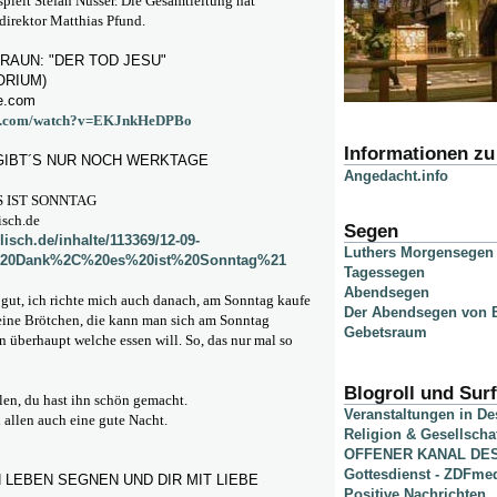
spielt Stefan Nusser. Die Gesamtleitung hat
irektor Matthias Pfund.
RAUN: "DER TOD JESU"
ORIUM)
e.com
be.com/watch?v=EKJnkHeDPBo
Informationen z
GIBT´S NUR NOCH WERKTAGE
Angedacht.info
S IST SONNTAG
sch.de
Segen
isch.de/inhalte/113369/12-09-
Luthers Morgensegen
%20Dank%2C%20es%20ist%20Sonntag%21
Tagessegen
Abendsegen
 gut, ich richte mich auch danach, am Sonntag kaufe
Der Abendsegen von B
keine Brötchen, die kann man sich am Sonntag
Gebetsraum
überhaupt welche essen will. So, das nur mal so
Blogroll und Surf
llen, du hast ihn schön gemacht.
Veranstaltungen in D
allen auch eine gute Nacht.
Religion & Gesellscha
OFFENER KANAL DE
Gottesdienst - ZDFme
 LEBEN SEGNEN UND DIR MIT LIEBE
Positive Nachrichten