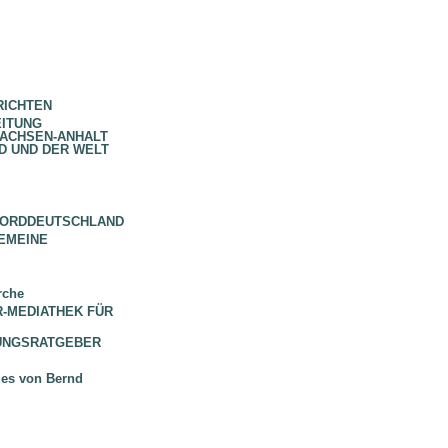
RICHTEN
EITUNG
SACHSEN-ANHALT
D UND DER WELT
NORDDEUTSCHLAND
EMEINE
rche
 BR-MEDIATHEK FÜR
HUNGSRATGEBER
ues von Bernd