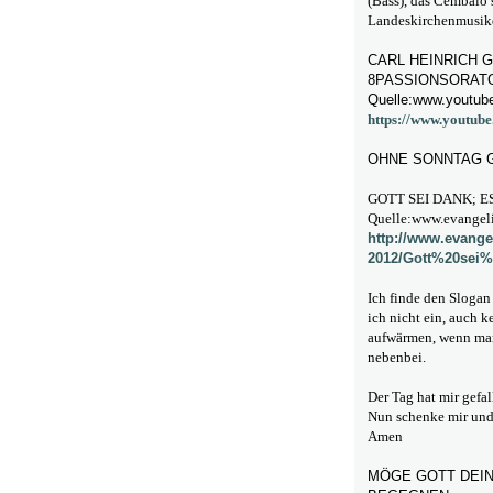
(Bass), das Cembalo 
Landeskirchenmusikd
CARL HEINRICH G
8PASSIONSORAT
Quelle:www.youtub
https://www.youtu
OHNE SONNTAG 
GOTT SEI DANK; E
Quelle:www.evangeli
http://www.evangel
2012/Gott%20sei
Ich finde den Slogan
ich nicht ein, auch 
aufwärmen, wenn man 
nebenbei.
Der Tag hat mir gefa
Nun schenke mir und 
Amen
MÖGE GOTT DEIN