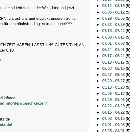
►
08/12 - 08/19
(5)
und ein Licht sein in der Welt, hier und jetzt.
►
08/05 - 08/12
(5)
►
07/29 - 08/05
(5)
N ruht auf uns und erquickt unseren Schlaf,
en für den nächsten Tag..seid gesegnet****
►
07/22 - 07/29
(5)
►
07/15 - 07/22
(5)
►
07/08 - 07/15
(5)
►
07/01 - 07/08
(5)
CH ZEIT HABEN; LASST UNS GUTES TUN; AN
►
06/24 - 07/01
(5)
er 6,10
►
06/17 - 06/24
(5)
E
►
06/10 - 06/17
(5)
►
06/03 - 06/10
(5)
►
05/27 - 06/03
(5)
►
05/20 - 05/27
(5)
►
05/13 - 05/20
(5)
►
05/06 - 05/13
(5)
d.info/de
►
04/29 - 05/06
(4)
nd.info/de/wunschkerzen/
►
04/22 - 04/29
(5)
►
04/15 - 04/22
(5)
►
04/08 - 04/15
(5)
etz.de
etz.de/
►
04/01 - 04/08
(5)
►
03/25 - 04/01
(5)