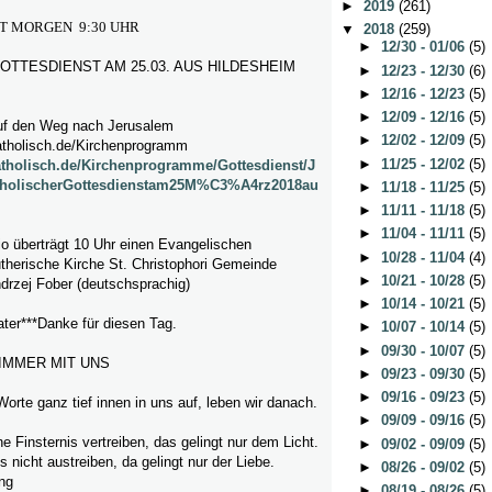
►
2019
(261)
T MORGEN 9:30 UHR
▼
2018
(259)
►
12/30 - 01/06
(5)
OTTESDIENST AM 25.03. AUS HILDESHEIM
►
12/23 - 12/30
(6)
►
12/16 - 12/23
(5)
►
12/09 - 12/16
(5)
 den Weg nach Jerusalem
►
12/02 - 12/09
(5)
atholisch.de/Kirchenprogramm
►
11/25 - 12/02
(5)
katholisch.de/Kirchenprogramme/Gottesdienst/J
tholischerGottesdienstam25M%C3%A4rz2018au
►
11/18 - 11/25
(5)
►
11/11 - 11/18
(5)
►
11/04 - 11/11
(5)
o überträgt 10 Uhr einen Evangelischen
►
10/28 - 11/04
(4)
therische Kirche St. Christophori Gemeinde
►
10/21 - 10/28
(5)
drzej Fober (deutschsprachig)
►
10/14 - 10/21
(5)
ter***Danke für diesen Tag.
►
10/07 - 10/14
(5)
►
09/30 - 10/07
(5)
 IMMER MIT UNS
►
09/23 - 09/30
(5)
►
09/16 - 09/23
(5)
Worte ganz tief innen in uns auf, leben wir danach.
►
09/09 - 09/16
(5)
e Finsternis vertreiben, das gelingt nur dem Licht.
►
09/02 - 09/09
(5)
nicht austreiben, da gelingt nur der Liebe.
►
08/26 - 09/02
(5)
ing
►
08/19 - 08/26
(5)