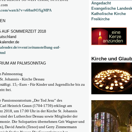
Angedacht
e.com
Evangelische Landesk
ube.com/watch?v=s68m9OXgMPA
Katholische Kirche
Freikirche
GEN
 AUF SOMMERZEIT 2018
utschland
kalender.de
alender.de/event/zeitumstellung-auf-
tml
Kirche und Glau
RIUM AM PALMSONNTAG
m Palmsonntag
St. Johannis - Kirche Dessau
rmäßigt. 15,–Euro - Für Kinder und
Jugendliche bis zu
itt frei.
e Passionsoratorium „Der Tod Jesu“ des
arl Heinrich Graun (1704-1759) erklingt am
z 2018, um 17.00 Uhr in der Kirche St. Johannis
sind der Lutherchor Dessau sowie Mitglieder der
rmonie. Die Solopartien übernehmen Grit Wagner und
an), David Ameln (Tenor) und Gerry Zimmermann