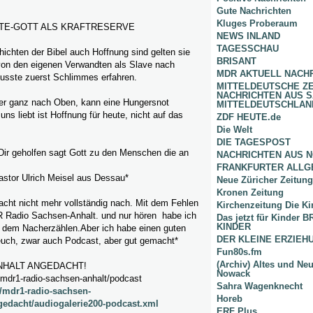
Gute Nachrichten
Kluges Proberaum
TE-GOTT ALS KRAFTRESERVE
NEWS INLAND
TAGESSCHAU
hichten der Bibel auch Hoffnung sind gelten sie
BRISANT
von den eigenen Verwandten als Slave nach
MDR AKTUELL NACH
usste zuerst Schlimmes erfahren.
MITTELDEUTSCHE Z
NACHRICHTEN AUS 
er ganz nach Oben, kann eine Hungersnot
MITTELDEUTSCHLAN
ns liebt ist Hoffnung für heute, nicht auf das
ZDF HEUTE.de
Die Welt
DIE TAGESPOST
Dir geholfen sagt Gott zu den Menschen die an
NACHRICHTEN AUS 
FRANKFURTER ALLG
astor Ulrich Meisel aus Dessau*
Neue Züricher Zeitung
Kronen Zeitung
acht nicht mehr vollständig nach. Mit dem Fehlen
Kirchenzeitung Die Ki
 Radio Sachsen-Anhalt. und nur hören habe ich
Das jetzt für Kinder
KINDER
t dem Nacherzählen.Aber
ich habe einen guten
DER KLEINE ERZIE
 euch, zwar auch Podcast, aber gut gemacht*
Fun80s.fm
(Archiv) Altes und Ne
NHALT ANGEDACHT!
Nowack
mdr1-radio-sachsen-anhalt/podcast
Sahra Wagenknecht
/mdr1-radio-sachsen-
Horeb
gedacht/audiogalerie200-podcast.xml
ERF Plus