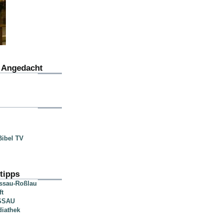
u Angedacht
ibel TV
tipps
essau-Roßlau
ft
SSAU
diathek