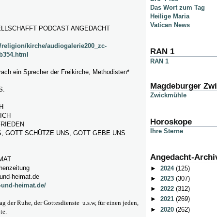
Das Wort zum Tag
Heilige Maria
Vatican News
ELLSCHAFFT PODCAST ANGEDACHT
religion/kirche/audiogalerie200_zc-
RAN 1
b354.html
RAN 1
ach ein Sprecher der Freikirche, Methodisten*
Magdeburger Zw
S.
Zwickmühle
H
ICH
Horoskope
FRIEDEN
Ihre Sterne
; GOTT SCHÜTZE UNS; GOTT GEBE UNS
Angedacht-Archi
MAT
chenzeitung
►
2024
(125)
und-heimat.de
►
2023
(307)
-und-heimat.de/
►
2022
(312)
►
2021
(269)
ag der Ruhe, der Gottesdienste u.s.w, für einen jeden,
►
2020
(262)
te.