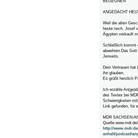
BEGEGNEN
ANGEDACHT HEU
Weil die alten Gesc
heute noch. Josef 
Ägypten verkauft m
Schließlich kommt 
abwehren.Das Gott u
Jenseits.
Dein Vertrauen hat 
ihn glauben.
Es grüßt herzlich P
Ich erzähle An(ge)d
des Textes bei MDR
Schwierigkeiten mi
Link gefunden, für
MDR SACHSEN-A
Quelle:www.mdr.de/
http://www.mdr.de
anhalt/podcast/an