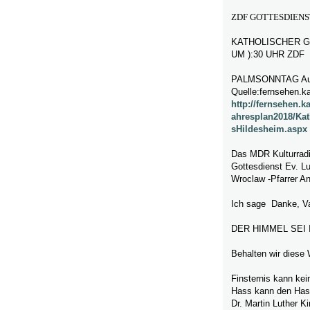
ZDF GOTTESDIENS
KATHOLISCHER G
UM ):30 UHR ZDF
PALMSONNTAG Auf
Quelle:fernsehen.k
http://fernsehen.
ahresplan2018/Ka
sHildesheim.aspx
Das MDR Kulturradi
Gottesdienst Ev. Lu
Wroclaw -Pfarrer An
Ich sage Danke, Va
DER HIMMEL SEI
Behalten wir diese 
Finsternis kann kein
Hass kann den Hass 
Dr. Martin Luther K