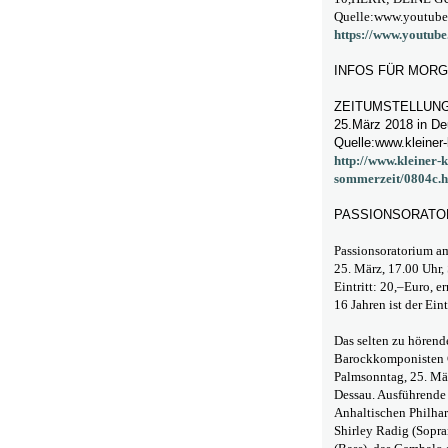
Quelle:www.youtub
https://www.yout
INFOS FÜR MOR
ZEITUMSTELLUNG
25.März 2018 in De
Quelle:www.kleiner-
http://www.kleiner-k
sommerzeit/0804c.h
PASSIONSORATO
Passionsoratorium a
25. März, 17.00 Uhr, 
Eintritt: 20,–Euro, e
16 Jahren ist der Eintr
Das selten zu hörend
Barockkomponisten C
Palmsonntag, 25. Mär
Dessau. Ausführende 
Anhaltischen Philha
Shirley Radig (Sopr