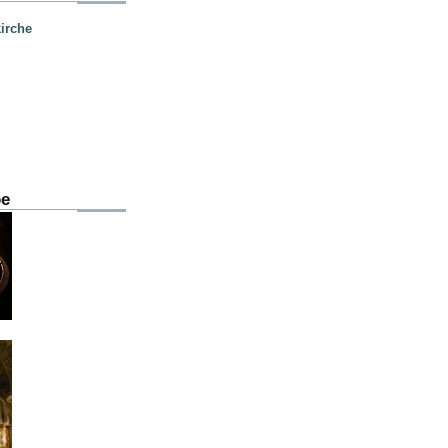
irche
be