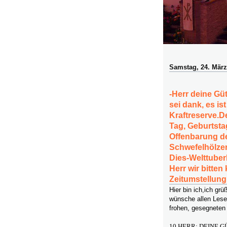
Samstag, 24. März
-Herr deine Güt
sei dank, es is
Kraftreserve.D
Tag, Geburtstag
Offenbarung d
Schwefelhölzer
Dies-Welttuber
Herr wir bitte
Zeitumstellung
Hier bin ich,ich g
wünsche allen Lese
frohen, gesegneten
10,HERR; DEINE G