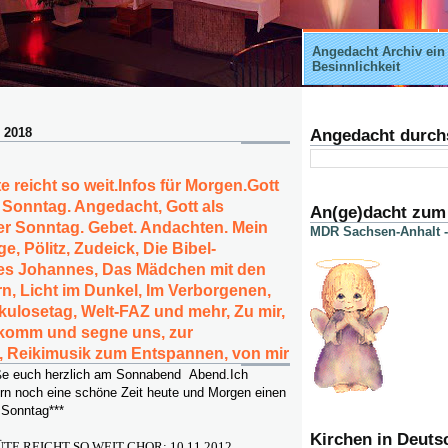
Angedacht Archiv ein
Besinnlichkeit
 2018
Angedacht durch
e reicht so weit.Infos für Morgen.Gott
t Sonntag. Angedacht, Gott als
An(ge)dacht zum
er Sonntag. Gebet. Andachten. Mein
MDR Sachsen-Anhalt -
e, Pölitz, Zudeick, Die Bibel-
es Johannes, Das Mädchen mit den
n, Licht im Dunkel, Im Verborgenen,
kulosetag, Welt-FAZ und mehr, Zu mir,
n komm und segne uns, zur
, Reikimusik zum Entspannen, von mir
rüße euch herzlich am Sonnabend Abend.Ich
rn noch eine schöne Zeit heute und Morgen einen
 Sonntag***
Kirchen in Deuts
ÜTE REICHT SO WEIT CHOR; 10.11.2012