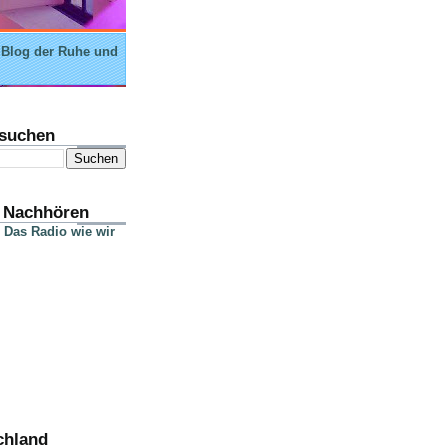
 Blog der Ruhe und
suchen
 Nachhören
 Das Radio wie wir
chland