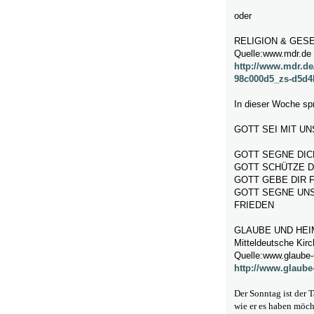
oder
RELIGION & GES
Quelle:www.mdr.de
http://www.mdr.de/
98c000d5_zs-d5d4
In dieser Woche spr
GOTT SEI MIT UN
GOTT SEGNE DIC
GOTT SCHÜTZE D
GOTT GEBE DIR 
GOTT SEGNE UNS
FRIEDEN
GLAUBE UND HEI
Mitteldeutsche Kir
Quelle:www.glaube-
http://www.glaube
Der Sonntag ist der T
wie er es haben möch