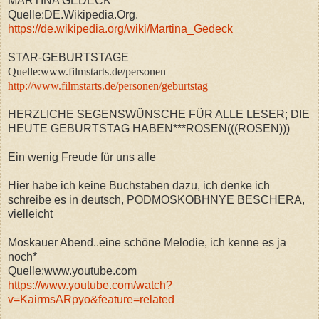
MARTINA GEDECK
Quelle:DE.Wikipedia.Org.
https://de.wikipedia.org/wiki/Martina_Gedeck
STAR-GEBURTSTAGE
Quelle:www.filmstarts.de/personen
http://www.filmstarts.de/personen/geburtstag
HERZLICHE SEGENSWÜNSCHE FÜR ALLE LESER; DIE
HEUTE GEBURTSTAG HABEN***ROSEN(((ROSEN)))
Ein wenig Freude für uns alle
Hier habe ich keine Buchstaben dazu, ich denke ich
schreibe es in deutsch, PODMOSKOBHNYE BESCHERA,
vielleicht
Moskauer Abend..eine schöne Melodie, ich kenne es ja
noch*
Quelle:www.youtube.com
https://www.youtube.com/watch?
v=KairmsARpyo&feature=related