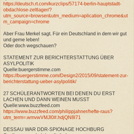
https://deutsch.rt.com/kurzclips/57174-berlin-hauptstadt-
obdachlose-zeltlager/?
utm_source=browser&utm_medium=aplication_chrome&ut
m_campaign=chrome
Aber Frau Merkel sagt. Für ein Deutschland in dem wir gut
und gerne leben!
Oder doch wegschauen?
STATEMENT ZUR BERICHTERSTATTUNG ÜBER
ASYLPOLITIK
Quelle:buergerstimme.com
https://buergerstimme.com/Design2/2015/09/statement-zur-
berichterstattung-ueber-asylpolitik/
27 SCHÜLERANTWORTEN BEI DENEN DU ERST
LACHEN UND DANN WEINEN MUSST
Quelle:www.buzzfeed.com
https://www.buzzfeed.com/philippjahner/hefte-raus?
utm_term=.wmvwVMJl0#.hdjQN8l71
DESSAU WAR DDR-SPIONAGE HOCHBURG