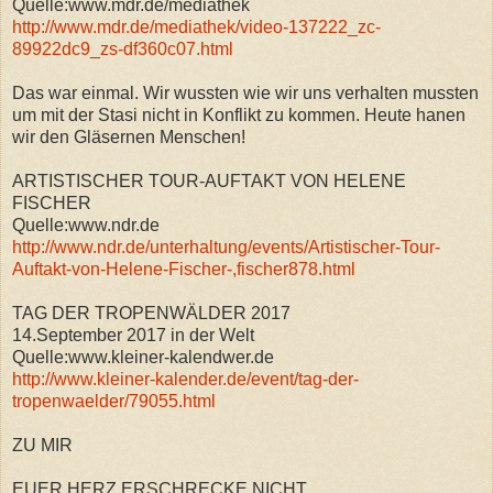
Quelle:www.mdr.de/mediathek
http://www.mdr.de/mediathek/video-137222_zc-
89922dc9_zs-df360c07.html
Das war einmal. Wir wussten wie wir uns verhalten mussten
um mit der Stasi nicht in Konflikt zu kommen. Heute hanen
wir den Gläsernen Menschen!
ARTISTISCHER TOUR-AUFTAKT VON HELENE
FISCHER
Quelle:www.ndr.de
http://www.ndr.de/unterhaltung/events/Artistischer-Tour-
Auftakt-von-Helene-Fischer-,fischer878.html
TAG DER TROPENWÄLDER 2017
14.September 2017 in der Welt
Quelle:www.kleiner-kalendwer.de
http://www.kleiner-kalender.de/event/tag-der-
tropenwaelder/79055.html
ZU MIR
EUER HERZ ERSCHRECKE NICHT