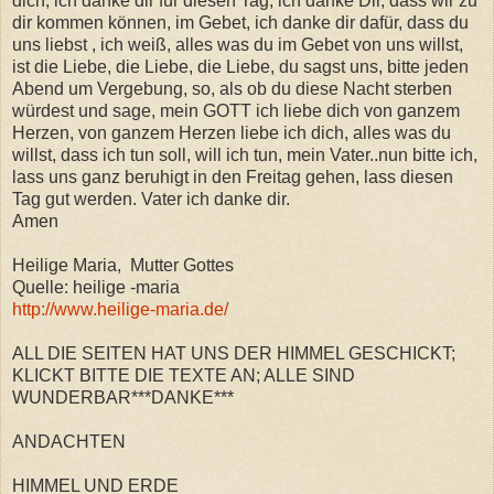
dich, ich danke dir für diesen Tag, ich danke Dir, dass wir zu
dir kommen können, im Gebet, ich danke dir dafür, dass du
uns liebst , ich weiß, alles was du im Gebet von uns willst,
ist die Liebe, die Liebe, die Liebe, du sagst uns, bitte jeden
Abend um Vergebung, so, als ob du diese Nacht sterben
würdest und sage, mein GOTT ich liebe dich von ganzem
Herzen, von ganzem Herzen liebe ich dich, alles was du
willst, dass ich tun soll, will ich tun, mein Vater..nun bitte ich,
lass uns ganz beruhigt in den Freitag gehen, lass diesen
Tag gut werden. Vater ich danke dir.
Amen
Heilige Maria, Mutter Gottes
Quelle: heilige -maria
http://www.heilige-maria.de/
ALL DIE SEITEN HAT UNS DER HIMMEL GESCHICKT;
KLICKT BITTE DIE TEXTE AN; ALLE SIND
WUNDERBAR***DANKE***
ANDACHTEN
HIMMEL UND ERDE