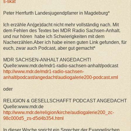
s-skat
Peter Herrfurth Landesjugendpfarrer in Magdeburg*
Ich erzähle An(ge)dacht nicht mehr vollständig nach. Mit
dem Fehlen des Textes bei MDR Radio Sachsen-Anhalt.
und nur hören habe ich Schwierigkeiten mit dem
Nacherzählen.Aber
ich habe einen guten Link gefunden, für
euch, zwar auch Podcast, aber gut gemacht*
MDR SACHSEN-ANHALT ANGEDACHT!
Quelle:www.mdr.de/mdr1-radio-sachsen-anhalt/podcast
http://www.mdr.de/mdr1-radio-sachsen-
anhalt/podcast/angedacht/audiogalerie200-podcast.xml
oder
RELIGION & GESELLSCHAFFT PODCAST ANGEDACHT
Quelle:www.mdr.de
http://www.mdr.de/religion/kirche/audiogalerie200_zc-
98c000d5_zs-d5d4b354.html
In dieser Woche spricht ein Sprecher der Evangelischen