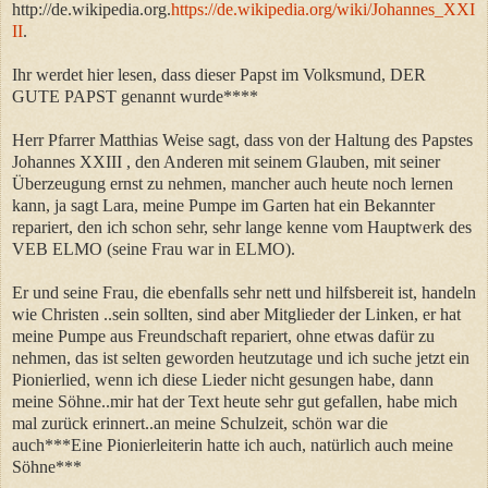
http://de.wikipedia.org.
https://de.wikipedia.org/wiki/Johannes_XXI
II
.
Ihr werdet hier lesen, dass dieser Papst im Volksmund, DER
GUTE PAPST genannt wurde****
Herr Pfarrer Matthias Weise sagt, dass von der Haltung des Papstes
Johannes XXIII , den Anderen mit seinem Glauben, mit seiner
Überzeugung ernst zu nehmen, mancher auch heute noch lernen
kann, ja sagt Lara, meine Pumpe im Garten hat ein Bekannter
repariert, den ich schon sehr, sehr lange kenne vom Hauptwerk des
VEB ELMO (seine Frau war in ELMO).
Er und seine Frau, die ebenfalls sehr nett und hilfsbereit ist, handeln
wie Christen ..sein sollten, sind aber Mitglieder der Linken, er hat
meine Pumpe aus Freundschaft repariert, ohne etwas dafür zu
nehmen, das ist selten geworden heutzutage und ich suche jetzt ein
Pionierlied, wenn ich diese Lieder nicht gesungen habe, dann
meine Söhne..mir hat der Text heute sehr gut gefallen, habe mich
mal zurück erinnert..an meine Schulzeit, schön war die
auch***Eine Pionierleiterin hatte ich auch, natürlich auch meine
Söhne***