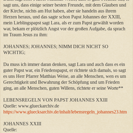
sagt uns, dass einige seiner besten Freunde, mit dem Glauben und
der Kirche, nichts am Hut haben, aber sie handeln aus ihrem
Herzen heraus, und das sagte schon Papst Johannes der XXIII,
mein Lieblingspapst sagt Lara, als er zum Papst gewählt worden
war, bekam er plötzlich Angst vor der großen Aufgabe, da sprach
im Traum Jesus zu ihm:
JOHANNES; JOHANNES; NIMM DICH NICHT SO
WICHTIG;
Da muss ich immer daran denken, sagt Lara und auch dass es ein
guter Papst war, ein Friedenspapst, er richtete sich damals, so sagt
es uns Herr Pfarrer Matthias Weise, an alle Menschen, wen es um
Gerechtigkeit und Bewahrung der Schöpfung und um Frieden
ging, an alle Menschen, guten Willens, richtete er seine Worte**
LEBENSREGELN VON PAPST JOHANNES XXIII
Quelle: www.glueckarchiv.de
https://www.gluecksarchiv.de/inhalt/lebensregeln_johannes23.htm
JOHANNES XXIII
Quelle: