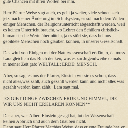
gute Chancen mit ihren Worten bei ihm.
Herr Pfarrer Weise sagt auch, es geht ja weiter, viele sehnen sich
jetzt nach einer Änderung im Schulsystem, es soll nach dem Willen
einiger Menschen, der Religionsunterricht abgeschafft werden, weil
es keinen Unterricht braucht, wo Lehrer den Schülern christlich-
humanistische Werte übermitteln, ja es stört sie, dass bei uns
gebildete Menschen noch glauben können, in unserer Gesellschaft.
Das wird von Einigen mit der Naturwissenschaft erklärt, o, da muss
Lara gleich an das Buch denken, was es zur Jugendweihe damals
in meiner Zeit gab: WELTALL; ERDE; MENSCH.
Aber, so sagt es uns der Pfarrer, Einstein wusste es schon, dass
nicht alles,was zählt, auch gezählt werden kann und nicht alles was
gezählt werden kann zählt.. Lara sagt mal,
ES GIBT DINGE ZWISCHEN ERDE UND HIMMEL; DIE
WIR UNS NICHT ERKLÄREN KÖNNEN**
Das aber, was Albert Einstein gesagt hat, tut der Wissenschaft
keinen Abbruch und auch dem Glauben nicht.
Dann sagt Herr Pfarrer Matthias Weise, dass er gute Freunde hat, er