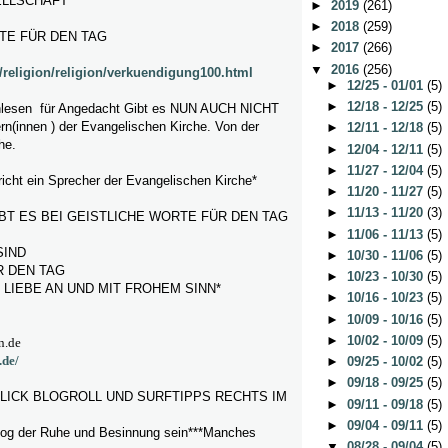
ELLSCHAFT
►
2019
(261)
►
2018
(259)
TE FÜR DEN TAG
►
2017
(266)
▼
2016
(256)
/religion/religion/verkuendigung100.html
►
12/25 - 01/01
(5)
►
12/18 - 12/25
(5)
lesen für Angedacht Gibt es NUN AUCH NICHT
(innen ) der Evangelischen Kirche. Von der
►
12/11 - 12/18
(5)
he.
►
12/04 - 12/11
(5)
►
11/27 - 12/04
(5)
icht ein Sprecher der Evangelischen Kirche*
►
11/20 - 11/27
(5)
►
11/13 - 11/20
(3)
BT ES BEI GEISTLICHE WORTE FÜR DEN TAG
►
11/06 - 11/13
(5)
SIND
►
10/30 - 11/06
(5)
 DEN TAG
►
10/23 - 10/30
(5)
 LIEBE AN UND MIT FROHEM SINN*
►
10/16 - 10/23
(5)
►
10/09 - 10/16
(5)
►
10/02 - 10/09
(5)
n.de
.de/
►
09/25 - 10/02
(5)
►
09/18 - 09/25
(5)
KLICK BLOGROLL UND SURFTIPPS RECHTS IM
►
09/11 - 09/18
(5)
►
09/04 - 09/11
(5)
Blog der Ruhe und Besinnung sein***Manches
▼
08/28 - 09/04
(5)