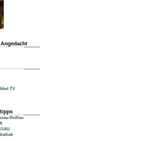
u Angedacht
ibel TV
tipps
essau-Roßlau
ft
SSAU
diathek