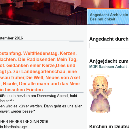
Angedacht Archiv ein
Besinnlichkeit
ptember 2016
Angedacht durch
bstanfang. Weltfriedenstag. Kerzen.
achten. Die Radiosender. Mein Tag,
An(ge)dacht zum
ot. Gedanken einer Kerze,Dies und
MDR Sachsen-Anhalt -
sagt ja. zur Landesgartenschau, eine
essau früher,Die Welt, Neues von Axel
, Nicole, Der alte mann und das Meer.
in bisschen Frieden
rüße euch herzlich am Donnerstag Abend, habt
 heute***
en wird es kühler werden. Dann geht es uns allen,
enwelt wieder besser*
HER HERBSTBEGINN 2016
Kirchen in Deuts
in Nordhalbkugel