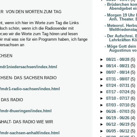
- Brüderchen ko
Abendgebet ei
ER VON DEN WORTEN ZUM TAG
- Morgen 19 Uhr
Anh. Theater. B
t, wenn ich hier im Worte zum Tag die Links
- Meteorol. Herb
 doch schön, wenn ich die Radiosender mit
Weltfriedensta
ier,wo wir die Worte zum Tag hören und lesen
- Der Aufschrei.
ir mal was sie für ein Programm haben, ich fange
Lehrkräften Kö
ersachsen an
- Möge Gott dein
Augustinus von
CHSEN
►
08/21 - 08/28
(5)
►
08/14 - 08/21
(5)
/ndr1niedersachsen/index.html
►
08/07 - 08/14
(5)
CHSEN- DAS SACHSEN RADIO
►
07/31 - 08/07
(5)
►
07/24 - 07/31
(5)
/mdr1-radio-sachsen/index.html
►
07/17 - 07/24
(5)
►
07/10 - 07/17
(6)
 DAS RADIO
►
07/03 - 07/10
(5)
/mdr-thueringen/index.html
►
06/26 - 07/03
(5)
►
06/19 - 06/26
(4)
HALT- DAS RADIO WIE WIR
►
06/12 - 06/19
(5)
►
06/05 - 06/12
(5)
/mdr-sachsen-anhalt/index.html