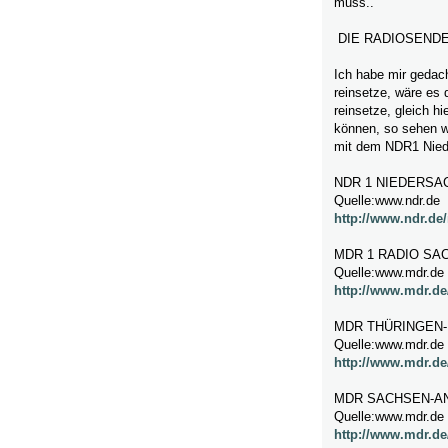
muss..
DIE RADIOSEND
Ich habe mir gedach
reinsetze, wäre es
reinsetze, gleich h
können, so sehen w
mit dem NDR1 Nied
NDR 1 NIEDERSA
Quelle:www.ndr.de
http://www.ndr.de
MDR 1 RADIO SA
Quelle:www.mdr.de
http://www.mdr.de
MDR THÜRINGEN-
Quelle:www.mdr.de
http://www.mdr.de
MDR SACHSEN-AN
Quelle:www.mdr.de
http://www.mdr.de