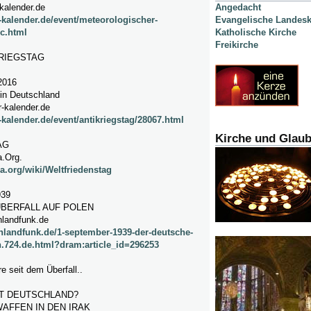
kalender.de
Angedacht
-kalender.de/event/meteorologischer-
Evangelische Landesk
c.html
Katholische Kirche
Freikirche
KRIEGSTAG
2016
in Deutschland
-kalender.de
-kalender.de/event/antikriegstag/28067.html
Kirche und Glau
AG
a.Org.
ia.org/wiki/Weltfriedenstag
39
BERFALL AUF POLEN
hlandfunk.de
hlandfunk.de/1-september-1939-der-deutsche-
en.724.de.html?dram:article_id=296253
e seit dem Überfall..
T DEUTSCHLAND?
WAFFEN IN DEN IRAK