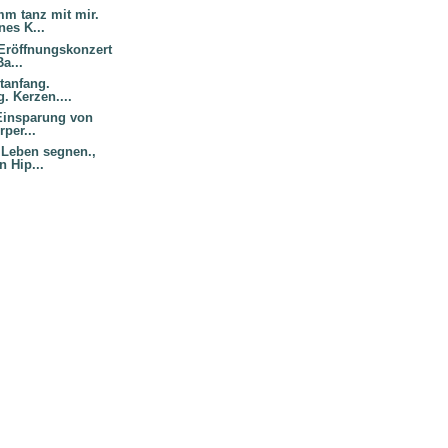
mm tanz mit mir.
nes K...
 Eröffnungskonzert
a...
stanfang.
g. Kerzen....
 Einsparung von
rper...
 Leben segnen.,
 Hip...