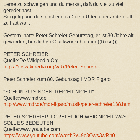
Lerne zu schweigen und du merkst, daß du viel zu viel
geredet hast.
Sei gütig und du siehst ein, daß dein Urteil über andere all
zu hart war..
Gestern hatte Peter Schreier Geburtstag, er ist 80 Jahre alt
geworden, herzlichen Glückwunsch dahin(((Rose)))
PETER SCHREIER
Quelle:De.Wikipedia.Org.
https://de.wikipedia.org/wiki/Peter_Schreier
Peter Schreier zum 80. Geburtstag I MDR Figaro
"SCHÖN ZU SINGEN; REICHT NICHT!"
Quelle:www.mdr.de
http://www.mdr.de/mdr-figaro/musik/peter-schreier138.html
PETER SCHREIER: LORELEI. ICH WEIß NICHT WAS
SOLL ES BEDEUTEN
Quelle:www.youtube.com
https://www.youtube.com/watch?v=9c8Ows3wRh0