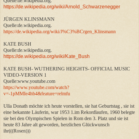
Quelle:de.wikipedia.org.
https://de.wikipedia.org/wiki/Arnold_Schwarzenegger
JÜRGEN KLINSMANN
Quelle:de.wikipedia.org.
https://de.wikipedia.org/wiki/J%C3%BCrgen_Klinsmann
KATE BUSH
Quelle:de.wikipedia.org.
https://de.wikipedia.org/wiki/Kate_Bush
KATE BUSH- WUTHERING HEIGHTS- OFFICIAL MUSIC
VIDEO-VERSION 1
Quelle:www.youtube.com
https://www.youtube.com/watch?
v=-1pMMIe4hb4&feature=relmfu
Ulla Donath möchte ich heute vorstellen, sie hat Geburtstag , sie ist
eine bekannte Läuferin, war 1953 1.im Rekordlaufen, 1960 belegte
sie bei den Olympischen Spielen in Rom den 3. Platz und sie ist
heute 83 Jahre alt geworden, herzlichen Glückwunsch
ihr(((Rosen)))