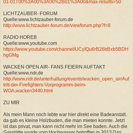
01-01T00%3A00%3A00%2B01%3A00&max-results=50
LICHTZAUBER- FORUM
Quelle:www.lichtzauber-forum.de
http://www.lichtzauber-forum.de/viewforum.php?f=8
RADIO HOREB
Quelle:www.youtube.com
https://www.youtube.com/channel/UCyIQu6rB26bBxb5BDH
hgGMg
WACKEN OPEN AIR- FANS FEIERN AUFTAKT
Quelle:www.ndr.de
http://www.ndr.de/unterhaltung/events/wacken_open_air/Auf
tritt-der-Firefighters-Vorprogramm-beim-
WOA,wacken3440.html
ZU MIR
Als mein Mann noch lebte war hier direkt eine Badeanstalt.
da gab es kleine Holzbuden, die man mieten konnte. Jetzt
ist das privat, man kann nicht mehr im See baden. Auch die
Gasstätte wurde vom Hochwasser betroffen in 2013.Das