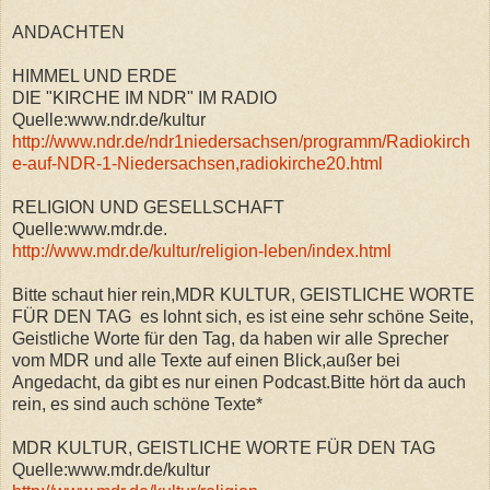
ANDACHTEN
HIMMEL UND ERDE
DIE "KIRCHE IM NDR" IM RADIO
Quelle:www.ndr.de/kultur
http://www.ndr.de/ndr1niedersachsen/programm/Radiokirch
e-auf-NDR-1-Niedersachsen,radiokirche20.html
RELIGION UND GESELLSCHAFT
Quelle:www.mdr.de.
http://www.mdr.de/kultur/religion-leben/index.html
Bitte schaut hier rein,MDR KULTUR, GEISTLICHE WORTE
FÜR DEN TAG es lohnt sich, es ist eine sehr schöne Seite,
Geistliche Worte für den Tag, da haben wir alle Sprecher
vom MDR und alle Texte auf einen Blick,außer bei
Angedacht, da gibt es nur einen Podcast.Bitte hört da auch
rein, es sind auch schöne Texte*
MDR KULTUR, GEISTLICHE WORTE FÜR DEN TAG
Quelle:www.mdr.de/kultur