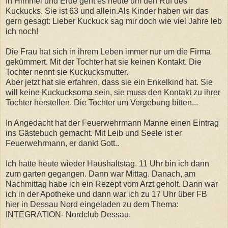
In Himmel und Erde geht es heute um den Ruf des
Kuckucks. Sie ist 63 und allein.Als Kinder haben wir das
gern gesagt: Lieber Kuckuck sag mir doch wie viel Jahre leb
ich noch!
Die Frau hat sich in ihrem Leben immer nur um die Firma
gekümmert. Mit der Tochter hat sie keinen Kontakt. Die
Tochter nennt sie Kuckucksmutter.
Aber jetzt hat sie erfahren, dass sie ein Enkelkind hat. Sie
will keine Kuckucksoma sein, sie muss den Kontakt zu ihrer
Tochter herstellen. Die Tochter um Vergebung bitten...
In Angedacht hat der Feuerwehrmann Manne einen Eintrag
ins Gästebuch gemacht. Mit Leib und Seele ist er
Feuerwehrmann, er dankt Gott..
Ich hatte heute wieder Haushaltstag. 11 Uhr bin ich dann
zum garten gegangen. Dann war Mittag. Danach, am
Nachmittag habe ich ein Rezept vom Arzt geholt. Dann war
ich in der Apotheke und dann war ich zu 17 Uhr über FB
hier in Dessau Nord eingeladen zu dem Thema:
INTEGRATION- Nordclub Dessau.