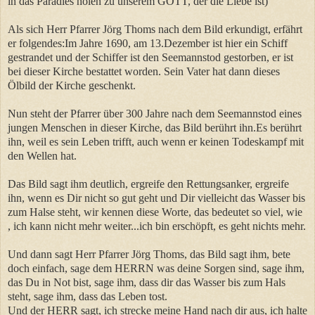
in das Paradies holen zu unserem GOTT, der die Liebe ist)
Als sich Herr Pfarrer Jörg Thoms nach dem Bild erkundigt, erfährt
er folgendes:Im Jahre 1690, am 13.Dezember ist hier ein Schiff
gestrandet und der Schiffer ist den Seemannstod gestorben, er ist
bei dieser Kirche bestattet worden. Sein Vater hat dann dieses
Ölbild der Kirche geschenkt.
Nun steht der Pfarrer über 300 Jahre nach dem Seemannstod eines
jungen Menschen in dieser Kirche, das Bild berührt ihn.Es berührt
ihn, weil es sein Leben trifft, auch wenn er keinen Todeskampf mit
den Wellen hat.
Das Bild sagt ihm deutlich, ergreife den Rettungsanker, ergreife
ihn, wenn es Dir nicht so gut geht und Dir vielleicht das Wasser bis
zum Halse steht, wir kennen diese Worte, das bedeutet so viel, wie
, ich kann nicht mehr weiter...ich bin erschöpft, es geht nichts mehr.
Und dann sagt Herr Pfarrer Jörg Thoms, das Bild sagt ihm, bete
doch einfach, sage dem HERRN was deine Sorgen sind, sage ihm,
das Du in Not bist, sage ihm, dass dir das Wasser bis zum Hals
steht, sage ihm, dass das Leben tost.
Und der HERR sagt, ich strecke meine Hand nach dir aus, ich halte