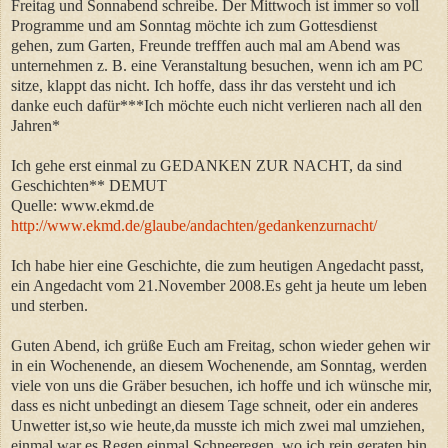
Freitag und Sonnabend schreibe. Der Mittwoch ist immer so voll
Programme und am Sonntag möchte ich zum Gottesdienst
gehen, zum Garten, Freunde trefffen auch mal am Abend was
unternehmen z. B. eine Veranstaltung besuchen, wenn ich am PC
sitze, klappt das nicht. Ich hoffe, dass ihr das versteht und ich
danke euch dafür***Ich möchte euch nicht verlieren nach all den
Jahren*
Ich gehe erst einmal zu GEDANKEN ZUR NACHT, da sind
Geschichten** DEMUT
Quelle: www.ekmd.de
http://www.ekmd.de/glaube/andachten/gedankenzurnacht/
Ich habe hier eine Geschichte, die zum heutigen Angedacht passt,
ein Angedacht vom 21.November 2008.Es geht ja heute um leben
und sterben.
Guten Abend, ich grüße Euch am Freitag, schon wieder gehen wir
in ein Wochenende, an diesem Wochenende, am Sonntag, werden
viele von uns die Gräber besuchen, ich hoffe und ich wünsche mir,
dass es nicht unbedingt an diesem Tage schneit, oder ein anderes
Unwetter ist,so wie heute,da musste ich mich zwei mal umziehen,
einmal war es Regen,einmal Schneeregen, wo ich rein geraten bin