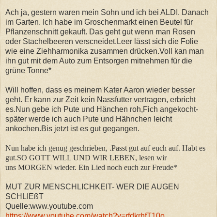
Ach ja, gestern waren mein Sohn und ich bei ALDI. Danach
im Garten. Ich habe im Groschenmarkt einen Beutel für
Pflanzenschnitt gekauft. Das geht gut wenn man Rosen
oder Stachelbeeren verscneidet.Leer lässt sich die Folie
wie eine Ziehharmonika zusammen drücken.Voll kan man
ihn gut mit dem Auto zum Entsorgen mitnehmen für die
grüne Tonne*
Will hoffen, dass es meinem Kater Aaron wieder besser
geht. Er kann zur Zeit kein Nassfutter vertragen, erbricht
es.Nun gebe ich Pute und Hänchen roh,Fich angekocht-
später werde ich auch Pute und Hähnchen leicht
ankochen.Bis jetzt ist es gut gegangen.
Nun habe ich genug geschrieben, .
Passt gut auf euch auf. Habt es
gut.SO GOTT WILL UND WIR LEBEN, lesen wir
uns MORGEN wieder. Ein Lied noch euch zur Freude*
MUT ZUR MENSCHLICHKEIT- WER DIE AUGEN
SCHLIEßT
Quelle:www.youtube.com
https://www.youtube.com/watch?v=rfdkrhfT10o