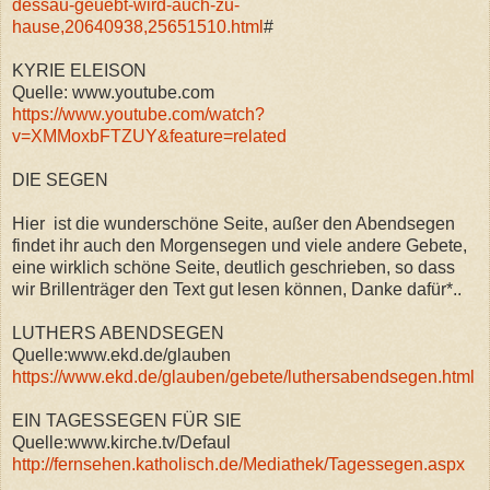
dessau-geuebt-wird-auch-zu-
hause,20640938,25651510.html
#
KYRIE ELEISON
Quelle: www.youtube.com
https://www.youtube.com/watch?
v=XMMoxbFTZUY&feature=related
DIE SEGEN
Hier ist die wunderschöne Seite, außer den Abendsegen
findet ihr auch den Morgensegen und viele andere Gebete,
eine wirklich schöne Seite, deutlich geschrieben, so dass
wir Brillenträger den Text gut lesen können, Danke dafür*..
LUTHERS ABENDSEGEN
Quelle:www.ekd.de/glauben
https://www.ekd.de/glauben/gebete/luthersabendsegen.html
EIN TAGESSEGEN FÜR SIE
Quelle:www.kirche.tv/Defaul
http://fernsehen.katholisch.de/Mediathek/Tagessegen.aspx