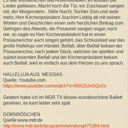
Es war wunderschön das Adventsblasen, es wurden die
Lieder geblasen, Macht hoch die Tür, wir Zuschauer sangen
mit, der Morgenstern , Stille Nacht, Tochter Zion und viele
mehr, Herr Kirchenpräsident Joachim Liebig ab mit seinen
Worten und Geschichten einen sehr herzlichen Beitrag zum
Gelingen des Abends, die Posauner sangen sogar, noch
nie, so sagte es Herr Kirchenpräsident hat er einen
Posaunenchor auch singen gehört, das Schlusslied war das
große Halleluja von Händel, Beifall, über Beifall bekam der
Posaunenchor, nach jedem Stück, welches sie spielten und
zuletzt tosenden Beifall und der Kirchenpräsident bekam
auch Beifall, weil er einfach aus dem Herzen zu uns sprach.
HALLELUJA AUS MESSIAS
Quelle: Youtube.com
https://www.youtube.com/watch?v=N0G2UxGQsXs
Gestern habe ich im MDR TV dieses wunderschöne Ballett
gesehen, es kam leider sehr spät
DORNRÖSCHEN
Quelle:www.mdr.de
http://www.mdr.de/tv/programm/sendung475384.html