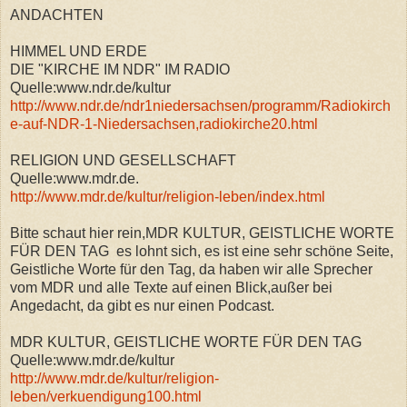
ANDACHTEN
HIMMEL UND ERDE
DIE "KIRCHE IM NDR" IM RADIO
Quelle:www.ndr.de/kultur
http://www.ndr.de/ndr1niedersachsen/programm/Radiokirch
e-auf-NDR-1-Niedersachsen,radiokirche20.html
RELIGION UND GESELLSCHAFT
Quelle:www.mdr.de.
http://www.mdr.de/kultur/religion-leben/index.html
Bitte schaut hier rein,MDR KULTUR, GEISTLICHE WORTE
FÜR DEN TAG es lohnt sich, es ist eine sehr schöne Seite,
Geistliche Worte für den Tag, da haben wir alle Sprecher
vom MDR und alle Texte auf einen Blick,außer bei
Angedacht, da gibt es nur einen Podcast.
MDR KULTUR, GEISTLICHE WORTE FÜR DEN TAG
Quelle:www.mdr.de/kultur
http://www.mdr.de/kultur/religion-
leben/verkuendigung100.html