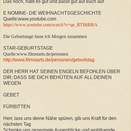
Das noch, habt es gut und passt gut auf euch auf
E NOMINE- DIE WEIHNACHTSGESCHICHTE
Quelle:www.youtube.com
https://www.youtube.com/watch?v=qe_RTfl6BRA
Die Geburtstage fasse ich Morgen zusammen
STAR-GEBURTSTAGE
Quelle:www.filmstarts.de/personen
http://www.filmstarts.de/personen/geburtstag
DER HERR HAT SEINEN ENGELN BEFOHLEN ÜBER
DIR; DASS SIE DICH BEHÜTEN AUF ALL DEINEN
WEGEN
GEBET
FÜRBITTEN
Herr, lass uns deine Nähe spüren, gib uns Kraft für den
nächsten Tag
Schenke uns gesegnete Augenblicke und wohltuende