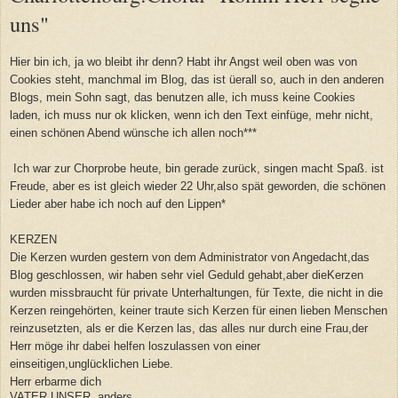
uns"
Hier bin ich, ja wo bleibt ihr denn? Habt ihr Angst weil oben was von
Cookies steht, manchmal im Blog, das ist üerall so, auch in den anderen
Blogs, mein Sohn sagt, das benutzen alle, ich muss keine Cookies
laden, ich muss nur ok klicken, wenn ich den Text einfüge, mehr nicht,
einen schönen Abend wünsche ich allen noch***
Ich war zur Chorprobe heute, bin gerade zurück, singen macht Spaß. ist
Freude, aber es ist gleich wieder 22 Uhr,also spät geworden, die schönen
Lieder aber habe ich noch auf den Lippen*
KERZEN
Die Kerzen wurden gestern von dem Administrator von Angedacht,das
Blog geschlossen, wir haben sehr viel Geduld gehabt,aber dieKerzen
wurden missbraucht für private Unterhaltungen, für Texte, die nicht in die
Kerzen reingehörten, keiner traute sich Kerzen für einen lieben Menschen
reinzusetzten, als er die Kerzen las, das alles nur durch eine Frau,der
Herr möge ihr dabei helfen loszulassen von einer
einseitigen,unglücklichen Liebe.
Herr erbarme dich
VATER UNSER, anders