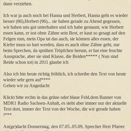
dann verziehen.
Ich war ja auch noch bei Hanna und Herbert, Hanna geht es wieder
besser (86),Herbert (96),.. sie haben gerade zu Abend gegessen,
wir haben uns gut unterhalten und ich habe gestaunt, wie Herbert
essen kann, er isst ohne Zähne sein Brot, er kaut so gesagt auf den
Felgen rum, mein Opa tat das auch, sie können alles essen, der
Kiefer muss so hart werden, dass es auch ohne Zähne geht, nur
beim Sprechen, da sprühen Tröpfchen herum, er hat eine feuchte
Aussprache, aber sie sind Klasse, die Beiden***** ( Nun sind
Beide schon tot) in 20
11 glaube ich
Also ich bin heute richtig fröhlich, ich schreibe den Text von heute
wieder sehr gern auf****
Gehen wir zu Angedacht
Klickt bitte rechts in das grüne oder blaue Feld,dem Banner von
MDR1 Radio Sachsen-Anhalt, es steht aber immer nur der aktuelle
Text dort, immer der Text von der Woche, die wir gerade haben
!***
An(ge)dacht Donnerstag, den 07.05..05.09, Sprecher Herr Pfarrer