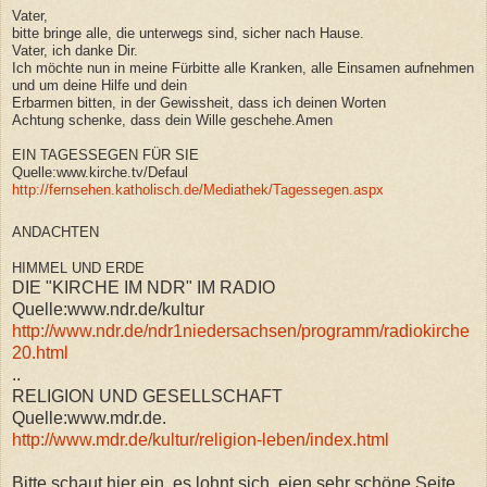
Vater,
bitte bringe alle, die unterwegs sind, sicher nach Hause.
Vater, ich danke Dir.
Ich möchte nun in meine Fürbitte alle Kranken, alle Einsamen aufnehmen
und um deine Hilfe und dein
Erbarmen bitten, in der Gewissheit, dass ich deinen Worten
Achtung schenke, dass dein Wille geschehe.Amen
EIN TAGESSEGEN FÜR SIE
Quelle:www.kirche.tv/Defaul
http://fernsehen.katholisch.de/Mediathek/Tagessegen.aspx
ANDACHTEN
HIMMEL UND ERDE
DIE "KIRCHE IM NDR" IM RADIO
Quelle:www.ndr.de/kultur
http://www.ndr.de/ndr1niedersachsen/programm/radiokirche
20.html
..
RELIGION UND GESELLSCHAFT
Quelle:www.mdr.de.
http://www.mdr.de/kultur/religion-leben/index.html
Bitte schaut hier ein, es lohnt sich, eien sehr schöne Seite,