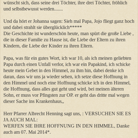
wünscht sich, dass seine drei Töchter, ihre drei Töchter, fröhlich
und selbstbewusst werden.......
Und da hört er Johanna sagen: Sieh mal Papa, Jojo fliegt ganz hoch
und dabei strahlt sie überglücklich*****
Die Geschichte ist wunderschön heute, man spürt die große Liebe ,
die in dieser Familie zu Hause ist, die Liebe der Eltern zu ihren
Kindern, die Liebe der Kinder zu ihren Eltern.
Papa, was für ein gutes Wort, ich war 10, als ich meinen geliebten
Papa durch einen Unfall verlor, ich war ein Papakind, ich schicke
heute mein Gebet in den Himmel, zu ihm hin, dabei denke ich
daran, dass wir uns ja wieder sehen, ich setze diese Hoffnung in
den Himmel und noch eine Hoffnung schicke ich in den Himmel,
die Hoffnung, dass alles gut geht und wird, bei meinen älteren
Sohn, er muss vor Pfingsten zur OP. er geht das dritte mal wegen
dieser Sache ins Krankenhaus,,
Herr Pfarrer Albrecht Henning sagt uns, : VERSUCHEN SIE ES
JA AUCH MAL:
WERFEN SIE IHRE HOFFNUNG IN DEN HIMMEL, Danke
auch am 07. Mai 2014*.