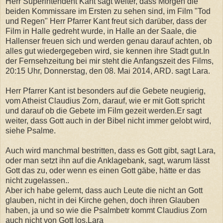
Herr Superintendent Kant sagt weiter, dass Morgen die
beiden Kommissare im Ersten zu sehen sind, im Film "Tod
und Regen" Herr Pfarrer Kant freut sich darüber, dass der
Film in Halle gedreht wurde, in Halle an der Saale, die
Hallenser freuen sich und werden genau darauf achten, ob
alles gut wiedergegeben wird, sie kennen ihre Stadt gut.In
der Fernsehzeitung bei mir steht die Anfangszeit des Films,
20:15 Uhr, Donnerstag, den 08. Mai 2014, ARD. sagt Lara.
Herr Pfarrer Kant ist besonders auf die Gebete neugierig,
vom Atheist Claudius Zorn, darauf, wie er mit Gott spricht
und darauf ob die Gebete im Film gezeit werden.Er sagt
weiter, dass Gott auch in der Bibel nicht immer gelobt wird,
siehe Psalme.
Auch wird manchmal bestritten, dass es Gott gibt, sagt Lara,
oder man setzt ihn auf die Anklagebank, sagt, warum lässt
Gott das zu, oder wenn es einen Gott gäbe, hätte er das
nicht zugelassen..
Aber ich habe gelernt, dass auch Leute die nicht an Gott
glauben, nicht in dei Kirche gehen, doch ihren Glauben
haben, ja und so wie die Psalmbetr kommt Claudius Zorn
auch nicht von Gott los.Lara