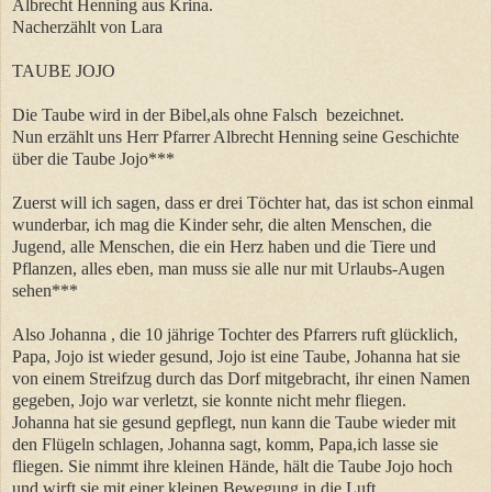
Albrecht Henning aus Krina.
Nacherzählt von Lara
TAUBE JOJO
Die Taube wird in der Bibel,als ohne Falsch bezeichnet.
Nun erzählt uns Herr Pfarrer Albrecht Henning seine Geschichte
über die Taube Jojo***
Zuerst will ich sagen, dass er drei Töchter hat, das ist schon einmal
wunderbar, ich mag die Kinder sehr, die alten Menschen, die
Jugend, alle Menschen, die ein Herz haben und die Tiere und
Pflanzen, alles eben, man muss sie alle nur mit Urlaubs-Augen
sehen***
Also Johanna , die 10 jährige Tochter des Pfarrers ruft glücklich,
Papa, Jojo ist wieder gesund, Jojo ist eine Taube, Johanna hat sie
von einem Streifzug durch das Dorf mitgebracht, ihr einen Namen
gegeben, Jojo war verletzt, sie konnte nicht mehr fliegen.
Johanna hat sie gesund gepflegt, nun kann die Taube wieder mit
den Flügeln schlagen, Johanna sagt, komm, Papa,ich lasse sie
fliegen. Sie nimmt ihre kleinen Hände, hält die Taube Jojo hoch
und wirft sie mit einer kleinen Bewegung in die Luft.