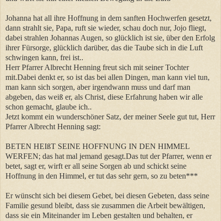
Johanna hat all ihre Hoffnung in dem sanften Hochwerfen gesetzt,
dann strahlt sie, Papa, ruft sie wieder, schau doch nur, Jojo fliegt,
dabei strahlen Johannas Augen, so glücklich ist sie, über den Erfolg
ihrer Fürsorge, glücklich darüber, das die Taube sich in die Luft
schwingen kann, frei ist..
Herr Pfarrer Albrecht Henning freut sich mit seiner Tochter
mit.Dabei denkt er, so ist das bei allen Dingen, man kann viel tun,
man kann sich sorgen, aber irgendwann muss und darf man
abgeben, das weiß er, als Christ, diese Erfahrung haben wir alle
schon gemacht, glaube ich..
Jetzt kommt ein wunderschöner Satz, der meiner Seele gut tut, Herr
Pfarrer Albrecht Henning sagt:
BETEN HEIßT SEINE HOFFNUNG IN DEN HIMMEL
WERFEN; das hat mal jemand gesagt.Das tut der Pfarrer, wenn er
betet, sagt er, wirft er all seine Sorgen ab und schickt seine
Hoffnung in den Himmel, er tut das sehr gern, so zu beten***
Er wünscht sich bei diesem Gebet, bei diesen Gebeten, dass seine
Familie gesund bleibt, dass sie zusammen die Arbeit bewältigen,
dass sie ein Miteinander im Leben gestalten und behalten, er