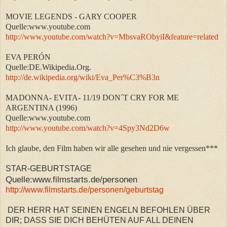
MOVIE LEGENDS - GARY COOPER
Quelle:www.youtube.com
http://www.youtube.com/watch?v=MbsvaRObyiI&feature=related
EVA PERÓN
Quelle:DE.Wikipedia.Org.
http://de.wikipedia.org/wiki/Eva_Per%C3%B3n
MADONNA- EVITA- 11/19 DON´T CRY FOR ME
ARGENTINA (1996)
Quelle:www.youtube.com
http://www.youtube.com/watch?v=4Spy3Nd2D6w
Ich glaube, den Film haben wir alle gesehen und nie vergessen***
STAR-GEBURTSTAGE
Quelle:www.filmstarts.de/personen
http://www.filmstarts.de/personen/geburtstag
DER HERR HAT SEINEN ENGELN BEFOHLEN ÜBER
DIR; DASS SIE DICH BEHÜTEN AUF ALL DEINEN