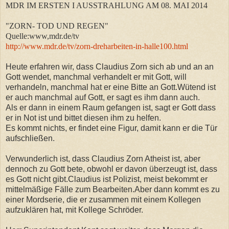
MDR IM ERSTEN I AUSSTRAHLUNG AM 08. MAI 2014
"ZORN- TOD UND REGEN"
Quelle:www,mdr.de/tv
http://www.mdr.de/tv/zorn-dreharbeiten-in-halle100.html
Heute erfahren wir, dass Claudius Zorn sich ab und an an
Gott wendet, manchmal verhandelt er mit Gott, will
verhandeln, manchmal hat er eine Bitte an Gott.Wütend ist
er auch manchmal auf Gott, er sagt es ihm dann auch.
Als er dann in einem Raum gefangen ist, sagt er Gott dass
er in Not ist und bittet diesen ihm zu helfen.
Es kommt nichts, er findet eine Figur, damit kann er die Tür
aufschließen.
Verwunderlich ist, dass Claudius Zorn Atheist ist, aber
dennoch zu Gott bete, obwohl er davon überzeugt ist, dass
es Gott nicht gibt.Claudius ist Polizist, meist bekommt er
mittelmäßige Fälle zum Bearbeiten.Aber dann kommt es zu
einer Mordserie, die er zusammen mit einem Kollegen
aufzuklären hat, mit Kollege Schröder.