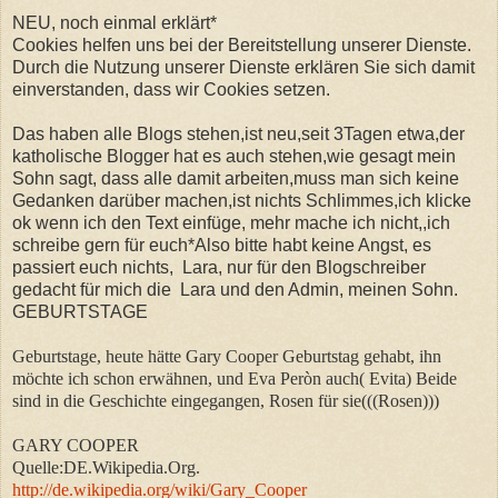
NEU, noch einmal erklärt*
Cookies helfen uns bei der Bereitstellung unserer Dienste.
Durch die Nutzung unserer Dienste erklären Sie sich damit
einverstanden, dass wir Cookies setzen.
Das haben alle Blogs stehen,ist neu,seit 3Tagen etwa,der
katholische Blogger hat es auch stehen,wie gesagt mein
Sohn sagt, dass alle damit arbeiten,muss man sich keine
Gedanken darüber machen,ist nichts Schlimmes,ich klicke
ok wenn ich den Text einfüge, mehr mache ich nicht,,ich
schreibe gern für euch*Also bitte habt keine Angst, es
passiert euch nichts, Lara, nur für den Blogschreiber
gedacht für mich die Lara und den Admin, meinen Sohn.
GEBURTSTAGE
Geburtstage, heute hätte Gary Cooper Geburtstag gehabt, ihn
möchte ich schon erwähnen, und Eva Peròn auch( Evita) Beide
sind in die Geschichte eingegangen, Rosen für sie(((Rosen)))
GARY COOPER
Quelle:DE.Wikipedia.Org.
http://de.wikipedia.org/wiki/Gary_Cooper