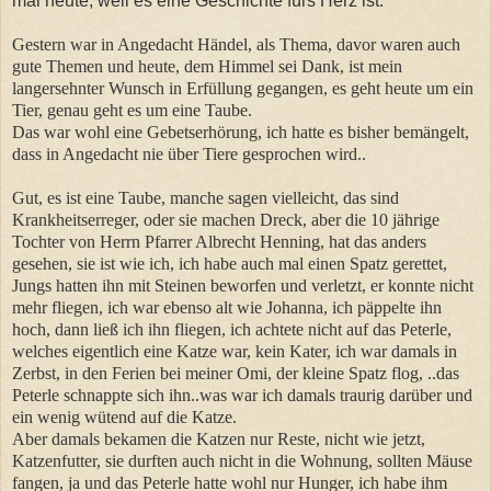
mal heute, weil es eine Geschichte fürs Herz ist.
Gestern war in Angedacht Händel, als Thema, davor waren auch
gute Themen und heute, dem Himmel sei Dank, ist mein
langersehnter Wunsch in Erfüllung gegangen, es geht heute um ein
Tier, genau geht es um eine Taube.
Das war wohl eine Gebetserhörung, ich hatte es bisher bemängelt,
dass in Angedacht nie über Tiere gesprochen wird..
Gut, es ist eine Taube, manche sagen vielleicht, das sind
Krankheitserreger, oder sie machen Dreck, aber die 10 jährige
Tochter von Herrn Pfarrer Albrecht Henning, hat das anders
gesehen, sie ist wie ich, ich habe auch mal einen Spatz gerettet,
Jungs hatten ihn mit Steinen beworfen und verletzt, er konnte nicht
mehr fliegen, ich war ebenso alt wie Johanna, ich päppelte ihn
hoch, dann ließ ich ihn fliegen, ich achtete nicht auf das Peterle,
welches eigentlich eine Katze war, kein Kater, ich war damals in
Zerbst, in den Ferien bei meiner Omi, der kleine Spatz flog, ..das
Peterle schnappte sich ihn..was war ich damals traurig darüber und
ein wenig wütend auf die Katze.
Aber damals bekamen die Katzen nur Reste, nicht wie jetzt,
Katzenfutter, sie durften auch nicht in die Wohnung, sollten Mäuse
fangen, ja und das Peterle hatte wohl nur Hunger, ich habe ihm