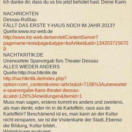
Ich danke dir, dass du us bis jetzt behütet hast. Deine Karin
NACHRICHTEN
Dessau-Roßlau
FÄLLT DAS ERSTE Y-HAUS NOCH IM JAHR 2013?
Quelle:www.mz-web.de
http://www.mz-web.de/servlet/ContentServer?
pagename=ksta/page&atype=ksArtikel&aid=134203715670
9
NACHTKRITIK:DE
Unerwartete Sparvorgab fürs Theater Dessau
ALLES WIEDER ANDERS
Quelle:http://nachtkritik.de
http://nachtkritik.de/index.php?
option=com_content&view=article&id=7156%3Aunerwartet
e-sparvorgabe-fuers-theater-dessau-
&catid=126%3Ameldungen&Itemid=1
Muss man sagen, erstens kommt es anders und zweitens,
als man denkt, oder rin in de Kartoffeln, raus aus de
Kartoffeln? Beschämend ist es, man kann an der Kultur
nicht einsparen, sie ist die Visitenkarte der Stadt..Ebenso
die Bildung, Kultur bildet..
Wohnhäuser evakuiert