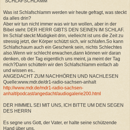
"SCHLAFSCHLAMM"
Was ist Schlafschlamm werden wir heute gefragt, was steckt
da alles drin?
Aber wir tun nicht immer was wir tun wollen, aber in der
Bibel steht: DER HERR GIBTS DEN SEINEN IM SCHLAF.
Im Schlaf steckt Müdigkeit drin, vielleicht ist uns die Zeit zu
stressig jetzt, der Körper schützt sich, wir schlafen.So kann
Schlafschaum auch ein Geschenk sein, nichts Schlechtes
also.Wenn wir schlecht erwachen,dann können wir daran
denken, ob der Tag eigentlich uns meint, ja meint der Tag
mich?Dann schütteln wir den Schlafschlamm einfach ab
und wissen es..
ANGEDACHT ZUM NACHHÖREN UND NACHLESEN
Quelle:www.mdr.de/dr1-radio-sachsen-anhalt
http://www.mdr.de/mdr1-radio-sachsen-
anhalt/podcast/angedacht/audiogalerie200.html
DER HIMMEL SEI MIT UNS, ICH BITTE UM DEN SEGEN
DES HERRN
Es segne uns Gott, der Vater, er halte seine schützende
Hand über uns.