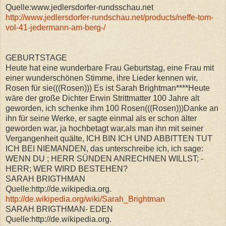
Quelle:www.jedlersdorfer-rundsschau.net
http://www.jedlersdorfer-rundschau.net/products/neffe-tom-
vol-41-jedermann-am-berg-/
GEBURTSTAGE
Heute hat eine wunderbare Frau Geburtstag, eine Frau mit
einer wunderschönen Stimme, ihre Lieder kennen wir,
Rosen für sie(((Rosen))) Es ist Sarah Brightman****Heute
wäre der große Dichter Erwin Strittmatter 100 Jahre alt
geworden, ich schenke ihm 100 Rosen(((Rosen)))Danke an
ihn für seine Werke, er sagte einmal als er schon älter
geworden war, ja hochbetagt war,als man ihn mit seiner
Vergangenheit quälte, ICH BIN ICH UND ABBITTEN TUT
ICH BEI NIEMANDEN, das unterschreibe ich, ich sage:
WENN DU ; HERR SÜNDEN ANRECHNEN WILLST; -
HERR; WER WIRD BESTEHEN?
SARAH BRIGTHMAN
Quelle:http://de.wikipedia.org.
http://de.wikipedia.org/wiki/Sarah_Brightman
SARAH BRIGTHMAN- EDEN
Quelle:http://de.wikipedia.org.