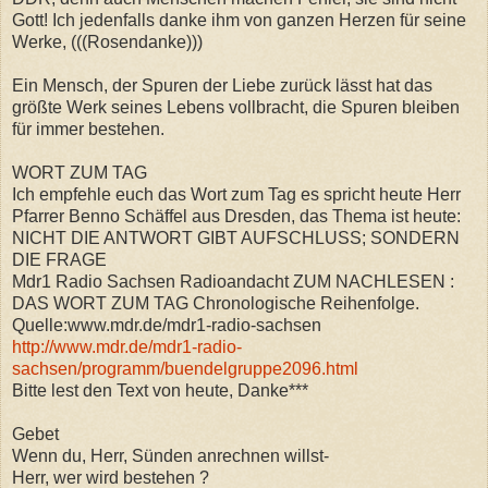
Gott! Ich jedenfalls danke ihm von ganzen Herzen für seine
Werke, (((Rosendanke)))
Ein Mensch, der Spuren der Liebe zurück lässt hat das
größte Werk seines Lebens vollbracht, die Spuren bleiben
für immer bestehen.
WORT ZUM TAG
Ich empfehle euch das Wort zum Tag es spricht heute Herr
Pfarrer Benno Schäffel aus Dresden, das Thema ist heute:
NICHT DIE ANTWORT GIBT AUFSCHLUSS; SONDERN
DIE FRAGE
Mdr1 Radio Sachsen Radioandacht ZUM NACHLESEN :
DAS WORT ZUM TAG Chronologische Reihenfolge.
Quelle:www.mdr.de/mdr1-radio-sachsen
http://www.mdr.de/mdr1-radio-
sachsen/programm/buendelgruppe2096.html
Bitte lest den Text von heute, Danke***
Gebet
Wenn du, Herr, Sünden anrechnen willst-
Herr, wer wird bestehen ?