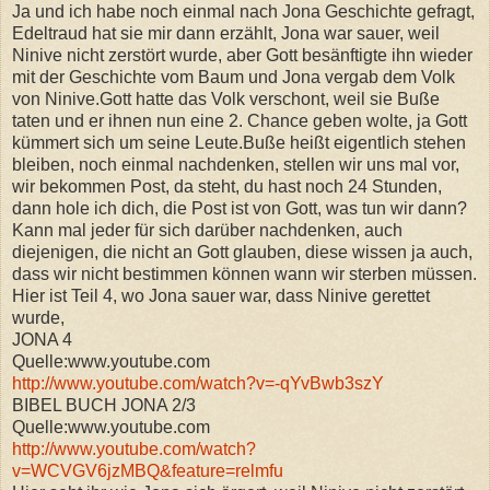
Ja und ich habe noch einmal nach Jona Geschichte gefragt,
Edeltraud hat sie mir dann erzählt, Jona war sauer, weil
Ninive nicht zerstört wurde, aber Gott besänftigte ihn wieder
mit der Geschichte vom Baum und Jona vergab dem Volk
von Ninive.Gott hatte das Volk verschont, weil sie Buße
taten und er ihnen nun eine 2. Chance geben wolte, ja Gott
kümmert sich um seine Leute.Buße heißt eigentlich stehen
bleiben, noch einmal nachdenken, stellen wir uns mal vor,
wir bekommen Post, da steht, du hast noch 24 Stunden,
dann hole ich dich, die Post ist von Gott, was tun wir dann?
Kann mal jeder für sich darüber nachdenken, auch
diejenigen, die nicht an Gott glauben, diese wissen ja auch,
dass wir nicht bestimmen können wann wir sterben müssen.
Hier ist Teil 4, wo Jona sauer war, dass Ninive gerettet
wurde,
JONA 4
Quelle:www.youtube.com
http://www.youtube.com/watch?v=-qYvBwb3szY
BIBEL BUCH JONA 2/3
Quelle:www.youtube.com
http://www.youtube.com/watch?
v=WCVGV6jzMBQ&feature=relmfu