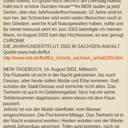
Guten Abend, ich grüße euch herzlich am Dienstag Abend,
habt noch schöne Stunden heute***Im MDR laufen ja jetzt
Serien, über das Jahrhunderthochwasser, 10 Jahre sind es
nun her, der Schrecken sitzt wohl vielen Menschen noch in
den Gliedern, welche Kraft Naturgewalten haben, sollte uns
für immer bewusst sein! Im Juni 2002 beerdigte ich meinen
Mann, im August 2002 kam das Hochwasser, es war genug!
CHRONIK
DIE JAHRHUNDERTFLUT 2002 IN SACHSEN-ANHALT
Quelle:www.mdr.de/flut
http://www.mdr.de/flut/flut_chronik_sachsen_anhalt100.html
MEIN TAGEBUCH, 14. August 2002, Mittwoch
Die Flutwelle ist nicht in der Nacht gekommen, bis nach
Dessau, aber heute sollen Mulde und Elbe kommen. Gott
schütze die Stadt Dessau und vernichte nicht alles. Das
Tierheim ist auch im Gefahrengebiet. Nico hat mir seine
Telefonnummer dagelassen, wenn etwas mit dem Haus
passiert.
Jeßnitz ist von der Mulde überflutet, vom Wasser
eingeschlossen. Die Flut kommt Mittags. Das Tierheim ist in
der Nacht evakuiert worden, Herden würden von der Weide
geholt.Johannbau gesichert, Trittin wird kommen, noch ist