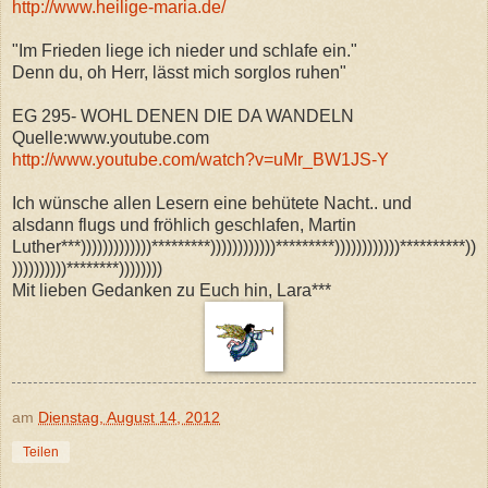
http://www.heilige-maria.de/
"Im Frieden liege ich nieder und schlafe ein."
Denn du, oh Herr, lässt mich sorglos ruhen"
EG 295- WOHL DENEN DIE DA WANDELN
Quelle:www.youtube.com
http://www.youtube.com/watch?v=uMr_BW1JS-Y
Ich wünsche allen Lesern eine behütete Nacht.. und
alsdann flugs und fröhlich geschlafen, Martin
Luther***)))))))))))))*********))))))))))))*********))))))))))))**********))
))))))))))********))))))))
Mit lieben Gedanken zu Euch hin, Lara***
am
Dienstag, August 14, 2012
Teilen