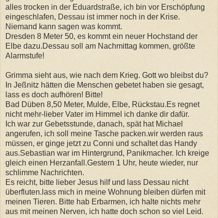
alles trocken in der Eduardstraße, ich bin vor Erschöpfung
eingeschlafen, Dessau ist immer noch in der Krise.
Niemand kann sagen was kommt.
Dresden 8 Meter 50, es kommt ein neuer Hochstand der
Elbe dazu.Dessau soll am Nachmittag kommen, größte
Alarmstufe!
Grimma sieht aus, wie nach dem Krieg. Gott wo bleibst du?
In Jeßnitz hätten die Menschen gebetet haben sie gesagt,
lass es doch aufhören! Bitte!
Bad Düben 8,50 Meter, Mulde, Elbe, Rückstau.Es regnet
nicht mehr-lieber Vater im Himmel ich danke dir dafür.
Ich war zur Gebetsstunde, danach, spät hat Michael
angerufen, ich soll meine Tasche packen.wir werden raus
müssen, er ginge jetzt zu Conni und schaltet das Handy
aus.Sebastian war im Hintergrund, Panikmacher. Ich kreige
gleich einen Herzanfall.Gestern 1 Uhr, heute wieder, nur
schlimme Nachrichten.
Es reicht, bitte lieber Jesus hilf und lass Dessau nicht
überfluten.lass mich in meine Wohnung bleiben dürfen mit
meinen Tieren. Bitte hab Erbarmen, ich halte nichts mehr
aus mit meinen Nerven, ich hatte doch schon so viel Leid.