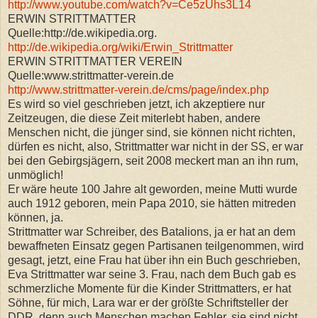
http://www.youtube.com/watch?v=Ce5zUhs3L14
ERWIN STRITTMATTER
Quelle:http://de.wikipedia.org.
http://de.wikipedia.org/wiki/Erwin_Strittmatter
ERWIN STRITTMATTER VEREIN
Quelle:www.strittmatter-verein.de
http://www.strittmatter-verein.de/cms/page/index.php
Es wird so viel geschrieben jetzt, ich akzeptiere nur
Zeitzeugen, die diese Zeit miterlebt haben, andere
Menschen nicht, die jünger sind, sie können nicht richten,
dürfen es nicht, also, Strittmatter war nicht in der SS, er war
bei den Gebirgsjägern, seit 2008 meckert man an ihn rum,
unmöglich!
Er wäre heute 100 Jahre alt geworden, meine Mutti wurde
auch 1912 geboren, mein Papa 2010, sie hätten mitreden
können, ja.
Strittmatter war Schreiber, des Batalions, ja er hat an dem
bewaffneten Einsatz gegen Partisanen teilgenommen, wird
gesagt, jetzt, eine Frau hat über ihn ein Buch geschrieben,
Eva Strittmatter war seine 3. Frau, nach dem Buch gab es
schmerzliche Momente für die Kinder Strittmatters, er hat
Söhne, für mich, Lara war er der größte Schriftsteller der
DDR, denn auch Menschen machen Fehler, sie sind nicht