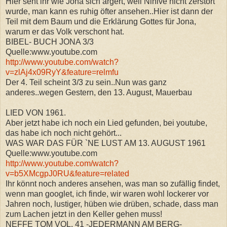
Hier seht ihr wie Jona sich ärgert, weil Ninive nicht zerstört
wurde, man kann es ruhig öfter ansehen..Hier ist dann der
Teil mit dem Baum und die Erklärung Gottes für Jona,
warum er das Volk verschont hat.
BIBEL- BUCH JONA 3/3
Quelle:www.youtube.com
http://www.youtube.com/watch?
v=zlAj4x09RyY&feature=relmfu
Der 4. Teil scheint 3/3 zu sein..Nun was ganz
anderes..wegen Gestern, den 13. August, Mauerbau
LIED VON 1961.
Aber jetzt habe ich noch ein Lied gefunden, bei youtube,
das habe ich noch nicht gehört...
WAS WAR DAS FÜR `NE LUST AM 13. AUGUST 1961
Quelle:www.youtube.com
http://www.youtube.com/watch?
v=b5XMcgpJ0RU&feature=related
Ihr könnt noch anderes ansehen, was man so zufällig findet,
wenn man googlet, ich finde, wir waren wohl lockerer vor
Jahren noch, lustiger, hüben wie drüben, schade, dass man
zum Lachen jetzt in den Keller gehen muss!
NEFFE TOM VOL. 41 -JEDERMANN AM BERG-