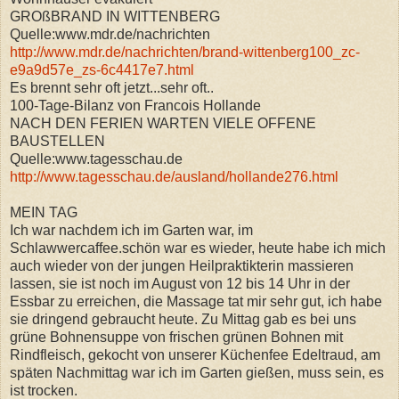
GROßBRAND IN WITTENBERG
Quelle:www.mdr.de/nachrichten
http://www.mdr.de/nachrichten/brand-wittenberg100_zc-
e9a9d57e_zs-6c4417e7.html
Es brennt sehr oft jetzt...sehr oft..
100-Tage-Bilanz von Francois Hollande
NACH DEN FERIEN WARTEN VIELE OFFENE
BAUSTELLEN
Quelle:www.tagesschau.de
http://www.tagesschau.de/ausland/hollande276.html
MEIN TAG
Ich war nachdem ich im Garten war, im
Schlawwercaffee.schön war es wieder, heute habe ich mich
auch wieder von der jungen Heilpraktikterin massieren
lassen, sie ist noch im August von 12 bis 14 Uhr in der
Essbar zu erreichen, die Massage tat mir sehr gut, ich habe
sie dringend gebraucht heute. Zu Mittag gab es bei uns
grüne Bohnensuppe von frischen grünen Bohnen mit
Rindfleisch, gekocht von unserer Küchenfee Edeltraud, am
späten Nachmittag war ich im Garten gießen, muss sein, es
ist trocken.